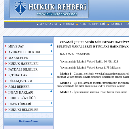
ANA SAYFA
FORUM
KONUK DEFTERİ
AYRINTILI
CEVAMİİ ŞERİFE VESİR MÜESSESATI HAYRİYE
MEVZUAT
BULUNAN MAHALLERİN İSTİMLAKİ HAKKINDA K
AVUKATLIK HUKUKU
Kabul Tarihi: 25/06/1328
MAKALELER
Yayımlandığı Takvimi Vakayi Tarihi: 30 /06/1328
HUKUK HABERLERİ
Yayımlandığı Takvimi Vakayi Sayısı:1175 Mükerrer
FAYDALI BİLGİLER
Madde 1
- Cevamii şerifenin ve evkaf nezaretine merbut o
İÇTİHATLAR
bulunan ve her nasılsa gayrın uhdesine geçerek ba senedi hakan
DİLEKÇE-FORM
Madde 2
- Bu gibi ahvalde menafii umumiyenin mevcudiyeti
müteferriatında İstimlak Kanununa tevkifi muamele olunur.
ADLİ REHBER
Madde 3
- İşbu kanunun icrasına Evkaf Nazırı memurdur.
İNSAN HAKLARI
HUKUK SÖZLÜĞÜ
DAVA TÜRLERİ
HUKUKİ BELGELER
Reklam Alanı