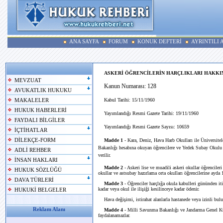
ANA SAYFA
FORUM
KONUK DEFTERİ
AYRINTILI
ASKERİ ÖĞRENCİLERİN HARÇLIKLARI HAKKI
MEVZUAT
Kanun Numarası: 128
AVUKATLIK HUKUKU
Kabul Tarihi: 15/11/1960
MAKALELER
HUKUK HABERLERİ
Yayımlandığı Resmi Gazete Tarihi: 19/11/1960
FAYDALI BİLGİLER
Yayımlandığı Resmi Gazete Sayısı: 10659
İÇTİHATLAR
DİLEKÇE-FORM
Madde 1
- Kara, Deniz, Hava Harb Okulları ile Üniversitel
Bakanlığı hesabına okuyan öğrencilere ve Yedek Subay Okulu öğ
ADLİ REHBER
verilir.
İNSAN HAKLARI
Madde 2
- Askeri lise ve muadili askeri okullar öğrencileri
HUKUK SÖZLÜĞÜ
okullar ve astsubay hazırlama orta okulları öğrencilerine ayda 10
DAVA TÜRLERİ
Madde 3
- Öğrenciler harçlığa okula kabulleri gününden iti
kadar veya okul ile ilişiği kesilinceye kadar ödenir.
HUKUKİ BELGELER
Hava değişimi, istirahat alanlarla hastanede veya izinli buluna
Reklam Alanı
Madde 4
- Milli Savunma Bakanlığı ve Jandarma Genel Kum
faydalanamazlar.