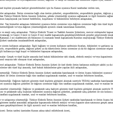
 kişilere piyasada faaliyet gösterebilmeleri için bu Kanun uyarınca Kurul tarafından verilen izni,
 anlaşmaları: İletim sistemine bağlı olan üretim şirketleri, otoprodüktörler, otoprodüktör grupları, dağıtım şi
ından Türkiye Elektrik İletim Anonim Şirketine, şebeke yönetmeliği uyarınca sağlanacak ve ilgili hizmetin sağla
ını karşılayacak yan hizmet bedellerini, koşullarını ve hükümlerini belirleyen anlaşmaları,
r: Yan hizmetler anlaşması hükümleri uyarınca iletim sistemine veya dağıtım sistemine bağlı tüm tüzel kişile
önetmeliğinde ve/veya dağıtım yönetmeliğinde ayrıntılı olarak tanımlanan hizmetleri,
ve enerji satış anlaşmaları: Türkiye Elektrik Ticaret ve Taahhüt Anonim Şirketinin; mevcut sözleşmeler kap
ralacağı ve Geçici 4 üncü ve Geçici 8 inci madde kapsamında gerçekleştirilebilecek projeler çerçevesinde imzal
 Kanunun 2 nci maddesinin (d) fıkrasının (1) numaralı bendi kapsamında Kurulun onaylayacağı Türkiye Elektrik
irketi tarafından imzalanabilecek anlaşmaları,
istem kullanım anlaşmaları: İlgili bağlantı ve sistem kullanım tarifesinin fiyatları, hükümleri ve şartlarını iç
ktör, otoprodüktör grubu, dağıtım şirketi ya da tüketicilerin iletim sistemine ya da bir dağıtım sistemine erişme
gili kullanıcıya özgü koşul ve hükümleri kapsayan anlaşmaları,
lar: Gerçek ve tüzel kişiler arasında özel hukuk hükümlerine tabi olarak, elektrik enerjisi ve/veya kapasitenin 
urul onayına tabi olmayan ticari anlaşmaları,
l anlaşmaları: Türkiye Elektrik İletim Anonim Şirketi ile özel direkt iletim hatlarının mülkiyet sahibi ya da 
erine tabi tüzel kişi arasında, özel hukuk hükümlerine göre yapılan ikili anlaşmaları,
meliği: Türkiye Elektrik İletim Anonim Şirketi tarafından hazırlanacak ve iletim lisansı hükümleri uyarınca 
keti ile iletim sistemine bağlı tüm taraflara uygulanacak standart, usul ve esasları belirleyen kuralları,
tmeliği: Dağıtım faaliyeti gösteren tüzel kişilerin görüşleri alınmak suretiyle TEDAŞ tarafından hazırlanara
eri uyarınca dağıtım şirketleri ile dağıtım sistemine bağlı tüm taraflara uygulanacak standart, usul ve esasları bel
etleri yönetmeliği: Dağıtım ve perakende satış faaliyeti gösteren tüzel kişilerin görüşleri alınmak suretiyle
tım ve perakende satış lisansları hükümleri uyarınca dağıtım şirketleri, perakende satış şirketleri ile söz konusu 
araflara uygulanacak standart, usul ve esasları belirleyen kuralları,
 uzlaştırma yönetmeliği: Türkiye Elektrik İletim Anonim Şirketi tarafından hazırlanacak ve iletim lisansı h
 gösteren taraflar arasındaki anlaşmalar kapsamında elektrik enerjisi ve/veya kapasite alım-satımının gerçek zam
nın gerçekleştirilmesi ile ilgili ayrıntılı usul ve esasları belirleyen kuralları,
eti: İletim tarifesi üzerinden Kurum adına tahsil edilebilecek ücreti,