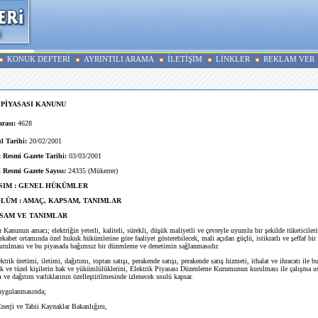
KONUK DEFTERİ
AYRINTILI ARAMA
İLETİŞİM
LİNKLER
REKLAM VER
PİYASASI KANUNU
rası:
4628
 Tarihi:
20/02/2001
 Resmi Gazete Tarihi:
03/03/2001
 Resmi Gazete Sayısı:
24335 (Mükerrer)
ISIM : GENEL HÜKÜMLER
ÖLÜM : AMAÇ, KAPSAM, TANIMLAR
SAM VE TANIMLAR
Kanunun amacı; elektriğin yeterli, kaliteli, sürekli, düşük maliyetli ve çevreyle uyumlu bir şekilde tüketiciler
ekabet ortamında özel hukuk hükümlerine göre faaliyet gösterebilecek, mali açıdan güçlü, istikrarlı ve şeffaf bir e
turulması ve bu piyasada bağımsız bir düzenleme ve denetimin sağlanmasıdır.
k üretimi, iletimi, dağıtımı, toptan satışı, perakende satışı, perakende satış hizmeti, ithalat ve ihracatı ile bu 
çek ve tüzel kişilerin hak ve yükümlülüklerini, Elektrik Piyasası Düzenleme Kurumunun kurulması ile çalışma us
m ve dağıtım varlıklarının özelleştirilmesinde izlenecek usulü kapsar.
gulanmasında;
erji ve Tabii Kaynaklar Bakanlığını,