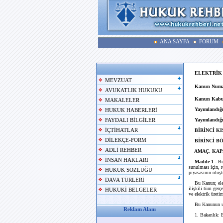
ANA SAYFA
FORUM
ELEKTRİK 
MEVZUAT
Kanun Numa
AVUKATLIK HUKUKU
Kanun Kabul
MAKALELER
Yayımlandığı
HUKUK HABERLERİ
Yayımlandığı
FAYDALI BİLGİLER
İÇTİHATLAR
BİRİNCİ K
DİLEKÇE-FORM
BİRİNCİ B
ADLİ REHBER
AMAÇ, KAP
İNSAN HAKLARI
Madde 1 -
Bu 
sunulması için, r
HUKUK SÖZLÜĞÜ
piyasasının oluş
DAVA TÜRLERİ
Bu Kanun; elektri
ilişkili tüm ger
HUKUKİ BELGELER
ve elektrik üreti
Bu Kanunun uy
Reklam Alanı
1. Bakanlık: En