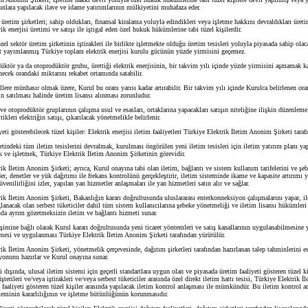
unlara yapılacak ilave ve idame yatırımlarının mülkiyetini muhafaza eder.
etim şirketleri; sahip oldukları, finansal kiralama yoluyla edindikleri veya işletme hakkını devraldıkları üreti
rik enerjisi üretimi ve satışı ile iştigal eden özel hukuk hükümlerine tabi tüzel kişilerdir.
 sektör üretim şirketinin iştirakleri ile birlikte işletmekte olduğu üretim tesisleri yoluyla piyasada sahip ola
ait yayımlanmış Türkiye toplam elektrik enerjisi kurulu gücünün yüzde yirmisini geçemez.
tör ya da otoprodüktör grubu, ürettiği elektrik enerjisinin, bir takvim yılı içinde yüzde yirmisini aşmamak k
enecek orandaki miktarını rekabet ortamında satabilir.
e münhasır olmak üzere, Kurul bu oranı yarısı kadar artırabilir. Bir takvim yılı içinde Kurulca belirlenen ora
nin satılması halinde üretim lisansı alınması zorunludur.
toprodüktör gruplarının çalışma usul ve esasları, ortaklarına yapacakları satışın niteliğine ilişkin düzenlemele
ttikleri elektriğin satışı, çıkarılacak yönetmelikle belirlenir.
ti gösterebilecek tüzel kişiler: Elektrik enerjisi iletim faaliyetleri Türkiye Elektrik İletim Anonim Şirketi taraf
eki tüm iletim tesislerini devralmak, kurulması öngörülen yeni iletim tesisleri için iletim yatırım planı ya
k ve işletmek, Türkiye Elektrik İletim Anonim Şirketinin görevidir.
 İletim Anonim Şirketi; ayrıca, Kurul onayına tabi olan iletim, bağlantı ve sistem kullanım tarifelerini ve şe
eder, denetler ve yük dağıtımı ile frekans kontrolünü gerçekleştirir, iletim sisteminde ikame ve kapasite artırımı 
venilirliğini izler, yapılan yan hizmetler anlaşmaları ile yan hizmetleri satın alır ve sağlar.
 İletim Anonim Şirketi, Bakanlığın kararı doğrultusunda uluslararası enterkonneksiyon çalışmalarını yapar, i
lanacak olan serbest tüketiciler dahil tüm sistem kullanıcılarına şebeke yönetmeliği ve iletim lisansı hükümler
sında ayrım gözetmeksizin iletim ve bağlantı hizmeti sunar.
mine bağlı olarak Kurul kararı doğrultusunda yeni ticaret yöntemleri ve satış kanallarının uygulanabilmesine y
lmesi ve uygulanması Türkiye Elektrik İletim Anonim Şirketi tarafından yürütülür.
 İletim Anonim Şirketi, yönetmelik çerçevesinde, dağıtım şirketleri tarafından hazırlanan talep tahminlerini es
yonunu hazırlar ve Kurul onayına sunar.
ışında, ulusal iletim sistemi için geçerli standartlara uygun olan ve piyasada üretim faaliyeti gösteren tüzel kişi
erileri ve/veya iştirakleri ve/veya serbest tüketiciler arasında özel direkt iletim hattı tesisi, Türkiye Elektrik 
m faaliyeti gösteren tüzel kişiler arasında yapılacak iletim kontrol anlaşması ile mümkündür. Bu iletim kontrol a
steminin kararlılığının ve işletme bütünlüğünün korunmasıdır.