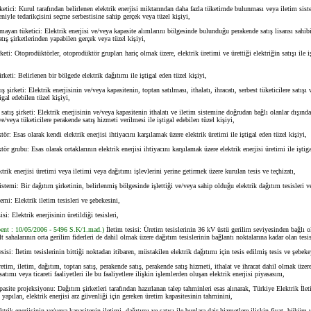
tici: Kurul tarafından belirlenen elektrik enerjisi miktarından daha fazla tüketimde bulunması veya iletim sis
niyle tedarikçisini seçme serbestisine sahip gerçek veya tüzel kişiyi,
an tüketici: Elektrik enerjisi ve/veya kapasite alımlarını bölgesinde bulunduğu perakende satış lisansı sahibi
tış şirketlerinden yapabilen gerçek veya tüzel kişiyi,
i: Otoprodüktörler, otoprodüktör grupları hariç olmak üzere, elektrik üretimi ve ürettiği elektriğin satışı ile iş
ti: Belirlenen bir bölgede elektrik dağıtımı ile iştigal eden tüzel kişiyi,
irketi: Elektrik enerjisinin ve/veya kapasitenin, toptan satılması, ithalatı, ihracatı, serbest tüketicilere satışı v
tigal edebilen tüzel kişiyi,
ış şirketi: Elektrik enerjisinin ve/veya kapasitenin ithalatı ve iletim sistemine doğrudan bağlı olanlar dışındak
ve/veya tüketicilere perakende satış hizmeti verilmesi ile iştigal edebilen tüzel kişiyi,
 Esas olarak kendi elektrik enerjisi ihtiyacını karşılamak üzere elektrik üretimi ile iştigal eden tüzel kişiyi,
grubu: Esas olarak ortaklarının elektrik enerjisi ihtiyacını karşılamak üzere elektrik enerjisi üretimi ile iştiga
ik enerjisi üretimi veya iletimi veya dağıtımı işlevlerini yerine getirmek üzere kurulan tesis ve teçhizatı,
mi: Bir dağıtım şirketinin, belirlenmiş bölgesinde işlettiği ve/veya sahip olduğu elektrik dağıtım tesisleri v
i: Elektrik iletim tesisleri ve şebekesini,
: Elektrik enerjisinin üretildiği tesisleri,
bent : 10/05/2006 - 5496 S.K/1.mad.)
İletim tesisi: Üretim tesislerinin 36 kV üstü gerilim seviyesinden bağlı 
lt sahalarının orta gerilim fiderleri de dahil olmak üzere dağıtım tesislerinin bağlantı noktalarına kadar olan tesis
i: İletim tesislerinin bittiği noktadan itibaren, müstakilen elektrik dağıtımı için tesis edilmiş tesis ve şebeke
m, iletim, dağıtım, toptan satış, perakende satış, perakende satış hizmeti, ithalat ve ihracat dahil olmak üzere 
atımı veya ticareti faaliyetleri ile bu faaliyetlere ilişkin işlemlerden oluşan elektrik enerjisi piyasasını,
ite projeksiyonu: Dağıtım şirketleri tarafından hazırlanan talep tahminleri esas alınarak, Türkiye Elektrik İl
n yapılan, elektrik enerjisi arz güvenliği için gereken üretim kapasitesinin tahminini,
rik enerjisinin ve/veya kapasitenin iletimi, dağıtımı ve satışı ile bunlara dair hizmetlere ilişkin fiyat, hüküm ve