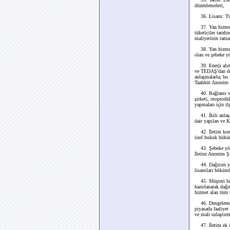
düzenlemeleri,
36. Lisans: Tüzel
37. Yan hizmetler
tüketiciler taraf
maliyetinin tamam
38. Yan hizmetle
olan ve şebeke y
39. Enerji alım 
ve TEDAŞ'dan dev
anlaşmalarla; bu
Taahhüt Anonim Ş
40. Bağlantı ve s
şirketi, otoprodü
yapmaları için il
41. İkili anlaşma
dair yapılan ve K
42. İletim kontro
özel hukuk hüküml
43. Şebeke yönet
İletim Anonim Şir
44. Dağıtım yöne
lisansları hüküml
45. Müşteri hizm
hazırlanarak dağı
hizmet alan tüm t
46. Dengeleme ve
piyasada faaliyet
ve mali uzlaştırma
47. İletim ek ücr