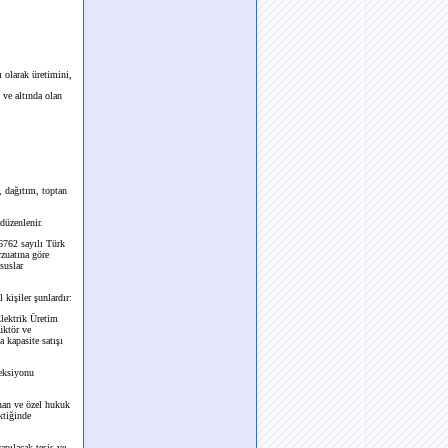
ı olarak üretimini,
 ve altında olan
, dağıtım, toptan
düzenlenir.
 6762 sayılı Türk
zuatına göre
suslar
kişiler şunlardır:
 Elektrik Üretim
üktör ve
a kapasite satışı
jeksiyonu
nan ve özel hukuk
ktiğinde
pılacak tesis ve