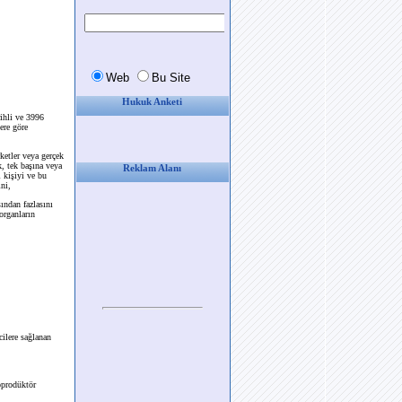
Hukuk Anketi
ihli ve 3996
ere göre
ketler veya gerçek
k, tek başına veya
Reklam Alanı
l kişiyi ve bu
ini,
ından fazlasını
organların
cilere sağlanan
oprodüktör