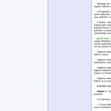
Herhangi bir özel
toplam elektrik 
e) Perakende satı
içeren faaliyetle
satış şirketleri v
f) İthalat - ihra
Kanuna göre oluş
elektrik enerjisi
şirketleri ve per
yönetmeliği uyarı
g)
(Ek bend: 
Sanayi Bölgeleri 
sınırlar içerisi
ve/veya üretim fa
Organize sanayi b
tüketici sayılır.
Organize sanayi 
tedarikçisini seç
Organize sanayi b
dağıtım bedelleri
Sanayi ve Ticaret
Organize sanayi 
hakları üç ay içi
LİSANS GE
Madde 3
- B
şunlardır:
a) Lisansların t
1. Piyasa faaliye
tesiste yürütülec