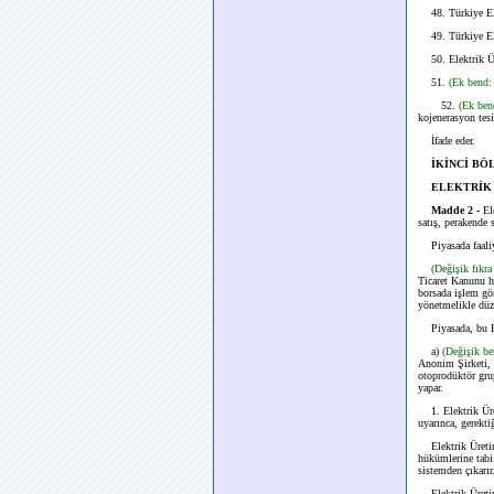
48. Türkiye Elek
49. Türkiye Elek
50. Elektrik Üre
51.
(Ek bend:
52.
(Ek ben
kojenerasyon tesi
İfade eder.
İKİNCİ BÖ
ELEKTRİK 
Madde 2 -
El
satış, perakende s
Piyasada faaliyet
(Değişik fıkr
Ticaret Kanunu h
borsada işlem gör
yönetmelikle düz
Piyasada, bu Kanu
a)
(Değişik b
Anonim Şirketi, 
otoprodüktör grup
yapar.
1. Elektrik Üret
uyarınca, gerektiğ
Elektrik Üretim 
hükümlerine tabi 
sistemden çıkarır
Elektrik Üretim 