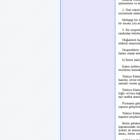
işletmelerin ve b
2. Özel sektör ür
tesislerinde elekt
Herhangi bir özel
bir önceki yıla 
3. Bir otoprodük
tarafından belirl
Olağanüstü haller
elektrik enerjisi
Otoprodüktör ve o
fazlası olarak üre
b) İletim faaliye
Kamu mülkiyetind
tesislerini kurma
Türkiye Elektrik
hazırlar, revize 
zamanlı sistem gü
Türkiye Elektrik
bağlı ve/veya bağ
eşit taraflar ara
Piyasanın gelişi
yapının geliştiri
Türkiye Elektrik
kapasite projeksi
İletim şebekesi d
kapsamındaki müşt
Şirketi ile üreti
amacı, iletim si