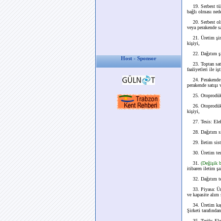
19. Serbest tüke
bağlı olması nede
20. Serbest olmay
veya perakende sa
21. Üretim şirket
kişiyi,
22. Dağıtım şirke
Host - Sponsor
23. Toptan satış ş
faaliyetleri ile iş
24. Perakende sat
perakende satışı 
25. Otoprodüktör:
26. Otoprodüktör 
kişiyi,
27. Tesis: Elektr
28. Dağıtım siste
29. İletim sistem
30. Üretim tesisi
31.
(Değişik 
itibaren iletim şa
32. Dağıtım tesis
33. Piyasa: Üreti
ve kapasite alım s
34. Üretim kapas
Şirketi tarafında
35. Tarife: Elekt