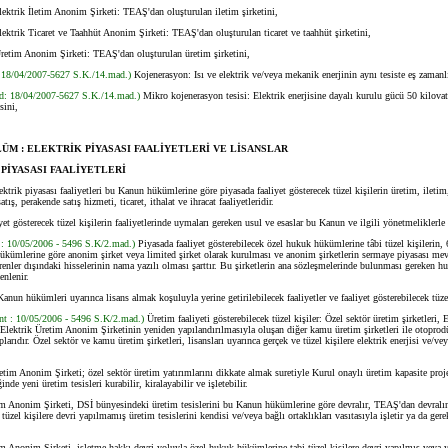
trik İletim Anonim Şirketi: TEAŞ'dan oluşturulan iletim şirketini,
trik Ticaret ve Taahhüt Anonim Şirketi: TEAŞ'dan oluşturulan ticaret ve taahhüt şirketini,
tim Anonim Şirketi: TEAŞ'dan oluşturulan üretim şirketini,
 18/04/2007-5627 S.K./14.mad.)
Kojenerasyon: Isı ve elektrik ve/veya mekanik enerjinin aynı tesiste eş zamanl
d: 18/04/2007-5627 S.K./14.mad.)
Mikro kojenerasyon tesisi: Elektrik enerjisine dayalı kurulu gücü 50 kilovat
sini,
LÜM : ELEKTRİK PİYASASI FAALİYETLERİ VE LİSANSLAR
PİYASASI FAALİYETLERİ
ektrik piyasası faaliyetleri bu Kanun hükümlerine göre piyasada faaliyet gösterecek tüzel kişilerin üretim, iletim
atış, perakende satış hizmeti, ticaret, ithalat ve ihracat faaliyetleridir.
 gösterecek tüzel kişilerin faaliyetlerinde uymaları gereken usul ve esaslar bu Kanun ve ilgili yönetmeliklerle 
a : 10/05/2006 - 5496 S.K/2.mad.)
Piyasada faaliyet gösterebilecek özel hukuk hükümlerine tâbi tüzel kişilerin,
ükümlerine göre anonim şirket veya limited şirket olarak kurulması ve anonim şirketlerin sermaye piyasası mev
enler dışındaki hisselerinin nama yazılı olması şarttır. Bu şirketlerin ana sözleşmelerinde bulunması gereken hu
enlenir.
n hükümleri uyarınca lisans almak koşuluyla yerine getirilebilecek faaliyetler ve faaliyet gösterebilecek tüzel 
ent : 10/05/2006 - 5496 S.K/2.mad.)
Üretim faaliyeti gösterebilecek tüzel kişiler: Özel sektör üretim şirketleri,
Elektrik Üretim Anonim Şirketinin yeniden yapılandırılmasıyla oluşan diğer kamu üretim şirketleri ile otoprod
larıdır. Özel sektör ve kamu üretim şirketleri, lisansları uyarınca gerçek ve tüzel kişilere elektrik enerjisi ve/vey
im Anonim Şirketi; özel sektör üretim yatırımlarını dikkate almak suretiyle Kurul onaylı üretim kapasite pro
inde yeni üretim tesisleri kurabilir, kiralayabilir ve işletebilir.
Anonim Şirketi, DSİ bünyesindeki üretim tesislerini bu Kanun hükümlerine göre devralır, TEAŞ'dan devralı
tüzel kişilere devri yapılmamış üretim tesislerini kendisi ve/veya bağlı ortaklıkları vasıtasıyla işletir ya da gere
.
Anonim Şirketi, işletme hakkı devri yoluyla özel hukuk hükümlerine tabi tüzel kişilere devri yapılmış veya ya