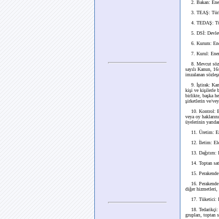
2. Bakan: Enerj
3. TEAŞ: Türkiy
4. TEDAŞ: Türki
5. DSİ: Devlet 
6. Kurum: Ener
7. Kurul: Enerj
8. Mevcut sözleş
sayılı Kanun, 16
imzalanan sözleş
9. İştirak: Kamu 
kişi ve kişilerle
birlikte, başka he
şirketlerin ve/vey
10. Kontrol: Bir 
veya oy haklarını
üyelerinin yarıda
11. Üretim: Enerj
12. İletim: Elek
13. Dağıtım: Ele
14. Toptan satış:
15. Perakende sat
16. Perakende sat
diğer hizmetleri,
17. Tüketici: Ele
18. Tedarikçi: T
grupları, toptan s