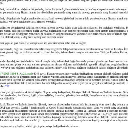
eti gösterebilecek tüzel kişiler: Elektrik enerjisi dağıtım faaliyetleri, dağıtım şirketleri tarafından lisanslarınd
lür.
ri, bulundukları dağıtım bölgesinde, başka bir tedarikçiden elektrik enerjisi ve/veya kapasite temin edemeyen t
e, perakende satış lisansı alarak bu tüketicilere perakende satış yapmak ve/veya perakende satış hizmeti verme
i, bölgelerinde, başka perakende satış şirketi ve/veya şirketleri bulunsa dahi perakende satış lisansı almak sure
apabilir ve/veya perakende satış hizmeti verebilir.
irtilen bölgelerdeki dağıtım tesislerini işleten ve/veya sahip olan dağıtım şirketleri, bu tesislerin yenileme, 
rını yapar, dağıtım sistemine bağlı ve/veya bağlanacak olan serbest tüketiciler dahil tüm sistem kullanıcılarına,
üm ve şartları ve dağıtım yönetmeliği hükümleri doğrultusunda ve yönetmelikte belirlenecek süreler içinde eşit t
in elektrik enerjisi dağıtımı ve bağlantı hizmeti sunar.
i yapılan yan hizmetler anlaşmaları ile yan hizmetleri satın alır ve sağlar.
vesinde, dağıtım lisanslarında belirlenen bölgelerde talep tahminlerinin hazırlanması ve Türkiye Elektrik İl
lmesi görevi dağıtım şirketlerine aittir. Kurul bu talep tahminlerini onaylar ve tahminler Türkiye Elektrik İleti
anır.
 olan dağıtım tesislerinin, Kurul onaylı talep tahminleri doğrultusunda yatırım planlarının hazırlanması ve
nan yatırım planı uyarınca yatırım programına alınan, dağıtım tesislerindeki gerekli iyileştirme ve güçlendirme
i ve/veya yeni dağıtım tesislerinin inşa edilmesi görevi söz konusu dağıtım tesislerini işleten dağıtım şirketlerine
 3/7/2005-5398 S.K./21.mad)
4046 sayılı Kanun çerçevesinde yapılan özelleştirme sonrası elektrik dağıtım tesisl
güçlendirilmesi ve genişletilmesi için yapılan yatırımların mülkiyeti kamuya aittir. Özelleştirilen elektrik dağıtım
kin her türlü işletme ile yatırım plânlaması ve uygulamasında onay, değişiklik ve denetim yetkisi Kurula aittir. 
yacak yatırımların teklif edilmemesi halinde talep eder ve onaylanmış yatırımlar gerçekleştirilmediği takdirde lis
ılır.
*1*
ş faaliyeti gösterebilecek tüzel kişiler: Toptan satış faaliyetleri, Türkiye Elektrik Ticaret ve Taahhüt Anonim Şirk
etleri tarafından, bu Kanun, ilgili yönetmelikler, lisanslar, şebeke yönetmeliği, dengeleme ve uzlaştırma yönetmel
ca yürütülür.
rik Ticaret ve Taahhüt Anonim Şirketi, mevcut sözleşmeler kapsamında imzalanmış olan enerji alış ve satış a
Ş'dan devralır. Geçici 4 üncü madde ve Geçici 8 inci madde kapsamında enerji alım ve enerji satış anlaşmalar
ya imzaladığı anlaşmaları yürütür ve sona erdirir. Türkiye Elektrik Ticaret ve Taahhüt Anonim Şirketinin mevcut
dar devri gerçekleşen işletme hakkı devir sözleşmeleri çerçevesinde dağıtım şirketlerine ve TEDAŞ'a karşı üstlendi
sınırlı kalmak üzere, daha ekonomik bir tedarik kaynağı bulunamadığı takdirde öncelikle Elektrik Üretim Anonim
lde dahi açık kalması halinde bir yılı aşmamak ve Kurul tarafından onaylanmak kaydıyla enerji alım anlaşmaları
ptan satış şirketleri; elektriğin toptan satışı faaliyetlerinde bulunur.