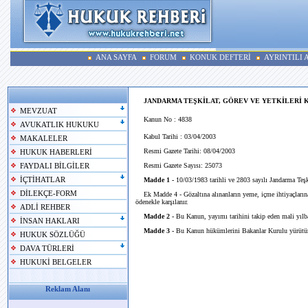
ANA SAYFA
FORUM
KONUK DEFTERİ
AYRINTILI
JANDARMA TEŞKİLAT, GÖREV VE YETKİLERİ 
MEVZUAT
Kanun No : 4838
AVUKATLIK HUKUKU
Kabul Tarihi : 03/04/2003
MAKALELER
Resmi Gazete Tarihi: 08/04/2003
HUKUK HABERLERİ
Resmi Gazete Sayısı: 25073
FAYDALI BİLGİLER
İÇTİHATLAR
Madde 1 -
10/03/1983 tarihli ve 2803 sayılı Jandarma Teş
DİLEKÇE-FORM
Ek Madde 4 - Gözaltına alınanların yeme, içme ihtiyaçlarına
ödenekle karşılanır.
ADLİ REHBER
Madde 2 -
Bu Kanun, yayımı tarihini takip eden mali yılba
İNSAN HAKLARI
Madde 3 -
Bu Kanun hükümlerini Bakanlar Kurulu yürütür
HUKUK SÖZLÜĞÜ
DAVA TÜRLERİ
HUKUKİ BELGELER
Reklam Alanı