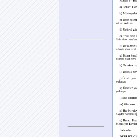
Madde 3 - Bu
a) Bakan: Hazin
b) Müsteşarlık:
c) Terör eylemler
edilen riskleri,
d) Üçüncü şahıs:
e) Sivil hava ara
ölümüne, yaralanm
f) Yer hizmet ku
ruhsatı alan özel
g) İkram kuruluş
ruhsatı alan özel
h) Terminal işlet
ı) Yerleşik servi
j) Ücretli yolcu:
yolcuyu,
k) Ücretsiz yolcu
yolcuyu,
l) Sub-charter: U
m) Wet-lease: Ki
n) Her bir olayda
olaylar sonucu uğr
o) Hesap: Hazin
Mesuliyet Devlet
İfade eder.
DEVLET GA