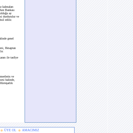
uz kalmaları
rkez Bankası
 olduğu ay
si durdurulur ve
il edilir.
linde genel
mesi, Hesaptan
ır.
arı ile tasfiye
zmetlerin ve
mesi halinde,
Müsteşarlık
ÜYE OL
AMACIMIZ