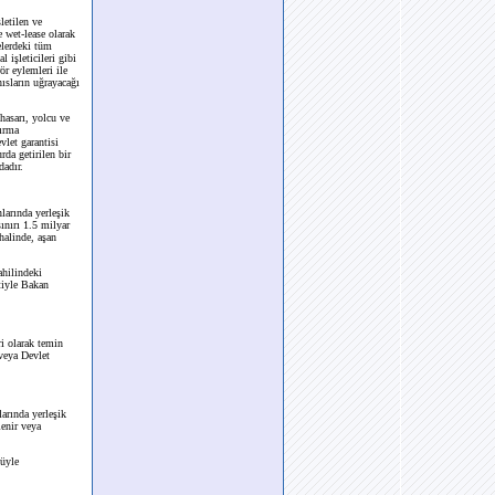
letilen ve
e wet-lease olarak
elerdeki tüm
 işleticileri gibi
ör eylemleri ile
hısların uğrayacağı
hasarı, yolcu ve
tırma
vlet garantisi
rda getirilen bir
dadır.
larında yerleşik
sınırı 1.5 milyar
halinde, aşan
ahilindeki
etiyle Bakan
ri olarak temin
 veya Devlet
larında yerleşik
lenir veya
müyle