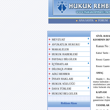
ANA SAYFA
FORUM
SİVİL HAV
MEVZUAT
KISMININ DE
AVUKATLIK HUKUKU
Kanun No :
MAKALELER
Kabul Tarihi :
HUKUK HABERLERİ
FAYDALI BİLGİLER
Resmi Gazete T
İÇTİHATLAR
Resmi Gazete S
DİLEKÇE-FORM
AMAÇ
ADLİ REHBER
İNSAN HAKLARI
Madde 1 - Bu K
maruz kalmaları d
HUKUK SÖZLÜĞÜ
otoritelerince ye
vuku bulacak ola
DAVA TÜRLERİ
KAPSAM
HUKUKİ BELGELER
Madde 2 - Bu K
garantisine ilişki
Reklam Alanı
TANIMLAR