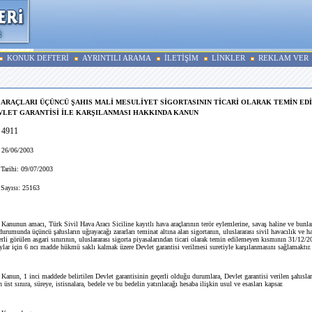
KONUK DEFTERİ
AYRINTILI ARAMA
İLETİŞİM
LİNKLER
REKLAM VER
A ARAÇLARI ÜÇÜNCÜ ŞAHIS MALİ MESULİYET SİGORTASININ TİCARİ OLARAK TEMİN E
VLET GARANTİSİ İLE KARŞILANMASI HAKKINDA KANUN
 4911
 26/06/2003
arihi: 09/07/2003
ayısı: 25163
anunun amacı, Türk Sivil Hava Aracı Siciline kayıtlı hava araçlarının terör eylemlerine, savaş haline ve bunlar
urumunda üçüncü şahısların uğrayacağı zararları teminat altına alan sigortanın, uluslararası sivil havacılık ve 
terli görülen asgari sınırının, uluslararası sigorta piyasalarından ticari olarak temin edilemeyen kısmının 31/12/2
ylar için 6 ncı madde hükmü saklı kalmak üzere Devlet garantisi verilmesi suretiyle karşılanmasını sağlamaktır.
anun, 1 inci maddede belirtilen Devlet garantisinin geçerli olduğu durumlara, Devlet garantisi verilen şahıslar
n üst sınıra, süreye, istisnalara, bedele ve bu bedelin yatırılacağı hesaba ilişkin usul ve esasları kapsar.