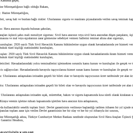
 Kanunda geçen;
e Müsteşarlığının bağlı olduğu Bakanı,
 Hazine Müsteşarlığını,
i, savaş hali ve bunlara bağlı riskler: Uluslararası sigorta ve reasürans piyasalarında verilen savaş teminatı ka
 Hava aracının dışında bulunan şahısları,
çları üçüncü şahıs mali mesuliyet sigortası: Sivil hava aracının veya sivil hava aracından düşen parçaların, üç
asına ve mal veya eşyalarının zarar görmesine sebebiyet vermesi hallerini teminat altına alan sigortayı,
ruluşları: 2920 sayılı Türk Sivil Havacılık Kanunu hükümlerine uygun olarak havaalanlarında yer hizmeti ve
 hukuk tüzel kişiliği statüsündeki kuruluşları,
ları: 2920 sayılı Türk Sivil Havacılık Kanunu hükümlerine uygun olarak havaalanlarında ikram hizmeti verm
 hukuk tüzel kişiliği statüsündeki kuruluşları,
icileri: Havaalanlarındaki yolcu terminallerini işletmekten sorumlu kamu kurum ve kuruluşları ile gerçek ve tü
s sağlayıcıları: Havaalanlarında havayolu taşıyıcılarına hizmet sunan kamu kurum ve kuruluşları ile gerçek ve tü
 Uluslararası anlaşmalara istinaden geçerli bir bileti olan ve havayolu taşıyıcısının ücret tarifesinde yer alan üc
: Uluslararası anlaşmalara istinaden geçerli bir bileti olan ve havayolu taşıyıcısının ücret tarifesinde yer alan 
luslararası anlaşmalara istinaden uçak, mürettebat, bakım ve sigorta kapsamında kısa süreli olarak kiralanan u
raya verenin işletme ruhsatı kapsamında işletilen hava aracının kira anlaşmasını,
 kullanılabilir senelik toplam limit: Devlet garantisinin verilmeye başlandığı tarihten itibaren bir yıl içinde
anılan toplam zarar için verilen Devlet garantisinin her bir olay ve her bir yıl itibarıyla üst sınırını,
e Müsteşarlığı adına, Türkiye Cumhuriyet Merkez Bankası nezdinde oluşturulan Sivil Hava Araçları Üçüncü 
 Garantisi Hesabını,
RANTİSİNİN KAPSAMI