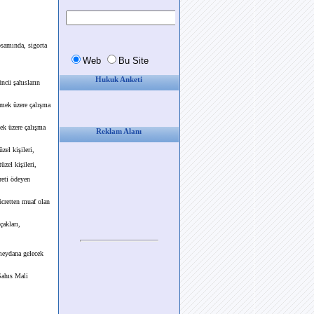
psamında, sigorta
Hukuk Anketi
üncü şahısların
rmek üzere çalışma
ek üzere çalışma
Reklam Alanı
zel kişileri,
zel kişileri,
reti ödeyen
ücretten muaf olan
çakları,
 meydana gelecek
Şahıs Mali