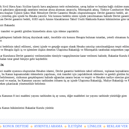
 Sivil Hava Aracı Siciline kayıtlı hava araçlarının terör eylemlerine, savaş haline ve bunlara bağlı risklere mar
 şahısların uğrayacağı zararların teminat altına alınması amacıyla, Müsteşarlık adına, Türkiye Cumhuriyet Me
ava Araçları Üçüncü Şahıs Mali Mesuliyet Devlet Garantisi Hesabı oluşturulmuştur. Devlet garantisi bedeli, ait
 yirmibeş gün içinde bu Hesaba yatırılır. Söz konusu bedelin süresi içinde yatırılmaması halinde Devlet garanti
yan Devlet garantisi bedeli, 6183 sayılı Amme Alacaklarının Tahsil Usulü Hakkında Kanun hükümlerine göre tahs
ri Bakandır.
ansferi ve gerekli görülen hizmetlerin alımı için ödeme yapılabilir.
leşmesi halinde ihtiyaç duyulacak nakit, öncelikle söz konusu Hesapta bulunan tutardan, yeterli olmaması ha
ır.
bedelinin tahsil edilmesi, süresi içinde ve gerçeğe uygun olarak Hesaba yatırılıp yatırılmadığının tespit edil
ve Hesapla ilgili iş ve işlemlere ilişkin denetim Ulaştırma Bakanlığı ve Müsteşarlık tarafından müştereken yapıl
Kurulunca Devlet garantisi verilmesinden tümüyle vazgeçilmesine karar verilmesi halinde, Bakanlar Kurulu kar
 kalan tutar genel bütçeye gelir kaydedilir.
İK
ci madde uyarınca oluşturulan Hesabın idaresi, Devlet garantisi bedelinin tahsil edilmesi, toplanan kaynakların
, bu Kanun kapsamındaki ödemelerin yapılması, risk transferi için yapılabilecek ödemeler ve gerekli görülen hi
belirlenmesi, rizikonun gerçekleşmesi halinde uğranılan zararın beyan ve tespiti ve Hesabın tasfiye sürecine gir
 usul ve esaslar, bu Kanunun yayımı tarihinden itibaren üç ay içinde Ulaştırma Bakanlığı, Maliye Bakanlığı ve 
eken çıkarılacak yönetmelikle belirlenir.
 Kanunun 8 inci maddesi yayımı tarihinden üç ay sonra, diğer maddeleri ise yayımı tarihinde yürürlüğe girer.
 Kanun hükümlerini Bakanlar Kurulu yürütür.
KONUK DEFTERİ
AYRINTILI ARAMA
İLETİŞİM
LİNKLER
REKLAM VER