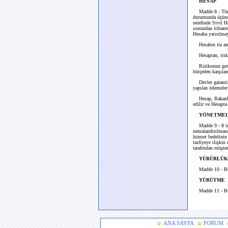
HESAP
Madde 8 - Türk
durumunda üçüncü
nezdinde Sivil H
sonundan itibaren
Hesaba yatırılma
Hesabın ita ami
Hesaptan, risk tr
Rizikonun gerçek
bütçeden karşılan
Devlet garantisi 
yapılan ödemeler 
Hesap, Bakanlar 
edilir ve Hesapta
YÖNETMEL
Madde 9 - 8 in
nemalandırılması
hizmet bedelinin 
tasfiyeye ilişkin
tarafından müşter
YÜRÜRLÜK
Madde 10 - Bu
YÜRÜTME
Madde 11 - Bu
ANA SAYFA
FORUM