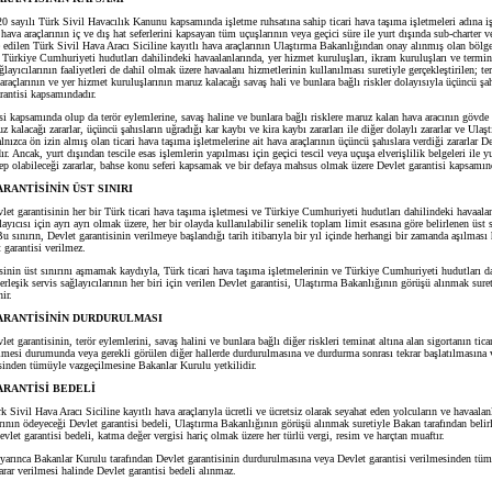
 sayılı Türk Sivil Havacılık Kanunu kapsamında işletme ruhsatına sahip ticari hava taşıma işletmeleri adına iş
i hava araçlarının iç ve dış hat seferlerini kapsayan tüm uçuşlarının veya geçici süre ile yurt dışında sub-charter v
edilen Türk Sivil Hava Aracı Siciline kayıtlı hava araçlarının Ulaştırma Bakanlığından onay alınmış olan bölg
 Türkiye Cumhuriyeti hudutları dahilindeki havaalanlarında, yer hizmet kuruluşları, ikram kuruluşları ve terminal
ğlayıcılarının faaliyetleri de dahil olmak üzere havaalanı hizmetlerinin kullanılması suretiyle gerçekleştirilen; ter
raçlarının ve yer hizmet kuruluşlarının maruz kalacağı savaş hali ve bunlara bağlı riskler dolayısıyla üçüncü şa
arantisi kapsamındadır.
 kapsamında olup da terör eylemlerine, savaş haline ve bunlara bağlı risklere maruz kalan hava aracının gövde 
z kalacağı zararlar, üçüncü şahısların uğradığı kar kaybı ve kira kaybı zararları ile diğer dolaylı zararlar ve Ulaş
nızca ön izin almış olan ticari hava taşıma işletmelerine ait hava araçlarının üçüncü şahıslara verdiği zararlar De
r. Ancak, yurt dışından tescile esas işlemlerin yapılması için geçici tescil veya uçuşa elverişlilik belgeleri ile yu
ep olabileceği zararlar, bahse konu seferi kapsamak ve bir defaya mahsus olmak üzere Devlet garantisi kapsamın
RANTİSİNİN ÜST SINIRI
et garantisinin her bir Türk ticari hava taşıma işletmesi ve Türkiye Cumhuriyeti hudutları dahilindeki havaalan
ğlayıcısı için ayrı ayrı olmak üzere, her bir olayda kullanılabilir senelik toplam limit esasına göre belirlenen üst 
 sınırın, Devlet garantisinin verilmeye başlandığı tarih itibarıyla bir yıl içinde herhangi bir zamanda aşılması 
 garantisi verilmez.
nin üst sınırını aşmamak kaydıyla, Türk ticari hava taşıma işletmelerinin ve Türkiye Cumhuriyeti hudutları d
erleşik servis sağlayıcılarının her biri için verilen Devlet garantisi, Ulaştırma Bakanlığının görüşü alınmak sur
nir.
ARANTİSİNİN DURDURULMASI
et garantisinin, terör eylemlerini, savaş halini ve bunlara bağlı diğer riskleri teminat altına alan sigortanın tica
gelmesi durumunda veya gerekli görülen diğer hallerde durdurulmasına ve durdurma sonrası tekrar başlatılmasına
esinden tümüyle vazgeçilmesine Bakanlar Kurulu yetkilidir.
RANTİSİ BEDELİ
 Sivil Hava Aracı Siciline kayıtlı hava araçlarıyla ücretli ve ücretsiz olarak seyahat eden yolcuların ve havaalan
arının ödeyeceği Devlet garantisi bedeli, Ulaştırma Bakanlığının görüşü alınmak suretiyle Bakan tarafından belir
 Devlet garantisi bedeli, katma değer vergisi hariç olmak üzere her türlü vergi, resim ve harçtan muaftır.
ınca Bakanlar Kurulu tarafından Devlet garantisinin durdurulmasına veya Devlet garantisi verilmesinden tü
rar verilmesi halinde Devlet garantisi bedeli alınmaz.