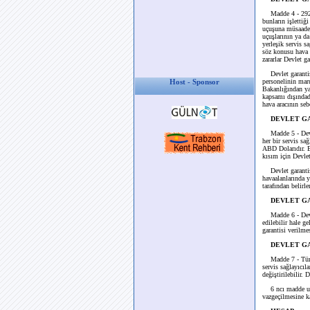
Madde 4 - 2920
bunların işlettiğ
uçuşuna müsaade 
uçuşlarının ya da
yerleşik servis sa
söz konusu hava a
zararlar Devlet g
Devlet garantisi
personelinin maru
Host - Sponsor
Bakanlığından yal
kapsamı dışındadı
hava aracının seb
DEVLET GA
Madde 5 - Devl
her bir servis sa
ABD Dolarıdır. Bu
kısım için Devlet
Devlet garantisi
havaalanlarında y
tarafından belirle
DEVLET G
Madde 6 - Devl
edilebilir hale 
garantisi verilm
DEVLET GA
Madde 7 - Türk
servis sağlayıcıl
değiştirilebilir.
6 ncı madde uyar
vazgeçilmesine ka