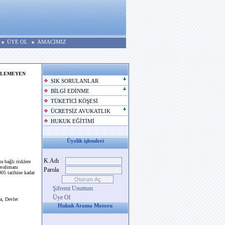
ÜYE OL
AMACIMIZ
DİLEMEYEN
SIK SORULANLAR
BİLGİ EDİNME
TÜKETİCİ KÖŞESİ
ÜCRETSİZ AVUKATLIK
HUKUK EĞİTİMİ
Üyelik işlemleri
K.Adı
a bağlı risklere
havalimanı
Parola
005 tarihine kadar
Şifremi Unuttum
Üye Ol
a, Devlet
Hukuk Arama Motoru