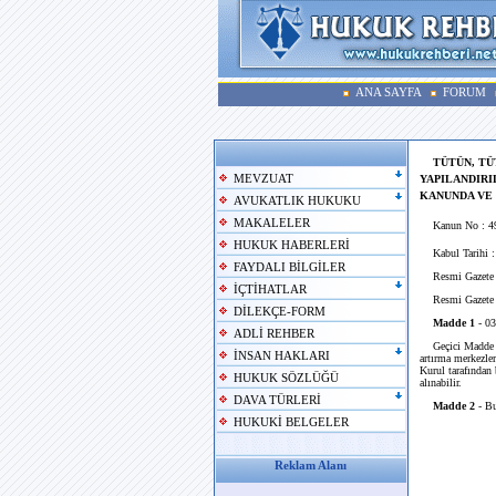
ANA SAYFA
FORUM
TÜTÜN, T
MEVZUAT
YAPILANDIRI
KANUNDA VE 
AVUKATLIK HUKUKU
MAKALELER
Kanun No : 4
HUKUK HABERLERİ
Kabul Tarihi :
FAYDALI BİLGİLER
Resmi Gazete T
İÇTİHATLAR
Resmi Gazete S
DİLEKÇE-FORM
Madde 1
- 0
ADLİ REHBER
Geçici Madde 2 -
İNSAN HAKLARI
artırma merkezle
Kurul tarafından
HUKUK SÖZLÜĞÜ
alınabilir.
DAVA TÜRLERİ
Madde 2
- Bu
HUKUKİ BELGELER
Reklam Alanı