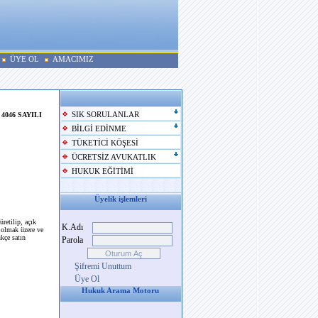
ÜYE OL
AMACIMIZ
4046 SAYILI
SIK SORULANLAR
BİLGİ EDİNME
TÜKETİCİ KÖŞESİ
ÜCRETSİZ AVUKATLIK
HUKUK EĞİTİMİ
Üyelik işlemleri
retilip, açık
K.Adı
 olmak üzere ve
kçe satın
Parola
Şifremi Unuttum
Üye Ol
Hukuk Arama Motoru