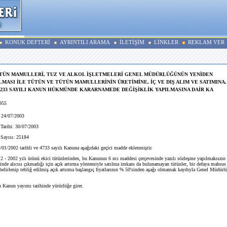
KONUK DEFTERİ
AYRINTILI ARAMA
İLETİŞİM
LİNKLER
REKLAM VER
ÜTÜN MAMULLERİ, TUZ VE ALKOL İŞLETMELERİ GENEL MÜDÜRLÜĞÜNÜN YENİDEN
LMASI İLE TÜTÜN VE TÜTÜN MAMULLERİNİN ÜRETİMİNE, İÇ VE DIŞ ALIM VE SATIMINA, 
233 SAYILI KANUN HÜKMÜNDE KARARNAMEDE DEĞİŞİKLİK YAPILMASINA DAİR KA
955
 24/07/2003
arihi: 30/07/2003
ayısı: 25184
3/01/2002 tarihli ve 4733 sayılı Kanuna aşağıdaki geçici madde eklenmiştir.
 2002 yılı ürünü ekici tütünlerinden, bu Kanunun 6 ncı maddesi çerçevesinde yazılı sözleşme yapılmaksızın ü
rinde alıcısı çıkmadığı için açık artırma yöntemiyle satılma imkanı da bulunamayan tütünler, bir defaya mahsus
 belirlenip tebliğ edilmiş açık artırma başlangıç fiyatlarının % 50'sinden aşağı olmamak kaydıyla Genel Müdürlü
 Kanun yayımı tarihinde yürürlüğe girer.