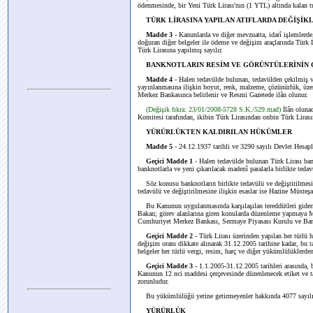
ödenmesinde, bir Yeni Türk Lirası'nın (1 YTL) altında kalan tu
TÜRK LİRASINA YAPILAN ATIFLARDA DEĞİŞİK
Madde 3
- Kanunlarda ve diğer mevzuatta, idarî işlemlerde
doğuran diğer belgeler ile ödeme ve değişim araçlarında Türk L
Türk Lirasına yapılmış sayılır.
BANKNOTLARIN RESİM VE GÖRÜNTÜLERİNİN 
Madde 4
- Halen tedavülde bulunan, tedavülden çekilmiş ve
yayınlanmasına ilişkin boyut, renk, malzeme, çözünürlük, üzeri
Merkez Bankasınca belirlenir ve Resmi Gazetede ilân olunur.
(Değişik fıkra: 23/01/2008-5728 S.K./529.mad)
İlân oluna
Komitesi tarafından, ikibin Türk Lirasından onbin Türk Lirasına
YÜRÜRLÜKTEN KALDIRILAN HÜKÜMLER
Madde 5
- 24.12.1937 tarihli ve 3290 sayılı Devlet Hesapl
Geçici Madde 1
- Halen tedavülde bulunan Türk Lirası bank
banknotlarla ve yeni çıkarılacak madenî paralarla birlikte tedav
Söz konusu banknotların birlikte tedavülü ve değiştirilmesin
tedavülü ve değiştirilmesine ilişkin esaslar ise Hazine Müsteşar
Bu Kanunun uygulanmasında karşılaşılan tereddütleri giderm
Bakan; görev alanlarına giren konularda düzenleme yapmaya Ma
Cumhuriyet Merkez Bankası, Sermaye Piyasası Kurulu ve Ban
Geçici Madde 2
- Türk Lirası üzerinden yapılan her türlü
değişim oranı dikkate alınarak 31.12.2005 tarihine kadar, bu 
belgeler her türlü vergi, resim, harç ve diğer yükümlülüklerden
Geçici Madde 3
- 1.1.2005-31.12.2005 tarihleri arasında,
Kanunun 12 nci maddesi çerçevesinde düzenlenecek etiket ve tar
zorunludur.
Bu yükümlülüğü yerine getirmeyenler hakkında 4077 sayılı K
YÜRÜRLÜK