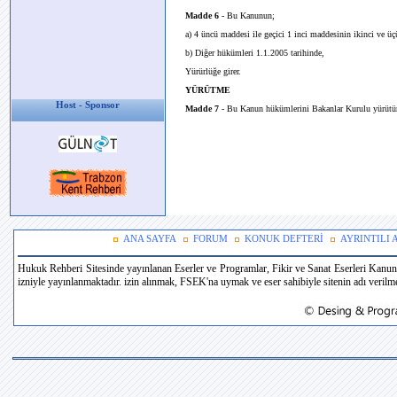
Madde 6
- Bu Kanunun;
a) 4 üncü maddesi ile geçici 1 inci maddesinin ikinci ve üçün
b) Diğer hükümleri 1.1.2005 tarihinde,
Yürürlüğe girer.
YÜRÜTME
Host - Sponsor
Madde 7
- Bu Kanun hükümlerini Bakanlar Kurulu yürütür
ANA SAYFA
FORUM
KONUK DEFTERİ
AYRINTILI
Hukuk Rehberi Sitesinde yayınlanan Eserler ve Programlar, Fikir ve Sanat Eserleri Kanun
izniyle yayınlanmaktadır. izin alınmak, FSEK'na uymak ve eser sahibiyle sitenin adı verilmek 