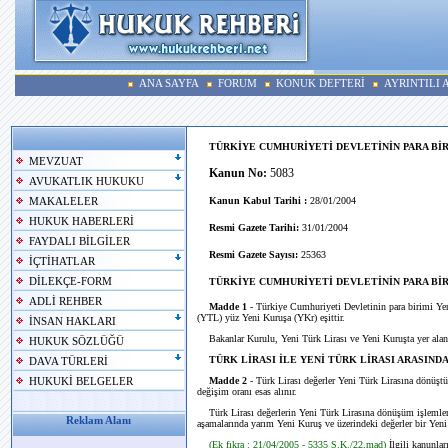
ANA SAYFA
FORUM
KONUK DEFTERİ
AYRINTILI
TÜRKİYE CUMHURİYETİ DEVLETİNİN PARA Bİ
MEVZUAT
Kanun No:
5083
AVUKATLIK HUKUKU
Kanun Kabul Tarihi :
28/01/2004
MAKALELER
HUKUK HABERLERİ
Resmi Gazete Tarihi:
31/01/2004
FAYDALI BİLGİLER
Resmi Gazete Sayısı:
25363
İÇTİHATLAR
DİLEKÇE-FORM
TÜRKİYE CUMHURİYETİ DEVLETİNİN PARA BİR
ADLİ REHBER
Madde 1
- Türkiye Cumhuriyeti Devletinin para birimi Yeni
(YTL) yüz Yeni Kuruşa (YKr) eşittir.
İNSAN HAKLARI
Bakanlar Kurulu, Yeni Türk Lirası ve Yeni Kuruşta yer alan ye
HUKUK SÖZLÜĞÜ
TÜRK LİRASI İLE YENİ TÜRK LİRASI ARASIN
DAVA TÜRLERİ
Madde 2
- Türk Lirası değerler Yeni Türk Lirasına dönüştü
HUKUKİ BELGELER
değişim oranı esas alınır.
Türk Lirası değerlerin Yeni Türk Lirasına dönüşüm işlemler
Reklam Alanı
aşamalarında yarım Yeni Kuruş ve üzerindeki değerler bir Yen
(Ek fıkra : 21/04/2005 - 5335 S.K./22.mad)
İlgili kanunla