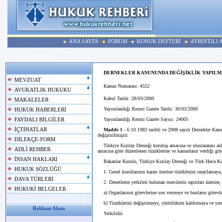
ANA SAYFA
FORUM
KONUK DEFTERİ
AYRINTILI
DERNEKLER KANUNUNDA DEĞİŞİKLİK YAPILM
MEVZUAT
Kanun Numarası: 4552
AVUKATLIK HUKUKU
Kabul Tarihi: 28/03/2000
MAKALELER
Yayımlandığı Resmi Gazete Tarihi: 30/03/2000
HUKUK HABERLERİ
Yayımlandığı Resmi Gazete Sayısı: 24005
FAYDALI BİLGİLER
İÇTİHATLAR
Madde 1 -
6.10.1983 tarihli ve 2908 sayılı Dernekler Kanun
değiştirilmiştir.
DİLEKÇE-FORM
Türkiye Kızılay Derneği kuruluş amacına ve uluslararası anl
ADLİ REHBER
amacına göre düzenlenen tüzüklerine ve kanunların verdiği görev
İNSAN HAKLARI
Bakanlar Kurulu, Türkiye Kızılay Derneği ve Türk Hava K
HUKUK SÖZLÜĞÜ
1. Genel kurullarının kararı üzerine tüzüklerini onaylamaya,
DAVA TÜRLERİ
2. Denetleme yetkileri bulunan mercilerin raporları üzerine,
HUKUKİ BELGELER
a) Organlarının görevlerine son vermeye ve bunların görevleri
b) Tüzüklerini değiştirmeye, yürürlükten kaldırmaya ve ye
Reklam Alanı
Yetkilidir.