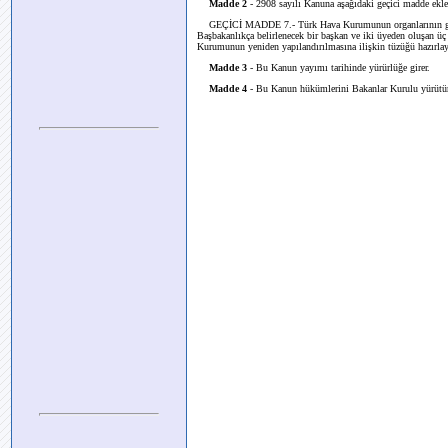
Madde 2
- 2908 sayılı Kanuna aşağıdaki geçici madde ekle
GEÇİCİ MADDE 7.- Türk Hava Kurumunun organlarının görevl
Başbakanlıkça belirlenecek bir başkan ve iki üyeden oluşan üç k
Kurumunun yeniden yapılandırılmasına ilişkin tüzüğü hazırlay
Madde 3
- Bu Kanun yayımı tarihinde yürürlüğe girer.
Madde 4
- Bu Kanun hükümlerini Bakanlar Kurulu yürütür