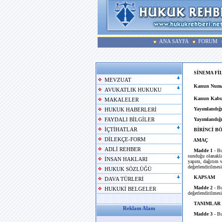
ANA SAYFA
FORUM
SİNEMA Fİ
MEVZUAT
Kanun Numa
AVUKATLIK HUKUKU
Kanun Kabul
MAKALELER
Yayımlandığı
HUKUK HABERLERİ
Yayımlandığı
FAYDALI BİLGİLER
İÇTİHATLAR
BİRİNCİ B
DİLEKÇE-FORM
AMAÇ
ADLİ REHBER
Madde 1
- B
sunduğu olanaklar
İNSAN HAKLARI
yapım, dağıtım ve
değerlendirilmesi
HUKUK SÖZLÜĞÜ
KAPSAM
DAVA TÜRLERİ
Madde 2
- Bu
HUKUKİ BELGELER
değerlendirilmesi
TANIMLAR
Reklam Alanı
Madde 3
- B