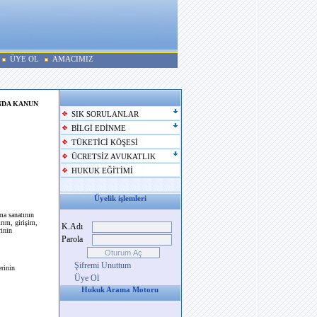
ÜYE OL
AMACIMIZ
NDA KANUN
SIK SORULANLAR
BİLGİ EDİNME
TÜKETİCİ KÖŞESİ
ÜCRETSİZ AVUKATLIK
HUKUK EĞİTİMİ
Üyelik işlemleri
ma sanatının
ırım, girişim,
K.Adı
rinin
Parola
Şifremi Unuttum
erinin
Üye Ol
Hukuk Arama Motoru