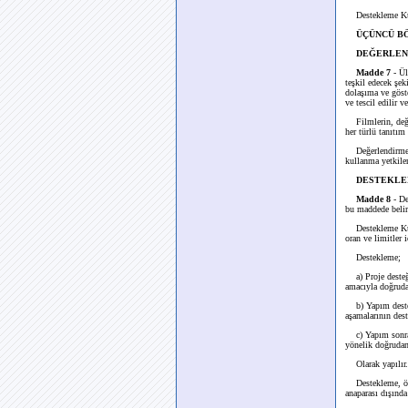
Destekleme Kurul
ÜÇÜNCÜ BÖ
DEĞERLEN
Madde 7
- Ül
teşkil edecek şek
dolaşıma ve göst
ve tescil edilir v
Filmlerin, değerl
her türlü tanıtım
Değerlendirme ve 
kullanma yetkileri
DESTEKL
Madde 8
- De
bu maddede belirt
Destekleme Kurul
oran ve limitler i
Destekleme;
a) Proje desteği
amacıyla doğruda
b) Yapım desteği
aşamalarının des
c) Yapım sonrası
yönelik doğrudan
Olarak yapılır.
Destekleme, ödem
anaparası dışınd