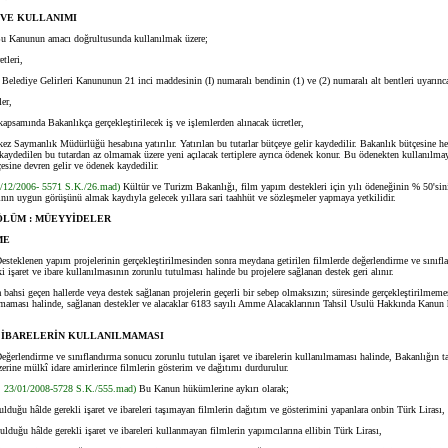
 VE KULLANIMI
u Kanunun amacı doğrultusunda kullanılmak üzere;
tleri,
elediye Gelirleri Kanununun 21 inci maddesinin (I) numaralı bendinin (1) ve (2) numaralı alt bentleri uyarınca
er,
amında Bakanlıkça gerçekleştirilecek iş ve işlemlerden alınacak ücretler,
Saymanlık Müdürlüğü hesabına yatırılır. Yatırılan bu tutarlar bütçeye gelir kaydedilir. Bakanlık bütçesine her
 kaydedilen bu tutardan az olmamak üzere yeni açılacak tertiplere ayrıca ödenek konur. Bu ödenekten kullanılmaya
esine devren gelir ve ödenek kaydedilir.
8/12/2006- 5571 S.K./26.mad)
Kültür ve Turizm Bakanlığı, film yapım destekleri için yılı ödeneğinin % 50's
nın uygun görüşünü almak kaydıyla gelecek yıllara sari taahhüt ve sözleşmeler yapmaya yetkilidir.
ÖLÜM : MÜEYYİDELER
ME
Desteklenen yapım projelerinin gerçekleştirilmesinden sonra meydana getirilen filmlerde değerlendirme ve sınıf
ki işaret ve ibare kullanılmasının zorunlu tutulması halinde bu projelere sağlanan destek geri alınır.
ahsi geçen hallerde veya destek sağlanan projelerin geçerli bir sebep olmaksızın; süresinde gerçekleştirilmeme
maması halinde, sağlanan destekler ve alacaklar 6183 sayılı Amme Alacaklarının Tahsil Usulü Hakkında Kanun
 İBARELERİN KULLANILMAMASI
Değerlendirme ve sınıflandırma sonucu zorunlu tutulan işaret ve ibarelerin kullanılmaması halinde, Bakanlığın t
üzerine mülkî idare amirlerince filmlerin gösterim ve dağıtımı durdurulur.
a: 23/01/2008-5728 S.K./555.mad)
Bu Kanun hükümlerine aykırı olarak;
duğu hâlde gerekli işaret ve ibareleri taşımayan filmlerin dağıtım ve gösterimini yapanlara onbin Türk Lirası,
duğu hâlde gerekli işaret ve ibareleri kullanmayan filmlerin yapımcılarına ellibin Türk Lirası,