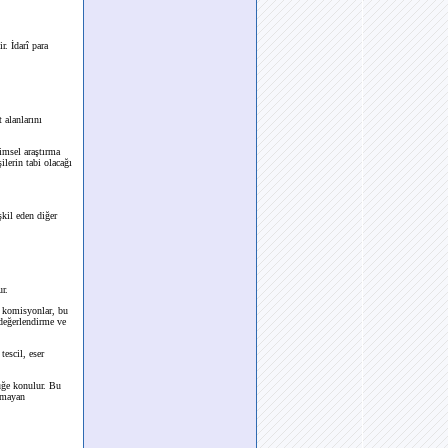
,
r. İdarî para
 alanlarını
imsel araştırma
ilerin tabi olacağı
şkil eden diğer
ur.
 komisyonlar, bu
değerlendirme ve
tescil, eser
üğe konulur. Bu
lmayan