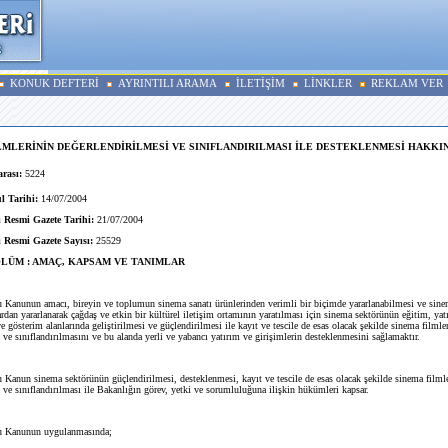
KONUK DEFTERİ
AYRINTILI ARAMA
İLETİŞİM
LİNKLER
REKLAM VER
LMLERİNİN DEĞERLENDİRİLMESİ VE SINIFLANDIRILMASI İLE DESTEKLENMESİ HAKKI
rası:
5224
 Tarihi:
14/07/2004
 Resmi Gazete Tarihi:
21/07/2004
 Resmi Gazete Sayısı:
25529
ÖLÜM : AMAÇ, KAPSAM VE TANIMLAR
u Kanunun amacı, bireyin ve toplumun sinema sanatı ürünlerinden verimli bir biçimde yararlanabilmesi ve sine
dan yararlanarak çağdaş ve etkin bir kültürel iletişim ortamının yaratılması için sinema sektörünün eğitim, yat
 gösterim alanlarında geliştirilmesi ve güçlendirilmesi ile kayıt ve tescile de esas olacak şekilde sinema filmle
 ve sınıflandırılmasını ve bu alanda yerli ve yabancı yatırım ve girişimlerin desteklenmesini sağlamaktır.
 Kanun sinema sektörünün güçlendirilmesi, desteklenmesi, kayıt ve tescile de esas olacak şekilde sinema filml
 ve sınıflandırılması ile Bakanlığın görev, yetki ve sorumluluğuna ilişkin hükümleri kapsar.
u Kanunun uygulanmasında;