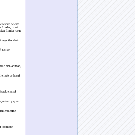
e tescile de esas
filmler, ticarî
lan filmler kayıt
 veya ibarelerin
î hakları
eme alanlarından,
lerinde ve hangi
 desteklenmesi
geçen tüm yapım
steklenmesine
 kredilerin