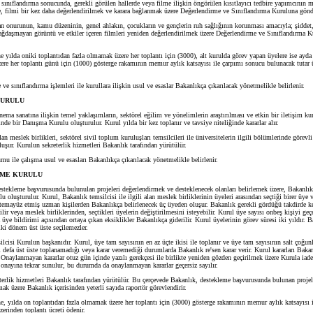
sınıflandırma sonucunda, gerekli görülen hallerde veya filme ilişkin öngörülen kısıtlayıcı tedbire yapımcının 
, filmi bir kez daha değerlendirilmek ve karara bağlanmak üzere Değerlendirme ve Sınıflandırma Kuruluna gönde
onurunun, kamu düzeninin, genel ahlakın, çocukların ve gençlerin ruh sağlığının korunması amacıyla; şiddet,
ağdaşmayan görüntü ve etkiler içeren filmleri yeniden değerlendirilmek üzere Değerlendirme ve Sınıflandırma 
yılda oniki toplantıdan fazla olmamak üzere her toplantı için (3000), alt kurulda görev yapan üyelere ise ayda
ere her toplantı günü için (1000) gösterge rakamının memur aylık katsayısı ile çarpımı sonucu bulunacak tutar 
sınıflandırma işlemleri ile kurullara ilişkin usul ve esaslar Bakanlıkça çıkarılacak yönetmelikle belirlenir.
KURULU
nema sanatına ilişkin temel yaklaşımların, sektörel eğilim ve yönelimlerin araştırılması ve etkin bir iletişim k
de bir Danışma Kurulu oluşturulur. Kurul yılda bir kez toplanır ve tavsiye niteliğinde kararlar alır.
n meslek birlikleri, sektörel sivil toplum kuruluşları temsilcileri ile üniversitelerin ilgili bölümlerinde görevl
uşur. Kurulun sekreterlik hizmetleri Bakanlık tarafından yürütülür.
ile çalışma usul ve esasları Bakanlıkça çıkarılacak yönetmelikle belirlenir.
ME KURULU
estekleme başvurusunda bulunulan projeleri değerlendirmek ve desteklenecek olanları belirlemek üzere, Bakanlı
 oluşturulur. Kurul, Bakanlık temsilcisi ile ilgili alan meslek birliklerinin üyeleri arasından seçtiği birer üye 
a temayüz etmiş uzman kişilerden Bakanlıkça belirlenecek üç üyeden oluşur. Bakanlık gerekli gördüğü takdirde ke
bilir veya meslek birliklerinden, seçtikleri üyelerin değiştirilmesini isteyebilir. Kurul üye sayısı onbeş kişiyi g
üye bildirimi açısından ortaya çıkan eksiklikler Bakanlıkça giderilir. Kurul üyelerinin görev süresi iki yıldır. B
iki dönem üst üste seçilemezler.
isi Kurulun başkanıdır. Kurul, üye tam sayısının en az üçte ikisi ile toplanır ve üye tam sayısının salt çoğun
i defa üst üste toplanamadığı veya karar veremediği durumlarda Bakanlık re'sen karar verir. Kurul kararları Baka
 Onaylanmayan kararlar otuz gün içinde yazılı gerekçesi ile birlikte yeniden gözden geçirilmek üzere Kurula iade
onayına tekrar sunulur, bu durumda da onaylanmayan kararlar geçersiz sayılır.
lik hizmetleri Bakanlık tarafından yürütülür. Bu çerçevede Bakanlık, destekleme başvurusunda bulunan projele
ak üzere Bakanlık içerisinden yeterli sayıda raportör görevlendirir.
 yılda on toplantıdan fazla olmamak üzere her toplantı için (3000) gösterge rakamının memur aylık katsayısı 
zerinden toplantı ücreti ödenir.