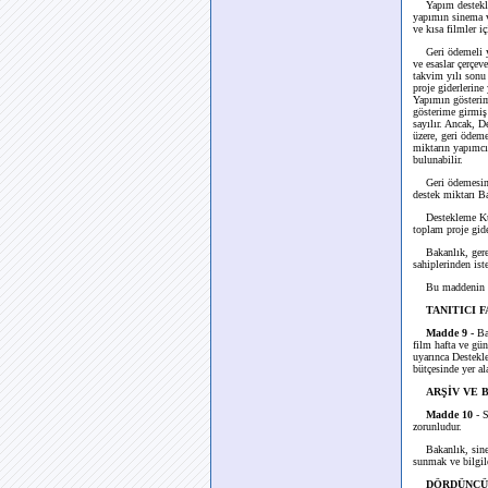
Yapım destekleri
yapımın sinema v
ve kısa filmler i
Geri ödemeli yap
ve esaslar çerçev
takvim yılı sonu 
proje giderlerin
Yapımın gösterime
gösterime girmiş 
sayılır. Ancak, D
üzere, geri ödem
miktarın yapımcı 
bulunabilir.
Geri ödemesini t
destek miktarı Ba
Destekleme Kurul
toplam proje gide
Bakanlık, gerekl
sahiplerinden iste
Bu maddenin uygu
TANITICI 
Madde 9 -
Bak
film hafta ve gün
uyarınca Destekl
bütçesinde yer al
ARŞİV VE
Madde 10
- 
zorunludur.
Bakanlık, sinema 
sunmak ve bilgil
DÖRDÜNCÜ