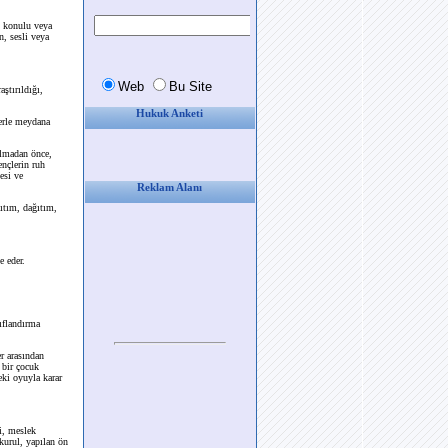
; konulu veya
n, sesli veya
ştırıldığı,
Hukuk Anketi
erle meydana
ulmadan önce,
ençlerin ruh
esi ve
Reklam Alanı
ıtım, dağıtım,
e eder.
ıflandırma
r arasından
 bir çocuk
eki oyuyla karar
i, meslek
 kurul, yapılan ön