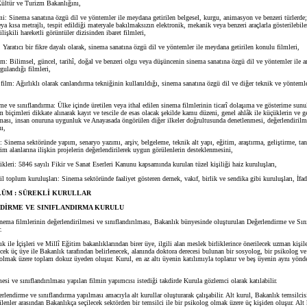
ltür ve Turizm Bakanlığını,
 Sinema sanatına özgü dil ve yöntemler ile meydana getirilen belgesel, kurgu, animasyon ve benzeri türlerde
a kısa metrajlı, tespit edildiği materyale bakılmaksızın elektronik, mekanik veya benzeri araçlarla gösterilebile
 ilişkili hareketli görüntüler dizisinden ibaret filmleri,
ratıcı bir fikre dayalı olarak, sinema sanatına özgü dil ve yöntemler ile meydana getirilen konulu filmleri,
 Bilimsel, güncel, tarihî, doğal ve benzeri olgu veya düşüncenin sinema sanatına özgü dil ve yöntemler ile ara
rgulandığı filmleri,
m: Ağırlıklı olarak canlandırma tekniğinin kullanıldığı, sinema sanatına özgü dil ve diğer teknik ve yönteml
 ve sınıflandırma: Ülke içinde üretilen veya ithal edilen sinema filmlerinin ticarî dolaşıma ve gösterime sun
m biçimleri dikkate alınarak kayıt ve tescile de esas olacak şekilde kamu düzeni, genel ahlâk ile küçüklerin ve g
ması, insan onuruna uygunluk ve Anayasada öngörülen diğer ilkeler doğrultusunda denetlenmesi, değerlendirilm
nı,
inema sektöründe yapım, senaryo yazımı, arşiv, belgeleme, teknik alt yapı, eğitim, araştırma, geliştirme, tan
im alanlarına ilişkin projelerin değerlendirilerek uygun görülenlerin desteklenmesini,
leri: 5846 sayılı Fikir ve Sanat Eserleri Kanunu kapsamında kurulan tüzel kişiliği haiz kuruluşları,
 toplum kuruluşları: Sinema sektöründe faaliyet gösteren dernek, vakıf, birlik ve sendika gibi kuruluşları, İfad
LÜM : SÜREKLİ KURULLAR
DİRME VE SINIFLANDIRMA KURULU
ema filmlerinin değerlendirilmesi ve sınıflandırılması, Bakanlık bünyesinde oluşturulan Değerlendirme ve Sın
.
le İçişleri ve Millî Eğitim bakanlıklarından birer üye, ilgili alan meslek birliklerince önerilecek uzman kişile
cek üç üye ile Bakanlık tarafından belirlenecek, alanında doktora derecesi bulunan bir sosyolog, bir psikolog ve
olmak üzere toplam dokuz üyeden oluşur. Kurul, en az altı üyenin katılımıyla toplanır ve beş üyenin aynı yönd
 ve sınıflandırılması yapılan filmin yapımcısı istediği takdirde Kurula gözlemci olarak katılabilir.
endirme ve sınıflandırma yapılması amacıyla alt kurullar oluşturarak çalışabilir. Alt kurul, Bakanlık temsilcis
rilenler arasından Bakanlıkça seçilecek sektörden bir temsilci ile bir psikolog olmak üzere üç kişiden oluşur. Alt