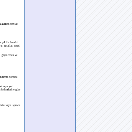
 ayrılan paylar,
 yıl bir önceki
n tutarlar, ertesi
ini geçmemek ve
landırma sonucu
si veya geri
 hükümlerine göre
alebi veya üçüncü