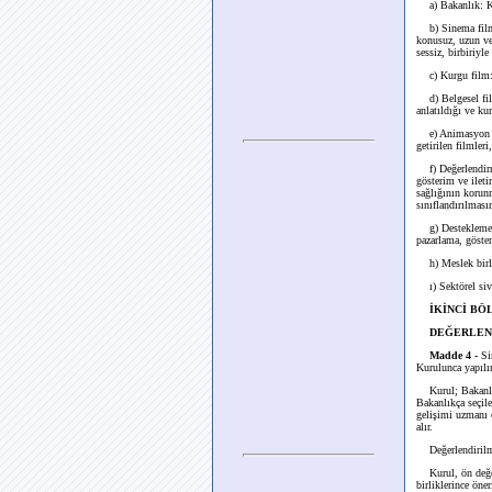
a) Bakanlık: Kü
b) Sinema filmi:
konusuz, uzun vey
sessiz, birbiriyle
c) Kurgu film: Ya
d) Belgesel film:
anlatıldığı ve ku
e) Animasyon fil
getirilen filmleri,
f) Değerlendirme
gösterim ve ileti
sağlığının korun
sınıflandırılması
g) Destekleme: S
pazarlama, göster
h) Meslek birlik
ı) Sektörel sivil
İKİNCİ BÖ
DEĞERLEN
Madde 4 -
Sin
Kurulunca yapılır
Kurul; Bakanlık i
Bakanlıkça seçile
gelişimi uzmanı 
alır.
Değerlendirilmesi
Kurul, ön değerl
birliklerince öne