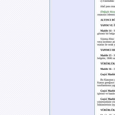
c) Üzerindeki işa
idarî para cezası
(Değişik fıkr
cezasının ödenmi
ALTINCI B
YAPIM VE 
Madde 14
- S
gösterir bir belge 
Sinema filmi yap
veya inceleme ama
esaslar ile ortak
YAPIMCI B
Madde 15
- 
belgeler, 5846 s
YÜRÜRLÜK
Madde 16
- 2
Geçici Madd
Bu Kanunun yürü
Kanun gereğince 
sınıflandırma yap
Geçici Madd
işletme ve bandro
Geçici Madd
yönetmelikler yü
hükümlerinin uy
YÜRÜRLÜK