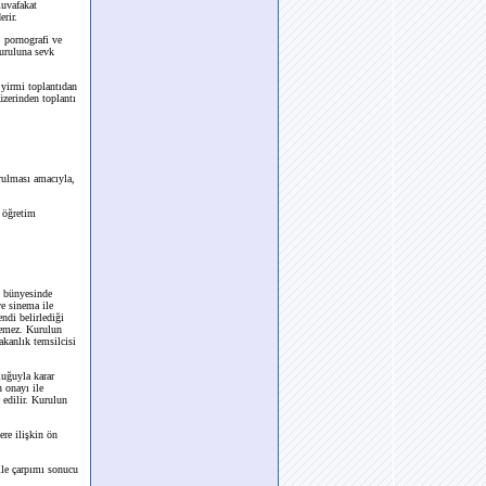
muvafakat
rir.
 pornografi ve
Kuruluna sevk
 yirmi toplantıdan
üzerinden toplantı
urulması amacıyla,
i öğretim
k bünyesinde
ve sinema ile
ndi belirlediği
eçemez. Kurulun
akanlık temsilcisi
luğuyla karar
n onayı ile
 edilir. Kurulun
re ilişkin ön
ile çarpımı sonucu