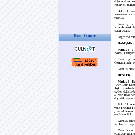
değerlendirme ve 
etmemesi halinde
Bakanlık, insan 
insan onuruyla b
edebilir.
Kurul üyelerine 
fazla olmamak üz
ücreti ödenir.
Host - Sponsor
Değerlendirme ve 
DANIŞMA 
Madde 5
- Si
Bakanlık bünyesin
Kurul; ilgili ala
elemanlarından ol
Kurulun oluşumu 
DESTEKLE
Madde 6
- D
Destekleme Kurulu
ilişkili alanlard
üyeleri değiştire
oluşturulmasında 
dışındaki üyeler 
Bakanlık temsilc
verir. Kurulun ik
yürürlük kazanır.
son kararı Bakan 
Kurulun sekreter
incelemeleri yapm
Kurul üyelerine,
bulunacak tutar ü