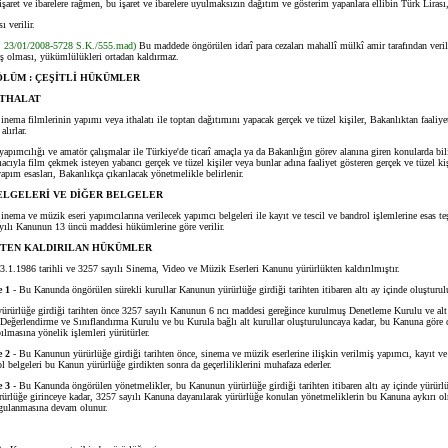
ret ve ibarelere rağmen, bu işaret ve ibarelere uyulmaksızın dağıtım ve gösterim yapanlara ellibin Türk Lirası
 verilir.
a: 23/01/2008-5728 S.K./555.mad)
Bu maddede öngörülen idarî para cezaları mahallî mülkî amir tarafından verili
ş olması, yükümlülükleri ortadan kaldırmaz.
ÖLÜM : ÇEŞİTLİ HÜKÜMLER
İTHALAT
inema filmlerinin yapımı veya ithalatı ile toptan dağıtımını yapacak gerçek ve tüzel kişiler, Bakanlıktan faaliyet
alırlar.
ımcılığı ve amatör çalışmalar ile Türkiye'de ticarî amaçla ya da Bakanlığın görev alanına giren konularda bil
cıyla film çekmek isteyen yabancı gerçek ve tüzel kişiler veya bunlar adına faaliyet gösteren gerçek ve tüzel kiş
 yapım esasları, Bakanlıkça çıkarılacak yönetmelikle belirlenir.
ELGELERİ VE DİĞER BELGELER
Sinema ve müzik eseri yapımcılarına verilecek yapımcı belgeleri ile kayıt ve tescil ve bandrol işlemlerine esas te
ayılı Kanunun 13 üncü maddesi hükümlerine göre verilir.
TEN KALDIRILAN HÜKÜMLER
3.1.1986 tarihli ve 3257 sayılı Sinema, Video ve Müzik Eserleri Kanunu yürürlükten kaldırılmıştır.
e 1
- Bu Kanunda öngörülen sürekli kurullar Kanunun yürürlüğe girdiği tarihten itibaren altı ay içinde oluşturul
rlüğe girdiği tarihten önce 3257 sayılı Kanunun 6 ncı maddesi gereğince kurulmuş Denetleme Kurulu ve alt
Değerlendirme ve Sınıflandırma Kurulu ve bu Kurula bağlı alt kurullar oluşturuluncaya kadar, bu Kanuna göre 
ılmasına yönelik işlemleri yürütürler.
e 2
- Bu Kanunun yürürlüğe girdiği tarihten önce, sinema ve müzik eserlerine ilişkin verilmiş yapımcı, kayıt ve 
l belgeleri bu Kanun yürürlüğe girdikten sonra da geçerliliklerini muhafaza ederler.
e 3
- Bu Kanunda öngörülen yönetmelikler, bu Kanunun yürürlüğe girdiği tarihten itibaren altı ay içinde yürürl
rürlüğe girinceye kadar, 3257 sayılı Kanuna dayanılarak yürürlüğe konulan yönetmeliklerin bu Kanuna aykırı o
gulanmasına devam olunur.