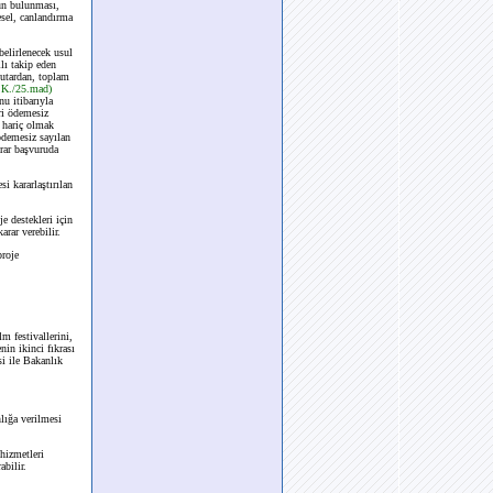
un bulunması,
sel, canlandırma
belirlenecek usul
lı takip eden
tutardan, toplam
.K./25.mad)
u itibarıyla
ri ödemesiz
r hariç olmak
ödemesiz sayılan
krar başvuruda
 kararlaştırılan
e destekleri için
rar verebilir.
proje
lm festivallerini,
nin ikinci fıkrası
i ile Bakanlık
lığa verilmesi
hizmetleri
bilir.