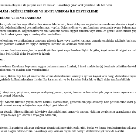
unun oluşumu ile çalışma usul ve esasları Bakanlıkça çıkarılacak yönetmelikle belirlenir.
LÜM : DEĞERLENDİRME VE SINIFLANDIRMA İLE DESTEKLEME
DİRME VE SINIFLANDIRMA
ke içinde üretilen veya ithal edilen sinema filmlerinin, ticarî dolaşıma ve gösterime sunulmasından önce kayıt v
ilde değerlendirilmesi ve sınıflandırılması yapılır. Değerlendirme ve sınıflandırma sonucunda uygun bulunmayan 
erime sunulamaz. Değerlendirme ve sınıflandırma sonrası uygun bulunan veya istenilen gerekli düzeltmeleri yapı
e bu filmleri içeren taşıyıcı materyaller bandrollenir.
endirme ve sınıflandırma sonucunu gösterir işaret veya ibareleri taşıması zorunlu tutulduğu takdirde, bu işaret
 ve gösterim alanında ve taşıyıcı materyal üzerinde kullanılması zorunludur.
sınıflandırma sonuçları ile gerekli görülen işaret veya ibarelere ilişkin bilgiler, kayıt ve tescil belgesi ve mal
nin belirtildiği diğer belgelere de işlenir.
EME
stekleme Kurulunca başvurusu uygun bulunan sinema filmleri, 3 üncü maddenin (g) bendinde belirtilen destekl
ilen usul ve esaslara göre yararlandırılır.
u, Bakanlıkça her yıl sinema filmlerinin desteklenmesi amacıyla ayrılan kaynakların hangi destekleme biçim
çerisinde kullandırılacağına ilişkin ilke kararları alır ve bu kararları Bakanlık ve ilgili diğer taraflara bildirir.
: Araştırma, geliştirme, senaryo ve diyalog yazımı, çeviri, tasarım ve benzerleri gibi yapım öncesi aşamaların
n ve geri ödemesiz,
: Sinema filminin yapım öncesi hazırlık aşamasından, gösteriminin yapılabileceği hale getirilmesine kadar 
teklenmesi amacıyla doğrudan veya dolaylı geri ödemeli,
 desteği: Sinema filminin izleyiciye ulaştırılabilmesi amacıyla tanıtım, dağıtım ve gösterim aşamalarının de
 veya dolaylı geri ödemeli veya geri ödemesiz,
esi Bakanlıkça sağlanan doğrudan destek şeklinde olabileceği gibi, banka ve finans kuruluşlarından sağlanan
a kalan olağan ödemelerinin Bakanlıkça karşılanması biçiminde dolaylı destekleme şeklinde de olabilir.