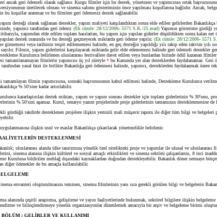
 ancak geri ödemeli olarak sağlanır. Kurgu filmler için bu destek, yönetmen ve yapımcının ortak başvurusun
ersiyonunun üretilecek olması ve sinema salonu gösteriminin önce yapılması koşullarına bağlıdır. Ancak, belge
çin bu koşullar aranmaz ve bu filmlere geri ödemesiz destek sağlanabilir.
ım desteği olarak sağlanan destekler, yapım maliyeti karşılandıktan sonra elde edilen gelirlerden Bakanlıkça 
esinde, yapımcı tarafından geri ödenir.
(Ek cümle: 28/12/2006- 5571 S.K./25.mad)
Yapımın gösterime girdiği yı
itibarıyla, yapımdan elde edilen toplam hasılattan, bu yapım için yapılan giderler düşüldükten sonra kalan net 
e yapılan destek oranında ve bu desteği geçmeyecek miktarda geri ödeme yapılır.
(Ek cümle: 28/12/2006- 5571 S
 girmemesi veya tarihinin tespit edilememesi halinde, en geç desteğin yapıldığı yılı takip eden takvim yılı son
sayılır. Filmin, yapım giderlerini karşılayacak miktarda gelir elde edememesi halinde geri ödemeli destekler ge
estekleme Kurulunca belirlenen uluslararası festivallere davet edilen veya bunlardan birinde ödül kazanan filmle
esi tamamlanamayan filmlerin yapımcısı üç yıl süreyle
*
bu Kanunda yer alan desteklerden faydalanamaz. Geri 
tarafından yasal faizi ile birlikte Bakanlığa geri ödenmesi halinde, yapımcı, desteklerden faydalanmak üzere te
amamlayan filmin yapımcısına, sonraki başvurusunun kabul edilmesi halinde, Destekleme Kurulunca verilmesi
kanlıkça % 50'sine kadar artırılabilir.
unca kararlaştırılan destek miktarı, yapım ve yapım sonrası destekler için toplam giderlerinin % 30'unu, proj
rlerinin % 50'sini aşamaz. Kurul, senaryo yazım projelerinde proje giderlerinin tamamının desteklenmesine de ka
i gördüğü takdirde desteklenen projelere ilişkin yeminli mali müşavir raporu ile diğer tüm bilgi ve belgeleri 
yebilir.
lanmasına ilişkin usul ve esaslar Bakanlıkça çıkarılacak yönetmelikle belirlenir.
FAALİYETLERİN DESTEKLENMESİ
anlık; uluslararası alanda ülke tanıtımına yönelik özel nitelikteki proje ve yapımlar ile ulusal ve uluslararası fi
lerini, sinema alanına ilişkin kültürel ve sosyal amaçlı etkinlikleri ve sinema sektörü çalışanlarını, 8 inci madde
eme Kuruluna bildirilen meblağ dışındaki kaynaklardan doğrudan destekleyebilir. Bakanlık döner sermaye bütçes
an diğer ödenekler de bu amaçla kullanılabilir.
 BELGELEME
Sinema envanteri oluşturulmasını teminen, sinema filmlerinin yanı sıra gerekli görülen bilgi ve belgelerin Bakan
alanında çeşitli araştırma, geliştirme ve yayın faaliyetlerinde bulunmak, sektörel bilgilere ilişkin belgeleme 
endirme ve bilinçlendirmeye yönelik organizasyonlar düzenlemek amacıyla bir arşiv ve belgeleme birimi oluştura
 BÖLÜM : GELİRLER VE KULLANIMI