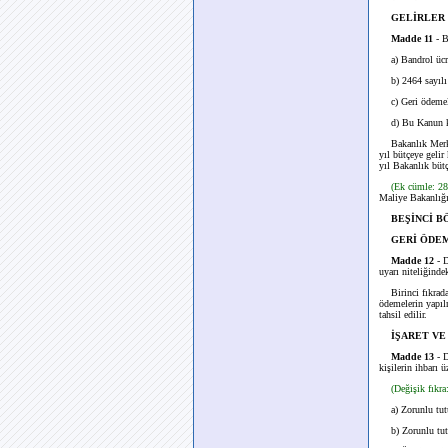
GELİRLER
Madde 11
- B
a) Bandrol ücre
b) 2464 sayılı B
c) Geri ödemel
d) Bu Kanun kaps
Bakanlık Merkez 
yıl bütçeye gelir
yıl Bakanlık bütç
(Ek cümle: 2
Maliye Bakanlığı
BEŞİNCİ B
GERİ ÖDE
Madde 12
- 
uyarı niteliğinde
Birinci fıkrada b
ödemelerin yapıl
tahsil edilir.
İŞARET VE
Madde 13
- 
kişilerin ihbarı 
(Değişik fıkr
a) Zorunlu tutul
b) Zorunlu tutul