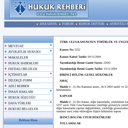
ANA SAYFA
FORUM
KONUK DEFTERİ
AYRINTILI
TÜRK CEZA KANUNUNUN YÜRÜRLÜK VE UYGU
MEVZUAT
Kanun No:
5252
AVUKATLIK HUKUKU
Kanun Kabul Tarihi:
04/11/2004
MAKALELER
Yayımlandığı Resmi Gazete Sayısı:
25642
HUKUK HABERLERİ
Yayımlandığı Resmi Gazete Tarihi:
13/11/2004
FAYDALI BİLGİLER
İÇTİHATLAR
BİRİNCİ BÖLÜM: GENEL HÜKÜMLER
DİLEKÇE-FORM
AMAÇ
ADLİ REHBER
Madde 1 -
(1) Bu Kanunun amacı, 26.9.2004 tarihli ve 523
belirlemektir.
İNSAN HAKLARI
KAPSAM
HUKUK SÖZLÜĞÜ
Madde 2 -
(1) Bu Kanun, diğer kanunlarda, yürürlükten ka
DAVA TÜRLERİ
5237 sayılı Türk Ceza Kanununun yürürlüğe girmesiyle yürür
diğer kanunlarda yapılan değişiklikleri, yürürlüğe girmesinde
HUKUKİ BELGELER
cezaların nasıl infaz edileceğine ilişkin hükümleri kapsar.
İKİNCİ BÖLÜM: UYUM HÜKÜMLERİ
Reklam Alanı
YOLLAMALAR