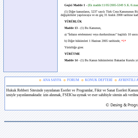
Geçici Madde 1 -
(Ek madde:11/05/2005-5349 S.K./6.ma
(1) Diğer kanunların, 5237 sayılı Türk Ceza Kanununun Biri
değişiklikler yapılıncaya ve en geç 31 Aralık 2008 tarihine ka
YÜRÜRLÜK
Madde 13 -
(1) Bu Kanunun,
a) "İnfazın ertelenmesi veya durdurulması" başlıklı 10 unc
b) Diğer hükümleri
1 Haziran 2005
tarihinde,
*1*
Yürürlüğe girer.
YÜRÜTME
Madde 14 -
(1) Bu Kanun hükümlerini Bakanlar Kurulu yü
ANA SAYFA
FORUM
KONUK DEFTERİ
AYRINTILI
Hukuk Rehberi Sitesinde yayınlanan Eserler ve Programlar, Fikir ve Sanat Eserleri Kanun
izniyle yayınlanmaktadır. izin alınmak, FSEK'na uymak ve eser sahibiyle sitenin adı verilmek 