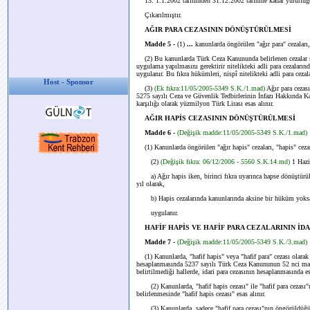
13. 1.1.2002 tarihinden 31.12.2002 tarihine kadar yürürlüğe 
Çıkarılmıştır.
AĞIR PARA CEZASININ DÖNÜŞTÜRÜLMESİ
Madde 5 -
(1)
...
kanunlarda öngörülen "ağır para" cezaları
(2) Bu kanunlarda Türk Ceza Kanununda belirlenen cezalar sis
uygulama yapılmasını gerektirir nitelikteki adli para cezalarınd
uygulanır. Bu fıkra hükümleri, nispî nitelikteki adli para cez
Host - Sponsor
(3)
(Ek fıkra:11/05/2005-5349 S.K./1.mad)
Ağır para cezas
5275 sayılı Ceza ve Güvenlik Tedbirlerinin İnfazı Hakkında K
karşılığı olarak yüzmilyon Türk Lirası esas alınır.
AĞIR HAPİS CEZASININ DÖNÜŞTÜRÜLMESİ
Madde 6 -
(Değişik madde:11/05/2005-5349 S.K./1.mad)
(1) Kanunlarda öngörülen "ağır hapis" cezaları, "hapis" cez
(2)
(Değişik fıkra: 06/12/2006 - 5560 S.K.14.md)
1 Hazi
a) Ağır hapis iken, birinci fıkra uyarınca hapse dönüştürülen
yıl olarak,
b) Hapis cezalarında kanunlarında aksine bir hüküm yoksa alt
uygulanır.
HAFİF HAPİS VE HAFİF PARA CEZALARININ İ
Madde 7 -
(Değişik madde:11/05/2005-5349 S.K./3.mad)
(1) Kanunlarda, "hafif hapis" veya "hafif para" cezası olarak
hesaplanmasında 5237 sayılı Türk Ceza Kanununun 52 nci madde
belirtilmediği hallerde, idari para cezasının hesaplanmasında e
(2) Kanunlarda, "hafif hapis cezası" ile "hafif para cezası"nı
belirlenmesinde "hafif hapis cezası" esas alınır.
(3) Kanunlarda, sadece "hafif para cezası"nın öngörüldüğü ve c