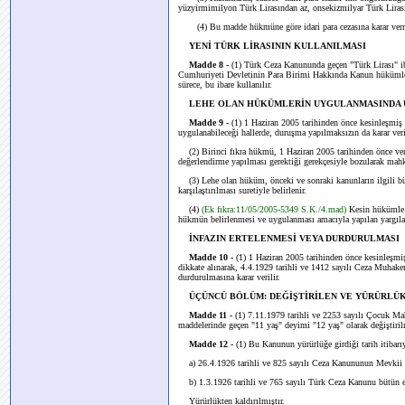
yüzyirmimilyon Türk Lirasından az, onsekizmilyar Türk Liras
(4) Bu madde hükmüne göre idari para cezasına karar verme
YENİ TÜRK LİRASININ KULLANILMASI
Madde 8 -
(1) Türk Ceza Kanununda geçen "Türk Lirası" iba
Cumhuriyeti Devletinin Para Birimi Hakkında Kanun hükümleri
sürece, bu ibare kullanılır.
LEHE OLAN HÜKÜMLERİN UYGULANMASINDA 
Madde 9 -
(1)
1 Haziran 2005
tarihinden önce kesinleşmiş
uygulanabileceği hallerde, duruşma yapılmaksızın da karar veril
(2) Birinci fıkra hükmü,
1 Haziran 2005
tarihinden önce ve
değerlendirme yapılması gerektiği gerekçesiyle bozularak ma
(3) Lehe olan hüküm, önceki ve sonraki kanunların ilgili büt
karşılaştırılması suretiyle belirlenir.
(4)
(Ek fıkra:11/05/2005-5349 S.K./4.mad)
Kesin hükümle s
hükmün belirlenmesi ve uygulanması amacıyla yapılan yargı
İNFAZIN ERTELENMESİ VEYA DURDURULMASI
Madde 10 -
(1)
1 Haziran 2005
tarihinden önce kesinleşm
dikkate alınarak, 4.4.1929 tarihli ve 1412 sayılı Ceza Muhak
durdurulmasına karar verilir.
ÜÇÜNCÜ BÖLÜM: DEĞİŞTİRİLEN VE YÜRÜRLÜ
Madde 11 -
(1) 7.11.1979 tarihli ve 2253 sayılı Çocuk Ma
maddelerinde geçen "11 yaş" deyimi "12 yaş" olarak değiştirilm
Madde 12 -
(1) Bu Kanunun yürürlüğe girdiği tarih itibarıy
a) 26.4.1926 tarihli ve 825 sayılı Ceza Kanununun Mevkii M
b) 1.3.1926 tarihli ve 765 sayılı Türk Ceza Kanunu bütün ek v
Yürürlükten kaldırılmıştır.