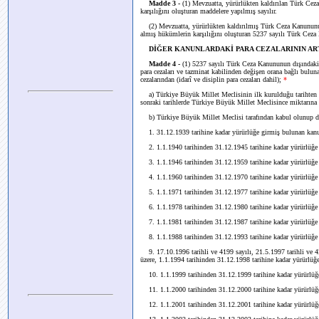
Madde 3 -
(1) Mevzuatta, yürürlükten kaldırılan Türk Ce
karşılığını oluşturan maddelere yapılmış sayılır.
(2) Mevzuatta, yürürlükten kaldırılmış Türk Ceza Kanununun ki
almış hükümlerin karşılığını oluşturan 5237 sayılı Türk Ceza
DİĞER KANUNLARDAKİ PARA CEZALARININ AR
Madde 4 -
(1) 5237 sayılı Türk Ceza Kanununun dışındaki ka
para cezaları ve tazminat kabilinden değişen orana bağlı bulun
cezalarından (idarî ve disiplin para cezaları dahil);
*
a) Türkiye Büyük Millet Meclisinin ilk kurulduğu tarihten
sonraki tarihlerde Türkiye Büyük Millet Meclisince miktarına
b) Türkiye Büyük Millet Meclisi tarafından kabul olunup d
1. 31.12.1939 tarihine kadar yürürlüğe girmiş bulunan kanun
2. 1.1.1940 tarihinden 31.12.1945 tarihine kadar yürürlüğe g
3. 1.1.1946 tarihinden 31.12.1959 tarihine kadar yürürlüğe g
4. 1.1.1960 tarihinden 31.12.1970 tarihine kadar yürürlüğe g
5. 1.1.1971 tarihinden 31.12.1977 tarihine kadar yürürlüğe g
6. 1.1.1978 tarihinden 31.12.1980 tarihine kadar yürürlüğe g
7. 1.1.1981 tarihinden 31.12.1987 tarihine kadar yürürlüğe g
8. 1.1.1988 tarihinden 31.12.1993 tarihine kadar yürürlüğe g
9. 17.10.1996 tarihli ve 4199 sayılı, 21.5.1997 tarihli ve 42
üzere, 1.1.1994 tarihinden 31.12.1998 tarihine kadar yürürlüğe
10. 1.1.1999 tarihinden 31.12.1999 tarihine kadar yürürlüğe 
11. 1.1.2000 tarihinden 31.12.2000 tarihine kadar yürürlüğe 
12. 1.1.2001 tarihinden 31.12.2001 tarihine kadar yürürlüğe 