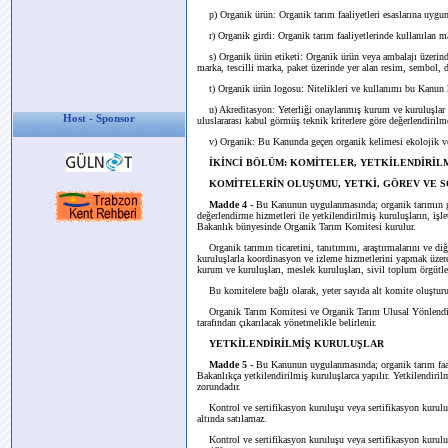
p) Organik ürün: Organik tarım faaliyetleri esaslarına uygun
r) Organik girdi: Organik tarım faaliyetlerinde kullanılan ma
s) Organik ürün etiketi: Organik ürün veya ambalajı üzerinde y
marka, tescilli marka, paket üzerinde yer alan resim, sembol, d
t) Organik ürün logosu: Nitelikleri ve kullanımı bu Kanun ka
u) Akreditasyon: Yeterliği onaylanmış kurum ve kuruluşlar tar
Host - Sponsor
uluslararası kabul görmüş teknik kriterlere göre değerlendirilm
v) Organik: Bu Kanunda geçen organik kelimesi ekolojik ve b
İKİNCİ BÖLÜM: KOMİTELER, YETKİLENDİRİL
KOMİTELERİN OLUŞUMU, YETKİ, GÖREV VE 
Madde 4 -
Bu Kanunun uygulanmasında; organik tarımın ge
değerlendirme hizmetleri ile yetkilendirilmiş kuruluşların, işle
Bakanlık bünyesinde Organik Tarım Komitesi kurulur.
Organik tarımın ticaretini, tanıtımını, araştırmalarını ve diğe
kuruluşlarla koordinasyon ve izleme hizmetlerini yapmak üze
kurum ve kuruluşları, meslek kuruluşları, sivil toplum örgütler
Bu komitelere bağlı olarak, yeter sayıda alt komite oluşturul
Organik Tarım Komitesi ve Organik Tarım Ulusal Yönlendirme
tarafından çıkarılacak yönetmelikle belirlenir.
YETKİLENDİRİLMİŞ KURULUŞLAR
Madde 5 -
Bu Kanunun uygulanmasında; organik tarım faaliy
Bakanlıkça yetkilendirilmiş kuruluşlarca yapılır. Yetkilendirilm
zorundadır.
Kontrol ve sertifikasyon kuruluşu veya sertifikasyon kuruluşu
altında satılamaz.
Kontrol ve sertifikasyon kuruluşu veya sertifikasyon kuruluş