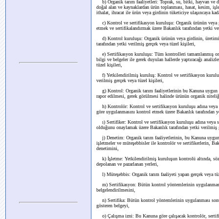
b) Organik tarım faaliyetleri: Toprak, su, bitki, hayvan ve do
doğal alan ve kaynaklardan ürün toplanması, hasat, kesim, işl
ithalat, ihracat ile ürün veya girdinin tüketiciye ulaşıncaya kad
c) Kontrol ve sertifikasyon kuruluşu: Organik ürünün veya gi
etmek ve sertifikalandırmak üzere Bakanlık tarafından yetki ver
d) Kontrol kuruluşu: Organik ürünün veya girdinin, üretimin
tarafından yetki verilmiş gerçek veya tüzel kişileri,
e) Sertifikasyon kuruluşu: Tüm kontrolleri tamamlanmış orga
bilgi ve belgeler ile gerek duyulan hallerde yaptıracağı analiz
tüzel kişileri,
f) Yetkilendirilmiş kuruluş: Kontrol ve sertifikasyon kuruluş
verilmiş gerçek veya tüzel kişileri,
g) Kontrol: Organik tarım faaliyetlerinin bu Kanuna uygun ol
rapor edilmesi, gerek görülmesi halinde ürünün organik niteliği
h) Kontrolör: Kontrol ve sertifikasyon kuruluşu adına veya ko
göre uygulanmasını kontrol etmek üzere Bakanlık tarafından ye
ı) Sertifiker: Kontrol ve sertifikasyon kuruluşu adına veya 
olduğunu onaylamak üzere Bakanlık tarafından yetki verilmiş g
j) Denetim: Organik tarım faaliyetlerinin, bu Kanuna uygun o
işletmeler ve müteşebbisler ile kontrolör ve sertifikerlerin, B
denetimini,
k) İşletme: Yetkilendirilmiş kuruluşun kontrolü altında, söz 
depolanan ve pazarlanan yerleri,
l) Müteşebbis: Organik tarım faaliyeti yapan gerçek veya tüz
m) Sertifikasyon: Bütün kontrol yöntemlerinin uygulanması 
belgelendirilmesini,
n) Sertifika: Bütün kontrol yöntemlerinin uygulanması sonu
gösteren belgeyi,
o) Çalışma izni: Bu Kanuna göre çalışacak kontrolör, sertifike