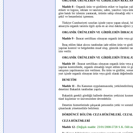
ORGANİK ÜRÜNLERİN VE GİRDİLERİN REKLAM
Madde 8 -
Organik ürün ve girdilerin etiket ve logoları yaln
etiketi ve logosu, reklam ve tanıtımı; sahte, yanıltıcı veya ürün
göre hatalı bir izlenim yaratacak, ürünün sahip olmadığı etki v
şekil ve benzerlerini içeremez.
Türkiye Cumhuriyeti sınırları içinde yayın yapan ulusal, bölge
amacıyla organik tarımla ilgili ayda en az otuz dakika eğitici
ORGANİK ÜRÜNLERİN VE GİRDİLERİN İHRACA
Madde 9 -
İhracat sertifikası olmayan organik ürün veya gir
İhraç edilen fakat alıcısı tarafından iade edilen ürün ve girdil
yapılan kontrol ve belgelerden muaf olup, gümrük idareleri tara
izin verilir.
ORGANİK ÜRÜNLERİN VE GİRDİLERİN İTHALA
Madde 10 -
İhracat sertifikası olmayan organik ürün veya g
yapılan kontrollerde, organik olmadığı tespit edilen ürün ve gi
satışının yapılmasına izin verilmez. Bu ürün ve girdiler, soru
yurt içinde organik olmayan ürün veya girdi olarak değerlendiri
DENETİM
Madde 11 -
Bu Kanunun uygulanmasında; yetkilendirilmiş kur
denetimi Bakanlık tarafından yapılır.
Bakanlık gerekli gördüğü hallerde denetim yetkisini kısmen
tüzel kişilerine ve üniversitelere devredebilir.
Denetim hizmetlerinde çalışacak personelin yetki ve sorumlulu
çıkarılacak yönetmelikle belirlenir.
DÖRDÜNCÜ BÖLÜM: CEZA HÜKÜMLERİ, CEZALA
CEZA HÜKÜMLERİ
Madde 12-
(Değişik madde: 23/01/2008-5728 S.K./560.m