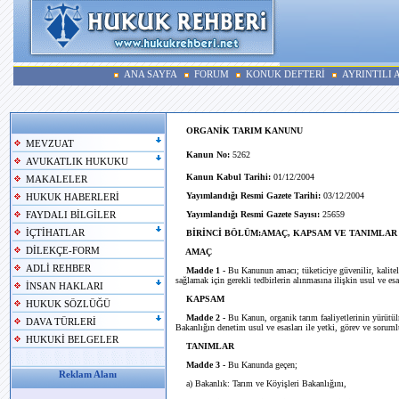
ANA SAYFA
FORUM
KONUK DEFTERİ
AYRINTILI
ORGANİK TARIM KANUNU
MEVZUAT
Kanun No:
5262
AVUKATLIK HUKUKU
Kanun Kabul Tarihi:
01/12/2004
MAKALELER
Yayımlandığı Resmi Gazete Tarihi:
03/12/2004
HUKUK HABERLERİ
Yayımlandığı Resmi Gazete Sayısı:
25659
FAYDALI BİLGİLER
İÇTİHATLAR
BİRİNCİ BÖLÜM:AMAÇ, KAPSAM VE TANIMLAR
DİLEKÇE-FORM
AMAÇ
ADLİ REHBER
Madde 1 -
Bu Kanunun amacı; tüketiciye güvenilir, kaliteli
sağlamak için gerekli tedbirlerin alınmasına ilişkin usul ve esas
İNSAN HAKLARI
KAPSAM
HUKUK SÖZLÜĞÜ
Madde 2 -
Bu Kanun, organik tarım faaliyetlerinin yürütülm
DAVA TÜRLERİ
Bakanlığın denetim usul ve esasları ile yetki, görev ve sorumlu
HUKUKİ BELGELER
TANIMLAR
Madde 3 -
Bu Kanunda geçen;
Reklam Alanı
a) Bakanlık: Tarım ve Köyişleri Bakanlığını,