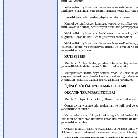
sertifikası veremez.
Yetkilendirilmiş kuruluşlar ile kontrolör ve sertifikerler, Ba
bittiğinde, Bakanlıktan süre uzatımı almadan tekrar faaliyette
Bakanlık tarafından verilen çalışma izni devredilemez.
Kontrol ve sertifikasyon kuruluşu, kontrol ve sertifikasyon 
sertifikasyon biriminde, sertifikasyon biriminde görev yapanl
Yetkilendirilmiş kuruluşlar, bu Kanuna uygun olarak çıkarıl
belgelerini Bakanlık yetkililerine göstermek zorundadırlar.
Yetkilendirilmiş kuruluşlar ile kontrolör ve sertifikerlerin; çal
kullanımı, kontrol ve sertifikasyon sistemi ile kontrolör ve ser
yönetmeliklerle belirlenir.
MÜTEŞEBBİS
Madde 6 -
Müteşebbisler, yetkilendirilmiş kuruluş kontro
yönetmelik hükümlerine aykırı faaliyette bulunamazlar.
Müteşebbisler, kontrol veya denetim amacı ile Bakanlık yetkili
giriş izni vermek ve muhasebe kayıtları ile diğer ilgili doküma
ve belgeleri, Bakanlık dışında üçüncü şahıslara veremezler.
ÜÇÜNCÜ BÖLÜM: UYGULAMA ESASLARI
ORGANİK TARIM FAALİYETLERİ
Madde 7 -
Organik tarım faaliyetlerine ilişkin usul ve esasl
Orman sayılan yerlerde ürün toplanması ile ilgili usul ve esa
yönetmelikle belirlenir.
Hammaddesi tarımsal kaynaklı olan organik ürünlerden elde ed
üretilmesi ve tüketiciye ulaşıncaya kadar olan aşamalar ile ilg
yönetmelikle belirlenir.
Organik ürünlerin satışı ve pazarlaması, 24.6.1995 tarihli v
Hakkında Kanun Hükmünde Kararname hükümlerine tâbi değil