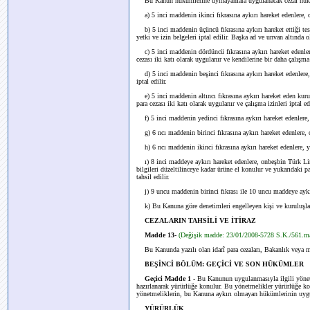
Bu Kanun hükümlerine uymayanlara uygulanacak cezaî hüküm
a) 5 inci maddenin ikinci fıkrasına aykırı hareket edenlere, on
b) 5 inci maddenin üçüncü fıkrasına aykırı hareket ettiği tespit 
yetki ve izin belgeleri iptal edilir. Başka ad ve unvan altında
c) 5 inci maddenin dördüncü fıkrasına aykırı hareket edenlere, 
cezası iki katı olarak uygulanır ve kendilerine bir daha çalışma
d) 5 inci maddenin beşinci fıkrasına aykırı hareket edenlere, yi
iptal edilir.
e) 5 inci maddenin altıncı fıkrasına aykırı hareket eden kuruluş
para cezası iki katı olarak uygulanır ve çalışma izinleri iptal edi
f) 5 inci maddenin yedinci fıkrasına aykırı hareket edenlere, y
g) 6 ncı maddenin birinci fıkrasına aykırı hareket edenlere, on
h) 6 ncı maddenin ikinci fıkrasına aykırı hareket edenlere, yir
ı) 8 inci maddeye aykırı hareket edenlere, onbeşbin Türk Lirası
bilgileri düzeltilinceye kadar ürüne el konulur ve yukarıdaki p
tahsil edilir.
j) 9 uncu maddenin birinci fıkrası ile 10 uncu maddeye aykırı 
k) Bu Kanuna göre denetimleri engelleyen kişi ve kuruluşlara,
CEZALARIN TAHSİLİ VE İTİRAZ
Madde 13-
(Değişik madde: 23/01/2008-5728 S.K./561.m
Bu Kanunda yazılı olan idarî para cezaları, Bakanlık veya ma
BEŞİNCİ BÖLÜM: GEÇİCİ VE SON HÜKÜMLER
Geçici Madde 1 -
Bu Kanunun uygulanmasıyla ilgili yönetme
hazırlanarak yürürlüğe konulur. Bu yönetmelikler yürürlüğe k
yönetmeliklerin, bu Kanuna aykırı olmayan hükümlerinin uy
YÜRÜRLÜK