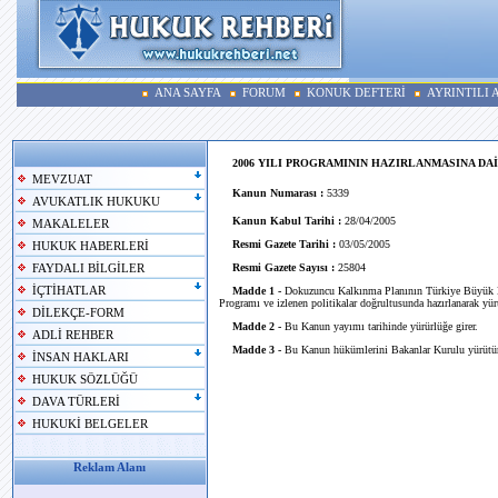
ANA SAYFA
FORUM
KONUK DEFTERİ
AYRINTILI
2006 YILI PROGRAMININ HAZIRLANMASINA DA
MEVZUAT
Kanun Numarası :
5339
AVUKATLIK HUKUKU
Kanun Kabul Tarihi :
28/04/2005
MAKALELER
Resmi Gazete Tarihi :
03/05/2005
HUKUK HABERLERİ
Resmi Gazete Sayısı :
25804
FAYDALI BİLGİLER
İÇTİHATLAR
Madde 1 -
Dokuzuncu Kalkınma Planının Türkiye Büyük Mi
Programı ve izlenen politikalar doğrultusunda hazırlanarak yü
DİLEKÇE-FORM
Madde 2 -
Bu Kanun yayımı tarihinde yürürlüğe girer.
ADLİ REHBER
Madde 3 -
Bu Kanun hükümlerini Bakanlar Kurulu yürütür
İNSAN HAKLARI
HUKUK SÖZLÜĞÜ
DAVA TÜRLERİ
HUKUKİ BELGELER
Reklam Alanı