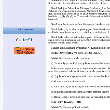
Madde 5 -
Kurul; Bakanlık ve Müsteşarlıktan ikişer, Türkiy
Şirketten birer üye olmak üzere toplam yedi üyeden oluşur.
Kurul üyeliğine Bakanlık ve Müsteşarlıkça kamu görevlileri 
Bakanlık temsilcisinin tarım alanında, Müsteşarlık temsilcisin
ilgili bulundukları alanda en az on yıllık mesleki deneyime 
bendinin (1), (4), (5), (6) ve (7) numaralı alt bentlerinde belir
başkanıdır.
Kurul en az beş üyenin katılımı ile toplanır, kararlarını çoğu
Host - Sponsor
Kurul üyeleri, üç yıl süre ile görev yapar. Görev süresi sona 
ayrıldıkları veya kurumlarınca geri çekildikleri takdirde üyelik
Kurul üyelerinden, uhdesinde kamu görevi bulunanlara bir ay 
kamu görevi bulunmayanlar için ise (3000) gösterge rakamının
miktarda toplantı ücreti ödenir.
Kurulca alınan kararların uygulaması ve Kurula ilişkin sekreta
KURULUN GÖREV VE SORUMLULUKLARI
Madde 6 -
Kurulun görevleri şunlardır:
a) Havuzun işleyişine ilişkin uygulama esaslarını belirleme
b) Bu Kanun kapsamında tarım sigortaları için verilecek, De
prim desteği oranını belirlemek üzere çalışmalar yapmak ve 
c) Uygulamada karşılaşılan sorunları tespit etmek, bunları
d) Hizmet alınmasına karar vermek.
e) Hasar tespit işlemlerine ilişkin esas ve usûlleri belirleme
f) Bu Kanun kapsamında tarım sigortaları alanında faaliyet g
g) Havuz işleticisi şirketle çalışma usûl ve esaslarını belir
HAVUZUN KAYNAKLARI
Madde 7 -
Havuzun gelirleri şunlardır: