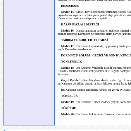
REASÜRANS
Madde 15 -
Şirket, Havuz tarafından üstlenmiş olunan riskle
piyasalardan sigortacılık tekniğinin gerektirdiği şekilde ve y
Havuz adına reasürans anlaşmaları yapabilir.
HASAR FAZLASI DESTEĞİ
Madde 16 -
Havuz tarafından üstlenilen risklerin transfer
halinde Bakanlar Kurulunca belirlenecek kısım Devlet tarafında
YARDIM VE BORÇ ERTELEMESİ
Madde 17 -
Bu Kanun kapsamında, uygulama yılında yer alan
sayılı Kanundan yararlanamaz.
DÖRDÜNCÜ BÖLÜM : GEÇİCİ VE SON HÜKÜML
YÖNETMELİK
Madde 18 -
Bu Kanunun yürürlüğe girdiği tarihten itibaren
Bakanlık tarafından çıkarılacak yönetmelikle, sigorta sözleşmel
düzenlenir.
Geçici Madde 1 -
Kurulda görev alacak üyeler, ilgili kurum
bu Kanunun yürürlüğe girdiği tarihten itibaren en geç üç ay içi
Bu Kanunun yayımı tarihinden itibaren en geç üç ay içinde Ş
YÜRÜRLÜK
Madde 19 -
Bu Kanunun 4 üncü maddesi yayımı tarihinden ü
YÜRÜTME
Madde 20 -
Bu Kanun hükümlerini Bakanlar Kurulu yürüt