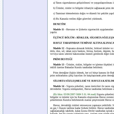
a) Tarım sigortalarının geliştirilmesi ve yaygınlaştırılması iç
b) Ürünler, riskler ve bölgeler itibariyle sağlanacak prim de
c) Tazminat ödemelerinin doğru ve düzenli bir şekilde yapı
d) Bu Kanunla verilen diğer görevleri yürütmek.
DENETİM
Madde 11 -
Havuzun ve Şirketin sigortacılık uygulamaları 
yapılır.
ÜÇÜNCÜ BÖLÜM : RİSKLER, SİGORTA SÖZLEŞ
HAVUZ TARAFINDAN TEMİNAT ALTINA ALINAC
Madde 12 -
Kapsama alınacak bitkiler, bitkisel ürünler ve se
dolu, don, sel, taban suyu baskını, fırtına, hortum, deprem, hey
ve/veya tarım sektörü bakımından önemli görülecek diğer riskle
PRİM DESTEĞİ
Madde 13 -
Ürünler, riskler, bölgeler ve işletme ölçekleri 
teklifi üzerine Bakanlar Kurulu tarafından belirlenir.
Prim desteğine ilişkin ödenek, her yıl bütçe kanunu ile Bakanl
prim miktarlarını çiftçi kayıtları ile karşılaştırarak prim dest
SİGORTA SÖZLEŞMELERİ VE HAVUZA KATILIM
Madde 14 -
Sigorta şirketleri, tarım üreticileri ile tarım 
devrederler. Sigorta sözleşmeleri, Havuz tarafından belirlenen s
(Ek fıkra: 03/06/2007-5684 S.K./44.mad)
Sigorta şirketler
bölgeler ve ürünler için bu Kanunla oluşturulan Havuz sistem
şirketlerinin Kurulca belirlenecek esaslar çerçevesinde Havuz si
Havuz, devraldığı riskleri retrosesyon yapmaya yetkilidir. Sigo
en geç 1 Kasım tarihine kadar Şirkete bildirir. Havuz tarafınd
sağlanamadığı takdirde, kalan kısma Devlet tarafından iştirak 
halinde, her bir sigorta şirketinin payı, toplam oran yüzde yüze