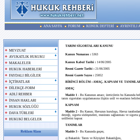
ANA SAYFA
FORUM
KONUK DEFTERİ
AYRINTILI
TARIM SİGORTALARI KANUNU
MEVZUAT
Kanun Numarası :
5363
AVUKATLIK HUKUKU
Kanun Kabul Tarihi :
14/06/2005
MAKALELER
Resmi Gazete Tarihi :
21/06/2005
HUKUK HABERLERİ
Resmi Gazete Sayısı :
25852
FAYDALI BİLGİLER
İÇTİHATLAR
BİRİNCİ BÖLÜM : AMAÇ, KAPSAM VE TANIMLA
DİLEKÇE-FORM
AMAÇ
ADLİ REHBER
Madde 1 -
Bu Kanunun amacı; üreticilerin bu Kanunda belir
tarım sigortaları uygulamasına ilişkin usûl ve esasların belirle
İNSAN HAKLARI
KAPSAM
HUKUK SÖZLÜĞÜ
Madde 2 -
Bu Kanun; Havuzun kuruluşu, Havuz tarafından tem
DAVA TÜRLERİ
desteği, sigorta sözleşmeleri, reasürans sağlanması ve sigorta ş
usûllerini kapsar.
HUKUKİ BELGELER
TANIMLAR
Reklam Alanı
Madde 3 -
Bu Kanunda geçen;
a) Bakanlık: Tarım ve Köyişleri Bakanlığını,