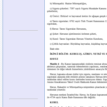
b) Müsteşarlık: Hazine Müsteşarlığını,
c) Sigorta şirketleri: 7397 sayılı Sigorta Murakabe Kanunu çe
şirketlerini,
d) Üretici: Bitkisel ve hayvansal üretim ile uğraşan gerçek ve
e) Tarım sigortaları: 6762 sayılı Türk Ticaret Kanununun 131
sigortaları,
f) Havuz: Tarım Sigortaları Havuzunu,
g) Şirket: Havuzun işletilmesini üstlenen şirketi,
h) Kurul: Tarım Sigortaları Havuzu Yönetim Kurulunu,
ı) Çiftlik hayvanları: Büyükbaş hayvanlar, küçükbaş hayvanla
İfade eder.
İKİNCİ BÖLÜM : KURULUŞ, GÖREV, YETKİ V
HAVUZ
Madde 4 -
Bu Kanun kapsamındaki risklerin teminat altına a
aktüerya çalışmaları, tazminat ödemelerinin yapılması, reasüran
izlenmesi ile diğer teknik hizmetlerin yürütülmesi amacıyla 
Havuz; kapsama alınan riskler için sigorta, reasürans ve retr
sigortaları alanında elde ettikleri primin tamamını Havuza dev
tarafından tahsil edilen kısmı üzerinden komisyon ödenir. Sig
Amme Alacaklarının Tahsil Usulü Hakkında Kanun hükümlerine 
Havuz, Bakanlık ve Müsteşarlıkça müştereken çıkarılacak yöne
tarafından yönetilir.
Havuzun merkezi İstanbul'dur. Havuz, bu Kanun kapsamında
ile 4734 sayılı Kamu İhale Kanununa tâbi değildir.
KURUL