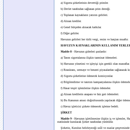
a) Sigorta şirketlerinin devrettiği primler.
b) Devlet tarafından sağlanan prim desteği.
c) Toplanan kaynakların yatırım gelirleri.
d) Alınan krediler.
e) Genel bütçeden alınacak katkılar.
f) Diğer gelirler.
Havuzun gelirleri her türlü vergi, resim ve harçtan muaftır.
HAVUZUN KAYNAKLARININ KULLANIM YERLE
Madde 8 -
Havuzun giderleri şunlardır:
a) Tarım sigortalarına ilişkin tazminat ödemeleri.
b) Havuzun yönetimi ve işleyişi için gerekli olan masraflar.
c) Reasürans, sermaye ve benzeri piyasalardan sağlanacak ko
d) Sigorta şirketlerine ödenecek komisyonlar.
e) Bilgilendirme ve tanıtım kampanyalarına ilişkin ödemele
f) Hasar tespit işlemlerine ilişkin ödemeler.
g) Alınan kredilerin anapara ve faiz geri ödemeleri.
h) Bu Kanunun amacı doğrultusunda yapılacak diğer ödemel
ı) Havuz işleticisi şirkete ödenecek işletme bedeli.
ŞİRKET
Madde 9 -
Havuzun işletilmesine ilişkin iş ve işlemler, Hav
statüsünde kurulacak Şirket tarafından yürütülür.
Şirketin, Kurulun belirleyeceği usûl ve esaslar çerçevesinde 