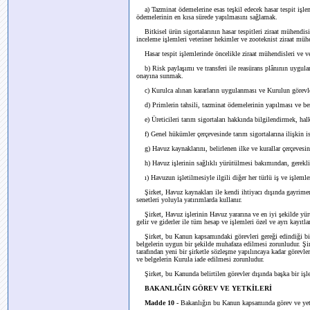
a) Tazminat ödemelerine esas teşkil edecek hasar tespit işlem
ödemelerinin en kısa sürede yapılmasını sağlamak.
Bitkisel ürün sigortalarının hasar tespitleri ziraat mühendisi, z
inceleme işlemleri veteriner hekimler ve zooteknist ziraat mühend
Hasar tespit işlemlerinde öncelikle ziraat mühendisleri ve vet
b) Risk paylaşımı ve transferi ile reasürans plânının uygula
onayına sunmak.
c) Kurulca alınan kararların uygulanması ve Kurulun görevler
d) Primlerin tahsili, tazminat ödemelerinin yapılması ve ben
e) Üreticileri tarım sigortaları hakkında bilgilendirmek, hal
f) Genel hükümler çerçevesinde tarım sigortalarına ilişkin i
g) Havuz kaynaklarını, belirlenen ilke ve kurallar çerçevesi
h) Havuz işlerinin sağlıklı yürütülmesi bakımından, gerek
ı) Havuzun işletilmesiyle ilgili diğer her türlü iş ve işleml
Şirket, Havuz kaynakları ile kendi ihtiyacı dışında gayrime
senetleri yoluyla yatırımlarda kullanır.
Şirket, Havuz işlerinin Havuz yararına ve en iyi şekilde yür
gelir ve giderler ile tüm hesap ve işlemleri özel ve ayrı kayıtla
Şirket, bu Kanun kapsamındaki görevleri gereği edindiği bilg
belgelerin uygun bir şekilde muhafaza edilmesi zorunludur. Şirk
tarafından yeni bir şirketle sözleşme yapılıncaya kadar göre
ve belgelerin Kurula iade edilmesi zorunludur.
Şirket, bu Kanunda belirtilen görevler dışında başka bir işl
BAKANLIĞIN GÖREV VE YETKİLERİ
Madde 10 -
Bakanlığın bu Kanun kapsamında görev ve yetki