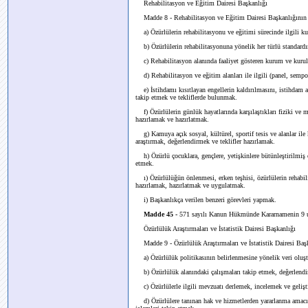
Rehabilitasyon ve Eğitim Dairesi Başkanlığı
Madde 8 - Rehabilitasyon ve Eğitim Dairesi Başkanlığının g
a) Özürlülerin rehabilitasyonu ve eğitimi sürecinde ilgili ku
b) Özürlülerin rehabilitasyonuna yönelik her türlü standardı
c) Rehabilitasyon alanında faaliyet gösteren kurum ve kuruluş
d) Rehabilitasyon ve eğitim alanları ile ilgili (panel, semp
e) İstihdamı kısıtlayan engellerin kaldırılmasını, istihdam al
takip etmek ve tekliflerde bulunmak.
f) Özürlülerin günlük hayatlarında karşılaştıkları fiziki ve mi
hazırlamak ve hazırlatmak.
g) Kamuya açık sosyal, kültürel, sportif tesis ve alanlar ile k
araştırmak, değerlendirmek ve teklifler hazırlamak.
h) Özürlü çocuklara, gençlere, yetişkinlere bütünleştirilmiş
etmek.
ı) Özürlülüğün önlenmesi, erken teşhisi, özürlülerin rehabilita
hazırlamak, hazırlatmak ve uygulatmak.
i) Başkanlıkça verilen benzeri görevleri yapmak.
Madde 45 -
571 sayılı Kanun Hükmünde Kararnamenin 9 uncu
Özürlülük Araştırmaları ve İstatistik Dairesi Başkanlığı
Madde 9 -
Özürlülük Araştırmaları ve İstatistik Dairesi Baş
a) Özürlülük politikasının belirlenmesine yönelik veri oluş
b) Özürlülük alanındaki çalışmaları takip etmek, değerlend
c) Özürlülerle ilgili mevzuatı derlemek, incelemek ve gelişt
d) Özürlülere tanınan hak ve hizmetlerden yararlanma amacıyl