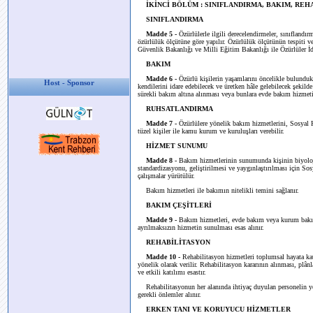
İKİNCİ BÖLÜM : SINIFLANDIRMA, BAKIM, REH
SINIFLANDIRMA
Madde 5 -
Özürlülerle ilgili derecelendirmeler, sınıflandır
özürlülük ölçütüne göre yapılır. Özürlülük ölçütünün tespiti 
Güvenlik Bakanlığı ve Milli Eğitim Bakanlığı ile Özürlüler İda
BAKIM
Madde 6 -
Özürlü kişilerin yaşamlarını öncelikle bulundu
Host - Sponsor
kendilerini idare edebilecek ve üretken hâle gelebilecek şekild
sürekli bakım altına alınması veya bunlara evde bakım hizmeti
RUHSATLANDIRMA
Madde 7 -
Özürlülere yönelik bakım hizmetlerini, Sosya
tüzel kişiler ile kamu kurum ve kuruluşları verebilir.
HİZMET SUNUMU
Madde 8 -
Bakım hizmetlerinin sunumunda kişinin biyolojik
standardizasyonu, geliştirilmesi ve yaygınlaştırılması içi
çalışmalar yürütülür.
Bakım hizmetleri ile bakımın nitelikli temini sağlanır.
BAKIM ÇEŞİTLERİ
Madde 9 -
Bakım hizmetleri, evde bakım veya kurum bakımı
ayrılmaksızın hizmetin sunulması esas alınır.
REHABİLİTASYON
Madde 10 -
Rehabilitasyon hizmetleri toplumsal hayata kat
yönelik olarak verilir. Rehabilitasyon kararının alınması, plân
ve etkili katılımı esastır.
Rehabilitasyonun her alanında ihtiyaç duyulan personelin yeti
gerekli önlemler alınır.
ERKEN TANI VE KORUYUCU HİZMETLER