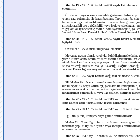
Madde 19 -
23.6.1965 tarihli ve 634 sayılı Kat Mülkiyeti
eklenmiştir.
Özürlülerin yaşamı için zorunluluk göstermesi hâlinde, proje 
ve arsa payı çoğunluğu ile karara bağlanır. Toplantının bu sür
durumunda; ilgili kat malikinin talebi üzerine bina güvenliğin
alınacak tasdikli proje değişikliği veya krokiye göre inşaat, ona
en geç altı ay içinde sonuçlandırır. Komisyonun teşkili, çalışm
Bayındırlık ve İskan Bakanlığı ile Özürlüler İdaresi Başkanlığı
Madde 20 -
14.7.1965 tarihli ve 657 sayılı Devlet Memurl
değiştirilmiştir.
Özürlülerin Devlet memurluğuna alınmaları:
Mevzuata uygun olmak kaydıyla; özürlülerin mesleklerine uyg
gerecin kurumlarınca temin edilmesi esastır. Özürlülerin Devlet 
infazda hangi yardımcı araç ve gereçlerin kurumlarınca temin e
istisna edileceği hususları Maliye Bakanlığı, Sağlık Bakanlığ
Personel Başkanlığınca müştereken hazırlanacak yönetmelikle 
Madde 21 -
657 sayılı Kanuna aşağıdaki ek madde eklenmi
EK Madde 39 - Devlet memurlarının, hayatını başkasının ya
kurulu raporu ile tespit edilen eşi, çocukları ile kardeşlerini
ve öğretim yapacaklarının özel eğitim değerlendirme kurulu tar
kuruluşlarının bulunduğu il veya ilçe sınırları dahilinde kur
Madde 22 -
29.7.1970 tarihli ve 1319 sayılı Emlak Vergisi
sonra gelmek üzere "özürlülerin," ibaresi eklenmiştir.
Madde 23 -
18.1.1972 tarihli ve 1512 sayılı Noterlik Kanu
İlgilinin işitme, konuşma veya görme özürlü olması:
Madde 73 -
Noter, ilgilinin işitme, konuşma veya görme öz
huzurunda yapılır. İlgilinin işitme veya konuşma özürlü olma
tercüman bulundurulur.
Madde 24 -
1512 sayılı Kanunun 75 inci maddesinin ikinci f