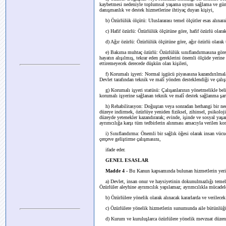
kaybetmesi nedeniyle toplumsal yaşama uyum sağlama ve günlü
danışmanlık ve destek hizmetlerine ihtiyaç duyan kişiyi,
b) Özürlülük ölçütü: Uluslararası temel ölçütler esas alınarak
c) Hafif özürlü: Özürlülük ölçütüne göre, hafif özürlü olarak
d) Ağır özürlü: Özürlülük ölçütüne göre, ağır özürlü olarak 
e) Bakıma muhtaç özürlü: Özürlülük sınıflandırmasına göre re
hayatın alışılmış, tekrar eden gereklerini önemli ölçüde yer
ettiremeyecek derecede düşkün olan kişileri,
f) Korumalı işyeri: Normal işgücü piyasasına kazandırılmalar
Devlet tarafından teknik ve malî yönden desteklendiği ve çalış
g) Korumalı işyeri statüsü: Çalışanlarının yönetmelikle belir
korumalı işyerine sağlanan teknik ve malî destek sağlanma şart
h) Rehabilitasyon: Doğuştan veya sonradan herhangi bir nede
düzeye indirmek, özürlüye yeniden fiziksel, zihinsel, psikoloji
düzeyde yetenekler kazandırarak; evinde, işinde ve sosyal yaş
ayrımcılığa karşı tüm tedbirlerin alınması amacıyla verilen ko
i) Sınıflandırma: Önemli bir sağlık öğesi olarak insan vücud
çerçeve geliştirme çalışmasını,
ifade eder.
GENEL ESASLAR
Madde 4 -
Bu Kanun kapsamında bulunan hizmetlerin yerine
a) Devlet, insan onur ve haysiyetinin dokunulmazlığı temelinde
Özürlüler aleyhine ayrımcılık yapılamaz; ayrımcılıkla mücadele 
b) Özürlülere yönelik olarak alınacak kararlarda ve verilecek h
c) Özürlülere yönelik hizmetlerin sunumunda aile bütünlüğü
d) Kurum ve kuruluşlarca özürlülere yönelik mevzuat düzenle