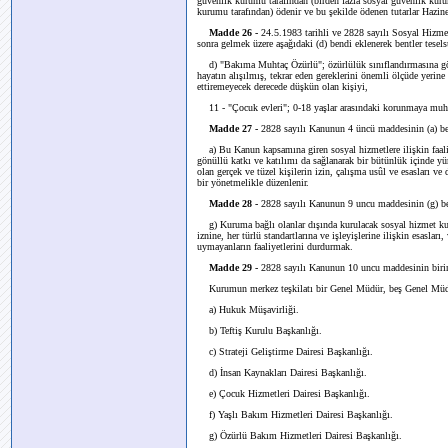
güvenlik kurumu tarafından (birden fazla sosyal güvenlik kurum
kurumu tarafından) ödenir ve bu şekilde ödenen tutarlar Hazined
Madde 26 -
24.5.1983 tarihli ve 2828 sayılı Sosyal Hiz
sonra gelmek üzere aşağıdaki (d) bendi eklenerek bentler tesels
d) "Bakıma Muhtaç Özürlü"; özürlülük sınıflandırmasına göre 
hayatın alışılmış, tekrar eden gereklerini önemli ölçüde yer
ettiremeyecek derecede düşkün olan kişiyi,
11 - "Çocuk evleri"; 0-18 yaşlar arasındaki korunmaya muhta
Madde 27 -
2828 sayılı Kanunun 4 üncü maddesinin (a) bend
a) Bu Kanun kapsamına giren sosyal hizmetlere ilişkin faaliy
gönüllü katkı ve katılımı da sağlanarak bir bütünlük içinde y
olan gerçek ve tüzel kişilerin izin, çalışma usûl ve esasları 
bir yönetmelikle düzenlenir.
Madde 28 -
2828 sayılı Kanunun 9 uncu maddesinin (g) ben
g) Kuruma bağlı olanlar dışında kurulacak sosyal hizmet kurul
iznine, her türlü standartlarına ve işleyişlerine ilişkin esaslar
uymayanların faaliyetlerini durdurmak.
Madde 29 -
2828 sayılı Kanunun 10 uncu maddesinin birinci
Kurumun merkez teşkilatı bir Genel Müdür, beş Genel Müdür 
a) Hukuk Müşavirliği.
b) Teftiş Kurulu Başkanlığı.
c) Strateji Geliştirme Dairesi Başkanlığı.
d) İnsan Kaynakları Dairesi Başkanlığı.
e) Çocuk Hizmetleri Dairesi Başkanlığı.
f) Yaşlı Bakım Hizmetleri Dairesi Başkanlığı.
g) Özürlü Bakım Hizmetleri Dairesi Başkanlığı.