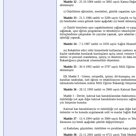
Madde 32 -
25.10.1984 tarihli ve 3065 sayılı Katma Değer
eklenmiştir.
s) Özürlülerin eğitimleri, meslekleri, günlük yaşamları için öz
Madde 33 -
21.5.1986 tarihli ve 3289 sayılı Gençlik ve
(n) bendinden sonra gelmek üzere aşağıdaki (o) bendi eklenmiş v
o) Özürlü bireylerin spor yapabilmelerini sağlamak ve yaygın
sağlamak, spor eğitim programları ve destekleyici teknolojiler
bilinçlendirme çalışmaları ile yayınlar yapmak, spor adamları 
işbirliği yapmak,
Madde 34 -
7.5.1987 tarihli ve 3359 sayılı Sağlık Hizme
m) Rehabilite edici tıbbi hizmetlerde kullanılan yardımcı ara
kişiler tarafından kurulacak kuruluşların açılış iznini vermeye
üretim ve personel standardına, işleyiş ve denetimi ile daha ö
Bakanlığınca çıkarılacak yönetmelikle düzenlenir.
Madde 35 -
30.4.1992 tarihli ve 3797 sayılı Milli Eğiti
eklenmiştir.
EK Madde 3 -
Görme, ortopedik, işitme, dil-konuşma, ses 
kurulları tarafından, özel eğitim ve rehabilitasyon merkezleri
talimatında belirlenen miktaı Milli Eğitim Bakanlığı bütçesin
Madde 36 -
28.12.1993 tarihli ve 3960 sayılı Kalıtsal Has
Madde 1 -
Devlet, kalıtsal kan hastalıklarından thalessemia
özürlülüğe yol açan diğer kalıtsal hastalıklarla koruyucu sağ
yılı bütçesine konulur.
Kalıtsal kan hastalıklarıyla ve özürlülüğe yol açan diğer kalı
önlemler ve bu konuda uygulanacak usûl ve esaslar Sağlık Baka
Madde 37 -
13.4.1994 tarihli ve 3984 sayılı Radyo ve Te
fıkrasının (u) bendi aşağıdaki şekilde değiştirilmiştir.
u) Kadınlara, güçsüzlere, özürlülere ve çocuklara karşı şidde
Madde 38 -
22.11.2001 tarihli ve 4721 sayılı Türk Medenî