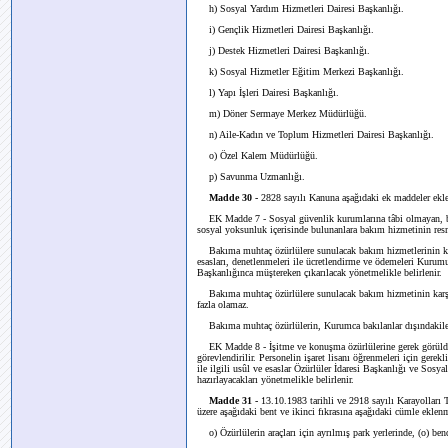
h) Sosyal Yardım Hizmetleri Dairesi Başkanlığı.
i) Gençlik Hizmetleri Dairesi Başkanlığı.
j) Destek Hizmetleri Dairesi Başkanlığı.
k) Sosyal Hizmetler Eğitim Merkezi Başkanlığı.
l) Yapı İşleri Dairesi Başkanlığı.
m) Döner Sermaye Merkez Müdürlüğü.
n) Aile-Kadın ve Toplum Hizmetleri Dairesi Başkanlığı.
o) Özel Kalem Müdürlüğü.
p) Savunma Uzmanlığı.
Madde 30 -
2828 sayılı Kanuna aşağıdaki ek maddeler ekle
EK Madde 7 - Sosyal güvenlik kurumlarına tâbi olmayan, bak
sosyal yoksunluk içerisinde bulunanlara bakım hizmetinin res
Bakıma muhtaç özürlülere sunulacak bakım hizmetlerinin kapsa
esasları, denetlenmeleri ile ücretlendirme ve ödemeleri Kurum
Başkanlığınca müştereken çıkarılacak yönetmelikle belirlenir.
Bakıma muhtaç özürlülere sunulacak bakım hizmetinin karşılığı 
fazla olamaz.
Bakıma muhtaç özürlülerin, Kurumca bakılanlar dışındakiler
EK Madde 8 - İşitme ve konuşma özürlülerine gerek görüldüğü 
görevlendirilir. Personelin işaret lisanı öğrenmeleri için gerek
ile ilgili usûl ve esaslar Özürlüler İdaresi Başkanlığı ve 
hazırlayacakları yönetmelikle belirlenir.
Madde 31 -
13.10.1983 tarihli ve 2918 sayılı Karayolları
üzere aşağıdaki bent ve ikinci fıkrasına aşağıdaki cümle eklenm
o) Özürlülerin araçları için ayrılmış park yerlerinde, (o) bendin