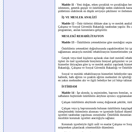
Madde 11 -
Yeni doğan, erken çocukluk ve çocukluğun her d
izlenmesi, genetik geçişli ve özürlülüğe neden olabilecek hast
şiddetinin olabilecek en düşük seviyeye çekilmesi ve ilerlemes
İŞ VE MESLEK ANALİZİ
Madde 12 -
Özür türlerini dikkate alan iş ve meslek anali
Çalışma ve Sosyal Güvenlik Bakanlığı tarafından yapılır. Bu a
programları, anılan kurumlarca geliştirilir.
MESLEKÎ REHABİLİTASYON
Madde 13 -
Özürlülerin yeteneklerine göre mesleğini seçm
Özürlülerin yetenekleri doğrultusunda yapabilecekleri bir işt
sağlanması amacıyla meslekî rehabilitasyon hizmetlerinden yar
Gerçek veya tüzel kişilerce açılacak olan özel meslekî rehabil
tipleri ile özel işyerlerinde bireylerin bireysel gelişimleri ve y
hizmetler ihtiyaçlara göre iş ve meslek analizi yapılarak hizmet
Bakanlığı, Çalışma ve Sosyal Güvenlik Bakanlığı ve Özürlüler 
Sosyal ve mesleki rehabilitasyon hizmetleri belediyeler taraf
hallerde, halk eğitim ve çıraklık eğitim merkezleri ile işbirli
en yakın merkezden alır ve ilgili belediye her yıl bütçe talima
İSTİHDAM
Madde 14 -
İşe alımda; iş seçiminden, başvuru formları, se
safhaların hiçbirinde özürlülerin aleyhine ayrımcı uygulamala
Çalışan özürlülerin aleyhinde sonuç doğuracak şekilde, özrüy
Çalışan veya iş başvurusunda bulunan özürlülerin karşılaşabi
süreçlerindeki önlemlerin alınması ve işyerinde fiziksel düze
işyerleri tarafından yapılması zorunludur. Özürlülük durumları
öncelikle korumalı işyerleri aracılığıyla sağlanır.
Korumalı işyerleriyle ilgili usûl ve esaslar Çalışma ve Sosy
müştereken çıkarılacak yönetmelikle düzenlenir.