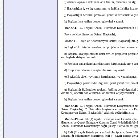
ı)Yabancı kaynaklı dokümanların temini, tercümesi ve ilgili 
i) Başkanlığın iç ve dış tanıtımını ve halkla ilişkiler hizme
j) Başkanlığın her türlü protokol işlerini düzenlemek ve yü
k) Başkanlıkça verilen benzeri görevleri yapmak.
Madde 47 -
571 sayılı Kanun Hükmünde Kararnamenin 11 inc
Proje ve Koordinasyon Dairesi Başkanlığı
Madde 11 - Proje ve Koordinasyon Dairesi Başkanlığının gör
a) Başkanlık birimlerince önerilen projelerin hazırlanması v
b) Başkanlıkça yapılmasına karar verilen projelerin gerçekleş
kuruluşlarla iletişim kurmak.
c) Projenin tamamlanmasından sonra hazırlanacak proje sonuç 
d) Proje veri tabanının oluşturulmasını sağlamak.
e) Başkanlık süreli yayınının hazırlanması ve yayınlanması i
f) Başkanlıkça görevlendirildiğinde, genel yahut özel protokol
g) Başkanlığı ilgilendiren toplantı, brifing ve görüşmeleri 
yürütmek, önemli not ve tutanakları tutmak ve yayımlamak.
h) Başkanlıkça verilen benzeri görevleri yapmak.
Madde 48 -
571 sayılı Kanun Hükmünde Kararnamenin eki 
Dairesi Başkanlığı, 2. Özürlülük Araştırmaları ve İstatistik Dai
Koordinasyon Dairesi Başkanlığı" şeklinde değiştirilmiştir.
Madde 49 -
a) Ekli (1) sayılı listede yer alan kadrolar ip
Hizmetler ve Çocuk Esirgeme Kurumu Genel Müdürlüğü bölümünde
Kanun Hükmünde Kararnameye bağlı (I) sayılı cetvelin adı ge
b) Ekli (3) sayılı listede yer alan kadrolar iptal edilerek 19
Başkanlığı bölümünden çıkarılmış, ekli (4) sayılı listede yer