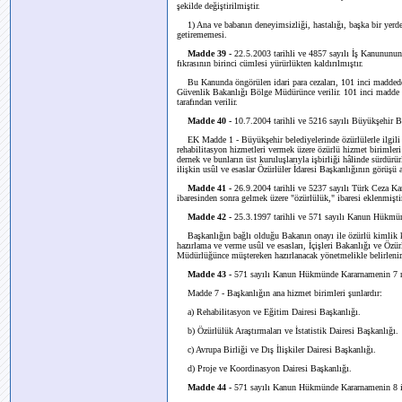
şekilde değiştirilmiştir.
1) Ana ve babanın deneyimsizliği, hastalığı, başka bir yerde 
getirememesi.
Madde 39 -
22.5.2003 tarihli ve 4857 sayılı İş Kanununun 
fıkrasının birinci cümlesi yürürlükten kaldırılmıştır.
Bu Kanunda öngörülen idari para cezaları, 101 inci maddedeki 
Güvenlik Bakanlığı Bölge Müdürünce verilir. 101 inci madde 
tarafından verilir.
Madde 40 -
10.7.2004 tarihli ve 5216 sayılı Büyükşehir 
EK Madde 1 - Büyükşehir belediyelerinde özürlülerle ilgili 
rehabilitasyon hizmetleri vermek üzere özürlü hizmet birimleri
dernek ve bunların üst kuruluşlarıyla işbirliği hâlinde sürdürü
ilişkin usûl ve esaslar Özürlüler İdaresi Başkanlığının görüşü a
Madde 41 -
26.9.2004 tarihli ve 5237 sayılı Türk Ceza Kan
ibaresinden sonra gelmek üzere "özürlülük," ibaresi eklenmişti
Madde 42 -
25.3.1997 tarihli ve 571 sayılı Kanun Hükmün
Başkanlığın bağlı olduğu Bakanın onayı ile özürlü kimlik kart
hazırlama ve verme usûl ve esasları, İçişleri Bakanlığı ve Öz
Müdürlüğünce müştereken hazırlanacak yönetmelikle belirlenir
Madde 43 -
571 sayılı Kanun Hükmünde Kararnamenin 7 nci
Madde 7 -
Başkanlığın ana hizmet birimleri şunlardır:
a) Rehabilitasyon ve Eğitim Dairesi Başkanlığı.
b) Özürlülük Araştırmaları ve İstatistik Dairesi Başkanlığı.
c) Avrupa Birliği ve Dış İlişkiler Dairesi Başkanlığı.
d) Proje ve Koordinasyon Dairesi Başkanlığı.
Madde 44 -
571 sayılı Kanun Hükmünde Kararnamenin 8 inci 