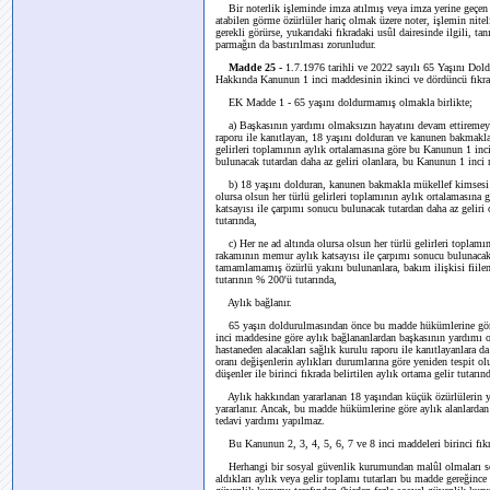
Bir noterlik işleminde imza atılmış veya imza yerine geçen el
atabilen görme özürlüler hariç olmak üzere noter, işlemin nite
gerekli görürse, yukarıdaki fıkradaki usûl dairesinde ilgili, t
parmağın da bastırılması zorunludur.
Madde 25 -
1.7.1976 tarihli ve 2022 sayılı 65 Yaşını Do
Hakkında Kanunun 1 inci maddesinin ikinci ve dördüncü fıkral
EK Madde 1 - 65 yaşını doldurmamış olmakla birlikte;
a) Başkasının yardımı olmaksızın hayatını devam ettiremeyece
raporu ile kanıtlayan, 18 yaşını dolduran ve kanunen bakmakla
gelirleri toplamının aylık ortalamasına göre bu Kanunun 1 inc
bulunacak tutardan daha az geliri olanlara, bu Kanunun 1 inci 
b) 18 yaşını dolduran, kanunen bakmakla mükellef kimsesi olm
olursa olsun her türlü gelirleri toplamının aylık ortalamasın
katsayısı ile çarpımı sonucu bulunacak tutardan daha az geliri
tutarında,
c) Her ne ad altında olursa olsun her türlü gelirleri toplamı
rakamının memur aylık katsayısı ile çarpımı sonucu bulunaca
tamamlamamış özürlü yakını bulunanlara, bakım ilişkisi fiile
tutarının % 200'ü tutarında,
Aylık bağlanır.
65 yaşın doldurulmasından önce bu madde hükümlerine göre 
inci maddesine göre aylık bağlananlardan başkasının yardımı 
hastaneden alacakları sağlık kurulu raporu ile kanıtlayanlara d
oranı değişenlerin aylıkları durumlarına göre yeniden tespit o
düşenler ile birinci fıkrada belirtilen aylık ortama gelir tutarın
Aylık hakkından yararlanan 18 yaşından küçük özürlülerin ya
yararlanır. Ancak, bu madde hükümlerine göre aylık alanlarda
tedavi yardımı yapılmaz.
Bu Kanunun 2, 3, 4, 5, 6, 7 ve 8 inci maddeleri birinci fıkr
Herhangi bir sosyal güvenlik kurumundan malûl olmaları seb
aldıkları aylık veya gelir toplamı tutarları bu madde gereğince