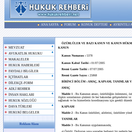
ANA SAYFA
FORUM
KONUK DEFTERİ
AYRINTILI
ÖZÜRLÜLER VE BAZI KANUN VE KANUN HÜKM
MEVZUAT
KANUN
AVUKATLIK HUKUKU
Kanun Numarası :
5378
MAKALELER
Kanun Kabul Tarihi :
01/07/2005
HUKUK HABERLERİ
Resmi Gazete Tarihi :
07/07/2005
FAYDALI BİLGİLER
Resmi Gazete Sayısı :
25868
İÇTİHATLAR
BİRİNCİ BÖLÜM : AMAÇ, KAPSAM, TANIMLAR 
DİLEKÇE-FORM
AMAÇ
ADLİ REHBER
Madde 1 -
Bu Kanunun amacı; özürlülüğün önlenmesi, özürl
İNSAN HAKLARI
ilişkin sorunlarının çözümü ile her bakımdan gelişmelerini ve 
sağlamak ve bu hizmetlerin koordinasyonu için gerekli düzenl
HUKUK SÖZLÜĞÜ
DAVA TÜRLERİ
KAPSAM
HUKUKİ BELGELER
Madde 2 -
Bu Kanun özürlüleri, ailelerini, özürlülere yönel
TANIMLAR
Reklam Alanı
Madde 3 -
Bu Kanunun uygulanmasında;
a) Özürlü: Doğuştan veya sonradan herhangi bir nedenle bedens