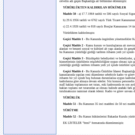
cetvelin adı geçen Başkanlığa ait bölümüne eklenmiştir.
YÜRÜRLÜKTEN KALDIRILAN HÜKÜMLER
Madde 50 -
a) 17.7.1964 tarihli ve 506 sayılı Sosyal Sig
b) 29.6.1956 tarihli ve 6762 sayılı Türk Ticaret Kanununun 
c) 22.4.1926 tarihli ve 818 sayılı Borçlar Kanununun 14 ün
Yürürlükten kaldırılmıştır.
Geçici Madde 1 -
Bu Kanunda öngörülen yönetmelikler Kanu
Geçici Madde 2 -
Kamu kurum ve kuruluşlarına ait mevcut r
alanları ve benzeri sosyal ve kültürel alt yapı alanları ile ger
bu Kanunun yürürlüğe girdiği tarihten itibaren yedi yıl içinde ö
Geçici Madde 3 -
Büyükşehir belediyeleri ve belediyeler, ş
hizmetlerinin özürlülerin erişilebilirliğine uygun olması için 
yürürlüğe girdiği tarihten itibaren yedi yıl içinde özürlüler için 
Geçici Madde 4 -
Bu Kanunla Özürlüler İdaresi Başkanlığ
kanunlarında yapılan yeni düzenleme sebebiyle kadro ve görev 
itibaren bir yıl içinde boş bulunan durumlarına uygun kadrolara
kadrolarına göre almaya devam ederler. Söz konusu personelin at
malî hakları toplamının net tutarı, eski kadrosunda en son ayda
hakları toplamı net tutarından az olması halinde aradaki fark gi
tutulmaksızın tazminat olarak ödenir. Kadro ve görev unvanı de
YÜRÜRLÜK
Madde 51 -
Bu Kanunun 35 inci maddesi ile 50 nci maddesi
YÜRÜTME
Madde 52 -
Bu Kanun hükümlerini Bakanlar Kurulu yürüt
EK LİSTELER "html" formatında düzenlenmiştir.