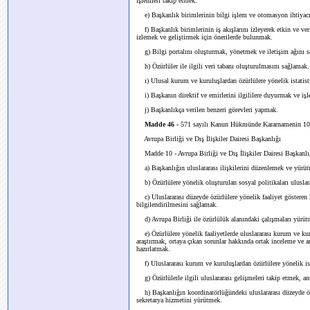
işlemleri takip etmek.
e) Başkanlık birimlerinin bilgi işlem ve otomasyon ihtiyac
f) Başkanlık birimlerinin iş akışlarını izleyerek etkin ve ver
izlemek ve geliştirmek için önerilerde bulunmak.
g) Bilgi portalını oluşturmak, yönetmek ve iletişim ağını 
h) Özürlüler ile ilgili veri tabanı oluşturulmasını sağlamak.
ı) Ulusal kurum ve kuruluşlardan özürlülere yönelik istatist
i) Başkanın direktif ve emirlerini ilgililere duyurmak ve işl
j) Başkanlıkça verilen benzeri görevleri yapmak.
Madde 46 -
571 sayılı Kanun Hükmünde Kararnamenin 10 unc
Avrupa Birliği ve Dış İlişkiler Dairesi Başkanlığı
Madde 10 - Avrupa Birliği ve Dış İlişkiler Dairesi Başkanlığ
a) Başkanlığın uluslararası ilişkilerini düzenlemek ve yürü
b) Özürlülere yönelik oluşturulan sosyal politikaları uluslar
c) Uluslararası düzeyde özürlülere yönelik faaliyet gösteren 
bilgilendirilmesini sağlamak.
d) Avrupa Birliği ile özürlülük alanındaki çalışmaları yürü
e) Özürlülere yönelik faaliyetlerde uluslararası kurum ve kuru
araştırmak, ortaya çıkan sorunlar hakkında ortak inceleme ve a
hazırlatmak.
f) Uluslararası kurum ve kuruluşlardan özürlülere yönelik ist
g) Özürlülerle ilgili uluslararası gelişmeleri takip etmek, 
h) Başkanlığın koordinatörlüğündeki uluslararası düzeyde özürl
sekretarya hizmetini yürütmek.