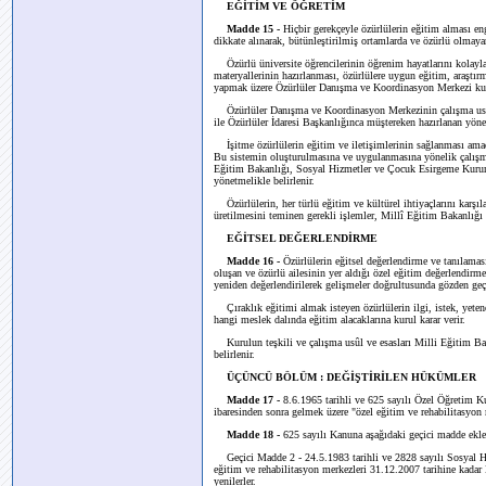
EĞİTİM VE ÖĞRETİM
Madde 15 -
Hiçbir gerekçeyle özürlülerin eğitim alması eng
dikkate alınarak, bütünleştirilmiş ortamlarda ve özürlü olmayan
Özürlü üniversite öğrencilerinin öğrenim hayatlarını kolayla
materyallerinin hazırlanması, özürlülere uygun eğitim, araştı
yapmak üzere Özürlüler Danışma ve Koordinasyon Merkezi kur
Özürlüler Danışma ve Koordinasyon Merkezinin çalışma usûl
ile Özürlüler İdaresi Başkanlığınca müştereken hazırlanan yönet
İşitme özürlülerin eğitim ve iletişimlerinin sağlanması amacı
Bu sistemin oluşturulmasına ve uygulanmasına yönelik çalışm
Eğitim Bakanlığı, Sosyal Hizmetler ve Çocuk Esirgeme Kurum
yönetmelikle belirlenir.
Özürlülerin, her türlü eğitim ve kültürel ihtiyaçlarını karşıla
üretilmesini teminen gerekli işlemler, Millî Eğitim Bakanlığ
EĞİTSEL DEĞERLENDİRME
Madde 16 -
Özürlülerin eğitsel değerlendirme ve tanılamas
oluşan ve özürlü ailesinin yer aldığı özel eğitim değerlendirme
yeniden değerlendirilerek gelişmeler doğrultusunda gözden geçi
Çıraklık eğitimi almak isteyen özürlülerin ilgi, istek, yeten
hangi meslek dalında eğitim alacaklarına kurul karar verir.
Kurulun teşkili ve çalışma usûl ve esasları Milli Eğitim Bak
belirlenir.
ÜÇÜNCÜ BÖLÜM : DEĞİŞTİRİLEN HÜKÜMLER
Madde 17 -
8.6.1965 tarihli ve 625 sayılı Özel Öğretim K
ibaresinden sonra gelmek üzere "özel eğitim ve rehabilitasyon m
Madde 18 -
625 sayılı Kanuna aşağıdaki geçici madde ekle
Geçici Madde 2 -
24.5.1983 tarihli ve 2828 sayılı Sosyal
eğitim ve rehabilitasyon merkezleri 31.12.2007 tarihine kadar M
yenilerler.