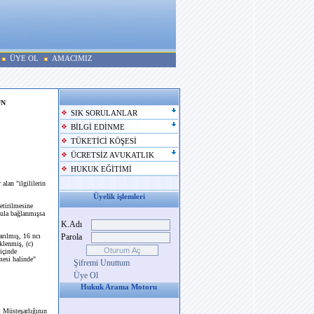
ÜYE OL
AMACIMIZ
UN
SIK SORULANLAR
BİLGİ EDİNME
TÜKETİCİ KÖŞESİ
ÜCRETSİZ AVUKATLIK
HUKUK EĞİTİMİ
lan "ilgililerin
Üyelik işlemleri
etirilmesine
şula bağlanmışsa
K.Adı
rılmış, 16 ncı
Parola
klenmiş, (c)
içinde
mesi halinde"
Şifremi Unuttum
Üye Ol
Hukuk Arama Motoru
 Müsteşarlığının