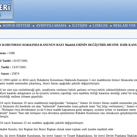
KONUK DEFTERİ
AYRINTILI ARAMA
İLETİŞİM
LİNKLER
REKLAM VER
 KORUNMASI HAKKINDA KANUNUN BAZI MaddeLERİNİN DEĞİŞTİRİLMESİNE DAİR KAN
rası :
5388
 Tarihi :
02/07/2005
 Tarihi :
13/07/2005
 Sayısı :
25874
2.1994 tarihli ve 4054 sayılı Rekabetin Korunması Hakkında Kanunun 5 inci maddesinin birinci fıkrasında yer a
baresi madde metninden çıkarılmış, ikinci fıkrası aşağıdaki şekilde değiştirilmiştir.
bir süre için verilebileceği gibi, muafiyetin verilmesi belirli şartların ve/veya belirli yükümlülüklerin yerine g
fiyet kararları anlaşmanın ya da uyumlu eylemin yapıldığı veya teşebbüs birliği kararının alındığı yahut bir ko
irildiği tarihten itibaren geçerlidir.
4 sayılı Kanunun 10 uncu maddesinin başlığındaki "Anlaşma," ibaresi ile birinci fıkrası madde metninden çıka
i fıkrasının (b) bendinde yer alan "hallerinde" ibaresinden sonra gelmek üzere "hiç bilgi verilmemesi," ibaresi e
n "Birleşme veya devralmanın ya da 4 üncü madde kapsamına giren anlaşma, uyumlu eylem ve kararların süresi 
linde" ibaresi "İzne tabi birleşme veya devralma işlemlerinin Rekabet Kurulunun izni olmaksızın gerçekleştiril
lmiştir.
4 sayılı Kanunun 22 nci maddesi aşağıdaki şekilde değiştirilmiştir.
et Kurulu, biri Başkan biri İkinci Başkan olmak üzere toplam yedi üyeden teşekkül eder.
 iki üyeyi Rekabet Kurulunun, bir üyeyi Sanayi ve Ticaret Bakanlığının, bir üyeyi Devlet Planlama Teşkilatı