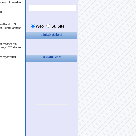
in kendi kurumları
r.
i mühendisliği
tim kurumlarından
Hukuk Anketi
ncü maddesinin
 geçen "7" ibaresi
 raportörleri
Reklam Alanı