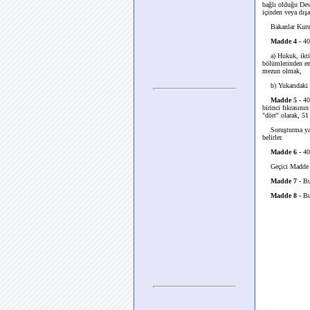
bağlı olduğu Devl
içinden veya dışa
Bakanlar Kurulu,
Madde 4 -
405
a) Hukuk, iktisat
bölümlerinden en
mezun olmak,
b) Yukarıdaki ben
Madde 5 -
405
birinci fıkrasını
"dört" olarak, 51
Soruşturma yapıl
belirler.
Madde 6 -
405
Geçici Madde 4 -
Madde 7 -
Bu 
Madde 8 -
Bu