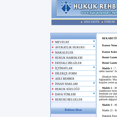
ANA SAYFA
FORUM
REKABETİN
MEVZUAT
Kanun Numa
AVUKATLIK HUKUKU
Kanun Kabul
MAKALELER
Resmi Gazete
HUKUK HABERLERİ
Resmi Gazete
FAYDALI BİLGİLER
İÇTİHATLAR
Madde 1 -
7.1
talebi üzerine" i
DİLEKÇE-FORM
Muafiyet belirli 
ADLİ REHBER
bağlanabilir. Mua
koşulun yerine get
İNSAN HAKLARI
Madde 2 -
405
HUKUK SÖZLÜĞÜ
maddesinin birinc
bendinde yer ala
DAVA TÜRLERİ
bildirilmemesi ha
şeklinde değiştiri
HUKUKİ BELGELER
Madde 3 -
405
Reklam Alanı
Madde 22 - Rekab
Bakanlar Kurulu;