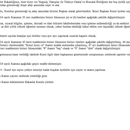
et Bakanlığının, birer üyeyi ise Yargıtay, Danıştay ile Türkiye Odalar ve Borsalar Birliğinin her boş üyelik iç
rıdan göstereceği ikişer aday arasından seçer ve atar.
 Kurulun göstereceği üç aday arasından birisini Başkan olarak görevlendirir. İkinci Başkanı Kurul üyeleri seçe
4 sayılı Kanunun 35 inci maddesinin birinci fıkrasının (a) ve (b) bentleri aşağıdaki şekilde değiştirilmiştir.
, siyasal bilgiler, işletme, iktisadi ve idari bilimler fakültelerinden veya işletme mühendisliği ya da endüstr
 az dört yıllık yüksek öğrenim mezunu olmak, yahut bunlara denkliği kabul edilen yurt dışındaki yüksek öğre
tte sayılan branşlar için birlikte veya ayrı ayrı yapılacak sınavda başarılı olmak,
4 sayılı Kanunun 43 üncü maddesinin birinci fıkrasının birinci cümlesi aşağıdaki şekilde değiştirilmiş, 44 ü
n birinci cümlesindeki "Kurul üyesi ve" ibaresi madde metninden çıkarılmış, 47 nci maddesinin ikinci fıkrasında
 inci maddesinin birinci fıkrasındaki "8" ibaresi "beş" olarak ve "6" ibaresi "dört" olarak değiştirilmiştir.
masına karar verildiği takdirde Kurul ilgili daire başkanının gözetiminde soruşturmayı yürütecek raportör veya
4 sayılı Kanuna aşağıdaki geçici madde eklenmiştir.
 Kurul üye sayısı yediye ininceye kadar boşalan üyelikler için seçim ve atama yapılmaz.
Kanun yayımı tarihinde yürürlüğe girer.
 Kanun hükümlerini Bakanlar Kurulu yürütür.