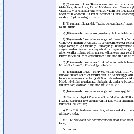
3) (4) numaralı fıkrası "Bankalar arası mevduat ile aracı ku
faizler hariç olmak üzere, 75 inci Maddenin ikinci fıkrasının 
yapanlarca %15 oranında vergi tevkifatı yapılır. Bu fıkra kapsa
beyan edilir ve ödenir. Bu iratlar üzerinden 94 üncü Madde 
yapılmaz." şeklinde değiştirilmiştir.
4) (9) numaralı fıkrasındaki "hazine bonosu faizleri" ibaresi 
kaldırılmıştır.
5) (10) numaralı fıkrasındaki parantez içi hüküm kaldırılmış
6) (10) numaralı fıkrasından sonra gelmek üzere "11) Dar mük
yıllık veya münferit beyanname ile beyan edilmeyeceği belirti
doğan kazançları için takvim yılı itibarıyla yıllık beyanname v
oluşan zararların tamamı mahsup edilebilir. Beyan edilen gelir
edilen vergiler mahsup edilir, mahsup edilemeyen tutar genel 
izleyen takvim yıllarına devredilemez." şeklinde bir fıkra eklen
7) (11) numaralı fıkrasındaki "Türkiye'de faaliyette bulunan 
Merkez Bankasını" şeklinde değiştirilmiştir.
8) (13) numaralı fıkrası "Türkiye'de kurulu vadeli işlem ve o
numaralı fıkrada belirtilen tevkifat oranı sıfır olarak uygulanı
faaliyette bulunmayanlar hariç) 2006 yılında aralarında yaptı
Madde hükümleri uygulanmaz. Şu kadar ki, banka ve benzeri fin
bulunma şartı aranmaz. " şeklinde değiştirilmiştir.
9) (14) numaralı fıkrasından sonra gelmek üzere aşağıdaki (15
15) Kurumlar Vergisi Kanununun 2 nci Maddesinin 5281 sayıl
Piyasası Kanununa göre kurulan yatırım fonu olarak addolunmuş
tarihindeki bu statüleri;
a) 31.12.2005 tarihinden önce ihraç edilen menkul kıymetlerle
edilinceye kadar,
b) 31.12.2005 tarihinde portföylerinde bulunan hisse senetler
kadar,
Devam eder.