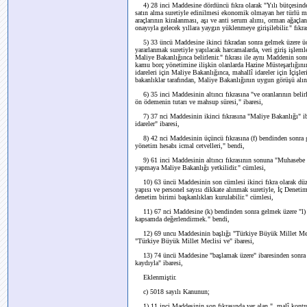
4) 28 inci Maddesine dördüncü fıkra olarak "Yılı bütçesind
satın alma suretiyle edinilmesi ekonomik olmayan her türlü mak
araçlarının kiralanması, aşı ve anti serum alımı, orman ağaçla
onayıyla gelecek yıllara yaygın yüklenmeye girişilebilir." fıkra
5) 33 üncü Maddesine ikinci fıkradan sonra gelmek üzere üçün
yararlanmak suretiyle yapılacak harcamalarda, veri giriş işleml
Maliye Bakanlığınca belirlenir." fıkrası ile aynı Maddenin sonu
kamu borç yönetimine ilişkin olanlarda Hazine Müsteşarlığı
idareleri için Maliye Bakanlığınca, mahallî idareler için İçişle
bakanlıklar tarafından, Maliye Bakanlığının uygun görüşü alınma
6) 35 inci Maddesinin altıncı fıkrasına "ve oranlarının belir
ön ödemenin tutarı ve mahsup süresi," ibaresi,
7) 37 nci Maddesinin ikinci fıkrasına "Maliye Bakanlığı" iba
idareler" ibaresi,
8) 42 nci Maddesinin üçüncü fıkrasına (f) bendinden sonra ge
yönetim hesabı icmal cetvelleri," bendi,
9) 61 inci Maddesinin altıncı fıkrasının sonuna "Muhasebe ye
yapmaya Maliye Bakanlığı yetkilidir." cümlesi,
10) 63 üncü Maddesinin son cümlesi ikinci fıkra olarak düze
yapısı ve personel sayısı dikkate alınmak suretiyle, İç Dene
denetim birimi başkanlıkları kurulabilir." cümlesi,
11) 67 nci Maddesine (k) bendinden sonra gelmek üzere "l) K
kapsamda değerlendirmek." bendi,
12) 69 uncu Maddesinin başlığı "Türkiye Büyük Millet Mecli
"Türkiye Büyük Millet Meclisi ve" ibaresi,
13) 74 üncü Maddesine "başlamak üzere" ibaresinden sonra 
kaydıyla" ibaresi,
Eklenmiştir.
c) 5018 sayılı Kanunun;
1) 11 inci Maddesinin son fıkrasında yer alan ", malî kontrol 