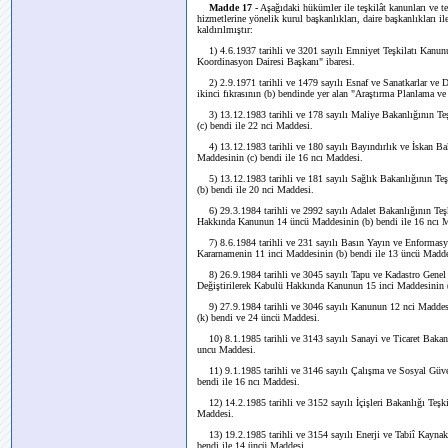
Madde 17 -
Aşağıdaki hükümler ile teşkilât kanunları ve t
hizmetlerine yönelik kurul başkanlıkları, daire başkanlıkları 
kaldırılmıştır:
1) 4.6.1937 tarihli ve 3201 sayılı Emniyet Teşkilatı Kanunun
Koordinasyon Dairesi Başkanı" ibaresi.
2) 2.9.1971 tarihli ve 1479 sayılı Esnaf ve Sanatkarlar ve
ikinci fıkrasının (b) bendinde yer alan "Araştırma Planlama v
3) 13.12.1983 tarihli ve 178 sayılı Maliye Bakanlığının T
(c) bendi ile 22 nci Maddesi.
4) 13.12.1983 tarihli ve 180 sayılı Bayındırlık ve İskan B
Maddesinin (c) bendi ile 16 ncı Maddesi.
5) 13.12.1983 tarihli ve 181 sayılı Sağlık Bakanlığının T
(b) bendi ile 20 nci Maddesi.
6) 29.3.1984 tarihli ve 2992 sayılı Adalet Bakanlığının Te
Hakkında Kanunun 14 üncü Maddesinin (b) bendi ile 16 ncı 
7) 8.6.1984 tarihli ve 231 sayılı Basın Yayın ve Enforma
Kararnamenin 11 inci Maddesinin (b) bendi ile 13 üncü Madde
8) 26.9.1984 tarihli ve 3045 sayılı Tapu ve Kadastro Gen
Değiştirilerek Kabulü Hakkında Kanunun 15 inci Maddesinin (
9) 27.9.1984 tarihli ve 3046 sayılı Kanunun 12 nci Maddesini
(k) bendi ve 24 üncü Maddesi.
10) 8.1.1985 tarihli ve 3143 sayılı Sanayi ve Ticaret Bakan
uncu Maddesi.
11) 9.1.1985 tarihli ve 3146 sayılı Çalışma ve Sosyal Güve
bendi ile 16 ncı Maddesi.
12) 14.2.1985 tarihli ve 3152 sayılı İçişleri Bakanlığı Teşk
Maddesi.
13) 19.2.1985 tarihli ve 3154 sayılı Enerji ve Tabiî Kaynak
bendi ile 14 üncü Maddesi.