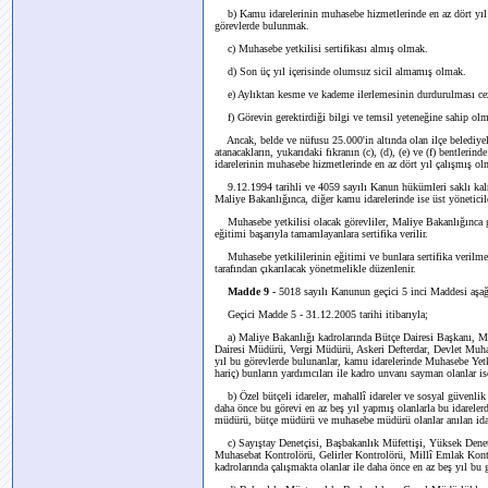
b) Kamu idarelerinin muhasebe hizmetlerinde en az dört yıl ç
görevlerde bulunmak.
c) Muhasebe yetkilisi sertifikası almış olmak.
d) Son üç yıl içerisinde olumsuz sicil almamış olmak.
e) Aylıktan kesme ve kademe ilerlemesinin durdurulması ce
f) Görevin gerektirdiği bilgi ve temsil yeteneğine sahip ol
Ancak, belde ve nüfusu 25.000'in altında olan ilçe belediyele
atanacakların, yukarıdaki fıkranın (c), (d), (e) ve (f) bentlerin
idarelerinin muhasebe hizmetlerinde en az dört yıl çalışmış olma
9.12.1994 tarihli ve 4059 sayılı Kanun hükümleri saklı kal
Maliye Bakanlığınca, diğer kamu idarelerinde ise üst yöneticile
Muhasebe yetkilisi olacak görevliler, Maliye Bakanlığınca gör
eğitimi başarıyla tamamlayanlara sertifika verilir.
Muhasebe yetkililerinin eğitimi ve bunlara sertifika verilmes
tarafından çıkarılacak yönetmelikle düzenlenir.
Madde 9 -
5018 sayılı Kanunun geçici 5 inci Maddesi aşağıd
Geçici Madde 5 - 31.12.2005 tarihi itibarıyla;
a) Maliye Bakanlığı kadrolarında Bütçe Dairesi Başkanı,
Dairesi Müdürü, Vergi Müdürü, Askeri Defterdar, Devlet Muha
yıl bu görevlerde bulunanlar, kamu idarelerinde Muhasebe Ye
hariç) bunların yardımcıları ile kadro unvanı sayman olanlar i
b) Özel bütçeli idareler, mahallî idareler ve sosyal güvenlik 
daha önce bu görevi en az beş yıl yapmış olanlarla bu idarelerd
müdürü, bütçe müdürü ve muhasebe müdürü olanlar anılan idar
c) Sayıştay Denetçisi, Başbakanlık Müfettişi, Yüksek Denet
Muhasebat Kontrolörü, Gelirler Kontrolörü, Millî Emlak Kontr
kadrolarında çalışmakta olanlar ile daha önce en az beş yıl bu 