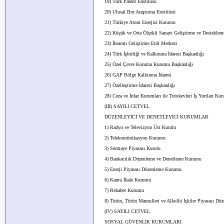
19) Türk Patent Enstitüsü
20) Ulusal Bor Araştırma Enstitüsü
21) Türkiye Atom Enerjisi Kurumu
22) Küçük ve Orta Ölçekli Sanayi Geliştirme ve Destekleme
23) İhracatı Geliştirme Etüt Merkezi
24) Türk İşbirliği ve Kalkınma İdaresi Başkanlığı
25) Özel Çevre Koruma Kurumu Başkanlığı
26) GAP Bölge Kalkınma İdaresi
27) Özelleştirme İdaresi Başkanlığı
28) Ceza ve İnfaz Kurumları ile Tutukevleri İş Yurtları Ku
(III) SAYILI CETVEL
DÜZENLEYİCİ VE DENETLEYİCİ KURUMLAR
1) Radyo ve Televizyon Üst Kurulu
2) Telekomünikasyon Kurumu
3) Sermaye Piyasası Kurulu
4) Bankacılık Düzenleme ve Denetleme Kurumu
5) Enerji Piyasası Düzenleme Kurumu
6) Kamu İhale Kurumu
7) Rekabet Kurumu
8) Tütün, Tütün Mamulleri ve Alkollü İçkiler Piyasası D
(IV) SAYILI CETVEL
SOSYAL GÜVENLİK KURUMLARI