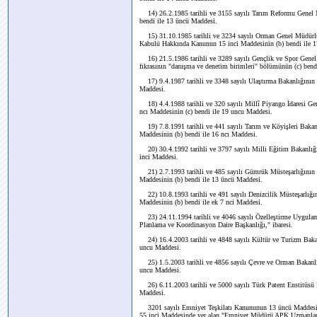
14) 26.2.1985 tarihli ve 3155 sayılı Tarım Reformu Genel 
bendi ile 13 üncü Maddesi.
15) 31.10.1985 tarihli ve 3234 sayılı Orman Genel Müdürlü
Kabulü Hakkında Kanunun 15 inci Maddesinin (b) bendi ile 1
16) 21.5.1986 tarihli ve 3289 sayılı Gençlik ve Spor Gene
fıkrasının "danışma ve denetim birimleri" bölümünün (c) bend
17) 9.4.1987 tarihli ve 3348 sayılı Ulaştırma Bakanlığının 
Maddesi.
18) 4.4.1988 tarihli ve 320 sayılı Millî Piyango İdaresi 
ncı Maddesinin (c) bendi ile 19 uncu Maddesi.
19) 7.8.1991 tarihli ve 441 sayılı Tarım ve Köyişleri Bak
Maddesinin (b) bendi ile 16 ncı Maddesi.
20) 30.4.1992 tarihli ve 3797 sayılı Milli Eğitim Bakanlığı
inci Maddesi.
21) 2.7.1993 tarihli ve 485 sayılı Gümrük Müsteşarlığının
Maddesinin (b) bendi ile 13 üncü Maddesi.
22) 10.8.1993 tarihli ve 491 sayılı Denizcilik Müsteşarlı
Maddesinin (b) bendi ile ek 7 nci Maddesi.
23) 24.11.1994 tarihli ve 4046 sayılı Özelleştirme Uygulam
Planlama ve Koordinasyon Daire Başkanlığı," ibaresi.
24) 16.4.2003 tarihli ve 4848 sayılı Kültür ve Turizm Bakan
uncu Maddesi.
25) 1.5.2003 tarihli ve 4856 sayılı Çevre ve Orman Bakanlığ
uncu Maddesi.
26) 6.11.2003 tarihli ve 5000 sayılı Türk Patent Enstitüsü 
Maddesi.
3201 sayılı Emniyet Teşkilatı Kanununun 13 üncü Maddesi
55 inci Maddesinde yer alan "Emniyet Müdürü APK Uzmanlar