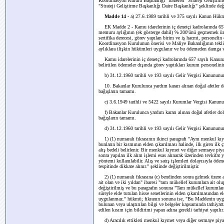
Koordinasyon Kurulu Başkanlığı" ibareleri "Strateji Geliştir
"Strateji Geliştirme Başkanlığı Daire Başkanlığı" şeklinde deği
Madde 14 -
a) 27.6.1989 tarihli ve 375 sayılı Kanun Hük
EK Madde 2 - Kamu idarelerinin iç denetçi kadrolarında 657
memuru aylığının (ek gösterge dahil) % 200'ünü geçmemek üzer
sertifika derecesi, görev yapılan birim ve iş hacmi, personelin 
Koordinasyon Kurulunun önerisi ve Maliye Bakanlığının teklif
aylıklara ilişkin hükümleri uygulanır ve bu ödemeden damga ve
Kamu idarelerinin iç denetçi kadrolarında 657 sayılı Kanun
belirtilen ödemeler dışında görev yaptıkları kurum personelini
b) 31.12.1960 tarihli ve 193 sayılı Gelir Vergisi Kanununun 
10. Bakanlar Kurulunca yardım kararı alınan doğal afetler do
bağışların tamamı.
c) 3.6.1949 tarihli ve 5422 sayılı Kurumlar Vergisi Kanunun
f) Bakanlar Kurulunca yardım kararı alınan doğal afetler dol
bağışların tamamı.
d) 31.12.1960 tarihli ve 193 sayılı Gelir Vergisi Kanununun
1) (1) numaralı fıkrasının ikinci paragrafı "Aynı menkul kıym
bunların bir kısmının elden çıkarılması halinde, ilk giren ilk 
alış bedeli belirlenir. Bir menkul kıymet ve diğer sermaye piy
sonra yapılan ilk alım işlemi esas alınarak üzerinden tevkifat ya
yöntemi kullanılabilir. Alış ve satış işlemleri dolayısıyla öd
tespitinde dikkate alınır." şeklinde değiştirilmiştir.
2) (1) numaralı fıkrasına (c) bendinden sonra gelmek üzere aş
ait olan ve iki yıldan" ibaresi "tam mükellef kurumlara ait o
değiştirilmiş ve bu paragrafın sonuna "Tam mükellef kurumlara
süreyle elde tutulan hisse senetlerinin elden çıkarılmasından 
uygulanmaz." hükmü; fıkranın sonuna ise, "Bu Maddenin uygul
bulunan veya ulaştırılan bilgi ve belgeler kapsamında tarhiyat
edilen kısım için bildirimi yapan adına gerekli tarhiyat yapılır.
d) Aracılık ettikleri menkul kıymet veya diğer sermaye piyasa