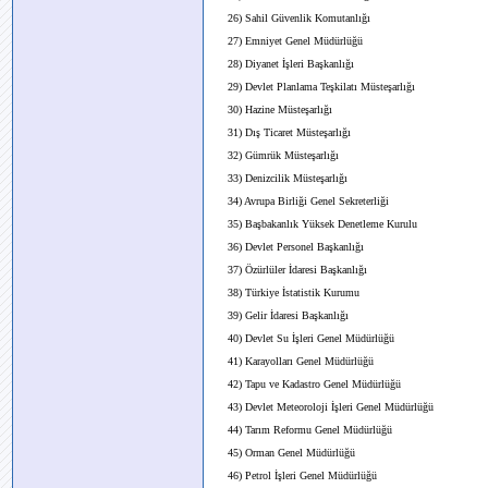
26) Sahil Güvenlik Komutanlığı
27) Emniyet Genel Müdürlüğü
28) Diyanet İşleri Başkanlığı
29) Devlet Planlama Teşkilatı Müsteşarlığı
30) Hazine Müsteşarlığı
31) Dış Ticaret Müsteşarlığı
32) Gümrük Müsteşarlığı
33) Denizcilik Müsteşarlığı
34) Avrupa Birliği Genel Sekreterliği
35) Başbakanlık Yüksek Denetleme Kurulu
36) Devlet Personel Başkanlığı
37) Özürlüler İdaresi Başkanlığı
38) Türkiye İstatistik Kurumu
39) Gelir İdaresi Başkanlığı
40) Devlet Su İşleri Genel Müdürlüğü
41) Karayolları Genel Müdürlüğü
42) Tapu ve Kadastro Genel Müdürlüğü
43) Devlet Meteoroloji İşleri Genel Müdürlüğü
44) Tarım Reformu Genel Müdürlüğü
45) Orman Genel Müdürlüğü
46) Petrol İşleri Genel Müdürlüğü