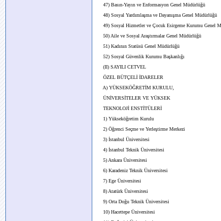
47) Basın-Yayın ve Enformasyon Genel Müdürlüğü
48) Sosyal Yardımlaşma ve Dayanışma Genel Müdürlüğü
49) Sosyal Hizmetler ve Çocuk Esirgeme Kurumu Genel M
50) Aile ve Sosyal Araştırmalar Genel Müdürlüğü
51) Kadının Statüsü Genel Müdürlüğü
52) Sosyal Güvenlik Kurumu Başkanlığı
(II) SAYILI CETVEL
ÖZEL BÜTÇELİ İDARELER
A) YÜKSEKÖĞRETİM KURULU,
ÜNİVERSİTELER VE YÜKSEK
TEKNOLOJİ ENSTİTÜLERİ
1) Yükseköğretim Kurulu
2) Öğrenci Seçme ve Yerleştirme Merkezi
3) İstanbul Üniversitesi
4) İstanbul Teknik Üniversitesi
5) Ankara Üniversitesi
6) Karadeniz Teknik Üniversitesi
7) Ege Üniversitesi
8) Atatürk Üniversitesi
9) Orta Doğu Teknik Üniversitesi
10) Hacettepe Üniversitesi