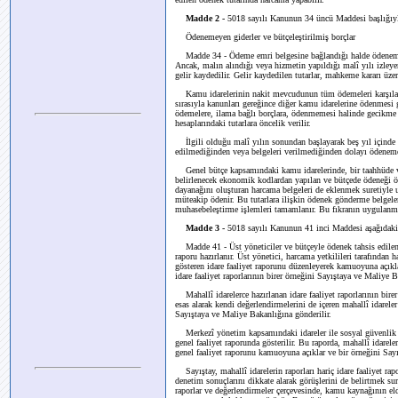
Madde 2 -
5018 sayılı Kanunun 34 üncü Maddesi başlığıyla b
Ödenemeyen giderler ve bütçeleştirilmiş borçlar
Madde 34 - Ödeme emri belgesine bağlandığı halde ödenemeyen 
Ancak, malın alındığı veya hizmetin yapıldığı malî yılı izleye
gelir kaydedilir. Gelir kaydedilen tutarlar, mahkeme kararı üzer
Kamu idarelerinin nakit mevcudunun tüm ödemeleri karşılayam
sırasıyla kanunları gereğince diğer kamu idarelerine ödenmesi ge
ödemelere, ilama bağlı borçlara, ödenmemesi halinde gecikme c
hesaplarındaki tutarlara öncelik verilir.
İlgili olduğu malî yılın sonundan başlayarak beş yıl içinde al
edilmediğinden veya belgeleri verilmediğinden dolayı ödeneme
Genel bütçe kapsamındaki kamu idarelerinde, bir taahhüde ve
belirlenecek ekonomik kodlardan yapılan ve bütçede ödeneği 
dayanağını oluşturan harcama belgeleri de eklenmek suretiyle us
müteakip ödenir. Bu tutarlara ilişkin ödenek gönderme belgele
muhasebeleştirme işlemleri tamamlanır. Bu fıkranın uygulanmas
Madde 3 -
5018 sayılı Kanunun 41 inci Maddesi aşağıdaki ş
Madde 41 - Üst yöneticiler ve bütçeyle ödenek tahsis edilen h
raporu hazırlanır. Üst yönetici, harcama yetkilileri tarafından ha
gösteren idare faaliyet raporunu düzenleyerek kamuoyuna açık
idare faaliyet raporlarının birer örneğini Sayıştaya ve Maliye 
Mahallî idarelerce hazırlanan idare faaliyet raporlarının birer 
esas alarak kendi değerlendirmelerini de içeren mahallî idarele
Sayıştaya ve Maliye Bakanlığına gönderilir.
Merkezî yönetim kapsamındaki idareler ile sosyal güvenlik ku
genel faaliyet raporunda gösterilir. Bu raporda, mahallî idarele
genel faaliyet raporunu kamuoyuna açıklar ve bir örneğini Sayı
Sayıştay, mahallî idarelerin raporları hariç idare faaliyet rapo
denetim sonuçlarını dikkate alarak görüşlerini de belirtmek s
raporlar ve değerlendirmeler çerçevesinde, kamu kaynağının el