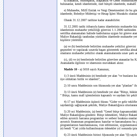
d) Bakanlık, Müsteşarlık, Başkanlık ve Genel Müdürlüklerde 
bulunanlar, kendi idarelerinde, özel bütçeli idarelerde, mahall
e) Muhasebe, Millî Emlak ve Vergi Denetmenleri ile bu görevle
idarelerde; Belediye Müfettişi ve Hesap İşleri Murakıbı olanlar
Olarak 31.12.2007 tarihine kadar atanabilirler.
31.12.2005 tarihi itibarıyla kamu idarelerinin muhasebe hizm
idarelerinin muhasebe yetkililiği görevini 1.1.2006 tarihinden i
sertifika alamamaları halinde kadrolarına uygun bir göreve ata
Maliye Bakanlığı tarafından yürütülen idarelerde muhasebe yet
kişilerce yürütülür.
(a) ve (b) bentlerinde belirtilen muhasebe yetkilisi görevini
geçmeleri ve yapılacak sınavda başarı göstererek sertifika almal
olanların muhasebe yetkilisi olarak atanmalarında sınav şartı 
(c), (d) ve (e) bentlerinde belirtilen görevlere atananlar bu
Atamalarda ilgilinin ve idaresinin muvafakati alınır.
Madde 10 -
a) 5018 sayılı Kanunun;
1) 3 üncü Maddesinin (e) bendinde yer alan "ve bunların kurdu
üye oldukları birlik ve idareleri",
2) 10 uncu Maddesinin son fıkrasında yer alan "planları" iba
3) 13 üncü Maddesinin (e) bendinde yer alan "Bütçe, hükümet
" Bütçe, kamu malî işlemlerinin kapsamlı ve saydam bir şekil
4) 17 nci Maddesinin üçüncü fıkrası "Gider ve gelir teklifler
saydamlığı sağlayacak şekilde, Maliye Bakanlığınca uluslararas
5) 20 nci Maddesinin; (a) bendi "Genel bütçe kapsamındaki ka
Maliye Bakanlığına gönderir. Bütçe ödenekleri, Maliye Bakanlığ
edilen ayrıntılı harcama programları ve serbest bırakma oranlar
ayrıntılı finansman programlarını hazırlar ve harcamalarını bu
programlarının hazırlanmasına, vize edilmesine, uygulanmasına
(e) bendi "Cari yılda kullanılmayan ödenekler yıl sonunda iptal
6) 23 üncü Maddesinin birinci fıkrasında yer alan "(I) sayılı cet