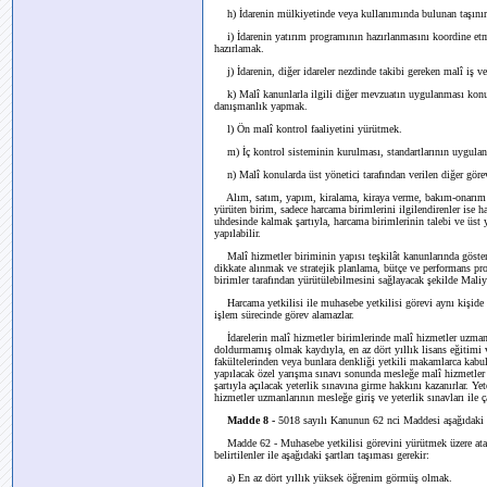
h) İdarenin mülkiyetinde veya kullanımında bulunan taşınır v
i) İdarenin yatırım programının hazırlanmasını koordine etm
hazırlamak.
j) İdarenin, diğer idareler nezdinde takibi gereken malî iş v
k) Malî kanunlarla ilgili diğer mevzuatın uygulanması konusu
danışmanlık yapmak.
l) Ön malî kontrol faaliyetini yürütmek.
m) İç kontrol sisteminin kurulması, standartlarının uygulanm
n) Malî konularda üst yönetici tarafından verilen diğer göre
Alım, satım, yapım, kiralama, kiraya verme, bakım-onarım ve 
yürüten birim, sadece harcama birimlerini ilgilendirenler ise ha
uhdesinde kalmak şartıyla, harcama birimlerinin talebi ve üst 
yapılabilir.
Malî hizmetler biriminin yapısı teşkilât kanunlarında gösterili
dikkate alınmak ve stratejik planlama, bütçe ve performans pro
birimler tarafından yürütülebilmesini sağlayacak şekilde Maliy
Harcama yetkilisi ile muhasebe yetkilisi görevi aynı kişide 
işlem sürecinde görev alamazlar.
İdarelerin malî hizmetler birimlerinde malî hizmetler uzmanı ça
doldurmamış olmak kaydıyla, en az dört yıllık lisans eğitimi ver
fakültelerinden veya bunlara denkliği yetkili makamlarca kabu
yapılacak özel yarışma sınavı sonunda mesleğe malî hizmetler 
şartıyla açılacak yeterlik sınavına girme hakkını kazanırlar. Ye
hizmetler uzmanlarının mesleğe giriş ve yeterlik sınavları ile 
Madde 8 -
5018 sayılı Kanunun 62 nci Maddesi aşağıdaki şe
Madde 62 - Muhasebe yetkilisi görevini yürütmek üzere ata
belirtilenler ile aşağıdaki şartları taşıması gerekir:
a) En az dört yıllık yüksek öğrenim görmüş olmak.