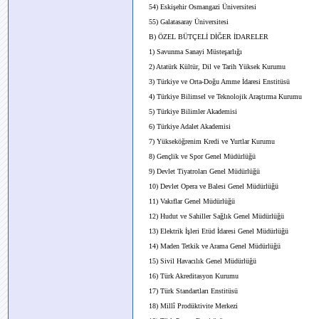
54) Eskişehir Osmangazi Üniversitesi
55) Galatasaray Üniversitesi
B) ÖZEL BÜTÇELİ DİĞER İDARELER
1) Savunma Sanayi Müsteşarlığı
2) Atatürk Kültür, Dil ve Tarih Yüksek Kurumu
3) Türkiye ve Orta-Doğu Amme İdaresi Enstitüsü
4) Türkiye Bilimsel ve Teknolojik Araştırma Kurumu
5) Türkiye Bilimler Akademisi
6) Türkiye Adalet Akademisi
7) Yükseköğrenim Kredi ve Yurtlar Kurumu
8) Gençlik ve Spor Genel Müdürlüğü
9) Devlet Tiyatroları Genel Müdürlüğü
10) Devlet Opera ve Balesi Genel Müdürlüğü
11) Vakıflar Genel Müdürlüğü
12) Hudut ve Sahiller Sağlık Genel Müdürlüğü
13) Elektrik İşleri Etüd İdaresi Genel Müdürlüğü
14) Maden Tetkik ve Arama Genel Müdürlüğü
15) Sivil Havacılık Genel Müdürlüğü
16) Türk Akreditasyon Kurumu
17) Türk Standartları Enstitüsü
18) Millî Prodüktivite Merkezi