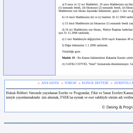
a) 9 uncu ve 12 nci Maddeleri; 10 uncu Maddesinin (a) fıkrası
(1) numaralı bendi, (d) fıkrasının (2) numaralı bendi, (e) fıkras
Maddesinin son fıkrası dışındaki hükümleri; geçici 1 inci ve g
b) 14 üncü Maddesinin (b) ve (c) bentleri 26.12.2004 tarihin
c) 13 üncü Maddesinin (e) fıkrasının (1) numaralı bendi yay
d) 16 ncı Maddesinin son fıkrası, Maliye Başkanı kadroları 
için 31.12.2006 tarihinde,
e) 5 inci Maddesiyle değiştirilen 5018 sayılı Kanunun 49 unc
f) Diğer hükümleri 1.1.2006 tarihinde,
Yürürlüğe girer.
Madde 19 -
Bu Kanun hükümlerini Bakanlar Kurulu yürüt
(1) SAYILI CETVEL "html" formatında düzenlenmiştir. Görm
ANA SAYFA
FORUM
KONUK DEFTERİ
AYRINTILI
Hukuk Rehberi Sitesinde yayınlanan Eserler ve Programlar, Fikir ve Sanat Eserleri Kanun
izniyle yayınlanmaktadır. izin alınmak, FSEK'na uymak ve eser sahibiyle sitenin adı verilmek 