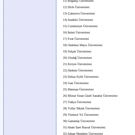
11) Boğaziçi Üniversitesi
12) Dicle Üniversitesi
13) Çukurova Üniversitesi
14) Anadolu Üniversitesi
15) Cumhuriyet Üniversitesi
16) İnönü Üniversitesi
17) Fırat Üniversitesi
18) Ondokuz Mayıs Üniversitesi
19) Selçuk Üniversitesi
20) Uludağ Üniversitesi
21) Erciyes Üniversitesi
22) Akdeniz Üniversitesi
23) Dokuz Eylül Üniversitesi
24) Gazi Üniversitesi
25) Marmara Üniversitesi
26) Mimar Sinan Güzel Sanatlar Üniversitesi
27) Trakya Üniversitesi
28) Yıldız Teknik Üniversitesi
29) Yüzüncü Yıl Üniversitesi
30) Gaziantep Üniversitesi
31) Abant İzzet Baysal Üniversitesi
32) Adnan Menderes Üniversitesi