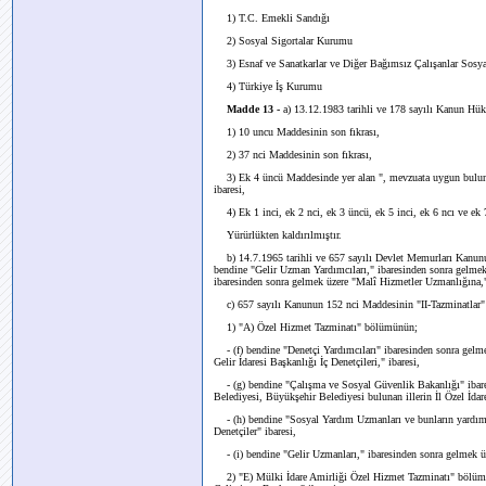
1) T.C. Emekli Sandığı
2) Sosyal Sigortalar Kurumu
3) Esnaf ve Sanatkarlar ve Diğer Bağımsız Çalışanlar Sosya
4) Türkiye İş Kurumu
Madde 13 -
a) 13.12.1983 tarihli ve 178 sayılı Kanun H
1) 10 uncu Maddesinin son fıkrası,
2) 37 nci Maddesinin son fıkrası,
3) Ek 4 üncü Maddesinde yer alan ", mevzuata uygun bulunma
ibaresi,
4) Ek 1 inci, ek 2 nci, ek 3 üncü, ek 5 inci, ek 6 ncı ve ek 
Yürürlükten kaldırılmıştır.
b) 14.7.1965 tarihli ve 657 sayılı Devlet Memurları Kanun
bendine "Gelir Uzman Yardımcıları," ibaresinden sonra gelmek
ibaresinden sonra gelmek üzere "Malî Hizmetler Uzmanlığına," 
c) 657 sayılı Kanunun 152 nci Maddesinin "II-Tazminatlar"
1) "A) Özel Hizmet Tazminatı" bölümünün;
- (f) bendine "Denetçi Yardımcıları" ibaresinden sonra gelme
Gelir İdaresi Başkanlığı İç Denetçileri," ibaresi,
- (g) bendine "Çalışma ve Sosyal Güvenlik Bakanlığı" ibar
Belediyesi, Büyükşehir Belediyesi bulunan illerin İl Özel İdare
- (h) bendine "Sosyal Yardım Uzmanları ve bunların yardımcıl
Denetçiler" ibaresi,
- (i) bendine "Gelir Uzmanları," ibaresinden sonra gelmek üz
2) "E) Mülki İdare Amirliği Özel Hizmet Tazminatı" bölümünü