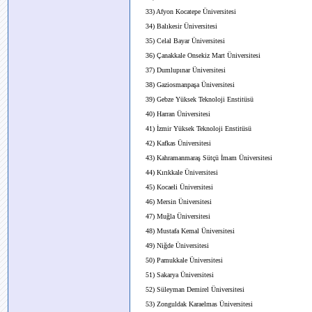
33) Afyon Kocatepe Üniversitesi
34) Balıkesir Üniversitesi
35) Celal Bayar Üniversitesi
36) Çanakkale Onsekiz Mart Üniversitesi
37) Dumlupınar Üniversitesi
38) Gaziosmanpaşa Üniversitesi
39) Gebze Yüksek Teknoloji Enstitüsü
40) Harran Üniversitesi
41) İzmir Yüksek Teknoloji Enstitüsü
42) Kafkas Üniversitesi
43) Kahramanmaraş Sütçü İmam Üniversitesi
44) Kırıkkale Üniversitesi
45) Kocaeli Üniversitesi
46) Mersin Üniversitesi
47) Muğla Üniversitesi
48) Mustafa Kemal Üniversitesi
49) Niğde Üniversitesi
50) Pamukkale Üniversitesi
51) Sakarya Üniversitesi
52) Süleyman Demirel Üniversitesi
53) Zonguldak Karaelmas Üniversitesi