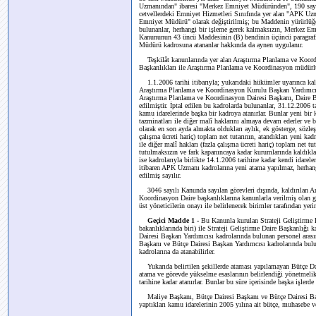
Uzmanından" ibaresi "Merkez Emniyet Müdüründen", 190 sa
cetvellerdeki Emniyet Hizmetleri Sınıfında yer alan "APK U
Emniyet Müdürü" olarak değiştirilmiş; bu Maddenin yürürlüğe
bulunanlar, herhangi bir işleme gerek kalmaksızın, Merkez Em
Kanununun 43 üncü Maddesinin (B) bendinin üçüncü paragrafı
Müdürü kadrosuna atananlar hakkında da aynen uygulanır.
Teşkilât kanunlarında yer alan Araştırma Planlama ve Koord
Başkanlıkları ile Araştırma Planlama ve Koordinasyon müdürlükl
1.1.2006 tarihi itibarıyla; yukarıdaki hükümler uyarınca kal
Araştırma Planlama ve Koordinasyon Kurulu Başkan Yardımcı
Araştırma Planlama ve Koordinasyon Dairesi Başkanı, Daire 
edilmiştir. İptal edilen bu kadrolarda bulunanlar, 31.12.2006 t
kamu idarelerinde başka bir kadroya atanırlar. Bunlar yeni bir 
tazminatları ile diğer malî haklarını almaya devam ederler ve bu
olarak en son ayda almakta oldukları aylık, ek gösterge, sözleş
çalışma ücreti hariç) toplam net tutarının, atandıkları yeni kad
ile diğer malî hakları (fazla çalışma ücreti hariç) toplam net tu
tutulmaksızın ve fark kapanıncaya kadar kurumlarında kaldıklar
ise kadrolarıyla birlikte 14.1.2006 tarihine kadar kendi idarel
itibaren APK Uzmanı kadrolarına yeni atama yapılmaz, herhangi
edilmiş sayılır.
3046 sayılı Kanunda sayılan görevleri dışında, kaldırılan A
Koordinasyon Daire başkanlıklarına kanunlarla verilmiş olan g
üst yöneticilerin onayı ile belirlenecek birimler tarafından yerine
Geçici Madde 1 -
Bu Kanunla kurulan Strateji Geliştirme Ba
bakanlıklarında biri) ile Strateji Geliştirme Daire Başkanlığ
Dairesi Başkan Yardımcısı kadrolarında bulunan personel arasınd
Başkanı ve Bütçe Dairesi Başkan Yardımcısı kadrolarında bulun
kadrolarına da atanabilirler.
Yukarıda belirtilen şekillerde ataması yapılamayan Bütçe Dai
atama ve görevde yükselme esaslarının belirlendiği yönetmeli
tarihine kadar atanırlar. Bunlar bu süre içerisinde başka işlerde 
Maliye Başkanı, Bütçe Dairesi Başkanı ve Bütçe Dairesi Başk
yaptıkları kamu idarelerinin 2005 yılına ait bütçe, muhasebe v