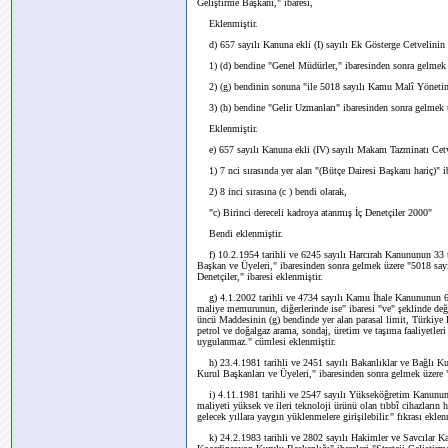
Geliştirme
Başkanı," ibaresi,
Eklenmiştir.
d) 657 sayılı Kanuna ekli (I) sayılı Ek Gösterge Cetvelinin 
1) (d) bendine "Genel Müdürler," ibaresinden sonra gelmek ü
2) (g) bendinin sonuna "ile 5018 sayılı Kamu Malî Yönetimi 
3) (h) bendine "Gelir Uzmanları" ibaresinden sonra gelmek ü
Eklenmiştir.
e) 657 sayılı Kanuna ekli (IV) sayılı Makam Tazminatı Cetv
1) 7 nci sırasında yer alan "(Bütçe Dairesi Başkanı hariç)" iba
2) 8 inci sırasına (c ) bendi olarak,
"c) Birinci dereceli kadroya atanmış İç Denetçiler 2000"
Bendi eklenmiştir.
f) 10.2.1954 tarihli ve 6245 sayılı Harcırah Kanununun 33 ü
Başkan ve Üyeleri," ibaresinden sonra gelmek üzere "5018 sa
Denetçiler," ibaresi eklenmiştir.
g) 4.1.2002 tarihli ve 4734 sayılı Kamu İhale Kanununun 6 nc
maliye memurunun, diğerlerinde ise" ibaresi "ve" şeklinde de
üncü Maddesinin (g) bendinde yer alan parasal limit, Türkiye P
petrol ve doğalgaz arama, sondaj, üretim ve taşıma faaliyetleri 
uygulanmaz." cümlesi eklenmiştir.
h) 23.4.1981 tarihli ve 2451 sayılı Bakanlıklar ve Bağlı Kur
Kurul Başkanları ve Üyeleri," ibaresinden sonra gelmek üzere "
i) 4.11.1981 tarihli ve 2547 sayılı Yükseköğretim Kanununun 
maliyeti yüksek ve ileri teknoloji ürünü olan tıbbî cihazların
gelecek yıllara yaygın yüklenmelere girişilebilir." fıkrası eklen
k) 24.2.1983 tarihli ve 2802 sayılı Hakimler ve Savcılar Kanu