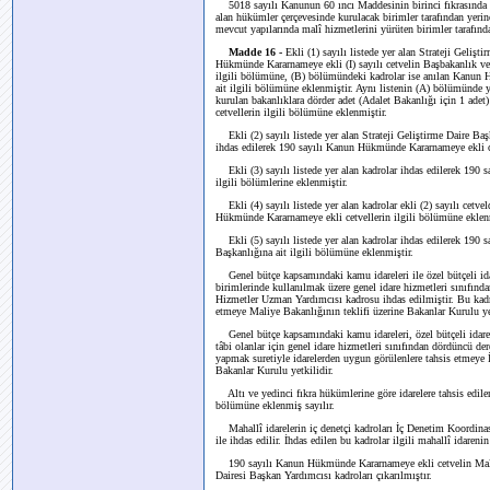
5018 sayılı Kanunun 60 ıncı Maddesinin birinci fıkrasında mal
alan hükümler çerçevesinde kurulacak birimler tarafından yerin
mevcut yapılarında malî hizmetlerini yürüten birimler tarafından
Madde 16 -
Ekli (1) sayılı listede yer alan Strateji Geliş
Hükmünde Kararnameye ekli (I) sayılı cetvelin Başbakanlık ve b
ilgili bölümüne, (B) bölümündeki kadrolar ise anılan Kanun H
ait ilgili bölümüne eklenmiştir. Aynı listenin (A) bölümünde y
kurulan bakanlıklara dörder adet (Adalet Bakanlığı için 1 ade
cetvellerin ilgili bölümüne eklenmiştir.
Ekli (2) sayılı listede yer alan Strateji Geliştirme Daire Başk
ihdas edilerek 190 sayılı Kanun Hükmünde Kararnameye ekli ce
Ekli (3) sayılı listede yer alan kadrolar ihdas edilerek 19
ilgili bölümlerine eklenmiştir.
Ekli (4) sayılı listede yer alan kadrolar ekli (2) sayılı cetve
Hükmünde Kararnameye ekli cetvellerin ilgili bölümüne eklenm
Ekli (5) sayılı listede yer alan kadrolar ihdas edilerek 190 s
Başkanlığına ait ilgili bölümüne eklenmiştir.
Genel bütçe kapsamındaki kamu idareleri ile özel bütçeli id
birimlerinde kullanılmak üzere genel idare hizmetleri sınıfınd
Hizmetler Uzman Yardımcısı kadrosu ihdas edilmiştir. Bu kadro
etmeye Maliye Bakanlığının teklifi üzerine Bakanlar Kurulu yet
Genel bütçe kapsamındaki kamu idareleri, özel bütçeli idar
tâbi olanlar için genel idare hizmetleri sınıfından dördüncü de
yapmak suretiyle idarelerden uygun görülenlere tahsis etmeye
Bakanlar Kurulu yetkilidir.
Altı ve yedinci fıkra hükümlerine göre idarelere tahsis edile
bölümüne eklenmiş sayılır.
Mahallî idarelerin iç denetçi kadroları İç Denetim Koordinasy
ile ihdas edilir. İhdas edilen bu kadrolar ilgili mahallî idaren
190 sayılı Kanun Hükmünde Kararnameye ekli cetvelin Mali
Dairesi Başkan Yardımcısı kadroları çıkarılmıştır.