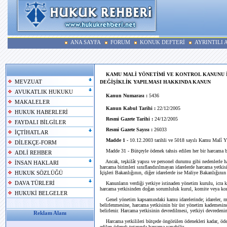
ANA SAYFA
FORUM
KONUK DEFTERİ
AYRINTILI
KAMU MALİ YÖNETİMİ VE KONTROL KANUNU
MEVZUAT
DEĞİŞİKLİK YAPILMASI HAKKINDA KANUN
AVUKATLIK HUKUKU
Kanun Numarası :
5436
MAKALELER
Kanun Kabul Tarihi :
22/12/2005
HUKUK HABERLERİ
Resmi Gazete Tarihi :
24/12/2005
FAYDALI BİLGİLER
Resmi Gazete Sayısı :
26033
İÇTİHATLAR
Madde 1 -
10.12.2003 tarihli ve 5018 sayılı Kamu Malî Yö
DİLEKÇE-FORM
Madde 31 - Bütçeyle ödenek tahsis edilen her bir harcama bir
ADLİ REHBER
Ancak, teşkilât yapısı ve personel durumu gibi nedenlerle har
İNSAN HAKLARI
harcama birimleri sınıflandırılmayan idarelerde harcama yetkisi,
İçişleri Bakanlığının, diğer idarelerde ise Maliye Bakanlığının
HUKUK SÖZLÜĞÜ
DAVA TÜRLERİ
Kanunların verdiği yetkiye istinaden yönetim kurulu, icra ko
harcama yetkisinden doğan sorumluluk kurul, komite veya kom
HUKUKİ BELGELER
Genel yönetim kapsamındaki kamu idarelerinde; idareler, merk
belirlenmesine, harcama yetkisinin bir üst yönetim kademesind
belirlenir. Harcama yetkisinin devredilmesi, yetkiyi devreden
Reklam Alanı
Harcama yetkilileri bütçede öngörülen ödenekleri kadar, öden
edilen ödenek tutarında harcama yapabilir.