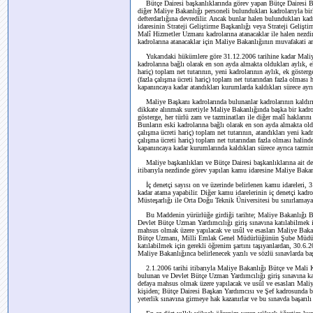
Bütçe Dairesi başkanlıklarında görev yapan Bütçe Dairesi Ba
diğer Maliye Bakanlığı personeli bulundukları kadrolarıyla birl
defterdarlığına devredilir. Ancak bunlar halen bulundukları kad
idaresinin Strateji Geliştirme Başkanlığı veya Strateji Geliş
Malî Hizmetler Uzmanı kadrolarına atanacaklar ile halen nezdind
kadrolarına atanacaklar için Maliye Bakanlığının muvafakati a
Yukarıdaki hükümlere göre 31.12.2006 tarihine kadar Maliye 
kadrolarına bağlı olarak en son ayda almakta oldukları aylık, ek
hariç) toplam net tutarının, yeni kadrolarının aylık, ek gösterg
(fazla çalışma ücreti hariç) toplam net tutarından fazla olması 
kapanıncaya kadar atandıkları kurumlarda kaldıkları sürece ayrı
Maliye Başkanı kadrolarında bulunanlar kadrolarının kaldırıld
dikkate alınmak suretiyle Maliye Bakanlığında başka bir kadroya
gösterge, her türlü zam ve tazminatları ile diğer malî haklarını
Bunların eski kadrolarına bağlı olarak en son ayda almakta olduk
çalışma ücreti hariç) toplam net tutarının, atandıkları yeni kadr
çalışma ücreti hariç) toplam net tutarından fazla olması halinde
kapanıncaya kadar kurumlarında kaldıkları sürece ayrıca tazmin
Maliye başkanlıkları ve Bütçe Dairesi başkanlıklarına ait demi
itibarıyla nezdinde görev yapılan kamu idaresine Maliye Bakanlı
İç denetçi sayısı on ve üzerinde belirlenen kamu idareleri, 31.
kadar atama yapabilir. Diğer kamu idarelerinin iç denetçi kadr
Müsteşarlığı ile Orta Doğu Teknik Üniversitesi bu sınırlamaya 
Bu Maddenin yürürlüğe girdiği tarihte; Maliye Bakanlığı 
Devlet Bütçe Uzman Yardımcılığı giriş sınavına katılabilmek iç
mahsus olmak üzere yapılacak ve usûl ve esasları Maliye Bakanl
Bütçe Uzmanı, Milli Emlak Genel Müdürlüğünün Şube Müdürü 
katılabilmek için gerekli öğrenim şartını taşıyanlardan, 30.6.
Maliye Bakanlığınca belirlenecek yazılı ve sözlü sınavlarda baş
2.1.2006 tarihi itibarıyla Maliye Bakanlığı Bütçe ve Mali Ko
bulunan ve Devlet Bütçe Uzman Yardımcılığı giriş sınavına katı
defaya mahsus olmak üzere yapılacak ve usûl ve esasları Maliye
kişiden; Bütçe Dairesi Başkan Yardımcısı ve Şef kadrosunda bu
yeterlik sınavına girmeye hak kazanırlar ve bu sınavda başarılı