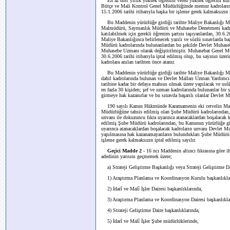
En az dört yıllık yüksek öğrenim veren yüksek öğretim kuru
Bütçe ve Mali Kontrol Genel Müdürlüğünde memur kadrolarında
15.1.2006 tarihi itibarıyla başka bir işleme gerek kalmaksızın is
Bu Maddenin yürürlüğe girdiği tarihte Maliye Bakanlığı M
Malmüdürü, Saymanlık Müdürü ve Muhasebe Denetmeni kadrol
katılabilmek için gerekli öğrenim şartını taşıyanlardan, 30.6.
Maliye Bakanlığınca belirlenecek yazılı ve sözlü sınavlarda ba
Müdürü kadrolarında bulunanlardan bu şekilde Devlet Muhasebe
Muhasebe Uzmanı olarak değiştirilmiştir. Muhasebat Genel Mü
30.6.2006 tarihi itibarıyla iptal edilmiş olup, bu sayının üz
kadrolara anılan tarihten önce atanır.
Bu Maddenin yürürlüğe girdiği tarihte Maliye Bakanlığı Mil
dahil kadrolarında bulunan ve Devlet Malları Uzman Yardımcılı
tarihine kadar bir defaya mahsus olmak üzere yapılacak ve usûl 
en fazla 30 kişiden; şef ve uzman kadrolarında bulunanlar bir y
girmeye hak kazanırlar ve bu sınavda başarılı olanlar Devlet Ma
190 sayılı Kanun Hükmünde Kararnamenin eki cetvelin Maliy
Müdürlüğüne tahsis edilmiş olan Şube Müdürü kadrolarından, b
unvanı ile dokuzuncu fıkra uyarınca atanacaklardan boşalaca
edilmiş Şube Müdürü kadrolarından, bu Kanunun yürürlüğe girdi
uyarınca atanacaklardan boşalacak kadroların unvanı Devlet Ma
yapılmasına hak kazanamayanların bulundukları Şube Müdürü unv
işleme gerek kalmaksızın iptal edilmiş sayılır.
Geçici Madde 2 -
16 ncı Maddenin altıncı fıkrasına göre i
adedinin yarısını geçmemek üzere;
a) Strateji Geliştirme Başkanlığı veya Strateji Geliştirme Da
1) Araştırma Planlama ve Koordinasyon Kurulu başkanlıkla
2) İdarî ve Malî İşler Dairesi başkanlıklarında,
3) Araştırma Planlama ve Koordinasyon Dairesi başkanlıkla
4) Strateji Geliştirme Daire başkanlıklarında,
5) İdarî ve Malî İşler Şube müdürlüklerinde,