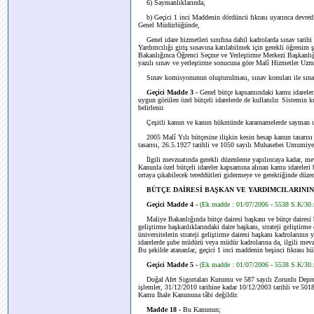
6) Saymanlıklarında,
b) Geçici 1 inci Maddenin dördüncü fıkrası uyarınca devred
Genel Müdürlüğünde,
Genel idare hizmetleri sınıfına dahil kadrolarda sınav tarihi
Yardımcılığı giriş sınavına katılabilmek için gerekli öğrenim 
Bakanlığınca Öğrenci Seçme ve Yerleştirme Merkezi Başkanlığ
yazılı sınav ve yerleştirme sonucuna göre Malî Hizmetler Uzman
Sınav komisyonunun oluşturulması, sınav konuları ile sınav v
Geçici Madde 3 -
Genel bütçe kapsamındaki kamu idareler
uygun görülen özel bütçeli idarelerde de kullanılır. Sistemin 
belirlenir.
Çeşitli kanun ve kanun hükmünde kararnamelerde sayman unva
2005 Malî Yılı bütçesine ilişkin kesin hesap kanun tasarısı i
tasarısı, 26.5.1927 tarihli ve 1050 sayılı Muhasebei Umumiye
İlgili mevzuatında gerekli düzenleme yapılıncaya kadar, mevzu
Kanunla özel bütçeli idareler kapsamına alınan kamu idareleri 
ortaya çıkabilecek tereddütleri gidermeye ve gerektiğinde düz
BÜTÇE DAİRESİ BAŞKAN VE YARDIMCILARININ
Geçici Madde 4 -
(Ek madde : 01/07/2006 - 5538 S.K/30
Maliye Bakanlığında bütçe dairesi başkanı ve bütçe dairesi 
geliştirme başkanlıklarındaki daire başkanı, strateji geliştirm
üniversitelerin strateji geliştirme dairesi başkanı kadrolarının
idarelerde şube müdürü veya müdür kadrolarına da, ilgili mevzua
Bu şekilde atananlar, geçici 1 inci maddenin beşinci fıkrası h
Geçici Madde 5 -
(Ek madde : 01/07/2006 - 5538 S.K/30
Doğal Afet Sigortaları Kurumu ve 587 sayılı Zorunlu Dep
işlemler, 31/12/2010 tarihine kadar 10/12/2003 tarihli ve 50
Kamu İhale Kanununa tâbi değildir.
Madde 18 -
Bu Kanunun;