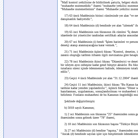
"Malî kontrol yetkilisine de bildirilmek şartıyla, belgesi eksik
"muhasebe mutemedidir." ibaresi "muhasebe yetkilisi mutemed
"Muhasebe mutemetlerinin" ibaresi "Muhasebe yetkilisi mutem
17) 63 üncü Maddesinin birinci cümlesinde yer alan "ve nesne
danışmanlık faaliyetidir.",
18) 64 üncü Maddesinin (d) bendinde yer alan "izlemek" iba
19) 65 inci Maddesinin son fıkrasının ilk cümlesi "İç denetçile
idarelerde üst yöneticiler tarafından sertifikalı adaylar arasında
20) 67 nci Maddesinin (i) bendi "İşlem hacimleri ve personel sa
denetçi atanıp atanmayacağına karar vermek.",
21) 71 inci Maddesinin üçüncü fıkrası "Kontrol, denetim, in
zararın oluştuğu tarihten itibaren ilgili mevzuatına göre hesaplan
22) 78 inci Maddesinin ikinci fıkrası "Düzenleyici ve denetley
bir izleyen ayın onbeşine kadar genel bütçeye aktarılır. Bu 
tutarların süresi içinde ödenmemesi halinde, ödenmeyen tutar
edilir.",
23) Geçici 4 üncü Maddesinde yer alan "31.12.2004" ibarele
24) Geçici 11 inci Maddesinin; ikinci fıkrası "Bu Kanun ka
tarihine kadar yeniden yapılandırılır.", üçüncü fıkrası "Döner 
hazırlanması, uygulanması, sonuçlandırılması ve muhasebesi 
belirlenir. Fonların muhasebesi de bu Kanunun öngördüğü muh
Şeklinde değiştirilmiştir.
b) 5018 sayılı Kanunun;
1) 2 nci Maddesinin son fıkrasına "25" ibaresinden sonra gel
ibaresinden sonra gelmek üzere "78" ibaresi,
2) 18 inci Maddesinin son fıkrasının başına "Türkiye Büyük M
3) 27 nci Maddesinin (d) bendine "taşıma," ibaresinden sonr
"Ancak (d) bendinde sayılan işler için bütçelerinde ödenekleri