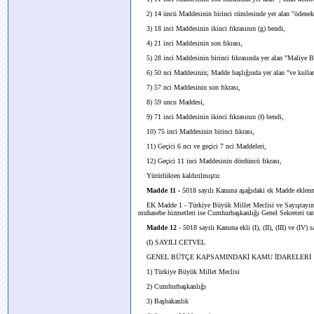
2) 14 üncü Maddesinin birinci cümlesinde yer alan "ödenek tür
3) 18 inci Maddesinin ikinci fıkrasının (g) bendi,
4) 21 inci Maddesinin son fıkrası,
5) 28 inci Maddesinin birinci fıkrasında yer alan "Maliye Ba
6) 50 nci Maddesinin; Madde başlığında yer alan "ve kullanıla
7) 57 nci Maddesinin son fıkrası,
8) 59 uncu Maddesi,
9) 71 inci Maddesinin ikinci fıkrasının (f) bendi,
10) 75 inci Maddesinin birinci fıkrası,
11) Geçici 6 ncı ve geçici 7 nci Maddeleri,
12) Geçici 11 inci Maddesinin dördüncü fıkrası,
Yürürlükten kaldırılmıştır.
Madde 11 -
5018 sayılı Kanuna aşağıdaki ek Madde eklenm
EK Madde 1 - Türkiye Büyük Millet Meclisi ve Sayıştayın 
muhasebe hizmetleri ise Cumhurbaşkanlığı Genel Sekreteri taraf
Madde 12 -
5018 sayılı Kanuna ekli (I), (II), (III) ve (IV) s
(I) SAYILI CETVEL
GENEL BÜTÇE KAPSAMINDAKİ KAMU İDARELERİ
1) Türkiye Büyük Millet Meclisi
2) Cumhurbaşkanlığı
3) Başbakanlık