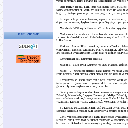
verme sorumluluklarını görüşür. Bu görüşmelere üst yönetici ve
İdare faaliyet raporu, ilgili idare hakkındaki genel bilgilerle
sapmaların nedenlerini, varlık ve yükümlülükleri ile yardım yap
bilgileri; stratejik plan ve performans programı uyarınca yürütü
Bu raporlarda yer alacak hususlar, raporların hazırlanması, il
diğer usûl ve esaslar, İçişleri Bakanlığı ve Sayıştayın görüşü a
Madde 4 -
5018 sayılı Kanunun 47 nci Maddesi aşağıdaki şe
Host - Sponsor
Madde 47 - Kamu idareleri, kanunlarında belirtilen kamu hiz
ve tasarrufu altındaki yerleri, birbirlerine ve köy tüzel kişilikl
kullanılamaz.
Hazinenin özel mülkiyetindeki taşınmazlarla Devletin hüküm ve
olmayanların tahsisini kaldırmaya Maliye Bakanlığı; diğer taşı
Bu Maddenin uygulanmasına ilişkin esas ve usûller Maliye Baka
Kanunlardaki özel hükümler saklıdır.
Madde 5 -
5018 sayılı Kanunun 49 uncu Maddesi aşağıdaki 
Madde 49 - Muhasebe sistemi; karar, kontrol ve hesap verme s
kesin hesabın çıkarılmasına temel olacak şekilde kurulur ve yü
Kamu hesapları, kamu idarelerinin gelir, gider ve varlıkları
türlü işlemlerle garantilerin ve yükümlülüklerin belirlenmiş b
gerekli bilgilerin sağlanması amacıyla tutulur.
Genel yönetim kapsamındaki kamu idarelerinde uygulanacak mu
Bakanlığı bünyesinde; Sayıştay Başkanlığı, Maliye Bakanlığı, 
temsilcilerinin katılımıyla oluşturulacak olan Devlet Muhasebe
yayımlanır. Kurulun yapısı, çalışma usûl ve esasları ile diğer
Bu Kurulda görevlendirilenlerin aslî görevleri devam eder. B
gösterge rakamının memur aylık katsayısıyla çarpımı sonucu bu
Genel yönetim kapsamındaki kamu idarelerince uygulanacak çerç
hususlar, Kurul tarafından belirlenen muhasebe ve raporlama sta
belirlenir ve Bakanlar Kurulu kararıyla yürürlüğe konulacak yö