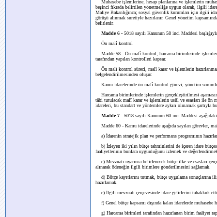
Muhasebe işlemlerine, hesap planlarına ve işlemlerin muhasebe
beşinci fıkrada belirtilen yönetmeliğe uygun olarak, ilgili id
Maliye Bakanlığınca; sosyal güvenlik kurumları için ilgili ida
görüşü alınmak suretiyle hazırlanır. Genel yönetim kapsamında
belirlenir.
Madde 6 -
5018 sayılı Kanunun 58 inci Maddesi başlığıyla b
Ön malî kontrol
Madde 58 - Ön malî kontrol, harcama birimlerinde işlemlerin 
tarafından yapılan kontrolleri kapsar.
Ön malî kontrol süreci, malî karar ve işlemlerin hazırlanması
belgelendirilmesinden oluşur.
Kamu idarelerinde ön malî kontrol görevi, yönetim sorumlul
Harcama birimlerinde işlemlerin gerçekleştirilmesi aşamasında
tâbi tutulacak malî karar ve işlemlerin usûl ve esasları ile ön
idareleri, bu standart ve yöntemlere aykırı olmamak şartıyla 
Madde 7 -
5018 sayılı Kanunun 60 ıncı Maddesi aşağıdaki ş
Madde 60 - Kamu idarelerinde aşağıda sayılan görevler, malî 
a) İdarenin stratejik plan ve performans programının hazırla
b) İzleyen iki yılın bütçe tahminlerini de içeren idare bütçes
faaliyetlerinin bunlara uygunluğunu izlemek ve değerlendirme
c) Mevzuatı uyarınca belirlenecek bütçe ilke ve esasları çerç
alınarak ödeneğin ilgili birimlere gönderilmesini sağlamak.
d) Bütçe kayıtlarını tutmak, bütçe uygulama sonuçlarına ilişki
hazırlamak.
e) İlgili mevzuatı çerçevesinde idare gelirlerini tahakkuk etti
f) Genel bütçe kapsamı dışında kalan idarelerde muhasebe h
g) Harcama birimleri tarafından hazırlanan birim faaliyet rapo