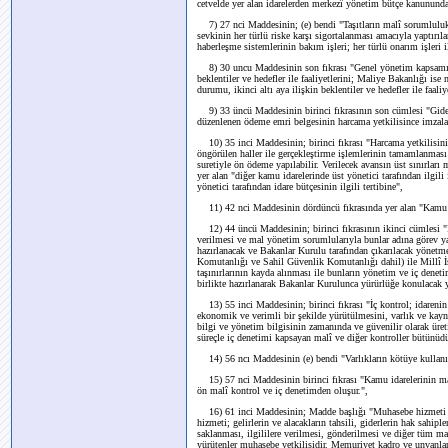
cetvelde yer alan idarelerden merkezî yönetim bütçe kanununda 
7) 27 nci Maddesinin; (e) bendi "Taşıtların malî sorumluluk s
sevkinin her türlü riske karşı sigortalanması amacıyla yaptırıla
haberleşme sistemlerinin bakım işleri; her türlü onarım işleri i
8) 30 uncu Maddesinin son fıkrası "Genel yönetim kapsamındaki
beklentiler ve hedefler ile faaliyetlerini; Maliye Bakanlığı i
durumu, ikinci altı aya ilişkin beklentiler ve hedefler ile fa
9) 33 üncü Maddesinin birinci fıkrasının son cümlesi "Giderler
düzenlenen ödeme emri belgesinin harcama yetkilisince imzala
10) 35 inci Maddesinin; birinci fıkrası "Harcama yetkilisinin
öngörülen haller ile gerçekleştirme işlemlerinin tamamlanması
suretiyle ön ödeme yapılabilir. Verilecek avansın üst sınırları
yer alan "diğer kamu idarelerinde üst yönetici tarafından ilgili 
yönetici tarafından idare bütçesinin ilgili tertibine",
11) 42 nci Maddesinin dördüncü fıkrasında yer alan "Kamu id
12) 44 üncü Maddesinin; birinci fıkrasının ikinci cümlesi "B
verilmesi ve mal yönetim sorumlularıyla bunlar adına görev ya
hazırlanacak ve Bakanlar Kurulu tarafından çıkarılacak yönetmel
Komutanlığı ve Sahil Güvenlik Komutanlığı dahil) ile Millî 
taşınırlarının kayda alınması ile bunların yönetim ve iç deneti
birlikte hazırlanarak Bakanlar Kurulunca yürürlüğe konulacak y
13) 55 inci Maddesinin; birinci fıkrası "İç kontrol; idarenin 
ekonomik ve verimli bir şekilde yürütülmesini, varlık ve kay
bilgi ve yönetim bilgisinin zamanında ve güvenilir olarak üre
süreçle iç denetimi kapsayan malî ve diğer kontroller bütünüdür
14) 56 ncı Maddesinin (e) bendi "Varlıkların kötüye kullanıl
15) 57 nci Maddesinin birinci fıkrası "Kamu idarelerinin mal
ön malî kontrol ve iç denetimden oluşur.",
16) 61 inci Maddesinin; Madde başlığı "Muhasebe hizmeti ve 
hizmeti; gelirlerin ve alacakların tahsili, giderlerin hak sahipl
saklanması, ilgililere verilmesi, gönderilmesi ve diğer tüm mal
yürütenler muhasebe yetkilisidir. Memuriyet kadro ve unvanları