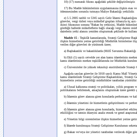
10) (17) numaralı fıkrası aşağıdaki şekilde değiştirilmiştir.
17) Bu Madde hükümlerinin uygulanmasına ilişkin esas ve usûll
ödenmesinden sorumlu tutmaya Maliye Bakanlığı yetkilidir.
e) 5.5.2005 tarihli ve 5345 sayılı Gelir İdaresi Başkanlığı
görevler, vergi türleri veya mükellef grupları itibarıyla üç ayr
ikinci fıkrasının sonuna "Bakan bu yetkisini, Madde hükmünde
gördüğü hallerde mükelleflerin bağlı olacağı vergi dairesi müd
dairelerin yetki alanını yeniden oluşturmak şeklinde de kullana
Madde 15 -
Teşkilât kanunlarında, Strateji Geliştirme Başka
ilişkin hizmetlerin yerine getirildiği Müdürlük birimlerine iliş
verilen diğer görevleri de yürütmek üzere;
a) Başbakanlık ve bakanlıklarda (Millî Savunma Bakanlığı ha
b) Ekli (1) sayılı cetvelde yer alan kamu idarelerinin merkez t
kamu idarelerinin merkez teşkilâtlarında ise Müdürlük kurulmu
c) Üniversiteler ile yüksek teknoloji enstitülerinde Strateji
Aşağıda sayılan görevler ile 5018 sayılı Kamu Malî Yönetimi
kamu idarelerinde Strateji Geliştirme Başkanlıkları, Strateji Ge
hizmetlerin yerine getirildiği müdürlükler tarafından yürütülür
a) Ulusal kalkınma strateji ve politikaları, yıllık program ve
politikalarını belirlemek, amaçlarını oluşturmak üzere gerekli
b) İdarenin görev alanına giren konularda performans ve kalit
c) İdarenin yönetimi ile hizmetlerin geliştirilmesi ve perfor
d) İdarenin görev alanına giren konularda, hizmetleri etkiley
etkililiğini ve tatmin düzeyini analiz etmek ve genel araştırm
e) Yönetim bilgi sistemlerine ilişkin hizmetleri yerine geti
f) İdarede kurulmuşsa Strateji Geliştirme Kurulunun sekreta
g) Bakan ve/veya üst yönetici tarafından verilecek diğer gör