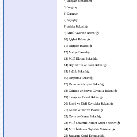
4) Anayasa Mahkemesi
5) Yargıtay
6) Danıştay
7) Sayıştay
8) Adalet Bakanlığı
9) Millî Savunma Bakanlığı
10) İçişleri Bakanlığı
11) Dışişleri Bakanlığı
12) Maliye Bakanlığı
13) Millî Eğitim Bakanlığı
14) Bayındırlık ve İskân Bakanlığı
15) Sağlık Bakanlığı
16) Ulaştırma Bakanlığı
17) Tarım ve Köyişleri Bakanlığı
18) Çalışma ve Sosyal Güvenlik Bakanlığı
19) Sanayi ve Ticaret Bakanlığı
20) Enerji ve Tabiî Kaynaklar Bakanlığı
21) Kültür ve Turizm Bakanlığı
22) Çevre ve Orman Bakanlığı
23) Millî Güvenlik Kurulu Genel Sekreterliği
24) Millî İstihbarat Teşkilatı Müsteşarlığı
25) Jandarma Genel Komutanlığı