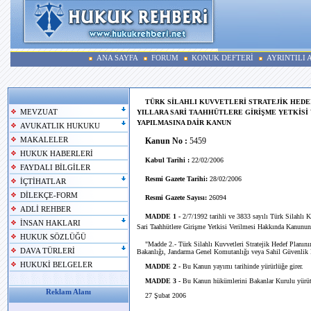
ANA SAYFA
FORUM
KONUK DEFTERİ
AYRINTILI
TÜRK SİLAHLI KUVVETLERİ STRATEJİK HED
MEVZUAT
YILLARA SARİ TAAHHÜTLERE GİRİŞME YETKİSİ
YAPILMASINA DAİR KANUN
AVUKATLIK HUKUKU
MAKALELER
Kanun No :
5459
HUKUK HABERLERİ
Kabul Tarihi :
22/02/2006
FAYDALI BİLGİLER
Resmi Gazete Tarihi:
28/02/2006
İÇTİHATLAR
DİLEKÇE-FORM
Resmi Gazete Sayısı:
26094
ADLİ REHBER
MADDE 1 -
2/7/1992 tarihli ve 3833 sayılı Türk Silahlı K
İNSAN HAKLARI
Sari Taahhütlere Girişme Yetkisi Verilmesi Hakkında Kanunun 2
HUKUK SÖZLÜĞÜ
"Madde 2.- Türk Silahlı Kuvvetleri Stratejik Hedef Planının 
DAVA TÜRLERİ
Bakanlığı, Jandarma Genel Komutanlığı veya Sahil Güvenlik Komut
HUKUKİ BELGELER
MADDE 2 -
Bu Kanun yayımı tarihinde yürürlüğe girer.
MADDE 3 -
Bu Kanun hükümlerini Bakanlar Kurulu yürüt
Reklam Alanı
27 Şubat 2006