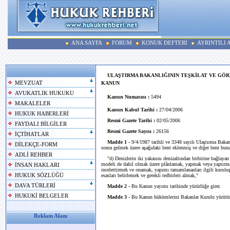
ANA SAYFA
FORUM
KONUK DEFTERİ
AYRINTILI
ULAŞTIRMA BAKANLIĞININ TEŞKİLAT VE GÖR
MEVZUAT
KANUN
AVUKATLIK HUKUKU
Kanun Numarası :
5494
MAKALELER
Kanun Kabul Tarihi :
27/04/2006
HUKUK HABERLERİ
Resmi Gazete Tarihi :
02/05/2006
FAYDALI BİLGİLER
Resmi Gazete Sayısı :
26156
İÇTİHATLAR
Madde 1 -
9/4/1987 tarihli ve 3348 sayılı Ulaştırma Baka
DİLEKÇE-FORM
sonra gelmek üzere aşağıdaki bent eklenmiş ve diğer bent buna g
ADLİ REHBER
"d) Denizlerin iki yakasını denizaltından birbirine bağlayan he
modeli de dahil olmak üzere plânlamak, yapmak veya yaptırmak;
İNSAN HAKLARI
incelettirmek ve onamak, yapımı tamamlananları ilgili kuruluşl
HUKUK SÖZLÜĞÜ
esasları belirlemek ve gerekli tedbirleri almak,"
DAVA TÜRLERİ
Madde 2 -
Bu Kanun yayımı tarihinde yürürlüğe girer.
HUKUKİ BELGELER
Madde 3 -
Bu Kanun hükümlerini Bakanlar Kurulu yürütür
Reklam Alanı