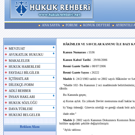
ANA SAYFA
FORUM
KONUK DEFTERİ
AYRINTILI
HÂKİMLER VE SAVCILAR KANUNU İLE BAZI K
MEVZUAT
Kanun Numarası :
5536
AVUKATLIK HUKUKU
Kanun Kabul Tarihi
: 29/06/2006
MAKALELER
Resmi Gazete Tarihi :
08/07/2006
HUKUK HABERLERİ
Resmi Gazete Sayısı :
26222
FAYDALI BİLGİLER
İÇTİHATLAR
Madde 1-
24/2/1983 tarihli ve 2802 sayılı Hâkimler ve Sav
DİLEKÇE-FORM
"Madde 102- Bu Kanunun 2 nci maddesinde belirtilenlerin; a
tâbidir.
ADLİ REHBER
Bu Kanunda geçen;
İNSAN HAKLARI
a) Kıstas aylık: En yüksek Devlet memuruna malî haklar kaps
HUKUK SÖZLÜĞÜ
b) Yargı ödeneği: Görevin niteliği ve gereği olarak brüt aylı
DAVA TÜRLERİ
ifade eder."
HUKUKİ BELGELER
Madde 2-
2802 sayılı Kanunun Dokuzuncu Kısmının İkinci 
birlikte aşağıdaki şekilde değiştirilmiştir.
Reklam Alanı
"Aylık tablosu: