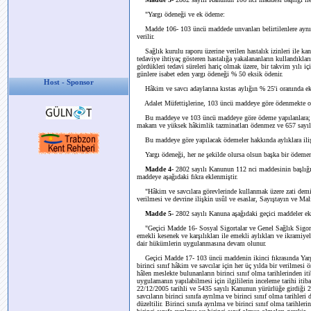
"Yargı ödeneği ve ek ödeme:
Madde 106- 103 üncü maddede unvanları belirtilenlere aynı 
verilir.
Sağlık kurulu raporu üzerine verilen hastalık izinleri ile kanse
tedaviye ihtiyaç gösteren hastalığa yakalananların kullandıkları
gördükleri tedavi süreleri hariç olmak üzere, bir takvim yılı i
günlere isabet eden yargı ödeneği % 50 eksik ödenir.
Host - Sponsor
Hâkim ve savcı adaylarına kıstas aylığın % 25'i oranında e
Adalet Müfettişlerine, 103 üncü maddeye göre ödenmekte olan
Bu maddeye ve 103 üncü maddeye göre ödeme yapılanlara; 3
makam ve yüksek hâkimlik tazminatları ödenmez ve 657 sayı
Bu maddeye göre yapılacak ödemeler hakkında aylıklara ilişk
Yargı ödeneği, her ne şekilde olursa olsun başka bir ödemen
Madde 4-
2802 sayılı Kanunun 112 nci maddesinin başlığı 
maddeye aşağıdaki fıkra eklenmiştir.
"Hâkim ve savcılara görevlerinde kullanmak üzere zati demirbaş
verilmesi ve devrine ilişkin usûl ve esaslar, Sayıştayın ve Ma
Madde 5-
2802 sayılı Kanuna aşağıdaki geçici maddeler ek
"Geçici Madde 16- Sosyal Sigortalar ve Genel Sağlık Sigorta
emekli kesenek ve karşılıkları ile emekli aylıkları ve ikramiy
dair hükümlerin uygulanmasına devam olunur.
Geçici Madde 17- 103 üncü maddenin ikinci fıkrasında Yargıta
birinci sınıf hâkim ve savcılar için her üç yılda bir verilmesi 
hâlen meslekte bulunanların birinci sınıf olma tarihlerinden it
uygulamanın yapılabilmesi için ilgililerin inceleme tarihi iti
22/12/2005 tarihli ve 5435 sayılı Kanunun yürürlüğe girdiği 2
savcıların birinci sınıfa ayrılma ve birinci sınıf olma tarihl
düzeltilir. Birinci sınıfa ayrılma ve birinci sınıf olma tarihle