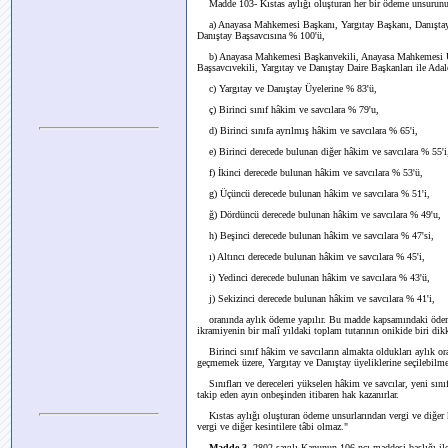
Madde 103- Kıstas aylığı oluşturan her bir ödeme unsurun
a) Anayasa Mahkemesi Başkanı, Yargıtay Başkanı, Danıştay
Danıştay Başsavcısına % 100'ü,
b) Anayasa Mahkemesi Başkanvekili, Anayasa Mahkemesi Üyel
Başsavcıvekili, Yargıtay ve Danıştay Daire Başkanları ile Ada
c) Yargıtay ve Danıştay Üyelerine % 83'ü,
ç) Birinci sınıf hâkim ve savcılara % 79'u,
d) Birinci sınıfa ayrılmış hâkim ve savcılara % 65'i,
e) Birinci derecede bulunan diğer hâkim ve savcılara % 55'i
f) İkinci derecede bulunan hâkim ve savcılara % 53'ü,
g) Üçüncü derecede bulunan hâkim ve savcılara % 51'i,
ğ) Dördüncü derecede bulunan hâkim ve savcılara % 49'u,
h) Beşinci derecede bulunan hâkim ve savcılara % 47'si,
ı) Altıncı derecede bulunan hâkim ve savcılara % 45'i,
i) Yedinci derecede bulunan hâkim ve savcılara % 43'ü,
j) Sekizinci derecede bulunan hâkim ve savcılara % 41'i,
oranında aylık ödeme yapılır. Bu madde kapsamındaki ödeme u
ikramiyenin bir malî yıldaki toplam tutarının onikide biri dikka
Birinci sınıf hâkim ve savcıların almakta oldukları aylık oran
geçmemek üzere, Yargıtay ve Danıştay üyeliklerine seçilebilme y
Sınıfları ve dereceleri yükselen hâkim ve savcılar, yeni sınıf 
takip eden ayın onbeşinden itibaren hak kazanırlar.
Kıstas aylığı oluşturan ödeme unsurlarından vergi ve diğer k
vergi ve diğer kesintilere tâbi olmaz."
Madde 3-
2802 sayılı Kanunun 106 ncı maddesi başlığı ile b