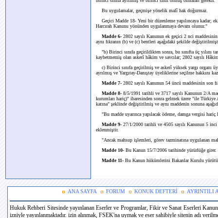
birinci sınıfa ayrılmış ve birinci sınıf olmuş olmaları gerekir.
Bu uygulamalar, geçmişe yönelik malî hak doğurmaz.
Geçici Madde 18- Yeni bir düzenleme yapılıncaya kadar; ekli (
Harcırah Kanunu yönünden uygulanmaya devam olunur."
Madde 6-
2802 sayılı Kanunun ek geçici 2 nci maddesinin b
aynı fıkranın (b) ve (c) bentleri aşağıdaki şekilde değiştirilmişt
"b) Birinci sınıfa geçirildikten sonra, bu sınıfta üç yılını t
kaybetmemiş olan askerî hâkim ve savcılar; 2802 sayılı Hâkiml
c) Birinci sınıfa geçirilmiş ve askerî yüksek yargı organı üye
ayrılmış ve Yargıtay-Danıştay üyeliklerine seçilme hakkını ka
Madde 7-
2802 sayılı Kanunun 54 üncü maddesinin son fıkr
Madde 8-
8/5/1991 tarihli ve 3717 sayılı Kanunun 2/A madd
kurumları hariç)" ibaresinden sonra gelmek üzere "ile Türkiye 
katına" şeklinde değiştirilmiş ve aynı maddenin sonuna aşağıd
"Bu madde uyarınca yapılacak ödeme, damga vergisi hariç he
Madde 9-
27/1/2000 tarihli ve 4505 sayılı Kanunun 5 inci
eklenmiştir.
"Ancak mahsup işlemleri, görev tazminatına uygulanan mahsup
Madde 10-
Bu Kanun 15/7/2006 tarihinde yürürlüğe girer.
Madde 11-
Bu Kanun hükümlerini Bakanlar Kurulu yürütü
ANA SAYFA
FORUM
KONUK DEFTERİ
AYRINTILI
Hukuk Rehberi Sitesinde yayınlanan Eserler ve Programlar, Fikir ve Sanat Eserleri Kanun
izniyle yayınlanmaktadır. izin alınmak, FSEK'na uymak ve eser sahibiyle sitenin adı verilmek 