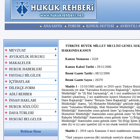
ANA SAYFA
FORUM
KONUK DEFTERİ
AYRINTILI
TÜRKİYE BÜYÜK MİLLET MECLİSİ GENEL SEK
MEVZUAT
HAKKINDA KANUN
AVUKATLIK HUKUKU
Kanun Numarası :
5559
MAKALELER
Kanun Kabul Tarihi :
29/11/2006
HUKUK HABERLERİ
Resmi Gazete Tarihi :
08/12/2006
FAYDALI BİLGİLER
Resmi Gazete Sayısı :
26370
İÇTİHATLAR
Madde 1 -
13/10/1983 tarihli ve 2919 sayılı Türkiye Büyü
DİLEKÇE-FORM
fıkrasında yer alan "Satınalma Komisyonu Başkanlığı", üçüncü 
Müdürlüğü" ile "(f) Mal Saymanlığı", ek 1 inci maddesinin b
ADLİ REHBER
ibareleri çıkarılmış; 2 nci maddesinin üçüncü fıkrasının (A) b
Daire Başkanlığı" ibaresi "İletişim Daire Başkanlığı" şeklinde
İNSAN HAKLARI
Müdürlüğü" ibaresi, "(d) Muhasebe Müdürlüğü" şeklinde değişt
HUKUK SÖZLÜĞÜ
üzere "Satınalma Müdürlüğü, Mali Hizmetler Müdürlüğü", üçünc
Müdürlüğü" ibaresinden sonra gelmek üzere "g) Araştırma Merk
DAVA TÜRLERİ
Hizmetleri Müdürlüğü" ibaresinden sonra gelmek üzere "d) Tel
Bahçeler Müdürlüğü" ibaresinden sonra gelmek üzere "c) Bilgi 
HUKUKİ BELGELER
Müdürlüğü" ibaresinden sonra gelmek üzere "(b) Bilgi İşlem Ş
eden (b) ve (c) satır işaretleri (d) ve (e) olarak teselsül ettirilmiş
Madde 2 -
2919 sayılı Kanunun 4 üncü maddesinin sonuna a
Reklam Alanı
"Özel yarışma sınavına tâbi tutulmak suretiyle alınan Türki