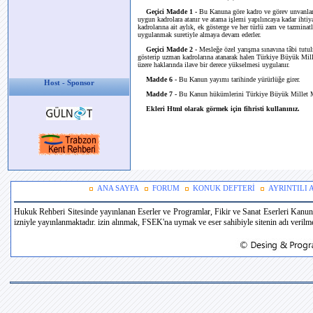
Geçici Madde 1 -
Bu Kanuna göre kadro ve görev unvanları 
uygun kadrolara atanır ve atama işlemi yapılıncaya kadar ihtiya
kadrolarına ait aylık, ek gösterge ve her türlü zam ve tazminatl
uygulanmak suretiyle almaya devam ederler.
Geçici Madde 2 -
Mesleğe özel yarışma sınavına tâbi tutulm
gösterip uzman kadrolarına atanarak halen Türkiye Büyük Mill
üzere haklarında ilave bir derece yükselmesi uygulanır.
Madde 6 -
Bu Kanun yayımı tarihinde yürürlüğe girer.
Host - Sponsor
Madde 7 -
Bu Kanun hükümlerini Türkiye Büyük Millet Me
Ekleri Html olarak görmek için fihristi kullanınız.
ANA SAYFA
FORUM
KONUK DEFTERİ
AYRINTILI
Hukuk Rehberi Sitesinde yayınlanan Eserler ve Programlar, Fikir ve Sanat Eserleri Kanun
izniyle yayınlanmaktadır. izin alınmak, FSEK'na uymak ve eser sahibiyle sitenin adı verilmek 