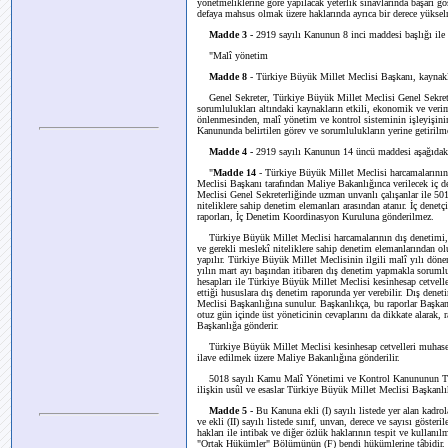
yönetmeliklerine göre yapılacak yeterlik sınavlarında başarı 
defaya mahsus olmak üzere haklarında ayrıca bir derece yüksel
Madde 3 -
2919 sayılı Kanunun 8 inci maddesi başlığı ile bi
"Malî yönetim
Madde 8
- Türkiye Büyük Millet Meclisi Başkanı, kaynaklar
Genel Sekreter, Türkiye Büyük Millet Meclisi Genel Sekreter
sorumlulukları altındaki kaynakların etkili, ekonomik ve veri
önlenmesinden, malî yönetim ve kontrol sisteminin işleyişin
Kanununda belirtilen görev ve sorumlulukların yerine getiril
Madde 4 -
2919 sayılı Kanunun 14 üncü maddesi aşağıdaki ş
"
Madde 14
- Türkiye Büyük Millet Meclisi harcamalarının i
Meclisi Başkanı tarafından Maliye Bakanlığınca verilecek iç d
Meclisi Genel Sekreterliğinde uzman unvanlı çalışanlar ile 
niteliklere sahip denetim elemanları arasından atanır. İç denet
raporları, İç Denetim Koordinasyon Kuruluna gönderilmez.
Türkiye Büyük Millet Meclisi harcamalarının dış denetimi, h
ve gerekli meslekî niteliklere sahip denetim elemanlarından olu
yapılır. Türkiye Büyük Millet Meclisinin ilgili malî yılı döne
yılın mart ayı başından itibaren dış denetim yapmakla soruml
hesapları ile Türkiye Büyük Millet Meclisi kesinhesap cetveller
ettiği hususlara dış denetim raporunda yer verebilir. Dış dene
Meclisi Başkanlığına sunulur. Başkanlıkça, bu raporlar Başkanl
otuz gün içinde üst yöneticinin cevaplarını da dikkate alarak,
Başkanlığa gönderir.
Türkiye Büyük Millet Meclisi kesinhesap cetvelleri muhasebe k
ilave edilmek üzere Maliye Bakanlığına gönderilir.
5018 sayılı Kamu Malî Yönetimi ve Kontrol Kanununun Türk
ilişkin usûl ve esaslar Türkiye Büyük Millet Meclisi Başkanlık
Madde 5 -
Bu Kanuna ekli (I) sayılı listede yer alan kadro
ve ekli (II) sayılı listede sınıf, unvan, derece ve sayısı gösteri
hakları ile intibak ve diğer özlük haklarının tespit ve kullan
"Ortak Hükümler" Bölümünün (F) bendi hükümlerine tâbidir.