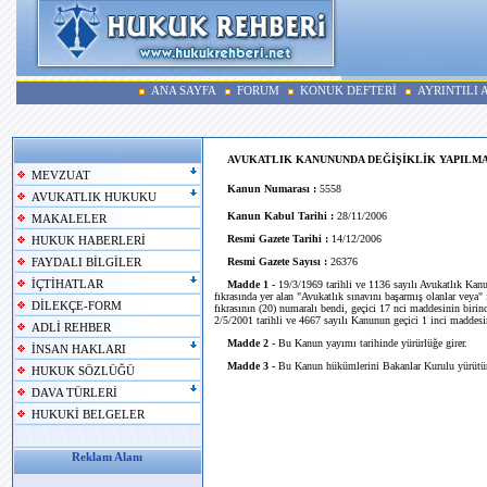
ANA SAYFA
FORUM
KONUK DEFTERİ
AYRINTILI
AVUKATLIK KANUNUNDA DEĞİŞİKLİK YAPILMA
MEVZUAT
Kanun Numarası :
5558
AVUKATLIK HUKUKU
Kanun Kabul Tarihi :
28/11/2006
MAKALELER
Resmi Gazete Tarihi :
14/12/2006
HUKUK HABERLERİ
Resmi Gazete Sayısı :
26376
FAYDALI BİLGİLER
İÇTİHATLAR
Madde 1 -
19/3/1969 tarihli ve 1136 sayılı Avukatlık Kanu
fıkrasında yer alan "Avukatlık sınavını başarmış olanlar veya"
DİLEKÇE-FORM
fıkrasının (20) numaralı bendi, geçici 17 nci maddesinin birinci
2/5/2001 tarihli ve 4667 sayılı Kanunun geçici 1 inci maddesini
ADLİ REHBER
Madde 2 -
Bu Kanun yayımı tarihinde yürürlüğe girer.
İNSAN HAKLARI
Madde 3 -
Bu Kanun hükümlerini Bakanlar Kurulu yürütür
HUKUK SÖZLÜĞÜ
DAVA TÜRLERİ
HUKUKİ BELGELER
Reklam Alanı