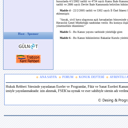
hususlarda 4/1/2002 tarihli ve 4734 sayılı Kamu İhale Kanunu
tarihli ve 2886 sayılı Devlet İhale Kanununda belirtilen hüküm
Madde 4 -
22/2/2005 tarihli ve 5302 sayılı İl Özel İdares
eklenmiştir.
"Ancak, sivil hava ulaşımına açık havaalanları bünyesinde yer 
Havacılık Genel Müdürlüğü tarafından verilir. Bu konuya ilişk
yönetmelikle düzenlenir."
Madde 5 -
Bu Kanun yayımı tarihinde yürürlüğe girer.
Host - Sponsor
Madde 6 -
Bu Kanun hükümlerini Bakanlar Kurulu yürütür
ANA SAYFA
FORUM
KONUK DEFTERİ
AYRINTILI
Hukuk Rehberi Sitesinde yayınlanan Eserler ve Programlar, Fikir ve Sanat Eserleri Kanun
izniyle yayınlanmaktadır. izin alınmak, FSEK'na uymak ve eser sahibiyle sitenin adı verilmek 