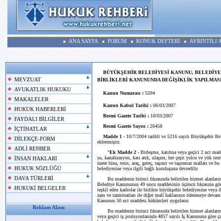
ANA SAYFA
FORUM
KONUK DEFTERİ
AYRINTILI
BÜYÜKŞEHİR BELEDİYESİ KANUNU, BELEDİYE 
MEVZUAT
BİRLİKLERİ KANUNUNDA DEĞİŞİKLİK YAPILMAS
AVUKATLIK HUKUKU
Kanun Numarası :
5594
MAKALELER
Kanun Kabul Tarihi :
06/03/2007
HUKUK HABERLERİ
Resmi Gazete Tarihi :
10/03/2007
FAYDALI BİLGİLER
Resmi Gazete Sayısı :
26458
İÇTİHATLAR
Madde 1 -
10/7/2004 tarihli ve 5216 sayılı Büyükşehir B
DİLEKÇE-FORM
eklenmiştir.
ADLİ REHBER
"
Ek Madde 2
- Birleşme, katılma veya geçici 2 nci madd
su, kanalizasyon, katı atık, ulaşım, her çeşit yolcu ve yük term
İNSAN HAKLARI
üzere bina, tesis, araç, gereç, taşınır ve taşınmaz malları ve b
HUKUK SÖZLÜĞÜ
belediyesine veya ilgili bağlı kuruluşuna devredilir.
DAVA TÜRLERİ
Bu maddenin birinci fıkrasında belirtilen hizmet alanlarında
Belediye Kanununun 49 uncu maddesinin üçüncü fıkrasına göre 
HUKUKİ BELGELER
teşkil eden kadrolar ile birlikte büyükşehir belediyesine veya i
zam ve tazminatları ile diğer malî haklarının ödenmeye deva
Kanunun 50 nci maddesi hükümleri uygulanır.
Reklam Alanı
Bu maddenin birinci fıkrasında belirtilen hizmet alanlarında 
veya geçici iş pozisyonlarında 4857 sayılı İş Kanununa göre ça