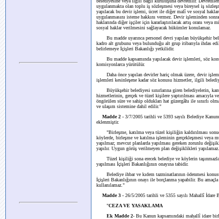
belediyesine veya ilgili bağlı kuruluşuna devredilir. Devredilen
uygulanmakta olan toplu iş sözleşmesi veya bireysel iş sözle
yapılacak bu devir işlemi, ücret ile diğer malî ve sosyal hakl
uygulanmasını isteme hakkını vermez. Devir işleminden sonra y
haklarında diğer işçiler için kararlaştırılacak artış oranı veya 
sosyal haklar verilmesini sağlayacak hükümler konulamaz.
Bu madde uyarınca personel devri yapılan büyükşehir beledi
kadro alt grubunu veya bulunduğu alt grup itibarıyla ihdas edile
belirlemeye İçişleri Bakanlığı yetkilidir.
Bu madde kapsamında yapılacak devir işlemleri, söz konusu b
komisyonlarca yürütülür.
Daha önce yapılan devirler hariç olmak üzere, devir işlemler
işlemleri kesinleşene kadar söz konusu hizmetler, ilgili bele
Büyükşehir belediyesi sınırlarına giren belediyelerin, kanu
hizmetlerinin, gerçek ve tüzel kişilere yaptırılması amacıyla ve
öngörülen süre ve sahip oldukları hat güzergâhı ile sınırlı ol
ve ulaşım sistemine dahil edilir."
Madde 2 -
3/7/2005 tarihli ve 5393 sayılı Belediye Kanunu
eklenmiştir.
"Birleşme, katılma veya tüzel kişiliğin kaldırılması sonucu 
köylerde, birleşme ve katılma işleminin gerçekleşmesi veya m
yapılmaz; mevcut planlarda yapılması gereken zorunlu değişikl
yapılır. Uygun görüş verilmeyen plan değişiklikleri yapılamaz
Tüzel kişiliği sona erecek belediye ve köylerin taşınmazların
yapılması İçişleri Bakanlığının onayına tabidir.
Belediye ihbar ve kıdem tazminatlarının ödenmesi konusund
İçişleri Bakanlığının onayı ile borçlanma yapabilir. Bu amaçla
kullanılamaz."
Madde 3 -
26/5/2005 tarihli ve 5355 sayılı Mahallî İdare 
"
CEZA VE YASAKLAMA
Ek Madde 2
- Bu Kanun kapsamındaki mahallî idare birlikl