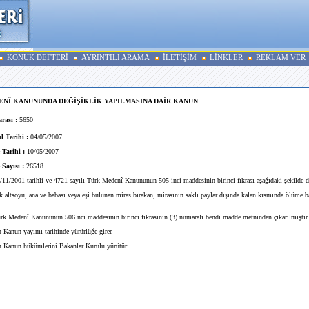
KONUK DEFTERİ
AYRINTILI ARAMA
İLETİŞİM
LİNKLER
REKLAM VER
NÎ KANUNUNDA DEĞİŞİKLİK YAPILMASINA DAİR KANUN
rası :
5650
 Tarihi :
04/05/2007
 Tarihi :
10/05/2007
Sayısı :
26518
11/2001 tarihli ve 4721 sayılı Türk Medenî Kanununun 505 inci maddesinin birinci fıkrası aşağıdaki şekilde değ
altsoyu, ana ve babası veya eşi bulunan miras bırakan, mirasının saklı paylar dışında kalan kısmında ölüme bağ
k Medenî Kanununun 506 ncı maddesinin birinci fıkrasının (3) numaralı bendi madde metninden çıkarılmıştır.
Kanun yayımı tarihinde yürürlüğe girer.
 Kanun hükümlerini Bakanlar Kurulu yürütür.