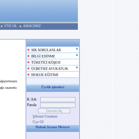
ÜYE OL
AMACIMIZ
SIK SORULANLAR
BİLGİ EDİNME
TÜKETİCİ KÖŞESİ
ÜCRETSİZ AVUKATLIK
HUKUK EĞİTİMİ
iştirilmiştir.
Üyelik işlemleri
lı tasarrufta
K.Adı
Parola
Şifremi Unuttum
Üye Ol
Hukuk Arama Motoru