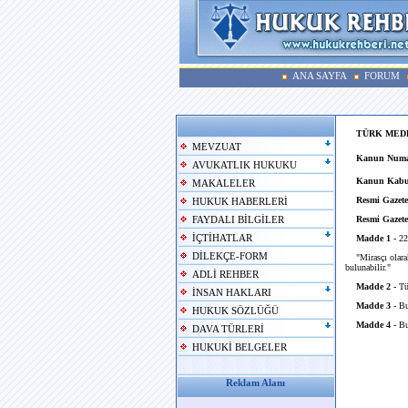
ANA SAYFA
FORUM
TÜRK MEDE
MEVZUAT
Kanun Numa
AVUKATLIK HUKUKU
Kanun Kabul
MAKALELER
Resmi Gazete
HUKUK HABERLERİ
Resmi Gazete 
FAYDALI BİLGİLER
İÇTİHATLAR
Madde 1 -
22/
DİLEKÇE-FORM
"Mirasçı olarak 
bulunabilir."
ADLİ REHBER
Madde 2 -
Tür
İNSAN HAKLARI
Madde 3 -
Bu 
HUKUK SÖZLÜĞÜ
Madde 4 -
Bu
DAVA TÜRLERİ
HUKUKİ BELGELER
Reklam Alanı