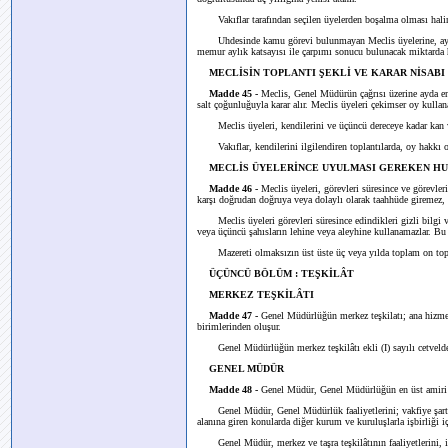
Vakıflar tarafından seçilen üyelerden boşalma olması halind
Uhdesinde kamu görevi bulunmayan Meclis üyelerine, ayda d
memur aylık katsayısı ile çarpımı sonucu bulunacak miktarda 
MECLİSİN TOPLANTI ŞEKLİ VE KARAR NİSABI
Madde 45 -
Meclis, Genel Müdürün çağrısı üzerine ayda en 
salt çoğunluğuyla karar alır. Meclis üyeleri çekimser oy kulla
Meclis üyeleri, kendilerini ve üçüncü dereceye kadar kan ve k
Vakıflar, kendilerini ilgilendiren toplantılarda, oy hakkı olma
MECLİS ÜYELERİNCE UYULMASI GEREKEN H
Madde 46 -
Meclis üyeleri, görevleri süresince ve görevler
karşı doğrudan doğruya veya dolaylı olarak taahhüde giremez
Meclis üyeleri görevleri süresince edindikleri gizli bilgi ve
veya üçüncü şahısların lehine veya aleyhine kullanamazlar. B
Mazereti olmaksızın üst üste üç veya yılda toplam on toplant
ÜÇÜNCÜ BÖLÜM : TEŞKİLÂT
MERKEZ TEŞKİLÂTI
Madde 47 -
Genel Müdürlüğün merkez teşkilatı; ana hizmet
birimlerinden oluşur.
Genel Müdürlüğün merkez teşkilâtı ekli (I) sayılı cetvelde 
GENEL MÜDÜR
Madde 48 -
Genel Müdür, Genel Müdürlüğün en üst amiri 
Genel Müdür, Genel Müdürlük faaliyetlerini; vakfiye şartlar
alanına giren konularda diğer kurum ve kuruluşlarla işbirliği 
Genel Müdür, merkez ve taşra teşkilâtının faaliyetlerini, işl