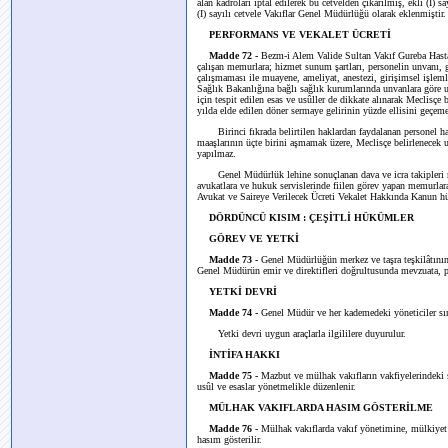
alan kadroları iptal edilerek bu cetvelden çıkarılmış, ekli (I)
(I) sayılı cetvele Vakıflar Genel Müdürlüğü olarak eklenmiştir.
PERFORMANS VE VEKALET ÜCRETİ
Madde 72 -
Bezm-i Alem Valide Sultan Vakıf Gureba Hastan
çalışan memurlara; hizmet sunum şartları, personelin unvanı, gö
çalışmaması ile muayene, ameliyat, anestezi, girişimsel işlemle
Sağlık Bakanlığına bağlı sağlık kurumlarında unvanlara göre 
için tespit edilen esas ve usûller de dikkate alınarak Meclisçe
yılda elde edilen döner sermaye gelirinin yüzde ellisini geçem
Birinci fıkrada belirtilen haklardan faydalanan personel har
maaşlarının üçte birini aşmamak üzere, Meclisçe belirlenecek 
yapılmaz.
Genel Müdürlük lehine sonuçlanan dava ve icra takipleri nede
avukatlara ve hukuk servislerinde fiilen görev yapan memurlar
Avukat ve Saireye Verilecek Ücreti Vekalet Hakkında Kanun hü
DÖRDÜNCÜ KISIM : ÇEŞİTLİ HÜKÜMLER
GÖREV VE YETKİ
Madde 73 -
Genel Müdürlüğün merkez ve taşra teşkilâtının
Genel Müdürün emir ve direktifleri doğrultusunda mevzuata, 
YETKİ DEVRİ
Madde 74 -
Genel Müdür ve her kademedeki yöneticiler sınırl
Yetki devri uygun araçlarla ilgililere duyurulur.
İNTİFA HAKKI
Madde 75 -
Mazbut ve mülhak vakıfların vakfiyelerindeki şa
usûl ve esaslar yönetmelikle düzenlenir.
MÜLHAK VAKIFLARDA HASIM GÖSTERİLME
Madde 76 -
Mülhak vakıflarda vakıf yönetimine, mülkiyet v
hasım gösterilir.