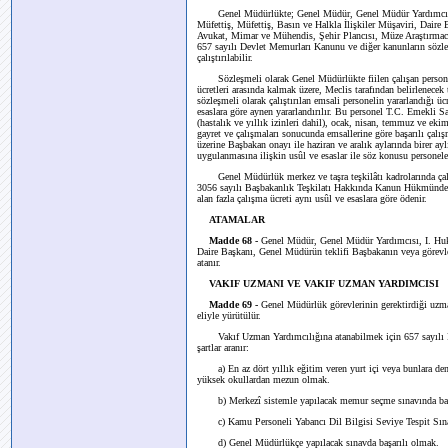
Genel Müdürlükte; Genel Müdür, Genel Müdür Yardımcısı, V
Müfettiş, Müfettiş, Basın ve Halkla İlişkiler Müşaviri, Da
Avukat, Mimar ve Mühendis, Şehir Plancısı, Müze Araştırmacısı
657 sayılı Devlet Memurları Kanunu ve diğer kanunların sözle
çalıştırılabilir.
Sözleşmeli olarak Genel Müdürlükte fiilen çalışan personele b
ücretleri arasında kalmak üzere, Meclis tarafından belirlenecek
sözleşmeli olarak çalıştırılan emsali personelin yararlandığı ü
esaslara göre aynen yararlandırılır. Bu personel T.C. Emekli Sand
(hastalık ve yıllık izinleri dahil), ocak, nisan, temmuz ve eki
gayret ve çalışmaları sonucunda emsallerine göre başarılı çalı
üzerine Başbakan onayı ile haziran ve aralık aylarında birer ayl
uygulanmasına ilişkin usûl ve esaslar ile söz konusu personele
Genel Müdürlük merkez ve taşra teşkilâtı kadrolarında çalışa
3056 sayılı Başbakanlık Teşkilatı Hakkında Kanun Hükmünde
alan fazla çalışma ücreti aynı usûl ve esaslara göre ödenir.
ATAMALAR
Madde 68 -
Genel Müdür, Genel Müdür Yardımcısı, I. Huku
Daire Başkanı, Genel Müdürün teklifi Başbakanın veya görevle
atanır.
VAKIF UZMANI VE VAKIF UZMAN YARDIMCISI
Madde 69 -
Genel Müdürlük görevlerinin gerektirdiği uzm
eliyle yürütülür.
Vakıf Uzman Yardımcılığına atanabilmek için 657 sayılı De
şartlar aranır:
a) En az dört yıllık eğitim veren yurt içi veya bunlara den
yüksek okullardan mezun olmak.
b) Merkezî sistemle yapılacak memur seçme sınavında baş
c) Kamu Personeli Yabancı Dil Bilgisi Seviye Tespit Sınav
d) Genel Müdürlükçe yapılacak sınavda başarılı olmak.