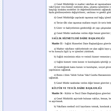
c) Genel Müdürlüğe ve mazbut vakıflara ait taşınmazların; 
vakıf konut veya hizmet statüsüne alma, çıkarma işlemlerini y
karşılığı kiralama modelleri ile değerlendirilmelerini sağlamak
fayda görülmeyenlerin değiştirilmesi, satılması ve gerekli gör
d) Genel Müdürlüğe yapılacak taşınmaz mal bağış işlemle
e) Tavize tâbi olan taşınmaz malların tespiti ile taviz bedel
f) Görev ve faaliyetlerinin gerektirdiği alt yapı çalışmala
g) Genel Müdür tarafından verilen diğer benzer görevleri
SAĞLIK HİZMETLERİ DAİRE BAŞKANLIĞI
Madde 55 -
Sağlık Hizmetleri Daire Başkanlığının görevler
a) Mazbut vakıfların vakfiyelerinde yer alan sağlık hayır şar
ve bu konuyla ilgili iş ve işlemleri yürütmek.
b) Sağlık tesislerinin etkin ve verimli hizmet vermesine yö
c) Sağlık hizmeti veren kurum ve kuruluşlarla işbirliği y
d) Gerektiğinde kamu kurum ve kuruluşları, sosyal güvenlik 
yapılmasını sağlamak.
e) Bezm-i Alem Valide Sultan Vakıf Gureba Hastanesinin vakf
sağlamak.
f) Genel Müdür tarafından verilen diğer benzer görevleri 
KÜLTÜR VE TESCİL DAİRE BAŞKANLIĞI
Madde 56 -
Kültür ve Tescil Daire Başkanlığının görevleri 
a) Genel Müdürlük arşivinde bulunan vakfiye, ferman, berat,
ve arşivlemek.
b) Vakıfların merkezî sicil kayıtlarını tutmak, kurulacak yen