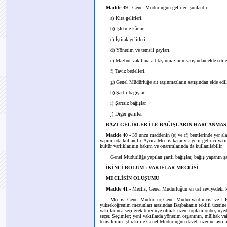
Madde 39 -
Genel Müdürlüğün gelirleri şunlardır:
a) Kira gelirleri.
b) İşletme kârları.
c) İştirak gelirleri.
d) Yönetim ve temsil payları.
e) Mazbut vakıflara ait taşınmazların satışından elde edilec
f) Taviz bedelleri.
g) Genel Müdürlüğe ait taşınmazların satışından elde edilec
h) Şartlı bağışlar.
ı) Şartsız bağışlar.
j) Diğer gelirler.
BAZI GELİRLER İLE BAĞIŞLARIN HARCANMAS
Madde 40 -
39 uncu maddenin (e) ve (f) bentlerinde yer ala
yapımında kullanılır. Ayrıca Meclis kararıyla gelir getirici yat
kültür varlıklarının bakım ve onarımlarında da kullanılabilir.
Genel Müdürlüğe yapılan şartlı bağışlar, bağış yapanın şart
İKİNCİ BÖLÜM : VAKIFLAR MECLİSİ
MECLİSİN OLUŞUMU
Madde 41 -
Meclis, Genel Müdürlüğün en üst seviyedeki ka
Meclis; Genel Müdür, üç Genel Müdür yardımcısı ve I. Huk
yükseköğrenim mezunları arasından Başbakanın teklifi üzerine 
vakıflarınca seçilecek birer üye olmak üzere toplam onbeş üyed
seçer. Seçimler; yeni vakıflarda yönetim organının, mülhak vakı
temsilcinin iştiraki ile Genel Müdürlüğün daveti üzerine ayrı ay