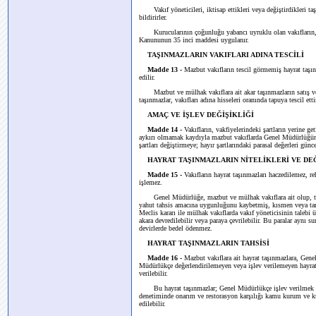
Vakıf yöneticileri, iktisap ettikleri veya değiştirdikleri taş
bildirirler.
Kurucularının çoğunluğu yabancı uyruklu olan vakıfların, t
Kanununun 35 inci maddesi uygulanır.
TAŞINMAZLARIN VAKIFLARI ADINA TESCİLİ
Madde 13 -
Mazbut vakıfların tescil görmemiş hayrat taşınm
edilir.
Mazbut ve mülhak vakıflara ait akar taşınmazların satış ve ta
taşınmazlar, vakıfları adına hisseleri oranında tapuya tescil ettir
AMAÇ VE İŞLEV DEĞİŞİKLİĞİ
Madde 14 -
Vakıfların, vakfiyelerindeki şartların yerine g
aykırı olmamak kaydıyla mazbut vakıflarda Genel Müdürlüğün; m
şartları değiştirmeye; hayır şartlarındaki parasal değerleri günc
HAYRAT TAŞINMAZLARIN NİTELİKLERİ VE DE
Madde 15 -
Vakıfların hayrat taşınmazları haczedilemez, r
işlemez.
Genel Müdürlüğe, mazbut ve mülhak vakıflara ait olup, tahs
yahut tahsis amacına uygunluğunu kaybetmiş, kısmen veya ta
Meclis kararı ile mülhak vakıflarda vakıf yöneticisinin talebi 
akara devredilebilir veya paraya çevrilebilir. Bu paralar aynı s
devirlerde bedel ödenmez.
HAYRAT TAŞINMAZLARIN TAHSİSİ
Madde 16 -
Mazbut vakıflara ait hayrat taşınmazlara, Genel
Müdürlükçe değerlendirilemeyen veya işlev verilemeyen hayrat t
verilebilir.
Bu hayrat taşınmazlar; Genel Müdürlükçe işlev verilmek am
denetiminde onarım ve restorasyon karşılığı kamu kurum ve kur
edilebilir.