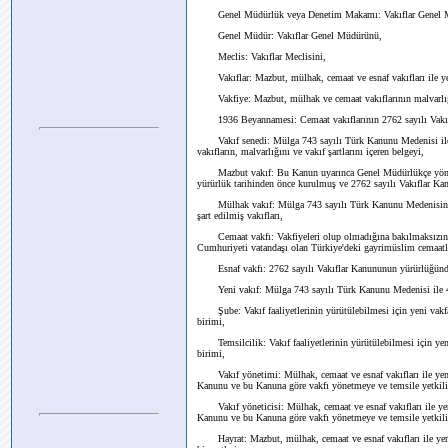
Genel Müdürlük veya Denetim Makamı: Vakıflar Genel 
Genel Müdür: Vakıflar Genel Müdürünü,
Meclis: Vakıflar Meclisini,
Vakıflar: Mazbut, mülhak, cemaat ve esnaf vakıfları ile yen
Vakfiye: Mazbut, mülhak ve cemaat vakıflarının malvarlığını, 
1936 Beyannamesi: Cemaat vakıflarının 2762 sayılı Vakıfl
Vakıf senedi: Mülga 743 sayılı Türk Kanunu Medenisi ile 2
vakıfların, malvarlığını ve vakıf şartlarını içeren belgeyi,
Mazbut vakıf: Bu Kanun uyarınca Genel Müdürlükçe yönetile
yürürlük tarihinden önce kurulmuş ve 2762 sayılı Vakıflar Ka
Mülhak vakıf: Mülga 743 sayılı Türk Kanunu Medenisinin y
şart edilmiş vakıfları,
Cemaat vakfı: Vakfiyeleri olup olmadığına bakılmaksızın 27
Cumhuriyeti vatandaşı olan Türkiye'deki gayrimüslim cemaatler
Esnaf vakfı: 2762 sayılı Vakıflar Kanununun yürürlüğünden ö
Yeni vakıf: Mülga 743 sayılı Türk Kanunu Medenisi ile 472
Şube: Vakıf faaliyetlerinin yürütülebilmesi için yeni vakfa b
birimi,
Temsilcilik: Vakıf faaliyetlerinin yürütülebilmesi için yeni 
birimi,
Vakıf yönetimi: Mülhak, cemaat ve esnaf vakıfları ile yeni 
Kanunu ve bu Kanuna göre vakfı yönetmeye ve temsile yetkili
Vakıf yöneticisi: Mülhak, cemaat ve esnaf vakıfları ile yen
Kanunu ve bu Kanuna göre vakfı yönetmeye ve temsile yetkili ki
Hayrat: Mazbut, mülhak, cemaat ve esnaf vakıfları ile yeni 