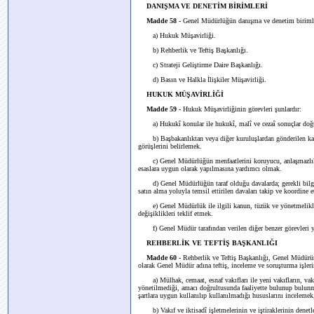
DANIŞMA VE DENETİM BİRİMLERİ
Madde 58 -
Genel Müdürlüğün danışma ve denetim birimler
a) Hukuk Müşavirliği.
b) Rehberlik ve Teftiş Başkanlığı.
c) Strateji Geliştirme Daire Başkanlığı.
d) Basın ve Halkla İlişkiler Müşavirliği.
HUKUK MÜŞAVİRLİĞİ
Madde 59 -
Hukuk Müşavirliğinin görevleri şunlardır:
a) Hukukî konular ile hukukî, malî ve cezaî sonuçlar doğur
b) Başbakanlıktan veya diğer kuruluşlardan gönderilen kanu
görüşlerini belirlemek.
c) Genel Müdürlüğün menfaatlerini koruyucu, anlaşmazlıklar
esaslara uygun olarak yapılmasına yardımcı olmak.
d) Genel Müdürlüğün taraf olduğu davalarda; gerekli bilgi
satın alma yoluyla temsil ettirilen davaları takip ve koordine 
e) Genel Müdürlük ile ilgili kanun, tüzük ve yönetmelikleri
değişiklikleri teklif etmek.
f) Genel Müdür tarafından verilen diğer benzer görevleri 
REHBERLİK VE TEFTİŞ BAŞKANLIĞI
Madde 60 -
Rehberlik ve Teftiş Başkanlığı, Genel Müdürün 
olarak Genel Müdür adına teftiş, inceleme ve soruşturma işlerin
a) Mülhak, cemaat, esnaf vakıfları ile yeni vakıfların, vakfi
yönetilmediği, amacı doğrultusunda faaliyette bulunup bulunm
şartlara uygun kullanılıp kullanılmadığı hususlarını inceleme
b) Vakıf ve iktisadî işletmelerinin ve iştiraklerinin denetl