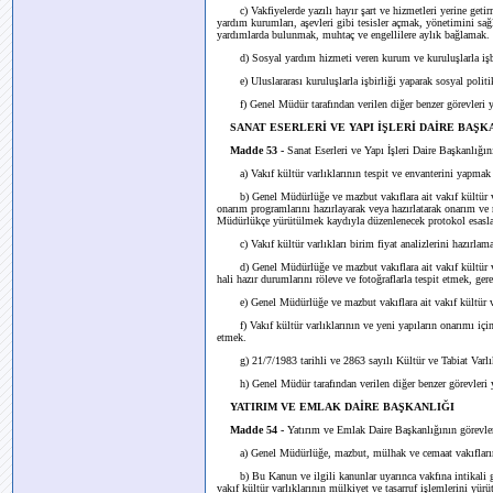
c) Vakfiyelerde yazılı hayır şart ve hizmetleri yerine getirme
yardım kurumları, aşevleri gibi tesisler açmak, yönetimini sağ
yardımlarda bulunmak, muhtaç ve engellilere aylık bağlamak.
d) Sosyal yardım hizmeti veren kurum ve kuruluşlarla işb
e) Uluslararası kuruluşlarla işbirliği yaparak sosyal politi
f) Genel Müdür tarafından verilen diğer benzer görevleri 
SANAT ESERLERİ VE YAPI İŞLERİ DAİRE BAŞK
Madde 53 -
Sanat Eserleri ve Yapı İşleri Daire Başkanlığını
a) Vakıf kültür varlıklarının tespit ve envanterini yapmak v
b) Genel Müdürlüğe ve mazbut vakıflara ait vakıf kültür varlık
onarım programlarını hazırlayarak veya hazırlatarak onarım ve
Müdürlükçe yürütülmek kaydıyla düzenlenecek protokol esasları
c) Vakıf kültür varlıkları birim fiyat analizlerini hazırla
d) Genel Müdürlüğe ve mazbut vakıflara ait vakıf kültür varlı
hali hazır durumlarını röleve ve fotoğraflarla tespit etmek, ge
e) Genel Müdürlüğe ve mazbut vakıflara ait vakıf kültür varl
f) Vakıf kültür varlıklarının ve yeni yapıların onarımı için 
etmek.
g) 21/7/1983 tarihli ve 2863 sayılı Kültür ve Tabiat Varlık
h) Genel Müdür tarafından verilen diğer benzer görevleri
YATIRIM VE EMLAK DAİRE BAŞKANLIĞI
Madde 54 -
Yatırım ve Emlak Daire Başkanlığının görevler
a) Genel Müdürlüğe, mazbut, mülhak ve cemaat vakıflarına a
b) Bu Kanun ve ilgili kanunlar uyarınca vakfına intikali ger
vakıf kültür varlıklarının mülkiyet ve tasarruf işlemlerini yür