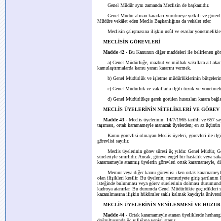
Genel Müdür aynı zamanda Meclisin de başkanıdır.
Genel Müdür alınan kararları yürütmeye yetkili ve görevlid
Müdüre vekâlet eden Meclis Başkanlığına da vekâlet eder.
Meclisin çalışmasına ilişkin usûl ve esaslar yönetmelikle 
MECLİSİN GÖREVLERİ
Madde 42 -
Bu Kanunun diğer maddeleri ile belirlenen görev
a) Genel Müdürlüğe, mazbut ve mülhak vakıflara ait akar ve h
kamulaştırmalarda kamu yararı kararını vermek.
b) Genel Müdürlük ve işletme müdürlüklerinin bütçelerin
c) Genel Müdürlük ve vakıflarla ilgili tüzük ve yönetmelik 
d) Genel Müdürlükçe gerek görülen hususları karara bağl
MECLİS ÜYELERİNİN NİTELİKLERİ VE GÖREV
Madde 43 -
Meclis üyelerinin; 14/7/1965 tarihli ve 657 s
taşıması, ortak kararnameyle atanacak üyelerden; en az üçünü
Kamu görevlisi olmayan Meclis üyeleri, görevleri ile ilgili 
görevlisi sayılır.
Meclis üyelerinin görev süresi üç yıldır. Genel Müdür, Gen
süreleriyle sınırlıdır. Ancak, göreve engel bir hastalık veya s
kararnameyle atanmış üyelerin görevleri ortak kararnameyle, diğ
Memur veya diğer kamu görevlisi iken ortak kararnameyle Mec
olan ilişikleri kesilir. Bu üyelerin; memuriyete giriş şartları
isteğinde bulunması veya görev sürelerinin dolması durumunda
kadroya atanırlar. Bu durumda Genel Müdürlükte geçirdikleri s
kazanılmasına ilişkin hükümler saklı kalmak kaydıyla ünivers
MECLİS ÜYELERİNİN YENİLENMESİ VE HUZUR
Madde 44 -
Ortak kararnameyle atanan üyeliklerde herhang
doğrultusunda üç yıllığına yenisi atanır.