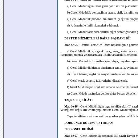
a) Genel Müdürlüğün insan gücü politikası ve planlaması 
b) Genel Müdürlük personelinin atama, sicil, disiplin, emekli
c) Genel Müdürlük personelinin hizmet içi eğitim program
d) İç denetimle ilgili hizmetleri yürütmek.
e) Genel Müdür tarafından verilen diğer benzer görevleri
DESTEK HİZMETLERİ DAİRE BAŞKANLIĞI
Madde 65 -
Destek Hizmetleri Daire Başkanlığının görevler
a) Genel Müdürlük için gerekli araç, gereç, kırtasiye ve m
kayıtlarını tutmak ve harcamalara ilişkin tahakkuk işlemlerin
b) Genel Müdürlük hizmetleri için ihtiyaç duyulan taşınır v
c) Genel Müdürlük hizmet binalarının temizlik, aydınlatma
d) Konut tahsisi, sağlık ve sosyal tesislerin kurulması ve y
e) Genel evrak ve arşiv faaliyetlerini düzenlemek.
f) Genel Müdürlüğün sivil savunma ve seferberlik hizmetl
g) Genel Müdür tarafından verilen diğer benzer görevleri
TAŞRA TEŞKİLÂTI
Madde 66 -
Genel Müdürlüğün taşra teşkilâtı ekli (II) sayıl
ve bağlantı değişikliklerinin yapılmasına Genel Müdürlüğün ön
Taşra teşkilâtının çalışma usûl ve esasları yönetmelikle bel
DÖRDÜNCÜ BÖLÜM : İSTİHDAM
PERSONEL REJİMİ
Madde 67 -
Genel Müdürlük personeli 657 sayılı Devlet M