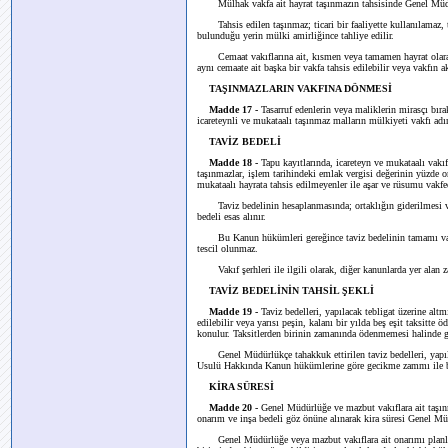
Mülhak vakfa ait hayrat taşınmazın tahsisinde Genel Müdür
Tahsis edilen taşınmaz; ticari bir faaliyette kullanılamaz, t
bulunduğu yerin mülki amirliğince tahliye edilir.
Cemaat vakıflarına ait, kısmen veya tamamen hayrat olarak k
aynı cemaate ait başka bir vakfa tahsis edilebilir veya vakfın a
TAŞINMAZLARIN VAKFINA DÖNMESİ
Madde 17 -
Tasarruf edenlerin veya maliklerin mirasçı bır
icareteynli ve mukataalı taşınmaz malların mülkiyeti vakfı adına
TAVİZ BEDELİ
Madde 18 -
Tapu kayıtlarında, icareteyn ve mukataalı vakıf
taşınmazlar, işlem tarihindeki emlak vergisi değerinin yüzde onu
mukataalı hayrata tahsis edilmeyenler ile aşar ve rüsumu vakfed
Taviz bedelinin hesaplanmasında; ortaklığın giderilmesi veya
bedeli esas alınır.
Bu Kanun hükümleri gereğince taviz bedelinin tamamı vakfı a
tescil olunmaz.
Vakıf şerhleri ile ilgili olarak, diğer kanunlarda yer alan 
TAVİZ BEDELİNİN TAHSİL ŞEKLİ
Madde 19 -
Taviz bedelleri, yapılacak tebligat üzerine altm
edilebilir veya yarısı peşin, kalanı bir yılda beş eşit taksitte 
konulur. Taksitlerden birinin zamanında ödenmemesi halinde ge
Genel Müdürlükçe tahakkuk ettirilen taviz bedelleri, yapıl
Usulü Hakkında Kanun hükümlerine göre gecikme zammı ile birli
KİRA SÜRESİ
Madde 20 -
Genel Müdürlüğe ve mazbut vakıflara ait taşınma
onarım ve inşa bedeli göz önüne alınarak kira süresi Genel Müdü
Genel Müdürlüğe veya mazbut vakıflara ait onarımı planlanan 