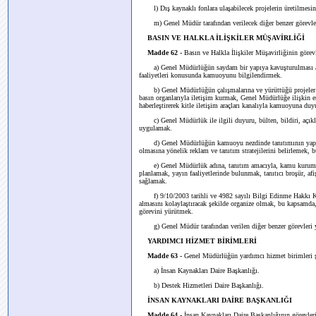
l) Dış kaynaklı fonlara ulaşabilecek projelerin üretilmesin
m) Genel Müdür tarafından verilecek diğer benzer görevle
BASIN VE HALKLA İLİŞKİLER MÜŞAVİRLİĞİ
Madde 62 -
Basın ve Halkla İlişkiler Müşavirliğinin görevl
a) Genel Müdürlüğün saydam bir yapıya kavuşturulması ama
faaliyetleri konusunda kamuoyunu bilgilendirmek.
b) Genel Müdürlüğün çalışmalarına ve yürüttüğü projeler ile 
basın organlarıyla iletişim kurmak, Genel Müdürlüğe ilişkin 
haberleştirerek kitle iletişim araçları kanalıyla kamuoyuna du
c) Genel Müdürlük ile ilgili duyuru, bülten, bildiri, açıkla
uygulamak.
d) Genel Müdürlüğün kamuoyu nezdinde tanıtımının yapılabi
olmasına yönelik reklam ve tanıtım stratejilerini belirlemek,
e) Genel Müdürlük adına, tanıtım amacıyla, kamu kurum ve ku
planlamak, yayın faaliyetlerinde bulunmak, tanıtıcı broşür, afiş
sağlamak.
f) 9/10/2003 tarihli ve 4982 sayılı Bilgi Edinme Hakkı Kan
almasını kolaylaştıracak şekilde organize olmak, bu kapsamda,
görevini yürütmek.
g) Genel Müdür tarafından verilen diğer benzer görevleri
YARDIMCI HİZMET BİRİMLERİ
Madde 63 -
Genel Müdürlüğün yardımcı hizmet birimleri ş
a) İnsan Kaynakları Daire Başkanlığı.
b) Destek Hizmetleri Daire Başkanlığı.
İNSAN KAYNAKLARI DAİRE BAŞKANLIĞI
Madde 64 -
İnsan Kaynakları Daire Başkanlığının görevleri