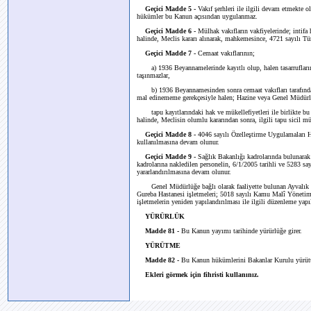
Geçici Madde 5 -
Vakıf şerhleri ile ilgili devam etmekte o
hükümler bu Kanun açısından uygulanmaz.
Geçici Madde 6 -
Mülhak vakıfların vakfiyelerinde; intifa ha
halinde, Meclis kararı alınarak, mahkemesince, 4721 sayılı T
Geçici Madde 7 -
Cemaat vakıflarının;
a) 1936 Beyannamelerinde kayıtlı olup, halen tasarrufların
taşınmazlar,
b) 1936 Beyannamesinden sonra cemaat vakıfları tarafından s
mal edinememe gerekçesiyle halen; Hazine veya Genel Müdürlük 
tapu kayıtlarındaki hak ve mükellefiyetleri ile birlikte bu 
halinde, Meclisin olumlu kararından sonra, ilgili tapu sicil müd
Geçici Madde 8 -
4046 sayılı Özelleştirme Uygulamaları H
kullanılmasına devam olunur.
Geçici Madde 9 -
Sağlık Bakanlığı kadrolarında bulunarak
kadrolarına nakledilen personelin, 6/1/2005 tarihli ve 5283 sa
yararlandırılmasına devam olunur.
Genel Müdürlüğe bağlı olarak faaliyette bulunan Ayvalık Va
Gureba Hastanesi işletmeleri; 5018 sayılı Kamu Malî Yöneti
işletmelerin yeniden yapılandırılması ile ilgili düzenleme yap
YÜRÜRLÜK
Madde 81 -
Bu Kanun yayımı tarihinde yürürlüğe girer.
YÜRÜTME
Madde 82 -
Bu Kanun hükümlerini Bakanlar Kurulu yürüt
Ekleri görmek için fihristi kullanınız.