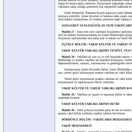
iktisadî işletme ve şirket kurabilir, kurulmuş şirketlere ortak o
başka bir amaca tahsis edilemez. Kurucuların çoğunluğu yabanc
vakıfların sahip olduğu şirketlerin mal edinmeleri hakkında a
Genel Müdürlük; Bakanlar Kurulu kararıyla Genel Müdürlük ve
kurmaya yetkilidir. Şirket hisseleri ve hakların daha yararlı ola
türlü hakkın kullanılması ile ortaklık paylarına bağlı hakları
SONA EREN VEYA DAĞITILAN YENİ VAKIFLARI
Madde 27 -
Sona eren yeni vakıfların borçlarının tasfiyesi
özel bir hüküm bulunmayanlarda ise Genel Müdürlüğün görüşü a
borçlarının tasfiyesinden arta kalan mal ve haklar ise Genel Mü
ÜÇÜNCÜ BÖLÜM : VAKIF KÜLTÜR VE TABİAT V
VAKIF KÜLTÜR VARLIKLARININ TESPİTİ, TESC
Madde 28 -
Vakıflara ait yurt içi ve yurt dışındaki taşınır 
Müdürlüğe ve mazbut vakıflara ait olanların korunması, mülkiye
değerlendirilmesi, onarımı, restorasyonu ve gerektiğinde yeni
Sermayesinin yüzde ellisinden fazlası Genel Müdürlüğe veya 
onu, yeterli geliri bulunmayan mazbut vakıflara ait vakıf kült
Yeterli geliri bulunmayan mazbut vakıflara ait vakıf kültür v
korunmasına ve yaşatılmasına Meclis yetkilidir.
VAKIF KÜLTÜR VE TABİAT VARLIKLARININ K
Madde 29 -
Vakıflara ait taşınır ve taşınmaz kültür ve tabi
tarafından korunur.
VAKIF KÜLTÜR VARLIKLARININ DEVRİ
Madde 30 -
Vakıf yoluyla meydana gelip de her ne suretle o
geçmiş vakıf kültür varlıkları mazbut vakfına devrolunur.
DÖRDÜNCÜ BÖLÜM : VAKIFLARIN MUHASEBESİ
VAKIF MUHASEBESİ
Madde 31 -
Vakıflar, muhasebe kayıtlarını Genel Müdürlükç