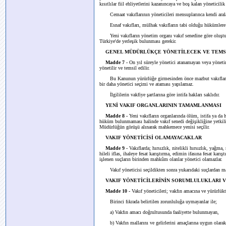
kısıtlılar fiil ehliyetlerini kazanıncaya ve boş kalan yöneticil
Cemaat vakıflarının yöneticileri mensuplarınca kendi araların
Esnaf vakıfları, mülhak vakıfların tabi olduğu hükümlere tabi
Yeni vakıfların yönetim organı vakıf senedine göre oluşturu
Türkiye'de yerleşik bulunması gerekir.
GENEL MÜDÜRLÜKÇE YÖNETİLECEK VE TEMSİ
Madde 7 -
On yıl süreyle yönetici atanamayan veya yönet
yönetilir ve temsil edilir.
Bu Kanunun yürürlüğe girmesinden önce mazbut vakıflar arası
bir daha yönetici seçimi ve ataması yapılamaz.
İlgililerin vakfiye şartlarına göre intifa hakları saklıdır.
YENİ VAKIF ORGANLARININ TAMAMLANMASI
Madde 8 -
Yeni vakıfların organlarında ölüm, istifa ya da
hüküm bulunmaması halinde vakıf senedi değişikliğine yetkili
Müdürlüğün görüşü alınarak mahkemece yenisi seçilir.
VAKIF YÖNETİCİSİ OLAMAYACAKLAR
Madde 9 -
Vakıflarda; hırsızlık, nitelikli hırsızlık, yağma, 
hileli iflas, ihaleye fesat karıştırma, edimin ifasına fesat kar
işlenen suçların birinden mahkûm olanlar yönetici olamazlar.
Vakıf yöneticisi seçildikten sonra yukarıdaki suçlardan mah
VAKIF YÖNETİCİLERİNİN SORUMLULUKLARI 
Madde 10 -
Vakıf yöneticileri; vakfın amacına ve yürürlü
Birinci fıkrada belirtilen zorunluluğa uymayanlar ile;
a) Vakfın amacı doğrultusunda faaliyette bulunmayan,
b) Vakfın mallarını ve gelirlerini amaçlarına uygun olara