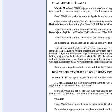
MUAFİYET VE İSTİSNALAR
Madde 77 -
Genel Müdürlüğe ve mazbut vakıflara ait taş
iş ve işlemleri, her türlü vergi, resim, harç ve katılım payından
Genel Müdürlük tarafından açılacak davalarda teminat ar
Genel Müdürlüğün ve mazbut vakıfların tahsil edilemeyen ge
Hakkında Kanun hükümlerine göre Genel Müdürlükçe tahsil edi
Vakıf kültür varlıklarının onarımları ve restorasyonları ile
Bakanlığının Teşkilat ve Görevleri Hakkında Kanun Hükmünde
Vakıf kültür varlıklarının, restorasyon veya onarım karşılığ
Bu harcama ve kiralamalara ilişkin usûl ve esaslar yönetme
Yurt içi veya yurt dışında vakıf kültürünü araştırmak, geli
alanı ile ilgili faaliyet ve yatırım programlarında yer alan he
kültürel faaliyetlerin yürütülmesi kapsamında sponsorluk yapabi
belirleyeceği esaslar dahilinde reklam alabilirler. Vakıflar adın
edilmesi, yaşatılması, çevre düzenlemesi ve kamulaştırılması 
yapılacak harcamalar, bağış ve yardımlar ile sponsorluk harca
Kuruluşunda veya kurulduktan sonra vakıflara bağışlanan taşı
DAVA VE İCRA TAKİBİ İLE ALACAKLARDAN V
Madde 78 -
Bir sözleşme mevcut olmasa dahi, Genel Müdür
a) Genel Müdürlük ile diğer kamu kurum, kuruluş, gerçek ve 
değişikliği ile neticelendirilmesinde Meclis,
b) Maddî ve hukukî sebeplerle takibinde veya yüksek derec
takiplerinden vazgeçilmesi, bir hakkın tanınması, menfaatin t
yetkilidir.
Genel Müdür bu yetkisini kısmen veya tamamen Genel Müdür
Bu maddenin uygulanmasına ve miktarların tespitine ilişkin