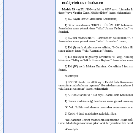
DEĞİŞTİRİLEN HÜKÜMLER
Madde 79 -
a) 27/1/1954 tarihli ve 6237 sayılı Limanlar 
üzere "veya Vakıflar Genel Müdürlüğüne" ibaresi eklenmiştir.
b) 657 sayılı Devlet Memurları Kanununun;
1) 36 ncı maddesinin "ORTAK HÜKÜMLER" bölümünün (A) f
ibaresinden sonra gelmek üzere "Vakıf Uzman Yardımcıları" v
ibareleri,
2) 152 nci maddesinin "II- Tazminatlar" bölümünün "A- Öze
ibaresinden sonra gelmek üzere "Vakıf Uzmanları" ibaresi,
3) Eki (I) sayılı ek gösterge cetvelinin, "I- Genel İdare H
sonra gelmek üzere "Vakıf Uzmanları" ibaresi,
4) Eki (II) sayılı ek gösterge cetvelinin "II- Yargı Kuruluşl
bölümüne "Teftiş ve Tetkik Kurulu Başkanı" ibaresinden sonra
5) Eki (IV) sayılı Makam Tazminatı Cetvelinin 5 inci sıras
ibaresi,
eklenmiştir.
c) 8/9/1983 tarihli ve 2886 sayılı Devlet İhale Kanununun 
tasarrufu altında bulunan taşınmaz" ibaresinden sonra gelmek ü
vakıflara ait taşınmaz" ibaresi eklenmiştir.
d) 4/1/2002 tarihli ve 4734 sayılı Kamu İhale Kanununu
1) 3 üncü maddesine (j) bendinden sonra gelmek üzere aşağ
"k) Vakıf kültür varlıklarının onarımları ve restorasyonları 
2) Geçici 4 üncü maddesine aşağıdaki fıkra,
"Bu Kanunun 3 üncü maddesinin (k) bendine ilişkin usûl ve
Genel Müdürlüğü tarafından çıkarılacak bir yönetmelikle belirl
eklenmiştir.