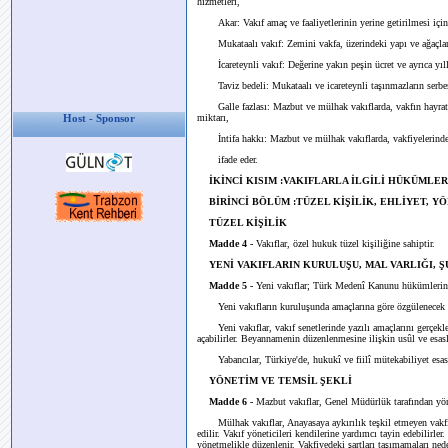
hizmetleri,
Akar: Vakıf amaç ve faaliyetlerinin yerine getirilmesi için ge
Mukataalı vakıf: Zemini vakfa, üzerindeki yapı ve ağaçlar tas
İcareteynli vakıf: Değerine yakın peşin ücret ve ayrıca yıllık
Taviz bedeli: Mukataalı ve icareteynli taşınmazların serbest 
Galle fazlası: Mazbut ve mülhak vakıflarda, vakfın hayrat ve 
miktarı,
Host - Sponsor
İntifa hakkı: Mazbut ve mülhak vakıflarda, vakfiyelerindeki şa
ifade eder.
İKİNCİ KISIM :VAKIFLARLA İLGİLİ HÜKÜMLER
BİRİNCİ BÖLÜM :TÜZEL KİŞİLİK, EHLİYET, Y
TÜZEL KİŞİLİK
Madde 4 -
Vakıflar, özel hukuk tüzel kişiliğine sahiptir.
YENİ VAKIFLARIN KURULUŞU, MAL VARLIĞI, 
Madde 5 -
Yeni vakıflar; Türk Medenî Kanunu hükümlerine g
Yeni vakıfların kuruluşunda amaçlarına göre özgülenecek asga
Yeni vakıflar, vakıf senetlerinde yazılı amaçlarını gerçekl
açabilirler. Beyannamenin düzenlenmesine ilişkin usûl ve esasl
Yabancılar, Türkiye'de, hukukî ve fiilî mütekabiliyet esasın
YÖNETİM VE TEMSİL ŞEKLİ
Madde 6 -
Mazbut vakıflar, Genel Müdürlük tarafından yönet
Mülhak vakıflar, Anayasaya aykırılık teşkil etmeyen vakfiye ş
edilir. Vakıf yöneticileri kendilerine yardımcı tayin edebilirler
yönetmelikle düzenlenir. Vakfiyedeki şartları taşımamaları nede