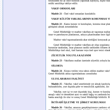
bitiminden bir ay önce bildirim yapılmak kaydıyla, hiçbir hü
mülki amirlikçe tahliye edilir.
VAKIF ORMANLARI
Madde 21 -
Özel vakıf ormanları kurulabilir.
VAKIF KÜLTÜR VARLIKLARININ KORUNMASI V
Madde 22 -
Kamu kurum ve kuruluşları, koruma imar planla
görüşünü almak zorundadırlar.
Genel Müdürlüğe ve mazbut vakıflara ait taşınmaz mallarla i
imar ve parselasyon planlarının, askıya çıkarılmadan önce ilgi
Mazbut vakıf taşınmazlarında akar niteliğini koruyacak şek
Genel Müdürlüğe ve mazbut vakıflara ait olup uygulama imar 
kurumlar tarafından, imar planının tasdik tarihinden itibaren i
Müdürlükçe özel okul, özel hastane veya özel spor tesisi olarak 
ZİLYETLİK YOLUYLA KAZANIM
Madde 23 -
Vakıfların malları üzerinde zilyetlik yoluyla
SİGORTA
Madde 24 -
Kiraya verilen veya tahsis edilen mazbut vakıf t
Genel Müdürlük adına sigortalanması zorunludur.
ULUSLARARASI FAALİYET
Madde 25 -
Vakıflar; vakıf senetlerinde yer almak kaydıyla,
bulunabilirler, yurt dışında şube ve temsilcilik açabilirler, üst
Vakıflar; yurt içi ve yurt dışındaki kişi, kurum ve kuruluşla
amaçlı vakıf ve derneklere ayni ve nakdi bağış ve yardımda bul
banka aracılığı ile olur ve sonuç Genel Müdürlüğe bildirilir. B
İKTİSADÎ İŞLETME VE ŞİRKET KURULMASI
Madde 26 -
Vakıflar; amacını gerçekleştirmeye yardımcı o