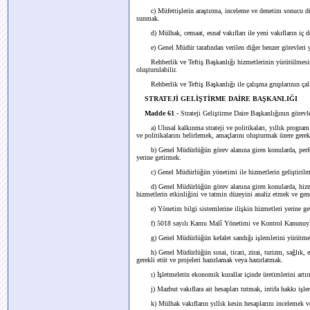
c) Müfettişlerin araştırma, inceleme ve denetim sonucu düz
sunmak.
d) Mülhak, cemaat, esnaf vakıfları ile yeni vakıfların iç den
e) Genel Müdür tarafından verilen diğer benzer görevleri
Rehberlik ve Teftiş Başkanlığı hizmetlerinin yürütülmesind
oluşturulabilir.
Rehberlik ve Teftiş Başkanlığı ile çalışma gruplarının çalış
STRATEJİ GELİŞTİRME DAİRE BAŞKANLIĞI
Madde 61 -
Strateji Geliştirme Daire Başkanlığının görevle
a) Ulusal kalkınma strateji ve politikaları, yıllık program
ve politikalarını belirlemek, amaçlarını oluşturmak üzere gere
b) Genel Müdürlüğün görev alanına giren konularda, performa
yerine getirmek.
c) Genel Müdürlüğün yönetimi ile hizmetlerin geliştirilmesi
d) Genel Müdürlüğün görev alanına giren konularda, hizmetle
hizmetlerin etkinliğini ve tatmin düzeyini analiz etmek ve gen
e) Yönetim bilgi sistemlerine ilişkin hizmetleri yerine ge
f) 5018 sayılı Kamu Malî Yönetimi ve Kontrol Kanunuyla m
g) Genel Müdürlüğün kefalet sandığı işlemlerini yürütme
h) Genel Müdürlüğün sınai, ticari, zirai, turizm, sağlık, eği
gerekli etüt ve projeleri hazırlamak veya hazırlatmak.
ı) İşletmelerin ekonomik kurallar içinde üretimlerini artırıcı
j) Mazbut vakıflara ait hesapları tutmak, intifa hakkı işle
k) Mülhak vakıfların yıllık kesin hesaplarını incelemek ve