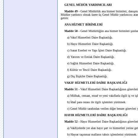
GENEL MÜDÜR YARDIMCILARI
Madde 49 -
Genel Müdürlük ana hizmet birimleri, danışma
Müdüre yardımcı olmak üzere üç Genel Müdür yardımcısı atanab
getirir.
ANA HİZMET BİRİMLERİ
Madde 50 -
Genel Müdürlüğün ana hizmet birimleri şunlar
a) Vakıf Hizmetleri Daire Başkanlığı.
b) Hayır Hizmetleri Daire Başkanlığı.
c) Sanat Eserleri ve Yapı İşleri Daire Başkanlığı.
d) Yatırım ve Emlak Daire Başkanlığı.
e) Sağlık Hizmetleri Daire Başkanlığı.
f) Kültür ve Tescil Daire Başkanlığı.
g) Dış İlişkiler Daire Başkanlığı.
VAKIF HİZMETLERİ DAİRE BAŞKANLIĞI
Madde 51 -
Vakıf Hizmetleri Daire Başkanlığının görevleri
a) Mülhak, cemaat, esnaf ve yeni vakıflarla ilgili iş ve iş
b) İdarî para cezası ile ilgili işlemleri yürütmek.
c) Genel Müdür tarafından verilen diğer benzer görevleri
HAYIR HİZMETLERİ DAİRE BAŞKANLIĞI
Madde 52 -
Hayır Hizmetleri Daire Başkanlığının görevleri
a) Vakfiyelerde yer alan hayır şart ve hizmetleri yerine ge
b) Hayrat taşınmaz malların tahsis işlemlerini yürütmek.