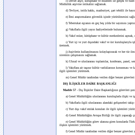
c) Devlet arşiv, kütüphane ve müzeleri ile gerçek ve tüzel ki
Müdürlük arşivine intikalini sağlamak.
d) Tevliyet, intifa hakkı, mazbutiyet, şart tebdili ile hayır ş
e) İlmi araştırmaların güvenlik içinde yürütülmesini sağl
f) Teberrukat eşyanın en geç beş yılda bir sayımını yaptırar
g) Vakıflarla ilgili yayın faaliyetlerinde bulunmak.
h) Vakıf müze, kütüphane ve kültür merkezlerini açmak, 
ı) Yurt içi ve yurt dışındaki vakıf ve üst kuruluşlarıyla işbi
üretmek.
j) Arşivlerin kullanılmasını kolaylaştıracak ve her tür ilmi 
sistemin çalışmasını sağlamak.
k) Ulusal ve uluslararası toplantılar, konferans, panel, sem
l) Vakıflara ait taşınır kültür varlıklarının korunması ve kaça
ilgili işlemleri yürütmek.
m) Genel Müdür tarafından verilen diğer benzer görevleri
DIŞ İLİŞKİLER DAİRE BAŞKANLIĞI
Madde 57 -
Dış İlişkiler Daire Başkanlığının görevleri şunl
a) Genel Müdürlüğün uluslararası kuruluşlarla ilişki ve iş
b) Vakıflarla ilgili uluslararası alandaki gelişmeleri takip
c) Yurt dışı vakıf emlak konuları ile ilgili işlemleri yürü
d) Genel Müdürlüğün Avrupa Birliği ile ilgili yapacağı çalı
e) Genel Müdürlüğün görev alanına giren konularda Türkiye'
ilişkin işlemleri yürütmek.
f) Genel Müdür tarafından verilen diğer benzer görevleri 