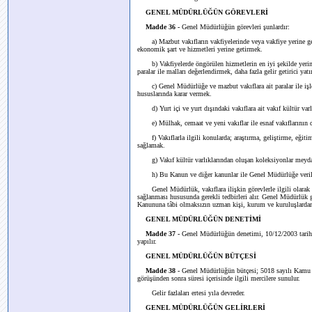
GENEL MÜDÜRLÜĞÜN GÖREVLERİ
Madde 36 -
Genel Müdürlüğün görevleri şunlardır:
a) Mazbut vakıfların vakfiyelerinde veya vakfiye yerine geçen
ekonomik şart ve hizmetleri yerine getirmek.
b) Vakfiyelerde öngörülen hizmetlerin en iyi şekilde yerine
paralar ile malları değerlendirmek, daha fazla gelir getirici yat
c) Genel Müdürlüğe ve mazbut vakıflara ait paralar ile işletm
hususlarında karar vermek.
d) Yurt içi ve yurt dışındaki vakıflara ait vakıf kültür varl
e) Mülhak, cemaat ve yeni vakıflar ile esnaf vakıflarının 
f) Vakıflarla ilgili konularda; araştırma, geliştirme, eğitim
sağlamak.
g) Vakıf kültür varlıklarından oluşan koleksiyonlar meydan
h) Bu Kanun ve diğer kanunlar ile Genel Müdürlüğe verile
Genel Müdürlük, vakıflara ilişkin görevlerle ilgili olarak di
sağlanması hususunda gerekli tedbirleri alır. Genel Müdürlük 
Kanununa tâbi olmaksızın uzman kişi, kurum ve kuruluşlardan 
GENEL MÜDÜRLÜĞÜN DENETİMİ
Madde 37 -
Genel Müdürlüğün denetimi, 10/12/2003 tarih
yapılır.
GENEL MÜDÜRLÜĞÜN BÜTÇESİ
Madde 38 -
Genel Müdürlüğün bütçesi; 5018 sayılı Kamu M
görüşünden sonra süresi içerisinde ilgili mercilere sunulur.
Gelir fazlaları ertesi yıla devreder.
GENEL MÜDÜRLÜĞÜN GELİRLERİ