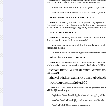
kayıtlar ile ilgili usûl ve esaslar yönetmelikle düzenlenir.
Mazbut vakıfların her birinin gelir ve giderleri ayrı ayrı tak
Vakıflar, varlıklarını, ekonomik kural ve riskleri gözetmek s
BEYANNAME VERME YÜKÜMLÜLÜĞÜ
Madde 32 -
Vakıf yönetimi; vakfın yönetici veya yönetim kur
gayrimenkullerini, malî tablolarını ve bu tabloların uygun araçl
yönetmelikle belirlenecek diğer bilgileri içeren beyannameyi he
VAKIFLARIN DENETİMİ
Madde 33 -
Mülhak, cemaat, esnaf vakıfları ile yeni vakıfla
denetim kuruluşlarına da denetim yaptırabilir.
Vakıf yöneticileri, en az yılda bir defa yapılacak iç denetim r
Müdürlüğe bildirir.
Vakıfların amaca ve yasalara uygunluk denetimi ile iktisadî
YÖNETİM VE TEMSİL MASRAFI
Madde 34 -
İntifa hakkına konu mazbut vakıflar ile Genel Mü
yüzde yirmisi yönetim ve temsil masrafı olarak Genel Müdürlük
ÜÇÜNCÜ KISIM : VAKIFLAR GENEL MÜDÜRLÜĞ
İSTİHDAM
BİRİNCİ BÖLÜM : VAKIFLAR GENEL MÜDÜRLÜ
VAKIFLAR GENEL MÜDÜRLÜĞÜ
Madde 35 -
Bu Kanun ile kendisine verilen görevleri yerin
Müdürlüğü kurulmuştur.
Başbakan, Genel Müdürlüğün yönetimi ile ilgili yetkilerini g
Vakıflar Genel Müdürlüğü, merkez ve taşra teşkilâtından o
Genel Müdürlüğün merkezi Ankara'dadır.