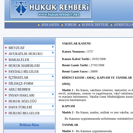
ANA SAYFA
FORUM
KONUK DEFTERİ
AYRINTILI
VAKIFLAR KANUNU
MEVZUAT
Kanun Numarası :
5737
AVUKATLIK HUKUKU
Kanun Kabul Tarihi :
20/02/2008
MAKALELER
Resmi Gazete Tarihi :
27/02/2008
HUKUK HABERLERİ
Resmi Gazete Sayısı :
26800
FAYDALI BİLGİLER
İÇTİHATLAR
BİRİNCİ KISIM : AMAÇ, KAPSAM VE TANIMLAR
DİLEKÇE-FORM
AMAÇ
ADLİ REHBER
Madde 1 -
Bu Kanun; vakıfların yönetimi, faaliyetleri ve de
tescili, muhafazası, onarımı ve yaşatılmasına, vakıf varlıklar
İNSAN HAKLARI
ve esasların belirlenmesi; Vakıflar Genel Müdürlüğünün kurul
amacıyla hazırlanmıştır.
HUKUK SÖZLÜĞÜ
KAPSAM
DAVA TÜRLERİ
Madde 2 -
Bu Kanun; mazbut, mülhak ve yeni vakıflar, cem
HUKUKİ BELGELER
Bu Kanunun uygulanmasında milletlerarası mütekabiliyet i
Reklam Alanı
TANIMLAR
Madde 3 -
Bu Kanunun uygulanmasında;