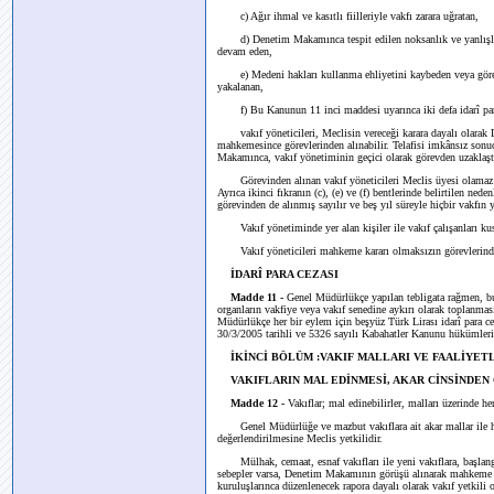
c) Ağır ihmal ve kasıtlı fiilleriyle vakfı zarara uğratan,
d) Denetim Makamınca tespit edilen noksanlık ve yanlışlıkl
devam eden,
e) Medeni hakları kullanma ehliyetini kaybeden veya görevin
yakalanan,
f) Bu Kanunun 11 inci maddesi uyarınca iki defa idarî para
vakıf yöneticileri, Meclisin vereceği karara dayalı olarak 
mahkemesince görevlerinden alınabilir. Telafisi imkânsız sonu
Makamınca, vakıf yönetiminin geçici olarak görevden uzaklaştı
Görevinden alınan vakıf yöneticileri Meclis üyesi olamaz ve
Ayrıca ikinci fıkranın (c), (e) ve (f) bentlerinde belirtilen nede
görevinden de alınmış sayılır ve beş yıl süreyle hiçbir vakfın
Vakıf yönetiminde yer alan kişiler ile vakıf çalışanları kusur
Vakıf yöneticileri mahkeme kararı olmaksızın görevlerinden
İDARÎ PARA CEZASI
Madde 11 -
Genel Müdürlükçe yapılan tebligata rağmen, bu
organların vakfiye veya vakıf senedine aykırı olarak toplanma
Müdürlükçe her bir eylem için beşyüz Türk Lirası idarî para ceza
30/3/2005 tarihli ve 5326 sayılı Kabahatler Kanunu hükümleri
İKİNCİ BÖLÜM :VAKIF MALLARI VE FAALİYET
VAKIFLARIN MAL EDİNMESİ, AKAR CİNSİNDEN
Madde 12 -
Vakıflar; mal edinebilirler, malları üzerinde her 
Genel Müdürlüğe ve mazbut vakıflara ait akar mallar ile hakla
değerlendirilmesine Meclis yetkilidir.
Mülhak, cemaat, esnaf vakıfları ile yeni vakıflara, başlangı
sebepler varsa, Denetim Makamının görüşü alınarak mahkeme kar
kuruluşlarınca düzenlenecek rapora dayalı olarak vakıf yetkili org