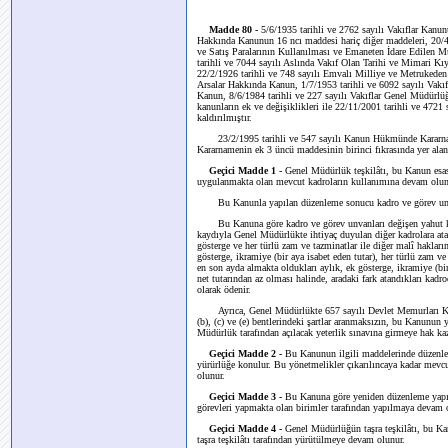
Madde 80 -
5/6/1935 tarihli ve 2762 sayılı Vakıflar Kanu
Hakkında Kanunun 16 ncı maddesi hariç diğer maddeleri, 20/4/1
ve Satış Paralarının Kullanılması ve Emaneten İdare Edilen 
tarihli ve 7044 sayılı Aslında Vakıf Olan Tarihi ve Mimari 
22/2/1926 tarihli ve 748 sayılı Emvalı Milliye ve Metrukeden 
Arsalar Hakkında Kanun, 1/7/1953 tarihli ve 6092 sayılı Vakıf
Kanun, 8/6/1984 tarihli ve 227 sayılı Vakıflar Genel Müdür
kanunların ek ve değişiklikleri ile 22/11/2001 tarihli ve 472
kaldırılmıştır.
23/2/1995 tarihli ve 547 sayılı Kanun Hükmünde Kararnam
Kararnamenin ek 3 üncü maddesinin birinci fıkrasında yer alan
Geçici Madde 1 -
Genel Müdürlük teşkilâtı, bu Kanun esas
uygulanmakta olan mevcut kadroların kullanımına devam olun
Bu Kanunla yapılan düzenleme sonucu kadro ve görev unvanla
Bu Kanuna göre kadro ve görev unvanları değişen yahut kald
kaydıyla Genel Müdürlükte ihtiyaç duyulan diğer kadrolara atanı
gösterge ve her türlü zam ve tazminatlar ile diğer malî haklar
gösterge, ikramiye (bir aya isabet eden tutar), her türlü zam ve
en son ayda almakta oldukları aylık, ek gösterge, ikramiye (bir
net tutarından az olması halinde, aradaki fark atandıkları kadr
olarak ödenir.
Ayrıca, Genel Müdürlükte 657 sayılı Devlet Memurları Kanu
(b), (c) ve (e) bentlerindeki şartlar aranmaksızın, bu Kanunun y
Müdürlük tarafından açılacak yeterlik sınavına girmeye hak kaza
Geçici Madde 2 -
Bu Kanunun ilgili maddelerinde düzenlen
yürürlüğe konulur. Bu yönetmelikler çıkarılıncaya kadar me
olunur.
Geçici Madde 3 -
Bu Kanuna göre yeniden düzenleme yapılı
görevleri yapmakta olan birimler tarafından yapılmaya devam 
Geçici Madde 4 -
Genel Müdürlüğün taşra teşkilâtı, bu Ka
taşra teşkilâtı tarafından yürütülmeye devam olunur.