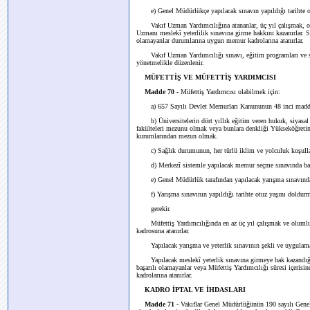
e) Genel Müdürlükçe yapılacak sınavın yapıldığı tarihte o
Vakıf Uzman Yardımcılığına atananlar, üç yıl çalışmak, olum
Uzmanı meslekî yeterlilik sınavına girme hakkını kazanırlar. Sı
olamayanlar durumlarına uygun memur kadrolarına atanırlar.
Vakıf Uzman Yardımcılığı sınavı, eğitim programları ve süres
yönetmelikle düzenlenir.
MÜFETTİŞ VE MÜFETTİŞ YARDIMCISI
Madde 70 -
Müfettiş Yardımcısı olabilmek için:
a) 657 Sayılı Devlet Memurları Kanununun 48 inci maddesi
b) Üniversitelerin dört yıllık eğitim veren hukuk, siyasal bil
fakülteleri mezunu olmak veya bunlara denkliği Yükseköğretim
kurumlarından mezun olmak.
c) Sağlık durumunun, her türlü iklim ve yolculuk koşulların
d) Merkezî sistemle yapılacak memur seçme sınavında baş
e) Genel Müdürlük tarafından yapılacak yarışma sınavında 
f) Yarışma sınavının yapıldığı tarihte otuz yaşını doldur
gerekir.
Müfettiş Yardımcılığında en az üç yıl çalışmak ve olumlu sic
kadrosuna atanırlar.
Yapılacak yarışma ve yeterlik sınavının şekli ve uygulama e
Yapılacak meslekî yeterlik sınavına girmeye hak kazandığı h
başarılı olamayanlar veya Müfettiş Yardımcılığı süresi içeris
kadrolarına atanırlar.
KADRO İPTAL VE İHDASLARI
Madde 71 -
Vakıflar Genel Müdürlüğünün 190 sayılı Genel