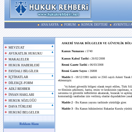
ANA SAYFA
FORUM
KONUK DEFTERİ
AYRINTILI
ASKERİ YASAK BÖLGELER VE GÜVENLİK BÖL
MEVZUAT
Kanun Numarası :
5740
AVUKATLIK HUKUKU
Kanun Kabul Tarihi :
26/02/2008
MAKALELER
Resmi Gazete Tarihi :
06/03/2008
HUKUK HABERLERİ
Resmi Gazete Sayısı :
26808
FAYDALI BİLGİLER
İÇTİHATLAR
Madde 1 -
18/12/1981 tarihli ve 2565 sayılı Askeri Yasak
eklenmiştir.
DİLEKÇE-FORM
"e) Askeri güvenlik bölgesi olarak tespit edilen, Türk Silâhlı
ADLİ REHBER
ve filminin çekilmesi, harita, resim ve krokisinin yapılması, 
savunma ve güvenlik tedbirlerini aksatacak, bozacak ve açıklaya
İNSAN HAKLARI
komutanlığı tarafından izin verilmiş olanlar dışındakilere yasak
HUKUK SÖZLÜĞÜ
Madde 2 -
Bu Kanun yayımı tarihinde yürürlüğe girer.
DAVA TÜRLERİ
Madde 3 -
Bu Kanun hükümlerini Bakanlar Kurulu yürütür
HUKUKİ BELGELER
Reklam Alanı