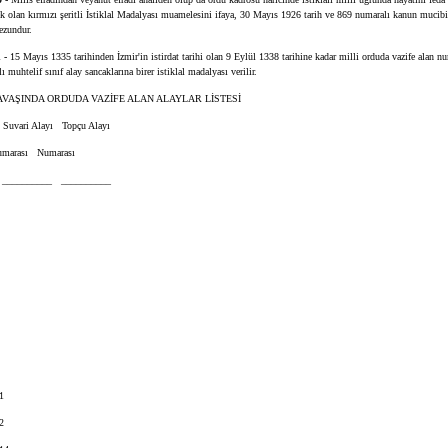
ecek olan kırmızı şeritli İstiklal Madalyası muamelesini ifaya, 30 Mayıs 1926 tarih ve 869 numaralı kanun mucib
ezundur.
 -
15 Mayıs 1335 tarihinden İzmir'in istirdat tarihi olan 9 Eylül 1338 tarihine kadar milli orduda vazife alan nu
lı muhtelif sınıf alay sancaklarına birer istiklal madalyası verilir.
VAŞINDA ORDUDA VAZİFE ALAN ALAYLAR LİSTESİ
uvari Alayı Topçu Alayı
arası Numarası
_________ __________
1
2