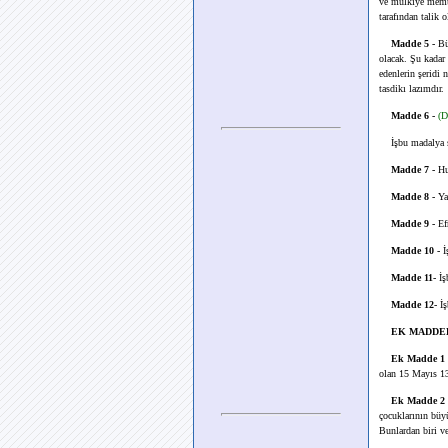
ve mülkiye memu
tarafından talik o
Madde 5 -
Büy
olacak. Şu kadar
edenlerin şeridi 
tasdikı lazımdır.
Madde 6 -
(D
İşbu madalya s
Madde 7 -
Hu
Madde 8 -
Ya
Madde 9 -
Efr
Madde 10 -
İ
Madde 11-
İş
Madde 12-
İş
EK MADDE
Ek Madde 1
olan 15 Mayıs 133
Ek Madde 2
çocuklarının büyü
Bunlardan biri ve