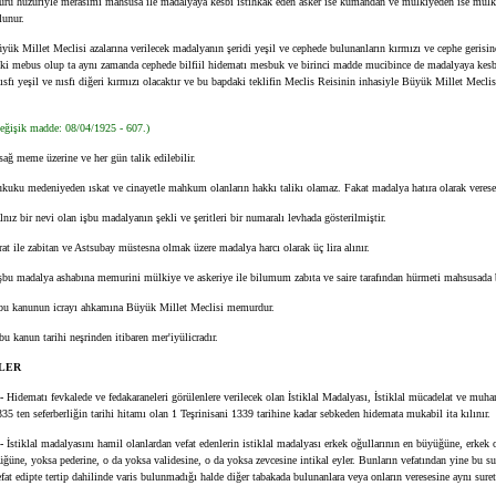
ru huzuriyle merasimi mahsusa ile madalyaya kesbi istihkak eden asker ise kumandan ve mülkiyeden ise mü
lunur.
ük Millet Meclisi azalarına verilecek madalyanın şeridi yeşil ve cephede bulunanların kırmızı ve cephe gerisin
 ki mebus olup ta aynı zamanda cephede bilfiil hidematı mesbuk ve birinci madde mucibince de madalyaya kesb
nısfı yeşil ve nısfı diğeri kırmızı olacaktır ve bu bapdaki teklifin Meclis Reisinin inhasiyle Büyük Millet Mecli
eğişik madde: 08/04/1925 - 607.)
ağ meme üzerine ve her gün talik edilebilir.
kuku medeniyeden ıskat ve cinayetle mahkum olanların hakkı talikı olamaz. Fakat madalya hatıra olarak vereses
lnız bir nevi olan işbu madalyanın şekli ve şeritleri bir numaralı levhada gösterilmiştir.
at ile zabitan ve Astsubay müstesna olmak üzere madalya harcı olarak üç lira alınır.
şbu madalya ashabına memurini mülkiye ve askeriye ile bilumum zabıta ve saire tarafından hürmeti mahsusada b
bu kanunun icrayı ahkamına Büyük Millet Meclisi memurdur.
bu kanun tarihi neşrinden itibaren mer'iyülicradır.
LER
 -
Hidematı fevkalede ve fedakaraneleri görülenlere verilecek olan İstiklal Madalyası, İstiklal mücadelat ve muh
5 ten seferberliğin tarihi hitamı olan 1 Teşrinisani 1339 tarihine kadar sebkeden hidemata mukabil ita kılınır.
 -
İstiklal madalyasını hamil olanlardan vefat edenlerin istiklal madalyası erkek oğullarının en büyüğüne, erkek 
ğüne, yoksa pederine, o da yoksa validesine, o da yoksa zevcesine intikal eyler. Bunların vefatından yine bu sure
fat edipte tertip dahilinde varis bulunmadığı halde diğer tabakada bulunanlara veya onların veresesine aynı suretl