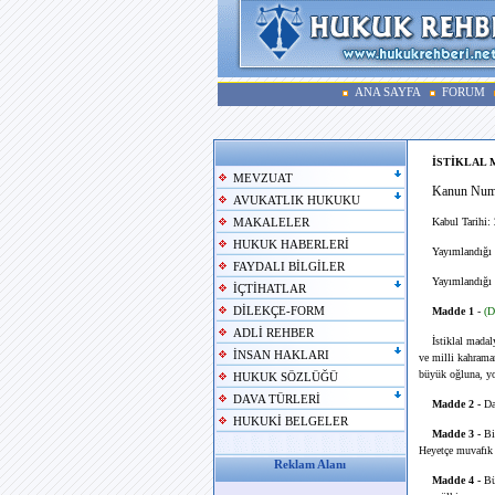
ANA SAYFA
FORUM
İSTİKLAL 
MEVZUAT
Kanun Numar
AVUKATLIK HUKUKU
Kabul Tarihi: 
MAKALELER
HUKUK HABERLERİ
Yayımlandığı Re
FAYDALI BİLGİLER
Yayımlandığı R
İÇTİHATLAR
DİLEKÇE-FORM
Madde 1
-
(D
ADLİ REHBER
İstiklal madal
İNSAN HAKLARI
ve milli kahraman
büyük oğluna, yok
HUKUK SÖZLÜĞÜ
DAVA TÜRLERİ
Madde 2 -
Da
HUKUKİ BELGELER
Madde 3 -
Bi
Heyetçe muvafık 
Reklam Alanı
Madde 4 -
Büy