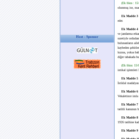
(Ek fıkra : 1
olunmuş ise, mad
Ek Madde 3
eder.
Ek Madde 4
ve jandarma erka
Host - Sponsor
suretiyle ordudan
bulunanların ailel
kaybeden şehitle
kızına, yoksa bab
diğer tabakada bu
(Ek fıkra: 15
intikal işlemleri
Ek Madde 5
İstiklal madalyas
Ek Madde 6
Vekaletince imla 
Ek Madde 7
tarihli kanunun b
Ek Madde 8
1926 tarihine kad
Ek Madde 9
Ek Madde 1