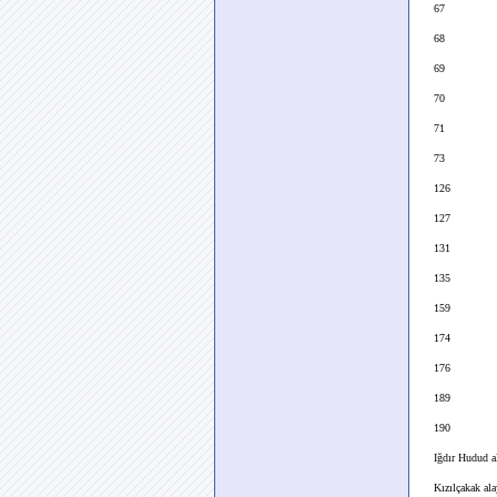
67
68
69
70
71
73
126
127
131
135
159
174
176
189
190
Iğdır Hudud al
Kızılçakak ala