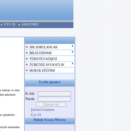
ÜYE OL
AMACIMIZ
SIK SORULANLAR
BİLGİ EDİNME
TÜKETİCİ KÖŞESİ
ÜCRETSİZ AVUKATLIK
HUKUK EĞİTİMİ
Üyelik işlemleri
e zabitan ve efrat
K.Adı
den şehitlerin
Parola
Şifremi Unuttum
Üye Ol
e gönderilir.
Hukuk Arama Motoru
n büyük kumandan