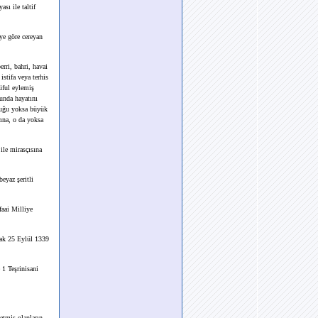
sı ile taltif
ye göre cereyan
rri, bahri, havai
stifa veya terhis
üful eylemiş
runda hayatını
ocuğu yoksa büyük
rına, o da yoksa
ile mirasçısına
eyaz şeritli
faai Milliye
lak 25 Eylül 1339
1 Teşrinisani
 etmiş olanların