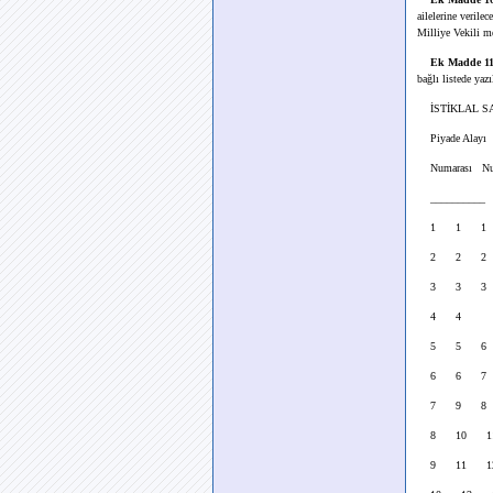
ailelerine veril
Milliye Vekili m
Ek Madde 11
bağlı listede yazı
İSTİKLAL SA
Piyade Alayı S
Numarası Num
__________ _
1 1 1
2 2 2
3 3 3
4 4
5 5 6
6 6 7
7 9 8
8 10 1
9 11 1