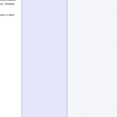
ince, Müdafaai
mara ve adları