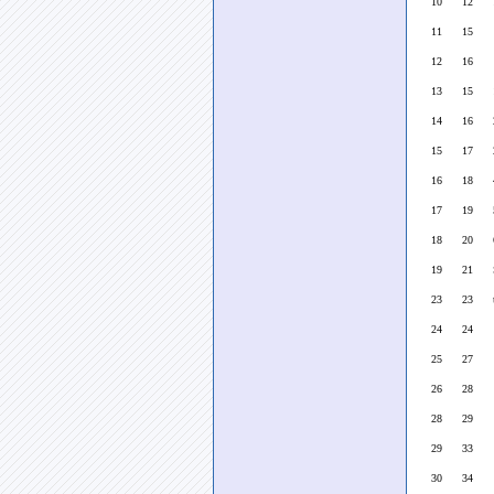
10 12 1
11 15
12 16
13 15 1
14 16 2
15 17 2
16 18 4
17 19 5
18 20 6
19 21 Sarı
23 23 topç
24 24
25 27
26 28
28 29
29 33
30 34