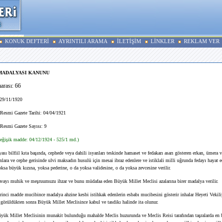
KONUK DEFTERİ
AYRINTILI ARAMA
İLETİŞİM
LİNKLER
REKLAM VER
MADALYASI KANUNU
ası: 66
29/11/1920
smi Gazete Tarihi: 04/04/1921
esmi Gazete Sayısı: 9
eğişik madde: 04/12/1924 - 525/1 md.)
yası bilfiil kıta başında, cephede veya dahili isyanları teskinde hamaset ve fedakarı asarı gösteren erkan, ümera v
lara ve cephe gerisinde ulvi maksadın husulü için mesai ibraz edenlere ve istiklali milli uğrunda fedayı hayat e
sa büyük kızına, yoksa pederine, o da yoksa validesine, o da yoksa zevcesine verilir.
vayı muhik ve meşruumuzu ihzar ve bunu müdafaa eden Büyük Millet Meclisi azalarına birer madalya verilir.
rinci madde mucibince madalya ahzine kesbi istihkak edenlerin esbabı mucibesini gösterir inhalar Heyeti Vekiliy
görüldükten sonra Büyük Millet Meclisince kabul ve tasdikı halinde ita olunur.
ük Millet Meclisinin munakit bulunduğu mahalde Meclis huzurunda ve Meclis Reisi tarafından taşralarda e