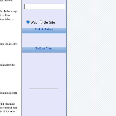
lkiye memuru
de olanların beyaz
i istihkak
since kabul ve
Hukuk Anketi
ine intikal eder.
Reklam Alanı
ulunulacaktır.
arebatının mebdei
oğlu yoksa kız
tle intikal eder.
e intikal eyler.