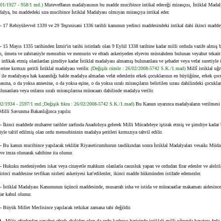
5/01/1927 - 958/1 md.)
Muteveffanın madalyasının bu madde mucibince intikal edeceği mirasçısı, İstiklal Madalya
alya, bu maddedeki sıra mucibince İstiklal Madalyası olmıyan mirasçıya intikal eder.
 -
17 Rebiyülevvel 1339 ve 29 Teşrınisani 1336 tarihli kanunun yedinci maddesindeki intikal dahi ikinci madde
 -
15 Mayıs 1335 tarihinden İzmir'in tarihi istirdadı olan 9 Eylül 1338 tarihine kadar milli orduda vazife almış be
n, ümera ve zabitaniyle mensubin ve memurin ve efradı askeriyeden elyevm müstahdem bulunan veyahut tekaüt i
 infikak etmiş olanlardan şimdiye kadar İstiklal madalyası almamış bulunanlara ve şehadet veya vefat suretiyle 
erine kırmızı şeritli İstiklal madalyası verilir.
(Değişik cümle : 26/02/2008-5742 S.K./1.mad)
Millî istiklal uğ
r ile madalyaya hak kazandığı halde madalya almadan vefat edenlerin erkek çocuklarının en büyüğüne, erkek ç
asına, o da yoksa annesine, o da yoksa eşine, o da yoksa sıralı mirasçıların belirtilen sırası dahilindeki çocukla
lunanlara veya onların sıralı mirasçılarına müracaatı dahilinde madalya verilir.
/02/1934 - 2597/1 md.;Değişik fıkra : 26/02/2008-5742 S.K./1.mad)
Bu Kanun uyarınca madalyaların verilmesi 
 Milli Savunma Bakanlığınca yapılır.
 -
İkinci maddede muharrer tarihler zarfında Anadoluya gelerek Milli Mücadeleye iştirak etmiş ve şimdiye kadar b
iyle taltif edilmiş olan ordu mensubininin madalya şeritleri kırmızıya tahvil edilir.
 -
Bu kanun mucibince yapılacak teklifat Riyaseticumhurun tasdikından sonra İstiklal Madalyaları vesaikı Müda
ve imza olunarak sahibine ita olunur.
 -
Hukuku medeniyeden iskat veya cinayetle mahkum olanlarla casusluk yapan ve ordudan firar edenler ve alelıt
irinci maddesine tevfikan nisbeti askeriyesi kat'edilenler, ikinci madde hükmünden istifade edemezler.
 -
İstiklal Madalyası Kanununun üçüncü maddesinde, musarrah inha ve istida ve müracaatlar makamatı aidesince 
ar kabul olunur.
 -
Büyük Millet Meclisince yapılacak tetkikat zamana tabi değildir.
0 -
Milis efradından veyahut efradı ahaliden olup da ordu kadrosu haricinde istiklali milli uğrunda hayatını feda