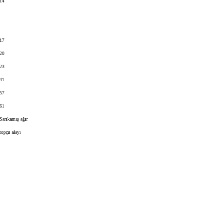
4
7
0
3
1
7
1
kamış ağır
u alayı