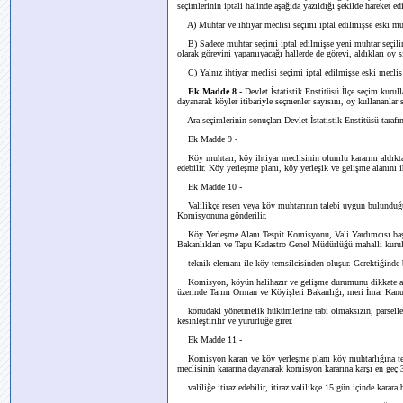
seçimlerinin iptali halinde aşağıda yazıldığı şekilde hareket edi
A) Muhtar ve ihtiyar meclisi seçimi iptal edilmişse eski muht
B) Sadece muhtar seçimi iptal edilmişse yeni muhtar seçilince
olarak görevini yapamıyacağı hallerde de görevi, aldıkları oy sı
C) Yalnız ihtiyar meclisi seçimi iptal edilmişse eski meclis
Ek Madde 8 -
Devlet İstatistik Enstitüsü İlçe seçim kurull
dayanarak köyler itibariyle seçmenler sayısını, oy kullananlar 
Ara seçimlerinin sonuçları Devlet İstatistik Enstitüsü taraf
Ek Madde 9 -
Köy muhtarı, köy ihtiyar meclisinin olumlu kararını aldıkta
edebilir. Köy yerleşme planı, köy yerleşik ve gelişme alanını i
Ek Madde 10 -
Valilikçe resen veya köy muhtarının talebi uygun bulunduğu 
Komisyonuna gönderilir.
Köy Yerleşme Alanı Tespit Komisyonu, Vali Yardımcısı başk
Bakanlıkları ve Tapu Kadastro Genel Müdürlüğü mahalli kurulu
teknik elemanı ile köy temsilcisinden oluşur. Gerektiğinde bu
Komisyon, köyün halihazır ve gelişme durumunu dikkate alara
üzerinde Tarım Orman ve Köyişleri Bakanlığı, meri İmar Kan
konudaki yönetmelik hükümlerine tabi olmaksızın, parsellerin
kesinleştirilir ve yürürlüğe girer.
Ek Madde 11 -
Komisyon kararı ve köy yerleşme planı köy muhtarlığına tebliğ
meclisinin kararına dayanarak komisyon kararına karşı en geç 
valiliğe itiraz edebilir, itiraz valilikçe 15 gün içinde karara 