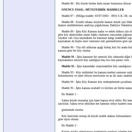
Madde 86 - Bir köyde birden fazla imam bulunursa ihtiyar
ONUNCU FASIL: MÜTEFERRİK MADDELER
Madde 87 - (Mülga madde: 03/07/2003 - 4916 S.K./38. m
Madde 88 - Ecnebi tebaası köylerde ikamet etmek için Dahili
ikamet müddetlerinin azaltılıp çoğaltılması Dahiliye Vekaletine 
Madde 89 - İşbu Köy Kanunu kadın ve erkek nüfusu yüz elli
göre köy ahalisinden seçim hakkı olanların yarısından çoğunun 
veyahut vali veya kaymakam bu kanunun hangi maddeleri yapıla
kaymakam da hiçbir emir vermezse eski göreneklerine göre işler
Madde 90 - Yüz elli nüfustan aşağı birkaç köy bir arada bu
kanuna göre bir köy olurlar.
Madde 91 -
İşbu kanunun bir tanesini köy odasında diğer
kaymakamın emriyle köy sandığına beş lira ceza parası verir.
Madde 92 -
İşbu kanundaki cezayinakdiler köy sandığının v
Madde 93 - Köy mühürleri bu kanuna merbut numune veçhile bi
bulundurulur ve üzeri ihtiyar meclisinin en az iki azası tarafın
Madde 94 - İşbu Köy Kanunu köy mekteplerinde çocuklara be
Madde 95 - İşbu kanuna muhalif ve köylere ait bütün kanunl
Ek Madde 1 -
Salma köyde oturanlar için hane başına tevzi edilir. Bir haned
sayılırlar. Salma tevzi edilirken her hanenin tediye kudreti esas
gözönünde tutulur.
Köy haricinde oturup da köyde maddi alakası bulunanların verg
göre tayin olunur.
Ek Madde 2 -
Köyün aylıklı adamlarının ücretleriyle mecburi işlerden başka