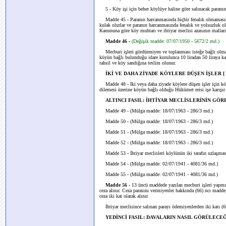
5 - Köy işi için beher köylüye haline göre salınacak paranın 
Madde 45 - Paranın harcanmasında hiçbir fenalık olmamasına
kulak olurlar ve paranın harcanmasında fenalık ve yolsuzluk 
Kanununa göre köy muhtarı ve ihtiyar meclisi azasının malları 
Madde 46 -
(Değişik madde: 07/07/1950 - 5672/2 md.)
Mecburi işleri gördürmiyen ve toplanması isteğe bağlı olma
köyün bağlı bulunduğu idare kurulunca 10 liradan 50 liraya k
tahsil ve köy sandığına teslim olunur.
İKİ VE DAHA ZİYADE KÖYLERE DÜŞEN İŞLER [ 
Madde 48 - İki veya daha ziyade köylere düşen işler için köy
dilemesi üzerine köyün bağlı olduğu Hükümet reisi işe karışır ve
ALTINCI FASIL: İHTİYAR MECLİSLERİNİN GÖ
Madde 49 - (Mülga madde: 18/07/1963 - 286/3 md.)
Madde 50 - (Mülga madde: 18/07/1963 - 286/3 md.)
Madde 51 - (Mülga madde: 18/07/1963 - 286/3 md.)
Madde 52 - (Mülga madde: 18/07/1963 - 286/3 md.)
Madde 53 - İhtiyar meclisleri köylünün iki tarafın uzlaşmasiyl
Madde 54 - (Mülga madde: 02/07/1941 - 4081/36 md.)
Madde 55 - (Mülga madde: 02/07/1941 - 4081/36 md.)
Madde 56 -
13 üncü maddede yazılan mecburi işleri yapmıya
ceza alınır. Ceza parasını vermiyenler hakkında (66) ncı mad
ceza iki kat olarak alınır.
İhtiyar meclisince salınan parayı ödemiyenlerden iki katı (6
YEDİNCİ FASIL: DAVALARIN NASIL GÖRÜLECE