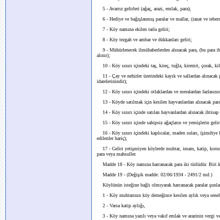
5 - Avarrız gelirleri (ağaç, arazi, emlak, para);
6 - Hediye ve bağışlanmış paralar ve mallar, (ianat ve teberr
7 - Köy namına ekilen tarla geliri;
8 - Köy tezgah ve ambar ve dükkanları geliri;
9 - Mühürlenecek ilmühaberlerden alınacak para, (bu para iht
alınır);
10 - Köy sınırı içindeki taş, kireç, tuğla, kiremit, çorak, kil
11 - Çay ve nehirler üzerindeki kayık ve sallardan alınacak pa
idarelerinindir);
12 - Köy sınırı içindeki otlaklardan ve meralardan fazlasının 
13 - Köyde satılmak için kesilen hayvanlardan alınacak para,
14 - Köy sınırı içinde satılan hayvanlardan alınacak ihtisap
15 - Köy sınırı içinde sahipsiz ağaçların ve yemişlerin gelir
16 - Köy sınırı içindeki kaplıcalar, maden suları, (şimdiye ka
edilenler hariç);
17 - Geliri yetişmiyen köylerde muhtar, imam, katip, korucu, 
para veya mahsuller.
Madde 18 - Köy namına harcanacak para iki türlüdür. Biri köy
Madde 19 - (Değişik madde: 02/06/1934 - 2491/2 md.)
Köylünün isteğine bağlı olmıyarak harcanacak paralar şunlar
1 - Köy muhtarının köy derneğince kesilen aylık veya senel
2 - Varsa katip aylığı,
3 - Köy namına yazılı veya vakıf emlak ve arazinin vergi ve