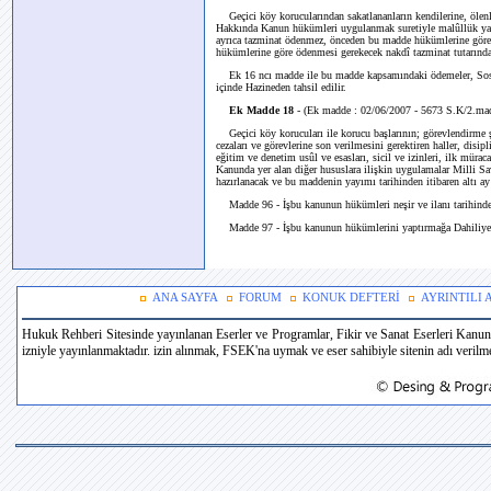
Geçici köy korucularından sakatlananların kendilerine, ölenl
Hakkında Kanun hükümleri uygulanmak suretiyle malûllük ya
ayrıca tazminat ödenmez, önceden bu madde hükümlerine göre 
hükümlerine göre ödenmesi gerekecek nakdî tazminat tutarında
Ek 16 ncı madde ile bu madde kapsamındaki ödemeler, Sosya
içinde Hazineden tahsil edilir.
Ek Madde 18
-
(Ek madde : 02/06/2007 - 5673 S.K/2.ma
Geçici köy korucuları ile korucu başlarının; görevlendirme ş
cezaları ve görevlerine son verilmesini gerektiren haller, disipl
eğitim ve denetim usûl ve esasları, sicil ve izinleri, ilk müraca
Kanunda yer alan diğer hususlara ilişkin uygulamalar Milli S
hazırlanacak ve bu maddenin yayımı tarihinden itibaren altı ay
Madde 96 - İşbu kanunun hükümleri neşir ve ilanı tarihinden
Madde 97 - İşbu kanunun hükümlerini yaptırmağa Dahiliye
ANA SAYFA
FORUM
KONUK DEFTERİ
AYRINTILI
Hukuk Rehberi Sitesinde yayınlanan Eserler ve Programlar, Fikir ve Sanat Eserleri Kanun
izniyle yayınlanmaktadır. izin alınmak, FSEK'na uymak ve eser sahibiyle sitenin adı verilmek 