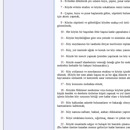
6 - Evlerden dökülecek pis suların kuyu, çeşme, pınar suları
7 - Köyde evlerin etrafını ve köyün sokaklarını temiz tutm
8 - Çeşme, kuyu ve pınar başlarında gübre, süprüntü bulundu
için akıntı yapmak;
9 - Köyün süprüntü ve gübreliğini köyden uzakça yol üstü olm
gösterilmek;
10 - Her köyün bir başından öbür başına kadar çaprazlama ik
11 - Köyün büyüklüğüne göre orta yerinde ve mümkün olam
12 - Köy meydanının bir tarafında ihtiyar meclisinin toplanı
13 - Köy, yol üzerinde uğrak ve konuk ise köy odası yanında
14 - Köyde bir mescit yapmak (yeniden yapılacak ise köy meyd
15 - Köyde maarif idarelerinin vereceği örneğe göre bir mekt
mektebin herhalde bir bahçesi bulunacaktır.);
16 - Köy yollarının ve meydanının etrafına ve köyün içinde ve
dikmek. (Köylü her sene adam başına en az bir ağaç dikecek v
hayvanların sürünerek ve kemirerek zarar vermesinin önünü alma
17 - Köy korusunu muhafaza etmek;
18 - Köyden Hükümet merkezine veya komşu köylere giden yol
küçük hendek ve derelerin üstlerine köprü yapmak ve yol üzeri
işlerin köyden köy sınırının bittiği yere kadar olanı o köyündü
19 - Köy halkından askerde bulunanların ve bakacağı olmıyan 
harmanlarını kaldırmak;
20 - Köy namına nalbant, bakkal, arabacı dükkanları yaptır
21 - Köye ortaklama korucu, sığırtmaç, danacı ve çoban tu
22 - Köyde insanlarda salgın ve bulaşık bir hastalık çıkarsa
(Bu haber üzerine kazadan memur gelinciye kadar hastanın yan