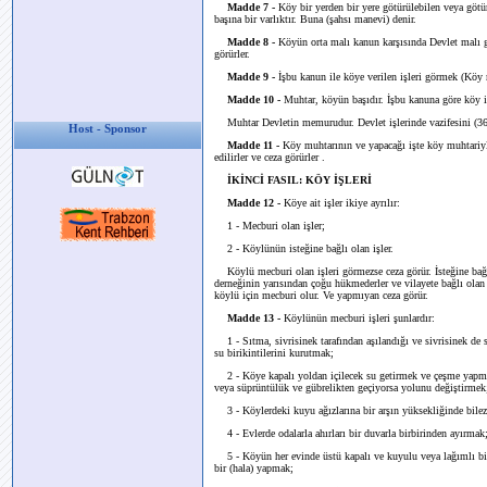
Madde 7 -
Köy bir yerden bir yere götürülebilen veya götür
başına bir varlıktır. Buna (şahsı manevi) denir.
Madde 8 -
Köyün orta malı kanun karşısında Devlet malı gib
görürler.
Madde 9 -
İşbu kanun ile köye verilen işleri görmek (Köy m
Madde 10 -
Muhtar, köyün başıdır. İşbu kanuna göre köy i
Muhtar Devletin memurudur. Devlet işlerinde vazifesini (36
Host - Sponsor
Madde 11 -
Köy muhtarının ve yapacağı işte köy muhtariyl
edilirler ve ceza görürler .
İKİNCİ FASIL: KÖY İŞLERİ
Madde 12 -
Köye ait işler ikiye ayrılır:
1 - Mecburi olan işler;
2 - Köylünün isteğine bağlı olan işler.
Köylü mecburi olan işleri görmezse ceza görür. İsteğine bağlı
derneğinin yarısından çoğu hükmederler ve vilayete bağlı olan 
köylü için mecburi olur. Ve yapmıyan ceza görür.
Madde 13 -
Köylünün mecburi işleri şunlardır:
1 - Sıtma, sivrisinek tarafından aşılandığı ve sivrisinek de su
su birikintilerini kurutmak;
2 - Köye kapalı yoldan içilecek su getirmek ve çeşme yapmak
veya süprüntülük ve gübrelikten geçiyorsa yolunu değiştirmek
3 - Köylerdeki kuyu ağızlarına bir arşın yüksekliğinde bilezi
4 - Evlerde odalarla ahırları bir duvarla birbirinden ayırmak
5 - Köyün her evinde üstü kapalı ve kuyulu veya lağımlı bir
bir (hala) yapmak;