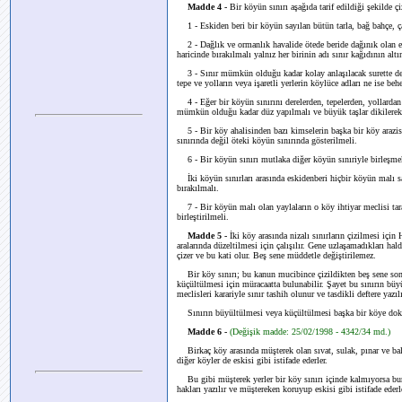
Madde 4 -
Bir köyün sınırı aşağıda tarif edildiği şekilde çiz
1 - Eskiden beri bir köyün sayılan bütün tarla, bağ bahçe, çay
2 - Dağlık ve ormanlık havalide ötede beride dağınık olan evle
haricinde bırakılmalı yalnız her birinin adı sınır kağıdının altı
3 - Sınır mümkün olduğu kadar kolay anlaşılacak surette derel
tepe ve yolların veya işaretli yerlerin köylüce adları ne ise beh
4 - Eğer bir köyün sınırını derelerden, tepelerden, yollardan 
mümkün olduğu kadar düz yapılmalı ve büyük taşlar dikilerek 
5 - Bir köy ahalisinden bazı kimselerin başka bir köy arazisi
sınırında değil öteki köyün sınırında gösterilmeli.
6 - Bir köyün sınırı mutlaka diğer köyün sınıriyle birleşme
İki köyün sınırları arasında eskidenberi hiçbir köyün malı say
bırakılmalı.
7 - Bir köyün malı olan yaylaların o köy ihtiyar meclisi tarafı
birleştirilmeli.
Madde 5 -
İki köy arasında nizalı sınırların çizilmesi için
aralarında düzeltilmesi için çalışılır. Gene uzlaşamadıkları hal
çizer ve bu kati olur. Beş sene müddetle değiştirilemez.
Bir köy sınırı; bu kanun mucibince çizildikten beş sene sonra
küçültülmesi için müracaatta bulunabilir. Şayet bu sınırın bü
meclisleri karariyle sınır tashih olunur ve tasdikli deftere yazılı
Sınırın büyültülmesi veya küçültülmesi başka bir köye dokun
Madde 6 -
(Değişik madde: 25/02/1998 - 4342/34 md.)
Birkaç köy arasında müşterek olan sıvat, sulak, pınar ve bal
diğer köyler de eskisi gibi istifade ederler.
Bu gibi müşterek yerler bir köy sınırı içinde kalmıyorsa bur
hakları yazılır ve müştereken koruyup eskisi gibi istifade ederl