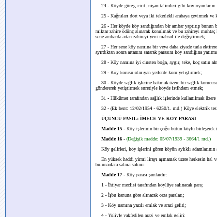
24 - Köyde güreş, cirit, nişan talimleri gibi köy oyunlarını
25 - Kağnıları dört veya iki tekerlekli arabaya çevirmek ve k
26 - Her köyde köy sandığından bir ambar yaptırıp bunun bi
miktar zahire ödünç alınarak konulmak ve bu zahireyi muhtaç
sene ambarda artan zahireyi yeni mahsul ile değiştirmek;
27 - Her sene köy namına bir veya daha ziyade tarla ektirere
ayırdıktan sonra artanını satarak parasını köy sandığına yatırm
28 - Köy namına iyi cinsten boğa, aygır, teke, koç satın al
29 - Köy korusu olmıyan yerlerde koru yetiştirmek;
30 - Köyde sağlık işlerine bakmak üzere bir sağlık korucusu 
göndererek yetiştirmek suretiyle köyde istihdam etmek;
31 - Hükümet tarafından sağlık işlerinde kullanılmak üzere v
32 - (Ek bent: 12/02/1954 - 6250/1. md.) Köye elektrik tesi
ÜÇÜNCÜ FASIL: İMECE VE KÖY PARASI
Madde 15 -
Köy işlerinin bir çoğu bütün köylü birleşerek i
Madde 16 -
(Değişik madde: 05/07/1939 - 3664/1 md.)
Köy gelirleri, köy işlerini gören köyün aylıklı adamlarının 
En yüksek haddi yirmi lirayı aşmamak üzere herkesin hal ve v
bulunanlara salma salınır.
Madde 17 -
Köy parası şunlardır:
1 - İhtiyar meclisi tarafından köylüye salınacak para;
2 - İşbu kanuna göre alınacak ceza paraları;
3 - Köy namına yazılı emlak ve arazi geliri;
4 - Yoliyle vakfedilen arazi ve emlak geliri;