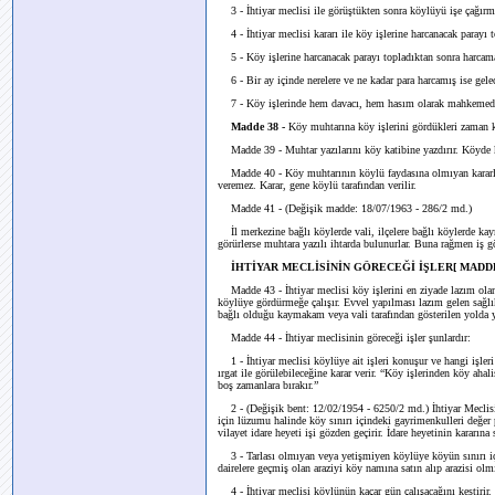
3 - İhtiyar meclisi ile görüştükten sonra köylüyü işe çağırm
4 - İhtiyar meclisi kararı ile köy işlerine harcanacak parayı 
5 - Köy işlerine harcanacak parayı topladıktan sonra harcam
6 - Bir ay içinde nerelere ve ne kadar para harcamış ise gele
7 - Köy işlerinde hem davacı, hem hasım olarak mahkemede b
Madde 38 -
Köy muhtarına köy işlerini gördükleri zaman k
Madde 39 - Muhtar yazılarını köy katibine yazdırır. Köyde 
Madde 40 - Köy muhtarının köylü faydasına olmıyan kararl
veremez. Karar, gene köylü tarafından verilir.
Madde 41 - (Değişik madde: 18/07/1963 - 286/2 md.)
İl merkezine bağlı köylerde vali, ilçelere bağlı köylerde k
görürlerse muhtara yazılı ihtarda bulunurlar. Buna rağmen iş gö
İHTİYAR MECLİSİNİN GÖRECEĞİ İŞLER[ MADDE
Madde 43 - İhtiyar meclisi köy işlerini en ziyade lazım oland
köylüye gördürmeğe çalışır. Evvel yapılması lazım gelen sağlık,
bağlı olduğu kaymakam veya vali tarafından gösterilen yolda y
Madde 44 - İhtiyar meclisinin göreceği işler şunlardır:
1 - İhtiyar meclisi köylüye ait işleri konuşur ve hangi işleri
ırgat ile görülebileceğine karar verir. “Köy işlerinden köy ahal
boş zamanlara bırakır.”
2 - (Değişik bent: 12/02/1954 - 6250/2 md.) İhtiyar Meclisi
için lüzumu halinde köy sınırı içindeki gayrimenkulleri değer
vilayet idare heyeti işi gözden geçirir. İdare heyetinin kararına
3 - Tarlası olmıyan veya yetişmiyen köylüye köyün sınırı içi
dairelere geçmiş olan araziyi köy namına satın alıp arazisi ol
4 - İhtiyar meclisi köylünün kaçar gün çalışacağını kestirir.