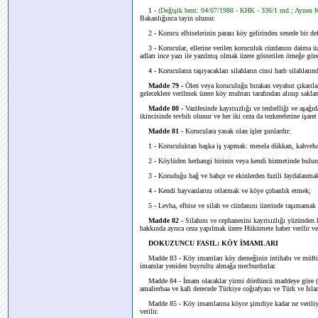
1 -
(Değişik bent: 04/07/1988 - KHK - 336/1 md.; Aynen 
Bakanlığınca tayin olunur.
2 - Korucu elbiselerinin parası köy gelirinden senede bir defa 
3 - Korucular, ellerine verilen koruculuk cüzdanını daima üz
adları ince yazı ile yazılmış olmak üzere gösterilen örneğe gör
4 - Korucuların taşıyacakları silahların cinsi harb silahlarınd
Madde 79 -
Ölen veya koruculuğu bırakan veyahut çıkarılan 
geleceklere verilmek üzere köy muhtarı tarafından alınıp saklan
Madde 80 -
Vazifesinde kayıtsızlığı ve tenbelliği ve aşağıda
ikincisinde tevbih olunur ve her iki ceza da tezkerelerine işaret 
Madde 81
- Koruculara yasak olan işler şunlardır:
1 - Koruculuktan başka iş yapmak: mesela dükkan, kahvehane
2 - Köylüden herhangi birinin veya kendi hizmetinde bulunma
3 - Koruduğu bağ ve bahçe ve ekinlerden fuzili faydalanma
4 - Kendi hayvanlarını otlatmak ve köye çobanlık etmek;
5 - Levha, elbise ve silah ve cüzdanını üzerinde taşımamak 
Madde 82 -
Silahını ve cephanesini kayıtsızlığı yüzünden 
hakkında ayrıca ceza yapılmak üzere Hükümete haber verilir ve s
DOKUZUNCU FASIL: KÖY İMAMLARI
Madde 83 - Köy imamları köy derneğinin intihabı ve müftün
imamlar yeniden buyrultu almağa mecburdurlar.
Madde 84 - İmam olacaklar yirmi dördüncü maddeye göre (iki
amalierbaa ve kafi derecede Türkiye coğrafyası ve Türk ve İsla
Madde 85 - Köy imamlarına köyce şimdiye kadar ne veriliyors
verilir.