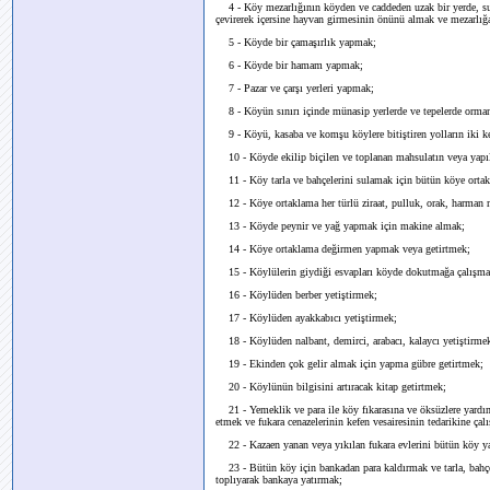
4 - Köy mezarlığının köyden ve caddeden uzak bir yerde, suları
çevirerek içersine hayvan girmesinin önünü almak ve mezarlı
5 - Köyde bir çamaşırlık yapmak;
6 - Köyde bir hamam yapmak;
7 - Pazar ve çarşı yerleri yapmak;
8 - Köyün sınırı içinde münasip yerlerde ve tepelerde orman
9 - Köyü, kasaba ve komşu köylere bitiştiren yolların iki ken
10 - Köyde ekilip biçilen ve toplanan mahsulatın veya yapıla
11 - Köy tarla ve bahçelerini sulamak için bütün köye orta
12 - Köye ortaklama her türlü ziraat, pulluk, orak, harman 
13 - Köyde peynir ve yağ yapmak için makine almak;
14 - Köye ortaklama değirmen yapmak veya getirtmek;
15 - Köylülerin giydiği esvapları köyde dokutmağa çalışma
16 - Köylüden berber yetiştirmek;
17 - Köylüden ayakkabıcı yetiştirmek;
18 - Köylüden nalbant, demirci, arabacı, kalaycı yetiştirme
19 - Ekinden çok gelir almak için yapma gübre getirtmek;
20 - Köylünün bilgisini artıracak kitap getirtmek;
21 - Yemeklik ve para ile köy fıkarasına ve öksüzlere yardım
etmek ve fukara cenazelerinin kefen vesairesinin tedarikine çal
22 - Kazaen yanan veya yıkılan fukara evlerini bütün köy y
23 - Bütün köy için bankadan para kaldırmak ve tarla, bahçe,
toplıyarak bankaya yatırmak;