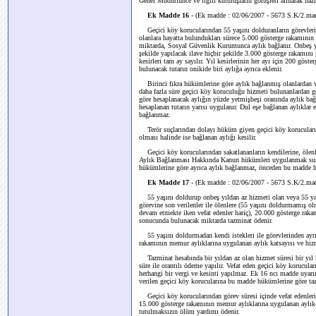
Genel Müdürlünce ve ilgili kuruluşların görüşleri alınarak hazır
Ek Madde 16
-
(Ek madde : 02/06/2007 - 5673 S.K/2.ma
Geçici köy korucularından 55 yaşını dolduranların görevleriyl
olanlara hayatta bulundukları sürece 5.000 gösterge rakamının
miktarda, Sosyal Güvenlik Kurumunca aylık bağlanır. Onbeş yıl
şekilde yapılacak ilave hiçbir şekilde 3.000 gösterge rakamını
kesirleri tam ay sayılır. Yıl kesirlerinin her ayı için 200 gös
bulunacak tutarın onikide biri aylığa ayrıca eklenir.
Birinci fıkra hükümlerine göre aylık bağlanmış olanlardan vef
daha fazla süre geçici köy koruculuğu hizmeti bulunanlardan gör
göre hesaplanacak aylığın yüzde yetmişbeşi oranında aylık bağ
hesaplanan tutarın yarısı uygulanır. Dul eşe bağlanan aylıklar
bağlanmaz.
Terör suçlarından dolayı hüküm giyen geçici köy korucuları
olması halinde ise bağlanan aylığı kesilir.
Geçici köy korucularından sakatlananların kendilerine, ölenle
Aylık Bağlanması Hakkında Kanun hükümleri uygulanmak sure
hükümlerine göre ayrıca aylık bağlanmaz, önceden bu madde hü
Ek Madde 17
-
(Ek madde : 02/06/2007 - 5673 S.K/2.ma
55 yaşını doldurup onbeş yıldan az hizmeti olan veya 55 ya
görevine son verilenler ile ölenlere (55 yaşını doldurmamış olm
devam etmekte iken vefat edenler hariç), 20.000 gösterge raka
sonucunda bulunacak miktarda tazminat ödenir.
55 yaşını doldurmadan kendi istekleri ile görevlerinden ayrı
rakamının memur aylıklarına uygulanan aylık katsayısı ve hiz
Tazminat hesabında bir yıldan az olan hizmet süresi bir yıl kab
süre ile orantılı ödeme yapılır. Vefat eden geçici köy korucular
herhangi bir vergi ve kesinti yapılmaz. Ek 16 ncı madde uyar
verilen geçici köy korucularına bu madde hükümlerine göre t
Geçici köy korucularından görev süresi içinde vefat edenlerin
15.000 gösterge rakamının memur aylıklarına uygulanan aylık k
tutulmaksızın ölüm yardımı ödenir.