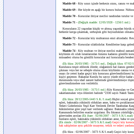
Madde 68 -
Köy sınırı içinde herkesin ırzını, canını ve m
Madde 69 -
Her köyde en aşağı bir korucu bulunur. Nüfusu 
Madde 70 -
Korucular ihtiyar meclisi tarafından tutulur v
Madde 71 -
(Değişik madde: 12/05/1928 - 1256/1 md.)
Korucuların 22 yaşından küçük ve altmış yaşından büyük o
herkesle kavga çıkarmak, serhoşluk gibi huysuzlukları olmaması
Madde 72 -
Korucular köy muhtarının emri altındadır. Res
Madde 73 -
Korucular silahlıdırlar. Kendilerine karşı gelen
Madde 74 -
Köy muhtarı ve ihtiyar meclisi mahsul zamanla
köylünün eli silah tutanlarından lüzumu kadarını gönüllü kor
müsaadesi olursa bu gönüllü korucular asıl korucularla beraber
(Ek fıkra: 26/03/1985 - 3175/1 md.; Değişik fıkra: 07/02
Kurulunca tespit edilecek illerde; olağanüstü hal ilanını gerekti
çıkması veya her ne sebeple olursa olsun köylünün canına ve mal
onayı ile yeteri kadar geçici köy korucusu görevlendirilmesi ka
kişiyi geçemez. Bakanlar Kurulu bu sayıyı yüzde elliye kadar a
durumunda veya idarî zaruret hallerinde görevlendirmeye ilişk
görevlendirmelere son verilebilir.
(Ek fıkra: 26/03/1985 - 3175/1 md.)
Köy Korucuları ve Geç
sakatlanmaları veya ölümleri halinde "2330 sayılı Nakdi Taz
(Ek fıkra: 28/12/2005-5443 S.K./1.mad)
Hiçbir sosyal güv
eşleri, bakmakla yükümlü oldukları anne, baba ve çocuklarını
Tedavi Giderlerinin Yeşil Kart Verilerek Devlet Tarafından K
hükümlerine göre yeşil kart verilerek sağlanır. Bakmakla yükü
Kanununda belirtilen esaslar uygulanır. Bu fıkranın yürürlüğe g
görevinden ayrılan
(Ek ibare : 02/06/2007 - 5673 S.K/1.mad)
bunların eşleri, bakmakla yükümlü oldukları anne, baba ve çoc
(Ek cümle : 02/06/2007 - 5673 S.K/1.mad)
Geçici köy korucu
hak sahiplerine aynı şekilde muayene, tetkik ve tedavi yardım
(Ek fıkra : 02/06/2007 - 5673 S.K/1.mad)
Geçici köy koru