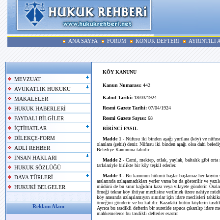
ANA SAYFA
FORUM
KONUK DEFTERİ
AYRINTILI
KÖY KANUNU
MEVZUAT
Kanun Numarası:
442
AVUKATLIK HUKUKU
Kabul Tarihi:
18/03/1924
MAKALELER
Resmi Gazete Tarihi:
07/04/1924
HUKUK HABERLERİ
Resmi Gazete Sayısı:
68
FAYDALI BİLGİLER
İÇTİHATLAR
BİRİNCİ FASIL
DİLEKÇE-FORM
Madde 1 -
Nüfusu iki binden aşağı yurtlara (köy) ve nüfusu
olanlara (şehir) denir. Nüfusu iki binden aşağı olsa dahi beledi
ADLİ REHBER
Belediye Kanununa tabidir.
İNSAN HAKLARI
Madde 2 -
Cami, mektep, otlak, yaylak, baltalık gibi orta
tarlalariyle birlikte bir köy teşkil ederler.
HUKUK SÖZLÜĞÜ
Madde 3 -
Bu kanunun hükmü başlar başlamaz her köyün sını
DAVA TÜRLERİ
aralarında uzlaşamadıkları yerler varsa bu da gösterilir ve yaz
müdürü de bu sınır kağıdını kaza veya vilayete gönderir. Oralar
HUKUKİ BELGELER
örneği tekrar köy ihtiyar meclisine verilmek üzere nahiye müdürü
köy arasında uzlaşılamıyan sınırlar için idare meclisleri tahkik
örneğini gönderir ve bu katidir. Kazadaki bütün köylerin tasdikli 
Reklam Alanı
Ayrıca bu tasdikli defterin bir suretide tapuca çıkarılıp idare m
mahkemelerce bu tasdikli defterler esastır.