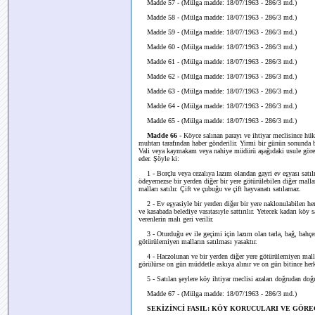
Madde 57 - (Mülga madde: 18/07/1963 - 286/3 md.)
Madde 58 - (Mülga madde: 18/07/1963 - 286/3 md.)
Madde 59 - (Mülga madde: 18/07/1963 - 286/3 md.)
Madde 60 - (Mülga madde: 18/07/1963 - 286/3 md.)
Madde 61 - (Mülga madde: 18/07/1963 - 286/3 md.)
Madde 62 - (Mülga madde: 18/07/1963 - 286/3 md.)
Madde 63 - (Mülga madde: 18/07/1963 - 286/3 md.)
Madde 64 - (Mülga madde: 18/07/1963 - 286/3 md.)
Madde 65 - (Mülga madde: 18/07/1963 - 286/3 md.)
Madde 66 -
Köyce salınan parayı ve ihtiyar meclisince hük
muhtarı tarafından haber gönderilir. Yirmi bir günün sonunda
Vali veya kaymakam veya nahiye müdürü aşağıdaki usule göre pa
eder. Şöyle ki:
1 - Borçlu veya cezalıya lazım olandan gayri ev eşyası satılm
ödeyemezse bir yerden diğer bir yere götürülebilen diğer malla
malları satılır. Çift ve çubuğu ve çift hayvanatı satılamaz.
2 - Ev eşyasiyle bir yerden diğer bir yere naklonulabilen he
ve kasabada belediye vasıtasıyle sattırılır. Yetecek kadarı köy 
verenlerin malı geri verilir.
3 - Oturduğu ev ile geçimi için lazım olan tarla, bağ, bahçen
götürülemiyen malların satılması yasaktır.
4 - Haczolunan ve bir yerden diğer yere götürülemiyen mallar
görülürse on gün müddetle askıya alınır ve on gün bitince her
5 - Satılan şeylere köy ihtiyar meclisi azaları doğrudan doğru
Madde 67 - (Mülga madde: 18/07/1963 - 286/3 md.)
SEKİZİNCİ FASIL: KÖY KORUCULARI VE GÖRE