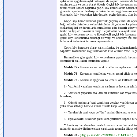
aylıklarına uygulanan aylık katsayısı ile çarpımı sonucunda bu
tutulmaksızın ve peşin olarak ödenir. Geçici köy korucuları 
tefrik edilen korucu başlarına geçici köy korucularına ödenen 
görevden ayrılanlar ile disiplin hükümlerinin uygulanması sonu
ölen geçici köy korucuları için önceden peşin ödenmiş olan ücre
Geçici köy korucularından güvenlik güçleriyle birlikte operasy
bağlı olduğu birimlerce ve bu birimlerin bütçesinden karşılanma
olağanüstü hal ve durumlarda emsallerine göre başarılı görev y
teklifi ve İçişleri Bakanının onayı ile yılda bir defa aylık ücre
geçici köy korucusu sayısı, o ilde görevli geçici köy korucusu
geçici köy korucularına herhangi bir vergi ve kesintiye tâbi 
bulunacak tutarda ek tazminat ayrıca ödenir.
Geçici köy korucusu olarak çalıştırılanlar, bu çalışmalarında
Sigortası Kanununun uygulanmasında kısa ve uzun vadeli sigort
Bu maddeye göre geçici köy korucularına yapılacak harcamalar
ödemeler il valilikleri tarafından yapılır.
Madde 75 -
Koruculara verilecek silahlar ve cephaneler Hü
Madde 76 -
Korucular kendilerine verilen resmi silah ve ce
Madde 77 -
Korucular aşağıdaki hallerde silah kullanabilirl
1 - Vazifesini yaparken kendisine saldıran ve hayatını tehlik
2 - Vazifesini yaparken ahaliden bir kimsenin can veya ırz te
bunalırsa;
3 - Cürmü meşhutta (yani yapılırken veyahut yapıldıktan sonr
yakalamak istediği halde o kimse silahla karşı korsa;
4 - Tutulan bir cani kaçar ve "dur" emrini dinlemez ve onu t
5 - Eşkiya takibi sırasında yatak olan yerlerden süpheli bir 
Yukarda sayılan ahvalden maada korucu silahını kullandığın
mümkün mertebe öldürmeksizin yaralıyarak tutmağa dikkat ed
Madde 78 -
(Değişik madde: 22/09/1941 - 4114/1 md.)