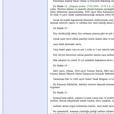
Kesinleşen kararlar Tarım Orman ve Köyişleri Bakanlığı tara
Ek Madde 12 -
(Değişik madde: 27/05/2004 - 5178 S.K./
yerler, Devletin hüküm ve tasarrufu altında bulunan seyrangâh
tahsis edilmemiş taşınmazlardan, 4342 sayılı Mera Kanununun
ile otlak ve çayır olarak yararlanılamayacağı anlaşılan yerler 
Ancak bu madde kapsamında Hazinenin mülkiyetinde olup kam
alınmak suretiyle yapılır ve valilikçe köy tüzel kişiliği adına ta
Ek Madde 13 -
Köy tüzelkişiliği adına, köy yerleşme planına göre en çok
olmak üzere tescil edilen parseller köyde ikamet eden ve köy 
rayiç bedel üzerinden satılır.
Satış bedeli peşin veya en çok 5 yılda ve 5 eşit taksitle tahsi
Köy ihtiyar meclisince satılan parseller üzerine satış tarihin
Hak sahipleri bu yerleri 10 yıl müddetle başkalarına devir v
Ek Madde 14 -
6831 sayılı, Orman, 2634 sayılı Turizmi Teşvik, 2863 sayılı
Umumi Hayata Müessir Afetler Dolayısıyla Alınacak Tedbirlerl
Yardımlara Dair ve 2565 sayılı Askeri Yasak Bölgeler ve Gü
Bu Kanunun hükümleri, belediye mücavir alanında bulunan köy
uygulanır.
Ek Madde 15 -
Komisyonun teşkili, çalışma ve karar verme esas ve usulleri, 
usulleri, ihtiyaç sahiplerinde aranan vasıflar, devir yasakları, 
malların amaca uygun kullanılma esasları, rayiç bedel tayini, s
Bu yönetmelik, kanunun yürürlüğe girdiği tarihten itibaren 