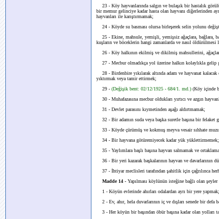
23 - Köy hayvanlarında salgın ve bulaşık bir hastalık görül
bir memur gelinciye kadar hasta olan hayvanı diğerlerinden a
hayvanları ile karıştırmamak;
24 - Köyde su basması olursa birleşerek selin yolunu değiş
25 - Ekine, mahsule, yemişli, yemişsiz ağaçlara, bağlara, bahç
kuşların ve böceklerin hangi zamanlarda ve nasıl öldürülmesi l
26 - Köy halkının ekilmiş ve dikilmiş mahsullerini, ağaçları
27 - Mecbur olmadıkça yol üzerine halkın kolaylıkla gelip
28 - Birdenbire yıkılarak altında adam ve hayvanat kalacak d
yıktırmak veya tamir ettirmek;
29 -
(Değişik bent: 02/12/1925 - 684/1. md.)
(Köy içinde 
30 - Muhafazasına mecbur oldukları yırtıcı ve azgın hayvanl
31 - Devlet parasını kıymetinden aşağı aldırtmamak;
32 - Bir adamın suda veya başka suretle başına bir felaket g
33 - Köyde çürümüş ve kokmuş meyva vesair sıhhate muzır ş
34 - Bir hayvana götüremiyecek kadar yük yüklettirmemek;
35 - Yaylımlara başlı başına hayvan salmamak ve ortaklama
36 - Bir yeri kazarak başkalarının hayvan ve davarlarının 
37 - İhtiyar meclisleri tarafından şahitlik için çağrılınca he
Madde 14 -
Yapılması köylünün isteğine bağlı olan şeyler 
1 - Köyün evlerinde ahırları odalardan ayrı bir yere yapmak
2 - Ev, ahır, hela duvarlarının iç ve dışları senede bir defa
3 - Her köyün bir başından öbür başına kadar olan yolları ta