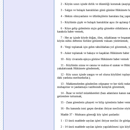
2 - Köyün sınırı içinde dirlik ve düzenliği korumak (asayiş
3 - Salgın ve bulaşık hastalıkları günü gününe Hükümete h
4 - Hekim olmıyanların ve üfürükçülerin hastalara ilaç ya
5 - Köylünün çiçek ve bulaşık hastalıklar aşısı ile aşılanıp 
6 - Köye gelip gidenlerin niçin gelip gitmekte olduklarını a
karakola haber vermek;
7 - Her ay içinde köyde doğan, ölen, nikahlanan ve boşananl
köyün nüfus defterini birlikte götürerek vukuatı yürüttürmek;
8 - Vergi toplamak için gelen tahsildarlara yol göstermek, 
9 - Asker toplamak ve bakaya ve kaçakları Hükümete haber
10 - Köy civarında eşkıya görürse Hükümete haber vermek ve
11 - Köylünün ırzına ve canına ve malına el uzatan ve Hüküm
yakalattırarak Hükümete göndermek;
12 - Köy sınırı içinde yangın ve sel olursa köylüleri toplay
dahi yardıma mecburdurlar.);
13 - Mahkemelerden gönderilen celpname ve her türlü tezkere
mubaşirine ve jandarmaya vazifesinde kolaylık göstermek;
14 - İhzar ve tevkif müzekkereleri (bazı adamların kanun nam
getirenlere tutturmak;
15 - Zarar görenlerin şikayeti ve bilip işitenlerin haber verm
16 - Bu kanunda ismi geçen davaları ihtiyar meclisine söy
Madde 37 - Muhtarın göreceği köy işleri şunlardır:
1 - 13 üncü maddede sayılan işleri ihtiyar meclisi ile görü
2 - 14 üncü maddede sayılan işlerin yapılabilmesi için köyl