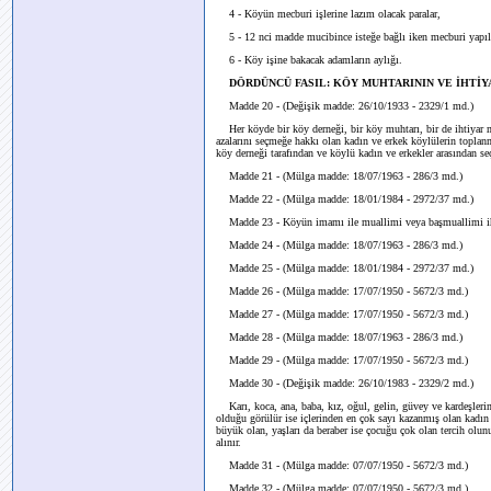
4 - Köyün mecburi işlerine lazım olacak paralar,
5 - 12 nci madde mucibince isteğe bağlı iken mecburi yapılan
6 - Köy işine bakacak adamların aylığı.
DÖRDÜNCÜ FASIL: KÖY MUHTARININ VE İHTİY
Madde 20 - (Değişik madde: 26/10/1933 - 2329/1 md.)
Her köyde bir köy derneği, bir köy muhtarı, bir de ihtiyar 
azalarını seçmeğe hakkı olan kadın ve erkek köylülerin toplan
köy derneği tarafından ve köylü kadın ve erkekler arasından seç
Madde 21 - (Mülga madde: 18/07/1963 - 286/3 md.)
Madde 22 - (Mülga madde: 18/01/1984 - 2972/37 md.)
Madde 23 - Köyün imamı ile muallimi veya başmuallimi ihti
Madde 24 - (Mülga madde: 18/07/1963 - 286/3 md.)
Madde 25 - (Mülga madde: 18/01/1984 - 2972/37 md.)
Madde 26 - (Mülga madde: 17/07/1950 - 5672/3 md.)
Madde 27 - (Mülga madde: 17/07/1950 - 5672/3 md.)
Madde 28 - (Mülga madde: 18/07/1963 - 286/3 md.)
Madde 29 - (Mülga madde: 17/07/1950 - 5672/3 md.)
Madde 30 - (Değişik madde: 26/10/1983 - 2329/2 md.)
Karı, koca, ana, baba, kız, oğul, gelin, güvey ve kardeşlerin 
olduğu görülür ise içlerinden en çok sayı kazanmış olan kadın ve
büyük olan, yaşları da beraber ise çocuğu çok olan tercih olunu
alınır.
Madde 31 - (Mülga madde: 07/07/1950 - 5672/3 md.)
Madde 32 - (Mülga madde: 07/07/1950 - 5672/3 md.)