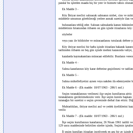
paralar bu işlerden maada hiç bir yere ve hizmete tahsis oluna
Ek Madde 3 -
Köy İhtiyar meclisi salınacak salmanın nisbet, cins ve miktar
müddetle umumun görebileceği yerlere asmak suretiyle ilan ve
bulunanlara tebliğ eder. Salınan salmalarda kanun hükümlerin
müddetinin hitamından itibaren on gün içinde itirazlarını köy
söylerler
veya yazı ile bildirirler ve müracaatlarını tutulacak deftere ya
Köy ihtiyar meclisi bir hafta içinde itirazlara bakarak kararı
tarihinden itibaren on beş gün içinde merkez kazasında valiye,
kazalarda kaymakamlara müracaat edilebilir. Bunların verecekl
Ek Madde 4 -
Salma kararlarının köy karar defterine geçirilmesi ve tadilat
Ek Madde 5 -
Salma mükellefiyetini aynen veya nakden ifa edemiyenler bede
Ek Madde 6 - (Ek madde: 18/07/1963 - 286/1 md.)
Seçim tutanaklarının verilmesi ilçe seçim kurullarına aittir. 
tutanaklarını geciktirmeksizin verir. İlçe seçim kurulu başkanı
tutanağın bir suretini o seçim çevresinde derhal ilan ettirir. Diğ
Muhtarlıkları, ihtiyar meclisi asıl ve yedek üyeliklerini kazan
verilir.
Ek Madde 7 - (Ek madde: 18/07/1963 - 286/1 md.)
İlçe seçim kurullarının kararlarına; 26 Nisan 1961 tarihli 
129 uncu maddesinde belirtilen süreler içinde, Seçimin iptaline 
İl seçim kurulları itirazları inceliyerek en geç bir ay içinde k