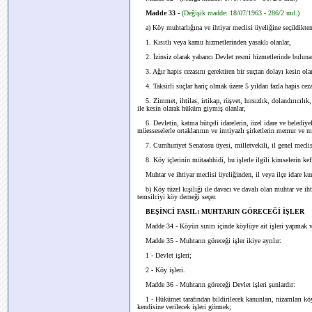
Madde 33 -
(Değişik madde: 18/07/1963 - 286/2 md.)
a) Köy muhtarlığına ve ihtiyar meclisi üyeliğine seçildikte
1. Kısıtlı veya kamu hizmetlerinden yasaklı olanlar,
2. İzinsiz olarak yabancı Devlet resmi hizmetlerinde buluna
3. Ağır hapis cezasını gerektiren bir suçtan dolayı kesin ol
4. Taksirli suçlar hariç olmak üzere 5 yıldan fazla hapis cez
5. Zimmet, ihtilas, irtikap, rüşvet, hırsızlık, dolandırıcılık, 
ile kesin olarak hüküm giymiş olanlar,
6. Devletin, katma bütçeli idarelerin, özel idare ve belediyele
müesseselerle ortaklarının ve imtiyazlı şirketlerin memur ve 
7. Cumhuriyet Senatosu üyesi, milletvekili, il genel meclisi 
8. Köy içlerinin mütaahhidi, bu işlerle ilgili kimselerin kefi
Muhtar ve ihtiyar meclisi üyeliğinden, il veya ilçe idare kuru
b) Köy tüzel kişiliği ile davacı ve davalı olan muhtar ve ihti
temsilciyi köy derneği seçer.
BEŞİNCİ FASIL: MUHTARIN GÖRECEĞİ İŞLER
Madde 34 - Köyün sınırı içinde köylüye ait işleri yapmak v
Madde 35 - Muhtarın göreceği işler ikiye ayrılır:
1 - Devlet işleri;
2 - Köy işleri.
Madde 36 - Muhtarın göreceği Devlet işleri şunlardır:
1 - Hükümet tarafından bildirilecek kanunları, nizamları köy 
kendisine verilecek işleri görmek;