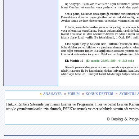
B) Adliyeye ilişkin vazife ve işlerle ilgili bir hizmeti yerin
bizzat Cumhuriyet savcıları veya yardımcıları tarafından yapılı
Sanık polis, hakkında dava açıldığı takdirde duruşmadan vares
Bakanlığınca durumu uygun görülen polisin vekalet verdiği av
Avukat tutma ve ücret ödeme usul ve esasları yönetmelikte göst
Polisin, kanunlarla verilen görevlerini yaptığı sırada veya bu
veya evlenmişse çocuklarına, bunlar bulunmadığı takdirde ba
Konut Fonundan miktarı ödemesiz devresi ve ödeme süresi Top
faizsiz olarak kredi verilir. Bu fıkra hükmü, 1 Ocak 1971 tarihi
1481 sayılı Asayişe Müessir Bazı Fiillerin Önlenmesi Hakkın
bulundukları yerleri bildiren ve yakalanmalarına yardımcı olan
dair diğer hususlar İçişleri Bakanlığınca çıkarılacak yönetmel
konulacak ödenekten karşılanır. Ödül verilen kişilerin kimlikle
Ek Madde 10
-
(Ek madde: 23/07/1999 - 4419/2 md.)
Görevli personelden görevin icrası sırasında veya görevin
rehabilitasyonu ile bu kayıplardan doğan ihtiyaçlarını karşıla
edilir veya bedelleri, Emniyet Genel Müdürlüğü bütçesinden ö
ANA SAYFA
FORUM
KONUK DEFTERİ
AYRINTILI
Hukuk Rehberi Sitesinde yayınlanan Eserler ve Programlar, Fikir ve Sanat Eserleri Kanun
izniyle yayınlanmaktadır. izin alınmak, FSEK'na uymak ve eser sahibiyle sitenin adı verilmek 