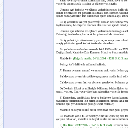
Sabit veya seyyar olarak kullanılan kara, deniz, hava ve her çe
yerler de umuma açık istirahat ve eğlence yeri sayılır.
Umuma açık istirahat ve eğlence yerlerinin ruhsatı bağlı oldu
içinde belediyeler; bu alanların dışında il özel idareleri tarafı
içinde sonuçlandırılır. İzin alınmadan açılan umuma açık istirah
Bu iş yerlerinin faaliyet göstereceği alanları belirlemeye vey
toplanmasına, belediye ve mücavir alan sınırları içinde belediyel
Umuma açık istirahat ve eğlence yerlerinin bulunacağı alanları
Bakanlığı tarafından çıkarılacak bir yönetmelikle düzenlenir.
Bu iş yerleri için düzenlenen iş yeri açma ve çalışma ruhsatla
asayiş yönünden genel kolluk tarafından denetlenir.
Bu yerlerin ruhsatlandırılmasında 14.6.1989 tarihli ve 357
Değiştirilerek Kabulüne Dair Kanunun 5 inci ve 6 ncı maddel
Madde 8
-
(Değişik madde: 24/11/2004 - 5259 S.K./3.ma
Polisçe kat'i delil elde edilmesi halinde;
A) Kumar oynanan umumî ve umuma açık yerler ile her çeşit ö
B) Mevzuata aykırı bir şekilde uyuşturucu madde imal edilen,
C) Mevzuata aykırı faaliyet gösteren genelevler, birleşme yerl
D) Devletin ülkesi ve milletiyle bölünmez bütünlüğüne, Anay
temsil verilen, film veya video bant gösterilen yerler ile intern
E) Derneklere, sendikalara, loca ve kulüplere, kamu kurumu ni
üyelerinin yararlanması için açılan lokallerden, birden fazla d
umuma açık yer durumuna geldiği tespit edilenler,
Mahallin en büyük mülkî amiri tarafından otuz günü geçmemek
Bu maddede yazılı fiiller sebebiyle bir yıl içinde üç defa faali
çalışma ruhsatları, mahallin en büyük mülkî amirinin bildirimi ü
F)
(Ek Bent: 28/12/2007 - 5571 S.K./1.mad)
Her türlü den