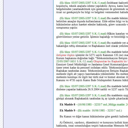
(Ek fıkra: 03/07/2005-5397 S.K./1.mad)
İstihbarat faaliye
koşuluyla, teknik araçlarla izleme yapılabilir. Ayrıca, kamu k
belgelerinden yararlanabilmek için gerekçesini de göstermek su
ticari sır gerekçesiyle bu bilgi ve belgeleri vermemeleri halinde
(Ek fıkra: 03/07/2005-5397 S.K./1.mad)
Bu madde hükümleri
belirtilen amaçlar dışında kullanılamaz. Elde edilen bilgi ve k
hükümlerine aykırı hareket edenler hakkında, görev sırasında 
soruşturma yapılır.
(Ek fıkra: 03/07/2005-5397 S.K./1.mad)
Hâkim kararları v
görevlilerince yerine getirilir. İşlemin başladığı ve bitirildiği 
(Ek fıkra: 03/07/2005-5397 S.K./1.mad)
Bu maddede yer al
bakanlığın teftiş elemanları ve Başbakanın özel olarak yetkilen
(Ek fıkra: 03/07/2005-5397 S.K./1.mad)
Bu maddede belir
iletişime ilişkin
işlemler ile 5271 sayılı Kanunun 135 inci 
Kurum başkanına doğrudan bağlı "Telekomünikasyon İletişim B
23/05/2007-5651 S.K./12.mad)
Oluşturulan bu Başkanlık bir 
Emniyet Genel Müdürlüğü ve Jandarma Genel Komutanlığının ilg
üzere yeteri kadar da personel istihdam edilir. Telekomünika
Başbakan tarafından atanır. Telekomünikasyon İletişim Başkanı
merkezle ilgili alt yapıyı hazırlamakla yükümlüdür. Bu merke
merkezin kuruluşu ile ilgili her türlü mal ve hizmet alımları i
Kanunu ve 4735 sayılı Kamu İhale Sözleşmeleri Kanunu hükü
(Ek fıkra: 03/07/2005-5397 S.K./1.mad)
Bu maddede belirl
dinleme yapanlar hakkında 26.9.2004 tarihli ve 5237 sayılı T
(Ek fıkra: 03/07/2005-5397 S.K./1.mad)
Bu maddenin uygula
görüşü alınarak Başbakanlık tarafından üç ay içinde çıkarılaca
Ek Madde 8
- (16/06/1985 - 3233/7 md.;Mülga madde: 2
Ek Madde 9
- (Ek madde: 16/06/1985 - 3233/7 md.)
Bu Kanun ve diğer kanun hükümlerine göre gerekli hallerde
A) Önleyici, caydırıcı, düzenleyici ve koruyucu kolluk hizmet
hakkında, cezai sorumluluğun tespiti bakımından Memurin Mu