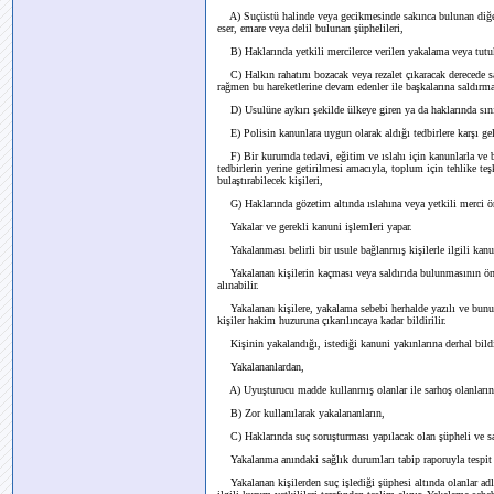
A) Suçüstü halinde veya gecikmesinde sakınca bulunan diğer h
eser, emare veya delil bulunan şüphelileri,
B) Haklarında yetkili mercilerce verilen yakalama veya tutuk
C) Halkın rahatını bozacak veya rezalet çıkaracak derecede sar
rağmen bu hareketlerine devam edenler ile başkalarına saldırma
D) Usulüne aykırı şekilde ülkeye giren ya da haklarında sınır
E) Polisin kanunlara uygun olarak aldığı tedbirlere karşı gele
F) Bir kurumda tedavi, eğitim ve ıslahı için kanunlarla ve b
tedbirlerin yerine getirilmesi amacıyla, toplum için tehlike te
bulaştırabilecek kişileri,
G) Haklarında gözetim altında ıslahına veya yetkili merci ön
Yakalar ve gerekli kanuni işlemleri yapar.
Yakalanması belirli bir usule bağlanmış kişilerle ilgili kanu
Yakalanan kişilerin kaçması veya saldırıda bulunmasının önle
alınabilir.
Yakalanan kişilere, yakalama sebebi herhalde yazılı ve bunu
kişiler hakim huzuruna çıkarılıncaya kadar bildirilir.
Kişinin yakalandığı, istediği kanuni yakınlarına derhal bildir
Yakalananlardan,
A) Uyuşturucu madde kullanmış olanlar ile sarhoş olanların
B) Zor kullanılarak yakalananların,
C) Haklarında suç soruşturması yapılacak olan şüpheli ve sa
Yakalanma anındaki sağlık durumları tabip raporuyla tespit e
Yakalanan kişilerden suç işlediği şüphesi altında olanlar adli 