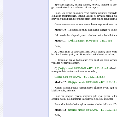
Spor karşılaşması, miting, konser, festival, toplantı ve gös
gecikmesinde sakınca bulunan hal var sayılır.
Polis, tehlikenin önlenmesi veya bertaraf edilmesi amacıyla gü
olmasına bakılmaksızın, üstünü, aracını ve eşyasını teknik ciha
isteyenler kimliklerini sorulmaksızın ibraz etmek zorundadırlar
Önleme aramasının sonucu, arama kararı veya emri veren merc
Madde 10
- Taşınması memnu olan kama, hançer ve saldırm
Eski eserlerden olupta kıymetli olanların satışı bu hükümde
Madde 11
-
(Değişik madde: 16/06/1985 - 3233/3 md.)
Polis;
A) Genel ahlak ve edep kurallarına aykırı olarak; utanç veric
bu nitelikte söz, şarkı, müzik veya benzeri gösteri yapanları,
B) Çocuklar, kız ve kadınlar ile genç erkeklere sözle veya herh
yönelten ve teşvik edenleri,
C)
(Değişik bend: 03/08/2002 - 4771 S.K./10. md.)
Genel 
materyale bakılmaksızın üreten ve satanları,
(Mülga fıkra: 03/08/2002 - 4771 S.K./12. md.)
Madde 12
- (Değişik madde: 03/08/2002 - 4771 S.K./10. 
Kanuni istisnalar saklı kalmak üzere, eğlence, oyun, içki v
küçükler çalıştırılamaz.
Polis bar, pavyon, gazino, meyhane gibi içkili yerler ile kıra
onsekiz yaşını doldurmamış küçüklerin girmesini meneder.
Bu madde hükümlerine aykırı hareket edenler hakkında 17 nci
Madde 13
-
(Değişik madde: 03/08/2002 - 4771 S.K./10. 
Polis,