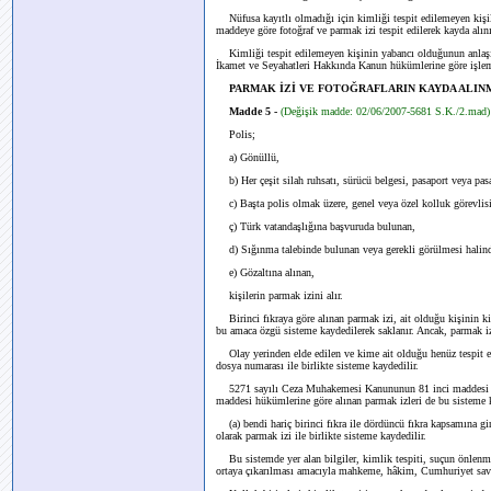
Nüfusa kayıtlı olmadığı için kimliği tespit edilemeyen kişiler
maddeye göre fotoğraf ve parmak izi tespit edilerek kayda alını
Kimliği tespit edilemeyen kişinin yabancı olduğunun anlaşıl
İkamet ve Seyahatleri Hakkında Kanun hükümlerine göre işlem
PARMAK İZİ VE FOTOĞRAFLARIN KAYDA ALIN
Madde 5 -
(Değişik madde: 02/06/2007-5681 S.K./2.mad)
Polis;
a) Gönüllü,
b) Her çeşit silah ruhsatı, sürücü belgesi, pasaport veya pas
c) Başta polis olmak üzere, genel veya özel kolluk görevlisi 
ç) Türk vatandaşlığına başvuruda bulunan,
d) Sığınma talebinde bulunan veya gerekli görülmesi halinde,
e) Gözaltına alınan,
kişilerin parmak izini alır.
Birinci fıkraya göre alınan parmak izi, ait olduğu kişinin kiml
bu amaca özgü sisteme kaydedilerek saklanır. Ancak, parmak i
Olay yerinden elde edilen ve kime ait olduğu henüz tespit edi
dosya numarası ile birlikte sisteme kaydedilir.
5271 sayılı Ceza Muhakemesi Kanununun 81 inci maddesi ile
maddesi hükümlerine göre alınan parmak izleri de bu sisteme k
(a) bendi hariç birinci fıkra ile dördüncü fıkra kapsamına giren
olarak parmak izi ile birlikte sisteme kaydedilir.
Bu sistemde yer alan bilgiler, kimlik tespiti, suçun önlen
ortaya çıkarılması amacıyla mahkeme, hâkim, Cumhuriyet savcıs