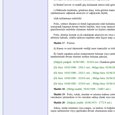
b) Bedenî kuvvet ve maddî güç kullanarak etkisiz hale getire
c) Hakkında tutuklama, gözaltına alma, zorla getirme kararı 
yakalanmasını sağlamak amacıyla ve sağlayacak ölçüde,
silah kullanmaya yetkilidir.
Polis, yedinci fıkranın (c) bendi kapsamında silah kullanmad
uymayarak kaçmaya devam etmesi halinde, önce uyarı amacıyla s
geçirilmesinin mümkün olmaması halinde ise kişinin yakalanma
Polis, direnişi kırmak ya da yakalamak amacıyla zor veya sila
edilmesi halinde, silahla saldırıya teşebbüs eden kişiye karşı s
Madde 17
- Polisin:
A) Kanun ve usul dairesinde verdiği emre itaatsizlik ve ittihaz
B) Vazife yaparken polise mukavemette bulunan veya vazifesi
hareketlerinde devam etmeleri melhuz bulunan şahıslar;
(Değişik parağraf: 16/06/1985 - 3233/6 md.)
Karakola götür
(Ek fıkra: 19/02/1980 - 2261/1 md.; Mülga fıkra: 02/06/2
(Ek fıkra: 19/02/1980 - 2261/1 md. ; Mülga fıkra: 02/06/
(Ek fıkra: 16/06/1985 - 3233/6 md.
;
Mülga fıkra: 02/06/
(Ek fıkra: 16/06/1985 - 3233/6 md. ; Mülga fıkra: 02/06/2
Madde 18 -
(Mülga madde: 20/02/1948 - 5188/1 md.)
Madde 19
- Polis; sokak, meydan ve umuma mahsus yerlerd
vasıtalarını işletmekten ve bu vasıtaları sarhoş olarak veya se
Madde 20 -
(Değişik madde: 26/06/1973 - 1775/4 md.)
Zabıta, imdat istenmesi veya yangın, su baskını ve boğulma 
suçun işlenmesine veya yapılmakta devam olunmasına mani olmak