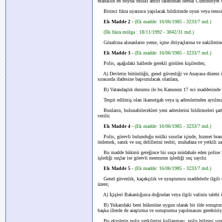
mahallin en büyük mülki amiri tarafından derhal Cumhuriyet 
Birinci fıkra uyarınca yapılacak bildirimde oyun veya temsile k
Ek Madde 2
-
(Ek madde: 16/06/1985 - 3233/7 md.)
(İlk fıkra mülga : 18/11/1992 - 3842/31 md.)
Gözaltına alınanların yeme, içme ihtiyaçlarına ve nakilleri
Ek Madde 3
-
(Ek madde: 16/06/1985 - 3233/7 md.)
Polis, aşağıdaki hallerde gerekli görülen kişilerden;
A) Devletin bütünlüğü, genel güvenliği ve Anayasa düzeni ile
sırasında ifadesine başvurulacak olanlara,
B) Vatandaşlık durumu ile bu Kanunun 17 nci maddesinde beli
Tespit edilmiş olan ikametgah veya iş adreslerinden ayrılmama
Bunların, bulunabilecekleri yeni adreslerini bildirmeleri şar
verilir.
Ek Madde 4
-
(Ek madde: 16/06/1985 - 3233/7 md.)
Polis, görevli bulunduğu mülki sınırlar içinde, hizmet bran
önlemek, sanık ve suç delillerini tesbit, muhafaza ve yetkili za
Bu madde hükmü gereğince bir suça müdahale eden polise kar
işlediği suçlar ise görevli memurun işlediği suç sayılır.
Ek Madde 5
-
(Ek madde: 16/06/1985 - 3233/7 md.)
Genel güvenlik, kaçakçılık ve uyuşturucu maddelerle ilgil
üzere;
A) İçişleri Bakanlığınca doğrudan veya ilgili valinin talebi ü
B) Yukarıdaki bent hükmüne uygun olarak bir ilde soruşturmas
başka illerde de araştırma ve soruşturma yapılmasını gerektiriyors
Bu ekiplerin polis yetkilerini kullanması, polis bölgesi sınır