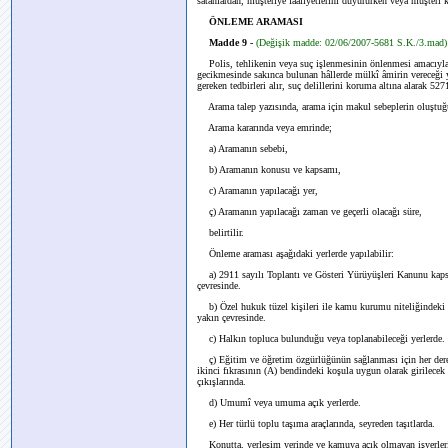
satanlardan, müşteriye faaliyetlerini duyururken veya müşteri 
ÖNLEME ARAMASI
Madde 9 -
(Değişik madde: 02/06/2007-5681 S.K./3.mad)
Polis, tehlikenin veya suç işlenmesinin önlenmesi amacıyla
gecikmesinde sakınca bulunan hâllerde mülkî âmirin vereceği yazı
gereken tedbirleri alır, suç delillerini koruma altına alarak 
Arama talep yazısında, arama için makul sebeplerin oluştuğunu
Arama kararında veya emrinde;
a) Aramanın sebebi,
b) Aramanın konusu ve kapsamı,
c) Aramanın yapılacağı yer,
ç) Aramanın yapılacağı zaman ve geçerli olacağı süre,
belirtilir.
Önleme araması aşağıdaki yerlerde yapılabilir:
a) 2911 sayılı Toplantı ve Gösteri Yürüyüşleri Kanunu kapsam
çevresinde.
b) Özel hukuk tüzel kişileri ile kamu kurumu niteliğindeki me
yakın çevresinde.
c) Halkın topluca bulunduğu veya toplanabileceği yerlerde.
ç) Eğitim ve öğretim özgürlüğünün sağlanması için her derec
ikinci fıkrasının (A) bendindeki koşula uygun olarak girilecek 
çıkışlarında.
d) Umumî veya umuma açık yerlerde.
e) Her türlü toplu taşıma araçlarında, seyreden taşıtlarda.
Konutta, yerleşim yerinde ve kamuya açık olmayan işyerleri