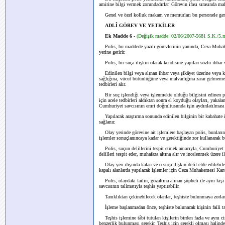
amirine bilgi vermek zorundadırlar. Görevin ifası sırasında m
Genel ve özel kolluk makam ve memurları bu personele gere
ADLÎ GÖREV VE YETKİLER
Ek Madde 6 -
(Değişik madde: 02/06/2007-5681 S.K./5.
Polis, bu maddede yazılı görevlerinin yanında, Ceza Muhak
yerine getirir.
Polis, bir suça ilişkin olarak kendisine yapılan sözlü ihbar ve 
Edinilen bilgi veya alınan ihbar veya şikâyet üzerine veya ke
sağlığına, vücut bütünlüğüne veya malvarlığına zarar gelmeme
tedbirleri alır.
Bir suç işlendiği veya işlenmekte olduğu bilgisini edinen po
için acele tedbirleri aldıktan sonra el koyduğu olayları, yakala
Cumhuriyet savcısının emri doğrultusunda işin aydınlatılması 
Yapılacak araştırma sonunda edinilen bilginin bir kabahate ili
sağlanır.
Olay yerinde görevine ait işlemlere başlayan polis, bunların y
işlemler sonuçlanıncaya kadar ve gerektiğinde zor kullanarak 
Polis, suçun delillerini tespit etmek amacıyla, Cumhuriyet sa
delilleri tespit eder, muhafaza altına alır ve incelenmek üzere il
Olay yeri dışında kalan ve o suça ilişkin delil elde edilebi
kapalı alanlarda yapılacak işlemler için Ceza Muhakemesi Ka
Polis, olaydaki failin, gözaltına alınan şüpheli ile aynı ki
savcısının talimatıyla teşhis yaptırabilir.
Tanıklıktan çekinebilecek olanlar, teşhiste bulunmaya zorla
İşleme başlanmadan önce, teşhiste bulunacak kişinin faili tar
Teşhis işlemine tâbi tutulan kişilerin birden fazla ve aynı ci
benzerlik bulunması gerekir. Teşhis için gerekli olması halinde,