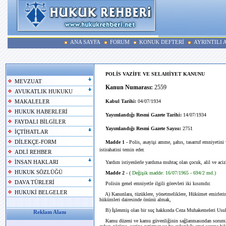
ANA SAYFA
FORUM
KONUK DEFTERİ
AYRINTILI
POLİS VAZİFE VE SELAHİYET KANUNU
MEVZUAT
Kanun Numarası:
2559
AVUKATLIK HUKUKU
Kabul Tarihi:
04/07/1934
MAKALELER
HUKUK HABERLERİ
Yayımlandığı Resmi Gazete Tarihi:
14/07/1934
FAYDALI BİLGİLER
Yayımlandığı Resmi Gazete Sayısı:
2751
İÇTİHATLAR
DİLEKÇE-FORM
Madde 1 -
Polis, asayişi amme, şahıs, tasarruf emniyetin
istirahatini temin eder.
ADLİ REHBER
İNSAN HAKLARI
Yardım istiyenlerle yardıma muhtaç olan çocuk, alil ve acizl
HUKUK SÖZLÜĞÜ
Madde 2
- (
Değişik madde: 16/07/1965 - 694/2 md.)
DAVA TÜRLERİ
Polisin genel emniyetle ilgili görevleri iki kısımdır.
HUKUKİ BELGELER
A) Kanunlara, tüzüklere, yönetmeliklere, Hükümet emirlerin
hükümleri dairesinde önünü almak,
B) İşlenmiş olan bir suç hakkında Ceza Muhakemeleri Usulü 
Reklam Alanı
Kamu düzeni ve kamu güvenliğinin sağlanmasından sorumlu o