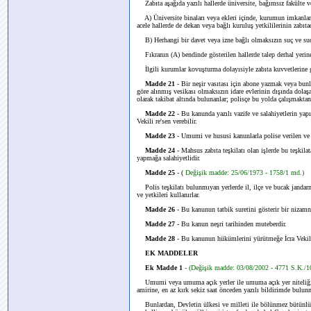
Zabıta aşağıda yazılı hallerde üniversite, bağımsız fakülte ve
A) Üniversite binaları veya ekleri içinde, kurumun imkanlar
acele hallerde de dekan veya bağlı kuruluş yetkililerinin zabıt
B) Herhangi bir davet veya izne bağlı olmaksızın suç ve suç
Fıkranın (A) bendinde gösterilen hallerde talep derhal yerine g
İlgili kurumlar kovuşturma dolayısiyle zabıta kuvvetlerine g
Madde 21
- Bir neşir vasıtası için abone yazmak veya bu
göre alınmış vesikası olmaksızın idare evlerinin dışında dolaşa
olarak takibat altında bulunanlar; polisçe bu yolda çalışmaktan
Madde 22
- Bu kanunda yazılı vazife ve salahiyetlerin yap
Vekili re'sen verebilir.
Madde 23
- Umumi ve hususi kanunlarla polise verilen ve 
Madde 24
- Mahsus zabıta teşkilatı olan işlerde bu teşkil
yapmağa salahiyetlidir.
Madde 25
- (
Değişik madde: 25/06/1973 - 1758/1 md.)
Polis teşkilatı bulunmıyan yerlerde il, ilçe ve bucak janda
ve yetkileri kullanırlar.
Madde 26
- Bu kanunun tatbik suretini gösterir bir nizamn
Madde 27
- Bu kanun neşri tarihinden muteberdir.
Madde 28
- Bu kanunun hükümlerini yürütmeğe İcra Vekil
EK MADDELER
Ek Madde 1
- (Değişik madde: 03/08/2002 - 4771 S.K./1
Umumi veya umuma açık yerler ile umuma açık yer niteliğin
amirine, en az kırk sekiz saat önceden yazılı bildirimde bulunma
Bunlardan, Devletin ülkesi ve milleti ile bölünmez bütünlüğü