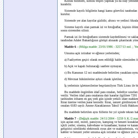
Kolluk birimleri, kimlik tespiti yapmak ya da olay yerinden 
kurabilir.
Sistemde kayıtlı bilgilerin hangi kamu görevlisi tarafından 
kurulur.
Sistemde yer alan kayıtlar gizlidir; altıncı ve yedinci fıkral
Sisteme kayıtlı olan parmak izi ve fotoğraflar, kişinin ölümün
sonra sistemden silinir.
Parmak izi ile fotoğrafların sistemde kaydedilmesi ve saklanma
tarafından Adalet Bakanlığının görüşü alınarak çıkarılacak yön
Madde 6 -
(Mülga madde: 23/01/1986 - 3257/13 md. ; Ye
Umuma açık istirahat ve eğlence yerlerinden;
a) Faaliyetten geçici olarak men edildiği halde süresinden ön
b) Açık ve kapalı bulunacağı saatlere uymayan,
c) Bu Kanunun 12 nci maddesinde belirtilen yasaklara uymad
d) Mevzuat hükümlerine aykırı olarak işletilen,
İş yerlerinin işletmecilerine beşyüzmilyon Türk Lirası ile birm
Bu maddede öngörülen idarî para cezaları, belediye sınırları 
verilir. Verilen idarî para cezalarına dair kararlar ilgililere 7
tarihinden itibaren en geç yedi gün içinde yetkili idare mahkeme
İtiraz üzerine verilen karar kesindir. İtiraz, zaruret görülmeyen
cezaları 6183 sayılı Âmme Alacaklarının Tahsil Usulü Hakkın
Bu maddede belirtilen aynı fiillerin bir yıl içinde tekrarı hal
Madde 7
-
(Değişik madde: 24/11/2004 - 5259 S.K./2.ma
için açılan otel, motel, pansiyon, kamping ve benzeri konaklam
içkili yerler; sinema, kahvehane ve kıraathane; kumar ve kazanç
geliştirici nitelikteki elektronik oyun alet ve makinelerinin, 
kafeler ve benzeri yerler umuma açık istirahat ve eğlence yeri sa