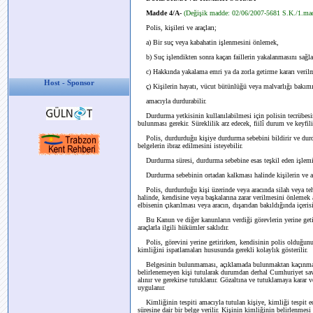
Madde 4/A-
(Değişik madde: 02/06/2007-5681 S.K./1.ma
Polis, kişileri ve araçları;
a) Bir suç veya kabahatin işlenmesini önlemek,
b) Suç işlendikten sonra kaçan faillerin yakalanmasını sağlama
c) Hakkında yakalama emri ya da zorla getirme kararı verilmi
Host - Sponsor
ç) Kişilerin hayatı, vücut bütünlüğü veya malvarlığı bakım
amacıyla durdurabilir.
Durdurma yetkisinin kullanılabilmesi için polisin tecrübesi
bulunması gerekir. Süreklilik arz edecek, fiilî durum ve keyfi
Polis, durdurduğu kişiye durdurma sebebini bildirir ve durdu
belgelerin ibraz edilmesini isteyebilir.
Durdurma süresi, durdurma sebebine esas teşkil eden işlemin 
Durdurma sebebinin ortadan kalkması halinde kişilerin ve araç
Polis, durdurduğu kişi üzerinde veya aracında silah veya teh
halinde, kendisine veya başkalarına zarar verilmesini önlemek 
elbisenin çıkarılması veya aracın, dışarıdan bakıldığında içer
Bu Kanun ve diğer kanunların verdiği görevlerin yerine getiril
araçlarla ilgili hükümler saklıdır.
Polis, görevini yerine getirirken, kendisinin polis olduğunu b
kimliğini ispatlamaları hususunda gerekli kolaylık gösterilir.
Belgesinin bulunmaması, açıklamada bulunmaktan kaçınması v
belirlenemeyen kişi tutularak durumdan derhal Cumhuriyet savcı
alınır ve gerekirse tutuklanır. Gözaltına ve tutuklamaya kar
uygulanır.
Kimliğinin tespiti amacıyla tutulan kişiye, kimliği tespit e
süresine dair bir belge verilir. Kişinin kimliğinin belirlenme