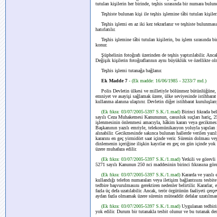
tutulan kişilerin her birinde, teşhis sırasında bir numara bulun
Teşhiste bulunan kişi ile teşhis işlemine tâbi tutulan kişiler
Teşhis işlemi en az iki kez tekrarlanır ve teşhiste bulunması i
hatırlatılır.
Teşhis işlemine tâbi tutulan kişilerin, bu işlem sırasında bir
konur.
Şüphelinin fotoğrafı üzerinden de teşhis yaptırılabilir. Ancak 
Değişik kişilerin fotoğraflarının aynı büyüklük ve özellikte olm
Teşhis işlemi tutanağa bağlanır.
Ek Madde 7
- (Ek madde: 16/06/1985 - 3233/7 md.)
Polis Devletin ülkesi ve milletiyle bölünmez bütünlüğüne, 
emniyet ve asayişi sağlamak üzere, ülke seviyesinde istihbarat f
kullanma alanına ulaştırır. Devletin diğer istihbarat kuruluşlarıy
(Ek fıkra: 03/07/2005-5397 S.K./1.mad)
Birinci fıkrada be
sayılı Ceza Muhakemesi Kanununun, casusluk suçları hariç, 250 
işlenmesinin önlenmesi amacıyla, hâkim kararı veya gecikmes
Başkanının yazılı emriyle, telekomünikasyon yoluyla yapılan ilet
alınabilir. Gecikmesinde sakınca bulunan hallerde verilen yazı
kararını en geç yirmidört saat içinde verir. Sürenin dolması ve
dinlemenin içeriğine ilişkin kayıtlar en geç on gün içinde yok
üzere muhafaza edilir.
(Ek fıkra: 03/07/2005-5397 S.K./1.mad)
Yetkili ve görevli
5271 sayılı Kanunun 250 nci maddesinin birinci fıkrasına gör
(Ek fıkra: 03/07/2005-5397 S.K./1.mad)
Kararda ve yazılı 
kullandığı telefon numaraları veya iletişim bağlantısını tesbit
tedbire başvurulmasını gerektiren nedenler belirtilir. Kararlar, 
fazla üç defa uzatılabilir. Ancak, terör örgütünün faaliyeti çe
aydan fazla olmamak üzere sürenin müteaddit defalar uzatılması
(Ek fıkra: 03/07/2005-5397 S.K./1.mad)
Uygulanan tedbirin
yok edilir. Durum bir tutanakla tesbit olunur ve bu tutanak de