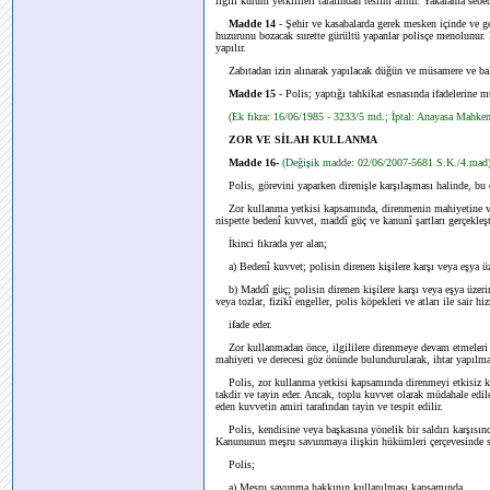
ilgili kurum yetkilileri tarafından teslim alınır. Yakalama sebeb
Madde 14
- Şehir ve kasabalarda gerek mesken içinde ve ger
huzurunu bozacak surette gürültü yapanlar polisçe menolunur
yapılır.
Zabıtadan izin alınarak yapılacak düğün ve müsamere ve balo
Madde 15
- Polis; yaptığı tahkikat esnasında ifadelerine m
(Ek fıkra: 16/06/1985 - 3233/5 md.; İptal: Anayasa Mahkeme
ZOR VE SİLAH KULLANMA
Madde 16-
(Değişik madde: 02/06/2007-5681 S.K./4.mad
Polis, görevini yaparken direnişle karşılaşması halinde, bu
Zor kullanma yetkisi kapsamında, direnmenin mahiyetine ve de
nispette bedenî kuvvet, maddî güç ve kanunî şartları gerçekleşti
İkinci fıkrada yer alan;
a) Bedenî kuvvet; polisin direnen kişilere karşı veya eşya ü
b) Maddî güç; polisin direnen kişilere karşı veya eşya üzerind
veya tozlar, fizikî engeller, polis köpekleri ve atları ile sair hi
ifade eder.
Zor kullanmadan önce, ilgililere direnmeye devam etmeleri ha
mahiyeti ve derecesi göz önünde bulundurularak, ihtar yapılmad
Polis, zor kullanma yetkisi kapsamında direnmeyi etkisiz kıl
takdir ve tayin eder. Ancak, toplu kuvvet olarak müdahale edil
eden kuvvetin amiri tarafından tayin ve tespit edilir.
Polis, kendisine veya başkasına yönelik bir saldırı karşısınd
Kanununun meşru savunmaya ilişkin hükümleri çerçevesinde 
Polis;
a) Meşru savunma hakkının kullanılması kapsamında,