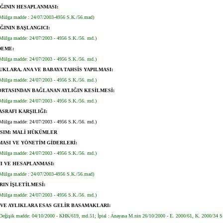
ĞININ HESAPLANMASI:
Mülga madde : 24/07/2003-4956 S.K./56.mad)
ĞININ BAŞLANGICI:
Mülga madde: 24/07/2003 - 4956 S.K./56. md.)
DEME:
Mülga madde: 24/07/2003 - 4956 S.K./56. md.)
UKLARA, ANA VE BABAYA TAHSİS YAPILMASI:
(Mülga madde: 24/07/2003 - 4956 S.K./56. md.)
RTASINDAN BAĞLANAN AYLIĞIN KESİLMESİ:
Mülga madde: 24/07/2003 - 4956 S.K./56. md.)
SRAFI KARŞILIĞI:
(Mülga madde: 24/07/2003 - 4956 S.K./56. md.)
ISIM: MALİ HÜKÜMLER
MASI VE YÖNETİM GİDERLERİ:
Mülga madde: 24/07/2003 - 4956 S.K./56. md.)
I VE HESAPLANMASI:
Mülga madde : 24/07/2003-4956 S.K./56.mad)
RIN İŞLETİLMESİ:
Mülga madde: 24/07/2003 - 4956 S.K./56. md.)
VE AYLIKLARA ESAS GELİR BASAMAKLARI:
Değişik madde: 04/10/2000 - KHK/619, md.51; İptal : Anayasa M.nin 26/10/2000 - E. 2000/61, K. 2000/34 S