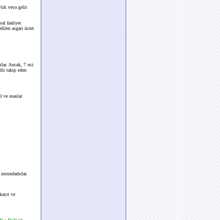
lık veya gelir
sal faaliyet
dilen asgari ücret
rlar. Ancak, 7 nci
ihi takip eden
l ve esaslar
 zorundadırlar.
kayıt ve