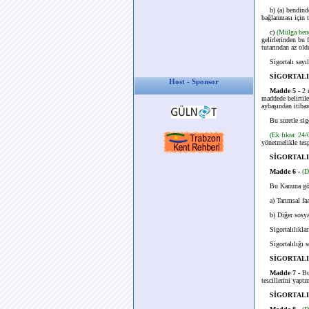
b) (a) bendinde b
bağlanması için t
c)
(Mülga ben
gelirlerinden bu 
tutarından az ol
Sigortalı sayı
SİGORTALI
Host - Sponsor
Madde 5 -
2 
maddede belirtile
aybaşından itibar
Bu suretle sigo
(Ek fıkra: 24
yönetmelikle tespi
SİGORTALI
Madde 6 -
(D
Bu Kanuna gör
a) Tarımsal faali
b) Diğer sosyal g
Sigortalılıkları
Sigortalılığı son
SİGORTALI
Madde 7 -
Bu 
tescillerini yapt
SİGORTAL