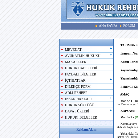
ANA SAYFA
FORUM
TARIMDA K
MEVZUAT
Kanun Num
AVUKATLIK HUKUKU
Kabul Tarihi
MAKALELER
HUKUK HABERLERİ
Yayımlandığı
FAYDALI BİLGİLER
Yayımlandığı
İÇTİHATLAR
DİLEKÇE-FORM
BİRİNCİ K
ADLİ REHBER
AMAÇ:
İNSAN HAKLARI
Madde 1
- B
bu Kanunda yazılı
HUKUK SÖZLÜĞÜ
KAPSAM:
DAVA TÜRLERİ
Madde 2 -
(D
HUKUKİ BELGELER
Kanunla veya 
akdi ile bağlı ol
Reklam Alanı
Yukarıdaki fıkra
Bakanlığı, Tarım