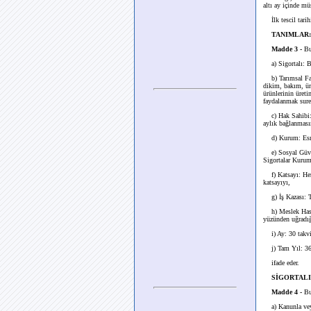
altı ay içinde mü
İlk tescil tarihi
TANIMLAR:
Madde 3 -
Bu
a) Sigortalı: Bu
b) Tarımsal Faal
dikim, bakım, üre
ürünlerinin üreti
faydalanmak suret
c) Hak Sahibi: S
aylık bağlanması
d) Kurum: Esnaf
e) Sosyal Güvenl
Sigortalar Kurum
f) Katsayı: Her 
katsayıyı,
g) İş Kazası: Tar
h) Meslek Hastalı
yüzünden uğradığı
i) Ay: 30 takv
j) Tam Yıl: 36
ifade eder.
SİGORTALI
Madde 4 -
Bu
a) Kanunla veya 