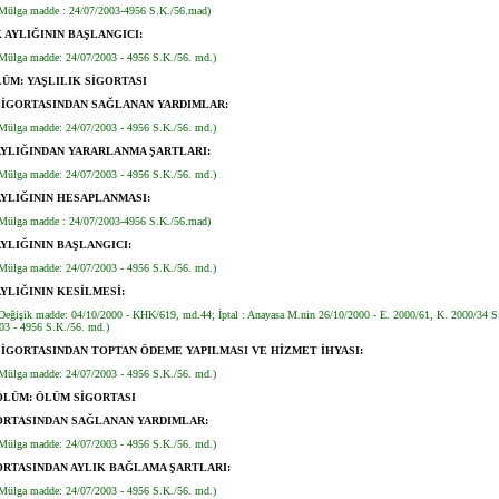
Mülga madde : 24/07/2003-4956 S.K./56.mad)
AYLIĞININ BAŞLANGICI:
Mülga madde: 24/07/2003 - 4956 S.K./56. md.)
LÜM: YAŞLILIK SİGORTASI
SİGORTASINDAN SAĞLANAN YARDIMLAR:
Mülga madde: 24/07/2003 - 4956 S.K./56. md.)
AYLIĞINDAN YARARLANMA ŞARTLARI:
Mülga madde: 24/07/2003 - 4956 S.K./56. md.)
AYLIĞININ HESAPLANMASI:
Mülga madde : 24/07/2003-4956 S.K./56.mad)
AYLIĞININ BAŞLANGICI:
Mülga madde: 24/07/2003 - 4956 S.K./56. md.)
AYLIĞININ KESİLMESİ:
Değişik madde: 04/10/2000 - KHK/619, md.44; İptal : Anayasa M.nin 26/10/2000 - E. 2000/61, K. 2000/34 S
03 - 4956 S.K./56. md.)
SİGORTASINDAN TOPTAN ÖDEME YAPILMASI VE HİZMET İHYASI:
Mülga madde: 24/07/2003 - 4956 S.K./56. md.)
ÖLÜM: ÖLÜM SİGORTASI
ORTASINDAN SAĞLANAN YARDIMLAR:
Mülga madde: 24/07/2003 - 4956 S.K./56. md.)
RTASINDAN AYLIK BAĞLAMA ŞARTLARI:
Mülga madde: 24/07/2003 - 4956 S.K./56. md.)