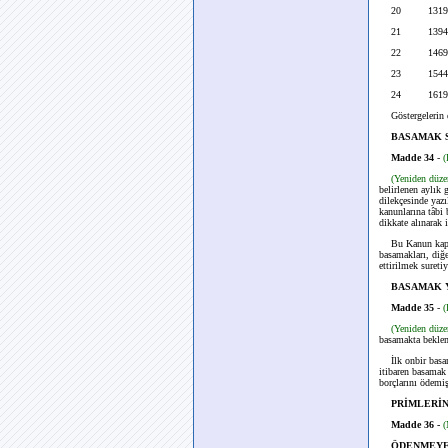
20 1319
21 1394
22 1469
23 1544
24 1619
Göstergelerin de
BASAMAK S
Madde 34
-
(
(Yeniden düz
belirlenen aylık 
dilekçesinde yazı
kanunlarına tâbi 
dikkate alınarak i
Bu Kanun kapsamı
basamakları, diğ
ettirilmek suretiy
BASAMAK 
Madde 35
-
(
(Yeniden düz
basamakta bekleme
İlk onbir basama
itibaren basamak 
borçlarını ödemiş
PRİMLERİN
Madde 36 -
(
ÖDENMEYE