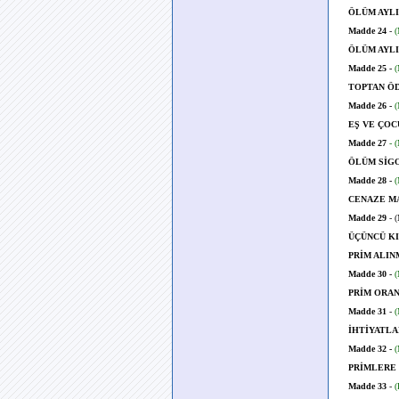
ÖLÜM AYLI
Madde 24
-
(
ÖLÜM AYLI
Madde 25 -
(
TOPTAN Ö
Madde 26 -
(
EŞ VE ÇOC
Madde 27
- 
ÖLÜM SİGO
Madde 28 -
(
CENAZE MA
Madde 29
- 
ÜÇÜNCÜ K
PRİM ALIN
Madde 30 -
(
PRİM ORAN
Madde 31
-
(
İHTİYATLA
Madde 32 -
(
PRİMLERE 
Madde 33
-
(