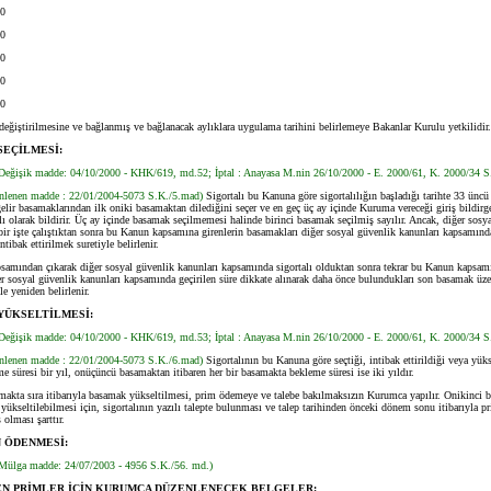
0
0
0
0
0
ğiştirilmesine ve bağlanmış ve bağlanacak aylıklara uygulama tarihini belirlemeye Bakanlar Kurulu yetkilidir.
EÇİLMESİ:
Değişik madde: 04/10/2000 - KHK/619, md.52; İptal : Anayasa M.nin 26/10/2000 - E. 2000/61, K. 2000/34 S
enlenen madde : 22/01/2004-5073 S.K./5.mad)
Sigortalı bu Kanuna göre sigortalılığın başladığı tarihte 33 ünc
gelir basamaklarından ilk oniki basamaktan dilediğini seçer ve en geç üç ay içinde Kuruma vereceği giriş bildirg
lı olarak bildirir. Üç ay içinde basamak seçilmemesi halinde birinci basamak seçilmiş sayılır. Ancak, diğer sosy
bir işte çalıştıktan sonra bu Kanun kapsamına girenlerin basamakları diğer sosyal güvenlik kanunları kapsamında
ntibak ettirilmek suretiyle belirlenir.
ndan çıkarak diğer sosyal güvenlik kanunları kapsamında sigortalı olduktan sonra tekrar bu Kanun kapsamı
er sosyal güvenlik kanunları kapsamında geçirilen süre dikkate alınarak daha önce bulundukları son basamak üze
le yeniden belirlenir.
YÜKSELTİLMESİ:
Değişik madde: 04/10/2000 - KHK/619, md.53; İptal : Anayasa M.nin 26/10/2000 - E. 2000/61, K. 2000/34 S
enlenen madde : 22/01/2004-5073 S.K./6.mad)
Sigortalının bu Kanuna göre seçtiği, intibak ettirildiği veya yüks
 süresi bir yıl, onüçüncü basamaktan itibaren her bir basamakta bekleme süresi ise iki yıldır.
kta sıra itibarıyla basamak yükseltilmesi, prim ödemeye ve talebe bakılmaksızın Kurumca yapılır. Onikinci 
yükseltilebilmesi için, sigortalının yazılı talepte bulunması ve talep tarihinden önceki dönem sonu itibarıyla p
 olması şarttır.
 ÖDENMESİ:
Mülga madde: 24/07/2003 - 4956 S.K./56. md.)
N PRİMLER İÇİN KURUMCA DÜZENLENECEK BELGELER: