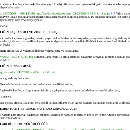
elirtilen kuruluşlardan malullük veya yaşlılık aylığı ile daimi tam işgöremezlik geliri almakta olanlar veya ay
alepte bulunanlar,
d: 24/07/2003 - 4956 S.K./56. md.;Yeniden düzenlenen bend: 22/02/2006-5458 S.K./15.mad)
*1*
Yıllık tarım
faaliyete ilişkin masraflar düşüldükten sonra kalan tutarın aylık ortalamasının, 16 yaşından büyükler için tespit e
duğunu beyan eden veya belgeleyenler.
lmazlar.
LIĞIN BAŞLANGICI VE ZORUNLU OLUŞU:
nci madde kapsamına girenler, onsekiz yaşını doldurdukları tarihi takip eden yılbaşından itibaren sigortalı sayılı
n süre içinde kayıt ve tescillerini yaptırmayan sigortalıların hak ve yükümlülükleri kayıt ve tescil edildikleri tar
en başlar.
rtalı olmak hak ve yükümlülüğünden vazgeçilemez ve kaçınılamaz.
/07/2003 - 4956 S.K./49. md.)
Sigortalıların tescili ile ilgili işlemler, başvurma ve uymak zorunda oldukları usu
t edilir.
LIĞIN SONA ERMESİ:
eğişik madde: 24/07/2003 - 4956 S.K./50. md.)
e sigortalı sayılanlardan;
yette bulunanlar, tarımsal faaliyetlerine son verdikleri tarihte,
üvenlik kuruluşları kapsamına tabi bir işte çalışanların, çalışmaya başladıkları tarihten bir gün önce,
 sona erer.
a erenler, sigortalılıklarının sona erdiği tarihten itibaren üç ay içinde Kuruma başvurarak kayıtlarını sildirmek
LARIN KAYIT VE TESCİL YAPTIRMA ZORUNLULUĞU:
Kanuna göre sigortalı sayılanlar, sigortalı sayıldıkları tarihten itibaren en geç üç ay içinde Kuruma başvurarak 
ırmak zorundadırlar.
ILARI BİLDİRME YÜKÜMLÜLÜĞÜ: