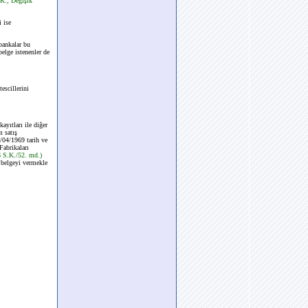
K.; Değişik
i ise
bankalar bu
belge istenenler de
escillerini
ayıtları ile diğer
m satış
4/04/1969 tarih ve
Fabrikaları
6 S.K./52. md.)
e belgeyi vermekle