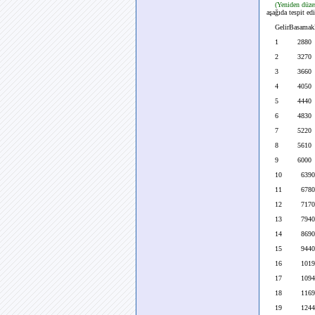
(Yeniden düz
aşağıda tespit ed
GelirBasamak
1 2880
2 3270
3 3660
4 4050
5 4440
6 4830
7 5220
8 5610
9 6000
10 6390
11 6780
12 7170
13 7940
14 8690
15 9440
16 1019
17 1094
18 1169
19 1244