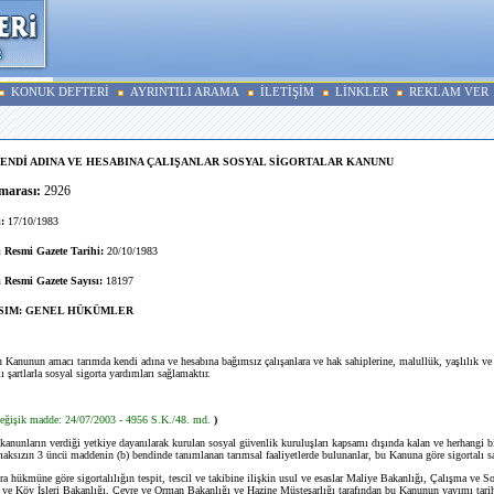
KONUK DEFTERİ
AYRINTILI ARAMA
İLETİŞİM
LİNKLER
REKLAM VER
ENDİ ADINA VE HESABINA ÇALIŞANLAR SOSYAL SİGORTALAR KANUNU
arası:
2926
:
17/10/1983
 Resmi Gazete Tarihi:
20/10/1983
 Resmi Gazete Sayısı:
18197
ISIM: GENEL HÜKÜMLER
u Kanunun amacı tarımda kendi adına ve hesabına bağımsız çalışanlara ve hak sahiplerine, malullük, yaşlılık ve
 şartlarla sosyal sigorta yardımları sağlamaktır.
eğişik madde: 24/07/2003 - 4956 S.K./48. md.
)
kanunların verdiği yetkiye dayanılarak kurulan sosyal güvenlik kuruluşları kapsamı dışında kalan ve herhangi b
maksızın 3 üncü maddenin (b) bendinde tanımlanan tarımsal faaliyetlerde bulunanlar, bu Kanuna göre sigortalı say
 hükmüne göre sigortalılığın tespit, tescil ve takibine ilişkin usul ve esaslar Maliye Bakanlığı, Çalışma ve S
 ve Köy İşleri Bakanlığı, Çevre ve Orman Bakanlığı ve Hazine Müsteşarlığı tarafından bu Kanunun yayımı tarih