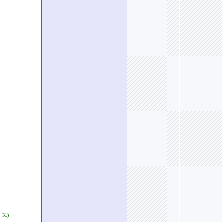
. K.)