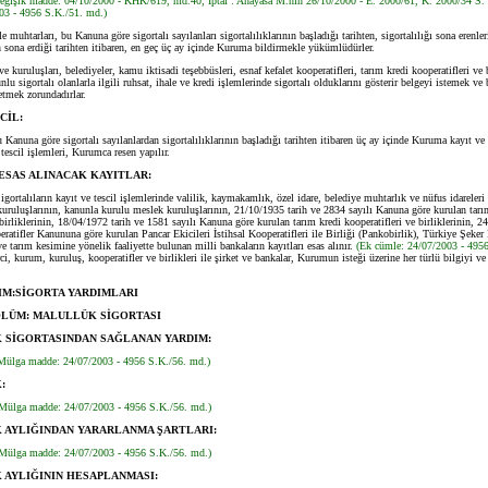
eğişik madde: 04/10/2000 - KHK/619, md.40; İptal : Anayasa M.nin 26/10/2000 - E. 2000/61, K. 2000/34 S. 
03 - 4956 S.K./51. md.)
 muhtarları, bu Kanuna göre sigortalı sayılanları sigortalılıklarının başladığı tarihten, sigortalılığı sona erenler
ın sona erdiği tarihten itibaren, en geç üç ay içinde Kuruma bildirmekle yükümlüdürler.
uluşları, belediyeler, kamu iktisadi teşebbüsleri, esnaf kefalet kooperatifleri, tarım kredi kooperatifleri ve 
lu sigortalı olanlarla ilgili ruhsat, ihale ve kredi işlemlerinde sigortalı olduklarını gösterir belgeyi istemek ve 
etmek zorundadırlar.
CİL:
 Kanuna göre sigortalı sayılanlardan sigortalılıklarının başladığı tarihten itibaren üç ay içinde Kuruma kayıt ve t
tescil işlemleri, Kurumca resen yapılır.
ESAS ALINACAK KAYITLAR:
gortalıların kayıt ve tescil işlemlerinde valilik, kaymakamlık, özel idare, belediye muhtarlık ve nüfus idareleri k
ruluşlarının, kanunla kurulu meslek kuruluşlarının, 21/10/1935 tarih ve 2834 sayılı Kanuna göre kurulan tarı
 birliklerinin, 18/04/1972 tarih ve 1581 sayılı Kanuna göre kurulan tarım kredi kooperatifleri ve birliklerinin, 2
ratifler Kanununa göre kurulan Pancar Ekicileri İstihsal Kooperatifleri ile Birliği (Pankobirlik), Türkiye Şeker 
 tarım kesimine yönelik faaliyette bulunan milli bankaların kayıtları esas alınır.
(Ek cümle: 24/07/2003 - 495
ci, kurum, kuruluş, kooperatifler ve birlikleri ile şirket ve bankalar, Kurumun isteği üzerine her türlü bilgiyi v
SIM:SİGORTA YARDIMLARI
ÖLÜM: MALULLÜK SİGORTASI
 SİGORTASINDAN SAĞLANAN YARDIM:
Mülga madde: 24/07/2003 - 4956 S.K./56. md.)
:
Mülga madde: 24/07/2003 - 4956 S.K./56. md.)
 AYLIĞINDAN YARARLANMA ŞARTLARI:
Mülga madde: 24/07/2003 - 4956 S.K./56. md.)
AYLIĞININ HESAPLANMASI: