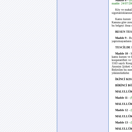
Madde 8 -
(D
madde: 24/07/20
Köy ve mahalle
sigortalılıkların
Kamu kurum ve kur
Kanuna göre zorun
bu belgeyi ibraz 
RESEN TES
Madde 9 -
Bu
yaptırmayanların 
TESCİLDE 
Madde 10 -
Si
kamu kurum ve ku
kooperatifleri ve
1163 sayılı Koope
Anonim Şirketi ve
Belirtilen bu mer
yükümlüdürler.
İKİNCİ KI
BİRİNCİ B
MALULLÜK
Madde 11 -
(
MALULLÜK
Madde 12 -
(
MALULLÜK
Madde 13 -
(
MALULLÜK 