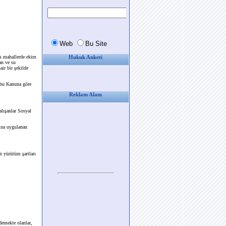
s mahallerde ekim
Hukuk Anketi
an ve su
air bir şekilde
 bu Kanuna göre
Reklam Alanı
lışanlar Sosyal
ına uygulanan
n yürütüm şartları
demekte olanlar,