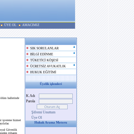
ÜYE OL
AMACIMIZ
SIK SORULANLAR
BİLGİ EDİNME
TÜKETİCİ KÖŞESİ
ÜCRETSİZ AVUKATLIK
HUKUK EĞİTİMİ
Üyelik işlemleri
K.Adı
 ölüm hallerinde
Parola
Şifremi Unuttum
Üye Ol
ir işverene hizmet
Hukuk Arama Motoru
ılırlar.
osyal Güvenlik
inden itibaren