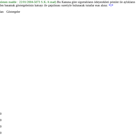
enlenen madde : 22/01/2004-5073 S.K./4.mad)
Bu Kanuna göre sigortalıların ödeyecekleri primler ile aylıkların
ilen basamak göstergelerinin katsayı ile çarpılması suretiyle bulunacak tutarlar esas alınır.
*1*
ları Göstergeler
0
0
0
0