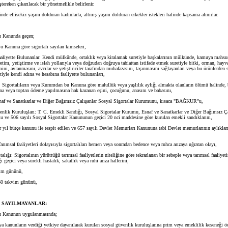
ştereken çıkarılacak bir yönetmelikle belirlenir.
nde ellisekiz yaşını dolduran kadınlarla, altmış yaşını dolduran erkekler istekleri halinde kapsama alınırlar.
 Kanunda geçen;
 Kanuna göre sigortalı sayılan kimseleri,
iyette Bulunanlar: Kendi mülkünde, ortaklık veya kiralamak suretiyle başkalarının mülkünde, kamuya mahsu
tim, yetiştirme ve ıslah yollarıyla veya doğrudan doğruya tabiattan istifade etmek suretiyle bitki, orman, hayv
mini, avlanmasını, avcılar ve yetiştiriciler tarafından muhafazasını, taşınmasını sağlayanları veya bu ürünlerden s
iyle kendi adına ve hesabına faaliyette bulunanları,
igortalıların veya Kurumdan bu Kanuna göre malullük veya yaşlılık aylığı almakta olanların ölümü halinde,
na veya toptan ödeme yapılmasına hak kazanan eşini, çocuğunu, anasını ve babasını,
 ve Sanatkarlar ve Diğer Bağımsız Çalışanlar Sosyal Sigortalar Kurumunu, kısaca "BAĞKUR"u,
ik Kuruluşları: T. C. Emekli Sandığı, Sosyal Sigortalar Kurumu, Esnaf ve Sanatkarlar ve Diğer Bağımsız Ça
u ve 506 sayılı Sosyal Sigortalar Kanununun geçici 20 nci maddesine göre kurulan emekli sandıklarını,
yıl bütçe kanunu ile tespit edilen ve 657 sayılı Devlet Memurları Kanununa tabi Devlet memurlarının aylıklar
ımsal faaliyetleri dolayısıyla sigortalıları hemen veya sonradan bedence veya ruhca arızaya uğratan olayı,
ğı: Sigortalının yürüttüğü tarımsal faaliyetlerin niteliğine göre tekrarlanan bir sebeple veya tarımsal faaliyeti
 geçici veya sürekli hastalık, sakatlık veya ruhi arıza hallerini,
im gününü,
0 takvim gününü,
 SAYILMAYANLAR:
 Kanunun uygulanmasında;
kanunların verdiği yetkiye dayanılarak kurulan sosyal güvenlik kuruluşlarına prim veya emeklilik keseneği ö