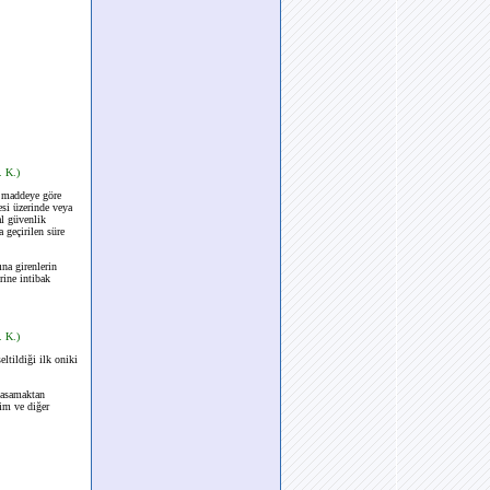
. K.)
ü maddeye göre
esi üzerinde veya
al güvenlik
 geçirilen süre
na girenlerin
rine intibak
. K.)
eltildiği ilk oniki
basamaktan
rim ve diğer