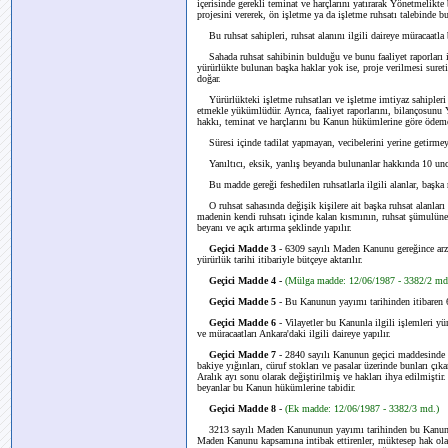
içerisinde gerekli teminat ve harçlarını yatırarak Yönetmelikte 
projesini vererek, ön işletme ya da işletme ruhsatı talebinde
Bu ruhsat sahipleri, ruhsat alanını ilgili daireye müracaatla b
Sahada ruhsat sahibinin bulduğu ve bunu faaliyet raporları i
yürürlükte bulunan başka haklar yok ise, proje verilmesi sure
doğar.
Yürürlükteki işletme ruhsatları ve işletme imtiyaz sahipleri p
etmekle yükümlüdür. Ayrıca, faaliyet raporlarını, bilançosunu
hakkı, teminat ve harçlarını bu Kanun hükümlerine göre ödeme
Süresi içinde tadilat yapmayan, vecibelerini yerine getirmeyen
Yanıltıcı, eksik, yanlış beyanda bulunanlar hakkında 10 un
Bu madde gereği feshedilen ruhsatlarla ilgili alanlar, başka r
O ruhsat sahasında değişik kişilere ait başka ruhsat alanları v
madenin kendi ruhsatı içinde kalan kısmının, ruhsat şümulüne al
beyanı ve açık artırma şeklinde yapılır.
Geçici Madde 3
- 6309 sayılı Maden Kanunu gereğince arza 
yürürlük tarihi itibariyle bütçeye aktarılır.
Geçici Madde 4 -
(Mülga madde: 12/06/1987 - 3382/2 md
Geçici Madde 5
- Bu Kanunun yayımı tarihinden itibaren 6
Geçici Madde 6
- Vilayetler bu Kanunla ilgili işlemleri y
ve müracaatları Ankara'daki ilgili daireye yapılır.
Geçici Madde 7
- 2840 sayılı Kanunun geçici maddesinde yer
bakiye yığınları, cüruf stokları ve pasalar üzerinde bunları çık
Aralık ayı sonu olarak değiştirilmiş ve hakları ihya edilmiştir
beyanlar bu Kanun hükümlerine tabidir.
Geçici Madde 8
-
(Ek madde: 12/06/1987 - 3382/3 md.)
3213 sayılı Maden Kanununun yayımı tarihinden bu Kanunun 
Maden Kanunu kapsamına intibak ettirenler, müktesep hak ol