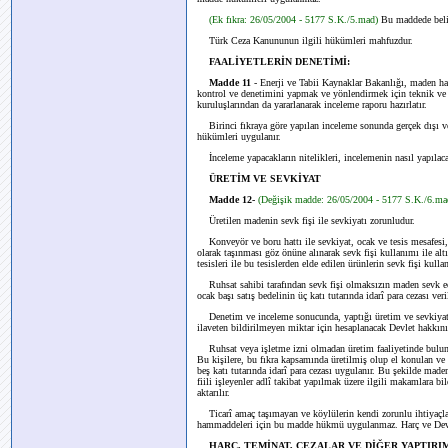
(Ek fıkra: 26/05/2004 - 5177 S.K./5.mad)
Bu maddede belirt
Türk Ceza Kanununun ilgili hükümleri mahfuzdur.
FAALİYETLERİN DENETİMİ:
Madde 11
- Enerji ve Tabii Kaynaklar Bakanlığı, maden hakl
kontrol ve denetimini yapmak ve yönlendirmek için teknik ve 
kuruluşlarından da yararlanarak inceleme raporu hazırlatır.
Birinci fıkraya göre yapılan inceleme sonunda gerçek dışı ve
hükümleri uygulanır.
İnceleme yapacakların nitelikleri, incelemenin nasıl yapılacağı
ÜRETİM VE SEVKİYAT
Madde 12-
(Değişik madde: 26/05/2004 - 5177 S.K./6.m
Üretilen madenin sevk fişi ile sevkiyatı zorunludur.
Konveyör ve boru hattı ile sevkiyat, ocak ve tesis mesafesi
olarak taşınması göz önüne alınarak sevk fişi kullanımı ile alt
tesisleri ile bu tesislerden elde edilen ürünlerin sevk fişi kull
Ruhsat sahibi tarafından sevk fişi olmaksızın maden sevk edi
ocak başı satış bedelinin üç katı tutarında idarî para cezası veril
Denetim ve inceleme sonucunda, yaptığı üretim ve sevkiyatı b
ilaveten bildirilmeyen miktar için hesaplanacak Devlet hakkının 
Ruhsat veya işletme izni olmadan üretim faaliyetinde bulunul
Bu kişilere, bu fıkra kapsamında üretilmiş olup el konulan v
beş katı tutarında idarî para cezası uygulanır. Bu şekilde made
fiili işleyenler adlî takibat yapılmak üzere ilgili makamlara bi
aktarılır.
Ticarî amaç taşımayan ve köylülerin kendi zorunlu ihtiyaçları
hammaddeleri için bu madde hükmü uygulanmaz. Harç ve Devl
HARÇ, TEMİNAT, CEZALAR VE DİĞER YAPTIRI