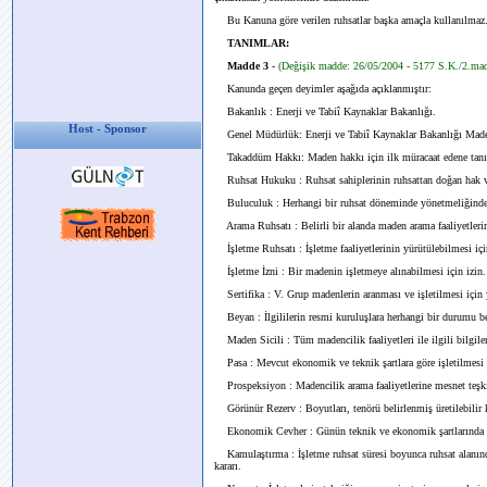
Bu Kanuna göre verilen ruhsatlar başka amaçla kullanılmaz
TANIMLAR:
Madde 3
-
(Değişik madde: 26/05/2004 - 5177 S.K./2.ma
Kanunda geçen deyimler aşağıda açıklanmıştır:
Bakanlık : Enerji ve Tabiî Kaynaklar Bakanlığı.
Host - Sponsor
Genel Müdürlük: Enerji ve Tabiî Kaynaklar Bakanlığı Made
Takaddüm Hakkı: Maden hakkı için ilk müracaat edene tanı
Ruhsat Hukuku : Ruhsat sahiplerinin ruhsattan doğan hak v
Buluculuk : Herhangi bir ruhsat döneminde yönetmeliğinde be
Arama Ruhsatı : Belirli bir alanda maden arama faaliyetlerind
İşletme Ruhsatı : İşletme faaliyetlerinin yürütülebilmesi için
İşletme İzni : Bir madenin işletmeye alınabilmesi için izin.
Sertifika : V. Grup madenlerin aranması ve işletilmesi için yö
Beyan : İlgililerin resmi kuruluşlara herhangi bir durumu be
Maden Sicili : Tüm madencilik faaliyetleri ile ilgili bilgiler
Pasa : Mevcut ekonomik ve teknik şartlara göre işletilmesi 
Prospeksiyon : Madencilik arama faaliyetlerine mesnet teşkil
Görünür Rezerv : Boyutları, tenörü belirlenmiş üretilebilir k
Ekonomik Cevher : Günün teknik ve ekonomik şartlarında kârl
Kamulaştırma : İşletme ruhsat süresi boyunca ruhsat alanında 
kararı.