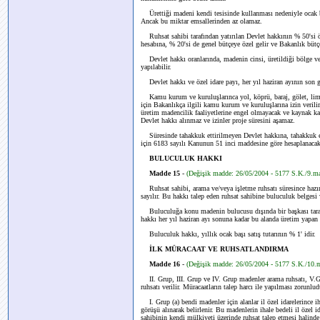
Ürettiği madeni kendi tesisinde kullanması nedeniyle ocak baş
Ancak bu miktar emsallerinden az olamaz.
Ruhsat sahibi tarafından yatırılan Devlet hakkının % 50'si öz
hesabına, % 20'si de genel bütçeye özel gelir ve Bakanlık bütç
Devlet hakkı oranlarında, madenin cinsi, üretildiği bölge ve 
yapılabilir.
Devlet hakkı ve özel idare payı, her yıl haziran ayının son gü
Kamu kurum ve kuruluşlarınca yol, köprü, baraj, gölet, liman
için Bakanlıkça ilgili kamu kurum ve kuruluşlarına izin verili
üretim madencilik faaliyetlerine engel olmayacak ve kaynak ka
Devlet hakkı alınmaz ve izinler proje süresini aşamaz.
Süresinde tahakkuk ettirilmeyen Devlet hakkına, tahakkuk ett
için 6183 sayılı Kanunun 51 inci maddesine göre hesaplanaca
BULUCULUK HAKKI
Madde 15
-
(Değişik madde: 26/05/2004 - 5177 S.K./9.m
Ruhsat sahibi, arama ve/veya işletme ruhsatı süresince hazır
sayılır. Bu hakkı talep eden ruhsat sahibine buluculuk belgesi v
Buluculuğa konu madenin bulucusu dışında bir başkası tarafı
hakkı her yıl haziran ayı sonuna kadar bu alanda üretim yapan k
Buluculuk hakkı, yıllık ocak başı satış tutarının % 1' idir.
İLK MÜRACAAT VE RUHSATLANDIRMA
Madde 16
-
(Değişik madde: 26/05/2004 - 5177 S.K./10
II. Grup, III. Grup ve IV. Grup madenler arama ruhsatı, V.G
ruhsatı verilir. Müracaatların talep harcı ile yapılması zorunlud
I. Grup (a) bendi madenler için alanlar il özel idarelerince ih
görüşü alınarak belirlenir. Bu madenlerin ihale bedeli il özel i
sahibinin kendi mülkiyeti üzerinde ruhsat talep etmesi halinde 