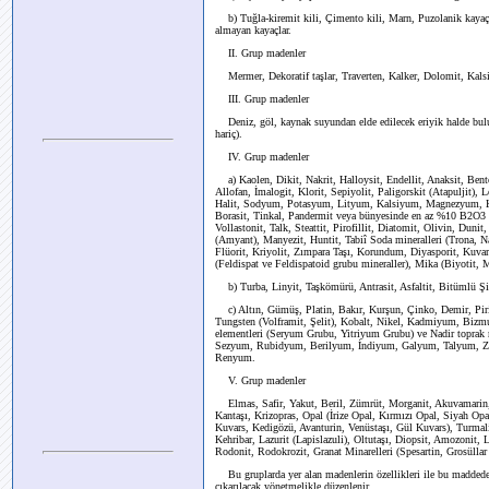
b) Tuğla-kiremit kili, Çimento kili, Marn, Puzolanik kayaç (T
almayan kayaçlar.
II. Grup madenler
Mermer, Dekoratif taşlar, Traverten, Kalker, Dolomit, Kalsit, 
III. Grup madenler
Deniz, göl, kaynak suyundan elde edilecek eriyik halde buluna
hariç).
IV. Grup madenler
a) Kaolen, Dikit, Nakrit, Halloysit, Endellit, Anaksit, Bento
Allofan, İmalogit, Klorit, Sepiyolit, Paligorskit (Atapuljit), Lo
Halit, Sodyum, Potasyum, Lityum, Kalsiyum, Magnezyum, Klor,
Borasit, Tinkal, Pandermit veya bünyesinde en az %10 B2O3 içe
Vollastonit, Talk, Steattit, Pirofillit, Diatomit, Olivin, Dunit
(Amyant), Manyezit, Huntit, Tabiî Soda mineralleri (Trona, Na
Flüorit, Kriyolit, Zımpara Taşı, Korundum, Diyasporit, Kuva
(Feldispat ve Feldispatoid grubu mineraller), Mika (Biyotit, M
b) Turba, Linyit, Taşkömürü, Antrasit, Asfaltit, Bitümlü Ş
c) Altın, Gümüş, Platin, Bakır, Kurşun, Çinko, Demir, Pir
Tungsten (Volframit, Şelit), Kobalt, Nikel, Kadmiyum, Bizmu
elementleri (Seryum Grubu, Yitriyum Grubu) ve Nadir toprak m
Sezyum, Rubidyum, Berilyum, İndiyum, Galyum, Talyum, Z
Renyum.
V. Grup madenler
Elmas, Safir, Yakut, Beril, Zümrüt, Morganit, Akuvamarin, H
Kantaşı, Krizopras, Opal (İrize Opal, Kırmızı Opal, Siyah Opal
Kuvars, Kedigözü, Avanturin, Venüstaşı, Gül Kuvars), Turmalin
Kehribar, Lazurit (Lapislazuli), Oltutaşı, Diopsit, Amozonit, L
Rodonit, Rodokrozit, Granat Minarelleri (Spesartin, Grosüllar
Bu gruplarda yer alan madenlerin özellikleri ile bu maddede 
çıkarılacak yönetmelikle düzenlenir.