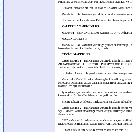
bulunmuş ve sonra bulunacak bor madenlerinin aranması ve işl
Bunların ihracatına ait usul ve esaslar Bakanlar Kurulunca tes
Madde 50
- Bu Kanunun yürürlük tarihinden sonra toryum 
Üretilen cevher Devlete veya Bakanlar Kurulunca tespit edilec
KALDIRILAN HÜKÜMLER:
Madde 51
- 6309 sayılı Maden Kanunu ile ek ve değişiklikl
MADEN DAİRESİ:
Madde 52
- Bu Kanunun yürürlüğe girmesini müteakip 6 ay 
bakımdan ihtiyacı kafi kadro ile teçhiz edilir.
GEÇİCİ MADDELER:
Geçici Madde 1
- Bu Kanunun yürürlüğe girdiği tarihten
AR (Arama ruhsatı), İT (İlk tetkik), PRT (Proje tetkik), İR (İşl
sınırlarına bakılmaksızın otomatk olarak aramalara açılır.
Bu hüküm Osmanlı İmparatorluğu zamanındaki mekşuf madenler
Müracaatlar Geçici 5 inci maddeye göre ilan edilen günden b
edilecektir. Aramalara açılan sahaların Bakanlıkça onaylanmış li
madencilere açık tutulacaktır.
Aynı sahaya aynı anda birden fazla müracaat var ise bunlarda
kazanacaktır. Bu bedeller bütçeye özel gelir yazılır.
İşletme ruhsatı ve işletme imtiyazı olan sahaların buluculuk 
Geçici Madde 2
- Bu Kanunun yürürlüğe girdiği tarihte y
sayılı Maden Kanununda hangi madenler için verilmişse yalnı
devam ederler.
GMD safhasındaki müracaatlar bu Kanunun yayımı tarihinden it
tekabül eden teminatlarını kanun gereği yatırmadıkları takdirde 
Ruhsat süresi bitimine sekiz aydan az zaman kalmış, AR, İT,