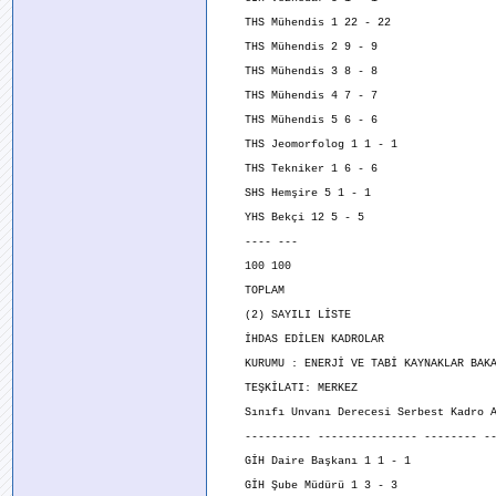
THS Mühendis 1 22 - 22
THS Mühendis 2 9 - 9
THS Mühendis 3 8 - 8
THS Mühendis 4 7 - 7
THS Mühendis 5 6 - 6
THS Jeomorfolog 1 1 - 1
THS Tekniker 1 6 - 6
SHS Hemşire 5 1 - 1
YHS Bekçi 12 5 - 5
---- ---
100 100
TOPLAM
(2) SAYILI LİSTE
İHDAS EDİLEN KADROLAR
KURUMU : ENERJİ VE TABİ KAYNAKLAR BAKA
TEŞKİLATI: MERKEZ
Sınıfı Unvanı Derecesi Serbest Kadro Ad
---------- --------------- -------- ---
GİH Daire Başkanı 1 1 - 1
GİH Şube Müdürü 1 3 - 3