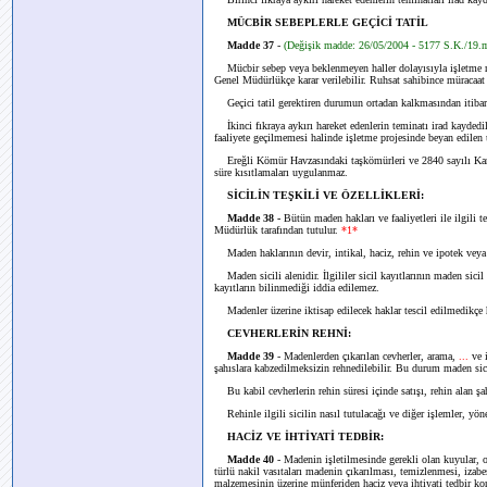
MÜCBİR SEBEPLERLE GEÇİCİ TATİL
Madde 37
-
(Değişik madde: 26/05/2004 - 5177 S.K./19
Mücbir sebep veya beklenmeyen haller dolayısıyla işletme ruhs
Genel Müdürlükçe karar verilebilir. Ruhsat sahibince müracaat ta
Geçici tatil gerektiren durumun ortadan kalkmasından itibaren
İkinci fıkraya aykırı hareket edenlerin teminatı irad kaydediler
faaliyete geçilmemesi halinde işletme projesinde beyan edilen 
Ereğli Kömür Havzasındaki taşkömürleri ve 2840 sayılı Kanu
süre kısıtlamaları uygulanmaz.
SİCİLİN TEŞKİLİ VE ÖZELLİKLERİ:
Madde 38 -
Bütün maden hakları ve faaliyetleri ile ilgili 
Müdürlük tarafından tutulur.
*1*
Maden haklarının devir, intikal, haciz, rehin ve ipotek veya
Maden sicili alenidir. İlgililer sicil kayıtlarının maden sici
kayıtların bilinmediği iddia edilemez.
Madenler üzerine iktisap edilecek haklar tescil edilmedikçe
CEVHERLERİN REHNİ:
Madde 39
- Madenlerden çıkarılan cevherler, arama,
...
ve 
şahıslara kabzedilmeksizin rehnedilebilir. Bu durum maden sic
Bu kabil cevherlerin rehin süresi içinde satışı, rehin alan 
Rehinle ilgili sicilin nasıl tutulacağı ve diğer işlemler, yönet
HACİZ VE İHTİYATİ TEDBİR:
Madde 40
- Madenin işletilmesinde gerekli olan kuyular, oc
türlü nakil vasıtaları madenin çıkarılması, temizlenmesi, izabe
malzemesinin üzerine münferiden haciz veya ihtiyati tedbir k