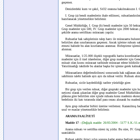
geçemez.
Denizlerdeki kum ve çakıl, SiO2 oranına bakılmaksızın I. Gr
I. Grup (a) bendi madenlerin ihale edilmesi, ruhsatlandırılmas
hazırlanacak yönetmelikte belirlenir.
Genel Müdürlüğe, I. Grup (b) bendi madenler için 50 hektarı 
Grup madenler için 500, IV. Grup madenler için 2000 hektarı 
şekilde arama sertifikası müracaatı yapılır.
Ruhsatlar hak sahiplerinin talep harcı ile müracaatta bulunmal
belirtilen alan sınırlamasını geçemez. Ancak işletme ruhsatı s
etmesi halinde bu alan kısıtlaması aranmaz. Birleştirme işlemi
alınmaz.
Müracaatlar, 1/25.000 ölçekli topografik harita koordinatları e
madenler için il özel idarelerine, diğer grup madenler için Ge
müsait olan kısmı müracaat tarihinde müracaat edene bildirilir 
Yatırılmadığı takdirde bu alanlar başka bir işleme gerek kalmak
Müracaatların değerlendirilmesi sonucunda hak sağlanan alanl
sahibinin talebi halinde ayrı ayrı da ruhsat verilir. Ruhsatı al
Ruhsatlar, sicile kaydedildiği tarihte yürürlüğe girer.
Bir grup için verilen ruhsat, diğer gruptaki madenler için ha
neticesi olarak çıkarılan diğer grup madenler Genel Müdürlükten
plânına göre belirtilen süre içinde ruhsata konu madenin ekono
bedelinin iki katı tutarında idarî para cezası alınarak bu madenle
Aynı grup ruhsatlar birbiri üzerine verilemez. Kazanılmış hakl
usul ve esaslar yönetmelikle belirlenir.
ARAMA FAALİYETİ
Madde 17
-
(Değişik madde: 26/05/2004 - 5177 S.K./11
Arama ruhsatı ve sertifika süresi üç yıldır. Bu süre, IV. Gru
uzatılabilir.
Ruhsat sahibi ikinci yılın sonuna kadar arama faaliyet rapor