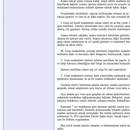
Arama ruhsat süresi sonuna kadar, tespit edilen madenin reze
hazırlanan faaliyet sonrası işletme alanının çevre ile uyumlu ha
müracaatta bulunulması halinde işletme ruhsatı hakkı doğar.
Projelerdeki eksiklikler, yapılan bildirimden itibaren üç ay 
katına çıkarılır ve süre üç ay daha uzatılır. Bu süre sonunda e
I. Grup (a) bendi madenlerin ruhsat süresi en az beş yıldır. 
göre belirlenir. Sürenin bitiminden önce yeni bir projeyle uzat
altmış yılı geçemez. Altmış yıldan sonraki sürenin uzatılmasın
Arama ruhsatlı sahalara, arama süresince belirlenen görünür,
alanına da işletme izni verilir. Arama ruhsatının diğer kısımlar
grup ruhsat sahalarında üç yıl içinde görünür ve muhtemel rez
alanlar da taksir edilir.
III. Grup madenlerde, projede üretilmesi öngörülen madenler i
beslenme alanı ve havzanın tabiî dengesini bozmayacak, kapasit
V. Grup madenlerin üretimi işletme sertifikası ile yapılır. Ar
ve talep harcının ödendiğine dair belge ile müracaatta bulunulm
İşletme sertifikası süresi beş yıl olup bu süre uzatılabilir.
V. Grup madenlerin üretimi arazi yüzeyinden toplanarak yapılı
gerekmesi durumunda, en az bir maden mühendisi tarafından iş
Görünür rezervi belirlenen alanlar üzerine, maden işletmecili
gruptaki ruhsat taleplerinin aynı kişiye ait olması veya talep 
Aynı alanda ayrı veya aynı gruplara ait ruhsat faaliyetlerini
aralarında mutabakat sağlayamamaları halinde, Bakanlık, proje
çalışma imkânının tespiti halinde, çalışma esasları Bakanlıkça 
Kanunun 7 nci maddesine göre alınması gerekli izinler için ru
teminat irad kaydedilir. İzinlerin alınmasından itibaren işletme i
madeni işletmeye almak zorundadır. Bu sürede işletmeye alınmay
miktarının % 10'u üzerinden Devlet hakkı alınır. Ancak kamu 
için bu hüküm uygulanmaz.
Beş yıllık sürede mücbir sebepler ve beklenmeyen haller dışın
edilir.