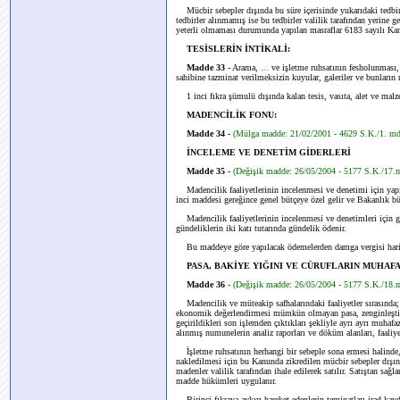
Mücbir sebepler dışında bu süre içerisinde yukarıdaki tedbirle
tedbirler alınmamış ise bu tedbirler valilik tarafından yerine ge
yeterli olmaması durumunda yapılan masraflar 6183 sayılı Kanu
TESİSLERİN İNTİKALİ:
Madde 33
- Arama,
...
ve işletme ruhsatının fesholunması, 
sahibine tazminat verilmeksizin kuyular, galeriler ve bunların 
1 inci fıkra şümulü dışında kalan tesis, vasıta, alet ve malz
MADENCİLİK FONU:
Madde 34 -
(Mülga madde: 21/02/2001 - 4629 S.K./1. md
İNCELEME VE DENETİM GİDERLERİ
Madde 35
-
(Değişik madde: 26/05/2004 - 5177 S.K./17
Madencilik faaliyetlerinin incelenmesi ve denetimi için ya
inci maddesi gereğince genel bütçeye özel gelir ve Bakanlık büt
Madencilik faaliyetlerinin incelenmesi ve denetimleri için gö
gündeliklerin iki katı tutarında gündelik ödenir.
Bu maddeye göre yapılacak ödemelerden damga vergisi hariç 
PASA, BAKİYE YIĞINI VE CÜRUFLARIN MUHAFA
Madde 36
-
(Değişik madde: 26/05/2004 - 5177 S.K./18
Madencilik ve müteakip safhalarındaki faaliyetler sırasında
ekonomik değerlendirmesi mümkün olmayan pasa, zenginleştirme
geçirildikleri son işlemden çıktıkları şekliyle ayrı ayrı muhafaz
alınmış numunelerin analiz raporları ve döküm alanları, faaliyet 
İşletme ruhsatının herhangi bir sebeple sona ermesi halinde, s
nakledilmesi için bu Kanunda zikredilen mücbir sebepler dışınd
madenler valilik tarafından ihale edilerek satılır. Satıştan sağ
madde hükümleri uygulanır.
Birinci fıkraya aykırı hareket edenlerin teminatları irad kayd