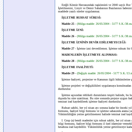
Ereğli Kömür Havzasındaki taşkömürü ve 2840 sayılı Bor Tuz
İşletilmesini, Linyit ve Demir Sahalarının Bazılarının İades
maddede yazılı süreler uygulanmaz.
İŞLETME RUHSAT SÜRESİ:
Madde 25
-
(Mülga madde: 26/05/2004 - 5177 S.K./38.m
İŞLETME İZNİ:
Madde 26
-
(Mülga madde: 26/05/2004 - 5177 S.K./38.m
İŞLETME İZNİNİN DEVİR EDİLEMEYECEĞİ:
Madde 27
- İşletme izni devredilemez. İşletme ruhsatı bir b
MADENLERİN İŞLETMEYE ALINMASI:
Madde 28
-
(Mülga madde: 26/05/2004 - 5177 S.K./38.m
İŞLETME FAALİYETİ:
Madde 29
-
(Değişik madde: 26/05/2004 - 5177 S.K./13
İşletme faaliyeti, projesine ve Kanunun ilgili hükümlerine 
İşletme projeleri ve değişiklikleri uygulamaya konulmadan ö
durdurulur.
İşletme açısından tehlikeli durumların tespiti halinde, bu hall
dışında bu süre uzatılmaz. Bu süre sonunda projeye uygun faa
teminat irad kaydedilerek işletme faaliyeti durdurulur.
Ruhsat sahibi, her yıl nisan ayı sonuna kadar bir önceki yıl içi
formunu, faaliyet bilgi formunu ve işletme sahasında arama y
Yükümlülüğün yerine getirilmemesi halinde teminat irad kayded
I. Grup (a) bendi madenler için ruhsat sahibi, her yıl nisan ayı
bilgi formunu, faaliyet bilgi formunu il özel idaresine verme
hesabına irad kaydedilir. Yükümlülük yerine getirilinceye kadar