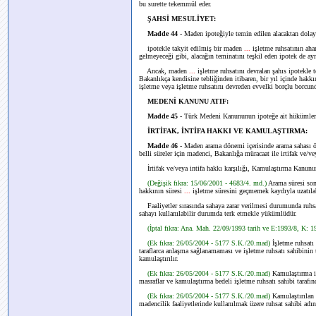
bu surette tekemmül eder.
ŞAHSİ MESULİYET:
Madde 44
- Maden ipoteğiyle temin edilen alacaktan dol
ipotekle takyit edilmiş bir maden
...
işletme ruhsatının aha
gelmeyeceği gibi, alacağın teminatını teşkil eden ipotek de ay
Ancak, maden
...
işletme ruhsatını devralan şahıs ipotekle 
Bakanlıkça kendisine tebliğinden itibaren, bir yıl içinde hakkı
işletme veya işletme ruhsatını devreden evvelki borçlu borcun
MEDENİ KANUNU ATIF:
Madde 45 -
Türk Medeni Kanununun ipoteğe ait hükümleri
İRTİFAK, İNTİFA HAKKI VE KAMULAŞTIRMA:
Madde 46
- Maden arama dönemi içerisinde arama sahası 
belli süreler için madenci, Bakanlığa müracaat ile irtifak ve/veya
İrtifak ve/veya intifa hakkı karşılığı, Kamulaştırma Kanununa u
(Değişik fıkra: 15/06/2001 - 4683/4. md.)
Arama süresi s
hakkının süresi
...
işletme süresini geçmemek kaydıyla uzatılabi
Faaliyetler sırasında sahaya zarar verilmesi durumunda ruhsa
sahayı kullanılabilir durumda terk etmekle yükümlüdür.
(İptal fıkra: Ana. Mah. 22/09/1993 tarih ve E:1993/8, K: 19
(Ek fıkra: 26/05/2004 - 5177 S.K./20.mad)
İşletme ruhsatı
taraflarca anlaşma sağlanamaması ve işletme ruhsatı sahibinin
kamulaştırılır.
(Ek fıkra: 26/05/2004 - 5177 S.K./20.mad)
Kamulaştırma i
masraflar ve kamulaştırma bedeli işletme ruhsatı sahibi tarafın
(Ek fıkra: 26/05/2004 - 5177 S.K./20.mad)
Kamulaştırılan 
madencilik faaliyetlerinde kullanılmak üzere ruhsat sahibi adına