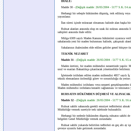
İHALE:
Madde 30 -
(Değişik madde: 26/05/2004 - 5177 S.K./14.
Herhangi bir sebeple hükümden düşmüş, terk edilmiş veya tak
yayımlanır.
İlan süresi içinde müracaat olmaması halinde alan başka bir 
Ruhsat alanları arasında olup en uzak iki noktası arasında 50
sahipleri arasında ihale edilir.
Mülga 6309 sayılı Maden Kanunu hükümleri uyarınca verilmi
sahalarında yeni bir maden bulunması halinde, çakışmalı alanda
Sahalarının ihalesinden elde edilen gelirler genel bütçeye öze
TEKNİK NEZARET
Madde 31 -
(Değişik madde: 26/05/2004 - 5177 S.K./15
Maden üretimi, bir maden mühendisi nezaretinde yapılır. M
usul ve esasları Bakanlıkça çıkarılacak yönetmelikle belirlenir.
İşletmede istihdam edilen maden mühendisi 4857 sayılı İş K
teknik elemanların üstlendiği görev ve sorumluluğu da yerine g
Maden mühendisi istihdamı veya nezareti gerçekleşmeden üreti
Maden mühendisi istihdamı/nezareti sağlanması ve teminatın yen
RUHSATIN HÜKÜMDEN DÜŞMESİ VE ALINACAK
Madde 32
-
(Değişik madde: 26/05/2004 - 5177 S.K./16
Ruhsat sahibi sahasında gerekli emniyet tedbirlerini almak 
Müdürlüğe vermek suretiyle terk talebinde bulunabilir.
Herhangi bir nedenle hükümden düşmüş ruhsatın sahibi de ge
belgeleri Genel Müdürlüğe vermek zorundadır.
Ruhsat sahibi yukarıda belirtilen tedbirleri en geç altı ay iç
çevreye uyumlu hale getirmek zorundadır.