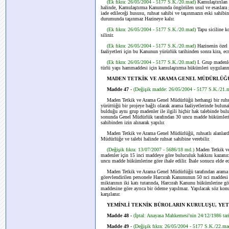
(Ek fıkra: 26/05/2004 - 5177 S.K./20.mad)
Kamulaştırılan 
halinde, Kamulaştırma Kanununda öngörülen usul ve esaslara gö
iade edileceği hususu, ruhsat sahibi ve taşınmazın eski sahibin
durumunda taşınmaz Hazineye kalır.
(Ek fıkra: 26/05/2004 - 5177 S.K./20.mad)
Tapu siciline k
silinir.
(Ek fıkra: 26/05/2004 - 5177 S.K./20.mad)
Hazinenin özel
faaliyetleri için bu Kanunun yürürlük tarihinden sonra kira, ec
(Ek fıkra: 26/05/2004 - 5177 S.K./20.mad)
I. Grup madenle
türlü yapı hammaddesi için kamulaştırma hükümleri uygulan
MADEN TETKİK VE ARAMA GENEL MÜDÜRLÜĞÜ 
Madde 47
-
(Değişik madde: 26/05/2004 - 5177 S.K./21
Maden Tetkik ve Arama Genel Müdürlüğü herhangi bir ruhsa
yürüttüğü bir projeye bağlı olarak arama faaliyetlerinde bulunab
bulduğu aynı grup madenler ile ilgili hiçbir hak talebinde bul
sonunda Genel Müdürlük tarafından 30 uncu madde hükümlerine gö
sahibinden izin alınarak yapılır.
Maden Tetkik ve Arama Genel Müdürlüğü, ruhsatlı alanlarda ya
Müdürlüğe ve talebi halinde ruhsat sahibine verebilir.
(Değişik fıkra: 13/07/2007 - 5686/18 md.)
Maden Tetkik v
madenler için 15 inci maddeye göre buluculuk hakkını kazanır
uncu madde hükümlerine göre ihale edilir. İhale sonucu elde ed
Maden Tetkik ve Arama Genel Müdürlüğü tarafından arama v
görevlendirilen personele Harcırah Kanununun 50 nci maddesi il
miktarının iki katı tutarında, Harcırah Kanunu hükümlerine gö
maddesine göre ayrıca bir ödeme yapılmaz. Yapılacak söz konus
karşılanır.
YEMİNLİ TEKNİK BÜROLARIN KURULUŞU, YET
Madde 48 -
(İptal: Anayasa Mahkemesi'nin 24/12/1986 tari
Madde 49
-
(Değişik fıkra: 26/05/2004 - 5177 S.K./22.m