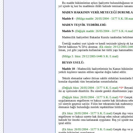
Bu madde hükümlerine aykırı faaliyette bulunulduğunun tespit
yıl içinde üç kez bu maddenin ihlâli halinde teminatın tamamı i
MADEN HAKKININ VERİLMEYECEĞİ DURUMLA
Madde 8
-
(Mülga madde: 26/05/2004 - 5177 S.K./38.ma
MADEN TEŞVİK TEDBİRLERİ:
Madde 9-
(Değişik madde: 26/05/2004 - 5177 S.K./4.mad
Madencilik faaliyetleri Bakanlar Kurulu tarafından belirlenen
Ürettiği madeni yurt içinde ve kendi tesisinde işleyip ek kat
Devlet hakkının % 50'si alınmaz.
(Ek cümle: 29/12/2005-544
liman, yol gibi yapılarda kullanılan her türlü yapı hammaddes
(Mülga 3. fıkra: 29/12/2005-5446 S.K./1.mad)
BEYAN USULÜ:
Madde 10
- Madencilik faaliyetlerinin bu Kanun hükümleri
yetkili kişilerce tanzim edilen raporlar doğru kabul edilir.
Teknik elemanlar sadece ihtisas sahibi oldukları konularda be
konular dışındaki tüm beyanlardan sorumludurlar.
(Değişik fıkra: 26/05/2004 - 5177 S.K./5.mad)
*1*
Beyanla
iki ay içerisinde düzeltilir. Bu sürede gerekli düzeltmenin yap
(Değişik fıkra: 26/05/2004 - 5177 S.K./5.mad)
*1*
Gerçek
uygulanmasını engelleyen ve haksız surette hak iktisabına seb
yıl süreyle geçersiz sayılır. Fiilin her tekrarında hak mahru
elemanın bağlı bulunduğu meslek teşekkülüne bildirilir.
(Ek fıkra: 26/05/2004 - 5177 S.K./5.mad)
Gerçek dışı vey
engelleyen ve haksız surette hak iktisap eden ruhsat sahiplerinin
halinde bir önceki ceza katlanarak uygulanır. Beş yıl içinde m
iptal edilir.
(Ek fıkra: 26/05/2004 - 5177 S.K./5.mad)
Gerçek dışı ve ya
madde hükümleri uygulanmaz.