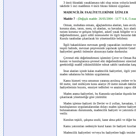
3 üncü fıkradaki yasaklamaya tabi olup miras yoluyla kendis
takdirde 5 inci maddenin 4 üncü fıkrası hükmü uygulanır.
MADENCİLİK FAALİYETLERİNDE İZİNLER
Madde 7
-
(Değişik madde: 26/05/2004 - 5177 S.K./3.ma
Orman, muhafaza ormanı, ağaçlandırma alanları, kara avcılığı 
koruma alanı, tarım, mera, sit alanları, su havzaları, kıyı alanla
turizm koruma ve gelişim bölgeleri, askerî yasak bölgeler ve im
değerlendirmesi, gayri sıhhî müesseseler ile ilgili hususlar dah
Kurulu tarafından çıkarılacak bir yönetmelikle belirlenir.
İlgili bakanlıkların mevzuatı gereği yapacakları inceleme ve 
tespiti halinde, mevzuat çerçevesinde yapılacak işlemler Genel 
faaliyetleri gerekli önlemler alınıncaya kadar durdurulur.
Çevresel etki değerlendirmesi işlemleri Çevre ve Orman Bakanl
kurum ve kuruluşlarınca çevresel etki değerlendirmesi sürecinde
gerektirdiği maddî yükümlülükler ruhsat sahibi tarafından karşı
İmar alanları içinde kalan madencilik faaliyetleri, ilgili yerel
maden sahalarına bu hüküm uygulanmaz.
Kamu hizmeti veya umumun yararına ayrılmış yerlere ve bu tür
60 metre, özel mülkiyete konu araziye 20 metre mesafe dahilin
faaliyetlerinin boyutu, emniyet tedbirleri ve arazinin yapısı dik
Maden arama faaliyetleri, bu Kanunda sayılanlar dışında herha
çıkarılacak yönetmeliğe göre yürütülür.
Maden işletme faaliyeti ile Devlet ve il yolları, havaalanı, 
kuruluşlarının uygulamalarından dolayı maden işletme faaliyeti
bulunamaması durumunda, madencilik faaliyeti ve yatırımla ilg
verilir.
Kurulun teşkili, çalışma usulü, karar alma şekli ve diğer hus
Kamu yatırımları nedeniyle kurul kararı ile faaliyeti kısıtlana
Madencilik faaliyetleri ve/veya bu faaliyetlere bağlı tesisler 