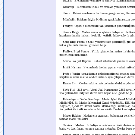
Nezaret : İşletmelerin tekniğine ve emniyet nizamnamelerin
Nezaretçi : İşletmelerin teknik ve emniyet yönünden nezaret
Taksir : Ruhsat alanlarının bu Kanun gereğince küçültülmes
Münfesih : Hakların hiçbir bildirime gerek kalmaksızın oto
Faaliyet Raporu : Madencilik faaliyetlerinin yönetmeliğinde b
Teknik Belge : Maden arama ve işletme faaliyetleri ile Kanunda
hazırlanan imalât haritası, jeolojik, jeofizik, hidrojeolojik etüt
Satış Bilgi Formu : Şekli yönetmelikte gösterildiği gibi hazı
hakkı gibi malî durumu gösteren belge.
Faaliyet Bilgi Formu : Yıllık işletme faaliyetine ilişkin üret
gösterilecek olan belge.
Arama Faaliyet Raporu : Ruhsat sahalarında yürütülen arama f
İmalât Haritası : İşletmelerde üretim yapılan yerleri, miktarlar
Proje : Yeraltı kaynaklarının değerlendirilmesi amacına dönük 
karşılamak üzere mal ve cevher üretmek için çalışmaları düzenl
Kantar Fişi : Cevher nakillerinde cevherin ağırlığını gösteri
Sevk Fişi : 213 sayılı Vergi Usul Kanununun 2365 sayılı Kan
irsaliyelerindeki bilgileri ihtiva eden beyan niteliğinde belge.
İhtisaslaşmış Devlet Kuruluşu : Maden İşleri Genel Müd
Müdürlüğü, Eti Maden İşletmeleri Genel Müdürlüğü, EİE İdar
Köyişleri, Çevre ve Orman bakanlıklarına bağlı kuruluşlar, Ka
faaliyetleri ile ilgili konularda ihtisas sahibi Devlet kuruluşları
Maden Hakları : Madenlerin aranması, bulunması ve işletilebi
tanınan maddî imkânlar.
Teminat : Madencilik faaliyetlerinde kanun hükümlerine ve te
banka ve özel finans kurumu teminat mektubu, Devlet bono ve 
Devlet Hakkı : Maden istihracı ile sağlanacak gelirden Devl