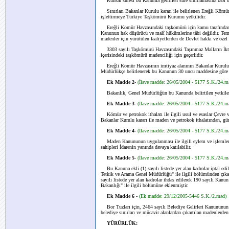
Ruhsat süresi bu Kanunla getirilen süre sınırlamasına tâbi d
Sınırları Bakanlar Kurulu kararı ile belirlenen Ereğli Kömü
işlettirmeye Türkiye Taşkömürü Kurumu yetkilidir.
Ereğli Kömür Havzasındaki taşkömürü için kamu tarafından y
Kanunun hak düşürücü ve malî hükümlerine tâbi değildir. Temi
madenler için yürütülen faaliyetlerden de Devlet hakkı ve özel i
3303 sayılı Taşkömürü Havzasındaki Taşınmaz Malların İktis
içerisindeki taşkömürü madenciliği için geçerlidir.
Ereğli Kömür Havzasının imtiyaz alanının Bakanlar Kurulu ka
Müdürlükçe belirlenerek bu Kanunun 30 uncu maddesine göre ih
Ek Madde 2
-
(İlave madde: 26/05/2004 - 5177 S.K./24.m
Bakanlık, Genel Müdürlüğün bu Kanunda belirtilen yetkilerin
Ek Madde 3
-
(İlave madde: 26/05/2004 - 5177 S.K./24.m
Kömür ve petrokok ithalatı ile ilgili usul ve esaslar Çevre 
Bakanlar Kurulu kararı ile maden ve petrokok ithalatından, gü
Ek Madde 4-
(İlave madde: 26/05/2004 - 5177 S.K./24.m
Maden Kanununun uygulanması ile ilgili eylem ve işlemler nede
sahipleri İdarenin yanında davaya katılabilir.
Ek Madde 5
-
(İlave madde: 26/05/2004 - 5177 S.K./24.m
Bu Kanuna ekli (1) sayılı listede yer alan kadrolar iptal ed
Tetkik ve Arama Genel Müdürlüğü" ile ilgili bölümünden çıka
sayılı listede yer alan kadrolar ihdas edilerek 190 sayılı Kan
Bakanlığı" ile ilgili bölümüne eklenmiştir.
Ek Madde 6 -
(Ek madde: 29/12/2005-5446 S.K./2.mad)
Bor Tuzları için, 2464 sayılı Belediye Gelirleri Kanununun
belediye sınırları ve mücavir alanlardan çıkartılan madenlerden
YÜRÜRLÜK: