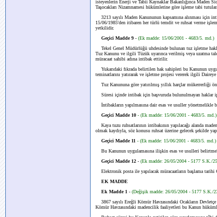
isteyenlerin Enerji ve Tabii Kaynaklar Bakanlığınca Maden Sici
Taşocakları Nizamnamesi hükümlerine göre işleme tabi tutular
3213 sayılı Maden Kanununun kapsamına alınması için intiba
15/06/1985'den itibaren her türlü temdit ve ruhsat verme işlem
yetkilidir.
Geçici Madde 9
-
(Ek madde: 15/06/2001 - 4683/5. md.)
Tekel Genel Müdürlüğü uhdesinde bulunan tuz işletme hakl
Tuz Kanunu ve ilgili Tüzük uyarınca verilmiş veya uzatma taleb
müracaat sahibi adına intibak ettirilir.
Yukarıdaki fıkrada belirtilen hak sahipleri bu Kanunun uygul
teminatlarını yatırarak ve işletme projesi vererek ilgili Daireye
Tuz Kanununa göre yatırılmış yıllık harçlar mükerrerliği önle
Süresi içinde intibak için başvuruda bulunulmayan haklar ipt
İntibakların yapılmasına dair esas ve usuller yönetmelikle be
Geçici Madde 10
- (Ek madde: 15/06/2001 - 4683/5. md.)
Kaya tuzu ruhsatlarının intibakının yapılacağı alanda maden
olmak kaydıyla, söz konusu ruhsat üzerine gelecek şekilde yapı
Geçici Madde 11
- (Ek madde: 15/06/2001 - 4683/5. md.)
Bu Kanunun uygulamasına ilişkin esas ve usulleri belirtmek 
Geçici Madde 12
-
(Ek madde: 26/05/2004 - 5177 S.K./2
Elektronik posta ile yapılacak müracaatların başlama tarihi 
EK MADDE
Ek Madde 1
-
(Değişik madde: 26/05/2004 - 5177 S.K./
3867 sayılı Ereğli Kömür Havzasındaki Ocakların Devletçe İşle
Kömür Havzasındaki madencilik faaliyetleri bu Kanun hükümle