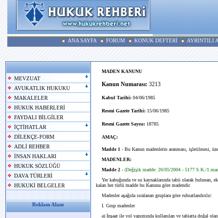
ANA SAYFA
FORUM
KONUK DEFTERİ
AYRINTILI
MADEN KANUNU
MEVZUAT
Kanun Numarası:
3213
AVUKATLIK HUKUKU
Kabul Tarihi:
04/06/1985
MAKALELER
HUKUK HABERLERİ
Resmi Gazete Tarihi:
15/06/1985
FAYDALI BİLGİLER
Resmi Gazete Sayısı:
18785
İÇTİHATLAR
DİLEKÇE-FORM
AMAÇ:
ADLİ REHBER
Madde 1
- Bu Kanun madenlerin aranması, işletilmesi, üzer
İNSAN HAKLARI
MADENLER:
HUKUK SÖZLÜĞÜ
Madde 2
-
(Değişik madde: 26/05/2004 - 5177 S.K./1.ma
DAVA TÜRLERİ
Yer kabuğunda ve su kaynaklarında tabii olarak bulunan, eko
kalan her türlü madde bu Kanuna göre madendir.
HUKUKİ BELGELER
Madenler aşağıda sıralanan gruplara göre ruhsatlandırılır:
Reklam Alanı
I. Grup madenler
a) İnşaat ile yol yapımında kullanılan ve tabiatta doğal ola