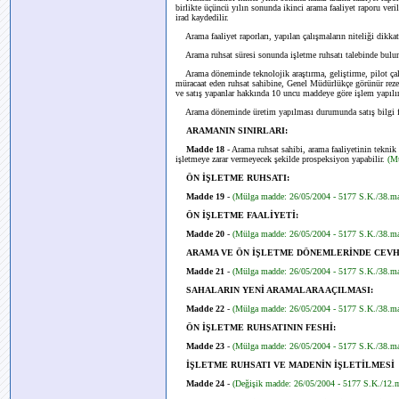
birlikte üçüncü yılın sonunda ikinci arama faaliyet raporu veri
irad kaydedilir.
Arama faaliyet raporları, yapılan çalışmaların niteliği dikkat
Arama ruhsat süresi sonunda işletme ruhsatı talebinde bulunul
Arama döneminde teknolojik araştırma, geliştirme, pilot çalış
müracaat eden ruhsat sahibine, Genel Müdürlükçe görünür rezer
ve satış yapanlar hakkında 10 uncu maddeye göre işlem yapılır
Arama döneminde üretim yapılması durumunda satış bilgi fo
ARAMANIN SINIRLARI:
Madde 18
- Arama ruhsat sahibi, arama faaliyetinin teknik 
işletmeye zarar vermeyecek şekilde prospeksiyon yapabilir.
(M
ÖN İŞLETME RUHSATI:
Madde 19
-
(Mülga madde: 26/05/2004 - 5177 S.K./38.m
ÖN İŞLETME FAALİYETİ:
Madde 20
-
(Mülga madde: 26/05/2004 - 5177 S.K./38.m
ARAMA VE ÖN İŞLETME DÖNEMLERİNDE CEVHE
Madde 21
-
(Mülga madde: 26/05/2004 - 5177 S.K./38.m
SAHALARIN YENİ ARAMALARA AÇILMASI:
Madde 22
-
(Mülga madde: 26/05/2004 - 5177 S.K./38.m
ÖN İŞLETME RUHSATININ FESHİ:
Madde 23
-
(Mülga madde: 26/05/2004 - 5177 S.K./38.m
İŞLETME RUHSATI VE MADENİN İŞLETİLMESİ
Madde 24
-
(Değişik madde: 26/05/2004 - 5177 S.K./12