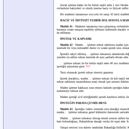
Ancak işletme hakkı ile bir bütün teşkil eden 1 inci fıkrada y
cevherlerin bakiyeleri ve cürufu üzerine haciz ve ihtiyati tedbir
Bir madenin tamamının icra yolu ile satışı 43 üncü maddede 
HACİZ VE İHTİYATİ TEDBİR DOLAYISIYLA M
Madde 41
- Madenin tamamına veya çıkarılmış cevherlerle 
bunların icraen satışına teşebbüs edilmesi hallerinde alacaklı 
de edilemez.
İPOTEK VE KAPSAMI:
Madde 42
- Maden
...
işletme ruhsat sahibinin maden içi
üzerinde bir veya müteaddit derece ve sırada ipotek tesis oluna
İpotekli takyit edilmiş
...
işletme ruhsatının alanlarında d
yeniden ita edilen ruhsat üzerinde de aynı şartlarla devam eder
...
işletme ruhsatı ile bir bütün teşkil eden 40 ıncı maddeni
ipoteğin şümulune girer.
*1*
Tesis olunacak ipotek ruhsat süresini geçemez.
İpotek alacaklısı, maden
...
işletme ruhsatı ile kül teşkil e
ruhsat sahibinin tasarruflarına mani olmak için umumi hükümler
Maden işletme hakkının sona ermesi halinde ipoteğin hükmü 
malzemeye inhisar eder.
Maden ipoteği sicil kütüğündeki ipotek kaydının terkini ile 
İPOTEĞİN PARAYA ÇEVRİLMESİ:
Madde 43
- İpoteğin vadesi sonunda veya alacağın muacceli
maden
...
işletme ruhsatını genel hükümler dairesinde sattırabi
Maden
...
işletme ruhsatını iktisap etmek isteyen talibin bu
haiz bulunduğunu, Bakanlıktan alacağı vesika ile ispat eder. İcr
Satışın neticesi icra dairesi tarafından Bakanlığa bildirilir