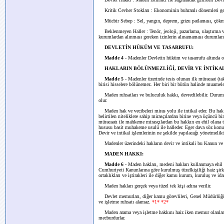
Kritik Cevher Stokları : Ekonominin buhranlı dönemleri geçi
Mücbir Sebep : Sel, yangın, deprem, grizu patlaması, çökme,
Beklenmeyen Haller : Tenör, jeoloji, pazarlama, ulaştırma ve 
kurumlardan alınması gereken izinlerin alınamaması durumları
DEVLETİN HÜKÜM VE TASARRUFU:
Madde 4
- Madenler Devletin hüküm ve tasarrufu altında ol
HAKLARIN BÖLÜNMEZLİĞİ, DEVİR VE İNTİKAL
Madde 5
- Madenler üzerinde tesis olunan ilk müracaat (
birisi hisselere bölünemez. Her biri bir bütün halinde muamele
Maden ruhsatları ve buluculuk hakkı, devredilebilir. Durum
olur.
Maden hak ve vecibeleri miras yolu ile intikal eder. Bu hak v
belirtilen niteliklere sahip mirasçılardan birine veya üçüncü bi
müracaatı ile mahkeme mirasçılardan bu hakkın en ehil olana
hususu basit muhakeme usulü ile halleder. Eger dava söz konusu
Devir ve intikal işlemlerinin ne şekilde yapılacağı yönetmelikte 
Madenler üzerindeki hakların devir ve intikali bu Kanun ve y
MADEN HAKKI:
Madde 6
- Maden hakları, medeni hakları kullanmaya ehil T
Cumhuriyeti Kanunlarına göre kurulmuş tüzelkişiliği haiz şirke
ortaklıkları ve iştirakleri ile diğer kamu kurum, kuruluş ve idare
Maden hakları gerçek veya tüzel tek kişi adına verilir.
Devlet memurları, diğer kamu görevlileri, Genel Müdürlüğün 
ve işletme ruhsatı alamaz.
*1* *2*
Maden arama veya işletme hakkını haiz iken memur olanlar 
mecburdurlar.