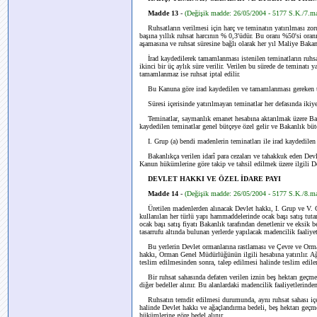
Madde 13
-
(Değişik madde: 26/05/2004 - 5177 S.K./7.m
Ruhsatların verilmesi için harç ve teminatın yatırılması zor
başına yıllık ruhsat harcının % 0,3'üdür. Bu oranı %50'si oran
aşamasına ve ruhsat süresine bağlı olarak her yıl Maliye Bakan
İrad kaydedilerek tamamlanması istenilen teminatların ruhsat 
ikinci bir üç aylık süre verilir. Verilen bu sürede de teminatı y
tamamlanmaz ise ruhsat iptal edilir.
Bu Kanuna göre irad kaydedilen ve tamamlanması gereken tem
Süresi içerisinde yatırılmayan teminatlar her defasında ikiye 
Teminatlar, saymanlık emanet hesabına aktarılmak üzere Bakan
kaydedilen teminatlar genel bütçeye özel gelir ve Bakanlık büt
I. Grup (a) bendi madenlerin teminatları ile irad kaydedilen te
Bakanlıkça verilen idarî para cezaları ve tahakkuk eden Devle
Kanun hükümlerine göre takip ve tahsil edilmek üzere ilgili Deft
DEVLET HAKKI VE ÖZEL İDARE PAYI
Madde 14
-
(Değişik madde: 26/05/2004 - 5177 S.K./8.m
Üretilen madenlerden alınacak Devlet hakkı, I. Grup ve V. G
kullanılan her türlü yapı hammaddelerinde ocak başı satış tuta
ocak başı satış fiyatı Bakanlık tarafından denetlenir ve eksik
tasarrufu altında bulunan yerlerde yapılacak madencilik faaliye
Bu yerlerin Devlet ormanlarına rastlaması ve Çevre ve Orman 
hakkı, Orman Genel Müdürlüğünün ilgili hesabına yatırılır. Ağ
teslim edilmesinden sonra, talep edilmesi halinde teslim edilen 
Bir ruhsat sahasında defaten verilen iznin beş hektarı geçme
diğer bedeller alınır. Bu alanlardaki madencilik faaliyetlerind
Ruhsatın temdit edilmesi durumunda, aynı ruhsat sahası içer
halinde Devlet hakkı ve ağaçlandırma bedeli, beş hektarı geçme
hükümlerine göre bedel alınır.