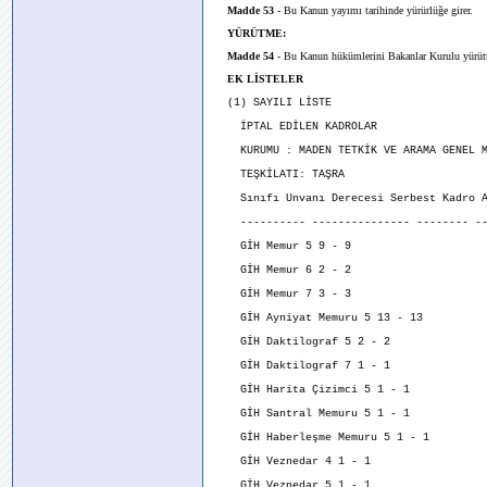
Madde 53
- Bu Kanun yayımı tarihinde yürürlüğe girer.
YÜRÜTME:
Madde 54
- Bu Kanun hükümlerini Bakanlar Kurulu yürüt
EK LİSTELER
(1) SAYILI LİSTE
İPTAL EDİLEN KADROLAR
KURUMU : MADEN TETKİK VE ARAMA GENEL M
TEŞKİLATI: TAŞRA
Sınıfı Unvanı Derecesi Serbest Kadro Ad
---------- --------------- -------- ---
GİH Memur 5 9 - 9
GİH Memur 6 2 - 2
GİH Memur 7 3 - 3
GİH Ayniyat Memuru 5 13 - 13
GİH Daktilograf 5 2 - 2
GİH Daktilograf 7 1 - 1
GİH Harita Çizimci 5 1 - 1
GİH Santral Memuru 5 1 - 1
GİH Haberleşme Memuru 5 1 - 1
GİH Veznedar 4 1 - 1
GİH Veznedar 5 1 - 1