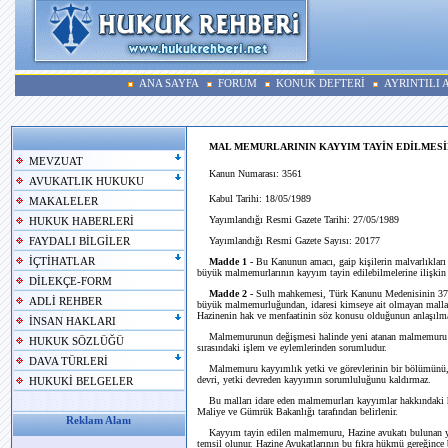
ANA SAYFA
FORUM
KONUK DEFTERİ
AYRINTILI
MAL MEMURLARININ KAYYIM TAYİN EDİLMESİ
MEVZUAT
Kanun Numarası: 3561
AVUKATLIK HUKUKU
Kabul Tarihi: 18/05/1989
MAKALELER
Yayımlandığı Resmi Gazete Tarihi: 27/05/1989
HUKUK HABERLERİ
Yayımlandığı Resmi Gazete Sayısı: 20177
FAYDALI BİLGİLER
İÇTİHATLAR
Madde 1 -
Bu Kanunun amacı, gaip kişilerin malvarlıkları
büyük malmemurlarının kayyım tayin edilebilmelerine ilişkin u
DİLEKÇE-FORM
Madde 2 -
Sulh mahkemesi, Türk Kanunu Medenisinin 377 
ADLİ REHBER
büyük malmemurluğundan, idaresi kimseye ait olmayan mallar 
Hazinenin hak ve menfaatinin söz konusu olduğunun anlaşılm
İNSAN HAKLARI
Malmemurunun değişmesi halinde yeni atanan malmemuru su
HUKUK SÖZLÜĞÜ
sırasındaki işlem ve eylemlerinden sorumludur.
DAVA TÜRLERİ
Malmemuru kayyımlık yetki ve görevlerinin bir bölümünü, sınır
devri, yetki devreden kayyımın sorumluluğunu kaldırmaz.
HUKUKİ BELGELER
Bu malları idare eden malmemurları kayyımlar hakkındaki hü
Maliye ve Gümrük Bakanlığı tarafından belirlenir.
Reklam Alanı
Kayyım tayin edilen malmemuru, Hazine avukatı bulunan yerler
temsil olunur. Hazine Avukatlarının bu fıkra hükmü gereğince b