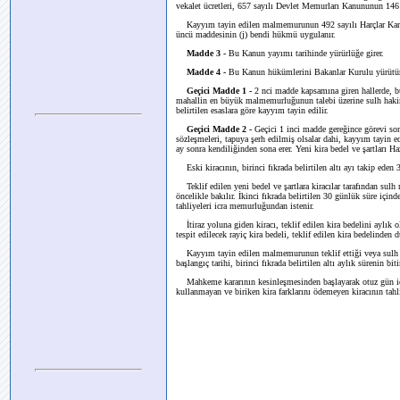
vekalet ücretleri, 657 sayılı Devlet Memurları Kanununun 146 n
Kayyım tayin edilen malmemurunun 492 sayılı Harçlar Kanunu
üncü maddesinin (j) bendi hükmü uygulanır.
Madde 3 -
Bu Kanun yayımı tarihinde yürürlüğe girer.
Madde 4 -
Bu Kanun hükümlerini Bakanlar Kurulu yürütür
Geçici Madde 1 -
2 nci madde kapsamına giren hallerde, b
mahallin en büyük malmemurluğunun talebi üzerine sulh hakim
belirtilen esaslara göre kayyım tayin edilir.
Geçici Madde 2 -
Geçici 1 inci madde gereğince görevi sona
sözleşmeleri, tapuya şerh edilmiş olsalar dahi, kayyım tayin ed
ay sonra kendiliğinden sona erer. Yeni kira bedel ve şartları Ha
Eski kiracının, birinci fıkrada belirtilen altı ayı takip eden 
Teklif edilen yeni bedel ve şartlara kiracılar tarafından sulh 
öncelikle bakılır. İkinci fıkrada belirtilen 30 günlük süre içi
tahliyeleri icra memurluğundan istenir.
İtiraz yoluna giden kiracı, teklif edilen kira bedelini aylık 
tespit edilecek rayiç kira bedeli, teklif edilen kira bedelinden 
Kayyım tayin edilen malmemurunun teklif ettiği veya sulh mah
başlangıç tarihi, birinci fıkrada belirtilen altı aylık sürenin biti
Mahkeme kararının kesinleşmesinden başlayarak otuz gün içi
kullanmayan ve biriken kira farklarını ödemeyen kiracının tahl