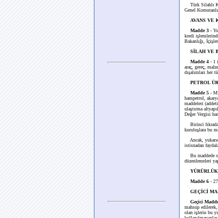
Türk Silahlı K
Genel Komutanlığı
AVANS VE 
Madde 3
- Yu
kredi işlemlerin
Bakanlığı, İçişl
SİLAH VE 
Madde 4
- 1
araç, gereç, malz
dışalımları her t
PETROL ÜR
Madde 5
- Mi
hampetrol, akarya
maddeleri (addeti
ulaştırma altyapı
Değer Vergisi har
Birinci fıkrada b
kuruluşlara bu ma
Ancak, yukarıda 
istisnadan fayda
Bu maddede sayıla
düzenlemeleri ya
YÜRÜRLÜK
Madde 6
- 27
GEÇİCİ MA
Geçici Madd
mahsup edilerek,
olan işlerin bu 
kullanılmayanlar i