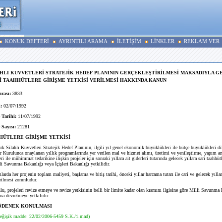
KONUK DEFTERİ
AYRINTILI ARAMA
İLETİŞİM
LİNKLER
REKLAM VER
HLI KUVVETLERİ STRATEJİK HEDEF PLANININ GERÇEKLEŞTİRİLMESİ MAKSADIYLA 
İ TAAHHÜTLERE GİRİŞME YETKİSİ VERİLMESİ HAKKINDA KANUN
rası:
3833
:
02/07/1992
 Tarihi:
11/07/1992
 Sayısı:
21281
HÜTLERE GİRİŞME YETKİSİ
rk Silahlı Kuvvetleri Stratejik Hedef Planının, ilgili yıl genel ekonomik büyüklükleri ile bütçe büyüklükleri d
r Kurulunca onaylanan yıllık programlarında yer verilen mal ve hizmet alımı, üretimi ve yenileştirme, yapım an
i ile mühimmat tedarikine ilişkin projeler için sonraki yıllara ait giderleri tutarında gelecek yıllara sari taahhüt
li Savunma Bakanlığı veya İçişleri Bakanlığı yetkilidir.
da her projenin toplam maliyeti, başlama ve bitiş tarihi, önceki yıllar harcama tutarı ile cari ve gelecek yılla
rilmesi zorunludur.
 projeleri revize etmeye ve revize yetkisinin belli bir limite kadar olan kısmını ilgisine göre Milli Savunma
ına devretmeye yetkilidir.
ÖDENEK KONULMASI
eğişik madde: 22/02/2006-5459 S.K./1.mad)