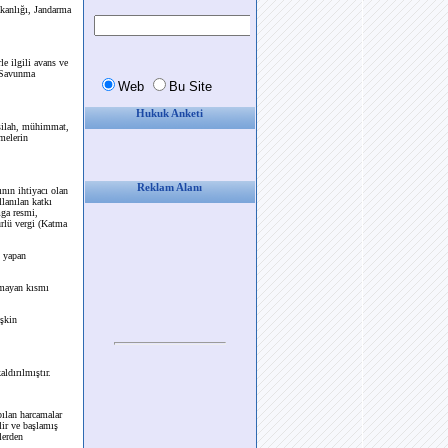
akanlığı, Jandarma
e ilgili avans ve
i Savunma
Hukuk Anketi
 silah, mühimmat,
emelerin
Reklam Alanı
nın ihtiyacı olan
lanılan katkı
mga resmi,
türlü vergi (Katma
i yapan
nmayan kısmı
işkin
ldırılmıştır.
ılan harcamalar
ir ve başlamış
lerden