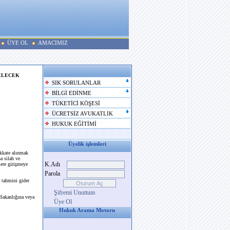
ÜYE OL
AMACIMIZ
GELECEK
SIK SORULANLAR
BİLGİ EDİNME
TÜKETİCİ KÖŞESİ
ÜCRETSİZ AVUKATLIK
HUKUK EĞİTİMİ
Üyelik işlemleri
ikkate alınmak
a silah ve
K.Adı
lere girişmeye
Parola
r tahmini gider
Şifremi Unuttum
 Bakanlığına veya
Üye Ol
Hukuk Arama Motoru