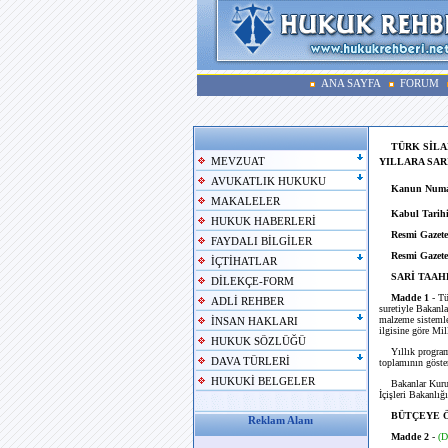
ANA SAYFA
FORUM
TÜRK SİLA
MEVZUAT
YILLARA SAR
AVUKATLIK HUKUKU
Kanun Numa
MAKALELER
Kabul Tarihi
HUKUK HABERLERİ
Resmi Gazete
FAYDALI BİLGİLER
Resmi Gazete
İÇTİHATLAR
SARİ TAAH
DİLEKÇE-FORM
Madde 1
- Tü
ADLİ REHBER
suretiyle Bakanla
malzeme sistemler
İNSAN HAKLARI
ilgisine göre Mil
HUKUK SÖZLÜĞÜ
Yıllık programlar
DAVA TÜRLERİ
toplamının göste
HUKUKİ BELGELER
Bakanlar Kurulu,
İçişleri Bakanlığ
BÜTÇEYE 
Reklam Alanı
Madde 2
-
(D