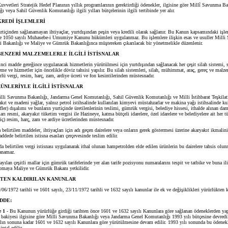
uvvetleri Stratejik Hedef Planının yıllık programlarının gerektirdiği ödenekler, ilgisine göre Millî Savunma B
 veya Sahil Güvenlik Komutanlığı ilgili yılları bütçelerinin ilgili tertibinde yer alır.
KREDİ İŞLEMLERİ
rtiçinden sağlanamayan ihtiyaçlar, yurtdışından peşin veya kredili olarak sağlanır. Bu Kanun kapsamındaki işlerl
de 1050 sayılı Muhasebe-i Umumiye Kanunu hükümleri uygulanmaz. Bu işlemlere ilişkin esas ve usuller Mill
eri Bakanlığı ve Maliye ve Gümrük Bakanlığınca müştereken çıkarılacak bir yönetmelikle düzenlenir.
BENZERİ MALZEMELERLE İLGİLİ İSTİSNALAR
 inci madde gereğince uygulanacak hizmetlerin yürütülmesi için yurtdışından sağlanacak her çeşit silah sistemi,
eme ve hizmetler için öncelikle döviz tahsisi yapılır. Bu silah sistemleri, silah, mühimmat, araç, gereç ve malz
ürlü vergi, resim, harç, zam, ardiye ücreti ve fon kesintilerinden müstesnadır.
ÜNLERİYLE İLGİLİ İSTİSNALAR
lli Savunma Bakanlığı, Jandarma Genel Komutanlığı, Sahil Güvenlik Komutanlığı ve Milli İstihbarat Teşkilatı
kıt ve madeni yağlar, yalnız petrol istihsalinde kullanılan kimyevi müstahzarlar ve makina yağı istihsalinde kul
fler) dışalımı ve bunların yurtiçinde üretilenlerinin teslimi, gümrük vergisi, belediye hissesi, ithalde alınan da
ları resmi, akaryakıt tüketim vergisi ile Hazineye, katma bütçeli idarelere, özel idarelere ve belediyelere ait her 
iç) resim, harç, zam ve ardiye ücretlerinden müstesnadır.
elirtilen maddeler, ihtiyaçları için adı geçen dairelere veya onların gerek göstermesi üzerine akaryakıt ikmalin
ddede belirtilen istisna esasları çerçevesinde teslim edilir.
belirtilen vergi istisnası uygulanarak ithal olunan hampetrolden elde edilen ürünlerin bu dairelere tahsis olu
lanamaz.
n çeşitli mallar için gümrük tarifelerinde yer alan tarife pozisyonu numaralarını tespit ve tatbike ve buna il
pmaya Maliye ve Gümrük Bakanı yetkilidir.
TEN KALDIRILAN KANUNLAR
/06/1972 tarihli ve 1601 sayılı, 23/11/1972 tarihli ve 1632 sayılı kanunlar ile ek ve değişiklikleri yürürlükten ka
DDE:
e 1
- Bu Kanunun yürürlüğe girdiği tarihten önce 1601 ve 1632 sayılı Kanunlara göre sağlanan ödeneklerden yap
 bakiyesi ilgisine göre Milli Savunma Bakanlığı veya Jandarma Genel Komutanlığı 1993 yılı bütçesine devredil
yılın sonuna kadar 1601 ve 1632 sayılı Kanunlara göre yürütülmesine devam edilir. 1993 yılı sonunda bu ödenek
ptal edilir.