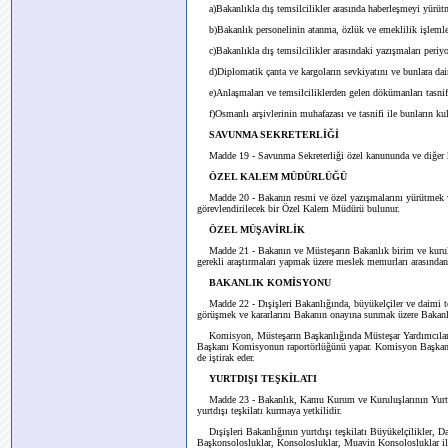
a)Bakanlıkla dış temsilcilikler arasında haberleşmeyi yürütme
b)Bakanlık personelinin atanma, özlük ve emeklilik işlemleri
c)Bakanlıkla dış temsilcilikler arasındaki yazışmaları periy
d)Diplomatik çanta ve kargoların sevkiyatını ve bunlara dai
e)Anlaşmaları ve temsilciliklerden gelen dökümanları tasnif v
f)Osmanlı arşivlerinin muhafazası ve tasnifi ile bunların ku
SAVUNMA SEKRETERLİĞİ
Madde 19 - Savunma Sekreterliği özel kanununda ve diğer kan
ÖZEL KALEM MÜDÜRLÜĞÜ
Madde 20 - Bakanın resmi ve özel yazışmalarını yürütmek v
görevlendirilecek bir Özel Kalem Müdürü bulunur.
ÖZEL MÜŞAVİRLİK
Madde 21 - Bakanın ve Müsteşarın Bakanlık birim ve kuruluşl
gerekli araştırmaları yapmak üzere meslek memurları arasından
BAKANLIK KOMİSYONU
Madde 22 - Dışişleri Bakanlığında, büyükelçiler ve daimi tem
görüşmek ve kararlarını Bakanın onayına sunmak üzere Bakanl
Komisyon, Müsteşarın Başkanlığında Müsteşar Yardımcıları, 
Başkanı Komisyonun raportörlüğünü yapar. Komisyon Başkanın
de iştirak eder.
YURTDIŞI TEŞKİLATI
Madde 23 - Bakanlık, Kamu Kurum ve Kuruluşlarının Yurt
yurtdışı teşkilatı kurmaya yetkilidir.
Dışişleri Bakanlığının yurtdışı teşkilatı Büyükelçilikler, Dai
Başkonsolosluklar, Konsolosluklar, Muavin Konsolosluklar il