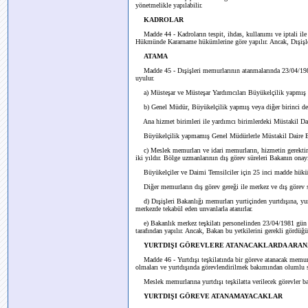
yönetmelikle yapılabilir.
KADROLAR
Madde 44 - Kadroların tespit, ihdas, kullanımı ve iptali i
Hükmünde Kararname hükümlerine göre yapılır. Ancak, Dışişleri 
ATAMA
Madde 45 - Dışişleri memurlarının atanmalarında 23/04/19
uyulur.
a) Müsteşar ve Müsteşar Yardımcıları Büyükelçilik yapmış m
b) Genel Müdür, Büyükelçilik yapmış veya diğer birinci dere
Ana hizmet birimleri ile yardımcı birimlerdeki Müstakil Dai
Büyükelçilik yapmamış Genel Müdürlerle Müstakil Daire Başk
c) Meslek memurları ve idari memurların, hizmetin gerektirdiğ
iki yıldır. Bölge uzmanlarının dış görev süreleri Bakanın onayı 
Büyükelçiler ve Daimi Temsilciler için 25 inci madde hüküm
Diğer memurların dış görev gereği ile merkez ve dış görev sür
d) Dışişleri Bakanlığı memurları yurtiçinden yurtdışına, yurt
merkezde tekabül eden unvanlarla atanırlar.
e) Bakanlık merkez teşkilatı personelinden 23/04/1981 gün 
tarafından yapılır. Ancak, Bakan bu yetkilerini gerekli gördüğü
YURTDIŞI GÖREVLERE ATANACAKLARDA ARAN
Madde 46 - Yurtdışı teşkilatında bir göreve atanacak memurla
olmaları ve yurtdışında görevlendirilmek bakımından olumlu si
Meslek memurlarına yurtdışı teşkilatta verilecek görevler bak
YURTDIŞI GÖREVE ATANAMAYACAKLAR