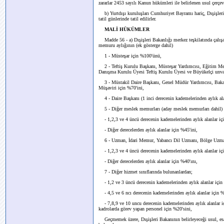
zararlar 2453 sayılı Kanun hükümleri ile belirlenen usul çerçev
b) Yurtdışı kuruluşları Cumhuriyet Bayramı hariç, Dışişleri 
tatil günlerinde tatil edilirler.
MALİ HÜKÜMLER
Madde 56 - a) Dışişleri Bakanlığı merkez teşkilatında çal
memuru aylığının (ek gösterge dahil)
1 - Müsteşar için %100'ünü,
2 - Teftiş Kurulu Başkanı, Müsteşar Yardımcısı, Eğitim Merk
Danışma Kurulu Üyesi Teftiş Kurulu Üyesi ve Büyükelçi unva
3 - Müstakil Daire Başkanı, Genel Müdür Yardımcısı, Bakan
Müşaviri için %70'ini,
4 - Daire Başkanı (1 inci derecenin kademelerinden aylık ala
5 - Diğer meslek memurları (aday meslek memurları dahil) 
- 1,2,3 ve 4 üncü derecenin kademelerinden aylık alanlar iç
- Diğer derecelerden aylık alanlar için %45'ini,
6 - Uzman, İdari Memur, Yabancı Dil Uzmanı, Bölge Uzma
- 1,2,3 ve 4 üncü derecenin kademelerinden aylık alanlar iç
- Diğer derecelerden aylık alanlar için %40'ını,
7 - Diğer hizmet sınıflarında bulunanlardan;
- 1,2 ve 3 üncü derecenin kademelerinden aylık alanlar için
- 4,5 ve 6 ncı derecenin kademelerinden aylık alanlar için 
- 7,8,9 ve 10 uncu derecenin kademelerinden aylık alanlar için
kadrolarda görev yapan personel için %20'sini,
Geçmemek üzere, Dışişleri Bakanının belirleyeceği usul, esas