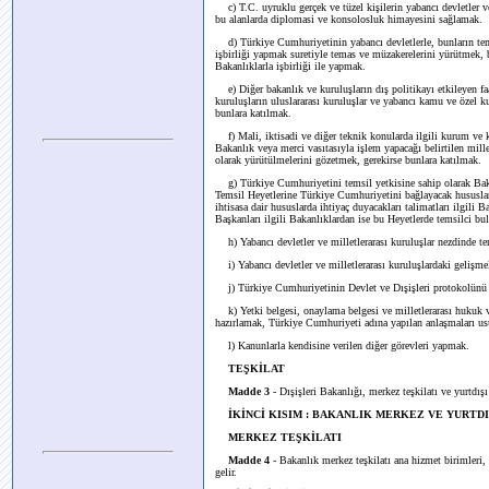
c) T.C. uyruklu gerçek ve tüzel kişilerin yabancı devletler ve
bu alanlarda diplomasi ve konsolosluk himayesini sağlamak.
d) Türkiye Cumhuriyetinin yabancı devletlerle, bunların temsilci
işbirliği yapmak suretiyle temas ve müzakerelerini yürütmek, 
Bakanlıklarla işbirliği ile yapmak.
e) Diğer bakanlık ve kuruluşların dış politikayı etkileyen fa
kuruluşların uluslararası kuruluşlar ve yabancı kamu ve özel 
bunlara katılmak.
f) Mali, iktisadi ve diğer teknik konularda ilgili kurum ve ku
Bakanlık veya merci vasıtasıyla işlem yapacağı belirtilen mill
olarak yürütülmelerini gözetmek, gerekirse bunlara katılmak.
g) Türkiye Cumhuriyetini temsil yetkisine sahip olarak Bakanl
Temsil Heyetlerine Türkiye Cumhuriyetini bağlayacak hususlar
ihtisasa dair hususlarda ihtiyaç duyacakları talimatları ilgili B
Başkanları ilgili Bakanlıklardan ise bu Heyetlerde temsilci b
h) Yabancı devletler ve milletlerarası kuruluşlar nezdinde te
i) Yabancı devletler ve milletlerarası kuruluşlardaki gelişmele
j) Türkiye Cumhuriyetinin Devlet ve Dışişleri protokolünü
k) Yetki belgesi, onaylama belgesi ve milletlerarası hukuk ve 
hazırlamak, Türkiye Cumhuriyeti adına yapılan anlaşmaları usul
l) Kanunlarla kendisine verilen diğer görevleri yapmak.
TEŞKİLAT
Madde 3
- Dışişleri Bakanlığı, merkez teşkilatı ve yurtdışı
İKİNCİ KISIM : BAKANLIK MERKEZ VE YURTDI
MERKEZ TEŞKİLATI
Madde 4
- Bakanlık merkez teşkilatı ana hizmet birimleri,
gelir.