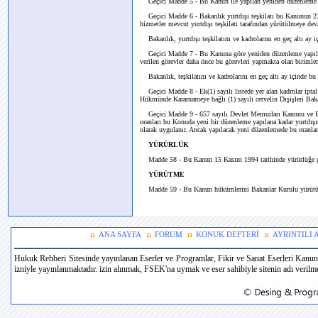
Geçici Madde 5 - Bu Kanun ile yapılan yeniden düzenleme ne
Geçici Madde 6 - Bakanlık yurtdışı teşkilatı bu Kanunun 2
hizmetler mevcut yurtdışı teşkilatı tarafından yürütülmeye de
Bakanlık, yurtdışı teşkilatını ve kadrolarını en geç altı ay i
Geçici Madde 7 - Bu Kanuna göre yeniden düzenleme yapılın
verilen görevler daha önce bu görevleri yapmakta olan birimler
Bakanlık, teşkilatını ve kadrolarını en geç altı ay içinde bu
Geçici Madde 8 - Ek(1) sayılı listede yer alan kadrolar ipta
Hükmünde Kararnameye bağlı (1) sayılı cetvelin Dışişleri Bak
Geçici Madde 9 - 657 sayılı Devlet Memurları Kanunu ve B
oranları bu Konuda yeni bir düzenleme yapılana kadar yurtdış
olarak uygulanır. Ancak yapılacak yeni düzenlemede bu oranları
YÜRÜRLÜK
Madde 58 - Bu Kanun 15 Kasım 1994 tarihinde yürürlüğe g
YÜRÜTME
Madde 59 - Bu Kanun hükümlerini Bakanlar Kurulu yürütü
ANA SAYFA
FORUM
KONUK DEFTERİ
AYRINTILI
Hukuk Rehberi Sitesinde yayınlanan Eserler ve Programlar, Fikir ve Sanat Eserleri Kanun
izniyle yayınlanmaktadır. izin alınmak, FSEK'na uymak ve eser sahibiyle sitenin adı verilmek 