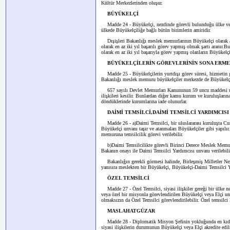
Kültür Merkezlerinden oluşur.
BÜYÜKELÇİ
Madde 24 - Büyükelçi, nezdinde görevli bulunduğu ülke ve
ülkede Büyükelçiliğe bağlı bütün birimlerin amiridir.
Dışişleri Bakanlığı meslek memurlarının Büyükelçi olarak 
olarak en az iki yıl başarılı görev yapmış olmak şartı aranır.
olarak en az iki yıl başarıyla görev yapmış olanların Büyüke
BÜYÜKELÇİLERİN GÖREVLERİNİN SONA ERME
Madde 25 - Büyükelçilerin yurtdışı görev süresi, hizmetin ger
Bakanlığı meslek memuru büyükelçiler merkezde de Büyükelçi un
657 sayılı Devlet Memurları Kanununun 59 uncu maddesi uyar
ilişkileri kesilir. Bunlardan diğer kamu kurum ve kuruluşların
döndüklerinde kurumlarına iade olunurlar.
DAİMİ TEMSİLCİ,DAİMİ TEMSİLCİ YARDIMCISI
Madde 26 - a)Daimi Temsilci, bir uluslararası kuruluşta 
Büyükelçi unvanı taşır ve atanmaları Büyükelçiler gibi yapılı
memuruna temsilcilik görevi verilebilir.
b)Daimi Temsilcilikte görevli Birinci Derece Meslek Memur
Bakanın onayı ile Daimi Temsilci Yardımcısı unvanı verilebili
Bakanlığın gerekli görmesi halinde, Birleşmiş Milletler Ne
yanısıra meslekten bir Büyükelçi, Büyükelçi-Daimi Temsilci Ya
ÖZEL TEMSİLCİ
Madde 27 - Özel Temsilci, siyasi ilişkiler gereği bir ülke 
veya özel bir misyonla görevlendirilen Büyükelçi veya Elçi unv
olmaksızın da Özel Temsilci görevlendirilebilir. Özel temsilci 
MASLAHATGÜZAR
Madde 28 - Diplomatik Misyon Şefinin yokluğunda en kıdem
siyasi ilişkilerin durumunun Büyükelçi veya Elçi akredite edi