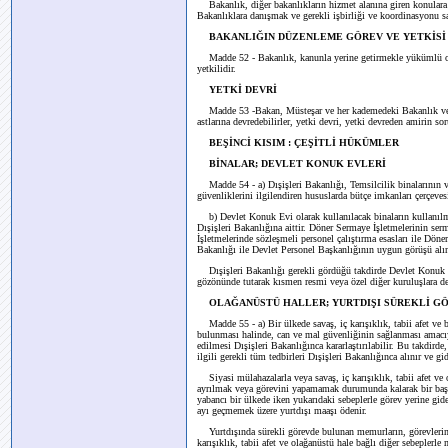
Bakanlık, diğer bakanlıkların hizmet alanına giren konulara il
Bakanlıklara danışmak ve gerekli işbirliği ve koordinasyonu 
BAKANLIĞIN DÜZENLEME GÖREV VE YETKİSİ
Madde 52 - Bakanlık, kanunla yerine getirmekle yükümlü ol
yetkilidir.
YETKİ DEVRİ
Madde 53 -Bakan, Müsteşar ve her kademedeki Bakanlık ve Ku
astlarına devredebilirler, yetki devri, yetki devreden amirin 
BEŞİNCİ KISIM : ÇEŞİTLİ HÜKÜMLER
BİNALAR; DEVLET KONUK EVLERİ
Madde 54 - a) Dışişleri Bakanlığı, Temsilcilik binalarının 
güvenliklerini ilgilendiren hususlarda bütçe imkanları çerçevesi
b) Devlet Konuk Evi olarak kullanılacak binaların kullanılma
Dışişleri Bakanlığına aittir. Döner Sermaye İşletmelerinin se
İşletmelerinde sözleşmeli personel çalıştırma esasları ile Döne
Bakanlığı ile Devlet Personel Başkanlığının uygun görüşü alın
Dışişleri Bakanlığı gerekli gördüğü takdirde Devlet Konuk Ev
gözönünde tutarak kısmen resmi veya özel diğer kuruluşlara de
OLAĞANÜSTÜ HALLER; YURTDIŞI SÜREKLİ GÖR
Madde 55 - a) Bir ülkede savaş, iç karışıklık, tabii afet ve
bulunması halinde, can ve mal güvenliğinin sağlanması amacıy
edilmesi Dışişleri Bakanlığınca kararlaştırılabilir. Bu takdirde,
ilgili gerekli tüm tedbirleri Dışişleri Bakanlığınca alınır ve gide
Siyasi mülahazalarla veya savaş, iç karışıklık, tabii afet ve 
ayrılmak veya görevini yapamamak durumunda kalarak bir başka 
yabancı bir ülkede iken yukarıdaki sebeplerle görev yerine gi
ayı geçmemek üzere yurtdışı maaşı ödenir.
Yurtdışında sürekli görevde bulunan memurların, görevlerinde
karışıklık, tabii afet ve olağanüstü hale bağlı diğer sebepler