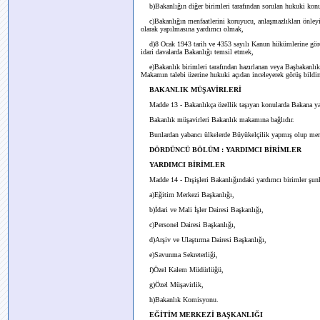
b)Bakanlığın diğer birimleri tarafından sorulan hukuki konul
c)Bakanlığın menfaatlerini koruyucu, anlaşmazlıkları önleyi
olarak yapılmasına yardımcı olmak,
d)8 Ocak 1943 tarih ve 4353 sayılı Kanun hükümlerine göre ad
idari davalarda Bakanlığı temsil etmek,
e)Bakanlık birimleri tarafından hazırlanan veya Başbakanlık 
Makamın talebi üzerine hukuki açıdan inceleyerek görüş bildi
BAKANLIK MÜŞAVİRLERİ
Madde 13 - Bakanlıkça özellik taşıyan konularda Bakana ya
Bakanlık müşavirleri Bakanlık makamına bağlıdır.
Bunlardan yabancı ülkelerde Büyükelçilik yapmış olup merke
DÖRDÜNCÜ BÖLÜM : YARDIMCI BİRİMLER
YARDIMCI BİRİMLER
Madde 14 - Dışişleri Bakanlığındaki yardımcı birimler şunl
a)Eğitim Merkezi Başkanlığı,
b)İdari ve Mali İşler Dairesi Başkanlığı,
c)Personel Dairesi Başkanlığı,
d)Arşiv ve Ulaştırma Dairesi Başkanlığı,
e)Savunma Sekreterliği,
f)Özel Kalem Müdürlüğü,
g)Özel Müşavirlik,
h)Bakanlık Komisyonu.
EĞİTİM MERKEZİ BAŞKANLIĞI