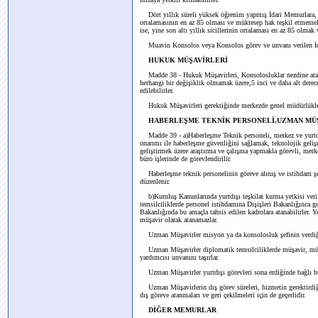
Dört yıllık süreli yüksek öğrenim yapmış İdari Memurlara, Baka
ortalamasının en az 85 olması ve müktesep hak teşkil etmeme
ise, yine son altı yıllık sicillerinin ortalaması en az 85 olma
Muavin Konsolos veya Konsolos görev ve unvanı verilen İdari
HUKUK MÜŞAVİRLERİ
Madde 38 - Hukuk Müşavirleri, Konsolosluklar nezdine ata
herhangi bir değişiklik olmamak üzere,5 inci ve daha alt dere
edilebilirler.
Hukuk Müşavirleri gerektiğinde merkezde genel müdürlükler n
HABERLEŞME TEKNİK PERSONELİ,UZMAN MÜ
Madde 39 - a)Haberleşme Teknik personeli, merkez ve yurtdı
onarımı ile haberleşme güvenliğini sağlamak, teknolojik geli
geliştirmek üzere araştırma ve çalışma yapmakla görevli, merk
büro işlerinde de görevlendirilir.
Haberleşme teknik personelinin göreve alınış ve istihdam şe
düzenlenir.
b)Kuruluş Kanunlarında yurtdışı teşkilat kurma yetkisi veri
temsilciliklerde personel istihdamına Dışişleri Bakanlığınca 
Bakanlığında bu amaçla tahsis edilen kadrolara atanabilirler. Y
müşavir olarak atanamazlar.
Uzman Müşavirler misyon ya da konsolosluk şefinin verdiği gö
Uzman Müşavirler diplomatik temsilciliklerde müşavir, müşavi
yardımcısı unvanını taşırlar.
Uzman Müşavirler yurtdışı görevleri sona erdiğinde bağlı bul
Uzman Müşavirlerin dış görev süreleri, hizmetin gerektirdiği
dış göreve atanmaları ve geri çekilmeleri için de geçerlidir.
DİĞER MEMURLAR