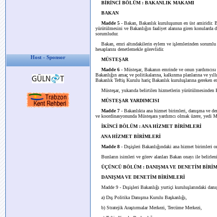
BİRİNCİ BÖLÜM : BAKANLIK MAKAMI
BAKAN
Madde 5
- Bakan, Bakanlık kuruluşunun en üst amiridir. 
yürütülmesini ve Bakanlığın faaliyet alanına giren konularda d
sorumludur.
Bakan, emri altındakilerin eylem ve işlemlerinden sorumlu olu
hesaplarını denetlemekle görevlidir.
Host - Sponsor
MÜSTEŞAR
Madde 6 -
Müsteşar, Bakanın emrinde ve onun yardımcısı o
Bakanlığın amaç ve politikalarına, kalkınma planlarına ve yı
Bakanlık Teftiş Kurulu hariç Bakanlık kuruluşlarına gereken em
Müsteşar, yukarıda belirtilen hizmetlerin yürütülmesinden 
MÜSTEŞAR YARDIMCISI
Madde 7
- Bakanlıkta ana hizmet birimleri, danışma ve den
ve koordinasyonunda Müsteşara yardımcı olmak üzere, yedi Müs
İKİNCİ BÖLÜM : ANA HİZMET BİRİMLERİ
ANA HİZMET BİRİMLERİ
Madde 8
- Dışişleri Bakanlığındaki ana hizmet birimleri 
Bunların isimleri ve görev alanları Bakan onayı ile belirleni
ÜÇÜNCÜ BÖLÜM : DANIŞMA VE DENETİM BİRİ
DANIŞMA VE DENETİM BİRİMLERİ
Madde 9 - Dışişleri Bakanlığı yurtiçi kuruluşlarındaki danı
a) Dış Politika Danışma Kurulu Başkanlığı,
b) Stratejik Araştırmalar Merkezi, Tercüme Merkezi,