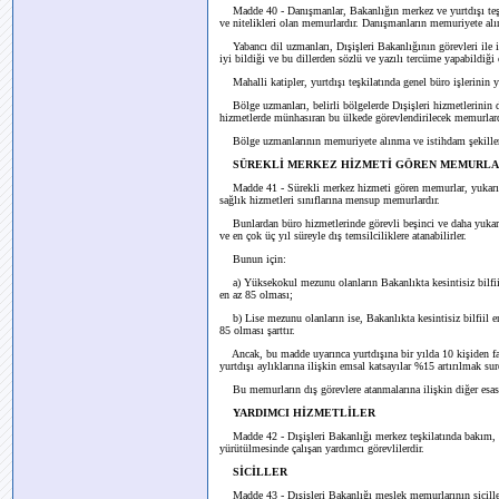
Madde 40 - Danışmanlar, Bakanlığın merkez ve yurtdışı teşki
ve nitelikleri olan memurlardır. Danışmanların memuriyete alı
Yabancı dil uzmanları, Dışişleri Bakanlığının görevleri ile ilg
iyi bildiği ve bu dillerden sözlü ve yazılı tercüme yapabildiği
Mahalli katipler, yurtdışı teşkilatında genel büro işlerinin 
Bölge uzmanları, belirli bölgelerde Dışişleri hizmetlerinin de
hizmetlerde münhasıran bu ülkede görevlendirilecek memurlard
Bölge uzmanlarının memuriyete alınma ve istihdam şekilleri
SÜREKLİ MERKEZ HİZMETİ GÖREN MEMURL
Madde 41 - Sürekli merkez hizmeti gören memurlar, yukarıda
sağlık hizmetleri sınıflarına mensup memurlardır.
Bunlardan büro hizmetlerinde görevli beşinci ve daha yukarıd
ve en çok üç yıl süreyle dış temsilciliklere atanabilirler.
Bunun için:
a) Yüksekokul mezunu olanların Bakanlıkta kesintisiz bilfiil e
en az 85 olması;
b) Lise mezunu olanların ise, Bakanlıkta kesintisiz bilfiil en 
85 olması şarttır.
Ancak, bu madde uyarınca yurtdışına bir yılda 10 kişiden faz
yurtdışı aylıklarına ilişkin emsal katsayılar %15 artırılmak sur
Bu memurların dış görevlere atanmalarına ilişkin diğer esasl
YARDIMCI HİZMETLİLER
Madde 42 - Dışişleri Bakanlığı merkez teşkilatında bakım, 
yürütülmesinde çalışan yardımcı görevlilerdir.
SİCİLLER
Madde 43 - Dışişleri Bakanlığı meslek memurlarının sicille