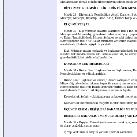
Maslahatgüzar görevli olduğu ülkede misyon şefinin bütün yetk
DİPLOMATİK TEMSİLCİLİKLERİN DİĞER MES
Madde 29 - Diplomatik Temsilcilikte görevli Dışişleri Bak
Müsteşar, Müsteşar, Başkatip, İkinci Katip, Üçüncü Katip ve At
ELÇİ-MÜSTEŞAR
Madde 30 - Elçi-Müsteşar unvanını alabilmek için 1 inci de
Müsteşar özel Müşavirliği görevlerini fiilen en az iki yıl yap
ve Daimi Temsilciliklerde Misyon Şefinden sonraki birinci me
Komisyonunun teklifi ile Bakan tarafından verilebilir. Bakanl
atanabilecek ülkelerde değişiklik yapabilir.
Elçi- Müsteşar unvanı merkezde ve Başkonsolosluklarda kul
maddesi bakımından hakları saklı kalmakla birlikte, bu unva
görevlendirildikleri takdirde kullanabilirler.
KONSOLOSLUK MEMURLARI
Madde 31 - Birinci Sınıf Başkonsolos ve Başkonsolos, Ba
Konsoloslukların en yüksek amiridir.
Birinci Sınıf Başkonsolos unvanı,1.derece kadroyu en az üç 
Müşavirliği görevlerini iki sene başarı ile yapmış meslek mem
Komisyonunun teklifiyle Bakan tarafından verilebilir. Daha ö
atandıklarında Birinci Sınıf Başkonsolos unvanını taşırlar.
Konsolosluk Şefinin yokluğunda ona en kıdemli meslek mem
Konsolosluk birimlerindeki maiyette meslek memurları; Başk
ÜÇÜNCÜ KISIM : DIŞİŞLERİ BAKANLIĞI MEMU
DIŞİŞLERİ BAKANLIĞI MEMURU OLMA ŞARTLA
Madde 32 - Dışişleri Bakanlığında memur olmak için, sınav
ek olarak aşağıdaki şartlar aranır:
a) Yapılacak memur adaylık yarışma sınavını kazanmak,