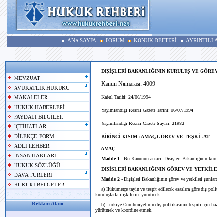
ANA SAYFA
FORUM
KONUK DEFTERİ
AYRINTILI
DIŞİŞLERİ BAKANLIĞININ KURULUŞ VE GÖRE
MEVZUAT
Kanun Numarası: 4009
AVUKATLIK HUKUKU
Kabul Tarihi: 24/06/1994
MAKALELER
HUKUK HABERLERİ
Yayımlandığı Resmi Gazete Tarihi: 06/07/1994
FAYDALI BİLGİLER
Yayımlandığı Resmi Gazete Sayısı: 21982
İÇTİHATLAR
DİLEKÇE-FORM
BİRİNCİ KISIM : AMAÇ,GÖREV VE TEŞKİLAT
ADLİ REHBER
AMAÇ
İNSAN HAKLARI
Madde 1 -
Bu Kanunun amacı, Dışişleri Bakanlığının kuruluş
HUKUK SÖZLÜĞÜ
DIŞİŞLERİ BAKANLIĞININ GÖREV VE YETKİLE
DAVA TÜRLERİ
Madde 2
- Dışişleri Bakanlığının görev ve yetkileri şunlard
HUKUKİ BELGELER
a) Hükümetçe tayin ve tespit edilecek esaslara göre dış poli
kuruluşlarla ilişkilerini yürütmek.
Reklam Alanı
b) Türkiye Cumhuriyetinin dış politikasının tespiti için hazı
yürütmek ve koordine etmek.