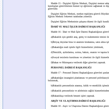
Madde 15 - Dışişleri Eğitim Merkezi, Dışişleri memur adayl
kuruluşları görevlilerinin hizmet içi eğitimini sağlamak ve d
görevlidir.
Dışişleri Eğitim Merkezi, merkez teşkilatta görevli Büyükelç
Eğitim Merkezi Sekreteri tarafından yönetilir.
Dışişleri Eğitim Merkezinin çalışma düzeni ile ilgili kurallar
İDARİ VE MALİ İŞLER DAİRESİ BAŞKANLIĞI
Madde 16 - İdari ve Mali İşler Dairesi Başkanlığının görevle
a)Bakanlık için gerekli araç, gereç ve malzemenin temini ile 
b)İhtiyaç duyulan bina ve arazinin kiralanma, satın alma iş
c)Bakanlığın mali işlerle ilgili hizmetlerini yürütmek,
d)Temizlik, aydınlatma, ısıtma, bakım, onarım ve taşıma h
e)Sosyal tesislerin kurulması ve yönetimi ile ilgili hizmet
f)Bakan ve Müsteşarca verilecek diğer görevleri yapmak.
PERSONEL DAİRESİ BAŞKANLIĞI
Madde 17 - Personel Dairesi Başkanlığının görevleri şunlar
a)Bakanlığın insangücü planlaması ve personel politikasıyla il
bulunmak,
b)Bakanlık personelinin atanma, özlük ve emeklilik işlemleri
c)Bakanlık personelinin ve ailelerinin sağlık hizmetlerinden
d)Bakanlıkça verilecek benzeri işleri yapmak.
ARŞİV VE ULAŞTIRMA DAİRESİ BAŞKANLIĞI
Madde 18 - Arşiv ve Ulaştırma Dairesi Başkanlığının görevl