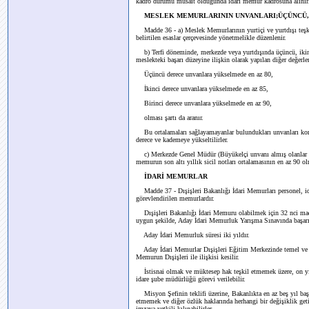
kadro durumu müsait olduğunda idari memur kadrosuna alınırla
MESLEK MEMURLARININ UNVANLARI;ÜÇÜNCÜ,İ
Madde 36 - a) Meslek Memurlarının yurtiçi ve yurtdışı teşki
belirtilen esaslar çerçevesinde yönetmelikle düzenlenir.
b) Terfi döneminde, merkezde veya yurtdışında üçüncü, iki
meslekteki başarı düzeyine ilişkin olarak yapılan diğer değerlend
Üçüncü derece unvanlara yükselmede en az 80,
İkinci derece unvanlara yükselmede en az 85,
Birinci derece unvanlara yükselmede en az 90,
olması şartı da aranır.
Bu ortalamaları sağlayamayanlar bulundukları unvanları korur
derece ve kademeye yükseltilirler.
c) Merkezde Genel Müdür (Büyükelçi unvanı almış olanlar ha
memurun son altı yıllık sicil notları ortalamasının en az 90 olm
İDARİ MEMURLAR
Madde 37 - Dışişleri Bakanlığı İdari Memurları personel, idar
görevlendirilen memurlardır.
Dışişleri Bakanlığı İdari Memuru olabilmek için 32 nci madde
uygun şekilde, Aday İdari Memurluk Yarışma Sınavında başarı
Aday İdari Memurluk süresi iki yıldır.
Aday İdari Memurlar Dışişleri Eğitim Merkezinde temel ve haz
Memurun Dışişleri ile ilişkisi kesilir.
İstisnai olmak ve müktesep hak teşkil etmemek üzere, on yıl
idare şube müdürlüğü görevi verilebilir.
Misyon Şefinin teklifi üzerine, Bakanlıkta en az beş yıl baş
etmemek ve diğer özlük haklarında herhangi bir değişiklik get
imzaya yetkili kılınabilirler.