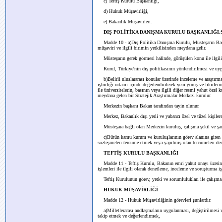
c) Teftiş Kurulu Başkanlığı,
d) Hukuk Müşavirliği,
e) Bakanlık Müşavirleri.
DIŞ POLİTİKA DANIŞMA KURULU BAŞKANLIĞI
Madde 10 - a)Dış Politika Danışma Kurulu, Müsteşarın Başk
müşaviri ve ilgili birimin yetkilisinden meydana gelir.
Müsteşarın gerek görmesi halinde, görüşülen konu ile ilgili diğ
Kurul, Türkiye'nin dış politikasının yönlendirilmesi ve uygul
b)Belirli uluslararası konular üzerinde inceleme ve araştırma
işbirliği ortamı içinde değerlendirilerek yeni görüş ve fikir
ile üniversitelerin, basının veya ilgili diğer resmi yahut öze
meydana gelen bir Stratejik Araştırmalar Merkezi kurulur.
Merkezin başkanı Bakan tarafından tayin olunur.
Merkez, Bakanlık dışı yerli ve yabancı özel ve tüzel kişilere 
Müsteşara bağlı olan Merkezin kuruluş, çalışma şekil ve şart
c)Bütün kamu kurum ve kuruluşlarının görev alanına giren ve 
sözleşmeleri tercüme etmek veya yapılmış olan tercümeleri de
TEFTİŞ KURULU BAŞKANLIĞI
Madde 11 - Teftiş Kurulu, Bakanın emri yahut onayı üzerine
işlemleri ile ilgili olarak denetleme, inceleme ve soruşturma iş
Teftiş Kurulunun görev, yetki ve sorumlulukları ile çalışma 
HUKUK MÜŞAVİRLİĞİ
Madde 12 - Hukuk Müşavirliğinin görevleri şunlardır:
a)Milletlerarası andlaşmaların uygulanması, değiştirilmesi ve
takip etmek ve değerlendirmek,