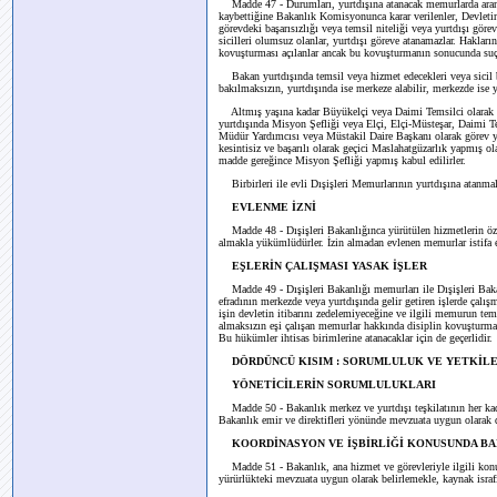
Madde 47 - Durumları, yurtdışına atanacak memurlarda arana
kaybettiğine Bakanlık Komisyonunca karar verilenler, Devletin 
görevdeki başarısızlığı veya temsil niteliği veya yurtdışı görev
sicilleri olumsuz olanlar, yurtdışı göreve atanamazlar. Hakların
kovuşturması açılanlar ancak bu kovuşturmanın sonucunda suçlu
Bakan yurtdışında temsil veya hizmet edecekleri veya sicil 
bakılmaksızın, yurtdışında ise merkeze alabilir, merkezde ise y
Altmış yaşına kadar Büyükelçi veya Daimi Temsilci olarak gö
yurtdışında Misyon Şefliği veya Elçi, Elçi-Müsteşar, Daimi T
Müdür Yardımcısı veya Müstakil Daire Başkanı olarak görev y
kesintisiz ve başarılı olarak geçici Maslahatgüzarlık yapmış 
madde gereğince Misyon Şefliği yapmış kabul edilirler.
Birbirleri ile evli Dışişleri Memurlarının yurtdışına atanmalar
EVLENME İZNİ
Madde 48 - Dışişleri Bakanlığınca yürütülen hizmetlerin öz
almakla yükümlüdürler. İzin almadan evlenen memurlar istifa et
EŞLERİN ÇALIŞMASI YASAK İŞLER
Madde 49 - Dışişleri Bakanlığı memurları ile Dışişleri Bak
efradının merkezde veya yurtdışında gelir getiren işlerde çalı
işin devletin itibarını zedelemiyeceğine ve ilgili memurun tem
almaksızın eşi çalışan memurlar hakkında disiplin kovuşturması
Bu hükümler ihtisas birimlerine atanacaklar için de geçerlidir.
DÖRDÜNCÜ KISIM : SORUMLULUK VE YETKİL
YÖNETİCİLERİN SORUMLULUKLARI
Madde 50 - Bakanlık merkez ve yurtdışı teşkilatının her k
Bakanlık emir ve direktifleri yönünde mevzuata uygun olarak
KOORDİNASYON VE İŞBİRLİĞİ KONUSUNDA B
Madde 51 - Bakanlık, ana hizmet ve görevleriyle ilgili kon
yürürlükteki mevzuata uygun olarak belirlemekle, kaynak israfı