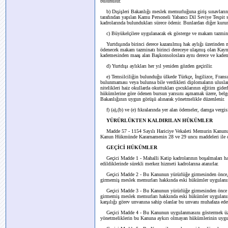
bulunulur.
b) Dışişleri Bakanlığı meslek memurluğuna giriş sınavlarında
tarafından yapılan Kamu Personeli Yabancı Dil Seviye Tespit sı
kadrolarında bulundukları sürece ödenir. Bunlardan diğer kurumla
c) Büyükelçilere uygulanacak ek gösterge ve makam tazminat
Yurtdışında birinci derece kazanılmış hak aylığı üzerinden 
ödenecek makam tazminatı birinci dereceye ulaşmış olan Kay
kademesinden maaş alan Başkonsoloslara aynı derece ve kademe
d) Yurtdışı aylıkları her yıl yeniden gözden geçirilir.
e) Temsilciliğin bulunduğu ülkede Türkçe, İngilizce, Fransız
bulunmaması veya bulunsa bile verdikleri diplomaların uluslar
nitelikleri haiz okullarda okuttukları çocuklarının eğitim gi
hükümlerine göre ödenen bursun yarısını aşmamak üzere, belgey
Bakanlığının uygun görüşü alınarak yönetmelikle düzenlenir.
f) (a),(b) ve (e) fıkralarında yer alan ödemeler, damga vergisi
YÜRÜRLÜKTEN KALDIRILAN HÜKÜMLER
Madde 57 - 1154 Sayılı Hariciye Vekaleti Memurin Kanunu v
Kanun Hükmünde Kararnamenin 28 ve 29 uncu maddeleri ile diğ
GEÇİCİ HÜKÜMLER
Geçici Madde 1 - Mahalli Katip kadrolarının boşalmaları ha
edildiklerinde sürekli merkez hizmeti kadrolarına atanırlar.
Geçici Madde 2 - Bu Kanunun yürürlüğe girmesinden önce, 
girmemiş meslek memurları hakkında eski hükümler uygulanır
Geçici Madde 3 - Bu Kanunun yürürlüğe girmesinden önce B
girmemiş meslek memurları hakkında eski hükümler uygulanır.
karşılığı görev unvanına sahip olanlar bu unvanı muhafaza eder
Geçici Madde 4 - Bu Kanunun uygulanmasını göstermek üzer
yönetmeliklerin bu Kanuna aykırı olmayan hükümlerinin uyg