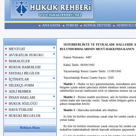
ANA SAYFA
FORUM
KONUK DEFTERİ
AYRINTILI
SEFERBERLİKTE VE FEVKALADE HALLERDE AS
MEVZUAT
BULUNDURMALARININ MEN’İ HAKKINDA KANUN
AVUKATLIK HUKUKU
Kanun Numarası: 4487
MAKALELER
Kabul Tarihi: 06/09/1943
HUKUK HABERLERİ
Yayımlandığı Resmi Gazete Tarihi: 11/09/1943
FAYDALI BİLGİLER
Yayımlandığı Resmi Gazete Sayısı: 5505
İÇTİHATLAR
Madde 1 -
Hudut ve kıyı garnizonlarında, müstahkem mevki
DİLEKÇE-FORM
bölgeler içinde askeri şahısların aileleri efradının kendi yan
seferberlikte kuvayi harbiyenin sevk ve idaresine memur zat sal
ADLİ REHBER
Madde 2 -
Birinci madde mucibince, aile ile birlikte oturu
İNSAN HAKLARI
yerlere kadar aile harcırahı verilir. Yasak edilen bölgeye gelen 
HUKUK SÖZLÜĞÜ
şahsın maaşından kesilir.
DAVA TÜRLERİ
Madde 3 -
Harcıraha müstahak aile efradına:
HUKUKİ BELGELER
A) Aile ile birlikte oturulması yasak olan bir yerden yasak o
yerine kadar,
B) Aile ile birlikte oturulması yasak olmıyan bir yerden ya
Reklam Alanı
mahalline kadartahakkuk edecek harcırah miktarını geçmemek ü
C) Aile ile birlikte oturulması yasak bir yerden yine böyle b