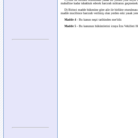
mahalline kadar tahakkuk edecek harcırah miktarını geçmemek 
D) Birinci madde hükmüne göre aile ile birlikte oturulması ya
madde mucibince harcırah verilmiş olan yerden eski yasak yere 
Madde 4 -
Bu kanun neşri tarihinden mer'idir.
Madde 5 -
Bu kanunun hükümlerini icraya İcra Vekilleri 