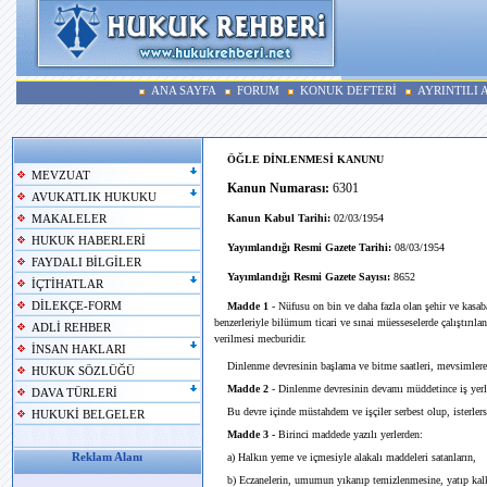
ANA SAYFA
FORUM
KONUK DEFTERİ
AYRINTILI
ÖĞLE DİNLENMESİ KANUNU
MEVZUAT
Kanun Numarası:
6301
AVUKATLIK HUKUKU
Kanun Kabul Tarihi:
02/03/1954
MAKALELER
HUKUK HABERLERİ
Yayımlandığı Resmi Gazete Tarihi:
08/03/1954
FAYDALI BİLGİLER
Yayımlandığı Resmi Gazete Sayısı:
8652
İÇTİHATLAR
DİLEKÇE-FORM
Madde 1
- Nüfusu on bin ve daha fazla olan şehir ve kasa
benzerleriyle bilümum ticari ve sınai müesseselerde çalıştırıl
ADLİ REHBER
verilmesi mecburidir.
İNSAN HAKLARI
Dinlenme devresinin başlama ve bitme saatleri, mevsimlere gö
HUKUK SÖZLÜĞÜ
Madde 2
- Dinlenme devresinin devamı müddetince iş yerler
DAVA TÜRLERİ
Bu devre içinde müstahdem ve işçiler serbest olup, isterlerse, 
HUKUKİ BELGELER
Madde 3 -
Birinci maddede yazılı yerlerden:
Reklam Alanı
a) Halkın yeme ve içmesiyle alakalı maddeleri satanların,
b) Eczanelerin, umumun yıkanıp temizlenmesine, yatıp kalkm