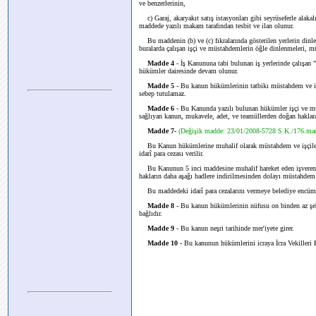
ve benzerlerinin,
c) Garaj, akaryakıt satış istasyonları gibi seyrüseferle alakalı
maddede yazılı makam tarafından tesbit ve ilan olunur.
Bu maddenin (b) ve (c) fıkralarında gösterilen yerlerin din
buralarda çalışan işçi ve müstahdemlerin öğle dinlenmeleri, m
Madde 4
- İş Kanununa tabi bulunan iş yerlerinde çalışan 
hükümler dairesinde devam olunur.
Madde 5
- Bu kanun hükümlerinin tatbikı müstahdem ve işçi
sebep tutulamaz.
Madde 6
- Bu Kanunda yazılı bulunan hükümler işçi ve mü
sağlıyan kanun, mukavele, adet, ve teamüllerden doğan haklara
Madde 7-
(Değişik madde: 23/01/2008-5728 S.K./176.ma
Bu Kanun hükümlerine muhalif olarak müstahdem ve işçileri
idarî para cezası verilir.
Bu Kanunun 5 inci maddesine muhalif hareket eden işveren ve
hakların daha aşağı hadlere indirilmesinden dolayı müstahdem vey
Bu maddedeki idarî para cezalarını vermeye belediye encümen
Madde 8
- Bu kanun hükümlerinin nüfusu on binden az şehir
bağlıdır.
Madde 9
- Bu kanun neşri tarihinde mer'iyete girer.
Madde 10 -
Bu kanunun hükümlerini icraya İcra Vekilleri