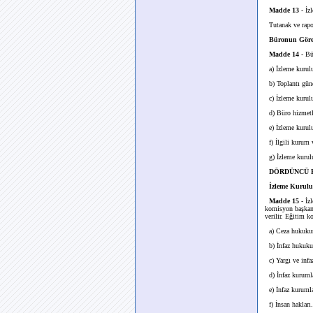
Madde 13
- İzl
Tutanak ve raporl
Büronun Göre
Madde 14
- Bü
a) İzleme kurulu 
b) Toplantı günde
c) İzleme kurulu
d) Büro hizmetle
e) İzleme kurulun
f) İlgili kurum 
g) İzleme kurulu
DÖRDÜNCÜ BÖ
İzleme Kurulu Ü
Madde 15
- İz
komisyon başkan v
verilir. Eğitim ko
a) Ceza hukukunu
b) İnfaz hukukun
c) Yargı ve infaz
d) İnfaz kurumla
e) İnfaz kurumlar
f) İnsan hakları.