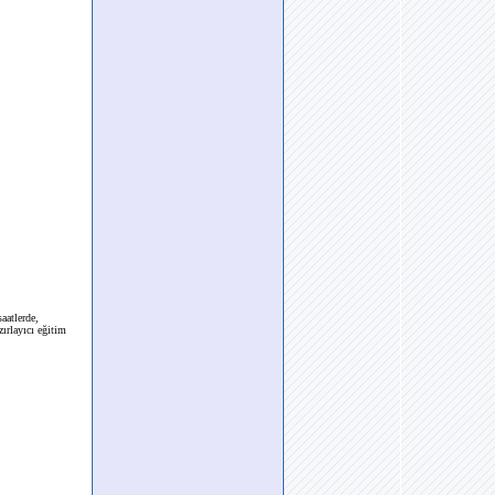
aatlerde,
ırlayıcı eğitim