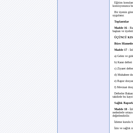
Eğitim konularına
komisyonunca bel
Bir üyenin görev
uygulanır.
Toplantılar
Madde 16
- Ba
başkan ve üyeleri
ÜÇÜNCÜ KISIM
Büro Hizmetler
Madde 17
- İzl
a) Gelen ve gide
b) Karar defteri 
c) Ziyaret defter
d) Muhabere dos
e) Rapor dosyas
f) Mevzuat dosy
Defterler Bakanlı
takdirde bu kayıt
Sağlık Raporla
Madde 18
- İzl
nedenlerle ortaya
değerlendirilir.
İzleme kurulu baş
İzin ve sağlık ra