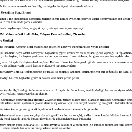
aşlamadan önce Kanunun 5 inci maddesinde gösterilen şekilde ilgili adalet komisyonunun önünde andiçerler.
ile başvuru sırasında verilen bilgi ve belgeler her üyenin dosyasında saklanır.
 Üyeliğinin Sona Ermesi
nun 8 inci maddesinde gösterilen hallerde izleme kurulu üyelerinin görevine adalet komisyonunca son verilir.
aha izleme kurulunda görev alamazlar.
nle boşalan üyeliklere, en geç iki ay içinde aynı usulle yeni üye seçilir.
: Görev ve Yükümlülükler, Çalışma Esas ve Usulleri, Ziyaretler
e Usulleri
eme kurulları, Kanunun 6 ncı maddesinde gösterilen görev ve yükümlülükleri yerine getirirler.
u, kendisini seçen adalet komisyonu başkanının çağrısı üzerine ve onun başkanlığında yapacağı ilk toplantısın
için bir başkan, bir başkan yardımcısı ve bir raportör seçer. Süresi dolanlar, bu görevlere yeniden seçilebilirler.
, en az iki ayda bir olağan olarak toplanır. Başkan, izleme kurulunu gerektiğinde resen veya üye tamsayısının 
u da belirten yazılı istemi üzerine olağanüstü toplantıya çağırır.
e tamsayısının salt çoğunluğunun bir fazlası ile toplanır. Raporlar, katılan üyelerin salt çoğunluğu ile kabul ed
dığı hallerde başkanlık görevini başkan yardımcısı yerine getirir.
me kurulu, ilgili olduğu infaz kurumunu en az iki ayda bir olmak üzere, gerekli gördüğü her zaman ziyaret edebi
sayısı toplantı yetersayısından az olamaz.
i Cumhuriyet başsavcılığına bildirilir. Ziyaretler için gereken ulaşım aracı, olanaklar ölçüsünde Cumhuriyet baş
lerde izleme kurulu üyelerinin güvenliklerinin sağlanması için Cumhuriyet başsavcılığınca gerekli tedbirler alınır
ülürken kurum güvenliğini etkileyebilecek konularda kurum idaresine bilgi verilir.
zleme kurulunun ziyaret ve çalışmalarında gerekli yardım ve kolaylığı sağlar. İzleme kurulu, hükümlü ve tutukl
bi; kurul istediği takdirde kurum görevlileri de görüşmelerde hazır bulunurlar.
rev alanına giren konularla ilgili olmak kaydıyla, hükümlü ve tutuklular için kurumda tutulan her türlü defter
zılı istem halinde bunların bir örneği izleme kuruluna verilir.