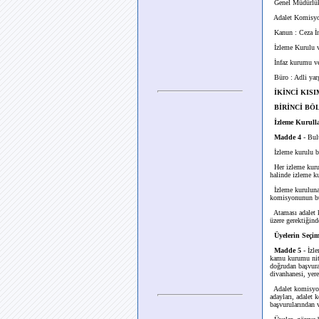
Genel Müdürlük 
Adalet Komisyon
Kanun : Ceza İn
İzleme Kurulu ve
İnfaz kurumu ve
Büro : Adli yarg
İKİNCİ KISIM 
BİRİNCİ BÖLÜM
İzleme Kurull
Madde 4
- Bul
İzleme kurulu baş
Her izleme kurul
halinde izleme ku
İzleme kuruluna ç
komisyonunun bür
Ataması adalet k
üzere gerektiğind
Üyelerin Seçim
Madde 5
- İzle
kamu kurumu nite
doğrudan başvura
divanhanesi, yerel
Adalet komisyonu,
adayları, adalet
başvurularından v