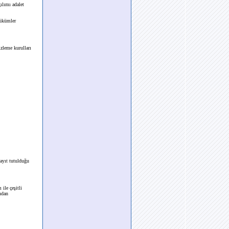
ılımı adalet
hükümler
izleme kurulları
kayıt tutulduğu
 ile çeşitli
ından