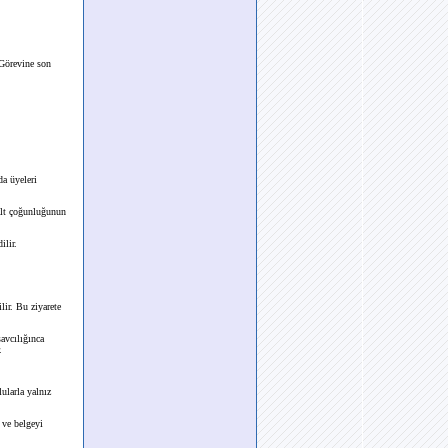
 Görevine son
da üyeleri
salt çoğunluğunun
ilir.
lir. Bu ziyarete
savcılığınca
.
ularla yalnız
 ve belgeyi