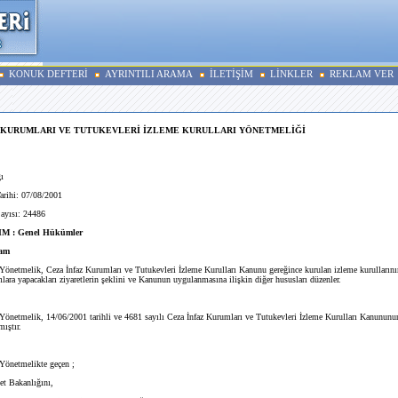
KONUK DEFTERİ
AYRINTILI ARAMA
İLETİŞİM
LİNKLER
REKLAM VER
Z KURUMLARI VE TUTUKEVLERİ İZLEME KURULLARI YÖNETMELİĞİ
ı
rihi: 07/08/2001
ayısı: 24486
M : Genel Hükümler
am
önetmelik, Ceza İnfaz Kurumları ve Tutukevleri İzleme Kurulları Kanunu gereğince kurulan izleme kurullarını
mlara yapacakları ziyaretlerin şeklini ve Kanunun uygulanmasına ilişkin diğer hususları düzenler.
Yönetmelik, 14/06/2001 tarihli ve 4681 sayılı Ceza İnfaz Kurumları ve Tutukevleri İzleme Kurulları Kanununu
mıştır.
Yönetmelikte geçen ;
t Bakanlığını,