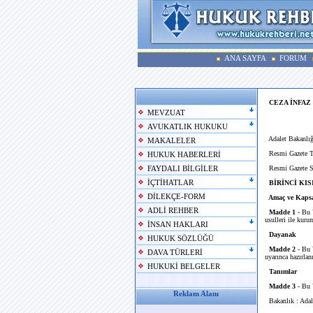
ANA SAYFA
FORUM
CEZA İNFA
MEVZUAT
AVUKATLIK HUKUKU
Adalet Bakanlığ
MAKALELER
Resmi Gazete Ta
HUKUK HABERLERİ
Resmi Gazete S
FAYDALI BİLGİLER
İÇTİHATLAR
BİRİNCİ KISI
DİLEKÇE-FORM
Amaç ve Kaps
ADLİ REHBER
Madde 1
- Bu Y
usulleri ile kuru
İNSAN HAKLARI
Dayanak
HUKUK SÖZLÜĞÜ
Madde 2
- Bu 
DAVA TÜRLERİ
uyarınca hazırlan
HUKUKİ BELGELER
Tanımlar
Madde 3
- Bu 
Reklam Alanı
Bakanlık : Adale