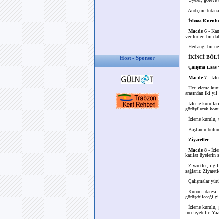
Üyeler, göreve b
Andiçme tutanağı 
İzleme Kurulu
Madde 6
- Kanu
verilenler, bir d
Herhangi bir nede
İKİNCİ BÖLÜM 
Host - Sponsor
Çalışma Esas v
Madde 7
- İzl
Her izleme kurul
arasından iki yıl 
İzleme kurulları
görüşülecek konuy
İzleme kurulu, üy
Başkanın bulunma
Ziyaretler
Madde 8
- İzle
katılan üyelerin 
Ziyaretler, ilgil
sağlanır. Ziyaret
Çalışmalar yürüt
Kurum idaresi, i
görüşebileceği gi
İzleme kurulu, gö
inceleyebilir. Ya