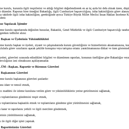
eme kurulu, kurumla ilgili tespitlerini ve aldığı bilgileri değerlendirerek en az üç ayda bir defa olmak üzere, düşü
or düzenler. Raporun birer örneğini Bakanlığa, ilgili Cumhuriyet başsavcılığına, infaz hakimliğinin görev alanına
 takdirde ilgili infaz hakimliğine, gerektiğinde ayrıca Türkiye Büyük Millet Meclisi İnsan Hakları İnceleme
derir.
ne Yapılacak İşlemler
leme kurulu raporlarında değinilen hususlar, Bakanlık, Genel Müdürlük ve ilgili Cumhuriyet başsavcılığı tarafı
gereken tedbirler alınır.
 Başkan ve Üyelerinin Yükümlülükleri
leme kurulu başkan ve üyeleri, ziyaret ve çalışmalarında kurum güvenliğinin ve hizmetlerinin aksamamasına, ku
lularla görev sınırlarını aşacak şekilde konuşma veya tartışma ortamı yaratılmamasına dikkat ve özen gösterme
leri, görevleri sırasında edindikleri bilgileri ve düzenlenen raporları, konunun özelliğine göre Bakanlığın veya 
vcılığının izni olmaksızın açıklayamazlar.
 : Başkan, Raportör ve Büronun Görevleri
Başkanının Görevleri
leme kurulu başkanının görevleri şunlardır:
nu idare ve temsil etmek,
 maddesi ile izleme kuruluna verilen görev ve yükümlülüklerin yerine getirilmesini sağlamak,
 toplantılarının gündemini tespit etmek,
 toplantılarına başkanlık etmek ve toplantıların gündeme göre yürütülmesini sağlamak,
karar ve raporlarını yetkili ve ilgili mercilere göndermek,
rinin yürütülmesini sağlamak,
ile ilgili diğer işleri yapmak.
 Raportörünün Görevleri