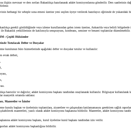
 ilişkin mevzuat ve ders notları Bakanlıkça hazırlanarak adalet komisyonlarına gönderilir. Ders saatlerinin dağ
irlenir.
inin herhangi bir sebeple sona ermesi üzerine yeni seçilen üyeye verilecek hazırlayıcı eğitimde de yukarıdaki 
kanlıkça gerekli görüldüğünde veya izleme kurullarından gelen istem üzerine, Ankara'da veya belirli bölgelerde 
 ile Bakanlık yetkililerinin de katılımıyla sempozyum, konferans, seminer ve benzeri toplantılar düzenlenebilir.
 : Çeşitli Hükümler
inde Tutulacak Defter ve Dosyalar
eme kurulunun büro hizmetlerinde aşağıdaki defter ve dosyalar tutulur ve kullanılır:
n evrak defteri,
,
i,
yası,
ı,
ası.
kça bastırılır ve dağıtılır; adalet komisyonu başkanı tarafından onaylanarak kullanılır. Bilgisayar kullanılarak 
lar manyetik ortamda saklanır.
rı, Mazeretler ve İzinler
eme kurulu başkan ve üyelerinin toplantılara, ziyaretlere ve çalışmalara katılamamasını gerektiren sağlık raporları
 çıkabilecek mazeretleri, yazılı olarak adalet komisyonu başkanına bildirilir. Mazeretler, adalet komisyonu taraf
kanına adalet komisyonu başkanı, kurul üyelerine kurul başkanı tarafından izin verilir.
porları adalet komisyonu başkanlığına bildirilir.