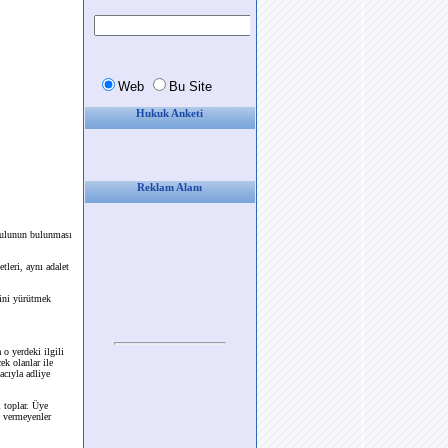
Hukuk Anketi
Reklam Alanı
urulunun bulunması
tleri, aynı adalet
rini yürütmek
o yerdeki ilgili
ek olanlar ile
acıyla adliye
i toplar. Üye
e vermeyenler