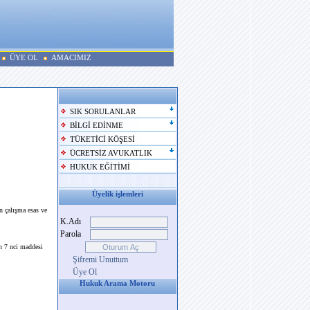
ÜYE OL
AMACIMIZ
SIK SORULANLAR
BİLGİ EDİNME
TÜKETİCİ KÖŞESİ
ÜCRETSİZ AVUKATLIK
HUKUK EĞİTİMİ
Üyelik işlemleri
n çalışma esas ve
K.Adı
Parola
n 7 nci maddesi
Şifremi Unuttum
Üye Ol
Hukuk Arama Motoru