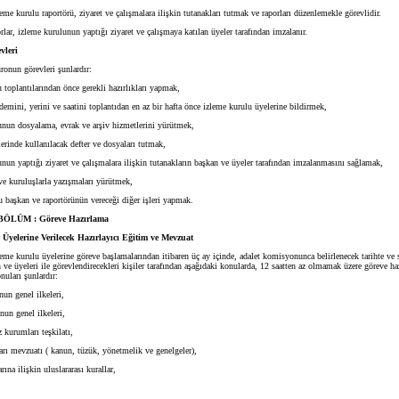
eme kurulu raportörü, ziyaret ve çalışmalara ilişkin tutanakları tutmak ve raporları düzenlemekle görevlidir.
ar, izleme kurulunun yaptığı ziyaret ve çalışmaya katılan üyeler tarafından imzalanır.
vleri
ronun görevleri şunlardır:
toplantılarından önce gerekli hazırlıkları yapmak,
mini, yerini ve saatini toplantıdan en az bir hafta önce izleme kurulu üyelerine bildirmek,
nun dosyalama, evrak ve arşiv hizmetlerini yürütmek,
rinde kullanılacak defter ve dosyaları tutmak,
un yaptığı ziyaret ve çalışmalara ilişkin tutanakların başkan ve üyeler tarafından imzalanmasını sağlamak,
ve kuruluşlarla yazışmaları yürütmek,
 başkan ve raportörünün vereceği diğer işleri yapmak.
LÜM : Göreve Hazırlama
yelerine Verilecek Hazırlayıcı Eğitim ve Mevzuat
leme kurulu üyelerine göreve başlamalarından itibaren üç ay içinde, adalet komisyonunca belirlenecek tarihte ve s
e üyeleri ile görevlendirecekleri kişiler tarafından aşağıdaki konularda, 12 saatten az olmamak üzere göreve haz
nuları şunlardır:
n genel ilkeleri,
un genel ilkeleri,
 kurumları teşkilatı,
rı mevzuatı ( kanun, tüzük, yönetmelik ve genelgeler),
ına ilişkin uluslararası kurallar,