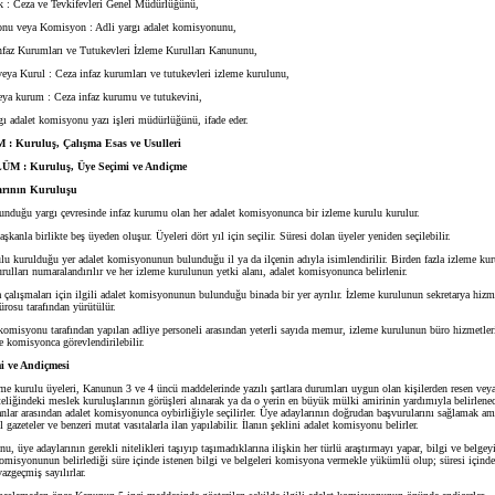
: Ceza ve Tevkifevleri Genel Müdürlüğünü,
u veya Komisyon : Adli yargı adalet komisyonunu,
faz Kurumları ve Tutukevleri İzleme Kurulları Kanununu,
ya Kurul : Ceza infaz kurumları ve tutukevleri izleme kurulunu,
ya kurum : Ceza infaz kurumu ve tutukevini,
ı adalet komisyonu yazı işleri müdürlüğünü, ifade eder.
: Kuruluş, Çalışma Esas ve Usulleri
 : Kuruluş, Üye Seçimi ve Andiçme
arının Kuruluşu
unduğu yargı çevresinde infaz kurumu olan her adalet komisyonunca bir izleme kurulu kurulur.
kanla birlikte beş üyeden oluşur. Üyeleri dört yıl için seçilir. Süresi dolan üyeler yeniden seçilebilir.
u kurulduğu yer adalet komisyonunun bulunduğu il ya da ilçenin adıyla isimlendirilir. Birden fazla izleme k
rulları numaralandırılır ve her izleme kurulunun yetki alanı, adalet komisyonunca belirlenir.
alışmaları için ilgili adalet komisyonunun bulunduğu binada bir yer ayrılır. İzleme kurulunun sekretarya hizme
osu tarafından yürütülür.
omisyonu tarafından yapılan adliye personeli arasından yeterli sayıda memur, izleme kurulunun büro hizmetle
e komisyonca görevlendirilebilir.
i ve Andiçmesi
me kurulu üyeleri, Kanunun 3 ve 4 üncü maddelerinde yazılı şartlara durumları uygun olan kişilerden resen veya 
liğindeki meslek kuruluşlarının görüşleri alınarak ya da o yerin en büyük mülki amirinin yardımıyla belirlenec
nlar arasından adalet komisyonunca oybirliğiyle seçilirler. Üye adaylarının doğrudan başvurularını sağlamak am
 gazeteler ve benzeri mutat vasıtalarla ilan yapılabilir. İlanın şeklini adalet komisyonu belirler.
 üye adaylarının gerekli nitelikleri taşıyıp taşımadıklarına ilişkin her türlü araştırmayı yapar, bilgi ve belgey
 komisyonunun belirlediği süre içinde istenen bilgi ve belgeleri komisyona vermekle yükümlü olup; süresi içind
azgeçmiş sayılırlar.