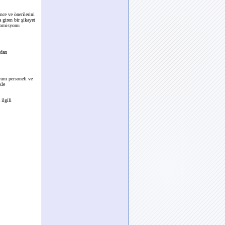
nce ve önerilerini
 giren bir şikayet
 Komisyonu
ndan
rum personeli ve
kle
ilgili