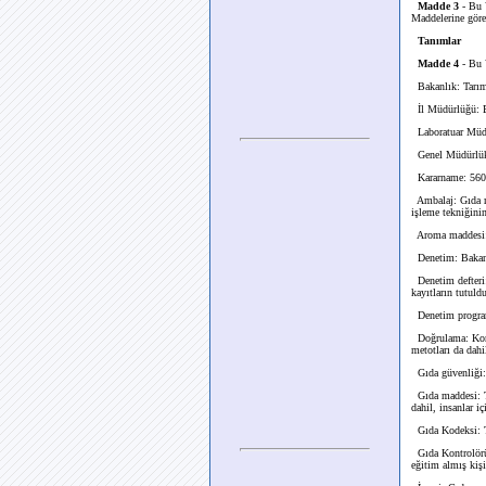
Madde 3
- Bu 
Maddelerine göre 
Tanımlar
Madde 4
- Bu 
Bakanlık: Tarım 
İl Müdürlüğü: B
Laboratuar Müdü
Genel Müdürlük
Kararname: 560
Ambalaj: Gıda ma
işleme tekniğinin
Aroma maddesi: G
Denetim: Bakanlı
Denetim defteri: 
kayıtların tutuldu
Denetim programı
Doğrulama: Kontr
metotları da dahi
Gıda güvenliği: 
Gıda maddesi: Tüt
dahil, insanlar 
Gıda Kodeksi: T
Gıda Kontrolörü:
eğitim almış kişi