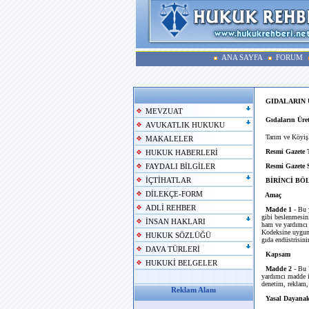
ANA SAYFA
FORUM
GIDALARIN
MEVZUAT
Gıdaların Üre
AVUKATLIK HUKUKU
Tarım ve Köyişl
MAKALELER
Resmi Gazete 
HUKUK HABERLERİ
Resmi Gazete 
FAYDALI BİLGİLER
İÇTİHATLAR
BİRİNCİ BÖLÜ
DİLEKÇE-FORM
Amaç
ADLİ REHBER
Madde 1
- Bu y
gibi beslenmesini
İNSAN HAKLARI
ham ve yardımcı 
Kodeksine uygunl
HUKUK SÖZLÜĞÜ
gıda endüstrisinin
DAVA TÜRLERİ
Kapsam
HUKUKİ BELGELER
Madde 2
- Bu Y
yardımcı madde il
denetim, reklam, 
Reklam Alanı
Yasal Dayana