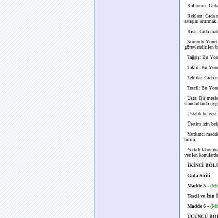
Raf ömrü: Gıda ma
Reklam: Gıda mad
satışını artırmak
Risk: Gıda madde
Sorumlu Yönetici
görevlendirilen bi
Tağşiş: Bu Yönet
Taklit: Bu Yönetm
Tehlike: Gıda mad
Tescil: Bu Yönet
Usta: Bir mesleği
standartlarda uyg
Ustalık belgesi: 
Üretim izin belge
Yardımcı madde:
birini,
Yetkili laboratua
verilen konularda
İKİNCİ BÖLÜM :
Gıda Sicili
Madde 5
-
(Mü
Tescil ve İzin İ
Madde 6
-
(Mü
ÜÇÜNCÜ BÖLÜ