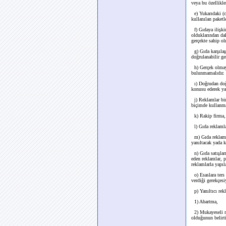
veya bu özellikle
e) Yukarıdaki (c
kullanılan paketl
f) Gıdaya ilişkin
olduklarından dah
gerçekte sahip ol
g) Gıda karşılaşt
doğrulanabilir ge
h) Gerçek olmaya
bulunmamalıdır. 
ı) Doğrudan doğr
konusu ederek ya
j) Reklamlar bir
biçimde kullanma
k) Rakip firma, y
l) Gıda reklamlar
m) Gıda reklamla
yanıltacak yada k
n) Gıda satışları
eden reklamlar, p
reklamlarla yapıl
o) Esaslara ters 
verdiği gerekçes
p) Yanıltıcı rekl
1) Abartma,
2) Mukayeseli re
olduğunun belirti