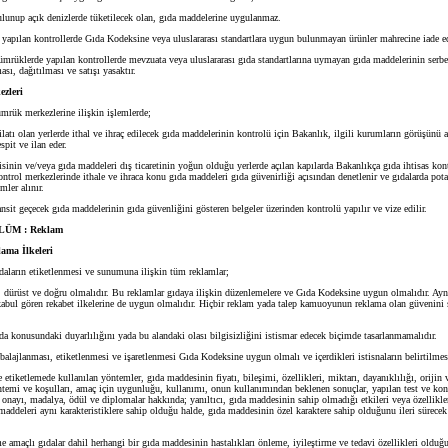
unup açık denizlerde tüketilecek olan, gıda maddelerine uygulanmaz.
apılan kontrollerde Gıda Kodeksine veya uluslararası standartlara uygun bulunmayan ürünler mahrecine iade ed
mrüklerde yapılan kontrollerde mevzuata veya uluslararası gıda standartlarına uymayan gıda maddelerinin serbes
ası, dağıtılması ve satışı yasaktır.
zleri
mrük merkezlerine ilişkin işlemlerde;
tı olan yerlerde ithal ve ihraç edilecek gıda maddelerinin kontrolü için Bakanlık, ilgili kurumların görüşünü al
espit ve ilan eder.
inin ve/veya gıda maddeleri dış ticaretinin yoğun olduğu yerlerde açılan kapılarda Bakanlıkça gıda ihtisas kon
ontrol merkezlerinde ithale ve ihraca konu gıda maddeleri gıda güvenirliği açısından denetlenir ve gıdalarda pota
mler alınır.
nsit geçecek gıda maddelerinin gıda güvenliğini gösteren belgeler üzerinden kontrolü yapılır ve vize edilir.
ÜM : Reklam
ma İlkeleri
daların etiketlenmesi ve sunumuna ilişkin tüm reklamlar;
, dürüst ve doğru olmalıdır. Bu reklamlar gıdaya ilişkin düzenlemelere ve Gıda Kodeksine uygun olmalıdır. Ay
kabul gören rekabet ilkelerine de uygun olmalıdır. Hiçbir reklam yada talep kamuoyunun reklama olan güvenini s
a konusundaki duyarlılığını yada bu alandaki olası bilgisizliğini istismar edecek biçimde tasarlanmamalıdır.
lajlanması, etiketlenmesi ve işaretlenmesi Gıda Kodeksine uygun olmalı ve içerdikleri istisnaların belirtilmes
etiketlemede kullanılan yöntemler, gıda maddesinin fiyatı, bileşimi, özellikleri, miktarı, dayanıklılığı, orijin
öntemi ve koşulları, amaç için uygunluğu, kullanımı, onun kullanımından beklenen sonuçlar, yapılan test ve kon
i onayı, madalya, ödül ve diplomalar hakkında; yanıltıcı, gıda maddesinin sahip olmadığı etkileri veya özellikle
addeleri aynı karakteristiklere sahip olduğu halde, gıda maddesinin özel karaktere sahip olduğunu ileri sürecek
 amaçlı gıdalar dahil herhangi bir gıda maddesinin hastalıkları önleme, iyileştirme ve tedavi özellikleri oldu