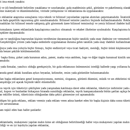
ri ima etmek yasaktır.
) ve (d) bendlerinde belirtilen yasaklama ve sınırlamalar; gıda maddesinin şekil, görünüm ve paketlenmiş olar
eme materyali ve düzenlemelerine, vitrinde yerleşimine ve reklamlarına da uygulanacaktır.
 reklamlar araştırma sonuçlarını veya teknik ve bilimsel yayınlardan yapılan alıntıları çarpıtmamalıdır. İstatistik
a fazla geçerlilik taşıyormuş gibi sunulmamalıdır. Bilimsel terimler yanıltıcı biçimde kullanılmamalıdır. Rekla
madıkları bir bilimsel temele sahipmiş gibi göstermek üzere bilimsel terminoloji ve yersiz bilimsel ifadeler kul
ırmalarını içeren reklamlarda karşılaştırma yanıltıcı olmamalı ve rekabet ilkelerine uyulmalıdır. Karşılaştırma k
rçeklere dayanmalıdır.
n ve tanıklığına başvurulan kişinin tecrübesine dayanmayan hiçbir tanıklık yada onay ifadesine yer vermemeli 
Gerçekliliğini yitiren yada başka nedenlerle uygulanamaz duruma gelen tanıklık yada onay ifadeleri kullanılmam
uya yada ima yoluyla hiçbir firmayı, hiçbir endüstriyel veya ticari faaliyeti, mesleği, hiçbir ürünü küçümseyer
da benzer şekilde kötülememelidir.
 başka firma, şirket yada kurumun adını, patent, marka veya amblem, logo ve diğer özgün kurumsal kimlik uns
malıdır.
ada firmalar, yanıltıcı olduğu gerekçesiyle, bir gıda reklamının önlenmesini istediği hallerde yargı yollarına ba
ında genel ahlaki kurallara aykırı beyanlar, kelimeler, resim yada görüntüler bulunmamalıdır.
rı başka reklamların genel kompozisyonunu, metnini, sloganını, görüntü düzenini, müzik ve ses efektlerini tü
arışıklığa yol açacak biçimde taklit etmemelidir.
nı teşvik için tüketiciyi çekilişlere yada yarışmalara katılmaya davet eden reklamlar, tüketiciye indirimler yada 
ul, kupon ve bunlardan birkaçının birarada sunulduğu reklamlar, teşvik kampanyalarında bütün şartları açıkça be
an teklifler ürünü, tüketicinin olduğundan daha çekici görmesine yol açmamalıdır.
düşen bir gıda reklamı, reklam verenin yada reklam veren adına hareket eden bir başka kişinin daha sonra tüketi
iyle savunulamaz.
am teşkil eden bazı haller şunlardır:
klamlarda, mukayesesi yapılan malın kime ait olduğunun belirtilmediği haller veya mukayesesi yapılan malın
ldiği ve en iyi kaydıyla yapılan reklamlar,