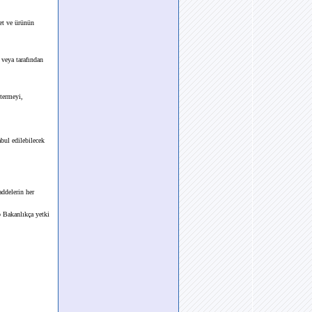
et ve ürünün
veya tarafından
stermeyi,
bul edilebilecek
ddelerin her
p Bakanlıkça yetki