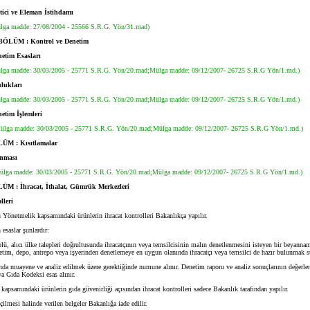
ci ve Eleman İstihdamı
lga madde: 27/08/2004 - 25566 S.R.G. Yön/31.mad)
LÜM : Kontrol ve Denetim
etim Esasları
lga madde: 30/03/2005 - 25771 S.R.G. Yön/20.mad;Mülga madde: 09/12/2007- 26725 S.R.G Yön/1.md.)
ulukları
lga madde: 30/03/2005 - 25771 S.R.G. Yön/20.mad;Mülga madde: 09/12/2007- 26725 S.R.G Yön/1.md.)
etim İşlemleri
ülga madde: 30/03/2005 - 25771 S.R.G. Yön/20.mad;Mülga madde: 09/12/2007- 26725 S.R.G Yön/1.md.)
M : Kısıtlamalar
nması
ülga madde: 30/03/2005 - 25771 S.R.G. Yön/20.mad;Mülga madde: 09/12/2007- 26725 S.R.G Yön/1.md.)
M : İhracat, İthalat, Gümrük Merkezleri
lleri
 Yönetmelik kapsamındaki ürünlerin ihracat kontrolleri Bakanlıkça yapılır.
esaslar şunlardır:
lü, alıcı ülke talepleri doğrultusunda ihracatçının veya temsilcisinin malın denetlenmesini isteyen bir beyanna
retim, depo, antrepo veya işyerinden denetlemeye en uygun olanında ihracatçı veya temsilci de hazır bulunmak sur
a muayene ve analiz edilmek üzere gerektiğinde numune alınır. Denetim raporu ve analiz sonuçlarının değerlen
ya Gıda Kodeksi esas alınır.
psamındaki ürünlerin gıda güvenirliği açısından ihracat kontrolleri sadece Bakanlık tarafından yapılır.
ilmesi halinde verilen belgeler Bakanlığa iade edilir.