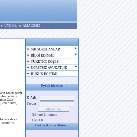
ÜYE OL
AMACIMIZ
SIK SORULANLAR
BİLGİ EDİNME
TÜKETİCİ KÖŞESİ
ÜCRETSİZ AVUKATLIK
HUKUK EĞİTİMİ
Üyelik işlemleri
a ve halkın gereği
nılan her türlü
K.Adı
rinin Gıda
ilendirilmesi,
Parola
Şifremi Unuttum
an hammadde ve
Üye Ol
, kontrol ve
Hukuk Arama Motoru