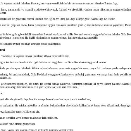
 kapsamındaki ürünlere ihracatçının veya temsilcisinin bir beyanname vermesi üzerine Bakanlıkça;
 ham, yarımamül ve mamül maddelere kimyasal, fiziksel ve biyolojik yönden insan tüketimine uygun olduğuna
nlenir.
zellikleri ve geçerlilik süresi ürünün özelliğine ve ihraç edildiği ülkeye göre Bakanlıkça belirlenir.
a üretimi yapılan ancak Gıda Kodeksine uygun olmayan ürünlerin yurt içinde mübadele konusu yapılması Baka
ürünler gıda güvenirliği açısından Bakanlıkça kontrol edilir. Kontrol sonucu uygun bulunan ürünler Gıda Ko
iketleme- işaretleme ile ilgili hükümlerine uygun olması halinde piyasaya arzedilir.
rol sonucu uygun bulunan ürünlere belge düzenlenir.
lleri
 Yönetmelik kapsamındaki ürünlerin ithalat kontrollerinde;
in kontrol ve denetim ile ilgili hükümleri uygulanır ve Gıda Kodeksine uygunluk aranır.
de yer almayan ürünlerin ithalatında uluslararası mevzuata uygunluk aranır veya ikili ve/veya çoklu anlaşmalar 
erhangi bir gıda maddesi, Gıda Kodeksine uygun etiketleme ve ambalaj yapılması ve satışa hazır hale getirilmesi
dilebilir.
 etiketleme işlemleri, raf ömrü ile kısıtlı olmak kaydıyla, ithalattan sonraki iki ay ve lüzum halinde Bakanlığ
mamlanmadığı takdirde ürünlerin yurt içinde satışına izin verilmez.
ar;
ti altında gümrük depoları ile antrepolarına konulan veya transit nakledilen,
 başkanları ile refakatindekiler tarafından bulundukları süre içinde kullanılmak üzere veya tüketilmek üzere geti
ya konsüler temsilciliklerine ait,
ar, sergiler veya benzer maksatlar için getirilen,
llerde hibe olarak gönderilen,
göre Bakanlıkça uygun görülen miktarda numune olarak gelen,