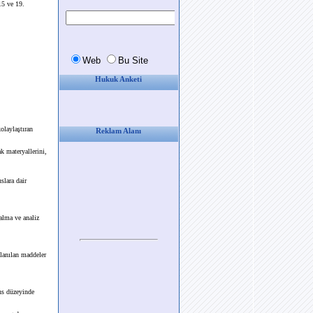
15 ve 19.
Hukuk Anketi
olaylaştıran
Reklam Alanı
 materyallerini,
slara dair
alma ve analiz
llanılan maddeler
ns düzeyinde