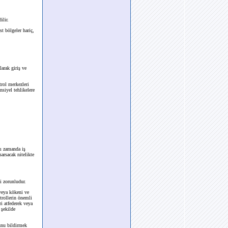
ilir.
t bölgeler hariç,
arak giriş ve
trol merkezleri
nsiyel tehlikelere
nı zamanda iş
arsacak nitelikte
i zorunludur.
 veya kökeni ve
trollerin önemli
ri atfederek veya
 şekilde
ğunu bildirmek