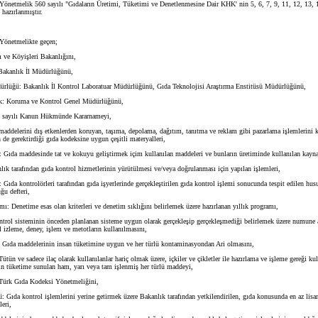
Yönetmelik 560 sayılı "Gıdaların Üretimi, Tüketimi ve Denetlenmesine Dair KHK' nin 5, 6, 7, 9, 11, 12, 13, 
hazırlanmıştır.
Yönetmelikte geçen;
ve Köyişleri Bakanlığını,
akanlık İl Müdürlüğünü,
rlüğü: Bakanlık İl Kontrol Laboratuar Müdürlüğünü, Gıda Teknolojisi Araştırma Enstitüsü Müdürlüğünü,
: Koruma ve Kontrol Genel Müdürlüğünü,
 sayılı Kanun Hükmünde Kararnameyi,
ddelerini dış etkenlerden koruyan, taşıma, depolama, dağıtım, tanıtma ve reklam gibi pazarlama işlemlerini k
 de gerektirdiği gıda kodeksine uygun çeşitli materyalleri,
ıda maddesinde tat ve kokuyu geliştirmek içim kullanılan maddeleri ve bunların üretiminde kullanılan kaynak
k tarafından gıda kontrol hizmetlerinin yürütülmesi ve/veya doğrulanması için yapılan işlemleri,
Gıda kontrolörleri tarafından gıda işyerlerinde gerçekleştirilen gıda kontrol işlemi sonucunda tespit edilen husu
ğu defteri,
: Denetime esas olan kriterleri ve denetim sıklığını belirlemek üzere hazırlanan yıllık programı,
ol sisteminin önceden planlanan sisteme uygun olarak gerçekleşip gerçekleşmediği belirlemek üzere numune 
l izleme, deney, işlem ve metotların kullanılmasını,
Gıda maddelerinin insan tüketimine uygun ve her türlü kontaminasyondan Ari olmasını,
ün ve sadece ilaç olarak kullanılanlar hariç olmak üzere, içkiler ve çikletler ile hazırlama ve işleme gereği ku
için tüketime sunulan ham, yarı veya tam işlenmiş her türlü maddeyi,
ürk Gıda Kodeksi Yönetmeliğini,
 Gıda kontrol işlemlerini yerine getirmek üzere Bakanlık tarafından yetkilendirilen, gıda konusunda en az lisa
leri,