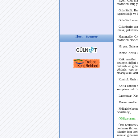
İşyeri: Gıda mad
maddeleri satış y
Gıda Sicili: Bu 
kaydedildiği ve B
Gıda Sicil numar
Gıda üretim zinc
imalat, paketlem
Host - Sponsor
Hammadde: Gıda 
maddeleri elde et
Hijyen: Gıda mad
İzleme: Kritik k
Katkı maddesi: N
besleyici değeri 
bulunabilen gıdan
görünüş, yapı ve
amacıyla kullanıl
Kontrol: Gıda ma
Kritik kontrol no
seviyelere indir
Laboratuar: Kamu,
Mamul madde: Bel
Mübadele konusu 
devretmeyi,
(Mülga tanım: 
Özel beslenme a
beslenme ihtiyacı
tüketim için üret
sunulan gıda mad