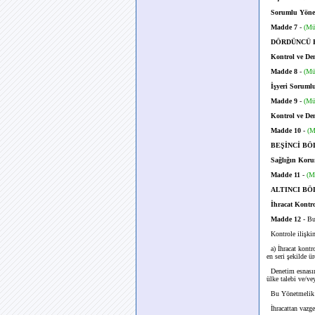
Sorumlu Yöneti
Madde 7
-
(Mü
DÖRDÜNCÜ BÖ
Kontrol ve Den
Madde 8
-
(Mü
İşyeri Soruml
Madde 9
-
(Mü
Kontrol ve Den
Madde 10
-
(M
BEŞİNCİ BÖLÜ
Sağlığın Koru
Madde 11
-
(M
ALTINCI BÖLÜ
İhracat Kontro
Madde 12
- Bu
Kontrole ilişkin 
a) İhracat kontro
en seri şekilde ü
Denetim esnasınd
ülke talebi ve/ve
Bu Yönetmelik ka
İhracattan vazgeç