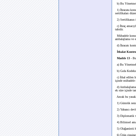
b) Bu Yönetmelik
1) İhracata konu
sertifikaları düze
2) Sertifikanın ö
c) İhraç amacıyl
tabidir.
Mübadele konusu 
ambalajlama ve et
d) İhracatı kont
İthalat Kontro
Madde 13
- Bu
a) Bu Yönetmeliğ
b) Gıda Kodeksin
c) İthal edilen h
içinde mübadele e
d) Ambalajlama ve
ek süre içinde ta
Ancak bu yasakl
1) Gümrük nezare
2) Yabancı devlet
3) Diplomatik ve
4) Bilimsel amaçl
5) Olağanüstü ha
6) Ürün cinsine 