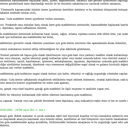
delerinin hammaddeden başlayarak tasnif, işleme, değerlendirme, dayanıklı hale getirme işlemlerinin yapıldığı
erlerine gönderilmek üzere depolandığı tesisler ile bu tesislerin tamamlayıcısı sayılacak yerlerin tamamını,
Yönetmelik kapsamındaki ürünleri üreten işyerlerinin ürettikleri ürünlerin ve bu ürünlerin bileşiminde bulunan
akanlık nezdinde tutulan sicili,
ası: Gıda maddeleri üreten işyerlerine verilen numarayı,
iri: Perakende satış noktaları hariç olmak üzere gıda maddelerinin üretiminde, hammaddeden başlayarak hazırl
e, depolama, taşıma safhalarının tümünü,
maddelerinin üretiminde kullanılan hasat, kesim, sağım, avlama, toplama sonucu elde edilen ürün, yarı ma
mek için kullanılan ana maddelerden her birini,
delerinin güvenilir olarak tüketime sunulması için gıda üretim zincirinin tüm aşamalarında alınan önlemleri,
ontrol noktalarının kontrol edilip edilmediğinin bir plan dahilinde gözlenmesi,
ormal şartlarda tek başına gıda olarak tüketilmeyen veya gıda ham veya yardımcı maddesi olarak kullanılmaya
olan veya olmayan, seçilen teknoloji gereği kullanılan işlem veya imalat sırasında kalıntı veya türevleri mamul
ın üretilmesi, tasnifi, hazırlanması, işlenmesi, ambalajlanması, taşınması, depolanması sırasında gıda maddesi
 diğer niteliklerini korumak, düzeltmek veya istenmeyen değişikliklere engel olmak ve gıdanın biyolojik değer
masına izin verilen maddeleri,
ddelerinin gıda kodeksine uygun olarak üretimi için kalite, teknoloji ve sağlığa uygunluğu yönünden yapılan 
ktası: Gıda üretim safhalarında oluşabilecek tehlikelerin tespit edilerek önlenmesi, ortadan kaldırılması yada ka
ilmesi amacıyla kontrol uygulanabilen bir nokta yada aşamayı,
 gerçek veya tüzel kişilerin açacağı gıda maddeleri ile ilgili muayene ve analizleri yapan yeri,
li bir teknoloji kullanılarak elde edilen tüketime hazırlanmış gıda maddesini,
yapmak: Satmak veya sair şekilde devretmek üzere depolama, satış maksadıyla teşhir etme ve her ne suretle o
19/03/2002 - 24700 sayılı RG./1. md.)
maçlı gıda: Bebek mamaları ve çocuk mamaları dahil özel fizyolojik koşullar ve/veya hastalıklar nedeniyle orta
nı karşılamak amacıyla hazırlanan veya formüle edilen, kendilerine ait özel bileşimine veya üretim basamakların
ilen gıda maddelerinden açıkça ayrılabilen, bildirimindeki beslenme amaçlarına ve bu uygunluğu işaret edici şek
delerini,