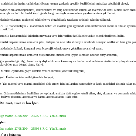
ddelerinin üretim tarihinden itibaren, uygun şartlarda spesifik özelliklerini muhafaza edebildiği süreyi,
delerinin ambalajlanması, etiketlenmesi ve satış noktalarında kullanılan malzeme de dahil olmak üzere hizm
 amacıyla ve belli bir bedel karşılığında hangi vasıtayla olursa olsun yapılan tanıtma şekillerini,
sinde oluşması muhtemel tehlikeler ve oluşabilecek zararların etkisinin tahmin edilmesi,
: Bu Yönetmeliğin 7. maddesinde belirtilen esaslara göre işyerinde ürün üretiminden sorumlu tutulan işveren 
r yetkiliyi,
melik kapsamındaki ürünlerin mevzuata veya izin verilen özelliklerine aykırı olarak üretilmesi halini,
elik kapsamındaki ürünlerin şekil, bileşim ve nitelikler itibariyle evsafında olmayan özellikleri haiz gibi gö
desinde fiziksel, kimyasal veya biyolojik olarak ortaya çıkabilen potansiyel zararı,
melik kapsamındaki ürünlerin bileşimindeki maddelerin uygun olmaları halinde onaylanmasını,
n gerektirdiği bilgi, beceri ve iş alışkanlıklarını kazanmış ve bunları mal ve hizmet üretiminde iş hayatınca ka
ulayabilen usta belgesi almış kişiyi,
Mesleki eğitimden geçen ustalara verilen mesleki yeterlilik belgesini,
si: Üretimine izin verildiğine dair belgeyi,
 Yarı mamul veya mamul maddeleri elde etmek için kullanılan hammadde ve katkı maddeleri dışında kalan ma
r: Gıda maddelerinin özelliğine ve yapılacak analizin türüne göre yeterli cihaz, alet, ekipman ve personele sahi
 faaliyet gösteren laboratuar ve kamu laboratuarlarını, ifade eder.
 Sicil, Tescil ve İzin İşleri
lga madde: 27/08/2004 - 25566 S.R.G. Yön/31.mad)
şleri
lga madde: 27/08/2004 - 25566 S.R.G. Yön/31.mad)
M : İstihdam