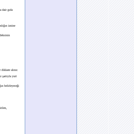
 dair gıda
nlığın iznine
deksinin
dikkate alınır.
 şartıyla yurt
ın belirleyeceği
rilen,