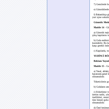
7) Gemilerde bul
e) Gümrüklerde y
f) Bakanlıkça gü
yurt içine sokulm
Gümrük Merke
Madde 14
- Gü
a) Gümrük teşkila
çıkış kapılarını t
b) Gıda endüstris
kurulabilir. Bu k
karşı gerekli önle
c) Kapılarda, tra
YEDİNCİ BÖL
Reklam Yayınla
Madde 15
- Gı
a) Yasal, ahlaki
hayatında genel 
olmamalıdır.
Tüketicilerin gıd
b) Gıdaların amba
c) Etiketleme ve 
üretim tarihi, y
özellikleri, resm
tüm benzer gıda m
olmamalıdır.
d) Özel beslenme