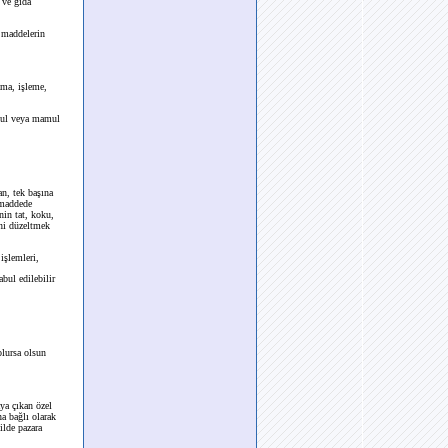
 ve gıda
 maddelerin
ama, işleme,
mul veya mamul
n, tek başına
 maddede
nin tat, koku,
ini düzeltmek
işlemleri,
bul edilebilir
lursa olsun
ya çıkan özel
a bağlı olarak
ilde pazara