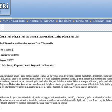
KONUK DEFTERİ
AYRINTILI ARAMA
İLETİŞİM
LİNKLER
REKLAM VER
 ÜRETİMİ TÜKETİMİ VE DENETLENMESİNE DAİR YÖNETMELİK
timi Tüketimi ve Denetlenmesine Dair Yönetmelik
eri Bakanlığı
Tarihi:
09/06/1998
Sayısı:
23367
M : Amaç, Kapsam, Yasal Dayanak ve Tanımlar
önetmeliğin amacı; gıda maddelerinin teknik ve hijyenik şekilde üretim, işleme muhafaza, depolama, pazarlam
 sağlamak, üretici ve tüketici menfaatleri ile, halk sağlığını korumak üzere, gıda maddelerinin üretiminde kulla
maddeler, mamul ve yarı mamul gıda maddeleri ile yan ürünlerinin özelliklerinin tespit edilmesi, gıda maddele
uğunun Bakanlıkça kontrol ve denetlenmesi, böylece tüketiciye güvenilir gıdanın arzı, tüketicinin daha iyi bilg
 geliştirilmesi ve ticaretinin iyileştirilmesi ile ilgili hizmetlere dair esas ve usulleri belirlemektir.
önetmelik; gıda maddelerinin hijyenik ve uygun kalitede üretimi, tasnifi, işlenmesi, gıda imalinde kullanıl
e katkı, aroma maddeleri, vitaminler, mineral maddeler ve ambalajlama ile ilgili; sicil, tescil ve izin, istihdam
ithalat, ihracat ve gümrük merkezlerine dair esas ve usulleri kapsar.
k