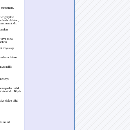
ak sunumuna,
ler gerçekte
mlarda iddiaları,
lanılmamalıdır.
onuları
veya atıfta
alıdır.
ek veya alay
urlarını haksız
şvurabilir.
keticiyi
armağanlar teklif
lirtmelidir. Böyle
ciye doğru bilgi
 kime ait