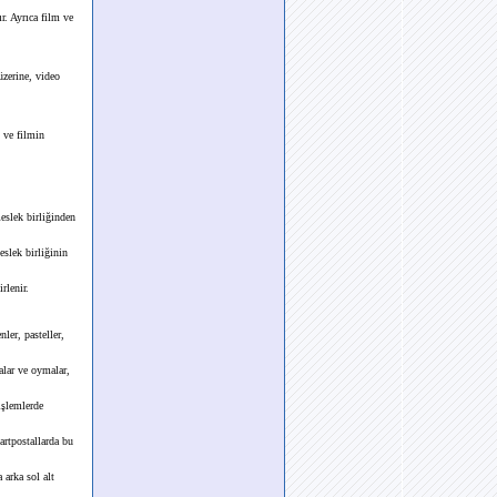
r. Ayrıca film ve
üzerine, video
 ve filmin
eslek birliğinden
eslek birliğinin
rlenir.
ler, pasteller,
malar ve oymalar,
 işlemlerde
artpostallarda bu
 arka sol alt