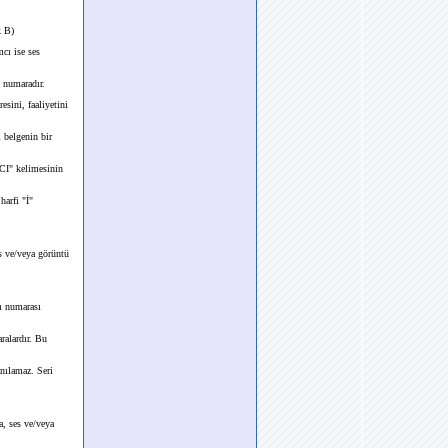
k B)
cı ise ses
n numaradır.
esini, faaliyetini
ı belgenin bir
MCI" kelimesinin
arfi "İ"
s ve/veya görüntü
m numarası
ralardır. Bu
anılamaz. Seri
a, ses ve/veya