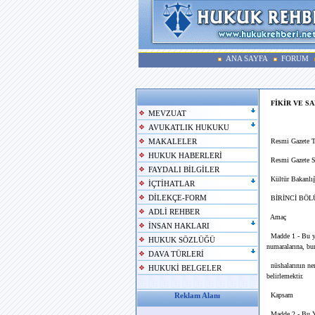
ANA SAYFA
FORUM
FİKİR VE S
MEVZUAT
AVUKATLIK HUKUKU
Resmi Gazete Ta
MAKALELER
HUKUK HABERLERİ
Resmi Gazete S
FAYDALI BİLGİLER
Kültür Bakanlı
İÇTİHATLAR
DİLEKÇE-FORM
BİRİNCİ BÖLÜM
ADLİ REHBER
Amaç
İNSAN HAKLARI
Madde 1 - Bu yöne
HUKUK SÖZLÜĞÜ
numaralarına, bun
DAVA TÜRLERİ
nüshalarının nere
HUKUKİ BELGELER
belirlemektir.
Kapsam
Reklam Alanı
Madde 2 - Bu Yön