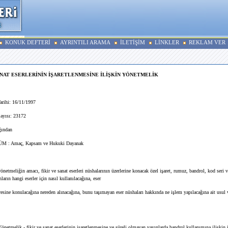
KONUK DEFTERİ
AYRINTILI ARAMA
İLETİŞİM
LİNKLER
REKLAM VER
ANAT ESERLERİNİN İŞARETLENMESİNE İLİŞKİN YÖNETMELİK
rihi: 16/11/1997
ayısı: 23172
ğından
 : Amaç, Kapsam ve Hukuki Dayanak
tmeliğin amacı, fikir ve sanat eserleri nüshalarının üzerlerine konacak özel işaret, rumuz, bandrol, kod seri v
ların hangi eserler için nasıl kullanılacağına, eser
sine konulacağına nereden alınacağına, bunu taşımayan eser nüshaları hakkında ne işlem yapılacağına ait usul v
etmelik - fikir ve sanat eserlerinin işaretlenmesine ve süreli olmayan yayınlarda bandrol kullanımına ilişkin 