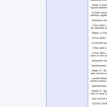
olması ve konula
biçimde düzenlen
b) Süreli olmaya
sahibinin çoğaltm
kanıtlamış olan 
c) Eser sahibi, 
için öngörülen sa
Hakları ve Sinem
d) Eser sahibi, h
e) Güvenlik holo
1) Hak sahibi ol
2) Eser sahibi, h
sureti ile sevk ir
durumlarda vergi
İşaretlenmemiş E
Madde 13 - Bu yö
satan veya her ne
sunanlar hakkınd
Eserleri Kanunu 
İşaretlenmemiş E
Madde 14 - İşaret
Fikir ve Sanat Es
ilgili mevzuat h
ÜÇÜNCÜ BÖLÜM