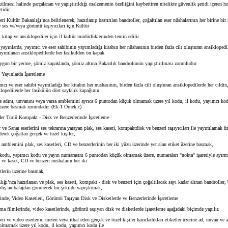
ülmesi halinde parçalanan ve yapıştırıldığı malzemenin özelliğini kaybettiren nitelikte güvenlik şeridi içeren ho
tidir.
ri Kültür Bakanlığı’nca belirlenerek, hazırlanıp bastırılan bandroller, çoğaltılan eser nüshalarının her birine bir
e ses ve/veya görüntü taşıyıcıları için Kültür
itap ve ansiklopediler için il kültür müdürlüklerinden temin edilir.
yınlarda, yayımcı ve eser sahibinin yayımladığı kitabın her nüshasının birden fazla cilt oluşturan ansiklopedil
yayımlanan ansiklopedilerde her fasikülden ön kapak
gun bir yerine, şömiz kapaklarda, şömiz altına Bakanlık bandrolünün yapıştırılması zorunludur.
Yayınlarda İşaretleme
 ve eser sahibi yayımladığı her kitabın her nüshasının, birden fazla cilt oluşturan ansiklopedilerde her cildin,
lopedilerde her fasikülün dört sayfalık kapağının
 adını, unvanını veya varsa amblemini ayrıca 6 puntodan küçük olmamak üzere yıl kodu, il kodu, yayımcı ko
zere basmak zorundadır. (Ek-1 Örnek c)
er Türlü Kompakt - Disk ve Benzerlerinde İşaretleme
e Sanat eserlerini ses tekrarına yarayan plak, ses kaseti, kompaktdisk ve benzeri taşıyıcıları ile yayımlamak üz
derek çoğaltan gerçek ve tüzel kişiler,
amblemini plak, ses kasetleri, CD ve benzerlerinin her iki yüzü üzerinde yer alan etiket üzerine basmak,
kodu, yapımcı kodu ve yayın numarasını 6 puntodan küçük olmamak üzere, numaraları "nokta" işaretiyle ayırma
k ve kaset, CD ve benzeri nüshaların her iki
lerin üzerine basmak,
ğı’nca hazırlanan ve plak, ses kaseti, kompakt - disk ve benzeri için çoğaltılacak sayı kadar alınan bandroller,
 dış ambalajdan görünecek bir şekilde yapıştırmak,
de, Video Kasetleri, Görüntü Taşıyan Disk ve Disketlerde ve Benzerlerinde İşaretleme
 filmlerinde, video kasetlerinde, görüntü taşıyan disk ve disketlerde işaretleme aşağıdaki biçimde yapılır.
i ve video eserlerini üreten veya ithal eden gerçek ve tüzel kişiler hazırladıkları etiketler üzerine ad, unvan ve 
lmamak üzere yıl kodu, il kodu, yapımcı kodu ile