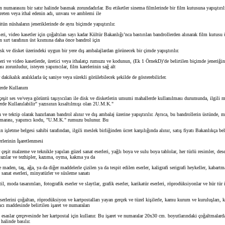
umarasını bir satır halinde basmak zorundadırlar. Bu etiketler sinema filmlerinde bir film kutusuna yapıştırılı
üreten veya ithal edenin adı, unvanı ve amblemi ile
n nüshaların jeneriklerinde de aynı biçimde yapıştırılır.
i, video kasetler için çoğaltılan sayı kadar Kültür Bakanlığı’nca bastırılan bandrollerden alınarak film kutusu 
in sırt tarafının üst kısmına daha önce bandrol için
sk ve disket üzerindeki uygun bir yere dış ambalajlardan görünecek bir çimde yapıştırılır.
ri ve video kasetlerde, üretici veya ithalatçı rumuzu ve kodunun, (Ek 1 ÖrnekD)’de belirtilen biçimde jeneriğin
ı zorunludur, isteyen yapımcılar, film karelerinin sağ alt
akikalık aralıklarla üç saniye veya sürekli görülebilecek şekilde de gösterebilirler.
rde Kullanım
şit ses ve/veya görüntü taşıyıcıları ile disk ve disketlerin umumi mahallerde kullanılması durumunda, ilgili m
e Kullanılabilir" yazısının kısaltılmışı olan 2U.M.K."
 tektip olarak hazırlanan bandrol alınır ve dış ambalaj üzerine yapıştırılır. Ayrıca, bu bandrollerin üstünde, m
umarası, yapımcı kodu, "U.M.K." rumuzu bulunur. Bu
 işletme belgesi sahibi tarafından, ilgili meslek birliğinden ücret karşılığında alınır, satış fiyatı Bakanlıkça beli
lerinin İşaretlenmesi
şit malzeme ve teknikle yapılan güzel sanat eserleri, yağlı boya ve sulu boya tablolar, her türlü resimler, desen
yazılar ve tezhipler, kazıma, oyma, kakma ya da
 maden, taş, ağa, ya da diğer maddelerle çizilen ya da tespit edilen eserler, kaligrafi serigrafi heykeller, kabart
k sanat eserleri, minyatürler ve süsleme sanatı
il, moda tasarımları, fotografik eserler ve slaytlar, grafik eserler, karikatür eserleri, röprodüksiyonlar ve hür tür
erlerini çoğaltan, röprodüksiyon ve kartpostalları yayan gerçek ve tüzel kişilerle, kamu kurum ve kuruluşları, k
cı maddesinde belirtilen işaret ve numaraları
aslar çerçevesinde her kartpostal için kullanır. Bu işaret ve numaralar 20x30 cm. boyutlarındaki çoğaltmalarda
 halinde basılır.