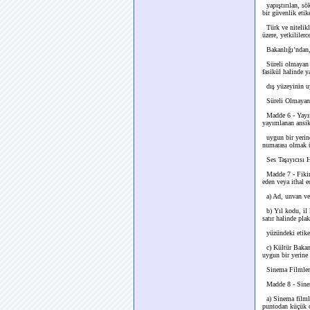
yapıştırılan, sök
bir güvenlik etike
Türk ve nitelikle
üzere, yetkililerc
Bakanlığı’ndan, k
Süreli olmayan ya
fasikül halinde 
dış yüzeyinin uy
Süreli Olmayan 
Madde 6 - Yayımcı
yayımlanan ansik
uygun bir yerine
numarası olmak ü
Ses Taşıyıcısı H
Madde 7 - Fikir v
eden veya ithal e
a) Ad, unvan ve 
b) Yıl kodu, il 
satır halinde pla
yüzündeki etiket
c) Kültür Bakanlı
uygun bir yerine
Sinema Filmlerin
Madde 8 - Sinema
a) Sinema filmler
puntodan küçük o