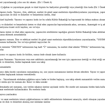
ri yayımlanacağı yılın son iki rakamı. (Ek 1 Örnek A)
 Çoğaltan ve yayımlayan gerçek ve tüzel kişinin bu faaliyetini gösterdiği veya yönettiği ilim kodu (Ek 1 Örne
pımcı kodu. Yayımcı, ilim, edebiyat, eserleri ile güzel sanat eserlerinin röprodüksiyonlarını yayımlayan, yapım
şıyıcıları ile disk ve disketleri ve benzerlerini üreten, ithal
üzel kişilerdir. Yayımcı ve yapımcı kodu ise bu sıfatla Kültür Bakanlığı’na başvurarak bir defaya mahsus alına
ve disketleri ve benzerlerini üreten ve ithal eden yapımcılar başvurularında adını, unvanını, ikametgah ve iş adr
netiyorsa ticaret sicili kaydını; ses ve/veya
arını üreten ve ithal eden yapımcılar, yapımcılık niteliklerini taşıdığını gösterir Kültür Bakanlığı’ndan aldıklar
arına eklemek zorundadırlar.
pımcı rumuzu. İlim ve edebiyat eserleri ile güzel sanat eserlerinin röprodüksiyonlarını yayımlayanlar, "YAYI
uzunu kullanırlar. Ses ve/veya görüntü taşıyıcıları ile
ri üretenler "ÜRETEN" kelimesinin baş harfi "Ü" rumuzunu, bu eserleri ithal edenler "İTHAL" kelimesinin baş h
rlar.
mcı ve yapımcı kodu ile birlikte, rumuz önde olmak üzere kullanılır.
m Numarası: Yayımcının veya eser sahibinin yayımlanacağı her eser için yapımcının ürettiği ve ithal ettiği se
isk ve disketlere, birden başlamak üzere sıra takip
umaralardır.
cı daha önceki yayınlarını numaralamış ise, son yayım numarasının üzerine devam edecektir. Yayım ve yapı
birden başlayarak numara vereceklerdir.
 : Yayımlanacak nüshalara çoğaltma sayısı kadar ve birden başlayıp, sıra takip ederek numaratörle verilen numa
nüsha ayrı bir numara alır. İkinci ve daha sonraki
tmalarda seri numarası, son verilen rakamın üzerine sayılarak verilir. Bir eserde seri numarası birden fazla kull
nat eserlerinde kullanılacaktır. Bu eserlerin baskı
ayrıca yazılacaktır.
 ve sanat eserlerinin izinsiz çoğaltımlarının ve taklit edilmelerinin önlenmesi amacıyla, süreli olmayan yayınlar
rı ile disk ve disketlere alınmış eser nüshaları üzerine