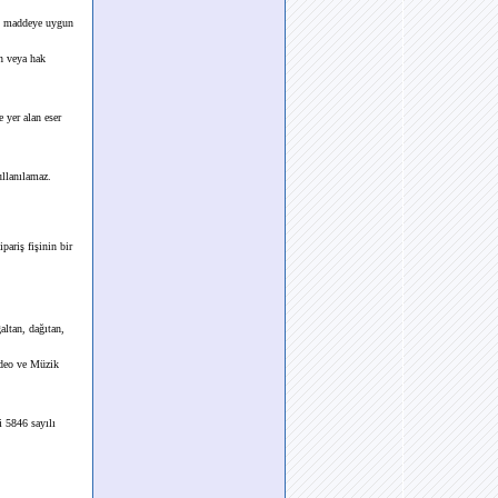
lan maddeye uygun
in veya hak
 yer alan eser
ullanılamaz.
pariş fişinin bir
altan, dağıtan,
ideo ve Müzik
i 5846 sayılı