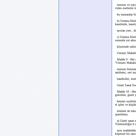
rumuzu ve yayın n
video eserlerini 
bu numaralar bütü
b) Sinema filmler
kasetlerde, kaset
ayrılan yere , di
c) Sinema filmle
sonunda yer almas
kösesinde onbir d
Umumi Mahalle
Madde 9 - Her çe
"Umumi Mahallerd
rumuzu bulunan ve
amblemi, seri n
bandroller, eserin
Güzel Sanat Eser
Madde 10 - Her çe
gravürler, güzel 
benzeri usullerle
el işleri ve küçü
ürünleri de tekst
işaretleme;
a) Güzel sanat es
Yönetmeliğin 6 n
aynı maddedeki es
köşesine bir satır