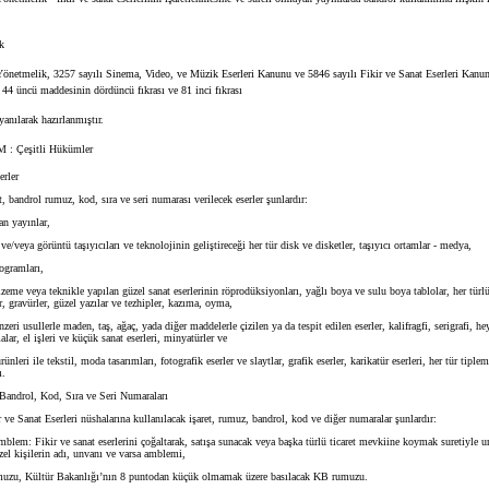
k
etmelik, 3257 sayılı Sinema, Video, ve Müzik Eserleri Kanunu ve 5846 sayılı Fikir ve Sanat Eserleri Kanun
 44 üncü maddesinin dördüncü fıkrası ve 81 inci fıkrası
nılarak hazırlanmıştır.
: Çeşitli Hükümler
erler
 bandrol rumuz, kod, sıra ve seri numarası verilecek eserler şunlardır:
n yayınlar,
ve/veya görüntü taşıyıcıları ve teknolojinin geliştireceği her tür disk ve disketler, taşıyıcı ortamlar - medya,
ogramları,
eme veya teknikle yapılan güzel sanat eserlerinin röprodüksiyonları, yağlı boya ve sulu boya tablolar, her türlü
er, gravürler, güzel yazılar ve tezhipler, kazıma, oyma,
ri usullerle maden, taş, ağaç, yada diğer maddelerle çizilen ya da tespit edilen eserler, kalifragfi, serigrafi, hey
lar, el işleri ve küçük sanat eserleri, minyatürler ve
nleri ile tekstil, moda tasarımları, fotografik eserler ve slaytlar, grafik eserler, karikatür eserleri, her tür tiplem
ı.
androl, Kod, Sıra ve Seri Numaraları
e Sanat Eserleri nüshalarına kullanılacak işaret, rumuz, bandrol, kod ve diğer numaralar şunlardır:
blem: Fikir ve sanat eserlerini çoğaltarak, satışa sunacak veya başka türlü ticaret mevkiine koymak suretiyle
zel kişilerin adı, unvanı ve varsa amblemi,
uzu, Kültür Bakanlığı’nın 8 puntodan küçük olmamak üzere basılacak KB rumuzu.