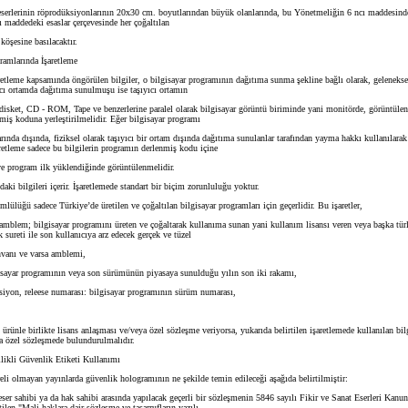
serlerinin röprodüksiyonlarının 20x30 cm. boyutlarından büyük olanlarında, bu Yönetmeliğin 6 ncı maddesinde b
 maddedeki esaslar çerçevesinde her çoğaltılan
öşesine basılacaktır.
amlarında İşaretleme
tleme kapsamında öngörülen bilgiler, o bilgisayar programının dağıtıma sunma şekline bağlı olarak, geleneksel
yıcı ortamda dağıtıma sunulmuşu ise taşıyıcı ortamın
disket, CD - ROM, Tape ve benzerlerine paralel olarak bilgisayar görüntü biriminde yani monitörde, görüntülen
miş koduna yerleştirilmelidir. Eğer bilgisayar programı
ında dışında, fiziksel olarak taşıyıcı bir ortam dışında dağıtıma sunulanlar tarafından yayma hakkı kullanılara
retleme sadece bu bilgilerin programın derlenmiş kodu içine
ve program ilk yüklendiğinde görüntülenmelidir.
aki bilgileri içerir. İşaretlemede standart bir biçim zorunluluğu yoktur.
ülüğü sadece Türkiye’de üretilen ve çoğaltılan bilgisayar programları için geçerlidir. Bu işaretler,
mblem; bilgisayar programını üreten ve çoğaltarak kullanıma sunan yani kullanım lisansı veren veya başka türl
ureti ile son kullanıcıya arz edecek gerçek ve tüzel
nvanı ve varsa amblemi,
ayar programının veya son sürümünün piyasaya sunulduğu yılın son iki rakamı,
yon, releese numarası: bilgisayar programının sürüm numarası,
ürünle birlikte lisans anlaşması ve/veya özel sözleşme veriyorsa, yukarıda belirtilen işaretlemede kullanılan bilg
a özel sözleşmede bulundurulmalıdır.
ikli Güvenlik Etiketi Kullanımı
i olmayan yayınlarda güvenlik hologramının ne şekilde temin edileceği aşağıda belirtilmiştir:
ser sahibi ya da hak sahibi arasında yapılacak geçerli bir sözleşmenin 5846 sayılı Fikir ve Sanat Eserleri Kanu
ilen "Mali haklara dair sözleşme ve tasarrufların yazılı