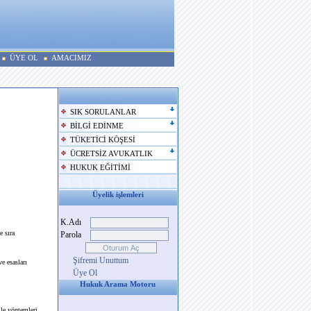
ÜYE OL
AMACIMIZ
SIK SORULANLAR
BİLGİ EDİNME
TÜKETİCİ KÖŞESİ
ÜCRETSİZ AVUKATLIK
HUKUK EĞİTİMİ
Üyelik işlemleri
K.Adı
e sıra
Parola
Şifremi Unuttum
e esasları
Üye Ol
Hukuk Arama Motoru
ile yöntemleri