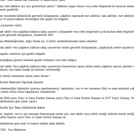
rı olan hakların ayrı ayrı gösterilmesi şarttır." ifadesine uygun olması veya yetki belgesinde bu hususun anı
mesi gereklidir.
n yayınlarda kullanılacak güvenlik hologramları, çoğaltım yaptıracak eser sahibine, hak sahibine, eser sahibin
a ve yayma hakkını devrettiğine dair geçerli bir belgeyle
yayınevine verilir.
hak sahibi veya çoğaltma hakkına sahip yayınevi sözleşmede veya yetki belgesinde ya da bunlara denk belgelerde
yıda güvenlik hologramını, İstanbul'da Telif
a Müdürlüğü'nden, diğer illerde ise, il kültür müdürlüklerinden temin edecektir.
ak sahibi veya çoğaltım hakkına sahip yayınevine verilen güvenlik hologramları, çoğaltılacak eserler dışında k
gramı verilmesi için gerekli belgeler:
unduğunu gösterir hukuken geçerli sözleşme veya yetki belgesi,
ak sahibi veya çoğaltım hakkına sahip yayınevince basımevine sipariş edilen eserin çoğaltım sayısını gösterir si
saliyesi veya fatura örneği ile bunların verilemediği
 kimlik numarasını içeren yazılı beyanı."
serler Hakkında Yapılacak İşlemler
netmeliğin hükümleri uyarınca işaretlenmemiş, bandrolsüz, sıra ve seri numarasız fikir ve sanat eserlerini çoğ
 surette olursa olsun başkalarının istifadelerine
a 5846 sayılı Fikir ve Sanat Eserleri Kanunu sayılı Fikir ve Sanat Eserleri Kanunu ve 3257 Sayılı Sinema, V
hükümlerine göre işlem yapılır.
serler İçin Talep Edilebilecek Haklar
, bandrol, sıra ve seri numarası bulunmayan eserler için, eser sahibi veya yetkili kıldığı hallerde meslek birliğ
erleri Kanunu sayılı Fikir ve Sanat Eserleri Kanunu ile
ükümlerine göre mali ve manevi hakları talep edebilir.
 : Son Hükümler