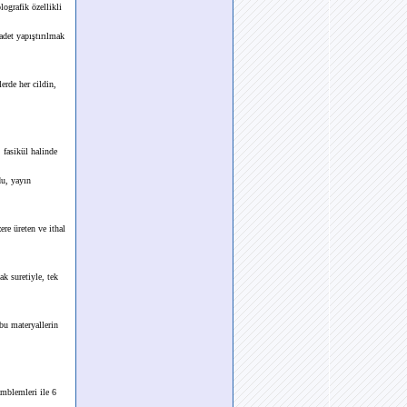
lografik özellikli
 adet yapıştırılmak
erde her cildin,
 fasikül halinde
du, yayın
ere üreten ve ithal
k suretiyle, tek
 bu materyallerin
amblemleri ile 6