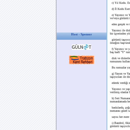
c) Yıl Kodu. Ese
d) İl Kodu Eseri
e) Yayımcı ve Ya
ve/veya görüntü ta
eden gerçek ve t
Yayımcı ile disk 
bir işyerinden yö
Host - Sponsor
görüntü taşıyıcıl
örneğini başvurul
f) Yayımcı ve ya
baş harfi "Y" rum
disk ve disketle
rumuzunu kullanı
Bu rumuzlar yayı
g) Yayım ve Yapı
taşıyıcıları ile d
ederek verdiği n
Yayımcı ve yapım
verilmiş olanlar 
h) Seri Numarası
numaralamada her 
baskılarda, çoğal
numarası güzel sa
sayısı her esere 
ı) Bandrol, fikir
görüntü taşıyıcıla