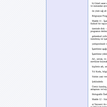
b) Güzel sanat e
ve numaralar aynı
ön yüzü sağ alt k
Bilgisayar Progr
Madde 11 - İşare
fiziksel bir taşı
üzerinde disk - 
programın derlen
geleneksel yollar
sunulmuş ise işa
yerleştirilmeli 
İşaretleme aşağıd
İşaretleme yüküml
Ad., unvan, ve a
mevkiine koymak s
kişilerin adı, u
Yıl Kodu, bilgis
Sürüm yani versi
Şeklindedir.
Üretici kuruluş, 
anlaşması ve/vey
Holografik Özell
Madde 12 - Sürel
a) Yayınevi ile e
maddesinde belirt