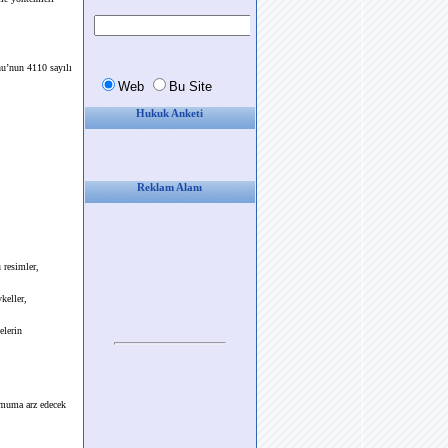
u’nun 4110 sayılı
Hukuk Anketi
Reklam Alanı
 resimler,
keller,
elerin
 umuma arz edecek