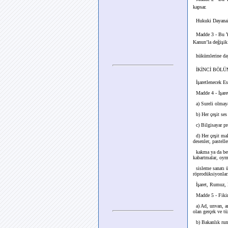
kapsar.
Hukuki Dayana
Madde 3 - Bu Yön
Kanun’la değişik
hükümlerine daya
İKİNCİ BÖLÜM 
İşaretlenecek Es
Madde 4 - İşaret,
a) Sureli olmaya
b) Her çeşit ses 
c) Bilgisayar pr
d) Her çeşit malz
desenler, pastell
kakma ya da benze
kabartmalar, oyma
sisleme sanatı ürü
röprodüksiyonlar
İşaret, Rumuz, B
Madde 5 - Fikir v
a) Ad, unvan, am
olan gerçek ve tü
b) Bakanlık rum