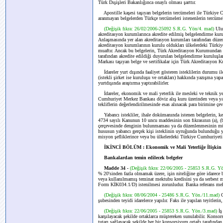
Türk Dışişleri Bakanlığınca onaylı olması şarttır.
Apostille kaşesi taşıyan belgelerin tercümeleri ile Türkiye 
aranmayan belgelerden Türkçe tercümeleri istenenlerin tercüme
(Değişik fıkra: 26/02/2006-25092 S.R.G. Yön/4. mad)
Ulu
akreditasyon kurumlarınca akredite edilmiş belgelendirme kurul
Anlaşmasında yer alan akreditasyon kurumları tarafından düzen
akreditasyon kurumlarının kurulu oldukları ülkelerdeki Türki
muaftır. Ancak bu belgelerin, Türk Akreditasyon Kurumundan a
tarafından akredite edildiği duyurulan belgelendirme kurulu
Markası taşıyan belge ve sertifikalar için Türk Akreditasyon K
İdareler yurt dışında faaliyet gösteren isteklilerin durumu ile i
(istekli şirket ise kuruluşu ve ortakları) hakkında yazışma yap
yurtdışında araştırma yaptırabilirler.
İdareler, ekonomik ve mali yeterlik ile mesleki ve teknik yeter
Cumhuriyet Merkez Bankası döviz alış kuru üzerinden veya yaba
tekliflerin değerlendirilmesinde esas alınacak para birimine çevi
Yabancı istekliler, ihale dokümanında istenen belgelerin, ken
4734 sayılı Kanunun 10 uncu maddesinin son fıkrasının (a), (b),
çerçevesinde denginin bulunmaması ya da düzenlenmesinin müm
hususun yabancı gerçek kişi isteklinin uyruğunda bulunduğu ya
misyon şefliklerince veya bu ülkelerdeki Türkiye Cumhuriyeti 
İKİNCİ BÖLÜM : Ekonomik ve Mali Yeterliğe İlişkin 
Bankalardan temin edilecek belgeler
Madde 34 -
(Değişik fıkra: 22/06/2005 - 25853 S.R.G. Y
% 20'sinden fazla olmamak üzere, işin niteliğine göre idarece b
veya kullanılmamış teminat mektubu kredisini ya da serbest me
Form KİK034.1/D) istenilmesi zorunludur. Banka referans mek
(Değişik fıkra: 08/06/2004 - 25486 S.R.G. Yön./11.mad)
şubesinden teyidi idarelerce yapılır. Faks ile yapılan teyitlerin
(Değişik fıkra: 22/06/2005 - 25853 S.R.G. Yön./3.mad)
İş
karşılayacak şekilde ortaklarca müştereken sunulabilir. Konsors
tutarı sağlayacak şekilde her bir konsorsiyum ortağı tarafından 