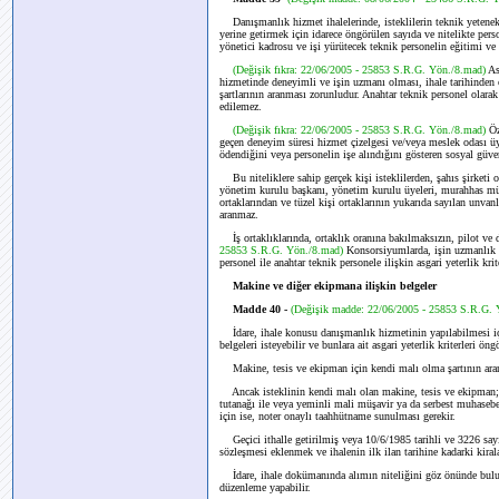
Danışmanlık hizmet ihalelerinde, isteklilerin teknik yetenek
yerine getirmek için idarece öngörülen sayıda ve nitelikte person
yönetici kadrosu ve işi yürütecek teknik personelin eğitimi ve 
(Değişik fıkra: 22/06/2005 - 25853 S.R.G. Yön./8.mad)
As
hizmetinde deneyimli ve işin uzmanı olması, ihale tarihinden ö
şartlarının aranması zorunludur. Anahtar teknik personel olara
edilemez.
(Değişik fıkra: 22/06/2005 - 25853 S.R.G. Yön./8.mad)
Öz
geçen deneyim süresi hizmet çizelgesi ve/veya meslek odası üy
ödendiğini veya personelin işe alındığını gösteren sosyal güven
Bu niteliklere sahip gerçek kişi isteklilerden, şahıs şirketi o
yönetim kurulu başkanı, yönetim kurulu üyeleri, murahhas müdü
ortaklarından ve tüzel kişi ortaklarının yukarıda sayılan unvanl
aranmaz.
İş ortaklıklarında, ortaklık oranına bakılmaksızın, pilot ve di
25853 S.R.G. Yön./8.mad)
Konsorsiyumlarda, işin uzmanlık ge
personel ile anahtar teknik personele ilişkin asgari yeterlik krit
Makine ve diğer ekipmana ilişkin belgeler
Madde 40 -
(Değişik madde: 22/06/2005 - 25853 S.R.G. 
İdare, ihale konusu danışmanlık hizmetinin yapılabilmesi içi
belgeleri isteyebilir ve bunlara ait asgari yeterlik kriterleri öngö
Makine, tesis ve ekipman için kendi malı olma şartının ara
Ancak isteklinin kendi malı olan makine, tesis ve ekipman; f
tutanağı ile veya yeminli mali müşavir ya da serbest muhasebe
için ise, noter onaylı taahhütname sunulması gerekir.
Geçici ithalle getirilmiş veya 10/6/1985 tarihli ve 3226 sa
sözleşmesi eklenmek ve ihalenin ilk ilan tarihine kadarki kirala
İdare, ihale dokümanında alımın niteliğini göz önünde bulundu
düzenleme yapabilir.