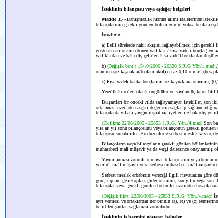
İsteklinin bilançosu veya eşdeğer belgeleri
Madde 35
- Danışmanlık hizmet alımı ihalelerinde isteklile
bilançolarının gerekli görülen bölümlerinin, yoksa bunlara eşd
İsteklinin:
a) Belli sürelerde nakit akışını sağlayabilmesi için gerekli 
gösteren cari oranın (dönen varlıklar / kısa vadeli borçlar) en 
varlıklardan ve hak ediş gelirleri kısa vadeli borçlardan düşülec
b)
(Değişik bent : 15/10/2006 - 26320 S.R.G Yön/1.mad
.
oranının (öz kaynaklar/toplam aktif) en az 0,10 olması (hesapla
c) Kısa vadeli banka borçlarının öz kaynaklara oranının, (0
Yeterlik kriterleri olarak öngörülür ve sayılan üç kriter birlik
Bu şartları bir önceki yılda sağlayamayan istekliler, son iki yı
ortalaması üzerinden asgari değerlerin sağlanıp sağlanmadığına
bilançolarda yıllara yaygın inşaat maliyetleri ile hak ediş gelir
(Ek fıkra: 22/06/2005 - 25853 S.R.G. Yön./4.mad)
Son baş
yıla ait yıl sonu bilançosunu veya bilançonun gerekli görülen 
bilançosu sunabilirler. Bu düzenleme serbest meslek kazanç deft
Bilançoların veya bilançoların gerekli görülen bölümlerinin 
muhasebeci mali müşavir ya da vergi dairesince onaylanmış ol
Yayımlanması zorunlu olmayan bilançolarını veya bunların bölü
yeminli mali müşavir veya serbest muhasebeci mali müşavirce on
Serbest meslek erbabının vereceği ilgili mevzuatına göre düz
göre, toplam gelir/toplam gider oranının; son yılın veya son i
bilançolar veya gerekli görülen bölümler üzerinden hesaplanac
(Değişik fıkra: 22/06/2005 - 25853 S.R.G. Yön./4.mad)
İs
ayrı vermesi ve ortaklardan her birinin (a), (b) ve (c) bentlerind
belirtilen şartları sağlaması zorunludur.
İsteklinin iş hacmini gösteren belgeler