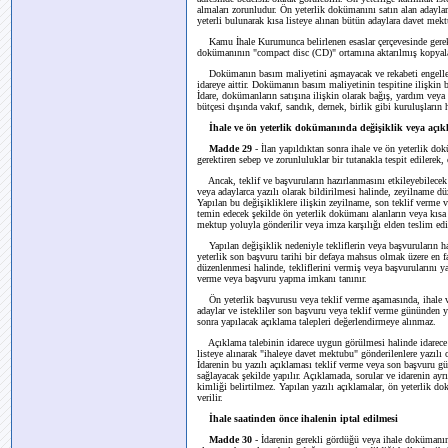
almaları zorunludur. Ön yeterlik dokümanını satın alan adayla
yeterli bulunarak kısa listeye alınan bütün adaylara davet mekt
Kamu İhale Kurumunca belirlenen esaslar çerçevesinde gerekli
dokümanının "compact disc (CD)" ortamına aktarılmış kopyaları a
Dokümanın basım maliyetini aşmayacak ve rekabeti engelleme
idareye aittir. Dokümanın basım maliyetinin tespitine ilişkin b
İdare, dokümanların satışına ilişkin olarak bağış, yardım veya
bütçesi dışında vakıf, sandık, dernek, birlik gibi kuruluşların
İhale ve ön yeterlik dokümanında değişiklik veya açı
Madde 29
- İlan yapıldıktan sonra ihale ve ön yeterlik d
gerektiren sebep ve zorunluluklar bir tutanakla tespit edilerek, 
Ancak, teklif ve başvuruların hazırlanmasını etkileyebilecek m
veya adaylarca yazılı olarak bildirilmesi halinde, zeyilname d
Yapılan bu değişikliklere ilişkin zeyilname, son teklif verme 
temin edecek şekilde ön yeterlik dokümanı alanların veya kısa l
mektup yoluyla gönderilir veya imza karşılığı elden teslim edil
Yapılan değişiklik nedeniyle tekliflerin veya başvuruların ha
yeterlik son başvuru tarihi bir defaya mahsus olmak üzere en f
düzenlenmesi halinde, tekliflerini vermiş veya başvurularını ya
verme veya başvuru yapma imkanı tanınır.
Ön yeterlik başvurusu veya teklif verme aşamasında, ihale ve
adaylar ve istekliler son başvuru veya teklif verme gününden yi
sonra yapılacak açıklama talepleri değerlendirmeye alınmaz.
Açıklama talebinin idarece uygun görülmesi halinde idarece y
listeye alınarak "ihaleye davet mektubu" gönderilenlere yazılı o
İdarenin bu yazılı açıklaması teklif verme veya son başvuru gü
sağlayacak şekilde yapılır. Açıklamada, sorular ve idarenin ayr
kimliği belirtilmez. Yapılan yazılı açıklamalar, ön yeterlik d
verilir.
İhale saatinden önce ihalenin iptal edilmesi
Madde 30
- İdarenin gerekli gördüğü veya ihale dokümanı