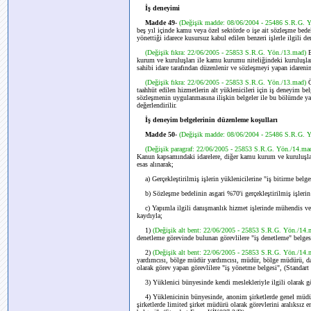
İş deneyimi
Madde 49
-
(Değişik madde: 08/06/2004 - 25486 S.R.G. 
beş yıl içinde kamu veya özel sektörde o işe ait sözleşme bede
yönettiği idarece kusursuz kabul edilen benzeri işlerle ilgili d
(Değişik fıkra: 22/06/2005 - 25853 S.R.G. Yön./13.mad)
kurum ve kuruluşları ile kamu kurumu niteliğindeki kuruluşlara 
sahibi idare tarafından düzenlenir ve sözleşmeyi yapan idareni
(Değişik fıkra: 22/06/2005 - 25853 S.R.G. Yön./13.mad)
Ö
taahhüt edilen hizmetlerin alt yüklenicileri için iş deneyim b
sözleşmenin uygulanmasına ilişkin belgeler ile bu bölümde ya
değerlendirilir.
İş deneyim belgelerinin düzenleme koşulları
Madde 50
-
(Değişik madde: 08/06/2004 - 25486 S.R.G. 
(Değişik paragraf: 22/06/2005 - 25853 S.R.G. Yön./14.ma
Kanun kapsamındaki idarelere, diğer kamu kurum ve kuruluşları
esas alınarak;
a) Gerçekleştirilmiş işlerin yüklenicilerine "iş bitirme bel
b) Sözleşme bedelinin asgari %70'i gerçekleştirilmiş işlerin
c) Yapımla ilgili danışmanlık hizmet işlerinde mühendis ve
kaydıyla;
1)
(Değişik alt bent: 22/06/2005 - 25853 S.R.G. Yön./14
denetleme görevinde bulunan görevlilere "iş denetleme" belg
2)
(Değişik alt bent: 22/06/2005 - 25853 S.R.G. Yön./14
yardımcısı, bölge müdür yardımcısı, müdür, bölge müdürü, da
olarak görev yapan görevlilere "iş yönetme belgesi", (Standa
3) Yüklenici bünyesinde kendi meslekleriyle ilgili olarak g
4) Yüklenicinin bünyesinde, anonim şirketlerde genel müdür
şirketlerde limited şirket müdürü olarak görevlerini aralıksız 