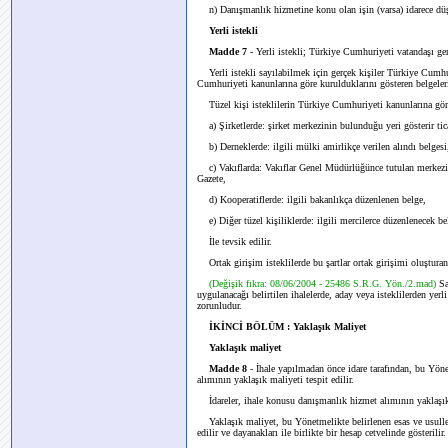
n) Danışmanlık hizmetine konu olan işin (varsa) idarece dü
Yerli istekli
Madde 7
- Yerli istekli; Türkiye Cumhuriyeti vatandaşı ge
Yerli istekli sayılabilmek için gerçek kişiler Türkiye Cumhuri
Cumhuriyeti kanunlarına göre kurulduklarını gösteren belgeleri, 
Tüzel kişi isteklilerin Türkiye Cumhuriyeti kanunlarına gör
a) Şirketlerde: şirket merkezinin bulunduğu yeri gösterir ticar
b) Derneklerde: ilgili mülki amirlikçe verilen alındı belgesi
c) Vakıflarda: Vakıflar Genel Müdürlüğünce tutulan merkezi s
Gazete,
d) Kooperatiflerde: ilgili bakanlıkça düzenlenen belge,
e) Diğer tüzel kişiliklerde: ilgili mercilerce düzenlenecek be
İle tevsik edilir.
Ortak girişim isteklilerde bu şartlar ortak girişimi oluşturan h
(Değişik fıkra: 08/06/2004 - 25486 S.R.G. Yön./2.mad)
Sa
uygulanacağı belirtilen ihalelerde, aday veya isteklilerden yerl
zorunludur.
İKİNCİ BÖLÜM : Yaklaşık Maliyet
Yaklaşık maliyet
Madde 8
- İhale yapılmadan önce idare tarafından, bu Yöne
alımının yaklaşık maliyeti tespit edilir.
İdareler, ihale konusu danışmanlık hizmet alımının yaklaşık ma
Yaklaşık maliyet, bu Yönetmelikte belirlenen esas ve usuller 
edilir ve dayanakları ile birlikte bir hesap cetvelinde gösterilir.