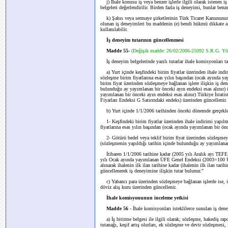
j) İhale konusu iş veya benzer işlerle ilgili olarak istenen 
belgeleri değerlendirilir. Birden fazla iş deneyimi, bunlar benze
k) Şahıs veya sermaye şirketlerinin Türk Ticaret Kanununun 1
olunan iş deneyimleri bu maddenin (e) bendi hükmü dikkate alı
kullanılabilir.
İş deneyim tutarının güncellenmesi
Madde 55-
(Değişik madde: 26/02/2006-25092 S.R.G. Yö
İş deneyim belgelerinde yazılı tutarlar ihale komisyonları ta
a) Yurt içinde keşfindeki birim fiyatlar üzerinden ihale indir
sözleşme birim fiyatlarına esas yılın başından (ocak ayında yay
birim fiyat üzerinden sözleşmeye bağlanan işlere ilişkin iş de
bulunduğu ay yayımlanan bir önceki ayın endeksi esas alınır) it
yayımlanan bir önceki ayın endeksi esas alınır) Türkiye İsta
Fiyatları Endeksi G Satırındaki endeks) üzerinden güncellenir.
b) Yurt içinde 1/1/2006 tarihinden önceki dönemde gerçekleştir
1- Keşfindeki birim fiyatlar üzerinden ihale indirimi yapılma
fiyatlarına esas yılın başından (ocak ayında yayımlanan bir önce
2- Götürü bedel veya teklif birim fiyat üzerinden sözleşmeye 
(sözleşmenin yapıldığı tarihin içinde bulunduğu ay yayımlanan 
İtibaren 1/1/2006 tarihine kadar (2005 yılı Aralık ayı TEFE 
yılı Ocak ayında yayımlanan ÜFE Genel Endeksi (2003=100 Üret
alınarak ihalenin ilk ilan tarihine kadar (ihalenin ilk ilan tar
güncellenerek iş deneyimine ilişkin tutar bulunur."
c) Yabancı para üzerinden sözleşmeye bağlanan işlerde ise, i
döviz alış kuru üzerinden güncellenir.
İhale komisyonunun inceleme yetkisi
Madde 56
- İhale komisyonları isteklilerce sunulan iş den
a) İş bitirme belgesi ile ilgili olarak; sözleşme, hakediş rapor
tutanağı, keşif artış olurları, ek sözleşme ve devir sözleşmesi,