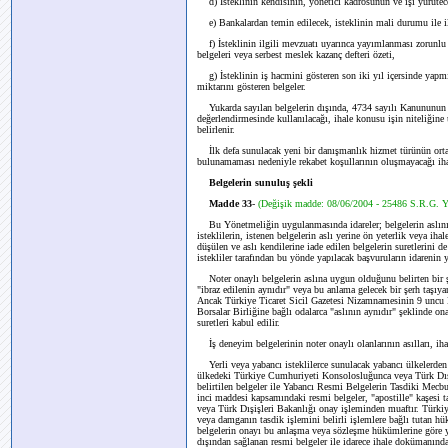
d) İsteklinin kendisinin, yönetici kadrosunun ve işi yürütecek
e) Bankalardan temin edilecek, isteklinin mali durumu ile ilg
f) İsteklinin ilgili mevzuatı uyarınca yayımlanması zorunlu 
belgeleri veya serbest meslek kazanç defteri özeti,
g) İsteklinin iş hacmini gösteren son iki yıl içersinde yapmış
miktarını gösteren belgeler.
Yukarda sayılan belgelerin dışında, 4734 sayılı Kanununun 10
değerlendirmesinde kullanılacağı, ihale konusu işin niteliğine
belirlenir.
İlk defa sunulacak yeni bir danışmanlık hizmet türünün ortay
bulunamaması nedeniyle rekabet koşullarının oluşmayacağı iha
Belgelerin sunuluş şekli
Madde 33
-
(Değişik madde: 08/06/2004 - 25486 S.R.G. 
Bu Yönetmeliğin uygulanmasında idareler; belgelerin aslını
isteklilerin, istenen belgelerin aslı yerine ön yeterlik veya ih
düşülen ve aslı kendilerine iade edilen belgelerin suretlerini
istekliler tarafından bu yönde yapılacak başvuruların idarenin 
Noter onaylı belgelerin aslına uygun olduğunu belirten bir şe
"ibraz edilenin aynıdır" veya bu anlama gelecek bir şerh taşıya
Ancak Türkiye Ticaret Sicil Gazetesi Nizamnamesinin 9 uncu 
Borsalar Birliğine bağlı odalarca "aslının aynıdır" şeklinde onay
suretleri kabul edilir.
İş deneyim belgelerinin noter onaylı olanlarının asılları, iha
Yerli veya yabancı isteklilerce sunulacak yabancı ülkelerden 
ülkedeki Türkiye Cumhuriyeti Konsolosluğunca veya Türk Dışi
belirtilen belgeler ile Yabancı Resmi Belgelerin Tasdiki Mecb
inci maddesi kapsamındaki resmi belgeler, "apostille" kaşesi 
veya Türk Dışişleri Bakanlığı onay işleminden muaftır. Türkiy
veya damganın tasdik işlemini belirli işlemlere bağlı tutan h
belgelerin onayı bu anlaşma veya sözleşme hükümlerine göre yapt
dışından sağlanan resmi belgeler ile idarece ihale dokümanın