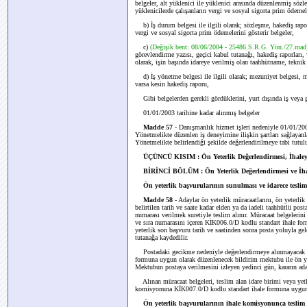
belgeler, alt yüklenici ile yüklenici arasında düzenlenmiş sözle
yüklenicilerde çalışanların vergi ve sosyal sigorta prim ödemele
b) İş durum belgesi ile ilgili olarak; sözleşme, hakediş raporla
vergi ve sosyal sigorta prim ödemelerini gösterir belgeler,
c)
(Değişik bent: 08/06/2004 - 25486 S.R.G. Yön./27.ma
görevlendirme yazısı, geçici kabul tutanağı, hakediş raporları,
olarak, işin başında idareye verilmiş olan taahhütname, teknik
d) İş yönetme belgesi ile ilgili olarak; mezuniyet belgesi, me
varsa kesin hakediş raporu,
Gibi belgelerden gerekli gördüklerini, yurt dışında iş veya gö
01/01/2003 tarihine kadar alınmış belgeler
Madde 57
- Danışmanlık hizmet işleri nedeniyle 01/01/200
Yönetmelikte düzenlen iş deneyimine ilişkin şartları sağlayanla
Yönetmelikte belirlendiği şekilde değerlendirilmeye tabi tutulu
ÜÇÜNCÜ KISIM : Ön Yeterlik Değerlendirmesi, İhaleye
BİRİNCİ BÖLÜM : Ön Yeterlik Değerlendirmesi ve İha
Ön yeterlik başvurularının sunulması ve idarece teslim
Madde 58
- Adaylar ön yeterlik müracaatlarını, ön yeterlik 
belirtilen tarih ve saate kadar elden ya da iadeli taahhütlü post
numarası verilmek suretiyle teslim alınır. Müracaat belgelerini 
ve sıra numarasını içeren KİK006.0/D kodlu standart ihale form
yeterlik son başvuru tarih ve saatinden sonra posta yoluyla g
tutanağa kaydedilir.
Postadaki gecikme nedeniyle değerlendirmeye alınmayacak ön
formuna uygun olarak düzenlenecek bildirim mektubu ile ön yeter
Mektubun postaya verilmesini izleyen yedinci gün, kararın adaya
Alınan müracaat belgeleri, teslim alan idare birimi veya yetkil
komisyonuna KİK007.0/D kodlu standart ihale formuna uygun ol
Ön yeterlik başvurularının ihale komisyonunca teslim 