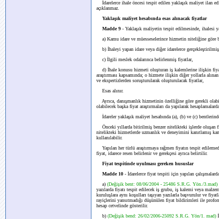
İdarelerce ihale öncesi tespit edilen yaklaşık maliyet ilan edil
açıklanmaz.
Yaklaşık maliyet hesabında esas alınacak fiyatlar
Madde 9
- Yaklaşık maliyetin tespit edilmesinde, ihalesi y
a) Kamu idare ve müesseselerince hizmetin niteliğine göre be
b) İhaleyi yapan idare veya diğer idarelerce gerçekleştirilmiş 
c) İlgili meslek odalarınca belirlenmiş fiyatlar,
d) İhale konusu hizmeti oluşturan iş kalemlerine ilişkin fiyatl
araştırması kapsamında; o hizmete ilişkin diğer yollarla alınan
ve ekspertizlerden soruşturularak oluşturulacak fiyatlar,
Esas alınır.
Ayrıca, danışmanlık hizmetinin özelliğine göre gerekli olabi
olabilecek başka fiyat araştırmaları da yapılarak hesaplamalarda
İdareler yaklaşık maliyet hesabında (a), (b) ve (c) bentlerinde 
Önceki yıllarda bitirilmiş benzer nitelikteki işlerde oluşan fiy
nitelikteki hizmetlerde uzmanlık ve deneyimini kanıtlamış kamu 
kullanılabilir.
Yapılan her türlü araştırmaya rağmen fiyatın tespit edilemediğ
fiyat, idarece resen belirlenir ve gerekçesi ayrıca belirtilir.
Fiyat tespitinde uyulması gereken hususlar
Madde 10
- İdarelerce fiyat tespiti için yapılan çalışmalar
a)
(Değişik bent: 08/06/2004 - 25486 S.R.G. Yön./3.mad)
yazılarda fiyatı tespit edilecek iş grubu, iş kalemi veya malzeme
kuruluşlara aynı koşulları taşıyan yazılarla başvurulur ve fiyat
rayiçlerini yansıtmadığı düşünülen fiyat bildirimleri ile profo
hesap cetvelinde gösterilir.
b)
(Değişik bend: 26/02/2006-25092 S.R.G. Yön/1. mad)