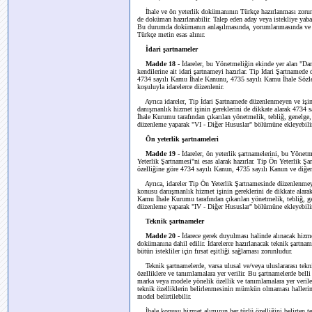
İhale ve ön yeterlik dokümanının Türkçe hazırlanması zorunlud
de doküman hazırlanabilir. Talep eden aday veya istekliye yaba
Bu durumda dokümanın anlaşılmasında, yorumlanmasında ve ida
Türkçe metin esas alınır.
İdari şartnameler
Madde 18
- İdareler, bu Yönetmeliğin ekinde yer alan "Da
kendilerine ait idari şartnameyi hazırlar. Tip İdari Şartnamede
4734 sayılı Kamu İhale Kanunu, 4735 sayılı Kamu İhale Sözl
koşuluyla idarelerce düzenlenir.
Ayrıca idareler, Tip İdari Şartnamede düzenlenmeyen ve işin 
danışmanlık hizmet işinin gereklerini de dikkate alarak 4734
İhale Kurumu tarafından çıkarılan yönetmelik, tebliğ, genelge
düzenleme yaparak "VI - Diğer Hususlar" bölümüne ekleyebilir
Ön yeterlik şartnameleri
Madde 19
- İdareler, ön yeterlik şartnamelerini, bu Yön
Yeterlik Şartnamesi"ni esas alarak hazırlar. Tip Ön Yeterlik Ş
özelliğine göre 4734 sayılı Kanun, 4735 sayılı Kanun ve diğe
Ayrıca, idareler Tip Ön Yeterlik Şartnamesinde düzenlenmeyen
konusu danışmanlık hizmet işinin gereklerini de dikkate alara
Kamu İhale Kurumu tarafından çıkarılan yönetmelik, tebliğ, g
düzenleme yaparak "IV - Diğer Hususlar" bölümüne ekleyebilir
Teknik şartnameler
Madde 20
- İdarece gerek duyulması halinde alınacak hizmet
dokümanına dahil edilir. İdarelerce hazırlanacak teknik şartnam
bütün istekliler için fırsat eşitliği sağlaması zorunludur.
Teknik şartnamelerde, varsa ulusal ve/veya uluslararası tekn
özelliklere ve tanımlamalara yer verilir. Bu şartnamelerde bell
marka veya modele yönelik özellik ve tanımlamalara yer verile
teknik özelliklerin belirlenmesinin mümkün olmaması hallerind
model belirtilebilir.
İhale konusu hizmet alımının her türlü özelliğini belirten tek