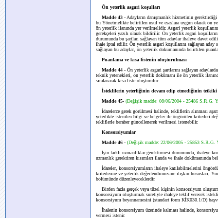
Ön yeterlik asgari koşulları
Madde 43
- Adayların danışmanlık hizmetinin gerektirdiği a
bu Yönetmelikte belirtilen usul ve esaslara uygun olarak ön yete
ön yeterlik ilanında yer verilmelidir. Asgari yeterlik koşullar
gerekçeleri yazılı olarak bildirilir. Ön yeterlik asgari koşullar
durumunda bu şartları sağlayan tüm adaylar ihaleye davet edili
ihale iptal edilir. Ön yeterlik asgari koşullarını sağlayan aday
sağlayan bu adaylar, ön yeterlik dokümanında belirtilen puanla
Puanlama ve kısa listenin oluşturulması
Madde 44
- Ön yeterlik asgari şartlarını sağlayan adaylarda
teknik yetenekleri, ön yeterlik dokümanı ile ön yeterlik ilanın
sıralanarak kısa liste oluşturulur.
İsteklilerin yeterliğinin devam edip etmediğinin tetkiki
Madde 45
-
(Değişik madde: 08/06/2004 - 25486 S.R.G. 
İdarelerce gerek görülmesi halinde, tekliflerin alınması aşa
yeterlikte istenilen bilgi ve belgeler ile öngörülen kriterleri 
tekliflerle beraber güncellenerek verilmesi istenebilir.
Konsorsiyumlar
Madde 46 -
(Değişik madde: 22/06/2005 - 25853 S.R.G. 
İşin farklı uzmanlıklar gerektirmesi durumunda, ihaleye kons
uzmanlık gerektiren kısımları ilanda ve ihale dokümanında belir
İdareler, konsorsiyumların ihaleye katılabilmelerini öngördükl
kriterlerine ve yeterlik değerlendirmesine ilişkin hususları, 
bölümünde düzenleyeceklerdir.
Birden fazla gerçek veya tüzel kişinin konsorsiyum oluşturma
konsorsiyum oluşturmak suretiyle ihaleye teklif verecek istekli
konsorsiyum beyannamesini (standart form KİK030.1/D) başvuru
İhalenin konsorsiyum üzerinde kalması halinde, konsorsiyu
vermesi istenir.