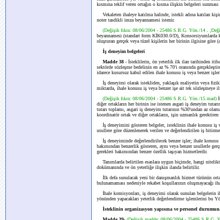
kısmına teklif veren ortağın o kısma ilişkin belgeleri sunması 
Vekaleten ihaleye katılma halinde, istekli adına katılan kişin
noter tasdikli imza beyannamesi istenir.
(Değişik fıkra: 08/06/2004 - 25486 S.R.G. Yön./14
.
;Değ
beyannamesi (standart form KİK030.0/D), Konsorsiyumlarda ko
oluşturan gerçek veya tüzel kişilerin her birinin ilgisine göre (a)
İş deneyim belgeleri
Madde 38
- İsteklilerin, ön yeterlik ilk ilan tarihinden it
sektörde sözleşme bedelinin en az % 70'i oranında gerçekleştir
idarece kusursuz kabul edilen ihale konusu iş veya benzer işler
İş deneyimi olarak istekliden, yaklaşık maliyetin veya fiziki
miktarda, ihale konusu iş veya benzer işe ait tek sözleşmeye il
(Değişik fıkra: 08/06/2004 - 25486 S.R.G. Yön./15.mad)
İ
diğer ortakların her birinin ise istenen asgari iş deneyim tuta
tutarı toplamı, asgari iş deneyim tutarının %30'undan az olam
koordinatör ortak ve diğer ortakların, işin uzmanlık gerektiren 
İş deneyimini gösteren belgeler, isteklinin ihale konusu iş v
usullere göre düzenlenerek verilen ve değerlendirilen iş bitirm
İş deneyiminde değerlendirilecek benzer işler; ihale konusu
bakımından benzerlik gösteren, aynı veya benzer usullerle gerç
gerekleri bakımından benzer özellik taşıyan hizmetlerdir.
Tanımlarda belirtilen esaslara uygun biçimde, hangi nitelikteki 
dokümanında ve ön yeterliğe ilişkin ilanda belirtilir.
İlk defa sunulacak yeni bir danışmanlık hizmet türünün ortay
bulunamaması nedeniyle rekabet koşullarının oluşmayacağı iha
İhale komisyonları, iş deneyimi olarak sunulan belgelerin iha
yönünden yapacakları yeterlik değerlendirme işlemlerini bu Yöne
İsteklinin organizasyon yapısına ve personel durumuna
Madde 39
-
(Değişik madde: 08/06/2004 - 25486 S.R.G. 