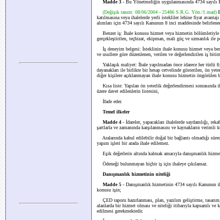
Madde 3
- Bu Yönetmeliğin uygulanmasında 4734 sayılı 
(Değişik tanım: 08/06/2004 - 25486 S.R.G. Yön./1.mad)
E
katılmasına veya ihalelerde yerli istekliler lehine fiyat avan
alımları için 4734 sayılı Kanunun 8 inci maddesinde belirlene
Benzer iş: İhale konusu hizmet veya hizmetin bölümleriyle n
gerçekleştirilen, teçhizat, ekipman, mali güç ve uzmanlık ile 
İş deneyim belgesi: İsteklinin ihale konusu hizmet veya ben
ve usullere göre düzenlenen, verilen ve değerlendirilen iş biti
Yaklaşık maliyet: İhale yapılmadan önce idarece her türlü fiy
dayanakları ile birlikte bir hesap cetvelinde gösterilen, ön yete
diğer kişilere açıklanmayan ihale konusu hizmetin öngörülen b
Kısa liste: Yapılan ön yeterlik değerlendirmesi sonrasında iha
üzere davet edilenlerin listesini,
İfade eder.
Temel ilkeler
Madde 4
- İdareler, yapacakları ihalelerde saydamlığı, rek
şartlarla ve zamanında karşılanmasını ve kaynakların verimli 
Aralarında kabul edilebilir doğal bir bağlantı olmadığı süre
yapım işleri bir arada ihale edilemez.
Eşik değerlerin altında kalmak amacıyla danışmanlık hizmet
Ödeneği bulunmayan hiçbir iş için ihaleye çıkılamaz.
Danışmanlık hizmetinin niteliği
Madde 5
- Danışmanlık hizmetinin 4734 sayılı Kanunun ik
konusu işin;
ÇED raporu hazırlanması, plan, yazılım geliştirme, tasarım, 
alanlarda bir hizmet olması ve niteliği itibarıyla kapsamlı ve
edilmesi gerekmektedir.