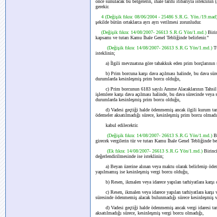
önce sunulacak bu belgelerin, ihale tarihi itibarıyla isteklinin 
gerekir.
4 (Değişik fıkra: 08/06/2004 - 25486 S.R.G. Yön./19.mad
şekilde bütün ortaklarca ayrı ayrı verilmesi zorunludur.
(Değişik fıkra: 14/08/2007- 26613 S.R.G Yön/1.md.)
Biri
kapsamı ve tutarı Kamu İhale Genel Tebliğinde belirlenir."
(Değişik fıkra: 14/08/2007- 26613 S.R.G Yön/1.md.)
T
isteklinin;
a) İlgili mevzuatına göre tahakkuk eden prim borçlarının s
b) Prim borcuna karşı dava açılması halinde, bu dava sürecin
durumlarda kesinleşmiş prim borcu olduğu,
c) Prim borcunun 6183 sayılı Amme Alacaklarının Tahsil Us
işlemlere karşı dava açılması halinde, bu dava sürecinde veya 
durumlarda kesinleşmiş prim borcu olduğu,
d) Vadesi geçtiği halde ödenmemiş ancak ilgili kurum tarafın
ödemeler aksatılmadığı sürece, kesinleşmiş prim borcu olmadı
kabul edilecektir.
(Değişik fıkra: 14/08/2007- 26613 S.R.G Yön/1.md.)
B
girecek vergilerin tür ve tutarı Kamu İhale Genel Tebliğinde bel
(Ek fıkra: 14/08/2007- 26613 S.R.G Yön/1.md.)
Birinc
değerlendirilmesinde ise isteklinin;
a) Beyan üzerine alınan veya maktu olarak belirlenip ödemes
yapılmamış ise kesinleşmiş vergi borcu olduğu,
b) Resen, ikmalen veya idarece yapılan tarhiyatlara karşı da
c) Resen, ikmalen veya idarece yapılan tarhiyatlara karşı ver
süresinde ödenmemiş alacak bulunmadığı sürece kesinleşmiş v
d) Vadesi geçtiği halde ödenmemiş ancak vergi idaresi tarafı
aksatılmadığı sürece, kesinleşmiş vergi borcu olmadığı,