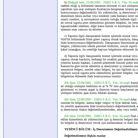
b)
(Değişik bent: 22/06/2005 - 25853 S.R.G. Yön./16.ma
taahhüt ettiği iş bölümünü tamamen bitirmek ve asıl sözleşmeye
yaptıkları işin esas sözleşme fiyatlarıyla hesaplanan tutarını g
komisyonunca değerlendirilir. Alt yükleniciler, iş deneyimini 
düzenlenen fatura asılları veya örnekleri yada bunların noter on
onaylı suretleri, iş mevzuatının zorunlu tuttuğu hallerde ilgili
ait sosyal sigorta prim ödemelerini gösteren belgeleri, ön yet
kapsamındaki idarelere, diğer kamu kurum ve kuruluşları ile ka
idarenin onay yazısını da eklerler.
c) Yapımla ilgili danışmanlık hizmet işlerinde mimar veya mü
%50'lik bölümünde fiilen görev yapmış olmak kaydıyla; danışm
ihale komisyonunca değerlendirilir. Danışmanın bünyesinde gör
belgesi, yüklenicinin teknik personel bildirimi, sosyal sigorta
kabul tutanağını, ön yeterliğe başvuru belgelerine ekleyerek i
d) Yapımla ilgili danışmanlık hizmet işlerinde mimar veya 
yapmış olmak kaydıyla, herhangi bir ortaklık şartı aranmaksı
yönetim kurulu başkanı, Limited şirketlerde limited şirket müdü
Kanunu'na göre tevsik edenlerin iş deneyimleri iş yönetme olar
mezuniyet belgesi, meslek odası belgesi, bu işte ilgilinin işi 
ilgilinin sosyal sigorta prim ödemelerini gösteren belgeler, va
belgelerine eklenerek ihale komisyonuna sunulur.
(Ek fıkra: 22/06/2005 - 25853 S.R.G. Yön./16.mad)
Sunul
ait olduğu sözleşme bedelinin en az % 70' inin gerçekleştirildi
göstermesi ve istenen asgari iş deneyim tutarını karşılaması g
sözleşme bedelini aşan kısmı dikkate alınmaz.
(Ek fıkra: 22/06/2005 - 25853 S.R.G. Yön./16.mad)
Aday v
sunulan bu belgeler, katma değer vergisi ve fiyat farkları har
ön yeterlik aşamasında ihale komisyonunca değerlendirilerek a
iş deneyimine ilişkin değerlendirmelerinden, aday veya istekli
(Ek fıkra: 22/06/2005 - 25853 S.R.G. Yön./16.mad)
Özel s
edilen hizmetlerin alt yüklenicileri için iş deneyim belgesi d
bu belgeler iş deneyimini tevsik için kullanılamaz ve ihale k
YEDİNCİ BÖLÜM : İş Deneyiminin Değerlendirilmesi
Değerlendirmeye ilişkin esaslar