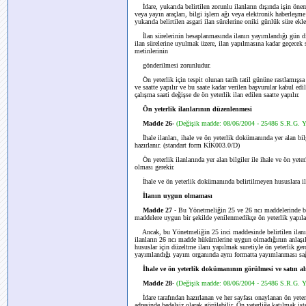
İdare, yukarıda belirtilen zorunlu ilanların dışında işin önem 
veya yayın araçları, bilgi işlem ağı veya elektronik haberleşme 
yukarıda belirtilen asgari ilan sürelerine oniki günlük süre ekle
İlan sürelerinin hesaplanmasında ilanın yayımlandığı gün dik
ilan sürelerine uyulmak üzere, ilan yapılmasına kadar geçecek s
metinlerinin
gönderilmesi zorunludur.
Ön yeterlik için tespit olunan tarih tatil gününe rastlamışsa ö
ve saatte yapılır ve bu saate kadar verilen başvurular kabul edili
çalışma saati değişse de ön yeterlik ilan edilen saatte yapılır.
Ön yeterlik ilanlarının düzenlenmesi
Madde 26-
(Değişik madde: 08/06/2004 - 25486 S.R.G. 
İhale ilanları, ihale ve ön yeterlik dokümanında yer alan bi
hazırlanır. (standart form KİK003.0/D)
Ön yeterlik ilanlarında yer alan bilgiler ile ihale ve ön yete
olması gerekir.
İhale ve ön yeterlik dokümanında belirtilmeyen hususlara ila
İlanın uygun olmaması
Madde 27
- Bu Yönetmeliğin 25 ve 26 ncı maddelerinde bel
maddelere uygun bir şekilde yenilenmedikçe ön yeterlik yapıl
Ancak, bu Yönetmeliğin 25 inci maddesinde belirtilen ilanın
ilanların 26 ncı madde hükümlerine uygun olmadığının anlaşıl
hususlar için düzeltme ilanı yapılmak suretiyle ön yeterlik ge
yayımlandığı yayım organında aynı formatta yayımlanması sağ
İhale ve ön yeterlik dokümanının görülmesi ve satın a
Madde 28
-
(Değişik madde: 08/06/2004 - 25486 S.R.G. 
İdare tarafından hazırlanan ve her sayfası onaylanan ön yete
adresinde bedelsiz olarak görülebilir. Ön yeterliğe katılmak i