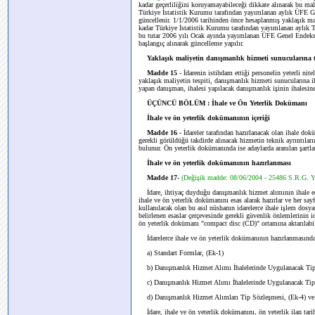
kadar geçerliliğini koruyamayabileceği dikkate alınarak bu mal
Türkiye İstatistik Kurumu tarafından yayımlanan aylık ÜFE Ge
güncellenir. 1/1/2006 tarihinden önce hesaplanmış yaklaşık m
kadar Türkiye İstatistik Kurumu tarafından yayımlanan aylık 
bu tutar 2006 yılı Ocak ayında yayımlanan ÜFE Genel Endeksi 
başlangıç alınarak güncelleme yapılır.
Yaklaşık maliyetin danışmanlık hizmeti sunucularına te
Madde 15
- İdarenin istihdam ettiği personelin yeterli nit
yaklaşık maliyetin tespiti, danışmanlık hizmeti sunucularına i
yapan danışman, ihalesi yapılacak danışmanlık işinin ihalesin
ÜÇÜNCÜ BÖLÜM : İhale ve Ön Yeterlik Dokümanı
İhale ve ön yeterlik dokümanının içeriği
Madde 16
- İdareler tarafından hazırlanacak olan ihale dokü
gerekli görüldüğü takdirde alınacak hizmetin teknik ayrıntıların
bulunur. Ön yeterlik dokümanında ise adaylarda aranılan şartlara,
İhale ve ön yeterlik dokümanının hazırlanması
Madde 17
-
(Değişik madde: 08/06/2004 - 25486 S.R.G. 
İdare, ihtiyaç duyduğu danışmanlık hizmet alımının ihale e
ihale ve ön yeterlik dokümanını esas alarak hazırlar ve her sa
kullanılacak olan bu asıl nüshanın idarelerce ihale işlem do
belirlenen esaslar çerçevesinde gerekli güvenlik önlemlerinin id
ön yeterlik dokümanı "compact disc (CD)" ortamına aktarılabil
İdarelerce ihale ve ön yeterlik dokümanının hazırlanmasında
a) Standart Formlar, (Ek-1)
b) Danışmanlık Hizmet Alımı İhalelerinde Uygulanacak Tip 
c) Danışmanlık Hizmet Alımı İhalelerinde Uygulanacak Tip 
d) Danışmanlık Hizmet Alımları Tip Sözleşmesi, (Ek-4) ve K
İdare, ihale ve ön yeterlik dokümanını, ön yeterlik ilan tarih