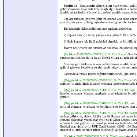
Madde 36
- Danışmanlık hizmet alımı ihalelerinde, istekli
gelir tablosunun veya ihale konusu işle ilgili taahhüdü altındak
meslek erbabı isteklilerde ise ciro, serbest meslek kazanç defteri
Toplam cirosunu gösteren gelir tablosunda veya ihale konusu i
yurt dışında yapmış olduğu işlerden elde ettiği gelirler toplamı
Bu belgelerin değerlendirilmesinde ortalama değerlerin;
a) Toplam ciro için en az, yaklaşık maliyetin % 10 u ile % 2
b) İhale konusu işle ilgili taahhüdü altındaki ve bitirdiği iş g
İdarece belirlenecek bir tutardan az olmaması ön yeterlik asgar
(Ek fıkra: 22/06/2005 - 25853 S.R.G. Yön./5.mad)
Son baş
sunamayan istekliler iki ve üç yıl önceki yıllara ait gelir tablol
Sunulan gelir tablosunun veya serbest kazanç meslek defteri il
gelirini gösteren belgelerin yeminli mali müşavir, serbest muh
Taahhüdü altındaki işlerin değerlendirilmesinde, işin kamu ve
(Değişik fıkra: 22/06/2005 - 25853 S.R.G. Yön./5.mad)
Or
gelirleri; iş ortaklığında hisseleri oranında, konsorsiyumlarda i
(Değişik fıkra: 08/06/2004 - 25486 S.R.G. Yön./13.mad. 
hisseleri oranında, Konsorsiyumlarda ise ortakların her birinin 
gerekir.
(Değişik fıkra: 08/06/2004 - 25486 S.R.G. Yön./13.mad
.
girişimi oluşturan ortakların her birinin istenen belgeleri ayrı 
(Değişik fıkra: 08/06/2004 - 25486 S.R.G. Yön./13.mad;
toplam yıllık ciro, elde edildiği yılın 30 Haziran tarihinden it
Kurumu tarafından yayımlanan aylık ÜFE Genel Endeksi (2003=
alınacak hizmet gelirleri ise, hakedişin tahakkuk tarihinden i
Endeksi esas alınır) aylık ÜFE Genel Endeksi (2003=100 Üretici
(ihalenin ilk ilan tarihinin içinde bulunduğu ay yayımlanan bir
(Ek fıkra: 26/02/2006-25092 S.R.G. Yön/5. mad)
Ancak 1/