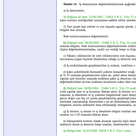
Madde 54
- İş deneyiminin değerlendirilmesinde aşağıdaki 
a) İş deneyimleri;
1)
(Değişik alt bent: 22/06/2005 - 25853 S.R.G. Yön./17
kamu kurumu niteliğindeki kuruluşlara taahhüt edilen işlerden a
2) Yurt içinde özel sektöre ve yurt dışında yapılan işlerde, 
belgeler esas alınarak,
İhale komisyonlarınca değerlendirilir.
b)
(Değişik bent: 08/06/2004 - 25486 S.R.G. Yön./25.ma
sunulan belgeler, ihale komisyonunca değerlendirilerek istekl
ilişkin değerlendirmelerinden, istekli ise verdiği belge ve bi
c) Yabancı yükleniciler ile yerli yüklenicilerin yurt dışında g
mevzuatına uygun biçimde düzenlemiş olduğu iş deneyim belgel
d) İş ortaklıklarında gerçekleştirilen iş miktarı, isteklinin o 
e) Şahıs şirketlerinde (komandit şirketin komanditer ortağı ha
az % 70 oranında gerçekleştirilen işlere ait, şirket adına düze
yapılan işler hisseleri oranında ortakların şahsi iş deneyimi ol
değerlendirilirken ayrılan ortakların hisselerine isabet eden tu
f)
(Değişik bent: 08/06/2004 - 25486 S.R.G. Yön./25.mad
yılda yapılan işler ve iş kısımları dikkate alınır. İş bitirme v
oranında, iş denetleme ve iş yönetme belgelerinde yazılı deneyi
geriye doğru son beş yıl içinde gerçekleştirilip gerçekleştiril
üzerinden yapılamadığı durumlarda o işe ait düzenlenmiş hakedi
belgelerin zorunlu nedenlerle ibraz edilemediği durumlarda, son
g) İş bitirme, iş durum ve iş denetleme belgesi tutarları tam 
tutarları ise 1/10 oranında dikkate alınır.
h) Danışmanlık hizmeti olarak alınacak yapımla ilgili denetim
nedeniyle alınan iş deneyim belge tutarları, denetleyenler için 
i)
(Mülga bent: 05/03/2008- 26838 S.R.G Yön/1.mad.)