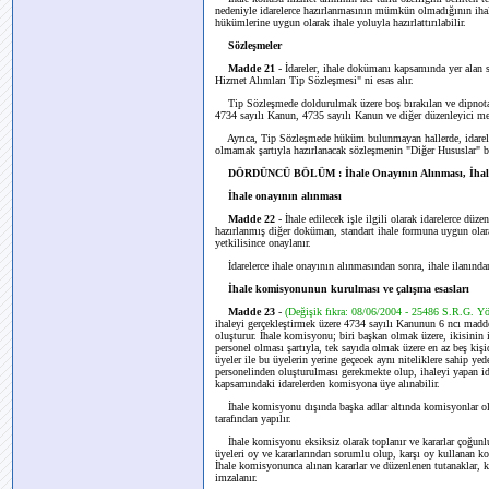
nedeniyle idarelerce hazırlanmasının mümkün olmadığının ihale
hükümlerine uygun olarak ihale yoluyla hazırlattırılabilir.
Sözleşmeler
Madde 21
- İdareler, ihale dokümanı kapsamında yer alan 
Hizmet Alımları Tip Sözleşmesi" ni esas alır.
Tip Sözleşmede doldurulmak üzere boş bırakılan ve dipnota al
4734 sayılı Kanun, 4735 sayılı Kanun ve diğer düzenleyici me
Ayrıca, Tip Sözleşmede hüküm bulunmayan hallerde, idareler
olmamak şartıyla hazırlanacak sözleşmenin "Diğer Hususlar" b
DÖRDÜNCÜ BÖLÜM : İhale Onayının Alınması, İhale 
İhale onayının alınması
Madde 22
- İhale edilecek işle ilgili olarak idarelerce düz
hazırlanmış diğer doküman, standart ihale formuna uygun olar
yetkilisince onaylanır.
İdarelerce ihale onayının alınmasından sonra, ihale ilanında
İhale komisyonunun kurulması ve çalışma esasları
Madde 23
-
(Değişik fıkra: 08/06/2004 - 25486 S.R.G. Y
ihaleyi gerçekleştirmek üzere 4734 sayılı Kanunun 6 ncı maddes
oluşturur. İhale komisyonu; biri başkan olmak üzere, ikisinin
personel olması şartıyla, tek sayıda olmak üzere en az beş kiş
üyeler ile bu üyelerin yerine geçecek aynı niteliklere sahip ye
personelinden oluşturulması gerekmekte olup, ihaleyi yapan id
kapsamındaki idarelerden komisyona üye alınabilir.
İhale komisyonu dışında başka adlar altında komisyonlar olu
tarafından yapılır.
İhale komisyonu eksiksiz olarak toplanır ve kararlar çoğunlu
üyeleri oy ve kararlarından sorumlu olup, karşı oy kullanan 
İhale komisyonunca alınan kararlar ve düzenlenen tutanaklar, k
imzalanır.