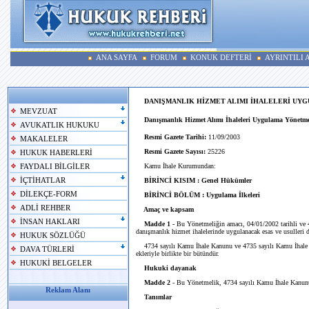
ANA SAYFA
FORUM
KONUK DEFTERİ
AYRINTILI
DANIŞMANLIK HİZMET ALIMI İHALELERİ UY
MEVZUAT
Danışmanlık Hizmet Alımı İhaleleri Uygulama Yönetme
AVUKATLIK HUKUKU
Resmi Gazete Tarihi:
11/09/2003
MAKALELER
Resmi Gazete Sayısı:
25226
HUKUK HABERLERİ
Kamu İhale Kurumundan:
FAYDALI BİLGİLER
İÇTİHATLAR
BİRİNCİ KISIM : Genel Hükümler
DİLEKÇE-FORM
BİRİNCİ BÖLÜM : Uygulama İlkeleri
ADLİ REHBER
Amaç ve kapsam
İNSAN HAKLARI
Madde 1 -
Bu Yönetmeliğin amacı, 04/01/2002 tarihli ve 
danışmanlık hizmet ihalelerinde uygulanacak esas ve usulleri 
HUKUK SÖZLÜĞÜ
4734 sayılı Kamu İhale Kanunu ve 4735 sayılı Kamu İhale S
DAVA TÜRLERİ
ekleriyle birlikte bir bütündür.
HUKUKİ BELGELER
Hukuki dayanak
Madde 2
- Bu Yönetmelik, 4734 sayılı Kamu İhale Kanunu
Reklam Alanı
Tanımlar