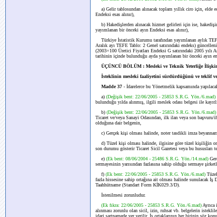
a) Gelir tablosundan alınacak toplam yıllık ciro için, elde ed
Endeksi esas alınır),
b) Hakedişlerden alınacak hizmet gelirleri için ise, hakedişi
yayımlanan bir önceki ayın Endeksi esas alınır),
Türkiye İstatistik Kurumu tarafından yayımlanan aylık TEFE (
Aralık ayı TEFE Tablo: 2 Genel satırındaki endeks) güncelle
(2003=100 Üretici Fiyatları Endeksi G satırındaki 2005 yılı Aral
tarihinin içinde bulunduğu ayda yayımlanan bir önceki ayın end
ÜÇÜNCÜ BÖLÜM : Mesleki ve Teknik Yeterliğe İlişkin
İsteklinin mesleki faaliyetini sürdürdüğünü ve teklif ve
Madde 37
- İdarelerce bu Yönetmelik kapsamında yapılacak
a)
(Değişik bent: 22/06/2005 - 25853 S.R.G. Yön./6.mad)
bulunduğu yılda alınmış, ilgili meslek odası belgesi ile kayıt
b)
(Değişik bent: 22/06/2005 - 25853 S.R.G. Yön./6.mad
Ticaret ve/veya Sanayi Odasından, ilk ilan veya son başvuru/iha
olduğuna dair belgenin,
c) Gerçek kişi olması halinde, noter tasdikli imza beyannam
d) Tüzel kişi olması halinde, ilgisine göre tüzel kişiliğin orta
son durumu gösterir Ticaret Sicil Gazetesi veya bu hususları tev
e)
(Ek bent: 08/06/2004 - 25486 S.R.G. Yön./14.mad)
Ger
sermayesinin yarısından fazlasına sahip olduğu sermaye şirke
f)
(Ek bent: 22/06/2005 - 25853 S.R.G. Yön./6.mad)
Tüzel
fazla hissesine sahip ortağına ait olması halinde sunulacak İ
Taahhütname (Standart Form KİK029.3/D).
İstenilmesi zorunludur.
(Ek fıkra: 22/06/2005 - 25853 S.R.G. Yön./6.mad)
Ayrıca 
alınması zorunlu olan sicil, izin, ruhsat vb. belgelerin istekli
idari şartnamede yer verilir. İş ortaklarının her birinin söz k