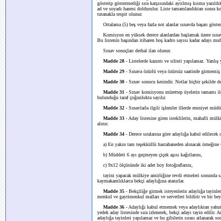
gösterip göstermediği sıra karşısındaki ayrılmış kısma yazıldıkt
ad ve soyadı hanesi doldurulur. Liste tamamlandıktan sonra k
tutanakla tespit olunur.
Ortalama (5) beş veya fazla not alanlar sınavda başarı göster
Komisyon en yüksek derece alanlardan başlamak üzere sınavda ba
Bu listenin başından itibaren boş kadro sayısı kadar adayı muht
Sınav sonuçları derhal ilan olunur.
Madde 28
- Listelerde kazıntı ve silinti yapılamaz. Yanlış
Madde 29
- Sınava özürlü veya özürsüz saatinde girmemiş 
Madde 30
- Sınav sonucu kesindir. Notlar hiçbir şekilde de
Madde 31
- Sınav komisyonu mürettep üyelerin tamamı ile t
bulunduğu taraf çoğunlukta sayılır.
Madde 32
- Sınavlarla ilgili işlemler illerde emniyet müdü
Madde 33
- Aday listesine giren isteklilerin, mahalli mülk
alınır.
Madde 34
- Derece sıralarına göre adaylığa kabul edilecek
a) En yakın tam teşekküllü hastahaneden alınacak örneğine u
b) Müddeti 6 ayı geçmeyen çiçek aşısı kağıtlarını,
c) 9x12 ölçüsünde iki adet boy fotoğraflarını,
tayini yapacak mülkiye amirliğine tevdi etmeleri sonunda sağ
kaymakamlıklarca bekçi adaylığına atanırlar.
Madde 35
- Bekçiliğe girmek isteyenlerin adaylığa tayinler
menkul ve gayrimenkul malları ve servetleri bildirir ve bir b
Madde 36
- Adaylığı kabul etmemek veya adaylıktan yahut b
yedek aday listesinde sıra izlenerek, bekçi adayı tayin edilir. A
adaylığa tayinleri yapılamaz ve bu gibilerin sırası atlanarak son