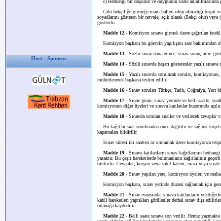
c) Herhangi bir düşünce ve duygunun sözle anlatılmasında g
Gibi bekçiliğe girmeğe mani halleri olup olmadığı tespit ve b
soyadlarını gösteren bir cetvele, açık olarak (Bekçi olur) veya
gösterilir.
Madde 12
- Komisyon sınava girmek üzere çağırılan istekli
Komisyon başkanı bu görevin yapılışını saat bakımından dü
Madde 13
- Sözlü sınav sona erince, sınav sonuçlarını gös
Host - Sponsor
Madde 14
- Sözlü sınavda başarı gösterenler yazılı sınava t
Madde 15
- Yazılı sınavda sorulacak sorular, komisyonun, 
mühürlenerek başkana teslim edilir.
Madde 16
- Sınav soruları Türkçe, Tarih, Coğrafya, Yurt bi
Madde 17
- Sınav günü, sınav yerinde ve belli saatte, sua
komisyonun diğer üyeleri ve sınava katılanlar huzurunda açılır, 
Madde 18
- Sınavda sorulan sualler ve verilecek cevaplar va
Bu kağıtlar sual sorulmadan önce dağıtılır ve sağ üst köşeleri
kapamaları bildirilir.
Sınav süresi iki saatten az olmamak üzere komisyonca tespit e
Madde 19
- Sınava katılanların sınav kağıtlarının herhangi 
yasaktır. Bu çeşit hareketlerde bulunanların kağıtlarının geçe
bildirilir. Cevaplar, kurşun veya sabit kalem, mavi veya siyah 
Madde 20
- Sınav yapılan yere, komisyon üyeleri ve mahall
Komisyon başkanı, sınav yerinde düzeni sağlamak için gerekli
Madde 21
- Sınav esnasında, sınava katılanların yekdiğerl
kabil hareketleri yaptıkları görülenler derhal sınav dışı edili
tutanağa kaydedilir.
Madde 22
- Belli saate sınava son verilir. Henüz yazmakta o