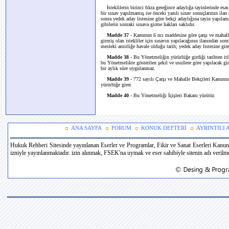
İsteklilerin birinci fıkra gereğince adaylığa tayinlerinde esas
bir sınav yapılmamış ise önceki yazılı sınav sonuçlarının ilan e
sonra yedek aday listesine göre bekçi adaylığına tayin yapılama
gibilerin sonraki sınava girme hakları saklıdır.
Madde 37
- Kanunun 6 ncı maddesine göre çarşı ve mahalle
girmiş olan istekliler için sınavın yapılacağının ilanından sonr
mesleki amirliğe havale olduğu tarih; yedek aday listesine giren
Madde 38
- Bu Yönetmeliğin yürürlüğe girdiği tarihten it
bu Yönetmelikte gösterilen şekil ve usullere göre yapılacak g
bir aylık süre uygulanmaz.
Madde 39
- 772 sayılı Çarşı ve Mahalle Bekçileri Kanun
yürürlüğe girer.
Madde 40
- Bu Yönetmeliği İçişleri Bakanı yürütür.
ANA SAYFA
FORUM
KONUK DEFTERİ
AYRINTILI
Hukuk Rehberi Sitesinde yayınlanan Eserler ve Programlar, Fikir ve Sanat Eserleri Kanun
izniyle yayınlanmaktadır. izin alınmak, FSEK'na uymak ve eser sahibiyle sitenin adı verilmek 