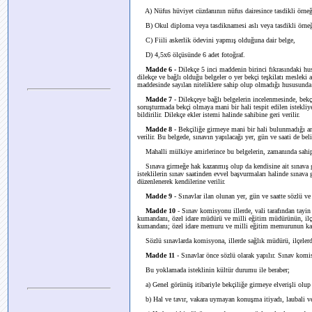
A) Nüfus hüviyet cüzdanının nüfus dairesince tasdikli örneğ
B) Okul diploma veya tasdiknamesi aslı veya tasdikli örneğ
C) Fiili askerlik ödevini yapmış olduğuna dair belge,
D) 4,5x6 ölçüsünde 6 adet fotoğraf.
Madde 6 -
Dilekçe 5 inci maddenin birinci fıkrasındaki hu
dilekçe ve bağlı olduğu belgeler o yer bekçi teşkilatı mesleki 
maddesinde sayılan niteliklere sahip olup olmadığı hususunda 
Madde 7
- Dilekçeye bağlı belgelerin incelenmesinde, bekçil
soruşturmada bekçi olmaya mani bir hali tespit edilen istekliy
bildirilir. Dilekçe ekler istemi halinde sahibine geri verilir.
Madde 8
- Bekçiliğe girmeye mani bir hali bulunmadığı anlaş
verilir. Bu belgede, sınavın yapılacağı yer, gün ve saati de belir
Mahalli mülkiye amirlerince bu belgelerin, zamanında sahiple
Sınava girmeğe hak kazanmış olup da kendisine ait sınava gir
isteklilerin sınav saatinden evvel başvurmaları halinde sınava
düzenlenerek kendilerine verilir.
Madde 9
- Sınavlar ilan olunan yer, gün ve saatte sözlü ve 
Madde 10
- Sınav komisyonu illerde, vali tarafından tayi
kumandanı, özel idare müdürü ve milli eğitim müdürünün, ilç
kumandanı; özel idare memuru ve milli eğitim memurunun katı
Sözlü sınavlarda komisyona, illerde sağlık müdürü, ilçelerde 
Madde 11
- Sınavlar önce sözlü olarak yapılır. Sınav komis
Bu yoklamada isteklinin kültür durumu ile beraber;
a) Genel görünüş itibariyle bekçiliğe girmeye elverişli olup
b) Hal ve tavır, vakara uymayan konuşma itiyadı, laubali ve y