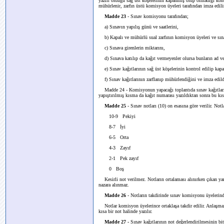
yazılı olduğu sağ üst köşelerinin kapanmış olup olmadığı kontr
mühürlenir, zarfın üstü komisyon üyeleri tarafından imza edili
Madde 23
- Sınav komisyonu tarafından;
a) Sınavın yapılış günü ve saatlerini,
b) Kapalı ve mühürlü sual zarfının komisyon üyeleri ve sınav
c) Sınava girenlerin miktarını,
d) Sınava katılıp da kağıt vermeyenler olursa bunların ad ve
e) Sınav kağıtlarının sağ üst köşelerinin kontrol edilip kapal
f) Sınav kağıtlarının zarflanıp mühürlendiğini ve imza edildiğ
Madde 24 - Komisyonun yapacağı toplantıda sınav kağıtlarının
yapıştırılmış kısma da kağıt numarası yazıldıktan sonra bu kısı
Madde 25
- Sınav notları (10) on esasına göre verilir. Notla
10-9 Pekiyi
8-7 İyi
6-5 Orta
4-3 Zayıf
2-1 Pek zayıf
0 Boş
Kesirli not verilmez. Notların ortalaması alınırken çıkan yar
nazara alınmaz.
Madde 26
- Notların takdirinde sınav komisyonu üyelerind
Notlar komisyon üyelerince ortaklaşa takdir edilir. Anlaşmazl
kısa bir not halinde yazılır.
Madde 27 -
Sınav kağıtlarının not değerlendirilmesinin biti