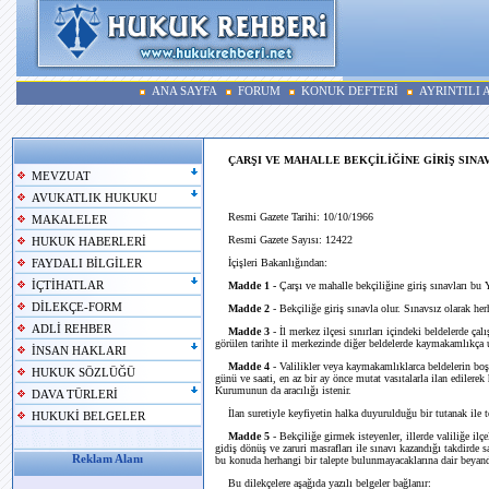
ANA SAYFA
FORUM
KONUK DEFTERİ
AYRINTILI
ÇARŞI VE MAHALLE BEKÇİLİĞİNE GİRİŞ SINA
MEVZUAT
AVUKATLIK HUKUKU
Resmi Gazete Tarihi: 10/10/1966
MAKALELER
Resmi Gazete Sayısı: 12422
HUKUK HABERLERİ
İçişleri Bakanlığından:
FAYDALI BİLGİLER
İÇTİHATLAR
Madde 1 -
Çarşı ve mahalle bekçiliğine giriş sınavları bu Y
DİLEKÇE-FORM
Madde 2
- Bekçiliğe giriş sınavla olur. Sınavsız olarak he
ADLİ REHBER
Madde 3
- İl merkez ilçesi sınırları içindeki beldelerde çal
görülen tarihte il merkezinde diğer beldelerde kaymakamlıkça u
İNSAN HAKLARI
Madde 4
- Valilikler veya kaymakamlıklarca beldelerin boş 
HUKUK SÖZLÜĞÜ
günü ve saati, en az bir ay önce mutat vasıtalarla ilan ediler
Kurumunun da aracılığı istenir.
DAVA TÜRLERİ
İlan suretiyle keyfiyetin halka duyurulduğu bir tutanak ile te
HUKUKİ BELGELER
Madde 5
- Bekçiliğe girmek isteyenler, illerde valiliğe il
gidiş dönüş ve zaruri masrafları ile sınavı kazandığı takdirde s
Reklam Alanı
bu konuda herhangi bir talepte bulunmayacaklarına dair beyanda
Bu dilekçelere aşağıda yazılı belgeler bağlanır: