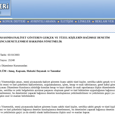
KONUK DEFTERİ
AYRINTILI ARAMA
İLETİŞİM
LİNKLER
REKLAM VER
YASASINDA FAALİYET GÖSTEREN GERÇEK VE TÜZEL KİŞİLERİN BAĞIMSIZ DENETİM
INCA DENETLENMESİ HAKKINDA YÖNETMELİK
arihi: 03/10/2003
ayısı: 25248
ı Düzenleme Kurumundan:
LÜM : Amaç, Kapsam, Hukuki Dayanak ve Tanımlar
 Yönetmeliğin amacı, enerji piyasasında faaliyet gösteren lisans sahibi tüzel kişiler, sertifika sahibi gerçek ve tüz
ibi resmi ve özel şirketlerin faaliyetlerinin, uygulamalarının, işlem, hesap ve mali tablolarının; genel kabul g
Piyasası Düzenleme Kurulunca yürürlüğe konulan hesap ve kayıt düzeni ile mali raporlamaya ilişkin düzenlemeler
ans, sertifika ve yetki belgelerinin ayrılmaz parçasını oluşturan genel ve özel hükümlere uygunluğunun bağımsı
netlenmesi, bu denetimleri yapacak bağımsız denetim kuruluşlarının yetkilendirilmesi ve yetkilerinin geçici ya d
şkin usul ve esasları belirlemektir.
 Yönetmelik, enerji piyasasında faaliyet gösteren lisans sahibi tüzel kişiler, sertifika sahibi gerçek ve tüzel kişil
esmi ve özel şirketlerin bağımsız denetim kuruluşlarınca denetlenmesi, bu denetimleri yapacak bağımsız denetim 
 ve yetkilerinin geçici ya da sürekli olarak kaldırılmasına ilişkin usul ve esasları kapsar.