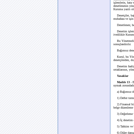
işlemlerin, hata
denetlenenin yöne
Kuruma yazılı ola
Denetçiler, bağım
muhafaza ve işin
Denetlenen; hesa
Denetim işlemini
ivedilikle Kuruma
Bu Yönetmelik ka
sonuçlandırılır.
Bağımsız denetim 
Kurul, bu Yönetm
denetçilerden, do
Denetim faaliyet
ortaklarının, yön
Yasaklar
Madde 13
- B
uymak zorundadır
a) Bağımsız dene
1) Defter tutma 
2) Finansal bilg
belge düzenleme 
3) Değerleme ve
4) İç denetim d
5) Tahkim ve bi
6) Diğer danışm