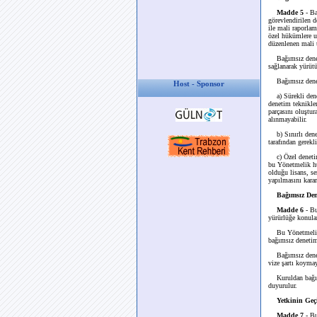
Madde 5
- B
görevlendirilen d
ile mali raporlam
özel hükümlere u
düzenlenen mali t
Bağımsız denetim
sağlanarak yürütü
Bağımsız denetim
Host - Sponsor
a) Sürekli denet
denetim teknikler
parçasını oluştu
alınmayabilir.
b) Sınırlı denet
tarafından gerek
c) Özel denetim: 
bu Yönetmelik hük
olduğu lisans, s
yapılmasını kararl
Bağımsız Den
Madde 6
- Bu
yürürlüğe konula
Bu Yönetmelik ka
bağımsız denetim
Bağımsız denetim
vize şartı koymay
Kuruldan bağımsı
duyurulur.
Yetkinin Geç
Madde 7
- B