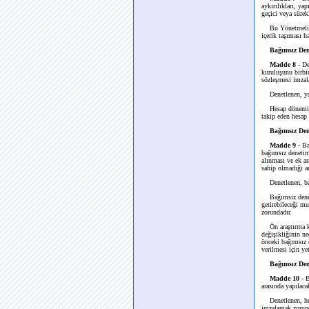
aykırılıkları, ya
geçici veya sürekl
Bu Yönetmelik hü
içerik taşıması h
Bağımsız De
Madde 8
- D
kuruluşunu birbi
sözleşmesi imzal
Denetlenen, yapt
Hesap dönemi içe
takip eden hesap 
Bağımsız Den
Madde 9
- Ba
bağımsız denetim
alınması ve ek a
sahip olmadığı a
Denetlenen, bağı
Bağımsız denetim
getirebileceği m
zorundadır.
Ön araştırma kap
değişikliğinin ne
önceki bağımsız 
verilmesi için y
Bağımsız Den
Madde 10
- B
arasında yapılaca
Denetlenen, her 
imzalamak zorunda