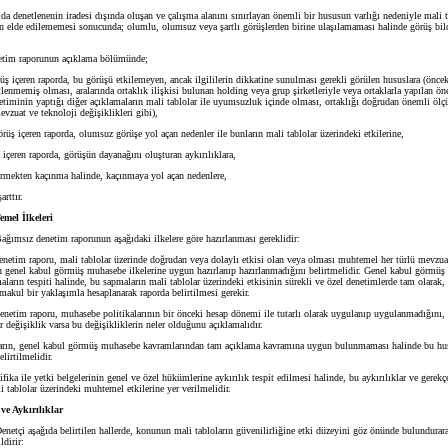
 denetlenenin iradesi dışında oluşan ve çalışma alanını sınırlayan önemli bir hususun varlığı nedeniyle mali ta
rin elde edilememesi sonucunda; olumlu, olumsuz veya şartlı görüşlerden birine ulaşılamaması halinde görüş bi
im raporunun açıklama bölümünde;
içeren raporda, bu görüşü etkilemeyen, ancak ilgililerin dikkatine sunulması gerekli görülen hususlara (öncek
tlenmemiş olması, aralarında ortaklık ilişkisi bulunan holding veya grup şirketleriyle veya ortaklarla yapılan ön
etiminin yaptığı diğer açıklamaların mali tablolar ile uyumsuzluk içinde olması, ortaklığı doğrudan önemli ölç
evzuat ve teknoloji değişiklikleri gibi),
 içeren raporda, olumsuz görüşe yol açan nedenler ile bunların mali tablolar üzerindeki etkilerine,
içeren raporda, görüşün dayanağını oluşturan aykırılıklara,
mekten kaçınma halinde, kaçınmaya yol açan nedenlere,
rttır.
emel İlkeleri
ağımsız denetim raporunun aşağıdaki ilkelere göre hazırlanması gereklidir:
tim raporu, mali tablolar üzerinde doğrudan veya dolaylı etkisi olan veya olması muhtemel her türlü mevzuat 
ın genel kabul görmüş muhasebe ilkelerine uygun hazırlanıp hazırlanmadığını belirtmelidir. Genel kabul görmü
aların tespiti halinde, bu sapmaların mali tablolar üzerindeki etkisinin sürekli ve özel denetimlerde tam olarak, 
makul bir yaklaşımla hesaplanarak raporda belirtilmesi gerekir.
tim raporu, muhasebe politikalarının bir önceki hesap dönemi ile tutarlı olarak uygulanıp uygulanmadığını
ir değişiklik varsa bu değişikliklerin neler olduğunu açıklamalıdır.
rın, genel kabul görmüş muhasebe kavramlarından tam açıklama kavramına uygun bulunmaması halinde bu husu
elirtilmelidir.
ika ile yetki belgelerinin genel ve özel hükümlerine aykırılık tespit edilmesi halinde, bu aykırılıklar ve gerekçe
li tablolar üzerindeki muhtemel etkilerine yer verilmelidir.
 ve Aykırılıklar
Denetçi aşağıda belirtilen hallerde, konunun mali tabloların güvenilirliğine etki düzeyini göz önünde bulundurara
dirir: