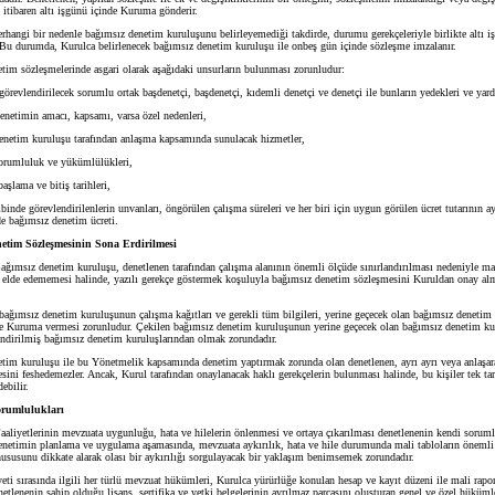
n itibaren altı işgünü içinde Kuruma gönderir.
angi bir nedenle bağımsız denetim kuruluşunu belirleyemediği takdirde, durumu gerekçeleriyle birlikte altı i
 Bu durumda, Kurulca belirlenecek bağımsız denetim kuruluşu ile onbeş gün içinde sözleşme imzalanır.
 sözleşmelerinde asgari olarak aşağıdaki unsurların bulunması zorunludur:
evlendirilecek sorumlu ortak başdenetçi, başdenetçi, kıdemli denetçi ve denetçi ile bunların yedekleri ve yard
etimin amacı, kapsamı, varsa özel nedenleri,
etim kuruluşu tarafından anlaşma kapsamında sunulacak hizmetler,
orumluluk ve yükümlülükleri,
lama ve bitiş tarihleri,
nde görevlendirilenlerin unvanları, öngörülen çalışma süreleri ve her biri için uygun görülen ücret tutarının 
de bağımsız denetim ücreti.
etim Sözleşmesinin Sona Erdirilmesi
ağımsız denetim kuruluşu, denetlenen tarafından çalışma alanının önemli ölçüde sınırlandırılması nedeniyle mali
ri elde edememesi halinde, yazılı gerekçe göstermek koşuluyla bağımsız denetim sözleşmesini Kuruldan onay al
msız denetim kuruluşunun çalışma kağıtları ve gerekli tüm bilgileri, yerine geçecek olan bağımsız denetim
e Kuruma vermesi zorunludur. Çekilen bağımsız denetim kuruluşunun yerine geçecek olan bağımsız denetim ku
lendirilmiş bağımsız denetim kuruluşlarından olmak zorundadır.
 kuruluşu ile bu Yönetmelik kapsamında denetim yaptırmak zorunda olan denetlenen, ayrı ayrı veya anlaşar
ini feshedemezler. Ancak, Kurul tarafından onaylanacak haklı gerekçelerin bulunması halinde, bu kişiler tek tara
ebilir.
orumlulukları
Faaliyetlerinin mevzuata uygunluğu, hata ve hilelerin önlenmesi ve ortaya çıkarılması denetlenenin kendi sorum
enetimin planlama ve uygulama aşamasında, mevzuata aykırılık, hata ve hile durumunda mali tabloların önemli
hususunu dikkate alarak olası bir aykırılığı sorgulayacak bir yaklaşım benimsemek zorundadır.
i sırasında ilgili her türlü mevzuat hükümleri, Kurulca yürürlüğe konulan hesap ve kayıt düzeni ile mali rapo
etlenenin sahip olduğu lisans, sertifika ve yetki belgelerinin ayrılmaz parçasını oluşturan genel ve özel hüküml