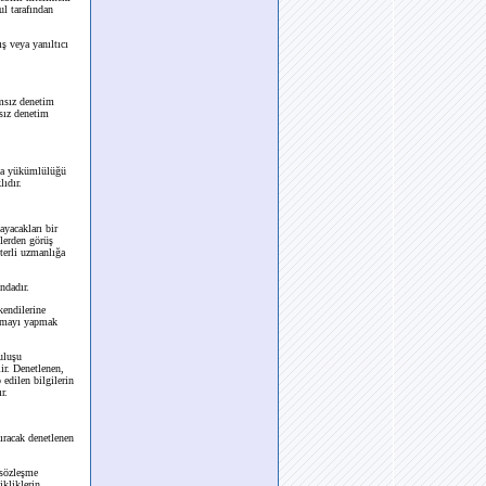
ul tarafından
ş veya yanıltıcı
ımsız denetim
msız denetim
rma yükümlülüğü
ıdır.
yacakları bir
lerden görüş
terli uzmanlığa
ndadır.
endilerine
ırmayı yapmak
uluşu
ir. Denetlenen,
edilen bilgilerin
r.
ıracak denetlenen
 sözleşme
ikliklerin