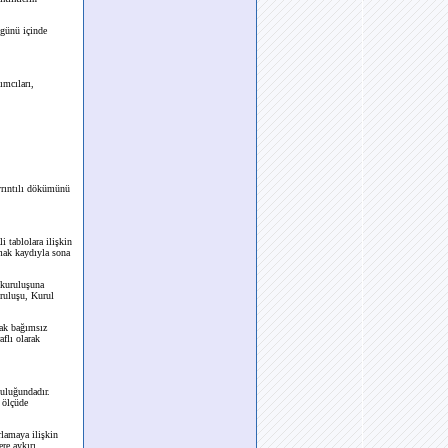
şgünü içinde
ımcıları,
ayrıntılı dökümünü
 tablolara ilişkin
mak kaydıyla sona
 kuruluşuna
ruluşu, Kurul
ak bağımsız
flı olarak
luluğundadır.
 ölçüde
rlamaya ilişkin
ere aykırı