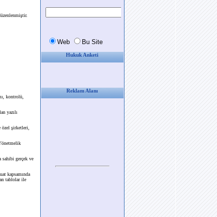
üzenlenmiştir.
Hukuk Anketi
Reklam Alanı
mı, kontrolü,
lan yazılı
özel şirketleri,
 Yönetmelik
 sahibi gerçek ve
zuat kapsamında
an tablolar ile