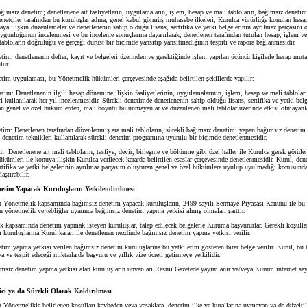
ağımsız denetim; denetlenene ait faaliyetlerin, uygulamaların, işlem, hesap ve mali tabloların, bağımsız deneti
enetçiler tarafından bu kuruluşlar adına, genel kabul görmüş muhasebe ilkeleri, Kurulca yürürlüğe konulan hesa
aya ilişkin düzenlemeler ve denetlenenin sahip olduğu lisans, sertifika ve yetki belgelerinin ayrılmaz parçasını 
ygunluğunun incelenmesi ve bu inceleme sonuçlarına dayanılarak, denetlenen tarafından tutulan hesap, işlem ve 
abloların doğruluğu ve gerçeği dürüst bir biçimde yansıtıp yansıtmadığının tespiti ve rapora bağlanmasıdır.
, denetlenenin defter, kayıt ve belgeleri üzerinden ve gerektiğinde işlem yapılan üçüncü kişilerle hesap muta
lür.
 uygulaması, bu Yönetmelik hükümleri çerçevesinde aşağıda belirtilen şekillerde yapılır:
im: Denetlenenin ilgili hesap dönemine ilişkin faaliyetlerinin, uygulamalarının, işlem, hesap ve mali tablolar
i kullanılarak her yıl incelenmesidir. Sürekli denetimde denetlenenin sahip olduğu lisans, sertifika ve yetki bel
ran genel ve özel hükümlerden, mali boyutu bulunmayanlar ve düzenlenen mali tablolar üzerinde etkisi olmayanl
im: Denetlenen tarafından düzenlenmiş ara mali tabloların, sürekli bağımsız denetimi yapan bağımsız denetim
li denetim teknikleri kullanılarak sürekli denetim programına uyumlu bir biçimde denetlenmesidir.
Denetlenene ait mali tabloların; tasfiye, devir, birleşme ve bölünme gibi özel haller ile Kurulca gerek görülen
ümleri ile konuya ilişkin Kurulca verilecek kararda belirtilen esaslar çerçevesinde denetlenmesidir. Kurul, den
ertifika ve yetki belgelerinin ayrılmaz parçasını oluşturan genel ve özel hükümlere uyulup uyulmadığı konusund
aştırabilir.
etim Yapacak Kuruluşların Yetkilendirilmesi
 Yönetmelik kapsamında bağımsız denetim yapacak kuruluşların, 2499 sayılı Sermaye Piyasası Kanunu ile bu
n yönetmelik ve tebliğler uyarınca bağımsız denetim yapma yetkisi almış olmaları şarttır.
psamında denetim yapmak isteyen kuruluşlar, talep edilecek belgelerle Kuruma başvururlar. Gerekli koşullar
 kuruluşlarına Kurul kararı ile denetlenen nezdinde bağımsız denetim yapma yetkisi verilir.
 yapma yetkisi verilen bağımsız denetim kuruluşlarına bu yetkilerini gösteren birer belge verilir. Kurul, bu b
a ve tespit edeceği miktarlarda başvuru ve yıllık vize ücreti getirmeye yetkilidir.
z denetim yapma yetkisi alan kuruluşların unvanları Resmi Gazetede yayımlanır ve/veya Kurum internet say
ici ya da Sürekli Olarak Kaldırılması
u Yönetmelikle belirlenen koşulları kaybeden veya yasaklara, denetim ilke ve kurallarına uymayan ya da düzeltile