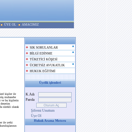
ÜYE OL
AMACIMIZ
SIK SORULANLAR
BİLGİ EDİNME
TÜKETİCİ KÖŞESİ
ÜCRETSİZ AVUKATLIK
HUKUK EĞİTİMİ
Üyelik işlemleri
el kişiler ile
K.Adı
örmüş muhasebe
Parola
 ve bu kişilerin
z denetim
a sürekli olarak
Şifremi Unuttum
Üye Ol
Hukuk Arama Motoru
er ile yetki
kuruluşlarının