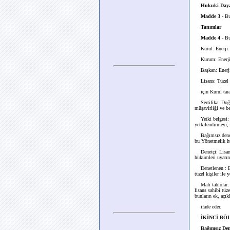
Hukuki Day
Madde 3
- Bu
Tanımlar
Madde 4
- Bu
Kurul: Enerji P
Kurum: Enerji 
Başkan: Enerji 
Lisans: Tüzel ki
için Kurul taraf
Sertifika: Doğal 
müşavirliği ve be
Yetki belgesi: Re
yetkilendirmeyi,
Bağımsız denetim 
bu Yönetmelik hü
Denetçi: Lisans s
hükümleri uyarın
Denetlenen : Bu 
tüzel kişiler ile 
Mali tablolar: K
lisans sahibi tüze
bunların ek, açık
ifade eder.
İKİNCİ BÖLÜ
Bağımsız Den