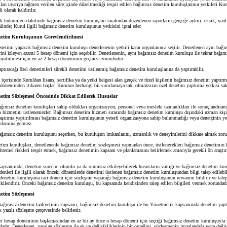
pılan uyarıya rağmen verilen süre içinde düzeltmediği tespit edilen bağımsız denetim kuruluşlarının yetkileri Kur
i olarak kaldırılır.
kümleri dahilinde bağımsız denetim kuruluşları tarafından düzenlenen raporların gerçeğe aykırı, eksik, yanlı
alinde; Kurul ilgili bağımsız denetim kuruluşunun yetkisini iptal eder.
netim Kuruluşunun Görevlendirilmesi
enetimi yapacak bağımsız denetim kuruluşu denetlenenin yetkili karar organlarınca seçilir. Denetlenen aynı bağ
rini izleyen azami 5 hesap dönemi için seçebilir. Denetlenenin, aynı bağımsız denetim kuruluşu ile tekrar bağı
ayabilmesi için en az 2 hesap döneminin geçmesi zorunludur.
ıracağı özel denetimleri sürekli denetimi üstlenmiş bağımsız denetim kuruluşlarına da yaptırabilir.
risinde Kuruldan lisans, sertifika ya da yetki belgesi alan gerçek ve tüzel kişilerin bağımsız denetim yaptı
döneminden itibaren başlar. Kurulun herhangi bir sınırlamaya tabi olmaksızın özel denetim yaptırma yetkisi sakl
etim Sözleşmesi Öncesinde Dikkat Edilecek Hususlar
ğımsız denetim kuruluşları sahip oldukları organizasyon, personel veya mesleki uzmanlıkları ile sonuçlandırama
 hizmetini üstlenemezler. Bağımsız denetim hizmeti sırasında bağımsız denetim kuruluşu dışındaki uzman kişi
raştırma yaptırılması bağımsız denetim kuruluşunun yeterli organizasyona sahip bulunmadığı veya denetçinin ye
nlamına gelmez.
msız denetim kuruluşunu seçerken, bu kuruluşun imkanlarını, uzmanlık ve deneyimlerini dikkate almak zoru
 kuruluşları, denetlenenle bağımsız denetim sözleşmesi yapmadan önce, üstlenecekleri bağımsız denetimin k
uhtemel riskleri tespit etmek, bağımsız denetimin kapsam ve planlamasını belirlemek amacıyla gerekli ön araşt
samında, denetim sürecini olumlu ya da olumsuz etkileyebilecek hususların varlığı ve bağımsız denetim kur
denleri ile ilgili olarak önceki dönemlerde denetimi üstlenen bağımsız denetim kuruluşundan bilgi talep edilebil
denetim kuruluşuna cari dönem için sözleşme yapacağı bağımsız denetim kuruluşunun unvanını bildirir ve talep 
etkilendirir. Önceki bağımsız denetim kuruluşu, bu kapsamda kendisinden talep edilen bilgileri vermek zorundadı
etim Sözleşmesi
ağımsız denetim faaliyetinin kapsamı, bağımsız denetim kuruluşu ile bu Yönetmelik kapsamında denetim yapt
k yazılı sözleşme çerçevesinde belirlenir.
hesap döneminin başlamasından en az bir ay önce o hesap dönemi için seçtiği bağımsız denetim kuruluşuyla
dır. Denetlenen, yapılan sözleşme ile ek ve değişikliklerinin bir örneğini, sözleşmenin imzalandığı veya değiş