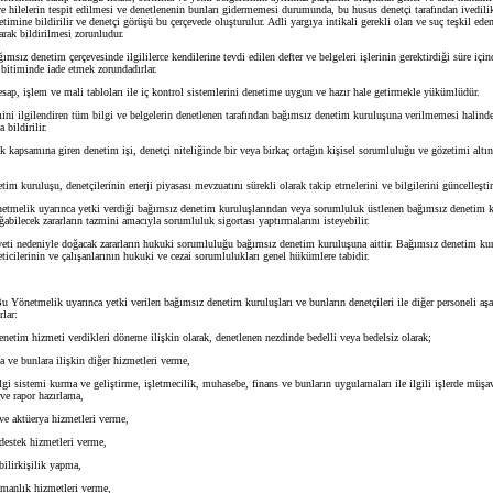
 ve hilelerin tespit edilmesi ve denetlenenin bunları gidermemesi durumunda, bu husus denetçi tarafından ivedil
timine bildirilir ve denetçi görüşü bu çerçevede oluşturulur. Adli yargıya intikali gerekli olan ve suç teşkil eden
rak bildirilmesi zorunludur.
sız denetim çerçevesinde ilgililerce kendilerine tevdi edilen defter ve belgeleri işlerinin gerektirdiği süre içi
 bitiminde iade etmek zorundadırlar.
p, işlem ve mali tabloları ile iç kontrol sistemlerini denetime uygun ve hazır hale getirmekle yükümlüdür.
 ilgilendiren tüm bilgi ve belgelerin denetlenen tarafından bağımsız denetim kuruluşuna verilmemesi halind
 bildirilir.
psamına giren denetim işi, denetçi niteliğinde bir veya birkaç ortağın kişisel sorumluluğu ve gözetimi altın
kuruluşu, denetçilerinin enerji piyasası mevzuatını sürekli olarak takip etmelerini ve bilgilerini güncelleştir
elik uyarınca yetki verdiği bağımsız denetim kuruluşlarından veya sorumluluk üstlenen bağımsız denetim k
ğabilecek zararların tazmini amacıyla sorumluluk sigortası yaptırmalarını isteyebilir.
i nedeniyle doğacak zararların hukuki sorumluluğu bağımsız denetim kuruluşuna aittir. Bağımsız denetim ku
eticilerinin ve çalışanlarının hukuki ve cezai sorumlulukları genel hükümlere tabidir.
u Yönetmelik uyarınca yetki verilen bağımsız denetim kuruluşları ve bunların denetçileri ile diğer personeli a
lar:
tim hizmeti verdikleri döneme ilişkin olarak, denetlenen nezdinde bedelli veya bedelsiz olarak;
ve bunlara ilişkin diğer hizmetleri verme,
i sistemi kurma ve geliştirme, işletmecilik, muhasebe, finans ve bunların uygulamaları ile ilgili işlerde müşa
ve rapor hazırlama,
 aktüerya hizmetleri verme,
estek hizmetleri verme,
lirkişilik yapma,
anlık hizmetleri verme,