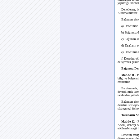
yapıldığı tarihte
Denetlenen, herh
Kuruma bildirir.
Bağımsız denetim
a) Denetimde gör
b) Bağımsız den
c) Bağımsız den
d) Tarafların s
e) Denetimin baş
f) Denetim ekibi
de içerecek şekil
Bağımsız Den
Madde 11
- B
bilgi ve belgele
erdirebilir.
Bu durumda, bağı
devredilmek üzer
tarafından yetki
Bağımsız denetim
denetim sözleşmes
sözleşmeyi feshed
Tarafların S
Madde 12
- 
Ancak, denetçi d
etkilenebileceği 
Denetim faaliyet
düzenlemeler, den