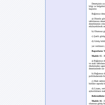
Denetçinin ya da
bilgi ve belgele
kaçınılır.
Bağımsız denet
a) Olumlu görüş 
tablolarının dene
denetlenenin yön
etkileyebilecek m
b) Olumsuz görüş
c) Şartlı görüş 
d) Görüş bildir
yer verilmesi şa
Raporların T
Madde 15
- B
a) Bağımsız dene
ve mali tablolar
ilkelerinden sapm
denetimlerde ise 
b) Bağımsız dene
politikalarında b
c) Mali tablola
birlikte raporda b
d) Lisans, sertif
aykırılıkların ma
Belirsizlikler
Madde 16
- 
olumsuz görüş bil