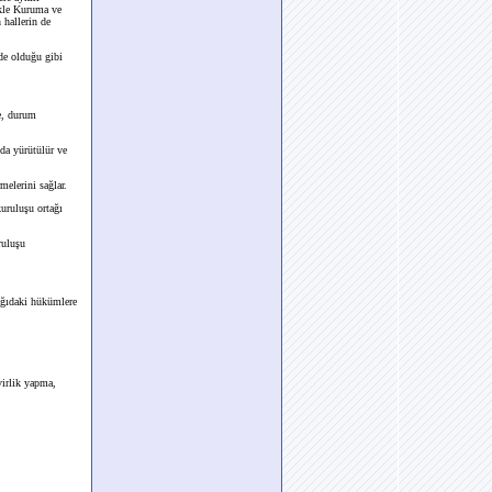
ikle Kuruma ve
 hallerin de
nde olduğu gibi
e, durum
da yürütülür ve
melerini sağlar.
uruluşu ortağı
ruluşu
şağıdaki hükümlere
virlik yapma,