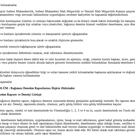
 bulunamazlar.
ılı Serbest Muhasebecilik, Serbest Muhasebeci Mali Müşavirlik ve Yeminli Mali Müşavirlik Kanunu çerçeves
yannamelerin vergi mevzuatı hükümlerine uygunluğunu inceleme faaliyetleri bu kapsamda değerlendirilmez.
m kuruluşunun yönetim ve sermaye bakımından doğrudan ya da dolaylı olarak hakim bulunduğu bir danışmanl
 kuruluşunun gerçek kişi ortakları veya yöneticileri, bağımsız denetim hizmeti verdikleri denetlenene, aynı dö
eti veremez.
 bunların iştiraklerinde yönetim ve danışmanlık işleriyle uğraşamazlar.
bunların iştirakleriyle borç-alacak ve ortaklık ilişkisine giremezler.
slek onuruyla bağdaşmayan işlerle uğraşamazlar.
ştiraklerinin defterlerini tutamaz, mali tablolarını düzenleyemezler.
ye kadar (üçüncü derece dahil) kan ve sıhri hısımları ile eşlerinin; ortağı, yönetim kurulu başkanı, üyesi, gen
veya şirketin benzeri isimler altında faaliyet gösteren birimlerinin müdürü bulundukları firmalarda denetleme f
etleri dolayısıyla öğrendikleri bilgi ve sırları kanunen yetkili kılınanlardan başkasına açıklayamaz ve doğrud
da başkası yararına kullanamazlar.
aşamazlar.
M : Bağımsız Denetim Raporlarına İlişkin Hükümler
tim Raporu ve Denetçi Görüşü
ağımsız denetim raporu, bağımsız denetim sonucunda denetçi görüşünün açıklandığı metindir. Bu raporun ekind
lar yer alır. Denetçi; raporunda olumlu, olumsuz, şartlı görüş bildirir veya görüş bildirmekten kaçınır.
 raporu, sürekli ve özel denetimlerde bu Yönetmeliğin 1, 2, 3 ve 4 no.lu, sınırlı denetimlerde ise 5'nolu eki
olarak düzenlenir.
netlenenin faaliyetlerinin, uygulamalarının, işlem, hesap ve mali tablolarının, genel kabul görmüş muhasebe 
 hesap ve kayıt düzeni ile mali raporlamaya ilişkin düzenlemeler, denetlenenin sahip olduğu lisans, sertifika ve
ılmaz parçasını oluşturan genel ve özel hükümlerden mali boyutu olanlara uygunluğu ve denetlenenin mali durumu
eği yansıttığı anlamındadır. Olumsuz rapor ise, bunun aksini ifade eder. Bir bütün olarak mali tabloların güvenil
lıkların var olması halinde, şartlı rapor düzenlenir.