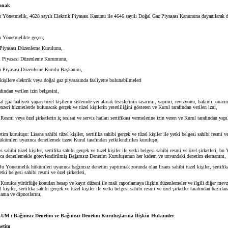
anak
 Yönetmelik, 4628 sayılı Elektrik Piyasası Kanunu ile 4646 sayılı Doğal Gaz Piyasası Kanununa dayanılarak d
 Yönetmelikte geçen;
iyasası Düzenleme Kurulunu,
Piyasası Düzenleme Kurumunu,
Piyasası Düzenleme Kurulu Başkanını,
şilere elektrik veya doğal gaz piyasasında faaliyette bulunabilmeleri
ından verilen izin belgesini,
gaz faaliyeti yapan tüzel kişilerin sistemde yer alacak tesislerinin tasarımı, yapımı, revizyonu, bakımı, onarı
nzeri hizmetlerde bulunacak gerçek ve tüzel kişilerin yeterliliğini gösteren ve Kurul tarafından verilen izni,
smi veya özel şirketlerin iç tesisat ve servis hatları sertifikası vermelerine izin veren ve Kurul tarafından yapı
kuruluşu: Lisans sahibi tüzel kişiler, sertifika sahibi gerçek ve tüzel kişiler ile yetki belgesi sahibi resmi ve 
kümleri uyarınca denetlemek üzere Kurul tarafından yetkilendirilen kuruluşu,
ahibi tüzel kişiler, sertifika sahibi gerçek ve tüzel kişiler ile yetki belgesi sahibi resmi ve özel şirketleri, bu
ca denetlemekle görevlendirilmiş Bağımsız Denetim Kuruluşunun her kıdem ve unvandaki denetim elemanını,
Yönetmelik hükümleri uyarınca bağımsız denetim yaptırmak zorunda olan lisans sahibi tüzel kişiler, sertifika
yetki belgesi sahibi resmi ve özel şirketleri,
urulca yürürlüğe konulan hesap ve kayıt düzeni ile mali raporlamaya ilişkin düzenlemeler ve ilgili diğer mev
l kişiler, sertifika sahibi gerçek ve tüzel kişiler ile yetki belgesi sahibi resmi ve özel şirketler tarafından hazırlan
lama ve dipnotlarını,
M : Bağımsız Denetim ve Bağımsız Denetim Kuruluşlarına İlişkin Hükümler
etim