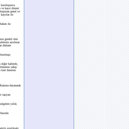
m kuruluşunca
p ve kayıt düzeni
oluşturan genel ve
kayıtlar ile
bakatı da
ının gerekli tüm
gelerinin ayrılmaz
ar dikkate
 kuruluşu
 diğer hallerde,
etlenenin sahip
a özel denetim
 Kanuna dayanarak
ı taşıyan
elgelere yıllık
fasında
bilir nitelikteki