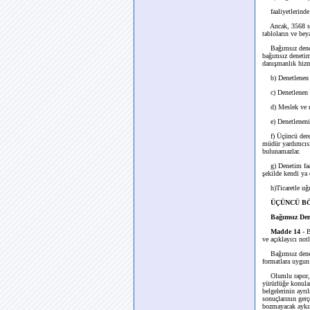
faaliyetlerinde
Ancak, 3568 say
tabloların ve be
Bağımsız deneti
bağımsız denetim
danışmanlık hizm
b) Denetlenen ve
c) Denetlenen ve 
d) Meslek ve me
e) Denetlenenin i
f) Üçüncü derece
müdür yardımcısı 
bulunamazlar.
g) Denetim faaliy
şekilde kendi ya 
h)Ticaretle uğr
ÜÇÜNCÜ BÖLÜ
Bağımsız Dene
Madde 14
- B
ve açıklayıcı not
Bağımsız denetim
formatlara uygun 
Olumlu rapor, de
yürürlüğe konulan
belgelerinin ayr
sonuçlarının gerç
bozmayacak aykırı