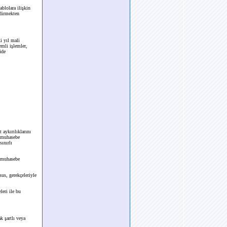
blolara ilişkin
ldirmekten
i yıl mali
emli işlemler,
üde
aykırılıklarını
ş muhasebe
sınırlı
, muhasebe
s, gerekçeleriyle
leri ile bu
k şartlı veya