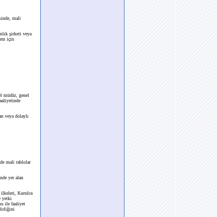
inde, mali
ık şirketi veya
nem için
el müdür, genel
aaliyetinde
an veya dolaylı
e mali tablolar
nde yer alan
ilkeleri, Kurulca
 yetki
 ile faaliyet
irliğini