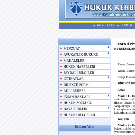
ANA SAYFA
FORUM
ENERJİ Pİ
MEVZUAT
KURULUŞLAR
AVUKATLIK HUKUKU
MAKALELER
Resmi Gazete T
HUKUK HABERLERİ
Resmi Gazete S
FAYDALI BİLGİLER
Enerji Piyasas
İÇTİHATLAR
BİRİNCİ BÖ
DİLEKÇE-FORM
Amaç
ADLİ REHBER
Madde 1
- Bu
İNSAN HAKLARI
yetki belgesi sah
ilkeleri, Enerji 
HUKUK SÖZLÜĞÜ
sahip olduğu lis
DAVA TÜRLERİ
kuruluşlarınca de
kaldırılmasına ili
HUKUKİ BELGELER
Kapsam
Madde 2
- Bu
Reklam Alanı
belgesi sahibi r
yetkilendirilmesi