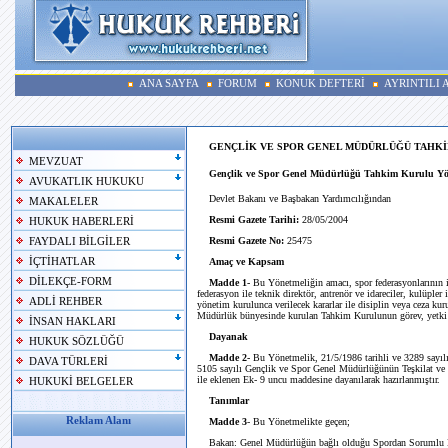
ANA SAYFA
FORUM
KONUK DEFTERİ
AYRINTILI
GENÇLİK VE SPOR GENEL MÜDÜRLÜĞÜ TAHK
MEVZUAT
Gençlik ve Spor Genel Müdürlüğü Tahkim Kurulu Yö
AVUKATLIK HUKUKU
Devlet Bakanı ve Başbakan Yardımcılığından
MAKALELER
Resmi Gazete Tarihi:
28/05/2004
HUKUK HABERLERİ
Resmi Gazete No:
25475
FAYDALI BİLGİLER
İÇTİHATLAR
Amaç ve Kapsam
DİLEKÇE-FORM
Madde 1-
Bu Yönetmeliğin amacı, spor federasyonlarının iş v
federasyon ile teknik direktör, antrenör ve idareciler, kulüpler
ADLİ REHBER
yönetim kurulunca verilecek kararlar ile disiplin veya ceza kuru
Müdürlük bünyesinde kurulan Tahkim Kurulunun görev, yetki ve
İNSAN HAKLARI
Dayanak
HUKUK SÖZLÜĞÜ
Madde 2-
Bu Yönetmelik, 21/5/1986 tarihli ve 3289 sayı
DAVA TÜRLERİ
5105 sayılı Gençlik ve Spor Genel Müdürlüğünün Teşkilat ve
ile eklenen Ek- 9 uncu maddesine dayanılarak hazırlanmıştır.
HUKUKİ BELGELER
Tanımlar
Reklam Alanı
Madde 3
- Bu Yönetmelikte geçen;
Bakan: Genel Müdürlüğün bağlı olduğu Spordan Sorumlu 