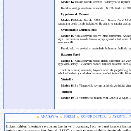
Madde 14
-Tahkim Kurulu kararları, federasyon ve ilgililer t
Kurulun verdiği kararların infazında 9.6.1932 tarihli ve 200
Uygulanacak Mevzuat
Madde 15
-Tahkim Kurulu, 3289 sayılı Kanun, Genel Müdürlü
kanunların usule ilişkin hükümleri ile adalet ve nasafet esasları
Uygulamanın Durdurulması
Madde 16
-Kurula başvuru icra ve infazı durdurmaz. Ancak;
veya itiraz konusu kararda hukuka açıkça aykırılık bulunması h
karar verebilir.
Kurul, haklı ve gerektirici nedenlerin bulunması halinde ihtiya
Başvuru Ücreti
Madde 17
-Kurula başvuru ücreti olarak; sporcular için 20
uygulanan katsayı ile çarpımı sonucu bulunan tutardaki mebla
Tahkim Kurulu; kararında, başvuru ücreti ile yargılama giderl
kabul edilenlerin yatırdıkları başvuru ücretleri iade edilir. İtir
Yürürlük
Madde 18
-Bu Yönetmelik yayımı tarihinde yürürlüğe girer
Yürütme
Madde 19
-Bu Yönetmelik hükümlerini Gençlik ve Spor G
ANA SAYFA
FORUM
KONUK DEFTERİ
AYRINTILI
Hukuk Rehberi Sitesinde yayınlanan Eserler ve Programlar, Fikir ve Sanat Eserleri Kanun
izniyle yayınlanmaktadır. izin alınmak, FSEK'na uymak ve eser sahibiyle sitenin adı verilmek 