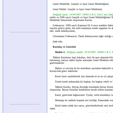
Genel Müdürlük: Gençlik ve Spor Genel Müdürlüğünü,
Genel Müdür: Gençlik ve Spor Genel Müdürünü,
(Değişik tanım: 14/04/2007- 26493 S.R.G Yön/1.md.;Değ
tarihli ve 3289 sayılı Gençlik ve Spor Genel Müdürlüğünün T
Müdürlük bünyesinde oluşturulan Kurulu,
Federasyon: 3289 sayılı Kanunun Ek 9 uncu maddesi hükümleri
seçimle göreve gelen, her türlü kararlarını kendi organları ile
tabi, özerk federasyonları,
Uluslararası Federasyon: Özerk federasyonun bağlı olduğu ul
ifade eder.
Kuruluş ve Görevleri
Madde 4 -
(Değişik madde: 10/10/2007- 26669 S.R.G 
Tahkim Kuruluna; beşi hukukçu, ikisi de spor alanında bili
bulunmuş, kariyer sahibi kişiler arasından Genel Müdürün tekli
görevlendirilir.
Hakim ve savcılar ile bu meslekten sayılanlar hakimlik temin
Kurulu'nda görev alabilirler.
Kurul üyesi seçilebilmek için alanında en az on yıl çalışmı
Üyeler kendi aralarından bir başkan, bir başkan vekili ve bi
Tahkim Kurulu, ihtiyaç duyduğu konularda ihtisas birimleri ol
oluşturulur. İhtisas birimleri kendilerine havale edilen konuları
Kurul, görevinde bağımsızdır. Üyeler, istifa etmedikçe veya
Herhangi bir nedenle boşalan asıl üyeliğe, Kanundaki esasa b
Eksik kalan yedek üye sayısı, görevlendirilecek yeni üyelerl
yapar.