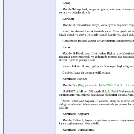
Cevap
Madde 9
-Karşı taraf, en geç on gün içinde cevap dilekçesi
yer alır ve belgeler eklenir.
Görüşme
Madde 10
-Tamamlanan dosya, varsa üyenin düşüncesi veya bi
Kurul, incelemesini evrak üzerinde yapar. Kurul gerek görürs
kapalı olmak ve dosya ile sınırlı kalmak koşuluyla, sözlü açık
Görüşmeleri Başkan yönetir ve tartışmaların sonuçlanmasından
Karar
Madde 11
-Kurul, sportif faaliyetlere ilişkin iş ve işlemlerd
Başkanın görevlendireceği ve çoğunluğa mensup üye tarafından y
eklenir. Kararlar gerekçeli olur.
Kararın hüküm fıkrası, ilgiliye ve federasyon başkanlığına der
Gerekçeli karar daha sonra tebliğ olunur.
Kararların Sonucu
Madde 12 -
(Değişik madde: 14/04/2007- 26493 S.R.G Y
18/6/1927 tarihli ve 1086 sayılı Hukuk Usulü Muhakemeler
yargılamanın yenilenmesi hakkındaki hükümleri dışında Kurul k
Ancak; federasyon başkanı ile yönetim, disiplin ve denetleme
olduğu uluslararası federasyonun mevzuatında yer alması hali
saklıdır.
Kararların Kapsamı
Madde 13
-Kurul, başvuru veya itirazın kısmen veya tamam
karara bağlanmasına hükmedebilir.
Kararların Uygulanması