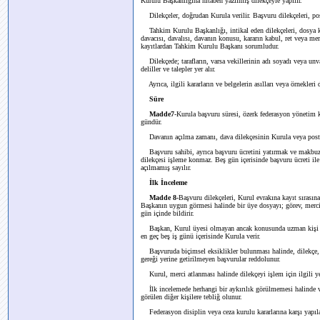
Kurulu Başkanlığına hitaben yazılmış dilekçeyle yapılır.
Dilekçeler, doğrudan Kurula verilir. Başvuru dilekçeleri, posta
Tahkim Kurulu Başkanlığı, intikal eden dilekçeleri, dosya ka
davacısı, davalısı, davanın konusu, kararın kabul, ret veya mer
kayıtlardan Tahkim Kurulu Başkanı sorumludur.
Dilekçede; tarafların, varsa vekillerinin adı soyadı veya unv
deliller ve talepler yer alır.
Ayrıca, ilgili kararların ve belgelerin asılları veya örnekleri d
Süre
Madde7
-Kurula başvuru süresi, özerk federasyon yönetim ku
gündür.
Davanın açılma zamanı, dava dilekçesinin Kurula veya postaya
Başvuru sahibi, ayrıca başvuru ücretini yatırmak ve makbuzu
dilekçesi işleme konmaz. Beş gün içerisinde başvuru ücreti ile
açılmamış sayılır.
İlk İnceleme
Madde 8-
Başvuru dilekçeleri, Kurul evrakına kayıt sırasına
Başkanın uygun görmesi halinde bir üye dosyayı; görev, merci 
gün içinde bildirir.
Başkan, Kurul üyesi olmayan ancak konusunda uzman kişi veya 
en geç beş iş günü içerisinde Kurula verir.
Başvuruda biçimsel eksiklikler bulunması halinde, dilekçe, 
gereği yerine getirilmeyen başvurular reddolunur.
Kurul, merci atlanması halinde dilekçeyi işlem için ilgili ye
İlk incelemede herhangi bir aykırılık görülmemesi halinde veya
görülen diğer kişilere tebliğ olunur.
Federasyon disiplin veya ceza kurulu kararlarına karşı yapılan 