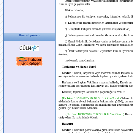
Özerk federasyonların veya spor kulüplerinin kurullarında gör
Kurulu üyeliği yapamazlar.
Tahkim Kurulu;
a) Federasyon ile kulüpler, sporcular, hakemler, teknik direk
b) Kulüpler ile teknik direktörler, antrenörler ve sporcular 
c) Kulüplerle kulüpler arasında çıkacak anlaşmazlıkları,
Host - Sponsor
ç) Federasyonca verilecek kararlar ile ceza ve disiplin kurulu 
d) Genel Müdürlük ile federasyonlar ve federasyonların kend
başkanlığında Genel Müdürlük ve özerk federasyon temsilcilerin
e) Özerk federasyon başkanı ile yönetim kurulu üyelerinin spo
üzerine,
inceleyerek sonuçlandırır.
Toplanma ve Huzur Ücreti
Madde 5
-Kurul, Başkanın veya mazereti halinde Başkan Veki
asil üyenin bulunamaması halinde toplantı yedek üyelerin katıl
Başkanın ve Başkan Vekilinin mazereti halinde, Kurula en yaş
içinde toplam beş oturuma katılmayan asil üyeler çekilmiş sayı
Kararlar, toplantıya katılanların çoğunluğu ile verilir.
(Ek fıkra: 10/10/2007- 26669 S.R.G Yön/3.md.)
Tahkim ku
uhdesinde kamu görevi bulunanlar bakımından (2000), bulunm
katsayı ile çarpımı sonucunda bulunacak miktarı geçmemek üzer
günler için huzur ücreti ödenmez.
(Ek fıkra: 10/10/2007- 26669 S.R.G Yön/3.md.)
Huzur ü
takip eden ilk hafta içinde ödenir.
Başvuru
Madde 6
-Kurulun görev alanına giren konularda başvurular, 