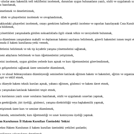
uluslar arası hakemlik terfi tekliflerini incelemek, durumları uygun bulunanların yazılı, sözlü ve uygulamalı s
nı hazırlamak,
netlemek ve denetlettirmek,
lek ve şikayetlerini incelemek ve cevaplandırmak,
ındaki şikayetleri incelemek, cezayı gerektiren hallerde gerekli inceleme ve raporları hazırlayarak Ceza Kuru
a bildirmek,
nettikleri yarışmalarda görülen noksanlıklarla ilgili olarak telkin ve tavsiyelerde bulunmak,
düzenlenen yarışmaların mahalli ve deplasman hakemi sayılarını belirlemek, görevli hakemleri ismen tespit 
onuda il hakem kurullarına yetki vermek,
lerini belirlemek ve tek tip kıyafetle yarışma yönetmelerini sağlamak,
i adaylarını belirlemek ve kurs öğretmenlerini yetiştirmek,
rini incelemek, uygun görülen yerlerde kurs açmak ve kurs öğretmenlerini görevlendirmek,
elişmelerini sağlamak üzere seminerler düzenlemek,
 ve ulusal federasyonların düzenleyeceği seminerlere katılacak eğitmen hakem ve hakemleri, eğitim ve organiza
spit ve teklif etmek,
 düzeyde hakem teknik kursları açmak, yabancı eğitmen, gözlemci ve hakem davet etmek,
 yarışmalara katılacak hakemleri tespit etmek,
rslarının yazılı sınav sorularını hazırlamak, sözlü ve uygulamalı sınavları yapmak,
gerektiğinde; jüri üyeliği, gözlemci, yarışma direktörlüğü veya başhakemlik yapmak,
iştirmek üzere kurs ve seminer düzenlemek,
rında, seminerlerde; kurs öğretmenliği ve sınav komisyonu üyeliği yapmak.
m Kurulunun İl Hakem Kurulları Üzerindeki Yetkisi
rkez Hakem Kurulunun il hakem kurulları üzerindeki yetkileri şunlardır;
llarının çalışmalarını denetlemek,