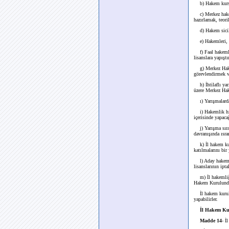
b) Hakem kursu 
c) Merkez hakem 
hazırlamak, teor
d) Hakem sicil d
e) Hakemleri, ye
f) Faal hakemler
lisanslara yapışt
g) Merkez Hakem 
görevlendirmek 
h) İhtilaflı yarı
üzere Merkez Ha
ı) Yarışmalarda 
i) Hakemlik hizm
içerisinde yapac
j) Yarışma sıras
davranışında ısr
k) İl hakem kuru
katılmalarını bir 
l) Aday hakemler
lisanslarının ip
m) İl hakemliğin
Hakem Kurulunda
İl hakem kurulu 
yapabilirler.
İl Hakem Ku
Madde 14
- İ