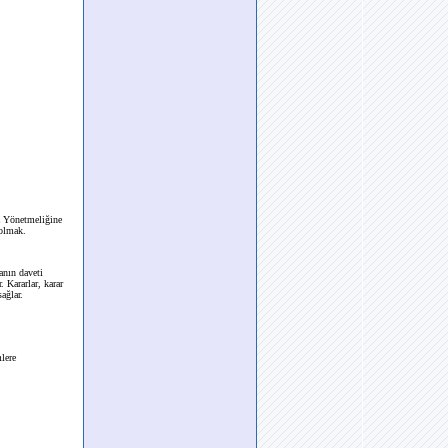
a Yönetmeliğine
 olmak.
anın daveti
. Kararlar, karar
ağlar.
mlere