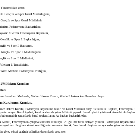
 Yönetmelikte geçen;
: Gençlik ve Spor Genel Müdürlüğünü,
ençlik ve Spor Genel Müdürünü,
etizm Federasyonu Başkanlığını,
anı: Atletizm Federasyonu Başkanını,
ençlik ve Spor İl Başkanlığını,
çlik ve Spor İl Başkanını,
ençlik ve Spor İl Müdürlüğünü,
çlik ve Spor İl Müdürünü,
tletizm İl Temsilcisini,
rası Atletizm Federasyonu Birliğini,
ÜM:Hakem Kurulları
ları
kem kurulları; Merkezde, Merkez Hakem Kurulu, illerde il hakem kurullarından oluşur.
em Kurulunun Kuruluşu
rkez Hakem Kurulu, Federasyon Başkanının teklifi ve Genel Müdürün onayı ile kurulur. Başkanı, Federasyon B
yeden oluşur. Kurul üyeleri, kendi aralarında görev bölümü yaparak, kurul işlerini yürütmek üzere bir As başkan
n bulunmadığı zamanlarda kurul toplantılarına As başkan başkanlık eder.
ulu, Federasyonun çalışma süresince kuruluşu ile ilgili her türlü faaliyeti yürütür. Federasyon Başkanının 
n ayrılması ile görev süresi kendiliğinden sona erer. Ancak; Yeni kurul oluşturuluncaya kadar görevine devam e
 görev süresi aşağıda belirtilen durumlarda sona erer;