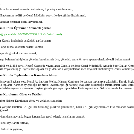
i,
lir bir mazeret olmadan üst üste üç toplantıya katılmaması,
şkanının teklifi ve Genel Müdürün onayı ile üyeliğinin düşürülmesi,
rından herhangi birini kaybetmesi.
m Kurulu Üyelerinde Aranacak Şartlar
eğişik madde: 8/9/2005-25930 S.R.G. Yön/1.mad)
Kurulu üyelerinde aşağıdaki şartlar aranır.
veya ulusal atletizm hakemi olmak,
eya dengi okul mezunu olmak,
şı bulunan kulüplerin yönetim kurullarında üye, yönetici, antrenör veya sporcu olarak görevli bulunmamak,
ihli ve 21458 sayılı Resmî Gazete'de yayımlanan Gençlik ve Spor Genel Müdürlüğü Amatör Spor Dalları Cez
fazla veya son üç yıl içerisinde toplam bir yıldan fazla yarışmalardan men veya hak mahrumiyeti cezası almamış
 Kurulu Toplantıları ve Kararların Alınışı
derasyon Başkanı veya Kurul As başkanı Merkez Hakem Kurulunu her zaman toplantıya çağırabilir. Kurul, Başk
a toplanır. Kararlar oy çokluğu ile alınır. Oyların eşitliği halinde, Başkanın bulunduğu tarafın kararı kabul edilir
 ve katılan üyelerce imzalanır. Başkan gerekli gördüğü toplantılara Federasyon Genel Sekreterinin de katılmasını s
m Kurulunun Görev ve Yetkileri
rkez Hakem Kurulunun görev ve yetkileri şunlardır:
yarışma kuralları ile ilgili her türlü değişiklik ve yorumların, konu ile ilgili yayınların en kısa zamanda hake
ağlamak,
ından sınavlarda başarı kazananları tescil ederek lisanslarını vermek,
cil kayıtlarını tutmak,
erfilerini yapmak,