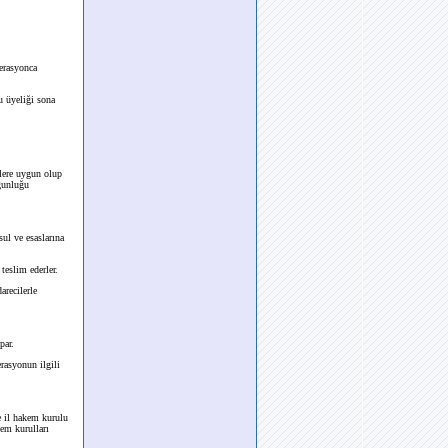
erasyonca
u üyeliği sona
ülere uygun olup
ygunluğu
sul ve esaslarına
teslim ederler.
arecilerle
par.
rasyonun ilgili
e il hakem kurulu
kem kurulları