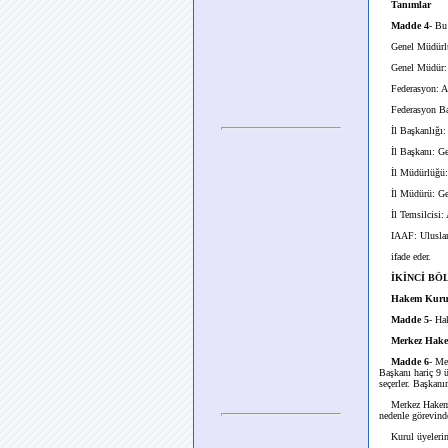
Tanımlar
Madde 4
- Bu
Genel Müdürlük
Genel Müdür: G
Federasyon: Atl
Federasyon Başk
İl Başkanlığı: G
İl Başkanı: Gen
İl Müdürlüğü: G
İl Müdürü: Gen
İl Temsilcisi: A
IAAF: Uluslar A
ifade eder.
İKİNCİ BÖL
Hakem Kurul
Madde 5
- Ha
Merkez Hak
Madde 6
- Me
Başkanı hariç 9 ü
seçerler. Başkanı
Merkez Hakem Kur
nedenle görevinde
Kurul üyelerinin