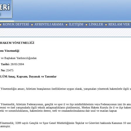
KONUK DEFTERİ
AYRINTILI ARAMA
İLETİŞİM
LİNKLER
REKLAM VER
 HAKEM YÖNETMELİĞİ
em Yönetmeliği
 ve Başbakan Yardımcılığından
 Tarihi:
28/05/2004
 No:
25475
ÖLÜM
:
Amaç, Kapsam, Dayanak ve Tanımlar
 Yönetmeliğin amacı; Atletizm branşlarının özelliklerine uygun olarak, yarışmaları yönetecek hakemlerle ilgili u
 Yönetmelik; Atletizm Federasyonun, gençlik ve spor il ve ilçe müdürlüklerinin veya Federasyonun izni ile ama
resmi ve özel yarışmalarla ilgili teknik anlaşmazlıkların çözülmesini, Merkez Hakem Kurulu ile il ve ilçe hakem
etki ve sorumluluklarını, hakemlerin derece, terfi ve cezalandırılmalarına dair usul ve esasları kapsar.
Yönetmelik; 3289 sayılı Gençlik ve Spor Genel Müdürlüğünün Teşkilat ve Görevleri hakkında Kanunun 10 un
lanmıştır.