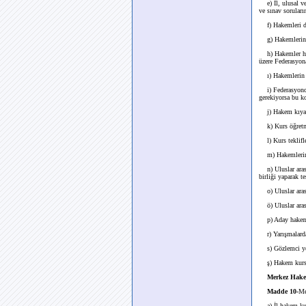
e) İl, ulusal ve 
ve sınav soruları
f) Hakemleri de
g) Hakemlerin di
h) Hakemler hakk
üzere Federasyon
ı) Hakemlerin yö
i) Federasyonca 
gerekiyorsa bu k
j) Hakem kıyafet
k) Kurs öğretmen
l) Kurs teklifle
m) Hakemlerin g
n) Uluslar arası
birliği yaparak te
o) Uluslar arası
ö) Uluslar arası
p) Aday hakem ku
r) Yarışmalarda 
s) Gözlemci yet
ş) Hakem kursla
Merkez Hake
Madde 10-
Me
a) İl hakem kuru