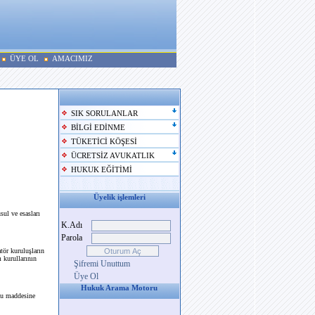
ÜYE OL
AMACIMIZ
SIK SORULANLAR
BİLGİ EDİNME
TÜKETİCİ KÖŞESİ
ÜCRETSİZ AVUKATLIK
HUKUK EĞİTİMİ
Üyelik işlemleri
sul ve esasları
K.Adı
Parola
tör kuruluşların
 kurullarının
Şifremi Unuttum
Üye Ol
Hukuk Arama Motoru
cu maddesine