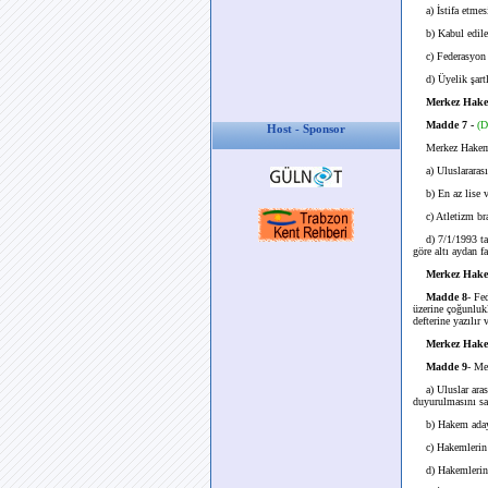
a) İstifa etmes
b) Kabul edilebi
c) Federasyon Ba
d) Üyelik şartla
Merkez Hake
Madde 7 -
(D
Host - Sponsor
Merkez Hakem 
a) Uluslararası 
b) En az lise v
c) Atletizm bran
d) 7/1/1993 tar
göre altı aydan 
Merkez Hakem
Madde 8
- Fe
üzerine çoğunlukl
defterine yazılır
Merkez Hake
Madde 9
- Me
a) Uluslar arası 
duyurulmasını s
b) Hakem adaylar
c) Hakemlerin si
d) Hakemlerin t