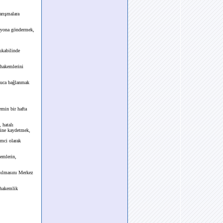
arışmalara
asyona göndermek,
ukabilinde
 hakemlerini
onuca bağlanmak
emin bir hafta
 hatalı
rine kaydetmek,
mci olarak
kemlerin,
apılmasını Merkez
şhakemlik