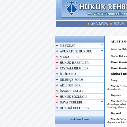
ANA SAYFA
FORUM
ATLETİZM
MEVZUAT
Atletizm Hak
AVUKATLIK HUKUKU
Devlet Bakanı
MAKALELER
Resmi Gazete
HUKUK HABERLERİ
Resmi Gazete
FAYDALI BİLGİLER
İÇTİHATLAR
BİRİNCİ B
DİLEKÇE-FORM
Amaç
ADLİ REHBER
Madde 1
- Bu
düzenlemektir.
İNSAN HAKLARI
Kapsam
HUKUK SÖZLÜĞÜ
Madde 2
- Bu
DAVA TÜRLERİ
düzenleyecekleri 
kuruluş, görev, y
HUKUKİ BELGELER
Dayanak
Reklam Alanı
Madde 3
-Bu 
dayanılarak hazır