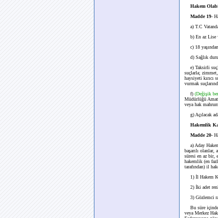
Hakem Olabi
Madde 19
- H
a) T.C Vatanda
b) En az Lise v
c) 18 yaşından
d) Sağlık durum
e) Taksirli suçla
suçlarla; zimmet, 
haysiyeti kırıcı s
vurmak suçlarınd
f)
(Değişik b
Müdürlüğü Amatör
veya hak mahrum
g) Açılacak aday
Hakemlik Kad
Madde 20
- H
a) Aday Hakem; M
başarılı olanlar
süresi en az bir,
hakemlik (en fazl
tarafından) il ha
1) İl Hakem Kur
2) İki adet renk
3) Gözlemci ra
Bu süre içinde; 
veya Merkez Hakem