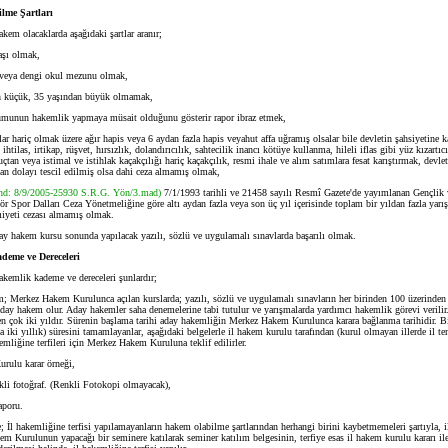
lme Şartları
akem olacaklarda aşağıdaki şartlar aranır;
şı olmak,
eya dengi okul mezunu olmak,
 küçük, 35 yaşından büyük olmamak,
unun hakemlik yapmaya müsait olduğunu gösterir rapor ibraz etmek,
r hariç olmak üzere ağır hapis veya 6 aydan fazla hapis veyahut affa uğramış olsalar bile devletin şahsiyetine k
ihtilas, irtikap, rüşvet, hırsızlık, dolandırıcılık, sahtecilik inancı kötüye kullanma, hileli iflas gibi yüz kızartıc
uçtan veya istimal ve istihlak kaçakçılığı hariç kaçakçılık, resmi ihale ve alım satımlara fesat karıştırmak, devlet 
an dolayı tescil edilmiş olsa dahi ceza almamış olmak,
end: 8/9/2005-25930 S.R.G. Yön/3.mad)
7/1/1993 tarihli ve 21458 sayılı Resmî Gazete'de yayımlanan Gençlik
 Spor Dalları Ceza Yönetmeliğine göre altı aydan fazla veya son üç yıl içerisinde toplam bir yıldan fazla yar
iyeti cezası almamış olmak.
 hakem kursu sonunda yapılacak yazılı, sözlü ve uygulamalı sınavlarda başarılı olmak.
eme ve Dereceleri
akemlik kademe ve dereceleri şunlardır;
erkez Hakem Kurulunca açılan kurslarda; yazılı, sözlü ve uygulamalı sınavların her birinden 100 üzerinden 
, aday hakem olur. Aday hakemler saha denemelerine tabi tutulur ve yarışmalarda yardımcı hakemlik görevi verili
 en çok iki yıldır. Sürenin başlama tarihi aday hakemliğin Merkez Hakem Kurulunca karara bağlanma tarihidir. Bi
a iki yıllık) süresini tamamlayanlar, aşağıdaki belgelerle il hakem kurulu tarafından (kurul olmayan illerde il te
kemliğine terfileri için Merkez Hakem Kuruluna teklif edilirler.
ulu karar örneği,
li fotoğraf. (Renkli Fotokopi olmayacak),
poru.
İl hakemliğine terfisi yapılamayanların hakem olabilme şartlarından herhangi birini kaybetmemeleri şartıyla, 
 Kurulunun yapacağı bir seminere katılarak seminer katılım belgesinin, terfiye esas il hakem kurulu kararı ile