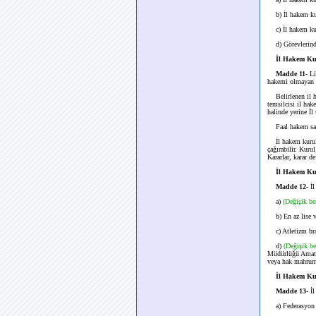
b) İl hakem kuru
c) İl hakem kuru
d) Görevlerinde 
İl Hakem Ku
Madde 11
- L
hakemi olmayan i
Belirlenen il hak
temsilcisi il hak
halinde yerine İl
Faal hakem sayıs
İl hakem kurulu, 
çağırabilir. Kuru
Kararlar, karar de
İl Hakem Kur
Madde 12-
İl
a)
(Değişik b
b) En az lise v
c) Atletizm bran
d)
(Değişik b
Müdürlüğü Amatör
veya hak mahrum
İl Hakem Kur
Madde 13
- İ
a) Federasyon v