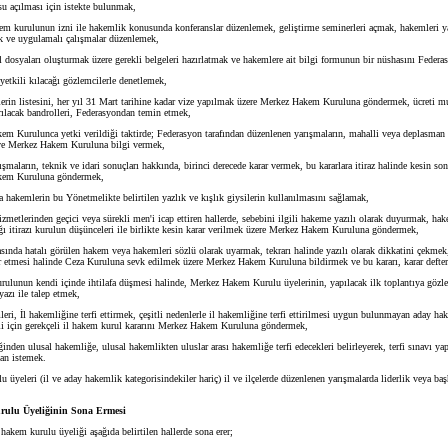
açılması için istekte bulunmak,
kurulunun izni ile hakemlik konusunda konferanslar düzenlemek, geliştirme seminerleri açmak, hakemleri y
ik ve uygulamalı çalışmalar düzenlemek,
osyaları oluşturmak üzere gerekli belgeleri hazırlatmak ve hakemlere ait bilgi formunun bir nüshasını Feder
tkili kılacağı gözlemcilerle denetlemek,
in listesini, her yıl 31 Mart tarihine kadar vize yapılmak üzere Merkez Hakem Kuruluna göndermek, ücreti m
ırılacak bandrolleri, Federasyondan temin etmek,
Kurulunca yetki verildiği taktirde; Federasyon tarafından düzenlenen yarışmaların, mahalli veya deplasman
ve Merkez Hakem Kuruluna bilgi vermek,
şmaların, teknik ve idari sonuçları hakkında, birinci derecede karar vermek, bu kararlara itiraz halinde kesin s
kem Kuruluna göndermek,
hakemlerin bu Yönetmelikte belirtilen yazlık ve kışlık giysilerin kullanılmasını sağlamak,
etlerinden geçici veya sürekli men'i icap ettiren hallerde, sebebini ilgili hakeme yazılı olarak duyurmak, hak
ağı itirazı kurulun düşünceleri ile birlikte kesin karar verilmek üzere Merkez Hakem Kuruluna göndermek,
ında hatalı görülen hakem veya hakemleri sözlü olarak uyarmak, tekrarı halinde yazılı olarak dikkatini çekmek,
ar etmesi halinde Ceza Kuruluna sevk edilmek üzere Merkez Hakem Kuruluna bildirmek ve bu kararı, karar defte
lunun kendi içinde ihtilafa düşmesi halinde, Merkez Hakem Kurulu üyelerinin, yapılacak ilk toplantıya gözle
yazı ile talep etmek,
i, İl hakemliğine terfi ettirmek, çeşitli nedenlerle il hakemliğine terfi ettirilmesi uygun bulunmayan aday ha
tali için gerekçeli il hakem kurul kararını Merkez Hakem Kuruluna göndermek,
den ulusal hakemliğe, ulusal hakemlikten uluslar arası hakemliğe terfi edecekleri belirleyerek, terfi sınavı y
n istemek.
üyeleri (il ve aday hakemlik kategorisindekiler hariç) il ve ilçelerde düzenlenen yarışmalarda liderlik veya ba
rulu Üyeliğinin Sona Ermesi
l hakem kurulu üyeliği aşağıda belirtilen hallerde sona erer;