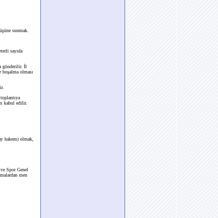
örüşüne sunmak.
eterli sayıda
gönderilir. İl
de boşalma olması
r.
 toplantıya
ı kabul edilir.
day hakem) olmak,
 ve Spor Genel
ışmalardan men