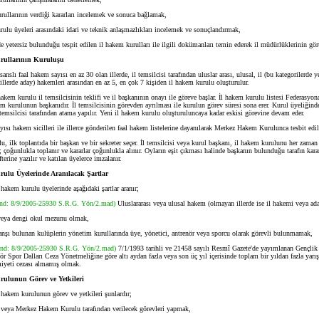
llarının verdiği kararları incelemek ve sonuca bağlamak,
lu üyeleri arasındaki idari ve teknik anlaşmazlıkları incelemek ve sonuçlandırmak,
yetersiz bulunduğu tespit edilen il hakem kurulları ile ilgili dokümanları temin ederek il müdürlüklerinin g
rullarının Kuruluşu
isanslı faal hakem sayısı en az 30 olan illerde, il temsilcisi tarafından uluslar arası, ulusal, il (bu kategorilerde y
llerde aday) hakemleri arasından en az 5, en çok 7 kişiden il hakem kurulu oluşturulur.
em kurulu il temsilcisinin teklifi ve il başkanının onayı ile göreve başlar. İl hakem kurulu listesi Federasyona 
em kurulunun başkanıdır. İl temsilcisinin görevden ayrılması ile kurulun görev süresi sona erer. Kurul üyeliğin
 temsilcisi tarafından atama yapılır. Yeni il hakem kurulu oluşturuluncaya kadar eskisi görevine devam eder.
ı hakem sicilleri ile illerce gönderilen faal hakem listelerine dayanılarak Merkez Hakem Kurulunca tesbit edili
ilk toplantıda bir başkan ve bir sekreter seçer. İl temsilcisi veya kurul başkanı, il hakem kurulunu her zaman
l; çoğunlukla toplanır ve kararlar çoğunlukla alınır. Oyların eşit çıkması halinde başkanın bulunduğu tarafın karar
fterine yazılır ve katılan üyelerce imzalanır.
ulu Üyelerinde Aranılacak Şartlar
 hakem kurulu üyelerinde aşağıdaki şartlar aranır;
end: 8/9/2005-25930 S.R.G. Yön/2.mad)
Uluslararası veya ulusal hakem (olmayan illerde ise il hakemi veya a
eya dengi okul mezunu olmak,
şı bulunan kulüplerin yönetim kurullarında üye, yönetici, antrenör veya sporcu olarak görevli bulunmamak,
end: 8/9/2005-25930 S.R.G. Yön/2.mad)
7/1/1993 tarihli ve 21458 sayılı Resmî Gazete'de yayımlanan Gençlik
 Spor Dalları Ceza Yönetmeliğine göre altı aydan fazla veya son üç yıl içerisinde toplam bir yıldan fazla yar
iyeti cezası almamış olmak.
ulunun Görev ve Yetkileri
l hakem kurulunun görev ve yetkileri şunlardır;
eya Merkez Hakem Kurulu tarafından verilecek görevleri yapmak,