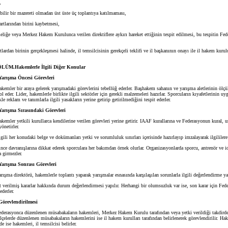
,
lir bir mazereti olmadan üst üste üç toplantıya katılmaması,
tlarından birini kaybetmesi,
e veya Merkez Hakem Kurulunca verilen direktiflere aykırı hareket ettiğinin tespit edilmesi, bu tespitin Fed
rdan birinin gerçekleşmesi halinde, il temsilcisinin gerekçeli teklifi ve il başkanının onayı ile il hakem kurul
M.Hakemlerle İlgili Diğer Konular
arışma Öncesi Görevleri
akemler bir araya gelerek yarışmadaki görevlerini tebellüğ ederler. Başhakem sahanın ve yarışma aletlerinin ölç
l eder. Lider, hakemlerle birlikte ilgili sektörler için gerekli malzemeleri hazırlar. Sporcuların kıyafetlerinin u
kle reklam ve tanımlarla ilgili yasakların yerine getirip getirilmediğini tespit ederler.
arışma Sırasındaki Görevleri
akemler yetkili kurullarca kendilerine verilen görevleri yerine getirir. IAAF kurallarına ve Federasyonun kural, u
önetirler.
li her konudaki belge ve dokümanları yetki ve sorumluluk sınırları içerisinde hazırlayıp imzalayarak ilgililere 
e davranışlarına dikkat ederek sporculara her bakımdan örnek olurlar. Organizasyonlarda sporcu, antrenör ve id
 girmezler.
arışma Sonrası Görevleri
arışma direktörü, hakemlerle toplantı yaparak yarışmalar esnasında karşılaşılan sorunlarla ilgili değerlendirme ya
verilmiş kararlar hakkında durum değerlendirmesi yapılır. Herhangi bir olumsuzluk var ise, son karar için Fede
ederler.
örevlendirilmesi
ederasyonca düzenlenen müsabakaların hakemleri, Merkez Hakem Kurulu tarafından veya yetki verildiği takdird
 İlçelerde düzenlenen müsabakaların hakemlerini ise il hakem kurulları tarafından belirlenerek görevlendirilir. Ha
e ise hakemleri, il temsilcisi belirler.