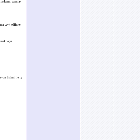
ınavlarını yapmak
luna sevk edilmek
etmek veya
syon birimi ile iş