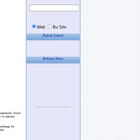
Hukuk Anketi
Reklam Alanı
aşkanıdır. Kurul
 ve sekreter
herhangi bir
der.