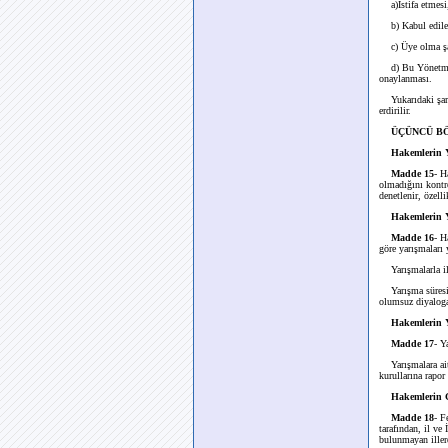
a)İstifa etmesi
b) Kabul edilebi
c) Üye olma şar
d) Bu Yönetmeliğ
onaylanması.
Yukarıdaki şartla
erdirilir.
ÜÇÜNCÜ BÖLÜ
Hakemlerin Y
Madde 15
- H
olmadığını kontro
denetlenir, özelli
Hakemlerin Y
Madde 16
- H
göre yarışmaları y
Yarışmalarla ilgi
Yarışma süresinc
olumsuz diyaloga
Hakemlerin Y
Madde 17
- Y
Yarışmalara ait 
kurullarına rapor 
Hakemlerin G
Madde 18
- F
tarafından, il ve
bulunmayan illerd