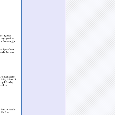
arşı işlenen
ı veya şeref ve
sırlarını açığa
 ve Spor Genel
ışmalardan men
70 puan alarak
r. Aday hakemlik
r yıllık aday
msilcisi
il hakem kurulu
 birlikte