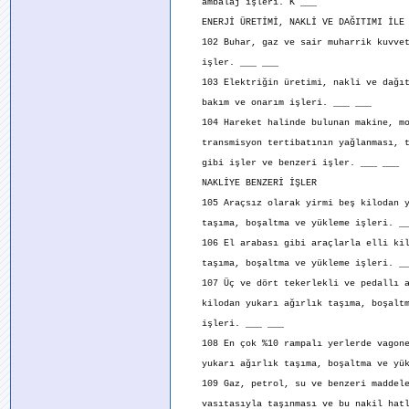
ambalaj işleri. K ___
ENERJİ ÜRETİMİ, NAKLİ VE DAĞITIMI İLE 
102 Buhar, gaz ve sair muharrik kuvvet 
işler. ___ ___
103 Elektriğin üretimi, nakli ve dağıtı
bakım ve onarım işleri. ___ ___
104 Hareket halinde bulunan makine, mo
transmisyon tertibatının yağlanması, ta
gibi işler ve benzeri işler. ___ ___
NAKLİYE BENZERİ İŞLER
105 Araçsız olarak yirmi beş kilodan y
taşıma, boşaltma ve yükleme işleri. __
106 El arabası gibi araçlarla elli kilo
taşıma, boşaltma ve yükleme işleri. __
107 Üç ve dört tekerlekli ve pedallı a
kilodan yukarı ağırlık taşıma, boşaltm
işleri. ___ ___
108 En çok %10 rampalı yerlerde vagonet
yukarı ağırlık taşıma, boşaltma ve yükl
109 Gaz, petrol, su ve benzeri maddeler
vasıtasıyla taşınması ve bu nakil hatl