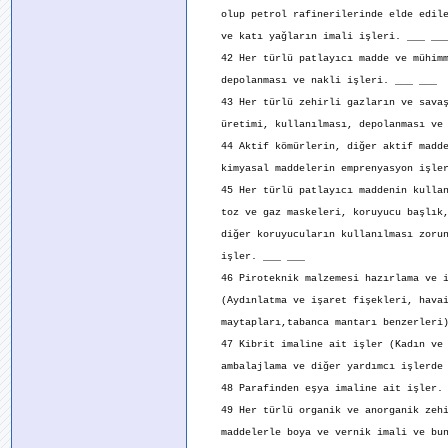
olup petrol rafinerilerinde elde edile
ve katı yağların imali işleri. ___ __
42 Her türlü patlayıcı madde ve mühimm
depolanması ve nakli işleri. ___ ___
43 Her türlü zehirli gazların ve savaş
üretimi, kullanılması, depolanması ve n
44 Aktif kömürlerin, diğer aktif madde
kimyasal maddelerin emprenyasyon işler
45 Her türlü patlayıcı maddenin kullan
toz ve gaz maskeleri, koruyucu başlık,
diğer koruyucuların kullanılması zorun
işler. ___ ___
46 Piroteknik malzemesi hazırlama ve i
(Aydınlatma ve işaret fişekleri, havai
maytapları,tabanca mantarı benzerleri)
47 Kibrit imaline ait işler (Kadın ve g
ambalajlama ve diğer yardımcı işlerde ç
48 Parafinden eşya imaline ait işler. 
49 Her türlü organik ve anorganik zehir
maddelerle boya ve vernik imali ve bunl