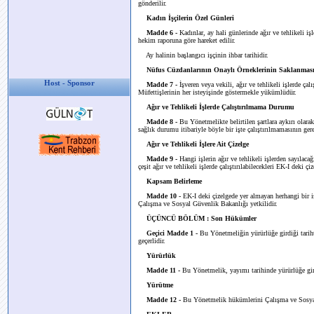
gönderilir.
Kadın İşçilerin Özel Günleri
Madde 6 -
Kadınlar, ay hali günlerinde ağır ve tehlikeli işl
hekim raporuna göre hareket edilir.
Ay halinin başlangıcı işçinin ihbar tarihidir.
Nüfus Cüzdanlarının Onaylı Örneklerinin Saklanmas
Host - Sponsor
Madde 7 -
İşveren veya vekili, ağır ve tehlikeli işlerde çal
Müfettişlerinin her isteyişinde göstermekle yükümlüdür.
Ağır ve Tehlikeli İşlerde Çalıştırılmama Durumu
Madde 8 -
Bu Yönetmelikte belirtilen şartlara aykırı olarak,
sağlık durumu itibariyle böyle bir işte çalıştırılmamasının gerek
Ağır ve Tehlikeli İşlere Ait Çizelge
Madde 9 -
Hangi işlerin ağır ve tehlikeli işlerden sayılaca
çeşit ağır ve tehlikeli işlerde çalıştırılabilecekleri EK-I deki çi
Kapsam Belirleme
Madde 10 -
EK-I deki çizelgede yer almayan herhangi bir i
Çalışma ve Sosyal Güvenlik Bakanlığı yetkilidir.
ÜÇÜNCÜ BÖLÜM : Son Hükümler
Geçici Madde 1 -
Bu Yönetmeliğin yürürlüğe girdiği tariht
geçerlidir.
Yürürlük
Madde 11 -
Bu Yönetmelik, yayımı tarihinde yürürlüğe gir
Yürütme
Madde 12 -
Bu Yönetmelik hükümlerini Çalışma ve Sosya