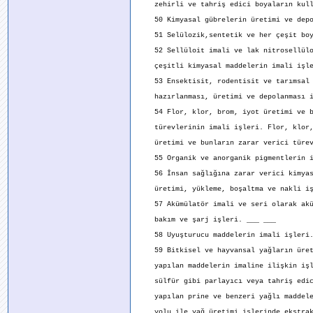
zehirli ve tahriş edici boyaların kulla
50 Kimyasal gübrelerin üretimi ve depol
51 Selülozik,sentetik ve her çeşit boya
52 Sellüloit imali ve lak nitrosellülo
çeşitli kimyasal maddelerin imali işle
53 Ensektisit, rodentisit ve tarımsal 
hazırlanması, üretimi ve depolanması i
54 Flor, klor, brom, iyot üretimi ve bu
türevlerinin imali işleri. Flor, klor,
üretimi ve bunların zarar verici türevl
55 Organik ve anorganik pigmentlerin im
56 İnsan sağlığına zarar verici kimyas
üretimi, yükleme, boşaltma ve nakli iş
57 Akümülatör imali ve seri olarak akü
bakım ve şarj işleri. ___ ___
58 Uyuşturucu maddelerin imali işleri.
59 Bitkisel ve hayvansal yağların üret
yapılan maddelerin imaline ilişkin işl
sülfür gibi parlayıcı veya tahriş edic
yapılan prine ve benzeri yağlı maddele
yolu ile yağ üretimi işlerinde ekstraks