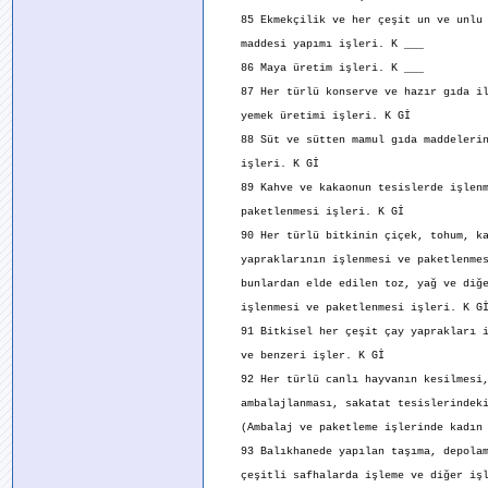
85 Ekmekçilik ve her çeşit un ve unlu 
maddesi yapımı işleri. K ___
86 Maya üretim işleri. K ___
87 Her türlü konserve ve hazır gıda il
yemek üretimi işleri. K Gİ
88 Süt ve sütten mamul gıda maddelerin
işleri. K Gİ
89 Kahve ve kakaonun tesislerde işlenm
paketlenmesi işleri. K Gİ
90 Her türlü bitkinin çiçek, tohum, ka
yapraklarının işlenmesi ve paketlenmes
bunlardan elde edilen toz, yağ ve diğe
işlenmesi ve paketlenmesi işleri. K G
91 Bitkisel her çeşit çay yaprakları il
ve benzeri işler. K Gİ
92 Her türlü canlı hayvanın kesilmesi,
ambalajlanması, sakatat tesislerindeki
(Ambalaj ve paketleme işlerinde kadın i
93 Balıkhanede yapılan taşıma, depolam
çeşitli safhalarda işleme ve diğer işl