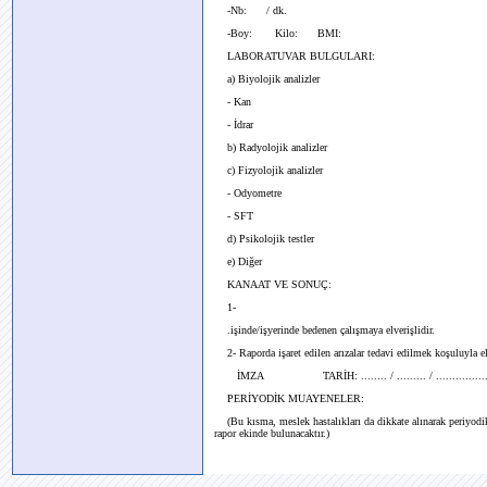
-Nb: / dk.
-Boy: Kilo: BMI:
LABORATUVAR BULGULARI:
a) Biyolojik analizler
- Kan
- İdrar
b) Radyolojik analizler
c) Fizyolojik analizler
- Odyometre
- SFT
d) Psikolojik testler
e) Diğer
KANAAT VE SONUÇ:
1-
.işinde/işyerinde bedenen çalışmaya elverişlidir.
2- Raporda işaret edilen arızalar tedavi edilmek koşuluyla elv
İMZA TARİH: ........ / ......... / ................
PERİYODİK MUAYENELER:
(Bu kısma, meslek hastalıkları da dikkate alınarak periyodik
rapor ekinde bulunacaktır.)