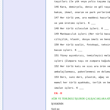
taşıtları ile yük veya yolcu taşıma iş
146 Kara, demiryolu, deniz ve göl taşı
bakım, ikmal, onarım ve park yerlerinde
147 Her türlü yem, ara maddesi hazırla
ve yem üretimi işleri. K ___
148 Her türlü siloculuk işleri. K ___
149 Matbaacılık işleri (Her türlü bası
ciltçilik, klasör, dosya imali ve benz
150 Her türlü ozalit, fotokopi, teksir
basım işleri. K ___
151 Yüzey aşındırıcı, temizleyici malz
işleri (Zımpara taşı ve zımpara kağıdı
152 Her türlü katı ve sıvı ara ürün ve
ambalajlanması, paketlenmesi ve dolumu
153 Deri, suni deri, plastik, ağaç ve d
mamul her türlü ayakkabı, terlik ve be
imalat işleri. K ___
EK - II
AĞIR VE TEHLİKELİ İŞLERDE ÇALIŞACAKLARA Aİ
İŞYERİNİN
Sicil no: