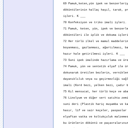
69 Pamuk,keten,yün ipek ve benzerleriy
döküntülerinin hallaç haşıl, tarak, pre
işleri. K ___
70 Konfeksiyon ve triko imali işleri. 
71 Pamuk, keten, yün, ipek ve benzerle
döküntüleri ile iplik ve dokuma işleri
72 Her türlü ilkel ve mamul maddelerin
boyanması, gazlanması, ağartılması, ba
hazır hale getirilmesi işleri. K ___
73 Suni ipek imalinde hazırlama ve üre
74 Pamuk, yün ve sentetik elyaf ile üre
dokunarak üretilen bezlerin, verniklen
dayanıklılık veya su geçirmezliği sağl
imali (Kord bezi, yelken bezi, çadır be
75 Kıl mensucat, her türlü keçe ve aba 
76 Linolyum ve diğer sert satıhta zemi
suni deri (Plastik hariç muşamba ve ka
hasır, lif ve sair keçeler, paspaslar 
elyaftan vatka ve koltukçuluk malzemes
bu ürünlerin döküntü ve paçavralarının