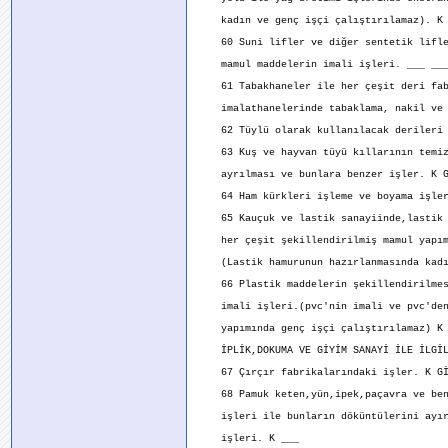
kadın ve genç işçi çalıştırılamaz). K 
60 Suni lifler ve diğer sentetik lifle
mamul maddelerin imali işleri. ___ __
61 Tabakhaneler ile her çeşit deri fab
imalathanelerinde tabaklama, nakil ve d
62 Tüylü olarak kullanılacak derileri h
63 Kuş ve hayvan tüyü kıllarının temizl
ayrılması ve bunlara benzer işler. K 
64 Ham kürkleri işleme ve boyama işler
65 Kauçuk ve lastik sanayiinde,lastik h
her çeşit şekillendirilmiş mamul yapımı
(Lastik hamurunun hazırlanmasında kadın
66 Plastik maddelerin şekillendirilmes
imali işleri.(pvc'nin imali ve pvc'den
yapımında genç işçi çalıştırılamaz) K 
İPLİK,DOKUMA VE GİYİM SANAYİ İLE İLGİL
67 Çırçır fabrikalarındaki işler. K G
68 Pamuk keten,yün,ipek,paçavra ve benz
işleri ile bunların döküntülerini ayır
işleri. K ___