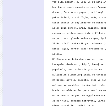
yer altı inşaat, su üstü ve su altı in
her türlü temel inşaatı işleri (Ankraj
duvarı, fore kazık yapımı, palplanşlı 
yıkım işleri, arazi ölçüm, etüt, araşt
çeşit onarım ve güçlendirme ve benzeri
işler için gerekli araç, malzeme, sabi
ekipmanın kullanılması işleri (Teknik 
ve yardımcı işlerde kadın ve genç işçi 
32 Her türlü prefabrik yapı elemanı (p
kiriş, aşık, mertek gibi) üretimi ve y
işleri. ___ ___
33 Çimento ve betondan eşya ve inşaat 
karayolu, demiryolu, köprü, baraj ve b
yapılarla, her türlü alt yapılar ve tü
kullanılan elemanlar) imali ve tatbika
34 Beton, asfalt, çimento, alçı ve kir
malzeme ve maddelerinin üretimi, işlen
bunlardan elde edilen yarı mamul ve ma
hazırlanması ve yerinde uygulanmasına a
35 Her türlü zeminin hafriyatı, yarma v