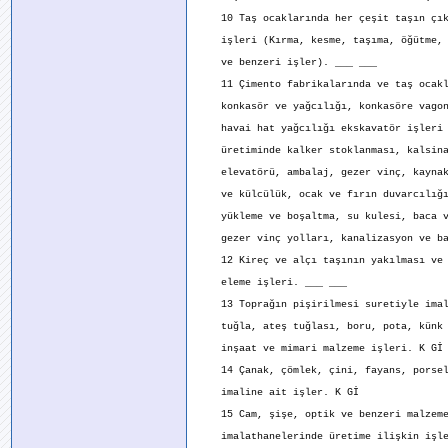
10 Taş ocaklarında her çeşit taşın çıka
işleri (Kırma, kesme, taşıma, öğütme, 
ve benzeri işler). ___ ___
11 Çimento fabrikalarında ve taş ocakla
konkasör ve yağcılığı, konkasöre vagon 
havai hat yağcılığı ekskavatör işleri 
üretiminde kalker stoklanması, kalsina
elevatörü, ambalaj, gezer vinç, kaynak,
ve külcülük, ocak ve fırın duvarcılığı
yükleme ve boşaltma, su kulesi, baca v
gezer vinç yolları, kanalizasyon ve bak
12 Kireç ve alçı taşının yakılması ve 
eleme işleri. ___ ___
13 Toprağın pişirilmesi suretiyle imal
tuğla, ateş tuğlası, boru, pota, künk 
inşaat ve mimari malzeme işleri. K Gİ
14 Çanak, çömlek, çini, fayans, porsel
imaline ait işler. K Gİ
15 Cam, şişe, optik ve benzeri malzeme
imalathanelerinde üretime ilişkin işle