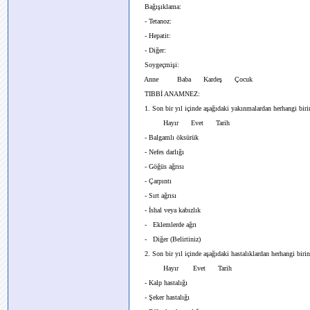
Bağışıklama:
- Tetanoz:
- Hepatit:
- Diğer:
Soygeçmişi:
Anne Baba Kardeş Çocuk
TIBBİ ANAMNEZ:
1. Son bir yıl içinde aşağıdaki yakınmalardan herhangi birin
Hayır Evet Tarih
- Balgamlı öksürük
- Nefes darlığı
- Göğüs ağrısı
- Çarpıntı
- Sırt ağrısı
- İshal veya kabızlık
- Eklemlerde ağrı
- Diğer (Belirtiniz)
2. Son bir yıl içinde aşağıdaki hastalıklardan herhangi birin
Hayır Evet Tarih
- Kalp hastalığı
- Şeker hastalığı