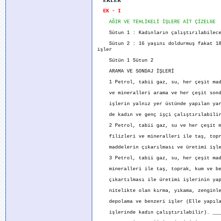
EKLER
EK - I
AĞIR VE TEHLİKELİ İŞLERE AİT ÇİZELGE
Sütun 1 : Kadınların çalıştırılabilec
Sütun 2 : 16 yaşını doldurmuş fakat 18 y
işler
Sütün 1 Sütun 2
ARAMA VE SONDAJ İŞLERİ
1 Petrol, tabii gaz, su, her çeşit made
ve mineralleri arama ve her çeşit sond
işlerin yalnız yer üstünde yapılan yar
de kadın ve genç işçi çalıştırılabilir
2 Petrol, tabii gaz, su ve her çeşit m
filizleri ve mineralleri ile taş, topra
maddelerin çıkarılması ve üretimi işle
3 Petrol, tabii gaz, su, her çeşit made
mineralleri ile taş, toprak, kum ve be
çıkartılması ile üretimi işlerinin yapı
nitelikte olan kırma, yıkama, zenginle
depolama ve benzeri işler (Elle yapıla
işlerinde kadın çalıştırılabilir). ___