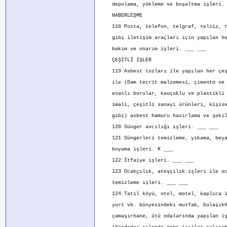
depolama, yükleme ve boşaltma işleri. 
HABERLEŞME
118 Posta, telefon, telgraf, telsiz, r
gibi iletişim araçları için yapılan he
bakım ve onarım işleri. ___ ___
ÇEŞİTLİ İŞLER
119 Asbest tozları ile yapılan her çeş
ile (Dam tecrit malzemesi, çimento ve 
esaslı borular, kauçuklu ve plastikli 
imali, çeşitli sanayi ürünleri, kişise
gibi) asbest hamuru hazırlama ve şekill
120 Sünger avcılığı işleri. ___ ___
121 Süngerleri temizleme, yıkama, beya
boyama işleri. K ___
122 İtfaiye işleri. ___ ___
123 Ocakçılık, ateşçilik işleri ile oc
temizleme işleri. ___ ___
124 Tatil köyü, otel, motel, kaplıca i
yurt vb. bünyesindeki mutfak, bulaşıkh
çamaşırhane, ütü odalarında yapılan iş