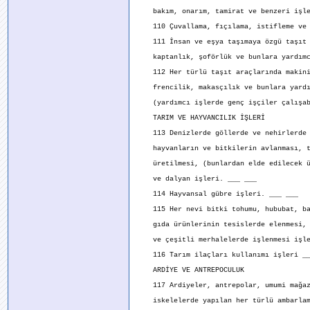
bakım, onarım, tamirat ve benzeri işle
110 Çuvallama, fıçılama, istifleme ve b
111 İnsan ve eşya taşımaya özgü taşıt a
kaptanlık, şoförlük ve bunlara yardımcı
112 Her türlü taşıt araçlarında makini
frencilik, makasçılık ve bunlara yardı
(yardımcı işlerde genç işçiler çalışab
TARIM VE HAYVANCILIK İŞLERİ
113 Denizlerde göllerde ve nehirlerde 
hayvanların ve bitkilerin avlanması, t
üretilmesi, (bunlardan elde edilecek ür
ve dalyan işleri. ___ ___
114 Hayvansal gübre işleri. ___ ___
115 Her nevi bitki tohumu, hububat, ba
gıda ürünlerinin tesislerde elenmesi, 
ve çeşitli merhalelerde işlenmesi işle
116 Tarım ilaçları kullanımı işleri __
ARDİYE VE ANTREPOCULUK
117 Ardiyeler, antrepolar, umumi mağaz
iskelelerde yapılan her türlü ambarlam