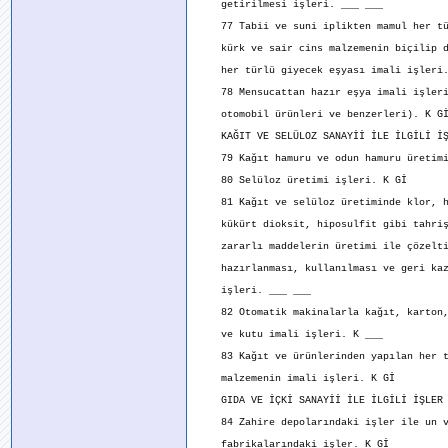
getirilmesi işleri. ___ ___
77 Tabii ve suni iplikten mamul her tür
kürk ve sair cins malzemenin biçilip di
her türlü giyecek eşyası imali işleri.
78 Mensucattan hazır eşya imali işleri 
otomobil ürünleri ve benzerleri). K G
KAĞIT VE SELÜLOZ SANAYİİ İLE İLGİLİ İŞ
79 Kağıt hamuru ve odun hamuru üretimi
80 Selüloz üretimi işleri. K Gİ
81 Kağıt ve selüloz üretiminde klor, h
kükürt dioksit, hiposulfit gibi tahriş
zararlı maddelerin üretimi ile çözelti
hazırlanması, kullanılması ve geri kaz
işleri. ___ ___
82 Otomatik makinalarla kağıt, karton,
ve kutu imali işleri. K ___
83 Kağıt ve ürünlerinden yapılan her t
malzemenin imali işleri. K Gİ
GIDA VE İÇKİ SANAYİİ İLE İLGİLİ İŞLER
84 Zahire depolarındaki işler ile un v
fabrikalarındaki işler. K Gİ