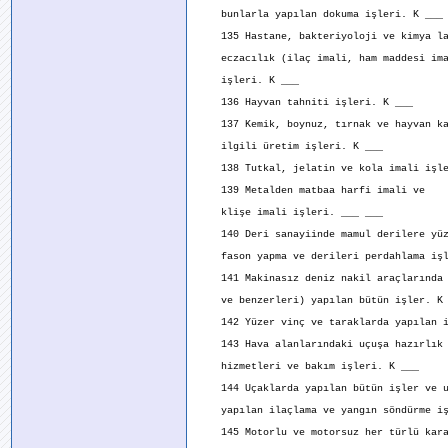
bunlarla yapılan dokuma işleri. K ___
135 Hastane, bakteriyoloji ve kimya la
eczacılık (ilaç imali, ham maddesi ima
işleri. K ___
136 Hayvan tahniti işleri. K ___
137 Kemik, boynuz, tırnak ve hayvan ka
ilgili üretim işleri. K ___
138 Tutkal, jelatin ve kola imali işle
139 Metalden matbaa harfi imali ve
klişe imali işleri. ___ ___
140 Deri sanayiinde mamul derilere yüz
fason yapma ve derileri perdahlama işl
141 Makinasız deniz nakil araçlarında 
ve benzerleri) yapılan bütün işler. K 
142 Yüzer vinç ve taraklarda yapılan i
143 Hava alanlarındaki uçuşa hazırlık 
hizmetleri ve bakım işleri. K ___
144 Uçaklarda yapılan bütün işler ve u
yapılan ilaçlama ve yangın söndürme iş
145 Motorlu ve motorsuz her türlü kara