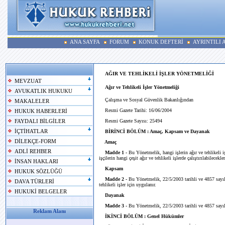
ANA SAYFA
FORUM
KONUK DEFTERİ
AYRINTILI
AĞIR VE TEHLİKELİ İŞLER YÖNETMELİĞİ
MEVZUAT
Ağır ve Tehlikeli İşler Yönetmeliği
AVUKATLIK HUKUKU
Çalışma ve Sosyal Güvenlik Bakanlığından
MAKALELER
Resmi Gazete Tarihi: 16/06/2004
HUKUK HABERLERİ
Resmi Gazete Sayısı: 25494
FAYDALI BİLGİLER
İÇTİHATLAR
BİRİNCİ BÖLÜM : Amaç, Kapsam ve Dayanak
DİLEKÇE-FORM
Amaç
ADLİ REHBER
Madde 1 -
Bu Yönetmelik, hangi işlerin ağır ve tehlikeli i
işçilerin hangi çeşit ağır ve tehlikeli işlerde çalıştırılabilecekle
İNSAN HAKLARI
Kapsam
HUKUK SÖZLÜĞÜ
Madde 2 -
Bu Yönetmelik, 22/5/2003 tarihli ve 4857 sayılı
DAVA TÜRLERİ
tehlikeli işler için uygulanır.
HUKUKİ BELGELER
Dayanak
Madde 3 -
Bu Yönetmelik, 22/5/2003 tarihli ve 4857 sayıl
Reklam Alanı
İKİNCİ BÖLÜM : Genel Hükümler