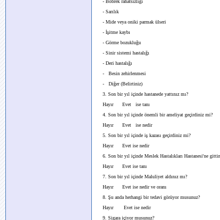
- Böbrek rahatsızlığı
- Sarılık
- Mide veya oniki parmak ülseri
- İşitme kaybı
- Görme bozukluğu
- Sinir sistemi hastalığı
- Deri hastalığı
- Besin zehirlenmesi
- Diğer (Belirtiniz)
3. Son bir yıl içinde hastanede yattınız mı?
Hayır Evet ise tanı
4. Son bir yıl içinde önemli bir ameliyat geçirdiniz mi?
Hayır Evet ise nedir
5. Son bir yıl içinde iş kazası geçirdiniz mi?
Hayır Evet ise nedir
6. Son bir yıl içinde Meslek Hastalıkları Hastanesi'ne gitti
Hayır Evet ise tanı
7. Son bir yıl içinde Maluliyet aldınız mı?
Hayır Evet ise nedir ve oranı
8. Şu anda herhangi bir tedavi görüyor musunuz?
Hayır Evet ise nedir
9. Sigara içiyor musunuz?