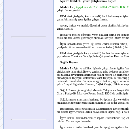
Ağır ve Tehlikeli İşlerde Çalıştırılacak İşçiler
Madde 4 -
(Değişik madde: 23/10/2004 - 25622 S.R.G. Y
çalıştırılması yasaktır.
EK-1 deki çizelgede, karşısında (K) harfi bulunmayan işlerde
yaşını bitirmemiş genç işçiler çalıştırılamaz.
Ancak; ihtisas ve meslek öğrenimi veren okulları bitirip bu i
çalıştırılabilir.
İhtisas ve meslek öğrenimi veren okulları bitirip bu konudaki
ahlâkının tam olarak güvenceye alınması şartıyla ihtisas ve mesle
İlgili Bakanlıklarca yeterliliği kabul edilen kursları bitirip
çizelgede 36 ncı sırasından 66 ncı sırasına kadar (66 dahil) belirt
EK-1 deki çizelgede karşısında (Gİ) harfleri bulunan işlerde g
yayımlanan Çocuk ve Genç İşçilerin Çalıştırılma Usul ve Esa
Sağlık Raporu
Madde 5 -
Ağır ve tehlikeli işlerde çalıştırılacak işçiler (
girişlerinde, işin niteliğine ve şartlarına göre bedence bu işle
bulgularına dayanılarak hazırlanan hekim raporu ile belirlenmes
olmadığının 16 yaşını doldurmuş fakat 18 yaşını bitirmemiş genç
ile tespiti zorunludur. Bu raporlar işyeri hekimi, işyeri ortak s
yakın Sosyal Sigortalar Kurumu, Sağlık Ocağı, Hükümet veya b
Sağlık Bakanlığının görüşü alınarak Çalışma ve Sosyal Güvenli
Giriş / Periyodik Muayene Formu örneği EK-II de verilmiştir.
Sağlık raporu alınmamış herhangi bir işçinin ağır ve tehlikeli i
muayenelerinde belirlenen sağlık durumları ile diğer gerekli bilg
Bu raporlar, teftiş esnasında İş Müfettişlerine her istenildiği
bir surette işyerlerindeki özlük dosyalarının kişisel sağlık bö
İşyeri hekimi tarafından verilen rapora itiraz halinde, işçi
tutulur. Verilen rapor kesindir.
İşyerinden ilişkileri kesilerek yeni bir işe giren işçilerin bu 