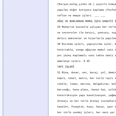
(Kurşun,kalay,çinko vb.) çeşitli kimya
yapılan diğer koruyucu kaplama (fosfatl
teflon ve emaye işleri. ___ ___
AĞAÇ VE BUNLARDAN MAMUL EŞYA SANAYİİ İ
29 Muharrik kuvvetle çalışan her türlü
ve testereler ile kesici, yontucu, soy
delici makinalar ve hızarlarla yapılan
30 Kurutma işleri, yapıştırma işler, k
kontrtabla, yonga ağaçtan mamul suni t
pvc yüzey kaplamalı suni tahta imali i
emprenye işleri. K Gİ
YAPI İŞLERİ
31 Bina, duvar, set, baraj, yol, demir
köprü, tünel, metro, her türlü raylı s
iskele, liman, marina, dalgakıran, bal
barınağı, hava alanı, havai hat, çeli
konstrüksiyon yapı kanalizasyon, yağmu
drenajı ve her türlü drenaj sistemleri
kanalet, foseptik, kuyu, havuz, spor t
her türlü sondaj işleri, her nevi yer 