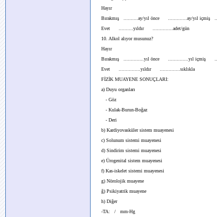
Hayır
Bırakmış ..........ay/yıl önce .............ay/yıl içmiş ...
Evet ..........yıldır ..............adet/gün
10. Alkol alıyor musunuz?
Hayır
Bırakmış ..............yıl önce ..............yıl içmiş .....
Evet ...............yıldır ..............sıklıkla
FİZİK MUAYENE SONUÇLARI:
a) Duyu organları
- Göz
- Kulak-Burun-Boğaz
- Deri
b) Kardiyovasküler sistem muayenesi
c) Solunum sistemi muayenesi
d) Sindirim sistemi muayenesi
e) Ürogenital sistem muayenesi
f) Kas-iskelet sistemi muayenesi
g) Nörolojik muayene
ğ) Psikiyatrik muayene
h) Diğer
-TA: / mm-Hg