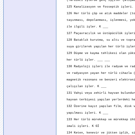
(Yardımcı işlerde genç işçiler çalışab
125 Kanalizasyon ve fosseptik işleri. 
126 Her türlü çöp ve atık maddeler (to
taşınması, depolanması, işlenmesi, yok
ile ilgili işler. K ___
127 Paçavracılık ve üstüpücülük işleri
128 Bataklık kurutma, su altı ve topra
suya girilerek yapılan her türlü işler
129 Düşme ve kayma tehlikesi olan yükse
her türlü işler. ___ ___
130 Radyoloji işleri ile radyum ve rady
ve radyasyon yayan her türlü cihazla (
magnetik rezonans ve benzeri elektroni
çalışılan işler. K ___
131 Vahşi veya zehirli hayvan bulundura
hayvan terbiyesi yapılan yerlerdeki her
132 Üzerine kayıt yapılan film, disk ve
yapılması işleri. K ___
133 Her türlü mürekkep ve mürekkep iht
imali işleri. K Gİ
134 Keten, kenevir ve jütten iplik, sic