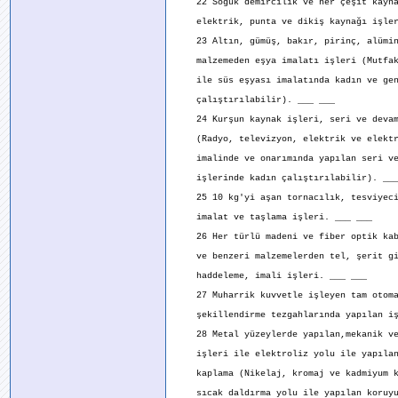
22 Soğuk demircilik ve her çeşit kaynak
elektrik, punta ve dikiş kaynağı işler
23 Altın, gümüş, bakır, pirinç, alümin
malzemeden eşya imalatı işleri (Mutfak
ile süs eşyası imalatında kadın ve gen
çalıştırılabilir). ___ ___
24 Kurşun kaynak işleri, seri ve devam
(Radyo, televizyon, elektrik ve elektr
imalinde ve onarımında yapılan seri ve
işlerinde kadın çalıştırılabilir). ___
25 10 kg'yi aşan tornacılık, tesviyeci
imalat ve taşlama işleri. ___ ___
26 Her türlü madeni ve fiber optik kab
ve benzeri malzemelerden tel, şerit gi
haddeleme, imali işleri. ___ ___
27 Muharrik kuvvetle işleyen tam otoma
şekillendirme tezgahlarında yapılan iş
28 Metal yüzeylerde yapılan,mekanik ve 
işleri ile elektroliz yolu ile yapılan
kaplama (Nikelaj, kromaj ve kadmiyum k
sıcak daldırma yolu ile yapılan koruyu