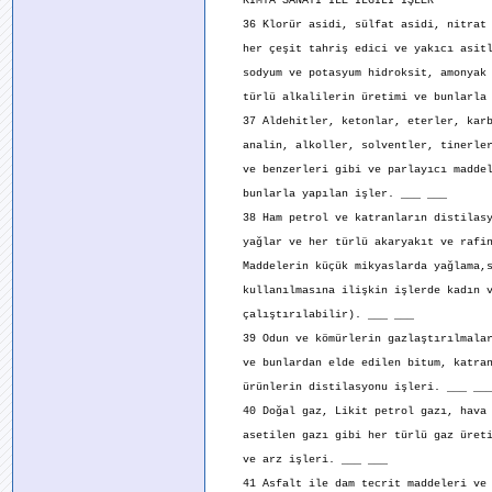
KİMYA SANAYİ İLE İLGİLİ İŞLER
36 Klorür asidi, sülfat asidi, nitrat 
her çeşit tahriş edici ve yakıcı asitl
sodyum ve potasyum hidroksit, amonyak 
türlü alkalilerin üretimi ve bunlarla y
37 Aldehitler, ketonlar, eterler, karb
analin, alkoller, solventler, tinerler
ve benzerleri gibi ve parlayıcı maddel
bunlarla yapılan işler. ___ ___
38 Ham petrol ve katranların distilasyo
yağlar ve her türlü akaryakıt ve rafin
Maddelerin küçük mikyaslarda yağlama,s
kullanılmasına ilişkin işlerde kadın v
çalıştırılabilir). ___ ___
39 Odun ve kömürlerin gazlaştırılmaları
ve bunlardan elde edilen bitum, katran
ürünlerin distilasyonu işleri. ___ __
40 Doğal gaz, Likit petrol gazı, hava 
asetilen gazı gibi her türlü gaz üreti
ve arz işleri. ___ ___
41 Asfalt ile dam tecrit maddeleri ve 