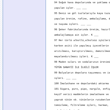
94 Soğuk hava depolarında ve şoklama o
yapılan işler. ___ ___
95 Deniz ve göl tuzlalarıyla kaya tuzu
yapılan üretim, rafine, ambalajlama, d
ve taşıma işleri. ___ ___
96 Şeker fabrikalarında üretim, hazırl
ambalajlamaya ait işler. K ___
97 Her türlü alkollü,alkolsüz içkileri
karbon asiti ile yapılmış içeceklerin 
arıtılması, karıştırılması, damıtılmas
mayalandırılması işleri. K ___
98 Maden suları ve sodalarının üretimi
TÜTÜN SANAYİİ İLE İLGİLİ İŞLER
99 Balyaların depolara taşınması ve is
işleri. ___ ___
100 İmalathane ve depolardaki aktarma 
101 Sigara, puro, pipo, nargile, enfiy
keyif verici maddelerin imalathane ve 
yaprak tütün vb. tütünlerin rutubetlen
temizleme, filtreleme işleri, harman, 