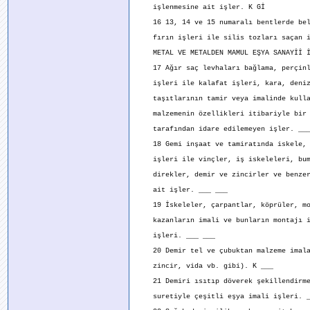
işlenmesine ait işler. K Gİ
16 13, 14 ve 15 numaralı bentlerde bel
fırın işleri ile silis tozları saçan i
METAL VE METALDEN MAMUL EŞYA SANAYİİ İ
17 Ağır saç levhaları bağlama, perçinl
işleri ile kalafat işleri, kara, deniz
taşıtlarının tamir veya imalinde kulla
malzemenin özellikleri itibariyle bir 
tarafından idare edilemeyen işler. ___
18 Gemi inşaat ve tamiratında iskele, 
işleri ile vinçler, iş iskeleleri, bum
direkler, demir ve zincirler ve benzer
ait işler. ___ ___
19 İskeleler, çarpantlar, köprüler, mot
kazanların imali ve bunların montajı i
işleri. ___ ___
20 Demir tel ve çubuktan malzeme imala
zincir, vida vb. gibi). K ___
21 Demiri ısıtıp döverek şekillendirme
suretiyle çeşitli eşya imali işleri. _