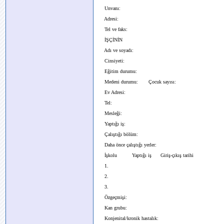
Unvanı:
Adresi:
Tel ve faks:
İŞÇİNİN
Adı ve soyadı:
Cinsiyeti:
Eğitim durumu:
Medeni durumu: Çocuk sayısı:
Ev Adresi:
Tel:
Mesleği:
Yaptığı iş:
Çalıştığı bölüm:
Daha önce çalıştığı yerler:
İşkolu Yaptığı iş Giriş-çıkış tarihi
1.
2.
3.
Özgeçmişi:
Kan grubu:
Konjenital/kronik hastalık: