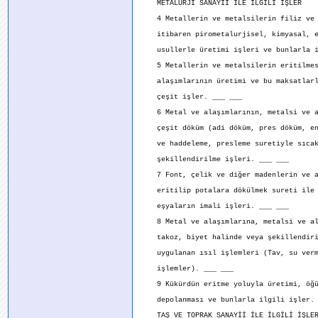
METALURJİ SANAYİİ İLE İLGİLİ İŞLER
4 Metallerin ve metalsilerin filiz ve 
itibaren pirometalurjisel, kimyasal, e
usullerle üretimi işleri ve bunlarla il
5 Metallerin ve metalsilerin eritilmesi
alaşımlarının üretimi ve bu maksatlarl
çeşit işler. ___ ___
6 Metal ve alaşımlarının, metalsi ve a
çeşit döküm (adi döküm, pres döküm, enj
ve haddeleme, presleme suretiyle sıcak
şekillendirilme işleri. ___ ___
7 Font, çelik ve diğer madenlerin ve a
eritilip potalara dökülmek sureti ile 
eşyaların imali işleri. ___ ___
8 Metal ve alaşımlarına, metalsi ve ala
takoz, biyet halinde veya şekillendiri
uygulanan ısıl işlemleri (Tav, su verm
işlemler). ___ ___
9 Kükürdün eritme yoluyla üretimi, öğüt
depolanması ve bunlarla ilgili işler. 
TAŞ VE TOPRAK SANAYİİ İLE İLGİLİ İŞLE