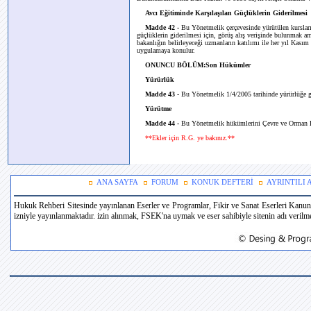
Avcı Eğitiminde Karşılaşılan Güçlüklerin Giderilmesi
Madde 42 -
Bu Yönetmelik çerçevesinde yürütülen kursları
güçlüklerin giderilmesi için, görüş alış verişinde bulunmak 
bakanlığın belirleyeceği uzmanların katılımı ile her yıl Kasım a
uygulamaya konulur.
ONUNCU BÖLÜM:Son Hükümler
Yürürlük
Madde 43 -
Bu Yönetmelik 1/4/2005 tarihinde yürürlüğe gi
Yürütme
Madde 44 -
Bu Yönetmelik hükümlerini Çevre ve Orman B
**Ekler için R.G. ye bakınız.**
ANA SAYFA
FORUM
KONUK DEFTERİ
AYRINTILI
Hukuk Rehberi Sitesinde yayınlanan Eserler ve Programlar, Fikir ve Sanat Eserleri Kanun
izniyle yayınlanmaktadır. izin alınmak, FSEK'na uymak ve eser sahibiyle sitenin adı verilmek 