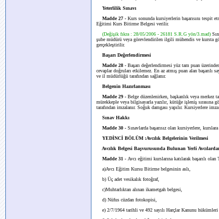
Yeterlilik Sınavı
Madde 27 -
Kurs sonunda kursiyerlerin başarısını tespit et
Eğitimi Kurs Bitirme Belgesi verilir.
(Değişik fıkra : 28/05/2006 - 26181 S.R.G yön/3.mad)
Sın
şube müdürü veya görevlendirilen ilgili mühendis ve kursta gö
gerçekleştirilir.
Başarı Değerlendirmesi
Madde 28 -
Başarı değerlendirmesi yüz tam puan üzerinden v
cevaplar doğruları etkilemez. En az atmış puan alan başarılı 
ve il müdürlüğü tarafından sağlanır.
Belgenin Hazırlanması
Madde 29 -
Belge düzenlenirken, başkanlık veya merkez tar
mürekkeple veya bilgisayarla yazılır, kütüğe işleniş sırasına
tarafından imzalanır. Soğuk damgası yapılır. Kursiyerlere imza k
Sınav Hakkı
Madde 30 -
Sınavlarda başarısız olan kursiyerlere, kursla
YEDİNCİ BÖLÜM :Avcılık Belgelerinin Verilmesi
Avcılık Belgesi Başvurusunda Bulunan Yerli Avcılardan
Madde 31 -
Avcı eğitimi kurslarına katılarak başarılı ola
a)Avcı Eğitim Kursu Bitirme belgesinin aslı,
b) Üç adet vesikalık fotoğraf,
c)Muhtarlıktan alınan ikametgah belgesi,
d) Nüfus cüzdan fotokopisi,
e) 2/7/1964 tarihli ve 492 sayılı Harçlar Kanunu hükümleri çe