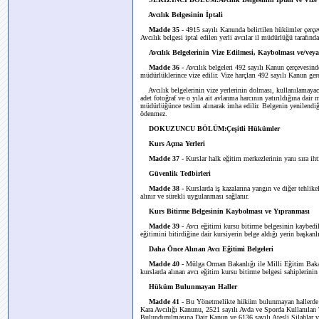
Avcılık Belgesinin İptali
Madde 35 -
4915 sayılı Kanunda belirtilen hükümler çerçeve
Avcılık belgesi iptal edilen yerli avcılar il müdürlüğü tarafın
Avcılık Belgelerinin Vize Edilmesi, Kaybolması ve/vey
Madde 36 -
Avcılık belgeleri 492 sayılı Kanun çerçevesinde
müdürlüklerince vize edilir. Vize harçları 492 sayılı Kanun gere
Avcılık belgelerinin vize yerlerinin dolması, kullanılamayac
adet fotoğraf ve o yıla ait avlanma harcının yatırıldığına dair m
müdürlüğünce teslim alınarak imha edilir. Belgenin yenilendiğ
ödenmez.
DOKUZUNCU BÖLÜM:Çeşitli Hükümler
Kurs Açma Yerleri
Madde 37 -
Kurslar halk eğitim merkezlerinin yanı sıra iht
Güvenlik Tedbirleri
Madde 38 -
Kurslarda iş kazalarına yangın ve diğer tehlik
alınır ve sürekli uygulanması sağlanır.
Kurs Bitirme Belgesinin Kaybolması ve Yıpranması
Madde 39 -
Avcı eğitimi kursu bitirme belgesinin kaybedi
eğitimini bitirdiğine dair kursiyerin belge aldığı yerin başkan
Daha Önce Alınan Avcı Eğitimi Belgeleri
Madde 40 -
Mülga Orman Bakanlığı ile Milli Eğitim Bakanl
kurslarda alınan avcı eğitim kursu bitirme belgesi sahiplerinin 
Hüküm Bulunmayan Haller
Madde 41 -
Bu Yönetmelikte hüküm bulunmayan hallerde 1
Kara Avcılığı Kanunu, 2521 sayılı Avda ve Sporda Kullanılan 
Bulundurulmasına Dair Kanun ve 6136 sayılı Ateşli Silahlar ve