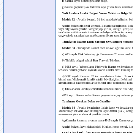
f) Sabıka kaydı olmadığına dair belge,
g) Süresi geçmemiş av tezkeresi veya yivsiz tüfek ruhsatnamesi
Yerli Avcılara Avcılık Belgesi Verme Yetkisi ve Belge D
Madde 32 -
Avcılık belgesi, 31 inci maddede belirtilen belg
Avcılık belgesinin şekli ve ebadı Bakanlıkça belirlenir. Belg
veya bilgisayarla yazılır, fotoğraf yapıştırılır, kütüğe işleniş
tarafından mühürlenerek imzalanır ve belge sahibine imza karşı
çerçevesinde yatırılan harç makbuzunun ibrazı zorunludur.
Türkiye'de İkamet Eden Yabancı Uyruklulara Yabancı A
Madde 33 -
Türkiye'de ikamet eden ve avcı eğitimi kursu b
a) 403 sayılı Türk Vatandaşlığı Kanununun 29 uncu maddesi ka
b) Türklük belgesi sahibi Batı Trakyalı Türklere,
c) 5683 sayılı Yabancıların Türkiye'de İkamet ve Seyahatl
tezkeresi verilen yabancı uyruklulara ve uluslar arası kuruluş te
d) 5683 sayılı Kanunun 28 inci maddesinin birinci fıkrası ka
birinci sınıf diplomatik kimlik sahibi büyükelçileri ile birinci
kimlik hamili başkonsoloslar ile birinci sınıf diplomatik kiml
e) Uluslar arası kuruluş temsilciliklerindeki birinci sınıf di
4915 sayılı Kanun ve bu Kanun çerçevesinde yayımlanan yöne
Tutulması Gereken Defter ve Cetveller
Madde 34 -
Avcılık belgelerine ilişkin kayıt ve dosyalar ş
Müdürlükçe saklanır. Avcılık belgesi kayıt defteri (Ek-2) örneğine
numarasına göre sıralanacak şekilde işlenir.
Açıklamalar kısmına, avcının varsa 4915 sayılı Kanun çerçeve
Avcılık belgesi kayıt defterindeki bilgileri içeren cetvel, il
SEKİZİNCİ BÖLÜM:Avcılık Belgesinin İptali ve Vize 