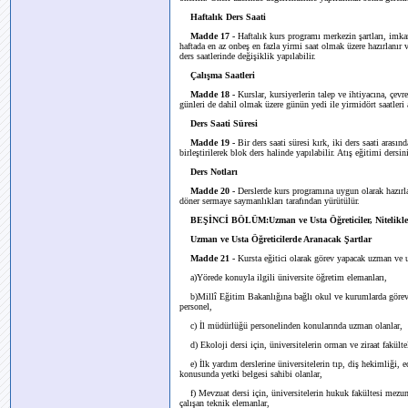
Haftalık Ders Saati
Madde 17 -
Haftalık kurs programı merkezin şartları, imkan
haftada en az onbeş en fazla yirmi saat olmak üzere hazırlanır 
ders saatlerinde değişiklik yapılabilir.
Çalışma Saatleri
Madde 18 -
Kurslar, kursiyerlerin talep ve ihtiyacına, çevr
günleri de dahil olmak üzere günün yedi ile yirmidört saatleri 
Ders Saati Süresi
Madde 19 -
Bir ders saati süresi kırk, iki ders saati arası
birleştirilerek blok ders halinde yapılabilir. Atış eğitimi dersini
Ders Notları
Madde 20 -
Derslerde kurs programına uygun olarak hazırlan
döner sermaye saymanlıkları tarafından yürütülür.
BEŞİNCİ BÖLÜM:Uzman ve Usta Öğreticiler, Nitelikler
Uzman ve Usta Öğreticilerde Aranacak Şartlar
Madde 21 -
Kursta eğitici olarak görev yapacak uzman ve us
a)Yörede konuyla ilgili üniversite öğretim elemanları,
b)Millî Eğitim Bakanlığına bağlı okul ve kurumlarda görev y
personel,
c) İl müdürlüğü personelinden konularında uzman olanlar,
d) Ekoloji dersi için, üniversitelerin orman ve ziraat fakültel
e) İlk yardım derslerine üniversitelerin tıp, diş hekimliği, 
konusunda yetki belgesi sahibi olanlar,
f) Mevzuat dersi için, üniversitelerin hukuk fakültesi mezu
çalışan teknik elemanlar,