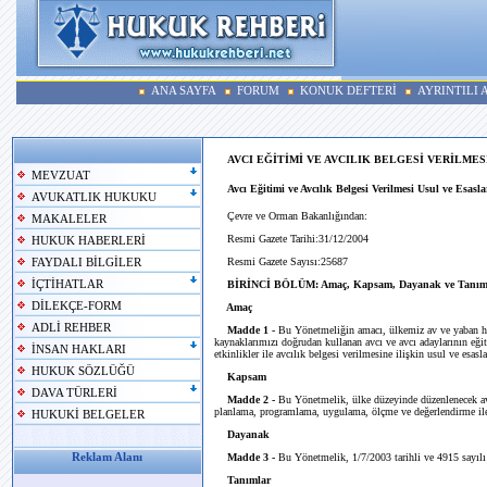
ANA SAYFA
FORUM
KONUK DEFTERİ
AYRINTILI
AVCI EĞİTİMİ VE AVCILIK BELGESİ VERİLME
MEVZUAT
Avcı Eğitimi ve Avcılık Belgesi Verilmesi Usul ve Esas
AVUKATLIK HUKUKU
Çevre ve Orman Bakanlığından:
MAKALELER
Resmi Gazete Tarihi:31/12/2004
HUKUK HABERLERİ
Resmi Gazete Sayısı:25687
FAYDALI BİLGİLER
İÇTİHATLAR
BİRİNCİ BÖLÜM: Amaç, Kapsam, Dayanak ve Tanım
DİLEKÇE-FORM
Amaç
ADLİ REHBER
Madde 1 -
Bu Yönetmeliğin amacı, ülkemiz av ve yaban hay
kaynaklarımızı doğrudan kullanan avcı ve avcı adaylarının eğiti
İNSAN HAKLARI
etkinlikler ile avcılık belgesi verilmesine ilişkin usul ve esasl
HUKUK SÖZLÜĞÜ
Kapsam
DAVA TÜRLERİ
Madde 2 -
Bu Yönetmelik, ülke düzeyinde düzenlenecek avcı
planlama, programlama, uygulama, ölçme ve değerlendirme ile a
HUKUKİ BELGELER
Dayanak
Reklam Alanı
Madde 3 -
Bu Yönetmelik, 1/7/2003 tarihli ve 4915 sayılı
Tanımlar