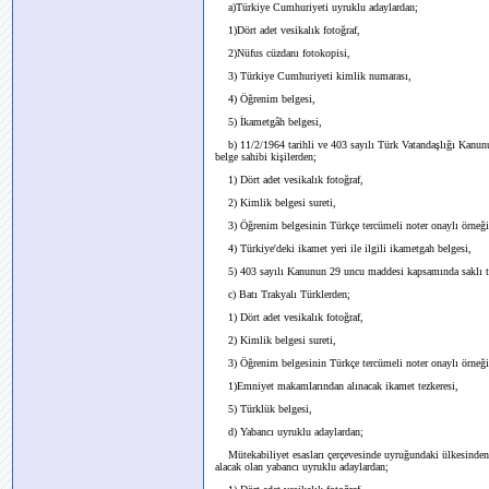
a)Türkiye Cumhuriyeti uyruklu adaylardan;
1)Dört adet vesikalık fotoğraf,
2)Nüfus cüzdanı fotokopisi,
3) Türkiye Cumhuriyeti kimlik numarası,
4) Öğrenim belgesi,
5) İkametgâh belgesi,
b) 11/2/1964 tarihli ve 403 sayılı Türk Vatandaşlığı Kanunu
belge sahibi kişilerden;
1) Dört adet vesikalık fotoğraf,
2) Kimlik belgesi sureti,
3) Öğrenim belgesinin Türkçe tercümeli noter onaylı örneği
4) Türkiye'deki ikamet yeri ile ilgili ikametgah belgesi,
5) 403 sayılı Kanunun 29 uncu maddesi kapsamında saklı tut
c) Batı Trakyalı Türklerden;
1) Dört adet vesikalık fotoğraf,
2) Kimlik belgesi sureti,
3) Öğrenim belgesinin Türkçe tercümeli noter onaylı örneği
1)Emniyet makamlarından alınacak ikamet tezkeresi,
5) Türklük belgesi,
d) Yabancı uyruklu adaylardan;
Mütekabiliyet esasları çerçevesinde uyruğundaki ülkesinden al
alacak olan yabancı uyruklu adaylardan;