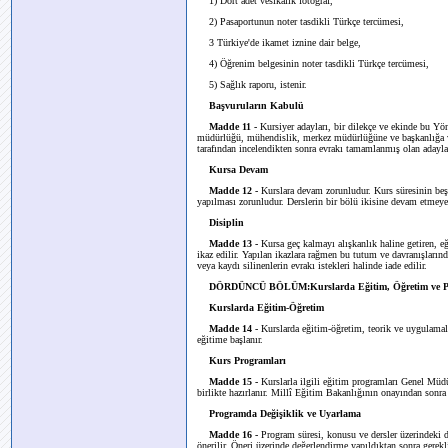
1) Dört adet vesikalık fotoğraf,
2) Pasaportunun noter tasdikli Türkçe tercümesi,
3 Türkiye'de ikamet iznine dair belge,
4) Öğrenim belgesinin noter tasdikli Türkçe tercümesi,
5) Sağlık raporu, istenir.
Başvuruların Kabulü
Madde 11 -
Kursiyer adayları, bir dilekçe ve ekinde bu Yön
müdürlüğü, mühendislik, merkez müdürlüğüne ve başkanlığa vey
tarafından incelendikten sonra evrakı tamamlanmış olan adayları
Kursa Devam
Madde 12 -
Kurslara devam zorunludur. Kurs süresinin beşt
yapılması zorunludur. Derslerin bir bölü ikisine devam etmeyen
Disiplin
Madde 13 -
Kursa geç kalmayı alışkanlık haline getiren, e
ikaz edilir. Yapılan ikazlara rağmen bu tutum ve davranışlarında
veya kaydı silinenlerin evrakı istekleri halinde iade edilir.
DÖRDÜNCÜ BÖLÜM:Kurslarda Eğitim, Öğretim ve P
Kurslarda Eğitim-Öğretim
Madde 14 -
Kurslarda eğitim-öğretim, teorik ve uygulamal
eğitime başlanır.
Kurs Programları
Madde 15 -
Kurslarla ilgili eğitim programları Genel Mü
birlikte hazırlanır. Millî Eğitim Bakanlığının onayından sonr
Programda Değişiklik ve Uyarlama
Madde 16 -
Program süresi, konusu ve dersler üzerindeki 
önerilir. Öneri üzerinde değerlendirme yapıldıktan sonra gerekli