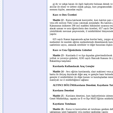
g) Av ve yaban hayatı ile ilgili faaliyette bulunan dernek ve
atıcılar ile resmî ve serbest olarak çalışıp, kurs programındaki
mezunu kişiler, arasından seçilir.
Kurs ve Ders Ücretleri
Madde 22 -
Kursa katılacak kursiyerler, kurs katılım payı
veya elli milyon Türk Lirası yatırmak zorundadır. Bu katılım p
Kanununun mükerrer 298 inci maddesi hükümleri uyarınca tespit
alacak uzman ve usta öğreticilerin ders ücretleri, 657 sayılı
yürürlükteki mevzuat çerçevesinde, il müdürlükleri bünyesinde
yapılır.
625 sayılı Kanun kapsamında açılan kurslar hariç, yaygın eğ
merkezleri ile mesleki eğitim merkezlerinde düzenlenecek kursl
saatlerinin sayısı, aranacak nitelikler ve diğer hususlara ilişk
Kurs ve Usta Öğreticilerin Giderleri
Madde 23 -
Kurslarda il ve ilçe dışından görevlendirilecek 
yolluk ve yevmiye giderleri, 6245 sayılı Harcırah Kanunu ile 
Bakanlıkça karşılanır.
Kurslarda Kullanılacak Araç Gereçler
Madde 24 -
Avcı eğitim kurslarında; slayt makinesi veya 
harita ile ihtiyaç duyulacak diğer araç ve gereçler hazır bulun
gereçler il müdürlükleri ile diğer kurum ve kuruluşlardan temin 
materyali ise il müdürlüğünce sağlanır.
ALTINCI BÖLÜM:Kursların Denetimi, Kayıtların Tutul
Kursların Denetimi
Madde 25 -
Kursların denetimi, kurs faaliyetlerinin izle
Genel Müdürlükçe, taşrada ise İl ve İlçe Millî Eğitim müdürlü
Kayıtların Tutulması
Madde 26 -
Kursa ve kursiyerlere ait tutulması gereken def
saklanması işleri başkanlık veya merkez tarafından yapılır.