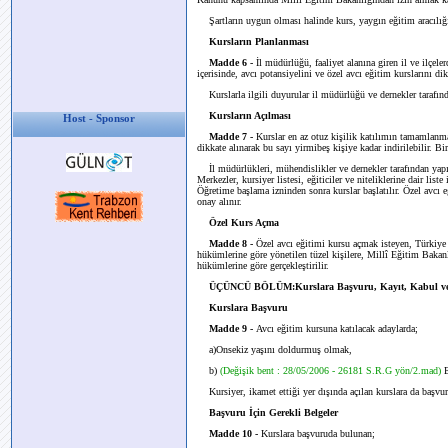
Şartların uygun olması halinde kurs, yaygın eğitim aracılığıyl
Kursların Planlanması
Madde 6 -
İl müdürlüğü, faaliyet alanına giren il ve ilçeler
içerisinde, avcı potansiyelini ve özel avcı eğitim kurslarını dik
Kurslarla ilgili duyurular il müdürlüğü ve dernekler tarafınd
Kursların Açılması
Host - Sponsor
Madde 7 -
Kurslar en az otuz kişilik katılımın tamamlanması
dikkate alınarak bu sayı yirmibeş kişiye kadar indirilebilir. Bi
İl müdürlükleri, mühendislikler ve dernekler tarafından yapıla
Merkezler, kursiyer listesi, eğiticiler ve niteliklerine dair lis
Öğretime başlama izninden sonra kurslar başlatılır. Özel avcı eğ
onay alınır.
Özel Kurs Açma
Madde 8 -
Özel avcı eğitimi kursu açmak isteyen, Türkiye 
hükümlerine göre yönetilen tüzel kişilere, Millî Eğitim Bakanl
hükümlerine göre gerçekleştirilir.
ÜÇÜNCÜ BÖLÜM:Kurslara Başvuru, Kayıt, Kabul ve 
Kurslara Başvuru
Madde 9 -
Avcı eğitim kursuna katılacak adaylarda;
a)Onsekiz yaşını doldurmuş olmak,
b)
(Değişik bent : 28/05/2006 - 26181 S.R.G yön/2.mad)
Kursiyer, ikamet ettiği yer dışında açılan kurslara da başvura
Başvuru İçin Gerekli Belgeler
Madde 10 -
Kurslara başvuruda bulunan;