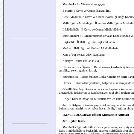
Madde 4 -
Bu Yönetmelikte geçen;
Bakanlık : Çevre ve Orman Bakanlığını,
Genel Müdürlük : Çevre ve Orman Bakanlığı Doğa Koruma 
Millî Eğitim Müdürlüğü : İl ve İlçe Millî Eğitim Müdürlük
İl Müdürlüğü : İl Çevre ve Orman Müdürlüğünü,
Şube Müdürü : İl Müdürlüğünde yer alan Doğa Koruma ve M
Başkanlık : İl Halk Eğitimi Başkanlıklarını,
Merkez : Halk Eğitimi Merkezi Müdürlüklerini,
Kurs : Avcı ve avcı adayı kurslarını,
Kursiyer : Kursa katılan kişiyi,
Uzman ve Usta Öğretici : Düzenlenecek kurslarda eğitici olar
amirlikçe yeterli görülen kişiyi,
Mühendislik : İllerde bulunan Doğa Koruma ve Milli Parkla
Dernek : İl Konfederasyonlarını, bölge ve ülke düzeyinde örg
Gönüllü Kuruluş : Amacı av ve yaban hayatının korunması ve g
oluşturduğu federasyon ve konfederasyon gibi sivil toplum örg
Belge : Kursları başarı ile bitirenlere verilen kurs bitirme be
Avcılık Belgesi : Onsekiz yaşını doldurmuş, silah taşıma ehl
bulunmayan, avcılık ve av yaban hayatı ile ilgili eğitim almış 
İKİNCİ BÖLÜM:Avcı Eğitim Kurslarının Açılması
Avcı Eğitim Kursu
Madde 5 -
Eğitimli, bilinçli avcı yetiştirmek, yetişmiş ol
üzere il müdürlüğü ve başkanlık, merkez işbirliğinde avcı eğit
Kanunu kapsamında Millî Eğitim Bakanlığından izin almak kaydı