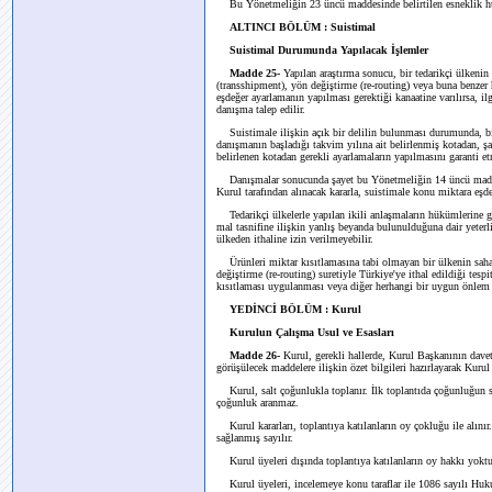
Bu Yönetmeliğin 23 üncü maddesinde belirtilen esneklik hü
ALTINCI BÖLÜM : Suistimal
Suistimal Durumunda Yapılacak İşlemler
Madde 25-
Yapılan araştırma sonucu, bir tedarikçi ülkenin 
(transshipment), yön değiştirme (re-routing) veya buna benzer h
eşdeğer ayarlamanın yapılması gerektiği kanaatine varılırsa, 
danışma talep edilir.
Suistimale ilişkin açık bir delilin bulunması durumunda, bir
danışmanın başladığı takvim yılına ait belirlenmiş kotadan, şa
belirlenen kotadan gerekli ayarlamaların yapılmasını garanti etme
Danışmalar sonucunda şayet bu Yönetmeliğin 14 üncü maddes
Kurul tarafından alınacak kararla, suistimale konu miktara eşde
Tedarikçi ülkelerle yapılan ikili anlaşmaların hükümlerine gö
mal tasnifine ilişkin yanlış beyanda bulunulduğuna dair yeterli
ülkeden ithaline izin verilmeyebilir.
Ürünleri miktar kısıtlamasına tabi olmayan bir ülkenin sa
değiştirme (re-routing) suretiyle Türkiye'ye ithal edildiği tesp
kısıtlaması uygulanması veya diğer herhangi bir uygun önlem al
YEDİNCİ BÖLÜM : Kurul
Kurulun Çalışma Usul ve Esasları
Madde 26-
Kurul, gerekli hallerde, Kurul Başkanının dav
görüşülecek maddelere ilişkin özet bilgileri hazırlayarak Kurul
Kurul, salt çoğunlukla toplanır. İlk toplantıda çoğunluğun 
çoğunluk aranmaz.
Kurul kararları, toplantıya katılanların oy çokluğu ile alı
sağlanmış sayılır.
Kurul üyeleri dışında toplantıya katılanların oy hakkı yoktu
Kurul üyeleri, incelemeye konu taraflar ile 1086 sayılı 