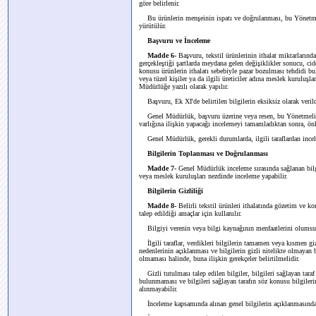
göre belirlenir.
Bu ürünlerin menşeinin ispatı ve doğrulanması, bu Yönetm
yürütülür.
Başvuru ve İnceleme
Madde 6-
Başvuru, tekstil ürünlerinin ithalat miktarlarınd
gerçekleştiği şartlarda meydana gelen değişiklikler sonucu, cid
konusu ürünlerin ithalatı sebebiyle pazar bozulması tehdidi bu
veya tüzel kişiler ya da ilgili üreticiler adına meslek kuruluşla
Müdürlüğe yazılı olarak yapılır.
Başvuru, Ek XI'de belirtilen bilgilerin eksiksiz olarak veri
Genel Müdürlük, başvuru üzerine veya resen, bu Yönetmeliğ
varlığına ilişkin yapacağı incelemeyi tamamladıktan sonra, ön
Genel Müdürlük, gerekli durumlarda, ilgili taraflardan incel
Bilgilerin Toplanması ve Doğrulanması
Madde 7-
Genel Müdürlük inceleme sırasında sağlanan bilgi
veya meslek kuruluşları nezdinde inceleme yapabilir.
Bilgilerin Gizliliği
Madde 8-
Belirli tekstil ürünleri ithalatında gözetim ve 
talep edildiği amaçlar için kullanılır.
Bilgiyi verenin veya bilgi kaynağının menfaatlerini olumsuz 
İlgili taraflar, verdikleri bilgilerin tamamen veya kısmen gi
nedenlerinin açıklanması ve bilgilerin gizli nitelikte olmaya
olmaması halinde, buna ilişkin gerekçeler belirtilmelidir.
Gizli tutulması talep edilen bilgiler, bilgileri sağlayan taraf
bulunmaması ve bilgileri sağlayan tarafın söz konusu bilgiler
alınmayabilir.
İnceleme kapsamında alınan genel bilgilerin açıklanmasında t