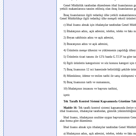
Genel Müdürlük tarafından düzenlenen ithal lisanslarının geç
yetkili makamlarınca tanzim edilmiş olan ihraç lisanslarının geç
İhraç lisanslarının ilgili tedarikçi ülke yetkili makamları
Genel Müdürlükçe ilgili tedarikçi ülke menşeli tekstil ürünleri 
c) İthal lisansı almak için ithalatçılar tarafından Genel Mü
1) İthalatçının adını, açık adresini, telefon, teleks ve faks 
2) Beyan sahibinin adını ve açık adresini,
3) İhracatçının adını ve açık adresini,
4) Ürünlerin menşe ülkesini ve yüklemenin yapıldığı ülkey
5) Ürünlerin ticari tanımı ile 12'li bazda G.T.İ.P.'na göre t
6) İlgili ürünlerin kategorisini ve söz konusu kategori için 
7) İhraç lisansının 12 nci hanesinde belirtildiği şekilde ürün
8) Mümkünse, ödeme ve teslim tarihi ile satış sözleşmesi 
9) İhraç lisansının tarih ve numarasını,
10) İthalatçının imzasını ve başvuru tarihini,
içerir.
Tek Taraflı Kontrol Sistemi Kapsamında Gözetime Tabi 
Madde 16-
Tek taraflı kontrol sistemi kapsamında ileriye 
ithal lisansının, ithalatçılar tarafından, gümrük yükümlülüğün
İthal lisansı, ithalatçının usulüne uygun başvurusunun Gen
alan forma göre düzenlenir.
İthal lisansı almak için ithalatçılar tarafından Genel Müdür
a) İthalatçının adını, açık adresini, telefon, teleks ve faks 