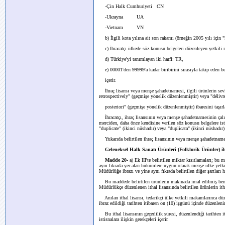
-Çin Halk Cumhuriyeti CN
-Ukrayna UA
-Vietnam VN
b) İlgili kota yılına ait son rakamı (örneğin 2005 yılı için "
c) İhracatçı ülkede söz konusu belgeleri düzenleyen yetkili
d) Türkiye'yi tanımlayan iki harfi: TR,
e) 00001'den 99999'a kadar biribirini sırasıyla takip eden be
içerir.
İhraç lisansı veya menşe şahadetnamesi, ilgili ürünlerin s
retrospectively" (geçmişe yönelik düzenlenmiştir) veya "délivr
posteriori" (geçmişe yönelik düzenlenmiştir) ibaresini taşırla
İhracatçı, ihraç lisansının veya menşe şahadetnamesinin ça
merciden, daha önce kendisine verilen söz konusu belgelere ist
"duplicate" (ikinci nüshadır) veya "duplicata" (ikinci nüshadır) 
Yukarıda belirtilen ihraç lisansının veya menşe şahadetnamesini
Geleneksel Halk Sanatı Ürünleri (Folklorik Ürünler) ile
Madde 20-
a) Ek III'te belirtilen miktar kısıtlamaları; bu
aynı fıkrada yer alan hükümlere uygun olarak menşe ülke yetkil
Müdürlüğe ibrazı ve yine aynı fıkrada belirtilen diğer şartları
Bu maddede belirtilen ürünlerin makinada imal edilmiş benze
Müdürlükçe düzenlenen ithal lisansında belirtilen ürünlerin itha
Anılan ithal lisansı, tedarikçi ülke yetkili makamlarınca d
ibraz edildiği tarihten itibaren on (10) işgünü içinde düzenlenir
Bu ithal lisansının geçerlilik süresi, düzenlendiği tarihten i
istisnalara ilişkin gerekçeleri içerir.