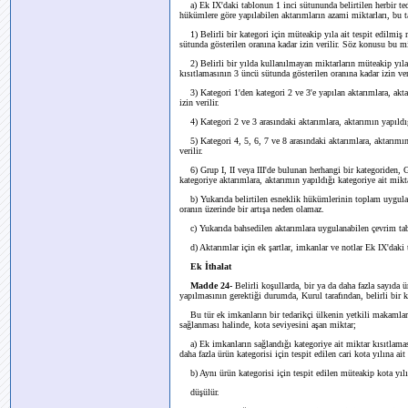
a) Ek IX'daki tablonun 1 inci sütununda belirtilen herbir teda
hükümlere göre yapılabilen aktarımların azami miktarları, bu ta
1) Belirli bir kategori için müteakip yıla ait tespit edilmiş
sütunda gösterilen oranına kadar izin verilir. Söz konusu bu mi
2) Belirli bir yılda kullanılmayan miktarların müteakip yıla 
kısıtlamasının 3 üncü sütunda gösterilen oranına kadar izin veri
3) Kategori 1'den kategori 2 ve 3'e yapılan aktarımlara, akt
izin verilir.
4) Kategori 2 ve 3 arasındaki aktarımlara, aktarımın yapıldığ
5) Kategori 4, 5, 6, 7 ve 8 arasındaki aktarımlara, aktarımı
verilir.
6) Grup I, II veya III'de bulunan herhangi bir kategoriden,
kategoriye aktarımlara, aktarımın yapıldığı kategoriye ait mikta
b) Yukarıda belirtilen esneklik hükümlerinin toplam uygulama
oranın üzerinde bir artışa neden olamaz.
c) Yukarıda bahsedilen aktarımlara uygulanabilen çevrim tab
d) Aktarımlar için ek şartlar, imkanlar ve notlar Ek IX'daki
Ek İthalat
Madde 24-
Belirli koşullarda, bir ya da daha fazla sayıda ür
yapılmasının gerektiği durumda, Kurul tarafından, belirli bir ko
Bu tür ek imkanların bir tedarikçi ülkenin yetkili makamla
sağlanması halinde, kota seviyesini aşan miktar;
a) Ek imkanların sağlandığı kategoriye ait miktar kısıtlama
daha fazla ürün kategorisi için tespit edilen cari kota yılına a
b) Aynı ürün kategorisi için tespit edilen müteakip kota yıl
düşülür.