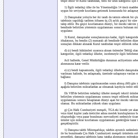
tespit edilir ve Kurul tarafından, belli bir ürün kategorisi için
1) İlgili tedarikçi ülke ile bu Yönetmeliğin 14 üncü maddesi
uygun bir seviyede kısıtlama getirmek konusunda bir anlaşmaya
2) Danışmalar yoluyla her iki tarafı da tatmin edecek bir çö
talebinin yapıldığı tarihten itibaren üç (3) aylık geçici bir süre
talep edilir. Bu geçici kısıtlamanın düzeyi, bir önceki takvim
bendinde belirtilen yöntemin uygulanması sonucu bulunan mikt
uygulanır.
3) Kurul, danışmalar sonuçlanıncaya kadar, ilgili kategoride
ithalatının, bu bendin (2) numaralı alt bendinde belirtilen düz
sonuçları dikkate alınarak Kurul tarafından tespit edilecek nih
d) (c) bendi hükümleri uyarınca alınan önlemler Tebliğ olar
kategoriler, ilgili tedarikçi ülkeler, incelemeyle ilgili belirleme
Acil hallerde, Genel Müdürlüğün durumun aciliyetinin sebepl
alınmasına karar verilir.
e) (c) bendi kapsamında, ilgili tedarikçi ülkelerle danışma
varılması halinde, bu anlaşmada, üzerinde uzlaşmaya varılan mik
bağlanır.
f) Danışma talebinin yapılmasından sonra altmış (60) gün iç
aşağıda belirtilen miktarlardan az olmamak kaydıyla tesbit edil
Ek VIII'de belirtilen tedarikçi ülkeler menşeli tekstil ürün
belirtilen yöntemin uygulanması sonucu tespit edilecek miktar
uygulanması sonucu hesaplanan düzeyi aşan bir önceki takvim 
olamaz. Bu miktarlardan yüksek olanı uygulanır.
g) Çin Halk Cumhuriyeti menşeli, TGA eki listede yer alan t
veya tüzel kişiler yada üreticiler adına meslek kuruluşlarının
oluşturduğu veya pazar bozulması mevcudiyeti nedeniyle ticaret
ürünler için miktar kısıtlaması uygulanması gerektiğine karar 
gerçekleştirilir.
1) Danışma talebi Müsteşarlıkça; talebin ayrıntılı nedenlerin
ile bu bozulmada Çin Halk Cumhuriyeti menşeli ürünlerin rolünü 
prosedürü, danışma talebinin karşı tarafça alınmasını müteakip o