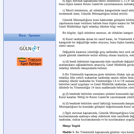
b) İlgili mevzuat kapsamında tekstil ürünlerinin G.T.İ.P.'lar
buna ilişkin kararın Resmi Gazete'de yayımlanmasını müteakip, 
c) Tekstil ürünlerinin, ait oldukları kategorilerde tasnif e
incelenmek üzere, Gümrük Müsteşarlığına intikal ettirilir.
Gümrük Müsteşarlığının konu hakkındaki görüşünü bildirmes
yapılmasına karar verilmesi halinde buna ilişkin kararın bir T
Genel Müdürlükçe ilgili tedarikçi ülkelere bilgi verilir.
Bu bilgiler, ilgili ürünlerin tanımını, ait oldukları kategor
Host - Sponsor
d) Kurul tarafından alınan bir tasnif kararı, bu Yönetmelik
kategoride bir değişikliğe neden oluyorsa, buna ilişkin karard
süresi tanınır.
Değişiklik kararının yürürlüğe giriş tarihinden önce sevk edi
içinde gümrük idarelerine teslim edilmiş olması kaydıyla, eski
e) (d) bendi hükümleri kapsamında ürün tasnifinde değişiklik
ayarlamaların sağlanabilmesi amacıyla, Genel Müdürlük gecik
tedarikçi ülkelerle danışmalarda bulunur.
f) Bu Yönetmelik kapsamına giren ürünlerin ithalatı için gere
tedarikçi ülke yetkili makamları tarafından tanzim edilen ihracat
tedarikçi ülkeler tarafından bu Yönetmeliğin I A ve I B numaralı
belirtilen tasnif uygulanır ve Genel Müdürlük tarafından, kesi
ülkelerle bu Yönetmeliğin 14 üncü maddesinde belirtilen yönte
g) (f) bendinde belirtilen sorunların çözümü konusunda ilgil
Kurul kararları Tebliğ ile Resmi Gazete'de yayımlanarak yürürl
h) (f) bendinde belirtilen tasnif farklılığı konusunda danı
Müsteşarlığının bu konudaki görüşleri doğrultusunda Kurul tara
ı) İlgili mevzuat kapsamında, Gümrük Müsteşarlığınca Gümrü
kısıtlamalarında azalmaya sebep olabilecek ürün tasnifinde değ
tarafından, miktar kısıtlamalarında ve bu kısıtlamaların uygula
Menşe Tespiti
Madde 5-
Bu Yönetmelik kapsamında gözetim veya korunma 