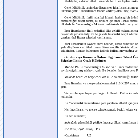
İthalatçılar, aldıkları ithal lisansında belirtilen toplam mik
Genel Müdürlük tarafından düzenlenen ithal lisanslarının geçe
ülkelerin yetkili mercilerince tanzim edilmiş olan ihraç lisansla
Genel Müdürlük, ilgili tedarikçi ülkenin herhangi bir ürün ka
düzenlediğini tespit ederse, bu ürünler için ithal lisansı düzen
ülkelerle bu Yönetmeliğin 14 üncü maddesinde belirtilen yönte
İhraç lisanslarının ilgili tedarikçi ülke yetkili makamları
başvuruda yer alan bilgi ve belgelerde tutarsızlık tespit edilme
yapılan ithal lisansı talepleri karşılanmaz.
İthal lisanslarının kaybedilmesi halinde, lisans sahibinin
şerhi düşülerek yeni ithal lisansı düzenlenebilir. Yeniden düzenl
sahibinden, lisansın bulunması halinde kullanılmayacağına ve 
Gözetim veya Korunma Önlemi Uygulanan Tekstil Ürünl
Belgelere İlişkin Ortak Hükümler
Madde 19-
Bu Yönetmeliğin 15 inci ve 18 inci maddelerinde
sayıda çoğaltılmış nüshayı içerir. Bu belgeler, İngilizce veya F
Yukarıda belirtilen belgeler el yazısı ile doldurulduğu takti
İhraç lisansları ve menşe şahadetnameleri 210 X 297 mm. 
gr/m
'den az olmayan beyaz yazı kağıdı kullanılır. Bütün kısımları
kullanılır.
Bu Yönetmelik hükümlerine göre yapılacak ithalat için yukarı
Her ihraç lisansı ve menşe şahadetnamesi, baskılı olsun ya da
Bu seri numarası;
a) Aşağıda gösterildiği şekilde ihracatçı ülkeyi tanımlayan i
-Belarus (Beyaz Rusya) BY
-Özbekistan UZ