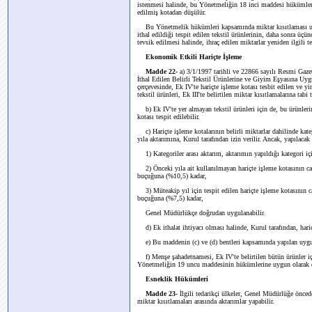
istenmesi halinde, bu Yönetmeliğin 18 inci maddesi hükümleri u
edilmiş kotadan düşülür.
Bu Yönetmelik hükümleri kapsamında miktar kısıtlaması uygu
ithal edildiği tespit edilen tekstil ürünlerinin, daha sonra üçü
tevsik edilmesi halinde, ihraç edilen miktarlar yeniden ilgili te
Ekonomik Etkili Hariçte İşleme
Madde 22-
a) 3/1/1997 tarihli ve 22866 sayılı Resmi Gaze
İthal Edilen Belirli Tekstil Ürünlerine ve Giyim Eşyasına U
çerçevesinde, Ek IV'te hariçte işleme kotası tesbit edilen ve yi
tekstil ürünleri, Ek III'te belirtilen miktar kısıtlamalarına tabi
b) Ek IV'te yer almayan tekstil ürünleri için de, bu ürünleri
kotası tespit edilebilir.
c) Hariçte işleme kotalarının belirli miktarlar dahilinde kate
yıla aktarımına, Kurul tarafından izin verilir. Ancak, yapılacak
1) Kategoriler arası aktarım, aktarımın yapıldığı kategori i
2) Önceki yıla ait kullanılmayan hariçte işleme kotasının car
buçuğuna (%10,5) kadar,
3) Müteakip yıl için tespit edilen hariçte işleme kotasının ca
buçuğuna (%7,5) kadar,
Genel Müdürlükçe doğrudan uygulanabilir.
d) Ek ithalat ihtiyacı olması halinde, Kurul tarafından, hari
e) Bu maddenin (c) ve (d) bentleri kapsamında yapılan uygul
f) Menşe şahadetnamesi, Ek IV'te belirtilen bütün ürünler i
Yönetmeliğin 19 uncu maddesinin hükümlerine uygun olarak d
Esneklik Hükümleri
Madde 23-
İlgili tedarikçi ülkeler, Genel Müdürlüğe önceden
miktar kısıtlamaları arasında aktarımlar yapabilir.