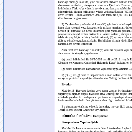
kararlaştırmadığı takdirde, yine bu tarihten itibaren doksan (
alınmasını müteakip, danışmalar süresince Çin Halk Cumhuriyet
ürünlerinin Türkiye'ye yönelik sevkiyatını, danışma talebinin 
dönemindeki ihracat miktarının yüzde yedibuçuğundan (%7,5) da
üzere kısıtlar. Bununla beraber, danışma talebinin Çin Halk C
ithal lisansı belgesi aranır.
2) Yapılan danışmalardan doksan (90) gün içerisinde karşıl
konu olan kategori veya kategorilerde miktar kısıtlaması önl
bendin (1) numaralı alt bendi hükmüne göre yapması gereken
çerçevesinde tespit edilen miktar kısıtlaması önlemi; danışma 
talebinin yapıldığı tarihte yılın bitimine üç (3) ay veya daha a
(12) ay süreyle uygulamada kalır. Bu hüküm altında yürürlüğe
danışmalara devam edilebilir.
Aksi taraflarca kararlaştırılmadıkça; yeni bir başvuru yapıl
daha uzun bir süreyle uygulanmaz.
(g) bendi hükümleri ile 28/5/2003 tarihli ve 25121 sayılı
Gözetim ve Korunma Önlemleri Hakkında Karar" hükümleri bi
(g) bendi hükümleri kapsamında yapılacak uygulamalara 31 
h) (c), (f) ve (g) bentleri kapsamında alınan önlemler ve bu
anlaşma, protokol veya diğer düzenlemeler Tebliğ ile Resmi Ga
Fiyatlar
Madde 13-
Başvuru üzerine veya resen yapılan bir incelem
alışılmışın dışında düşük fiyatlarla ithal edildiğinin tespiti 
ülkelerle yapılan ikili anlaşmalar, protokoller veya diğer dü
üncü maddesinde belirtilen yönteme göre, ilgili tedarikçi ülkel
Bu durumun telafisine yönelik önlemler, mevcut ikili anlaşma
Tebliğ olarak Resmi Gazete'de yayımlanır.
DÖRDÜNCÜ BÖLÜM : Danışmalar
Danışmaların Yapılma Şekli
Madde 14-
İnceleme sonucunda, Kurul tarafından, Üçüncü 
korunma önlemine başvurulmadan önce, ilgili tedarikçi ülkelerl