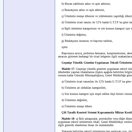
b) Beyan sahibinin adını ve açık adresini,
c) İhracatçının adını ve açık adresini,
ç) Ürünlerin menşe ülkesini ve yüklemenin yapıldığı ülkeyi
d) Ürünlerin ticari tanımı ile 12'li bazda G.T.İ.P.'na göre t
e) İlgili ürünlerin kategorisini ve söz konusu kategori için 
f) Ürünlerin değerini,
g) İthalatçının imzasını ve başvuru tarihini,
içerir.
Başvuruya ayrıca; proforma faturanın, konşimentonun, akredi
amacını gösteren herhangi bir ticari belgenin ilgili makamlarca 
Geçmişe Yönelik Gözetim Uygulanan Tekstil Ürünlerini
Madde 17-
Geçmişe yönelik gözetim uygulanan tekstil ürünl
ülkelerden yapılan ithalatlarına ilişkin aşağıda belirtilen bi
sonuna kadar Gümrük Müsteşarlığınca, Genel Müdürlüğe gönde
a) Ürünlerin ticari tanımları ile 12'li bazda G.T.İ.P.'na göre
b) Ürünlerin ait oldukları kategorileri,
c) Söz konusu kategori için tespit edilen ölçü birimi cinsin
d) Ürünlerin değerleri,
e) Ürünlerin menşe ülkesi.
Çift Taraflı Kontrol Sistemi Kapsamında Miktar Kısıtl
Madde 18-
a) İkili anlaşmalar, protokoller veya diğer düze
uygulanan tekstil ürünlerinin ithali, Genel Müdürlükçe verilec
ilgili gümrük idarelerine ibrazı ile mümkündür.
Yukarıda belirtilen tekstil ürünlerinin her sevkiyatı için, ilg