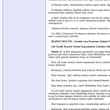
a) Danışma talebi, Müsteşarlıkça usulüne uygun olarak, ilgili
b) Danışma talebinin yapıldığı tarihten sonra en geç onbeş (
konusunda ilgili tedarikçi ülkeye bilgi verilir.
c) İlgili tedarikçi ülke ile bir anlaşmaya veya her iki taraf
tarihten sonra en geç bir (1) ay içinde danışmalara başlanır. Da
sonuçlandırılır.
Yukarıda belirtilen hususlar, danışma yöntemi konusunda y
Çin Halk Cumhuriyeti ile danışma yapılması söz konusu ol
usul ve esaslara göre yürütülür.
BEŞİNCİ BÖLÜM : Gözetim veya Korunma Önlemi Uygul
Çift Taraflı Kontrol Sistemi Kapsamında Gözetime Tabi
Madde 15-
a) İkili anlaşmalar, protokoller veya diğer düze
gözetime tabi tekstil ürünlerinin ithali, Genel Müdürlükçe ve
tarihte ilgili gümrük idarelerine ibrazı ile mümkündür.
İthali çift taraflı kontrol sistemi kapsamında ileriye yönelik
lisansı düzenlenir.
İthalatçılar, yukarıda belirtilen ithal lisansını almak için 
İhraç lisansları, ilgili tedarikçi ülkenin yetkili makamları
Her ihraç lisansı, gözetim uygulanan ürün kategorilerinden s
İhraç edilen miktarlar için, Genel Müdürlükçe ihraç lisansı k
b) Çift taraflı kontrol sistemi kapsamında ileriye yönelik gö
ithalatçılar tarafından Genel Müdürlüğe ibrazını müteakip en ge
en geç bu lisans kapsamı ürünlerin sevk edildiği yılı takip ed
durumlarda bu süre 30 Haziran tarihine kadar uzatılabilir.
İthal lisanslarının geçerlilik süresi, düzenlendiği tarihten iti
İthalatçılar, ithal lisanslarında belirtilen toplam miktarı t