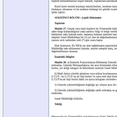
ilişkide bulunduklarının tespiti halinde, toplantılara katılamazl
Kurul üyesi meslek kuruluşu temsilcilerinin, inceleme konus
ithalatçısı olmaması ve bu malların herhangi bir şekilde ticare
işlem yapılır.
SEKİZİNCİ BÖLÜM : Çeşitli Hükümler
Yaptırım
Madde 27-
Gerçek veya tüzel kişilerce bu Yönetmelik hüküm
sahte belge kullanıldığının yada yanıltıcı bilgi ve belge veri
hükümleri saklı kalmak üzere, başlamış bulunan işlemleri hari
talepleri Genel Müdürlükçe bir (1) yıl süre ile değerlendirme
yazının sevk tarihinden yedi (7) gün sonra başlar.
İthal lisansının, Ek XII'de yer alan taahhütname çerçevesin
Müdürlüğe iade edilmemesi halinde, mücbir sebepler hariç, müte
değerlendirmeye alınmaz.
İstatistiki Bilgiler
Madde 28-
a) İstatistik Pozisyonlarına Bölünmüş Gümrük Gi
miktarları, Gümrük Müsteşarlığınca, her ayın bitiminden itibare
birimi, yer aldığı kategori de belirtilmek suretiyle Genel Müdür
b) İthali ileriye yönelik gözetime veya miktar kısıtlamasına ta
G.T.İ.P., bu G.T.İ.P.'na ait ölçü birimi ve varsa özel ölçü birim
G.T.İ.P'na ait ölçü birimi farklı ise ayrıca kilogram cinsinden 
1) Gümrük yükümlülüğünün doğduğu ayı izleyen ayın ilk onb
2) Gümrük yükümlülüğünün doğduğu tarihi müteakip en geç o
tarafından,
Genel Müdürlüğe bildirilir.
Tebliğ
Müsteşarlık bu Yönetmeliğin uygulanmasına ilişkin Tebliğ çık