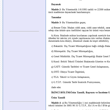
Dayanak
Madde 2-
Bu Yönetmelik 1/6/1995 tarihli ve 22300 mükerr
üncü maddesine dayanılarak hazırlanmıştır.
Tanımlar
Madde 3-
Bu Yönetmelikte geçen;
a) Benzer Ürün: İthalatı ciddi zarar, ciddi zarar tehdidi, za
sebep olan ürünle aynı özellikleri taşıyan bir ürünü veya benzer
b) Kota: İthalinde miktar kısıtlaması yapılmak suretiyle kor
ülkeden bir takvim yılı içinde yapılmasına izin verilen ithala
durumlarda kota düzeyi, dönemsel olarak da tespit edilebilir),
c) Bakanlık: Dış Ticaret Müsteşarlığının bağlı olduğu Baka
d) Müsteşarlık: Dış Ticaret Müsteşarlığını,
e) Genel Müdürlük: Dış Ticaret Müsteşarlığı İthalat Gene
f) Kurul: Belirli Tekstil Ürünleri İthalatında Gözetim ve
g) GATT: Gümrük Tarifeleri ve Ticaret Genel Anlaşmasını,
h) DTÖ: Dünya Ticaret Örgütünü,
ı) TGA: Tekstil ve Giyim Anlaşmasını,
i) G.T.İ.P.: Gümrük Tarife İstatistik Pozisyonunu,
ifade eder.
İKİNCİ BÖLÜM:Ürün Tasnifi, Başvuru ve İnceleme Us
Ürün Tasnifi
Madde 4-
a) Bu Yönetmeliğin 1 inci maddesinde belirtile
tekstil ürünleri ile 3005 90 31 G.T.İ.P., Ek I A ve Ek I B'de göst