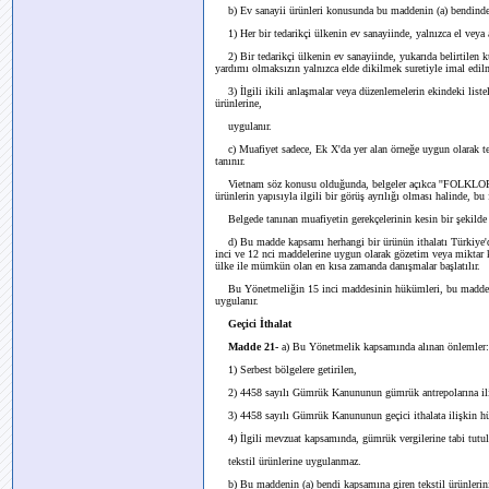
b) Ev sanayii ürünleri konusunda bu maddenin (a) bendinde 
1) Her bir tedarikçi ülkenin ev sanayiinde, yalnızca el veya 
2) Bir tedarikçi ülkenin ev sanayiinde, yukarıda belirtilen 
yardımı olmaksızın yalnızca elde dikilmek suretiyle imal edilm
3) İlgili ikili anlaşmalar veya düzenlemelerin ekindeki listel
ürünlerine,
uygulanır.
c) Muafiyet sadece, Ek X'da yer alan örneğe uygun olarak te
tanınır.
Vietnam söz konusu olduğunda, belgeler açıkca ''FOLKLORE'
ürünlerin yapısıyla ilgili bir görüş ayrılığı olması halinde, bu 
Belgede tanınan muafiyetin gerekçelerinin kesin bir şekilde 
d) Bu madde kapsamı herhangi bir ürünün ithalatı Türkiye'd
inci ve 12 nci maddelerine uygun olarak gözetim veya miktar k
ülke ile mümkün olan en kısa zamanda danışmalar başlatılır.
Bu Yönetmeliğin 15 inci maddesinin hükümleri, bu maddenin
uygulanır.
Geçici İthalat
Madde 21-
a) Bu Yönetmelik kapsamında alınan önlemler:
1) Serbest bölgelere getirilen,
2) 4458 sayılı Gümrük Kanununun gümrük antrepolarına ili
3) 4458 sayılı Gümrük Kanununun geçici ithalata ilişkin h
4) İlgili mevzuat kapsamında, gümrük vergilerine tabi tutu
tekstil ürünlerine uygulanmaz.
b) Bu maddenin (a) bendi kapsamına giren tekstil ürünleri