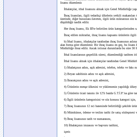
lisansı düzenlenir.
İthalatçılar, ithal lisansını almak için Genel Müdürlüğe yap
İhraç lisansları, ilgili tedarikçi ülkelerin yetkili makamları
üzerinde, diğer hususlara ilaveten, ilgili ürün miktarının söz 
düşüldüğü tasdik edilir.
Her ihraç lisansı, Ek III'te belirtilen ürün kategorilerinden s
İhraç edilen miktarlar, ihraç lisansı kapsamı ürünlerin ilgil
b) İthal lisansı, ithalatçılar tarafından ihraç lisansının as
alan forma göre düzenlenir. Bir ihraç lisansı en geç, bu lisans
Müdürlüğe ibraz edilir. Ancak istisnai durumlarda bu süre 30 Ha
İthal lisanslarının geçerlilik süresi, düzenlendiği tarihten iti
İthal lisansı almak için ithalatçılar tarafından Genel Müdür
1) İthalatçının adını, açık adresini, telefon, teleks ve faks 
2) Beyan sahibinin adını ve açık adresini,
3) İhracatçının adını ve açık adresini,
4) Ürünlerin menşe ülkesini ve yüklemenin yapıldığı ülkey
5) Ürünlerin ticari tanımı ile 12'li bazda G.T.İ.P.'na göre t
6) İlgili ürünlerin kategorisini ve söz konusu kategori için,
7) İhraç lisansının 12 nci hanesinde belirtildiği şekilde ürün
8) Mümkünse, ödeme ve teslim tarihi ile satış sözleşmesi 
9) İhraç lisansının tarih ve numarasını,
10) İthalatçının imzasını ve başvuru tarihini,
içerir.