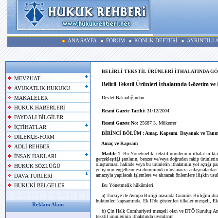
ANA SAYFA
FORUM
KONUK DEFTERİ
AYRINTILI
BELİRLİ TEKSTİL ÜRÜNLERİ İTHALATINDA 
MEVZUAT
Belirli Tekstil Ürünleri İthalatında Gözetim 
AVUKATLIK HUKUKU
Devlet Bakanlığından
MAKALELER
HUKUK HABERLERİ
Resmi Gazete Tarihi:
31/12/2004
FAYDALI BİLGİLER
Resmi Gazete No:
25687 3. Mükerrer
İÇTİHATLAR
BİRİNCİ BÖLÜM : Amaç, Kapsam, Dayanak ve Tanı
DİLEKÇE-FORM
Amaç ve Kapsam
ADLİ REHBER
Madde 1-
Bu Yönetmelik, tekstil ürünlerinin ithalat mikta
İNSAN HAKLARI
gerçekleştiği şartların, benzer ve/veya doğrudan rakip ürünlerin 
oluşturması halinde veya bu ürünlerin ithalatının yol açtığı p
HUKUK SÖZLÜĞÜ
gelişimin engellenmesi durumunda uluslararası anlaşmalardan
amacıyla yapılacak işlemlere ve alınacak önlemlere ilişkin usul
DAVA TÜRLERİ
Bu Yönetmelik hükümleri:
HUKUKİ BELGELER
a) Türkiye ile Avrupa Birliği arasında Gümrük Birliğini d
hükümleri kapsamında, Ek II'de gösterilen ülkeler menşeli, Ek 
Reklam Alanı
b) Çin Halk Cumhuriyeti menşeli olan ve DTÖ Kuruluş An
tekstil ürünlerinin ithalatında uygulanır.