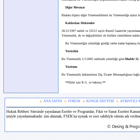
Diğer Mevzuat
İthalata ilişkin diğer Yönetmeliklerin bu Yönetmeliğe aykırı
Kaldırılan Hükümler
26/12/1997 tarihli ve 23212 sayılı Resmî Gazete'de yayımlan
Yönetmelik, ek ve değişiklikleri ile birlikte yürürlükten kaldır
Bu Yönetmeliğin yürürlüğe girdiği tarihe kadar başlamış bu
Yürürlük
Bu Yönetmelik 1/1/2005 tarihinde yürürlüğe girer.
Madde 32-
Yürütme
Bu Yönetmelik hükümlerini Dış Ticaret Müsteşarlığının bağlı
**Ekler için R.G. ye bakınız.**
ANA SAYFA
FORUM
KONUK DEFTERİ
AYRINTILI
Hukuk Rehberi Sitesinde yayınlanan Eserler ve Programlar, Fikir ve Sanat Eserleri Kanun
izniyle yayınlanmaktadır. izin alınmak, FSEK'na uymak ve eser sahibiyle sitenin adı verilmek 