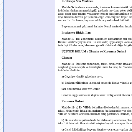
İncelemeye Son Verilmesi
Madde 9-
İnceleme sonucunda, inceleme konusu tekstil ürü
ürünlerin ithalatının gerçekleştiği şartlarda meydana gelen değ
zarar, ciddi zarar tehdidi veya zarar tehdidi oluşturmadığının
veya ticaretin düzenli gelişiminin engellenmediğinin tespiti
son verilir. Bu husus, başvuru sahibine yazılı olarak bildirilir.
Başvurunun geri çekilmesi halinde, Kurul tarafından, incele
İncelemeye İlişkin İlan
Madde 10-
Bu Yönetmelik hükümleri kapsamında acil önlem
Resmi Gazete'de yayımlanır. Bu ilanlarda; uygulamaya konulan ö
tedarikçi ülkeler ve açıklanması gerekli olabilecek diğer bilgiler
ÜÇÜNCÜ BÖLÜM : Gözetim ve Korunma Önlemi
Gözetim
Madde 11-
İnceleme sonucunda, tekstil ürünlerinin ithalatı
oluşturduğunun tespiti ve kararlaştırılması halinde, bu Yönetm
ürünlerin ithalinin:
a) Geçmişe yönelik gözetime veya,
b) İthalatın eğiliminin izlenmesi amacıyla ileriye yönelik 
tabi tutulmasına karar verilebilir.
Gözetim uygulanmasına ilişkin karar Tebliğ olarak Resmi G
Korunma Önlemi
Madde 12-
a) Ek VIII'de belirtilen ülkelerden biri menşeli
tekstil ürünlerinin ithalat miktarlarının, bu kategoride yer al
VIII 'de belirtilen oranların üzerinde artış göstermesi halinde, 
b) Bu maddenin (a) bendinde belirtilen artış oranlarına, Tür
tekstil ürünlerinin ihracatındaki artıştan kaynaklanmayan bir 
c) Genel Müdürlükçe başvuru üzerine veya resen yapılan bir