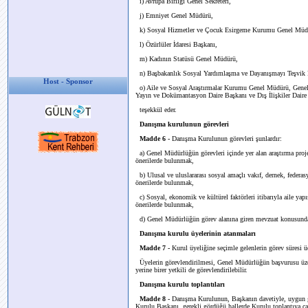
i) Avrupa Birliği Genel Sekreteri,
j) Emniyet Genel Müdürü,
k) Sosyal Hizmetler ve Çocuk Esirgeme Kurumu Genel Müd
l) Özürlüler İdaresi Başkanı,
m) Kadının Statüsü Genel Müdürü,
n) Başbakanlık Sosyal Yardımlaşma ve Dayanışmayı Teşvik
Host - Sponsor
o) Aile ve Sosyal Araştırmalar Kurumu Genel Müdürü, Genel 
Yayın ve Dokümantasyon Daire Başkanı ve Dış İlişkiler Daire
teşekkül eder.
Danışma kurulunun görevleri
Madde 6 -
Danışma Kurulunun görevleri şunlardır:
a) Genel Müdürlüğün görevleri içinde yer alan araştırma proje
önerilerde bulunmak,
b) Ulusal ve uluslararası sosyal amaçlı vakıf, dernek, federa
önerilerde bulunmak,
c) Sosyal, ekonomik ve kültürel faktörleri itibarıyla aile yapı
önerilerde bulunmak,
d) Genel Müdürlüğün görev alanına giren mevzuat konusunda
Danışma kurulu üyelerinin atanmaları
Madde 7 -
Kurul üyeliğine seçimle gelenlerin görev süresi üç
Üyelerin görevlendirilmesi, Genel Müdürlüğün başvurusu üzerin
yerine birer yetkili de görevlendirilebilir.
Danışma kurulu toplantıları
Madde 8 -
Danışma Kurulunun, Başkanın davetiyle, uygun gör
Kurulu Başkanı, gerekli gördüğü hallerde Kurulu toplantıya çağ