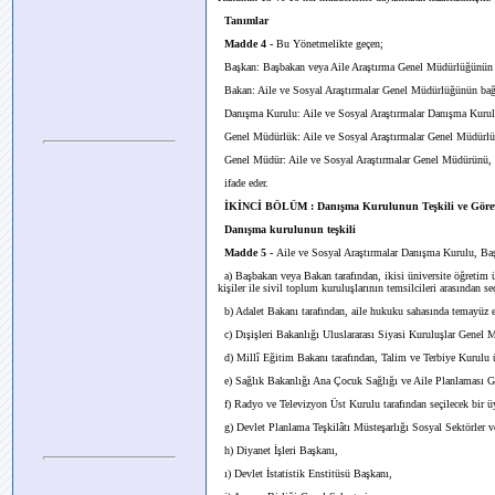
Tanımlar
Madde 4 -
Bu Yönetmelikte geçen;
Başkan: Başbakan veya Aile Araştırma Genel Müdürlüğünün 
Bakan: Aile ve Sosyal Araştırmalar Genel Müdürlüğünün bağ
Danışma Kurulu: Aile ve Sosyal Araştırmalar Danışma Kuru
Genel Müdürlük: Aile ve Sosyal Araştırmalar Genel Müdürl
Genel Müdür: Aile ve Sosyal Araştırmalar Genel Müdürünü,
ifade eder.
İKİNCİ BÖLÜM : Danışma Kurulunun Teşkili ve Görev
Danışma kurulunun teşkili
Madde 5 -
Aile ve Sosyal Araştırmalar Danışma Kurulu, Ba
a) Başbakan veya Bakan tarafından, ikisi üniversite öğretim ü
kişiler ile sivil toplum kuruluşlarının temsilcileri arasından s
b) Adalet Bakanı tarafından, aile hukuku sahasında temayüz et
c) Dışişleri Bakanlığı Uluslararası Siyasi Kuruluşlar Genel 
d) Millî Eğitim Bakanı tarafından, Talim ve Terbiye Kurulu üy
e) Sağlık Bakanlığı Ana Çocuk Sağlığı ve Aile Planlaması 
f) Radyo ve Televizyon Üst Kurulu tarafından seçilecek bir ü
g) Devlet Planlama Teşkilâtı Müsteşarlığı Sosyal Sektörler
h) Diyanet İşleri Başkanı,
ı) Devlet İstatistik Enstitüsü Başkanı,