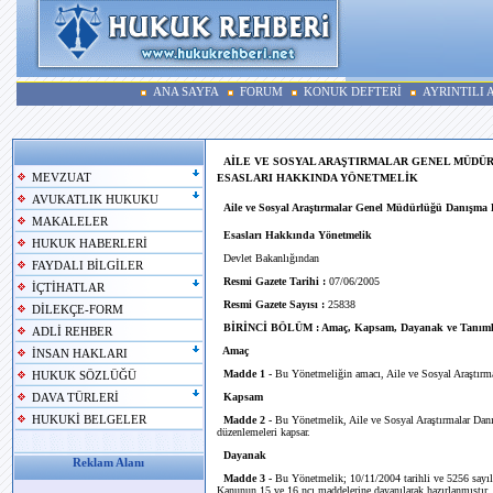
ANA SAYFA
FORUM
KONUK DEFTERİ
AYRINTILI
AİLE VE SOSYAL ARAŞTIRMALAR GENEL MÜDÜR
MEVZUAT
ESASLARI HAKKINDA YÖNETMELİK
AVUKATLIK HUKUKU
Aile ve Sosyal Araştırmalar Genel Müdürlüğü Danışma 
MAKALELER
Esasları Hakkında Yönetmelik
HUKUK HABERLERİ
Devlet Bakanlığından
FAYDALI BİLGİLER
Resmi Gazete Tarihi :
07/06/2005
İÇTİHATLAR
Resmi Gazete Sayısı :
25838
DİLEKÇE-FORM
BİRİNCİ BÖLÜM : Amaç, Kapsam, Dayanak ve Tanıml
ADLİ REHBER
Amaç
İNSAN HAKLARI
Madde 1 -
Bu Yönetmeliğin amacı, Aile ve Sosyal Araştırmal
HUKUK SÖZLÜĞÜ
Kapsam
DAVA TÜRLERİ
HUKUKİ BELGELER
Madde 2 -
Bu Yönetmelik, Aile ve Sosyal Araştırmalar Danış
düzenlemeleri kapsar.
Dayanak
Reklam Alanı
Madde 3 -
Bu Yönetmelik; 10/11/2004 tarihli ve 5256 sayıl
Kanunun 15 ve 16 ncı maddelerine dayanılarak hazırlanmıştır.