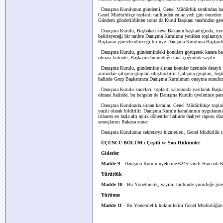
Danışma Kurulunun gündemi, Genel Müdürlük tarafından hazır
Genel Müdürlükçe toplantı tarihinden en az yedi gün önceden v
Gündem gönderildikten sonra da Kurul Başkanı tarafından gerek
Danışma Kurulu, Başbakan veya Bakanın başkanlığında, üye sa
belirleyeceği bir tarihte Danışma Kurulunu yeniden toplantıy
Başkanın görevlendireceği bir üye Danışma Kuruluna Başkanlı
Danışma Kurulu, gündemindeki konuları görüşerek karara bağlar.
olması halinde, Başkanın bulunduğu taraf çoğunluk sayılır.
Danışma Kurulu, gündemine alınan konular üzerinde detaylı ça
arasından çalışma grupları oluşturabilir. Çalışma grupları, baş
halinde Grup Başkanınca Danışma Kurulunun onayına sunulur
Danışma Kurulu kararları, toplantı salonunda yazılarak Başkan
olması halinde, bu belgeler de Danışma Kurulu üyelerince paraf
Danışma Kurulunda alınan kararlar, Genel Müdürlükçe toplantı
yazılı olarak bildirilir. Danışma Kurulu kararlarının uygulanmas
itibaren en fazla altı aylık dönemler halinde faaliyet raporu 
sonuçlarını Bakana sunar.
Danışma Kurulunun sekretarya hizmetleri, Genel Müdürlük ta
ÜÇÜNCÜ BÖLÜM : Çeşitli ve Son Hükümler
Giderler
Madde 9 -
Danışma Kurulu üyelerine 6245 sayılı Harcırah 
Yürürlük
Madde 10 -
Bu Yönetmelik, yayımı tarihinde yürürlüğe gire
Yürütme
Madde 11 -
Bu Yönetmelik hükümlerini Genel Müdürlüğün 