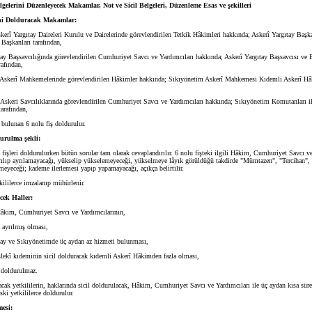
elgelerini Düzenleyecek Makamlar, Not ve Sicil Belgeleri, Düzenleme Esas ve şekilleri
rini Dolduracak Makamlar:
skerî Yargıtay Daireleri Kurulu ve Dairelerinde görevlendirilen Tetkik Hâkimleri hakkında; Askerî Yargıtay Başka
Başkanları tarafından,
tay Başsavcılığında görevlendirilen Cumhuriyet Savcı ve Yardımcıları hakkında; Askerî Yargıtay Başsavcısı ve 
rafından,
 Askerî Mahkemelerinde görevlendirilen Hâkimler hakkında; Sıkıyönetim Askerî Mahkemesi Kıdemli Askerî Hâ
Askeri Savcılıklarında görevlendirilen Cumhuriyet Savcı ve Yardımcıları hakkında; Sıkıyönetim Komutanları i
tarafından,
bulunan 6 nolu fiş doldurulur.
durulma şekli:
 fişleri doldurulurken bütün sorular tam olarak cevaplandırılır. 6 nolu fişteki ilgili Hâkim, Cumhuriyet Savcı v
yrılıp ayrılamayacağı, yükselip yükselemeyeceği, yükselmeye lâyık görüldüğü takdirde "Mümtazen", "Tercihan",
meyeceği; kademe ilerlemesi yapıp yapamayacağı, açıkça belirtilir.
tkililerce imzalanıp mühürlenir.
ecek Haller:
âkim, Cumhuriyet Savcı ve Yardımcılarının,
a ayrılmış olması,
tay ve Sıkıyönetimde üç aydan az hizmeti bulunması,
lekî kıdeminin sicil dolduracak kıdemli Askerî Hâkimden fazla olması,
l doldurulmaz.
acak yetkililerin, haklarında sicil doldurulacak, Hâkim, Cumhuriyet Savcı ve Yardımcıları ile üç aydan kısa süre
eski yetkililerce doldurulur.
mesi: