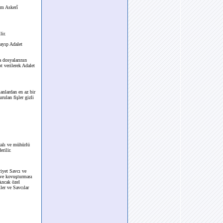
im Askerî
lir.
layıp Adalet
a dosyalarının
t verilerek Adalet
anlardan en az bir
rulan fişler gizli
mzalı ve mühürlü
rilir.
iyet Savcı ve
ı ve kovuşturması
Ancak özel
ler ve Savcılar