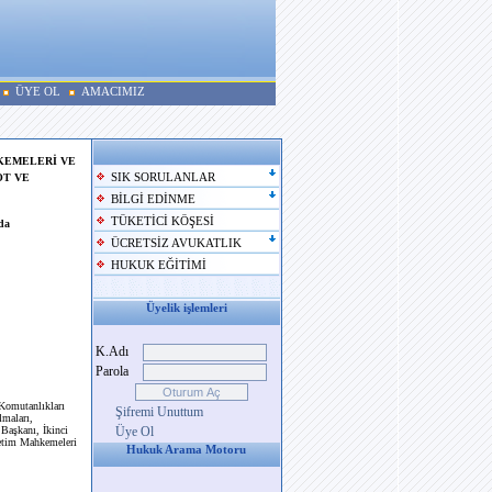
ÜYE OL
AMACIMIZ
HKEMELERİ VE
OT VE
SIK SORULANLAR
BİLGİ EDİNME
TÜKETİCİ KÖŞESİ
nda
ÜCRETSİZ AVUKATLIK
HUKUK EĞİTİMİ
Üyelik işlemleri
K.Adı
Parola
 Komutanlıkları
Şifremi Unuttum
lmaları,
 Başkanı, İkinci
Üye Ol
netim Mahkemeleri
Hukuk Arama Motoru