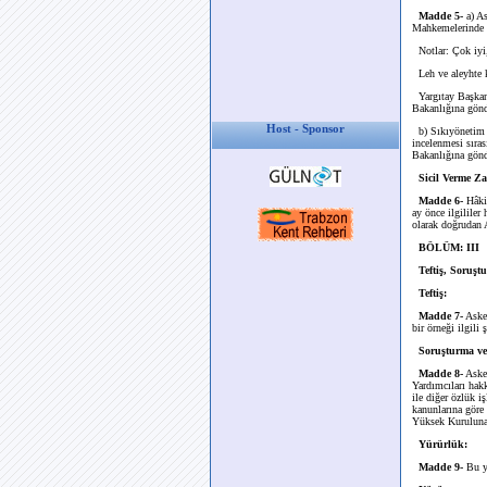
Madde 5-
a) As
Mahkemelerinde g
Notlar: Çok iyi,
Leh ve aleyhte k
Yargıtay Başkan
Bakanlığına gönde
Host - Sponsor
b) Sıkıyönetim 
incelenmesi sıras
Bakanlığına gönde
Sicil Verme Z
Madde 6-
Hâkim
ay önce ilgililer
olarak doğrudan A
BÖLÜM: III
Teftiş, Soruş
Teftiş:
Madde 7-
Asker
bir örneği ilgili
Soruşturma v
Madde 8-
Asker
Yardımcıları hakk
ile diğer özlük i
kanunlarına göre 
Yüksek Kuruluna 
Yürürlük:
Madde 9-
Bu yö