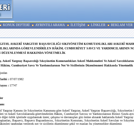
KONUK DEFTERİ
AYRINTILI ARAMA
İLETİŞİM
LİNKLER
REKLAM VER
GITAY, ASKERÎ YARGITAY BAŞSAVCILIĞI SIKIYÖNETİM KOMUTANLIKLARI ASKERÎ MA
ILIKLARINDA GÖREVLENDİRİLEN HÂKİM, CUMHURİYET SAVCI VE YARDIMCILARININ N
İN DÜZENLENMESİ HAKKINDA YÖNETMELİK
y, Askerî Yargıtay Başsavcılığı Sıkıyönetim Komutanlıkları Askerî Mahkemeleri Ve Askerî Savcılıkları
n Hâkim, Cumhuriyet Savcı Ve Yardımcılarının Not Ve Sicillerinin Düzenlenmesi Hakkında Yönetmelik
ğından
Tarihi :
07/07/1982
Sayısı :
17747
er
am:
î Yargıtay Kanunu ile Sıkıyönetim Kanununa göre Askerî Yargıtay, Askerî Yargıtay Başsavcılığı, Sıkıyönetim
ri ve Askerî Savcılıklarında görevlendirilen Hâkim, Cumhuriyet Savcısı ve Yardımcılarının Birinci Sınıfa ayrı
e diğer özlük işlerinde uygulanmak üzere; çalışma ve davranışları göz önüne alınarak haklarında Askerî Yargıtay
aşkanları, Başsavcı, Başsavcı Başyardımcısı, Sıkıyönetim Komutanı, Sıkıyönetim Askerî Savcıları ve Sıkıyö
kimleri tarafından verilecek not ve sicillerin düzenlenme şekil ve esasları bu yönetmelikte düzenlenir.