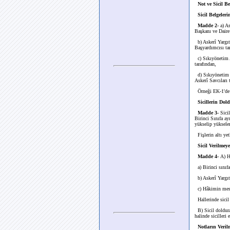
Not ve Sicil B
Sicil Belgele
Madde 2-
a) A
Başkanı ve Daire 
b) Askerî Yargı
Başyardımcısı ta
c) Sıkıyönetim
tarafından,
d) Sıkıyönetim 
Askerî Savcıları 
Örneği EK-1'de 
Sicillerin Dol
Madde 3-
Sicil
Birinci Sınıfa a
yükselip yüksele
Fişlerin altı ye
Sicil Verilmey
Madde 4-
A) H
a) Birinci sınıf
b) Askerî Yargı
c) Hâkimin mes
Hallerinde sici
B) Sicil doldur
halinde sicilleri 
Notların Veril