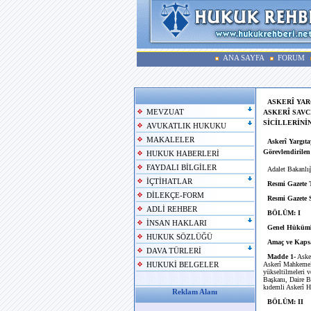
ANA SAYFA
FORUM
ASKERÎ YAR
MEVZUAT
ASKERÎ SAVC
SİCİLLERİN
AVUKATLIK HUKUKU
MAKALELER
Askerî Yargıta
Görevlendirile
HUKUK HABERLERİ
FAYDALI BİLGİLER
Adalet Bakanlı
İÇTİHATLAR
Resmi Gazete 
DİLEKÇE-FORM
Resmi Gazete 
ADLİ REHBER
BÖLÜM: I
İNSAN HAKLARI
Genel Hüküml
HUKUK SÖZLÜĞÜ
Amaç ve Kaps
DAVA TÜRLERİ
Madde 1-
Asker
Askerî Mahkemele
HUKUKİ BELGELER
yükseltilmeleri v
Başkanı, Daire B
kıdemli Askerî Hâ
Reklam Alanı
BÖLÜM: II