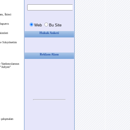
nı, İkinci
Başsavcı
kimleri
Hukuk Anketi
le Sıkıyönetim
Reklam Alanı
e Yardımcılarının
 "Adiyen"
 çalışmaları