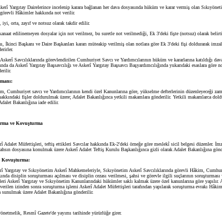
kerî Yargıtay Dairelerince incelenip karara bağlanan her dava dosyasında hüküm ve karar vermiş olan Sıkıyönet
örevli Hâkimler hakkında not verilir.
 iyi, orta, zayıf ve notsuz olarak takdir edilir.
anaat edilinemeyen dosyalar için not verilmez, bu suretle not verilmediği, Ek 3'deki fişte (notsuz) olarak belirti
ı, İkinci Başkanı ve Daire Başkanları kararı müteakip verilmiş olan notlara göre Ek 3'deki fişi doldurarak imza
rirler.
Askerî Savcılıklarında görevlendirilen Cumhuriyet Savcı ve Yardımcılarının hüküm ve kararlarına katıldığı dav
ında da Askerî Yargıtay Başsavcılığı ve Askerî Yargıtay Başsavcı Başyardımcılığında yukarıdaki esaslara göre no
rilir.
amanı:
, Cumhuriyet savcı ve Yardımcılarının kendi özel Kanunlarına göre, yükselme defterlerinin düzenleyeceği zam
 hakkındaki fişler doldurulmak üzere; Adalet Bakanlığınca yetkili makamlara gönderilir. Yetkili makamlarca doldu
dalet Bakanlığına iade edilir.
turma ve Kovuşturma
î Adalet Müfettişleri, teftiş ettikleri Savcılar hakkında Ek-2'deki örneğe göre meslekî sicil belgesi düzenler. İ
 şahsın dosyasına konulmak üzere Askerî Adalet Teftiş Kurulu Başkanlığınca gizli olarak Adalet Bakanlığına gönde
e Kovuşturma:
î Yargıtay ve Sıkıyönetim Askerî Mahkemeleriyle, Sıkıyönetim Askerî Savcılıklarında görevli Hâkim, Cumhur
ında disiplin soruşturması açılması ve disiplin cezası verilmesi, şahsi ve görevle ilgili suçlarının soruşturmas
şleri Askerî Yargıtay ve Sıkıyönetim Kanunlarındaki hükümler saklı kalmak üzere özel kanunlarına göre yapılır. 
verilen izinden sonra soruşturma işlemi Askerî Adalet Müfettişleri tarafından yapılarak soruşturma evrakı Hâkim
sunulmak üzere Adalet Bakanlığına gönderilir.
netmelik, Resmî Gazete'de yayımı tarihinde yürürlüğe girer.