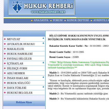
ANA SAYFA
FORUM
KONUK DEFTERİ
AYRINTILI
BİLGİ EDİNME HAKKI KANUNUNUN UYGULANMA
MEVZUAT
DEĞİŞİKLİK YAPILMASINA DAİR YÖNETMELİK
AVUKATLIK HUKUKU
Bakanlar Kurulu Karar Tarihi - No
: 31/10/2005 - 2005
MAKALELER
Resmi Gazete Tarihi
: 10/11/2005
HUKUK HABERLERİ
Resmi Gazete Sayısı
: 25989
FAYDALI BİLGİLER
**Ekli "Bilgi Edinme Hakkı Kanununun Uygulanmasına İlişk
İÇTİHATLAR
Yönetmelik"in yürürlüğe konulması; 4982 sayılı Bilgi Edinm
tarihinde kararlaştırılmıştır.**
DİLEKÇE-FORM
Madde 1 -
19/4/2004 tarihli ve 2004/7189 sayılı Bakanlar
ADLİ REHBER
İlişkin Esas ve Usuller Hakkında Yönetmeliğin 22 nci maddesini
İNSAN HAKLARI
"Kurum ve kuruluşlar, elektronik posta yoluyla erişim sağlanan
HUKUK SÖZLÜĞÜ
sahibinden, bilgi veya belgelere erişimin gerektirdiği inceleme
tahsil edebilir. Kurum ve kuruluşlarca uygulanacak bilgiye eri
DAVA TÜRLERİ
bilgi veya belgelerin ilk on sayfalarının kopyaları için, postal
HUKUKİ BELGELER
Madde 2 -
Bu Yönetmelik yayımı tarihinde yürürlüğe girer.
Madde 3 -
Bu Yönetmelik hükümlerini Bakanlar Kurulu yür
Reklam Alanı