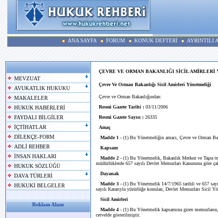
ANA SAYFA
FORUM
KONUK DEFTERİ
AYRINTILI
ÇEVRE VE ORMAN BAKANLIĞI SİCİL AMİRLERİ
MEVZUAT
Çevre Ve Orman Bakanlığı Sicil Amirleri Yönetmeliği
AVUKATLIK HUKUKU
Çevre ve Orman Bakanlığından:
MAKALELER
Resmi Gazete Tarihi :
03/11/2006
HUKUK HABERLERİ
Resmi Gazete Sayısı :
26335
FAYDALI BİLGİLER
İÇTİHATLAR
Amaç
DİLEKÇE-FORM
Madde 1 -
(1) Bu Yönetmeliğin amacı, Çevre ve Orman Bakan
ADLİ REHBER
Kapsam
İNSAN HAKLARI
Madde 2 -
(1) Bu Yönetmelik, Bakanlık Merkez ve Taşra teşk
müdürlüklerde 657 sayılı Devlet Memurları Kanununa göre çal
HUKUK SÖZLÜĞÜ
Dayanak
DAVA TÜRLERİ
Madde 3 -
(1) Bu Yönetmelik 14/7/1965 tarihli ve 657 say
HUKUKİ BELGELER
sayılı Kararıyla yürürlüğe konulan, Devlet Memurları Sicil Yön
Sicil Amirleri
Reklam Alanı
Madde 4 -
(1) Bu Yönetmelik kapsamına giren memurların, bi
cetvelde gösterilmiştir.